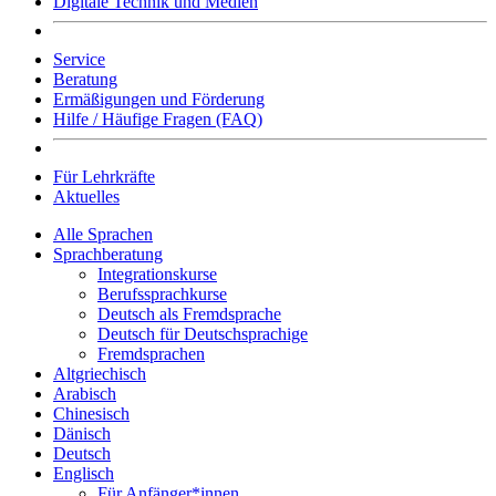
Digitale Technik und Medien
Service
Beratung
Ermäßigungen und Förderung
Hilfe / Häufige Fragen (FAQ)
Für Lehrkräfte
Aktuelles
Alle Sprachen
Sprachberatung
Integrationskurse
Berufssprachkurse
Deutsch als Fremdsprache
Deutsch für Deutschsprachige
Fremdsprachen
Altgriechisch
Arabisch
Chinesisch
Dänisch
Deutsch
Englisch
Für Anfänger*innen