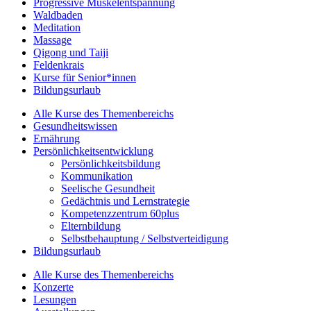
Progressive Muskelentspannung
Waldbaden
Meditation
Massage
Qigong und Taiji
Feldenkrais
Kurse für Senior*innen
Bildungsurlaub
Alle Kurse des Themenbereichs
Gesundheitswissen
Ernährung
Persönlichkeitsentwicklung
Persönlichkeitsbildung
Kommunikation
Seelische Gesundheit
Gedächtnis und Lernstrategie
Kompetenzzentrum 60plus
Elternbildung
Selbstbehauptung / Selbstverteidigung
Bildungsurlaub
Alle Kurse des Themenbereichs
Konzerte
Lesungen