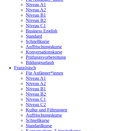
Niveau A1
Niveau A2
Niveau B1
Niveau B2
Niveau C1
Business English
Standard
Schnellkurse
Auffrischungskurse
Konversationskurse
Prüfungsvorbereitung
Bildungsurlaub
Französisch
Für Anfänger*innen
Niveau A1
Niveau A2
Niveau B1
Niveau B2
Niveau C1
Niveau C2
Kultur und Führungen
Auffrischungskurse
Schnellkurse
Standardkurse
Konversations-/Literaturkurse