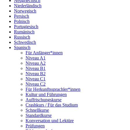
Neugriechisch
Niederländisch
Norwegisch
Persisch
Polnisch
Portugiesisch
Rumänisch
Russisch
Schwedisch
Spanisch
Für Anfänger*innen
Niveau A1
Niveau A2
Niveau B1
Niveau B2
Niveau C1
Niveau C2
Für Herkunftssprachler*innen
Kultur und Führungen
Auffrischungskurse
Crashkurs / Für das Studium
Schnellkurse
Standardkurse
Konversation und Lektüre
Prüfungen