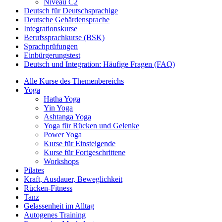
Niveau C2
Deutsch für Deutschsprachige
Deutsche Gebärdensprache
Integrationskurse
Berufssprachkurse (BSK)
Sprachprüfungen
Einbürgerungstest
Deutsch und Integration: Häufige Fragen (FAQ)
Alle Kurse des Themenbereichs
Yoga
Hatha Yoga
Yin Yoga
Ashtanga Yoga
Yoga für Rücken und Gelenke
Power Yoga
Kurse für Einsteigende
Kurse für Fortgeschrittene
Workshops
Pilates
Kraft, Ausdauer, Beweglichkeit
Rücken-Fitness
Tanz
Gelassenheit im Alltag
Autogenes Training