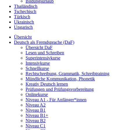
Bildungsurlaub
Thailändisch
Tschechisch
Türkisch
Ukrainisch
Ungarisch
Übersicht
Deutsch als Fremdsprache (DaF)
Übersicht DaF
Lesen und Schreiben
Superintensivkurse
Intensivkurse
Schnellkurse
Rechtschreibung, Grammatik, Schreibtraining
Mündliche Kommunikation, Phonetik
Kreativ Deutsch lernen
Prüfungen und Prüfungsvorbereitung
Onlinekurse
Niveau A1 - Für Anfänger*innen
Niveau A2
Niveau B1
Niveau B1+
Niveau B2
Niveau C1