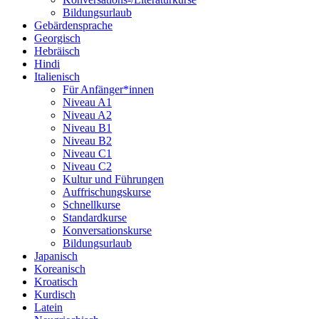
Bildungsurlaub
Gebärdensprache
Georgisch
Hebräisch
Hindi
Italienisch
Für Anfänger*innen
Niveau A1
Niveau A2
Niveau B1
Niveau B2
Niveau C1
Niveau C2
Kultur und Führungen
Auffrischungskurse
Schnellkurse
Standardkurse
Konversationskurse
Bildungsurlaub
Japanisch
Koreanisch
Kroatisch
Kurdisch
Latein