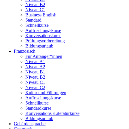
Niveau B2
Niveau C1
Business English
Standard
Schnellkurse
Auffrischungskurse
Konversationskurse
Prüfungsvorbereitung
Bildungsurlaub
Französisch
Für Anfänger*innen
Niveau A1
Niveau A2
Niveau B1
Niveau B2
Niveau C1
Niveau C2
Kultur und Führungen
Auffrischungskurse
Schnellkurse
Standardkurse
Konversations-/Literaturkurse
Bildungsurlaub
Gebärdensprache
Georgisch