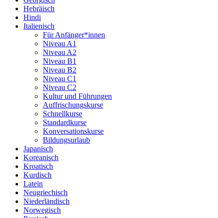
Hebräisch
Hindi
Italienisch
Für Anfänger*innen
Niveau A1
Niveau A2
Niveau B1
Niveau B2
Niveau C1
Niveau C2
Kultur und Führungen
Auffrischungskurse
Schnellkurse
Standardkurse
Konversationskurse
Bildungsurlaub
Japanisch
Koreanisch
Kroatisch
Kurdisch
Latein
Neugriechisch
Niederländisch
Norwegisch