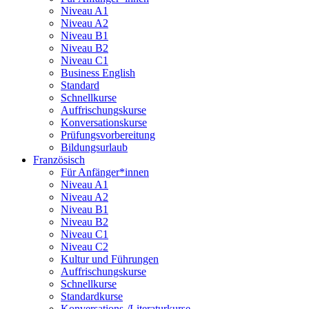
Niveau A1
Niveau A2
Niveau B1
Niveau B2
Niveau C1
Business English
Standard
Schnellkurse
Auffrischungskurse
Konversationskurse
Prüfungsvorbereitung
Bildungsurlaub
Französisch
Für Anfänger*innen
Niveau A1
Niveau A2
Niveau B1
Niveau B2
Niveau C1
Niveau C2
Kultur und Führungen
Auffrischungskurse
Schnellkurse
Standardkurse
Konversations-/Literaturkurse