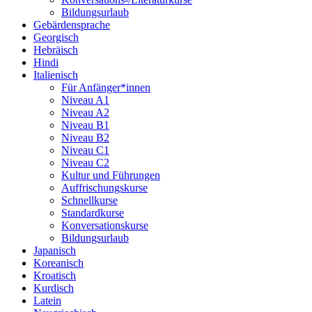
Bildungsurlaub
Gebärdensprache
Georgisch
Hebräisch
Hindi
Italienisch
Für Anfänger*innen
Niveau A1
Niveau A2
Niveau B1
Niveau B2
Niveau C1
Niveau C2
Kultur und Führungen
Auffrischungskurse
Schnellkurse
Standardkurse
Konversationskurse
Bildungsurlaub
Japanisch
Koreanisch
Kroatisch
Kurdisch
Latein