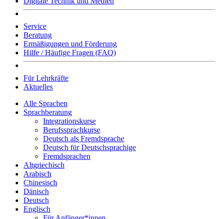
Digitale Technik und Medien
Service
Beratung
Ermäßigungen und Förderung
Hilfe / Häufige Fragen (FAQ)
Für Lehrkräfte
Aktuelles
Alle Sprachen
Sprachberatung
Integrationskurse
Berufssprachkurse
Deutsch als Fremdsprache
Deutsch für Deutschsprachige
Fremdsprachen
Altgriechisch
Arabisch
Chinesisch
Dänisch
Deutsch
Englisch
Für Anfänger*innen