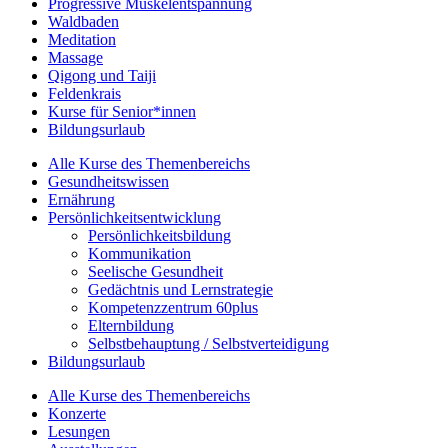
Progressive Muskelentspannung
Waldbaden
Meditation
Massage
Qigong und Taiji
Feldenkrais
Kurse für Senior*innen
Bildungsurlaub
Alle Kurse des Themenbereichs
Gesundheitswissen
Ernährung
Persönlichkeitsentwicklung
Persönlichkeitsbildung
Kommunikation
Seelische Gesundheit
Gedächtnis und Lernstrategie
Kompetenzzentrum 60plus
Elternbildung
Selbstbehauptung / Selbstverteidigung
Bildungsurlaub
Alle Kurse des Themenbereichs
Konzerte
Lesungen