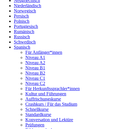
Neugriechisch
Niederländisch
Norwegisch
Persisch
Polnisch
Portugiesisch
Rumänisch
Russisch
Schwedisch
Spanisch
Für Anfänger*innen
Niveau A1
Niveau A2
Niveau B1
Niveau B2
Niveau C1
Niveau C2
Für Herkunftssprachler*innen
Kultur und Führungen
Auffrischungskurse
Crashkurs / Für das Studium
Schnellkurse
Standardkurse
Konversation und Lektüre
Prüfungen