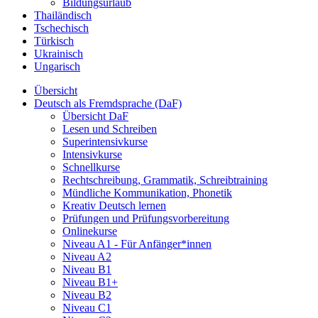
Bildungsurlaub
Thailändisch
Tschechisch
Türkisch
Ukrainisch
Ungarisch
Übersicht
Deutsch als Fremdsprache (DaF)
Übersicht DaF
Lesen und Schreiben
Superintensivkurse
Intensivkurse
Schnellkurse
Rechtschreibung, Grammatik, Schreibtraining
Mündliche Kommunikation, Phonetik
Kreativ Deutsch lernen
Prüfungen und Prüfungsvorbereitung
Onlinekurse
Niveau A1 - Für Anfänger*innen
Niveau A2
Niveau B1
Niveau B1+
Niveau B2
Niveau C1