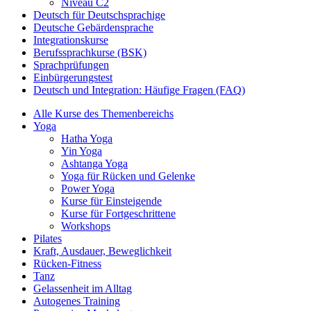
Niveau C2
Deutsch für Deutschsprachige
Deutsche Gebärdensprache
Integrationskurse
Berufssprachkurse (BSK)
Sprachprüfungen
Einbürgerungstest
Deutsch und Integration: Häufige Fragen (FAQ)
Alle Kurse des Themenbereichs
Yoga
Hatha Yoga
Yin Yoga
Ashtanga Yoga
Yoga für Rücken und Gelenke
Power Yoga
Kurse für Einsteigende
Kurse für Fortgeschrittene
Workshops
Pilates
Kraft, Ausdauer, Beweglichkeit
Rücken-Fitness
Tanz
Gelassenheit im Alltag
Autogenes Training