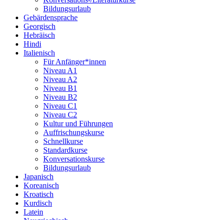
Bildungsurlaub
Gebärdensprache
Georgisch
Hebräisch
Hindi
Italienisch
Für Anfänger*innen
Niveau A1
Niveau A2
Niveau B1
Niveau B2
Niveau C1
Niveau C2
Kultur und Führungen
Auffrischungskurse
Schnellkurse
Standardkurse
Konversationskurse
Bildungsurlaub
Japanisch
Koreanisch
Kroatisch
Kurdisch
Latein