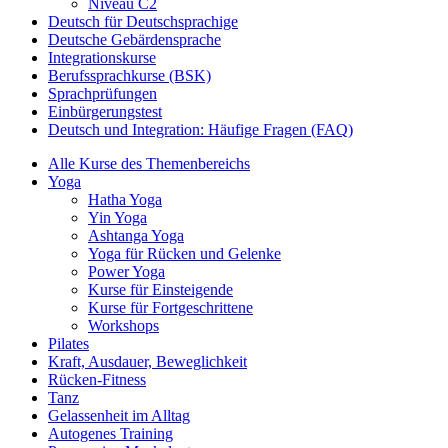
Niveau C2
Deutsch für Deutschsprachige
Deutsche Gebärdensprache
Integrationskurse
Berufssprachkurse (BSK)
Sprachprüfungen
Einbürgerungstest
Deutsch und Integration: Häufige Fragen (FAQ)
Alle Kurse des Themenbereichs
Yoga
Hatha Yoga
Yin Yoga
Ashtanga Yoga
Yoga für Rücken und Gelenke
Power Yoga
Kurse für Einsteigende
Kurse für Fortgeschrittene
Workshops
Pilates
Kraft, Ausdauer, Beweglichkeit
Rücken-Fitness
Tanz
Gelassenheit im Alltag
Autogenes Training