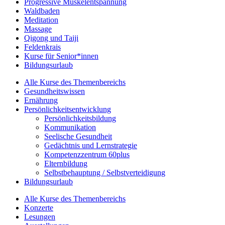
Progressive Muskelentspannung
Waldbaden
Meditation
Massage
Qigong und Taiji
Feldenkrais
Kurse für Senior*innen
Bildungsurlaub
Alle Kurse des Themenbereichs
Gesundheitswissen
Ernährung
Persönlichkeitsentwicklung
Persönlichkeitsbildung
Kommunikation
Seelische Gesundheit
Gedächtnis und Lernstrategie
Kompetenzzentrum 60plus
Elternbildung
Selbstbehauptung / Selbstverteidigung
Bildungsurlaub
Alle Kurse des Themenbereichs
Konzerte
Lesungen