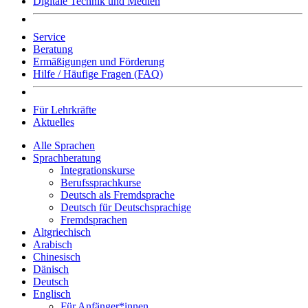
Digitale Technik und Medien
Service
Beratung
Ermäßigungen und Förderung
Hilfe / Häufige Fragen (FAQ)
Für Lehrkräfte
Aktuelles
Alle Sprachen
Sprachberatung
Integrationskurse
Berufssprachkurse
Deutsch als Fremdsprache
Deutsch für Deutschsprachige
Fremdsprachen
Altgriechisch
Arabisch
Chinesisch
Dänisch
Deutsch
Englisch
Für Anfänger*innen