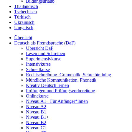
Bildungsurlaub
Thailändisch
Tschechisch
Türkisch
Ukrainisch
Ungarisch
Übersicht
Deutsch als Fremdsprache (DaF)
Übersicht DaF
Lesen und Schreiben
Superintensivkurse
Intensivkurse
Schnellkurse
Rechtschreibung, Grammatik, Schreibtraining
Mündliche Kommunikation, Phonetik
Kreativ Deutsch lernen
Prüfungen und Prüfungsvorbereitung
Onlinekurse
Niveau A1 - Für Anfänger*innen
Niveau A2
Niveau B1
Niveau B1+
Niveau B2
Niveau C1