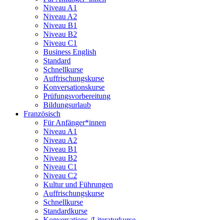
Niveau A1
Niveau A2
Niveau B1
Niveau B2
Niveau C1
Business English
Standard
Schnellkurse
Auffrischungskurse
Konversationskurse
Prüfungsvorbereitung
Bildungsurlaub
Französisch
Für Anfänger*innen
Niveau A1
Niveau A2
Niveau B1
Niveau B2
Niveau C1
Niveau C2
Kultur und Führungen
Auffrischungskurse
Schnellkurse
Standardkurse
Konversations-/Literaturkurse