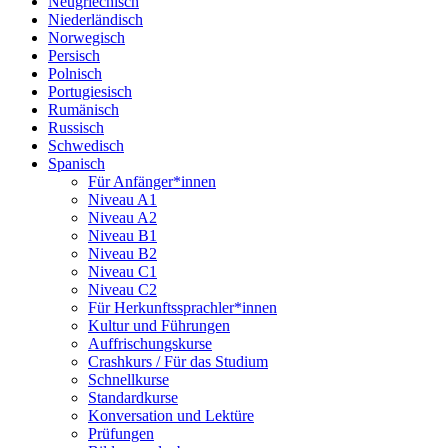
Neugriechisch
Niederländisch
Norwegisch
Persisch
Polnisch
Portugiesisch
Rumänisch
Russisch
Schwedisch
Spanisch
Für Anfänger*innen
Niveau A1
Niveau A2
Niveau B1
Niveau B2
Niveau C1
Niveau C2
Für Herkunftssprachler*innen
Kultur und Führungen
Auffrischungskurse
Crashkurs / Für das Studium
Schnellkurse
Standardkurse
Konversation und Lektüre
Prüfungen