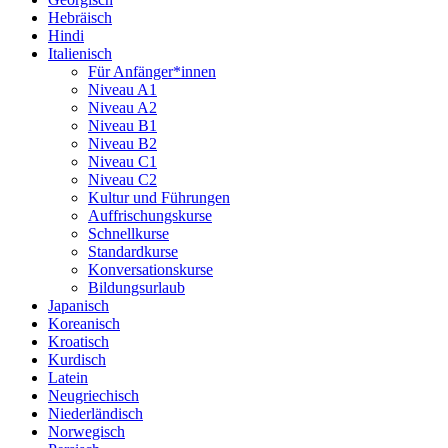
Hebräisch
Hindi
Italienisch
Für Anfänger*innen
Niveau A1
Niveau A2
Niveau B1
Niveau B2
Niveau C1
Niveau C2
Kultur und Führungen
Auffrischungskurse
Schnellkurse
Standardkurse
Konversationskurse
Bildungsurlaub
Japanisch
Koreanisch
Kroatisch
Kurdisch
Latein
Neugriechisch
Niederländisch
Norwegisch