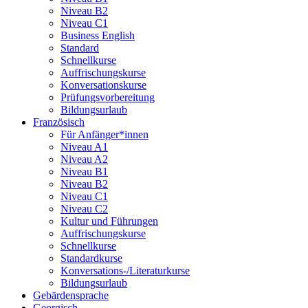
Niveau B2
Niveau C1
Business English
Standard
Schnellkurse
Auffrischungskurse
Konversationskurse
Prüfungsvorbereitung
Bildungsurlaub
Französisch
Für Anfänger*innen
Niveau A1
Niveau A2
Niveau B1
Niveau B2
Niveau C1
Niveau C2
Kultur und Führungen
Auffrischungskurse
Schnellkurse
Standardkurse
Konversations-/Literaturkurse
Bildungsurlaub
Gebärdensprache
Georgisch