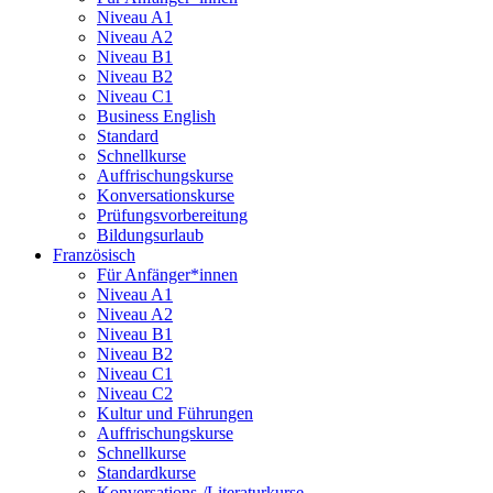
Niveau A1
Niveau A2
Niveau B1
Niveau B2
Niveau C1
Business English
Standard
Schnellkurse
Auffrischungskurse
Konversationskurse
Prüfungsvorbereitung
Bildungsurlaub
Französisch
Für Anfänger*innen
Niveau A1
Niveau A2
Niveau B1
Niveau B2
Niveau C1
Niveau C2
Kultur und Führungen
Auffrischungskurse
Schnellkurse
Standardkurse
Konversations-/Literaturkurse