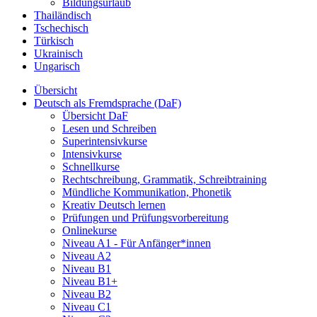
Bildungsurlaub
Thailändisch
Tschechisch
Türkisch
Ukrainisch
Ungarisch
Übersicht
Deutsch als Fremdsprache (DaF)
Übersicht DaF
Lesen und Schreiben
Superintensivkurse
Intensivkurse
Schnellkurse
Rechtschreibung, Grammatik, Schreibtraining
Mündliche Kommunikation, Phonetik
Kreativ Deutsch lernen
Prüfungen und Prüfungsvorbereitung
Onlinekurse
Niveau A1 - Für Anfänger*innen
Niveau A2
Niveau B1
Niveau B1+
Niveau B2
Niveau C1