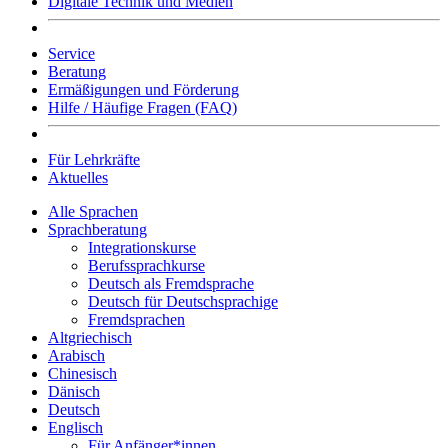
Digitale Technik und Medien
Service
Beratung
Ermäßigungen und Förderung
Hilfe / Häufige Fragen (FAQ)
Für Lehrkräfte
Aktuelles
Alle Sprachen
Sprachberatung
Integrationskurse
Berufssprachkurse
Deutsch als Fremdsprache
Deutsch für Deutschsprachige
Fremdsprachen
Altgriechisch
Arabisch
Chinesisch
Dänisch
Deutsch
Englisch
Für Anfänger*innen