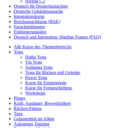
Niveau C2
Deutsch für Deutschsprachige
Deutsche Gebärdensprache
Integrationskurse
Berufssprachkurse (BSK)
Sprachprüfungen
Einbürgerungstest
Deutsch und Integration: Häufige Fragen (FAQ)
Alle Kurse des Themenbereichs
Yoga
Hatha Yoga
Yin Yoga
Ashtanga Yoga
Yoga für Rücken und Gelenke
Power Yoga
Kurse für Einsteigende
Kurse für Fortgeschrittene
Workshops
Pilates
Kraft, Ausdauer, Beweglichkeit
Rücken-Fitness
Tanz
Gelassenheit im Alltag
Autogenes Training