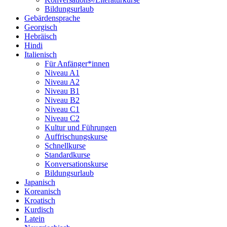
Bildungsurlaub
Gebärdensprache
Georgisch
Hebräisch
Hindi
Italienisch
Für Anfänger*innen
Niveau A1
Niveau A2
Niveau B1
Niveau B2
Niveau C1
Niveau C2
Kultur und Führungen
Auffrischungskurse
Schnellkurse
Standardkurse
Konversationskurse
Bildungsurlaub
Japanisch
Koreanisch
Kroatisch
Kurdisch
Latein