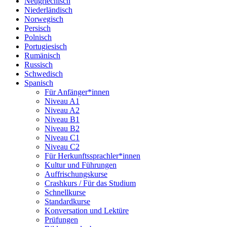
Neugriechisch
Niederländisch
Norwegisch
Persisch
Polnisch
Portugiesisch
Rumänisch
Russisch
Schwedisch
Spanisch
Für Anfänger*innen
Niveau A1
Niveau A2
Niveau B1
Niveau B2
Niveau C1
Niveau C2
Für Herkunftssprachler*innen
Kultur und Führungen
Auffrischungskurse
Crashkurs / Für das Studium
Schnellkurse
Standardkurse
Konversation und Lektüre
Prüfungen