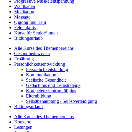
Progressive Muskelentspannung
Waldbaden
Meditation
Massage
Qigong und Taiji
Feldenkrais
Kurse für Senior*innen
Bildungsurlaub
Alle Kurse des Themenbereichs
Gesundheitswissen
Ernährung
Persönlichkeitsentwicklung
Persönlichkeitsbildung
Kommunikation
Seelische Gesundheit
Gedächtnis und Lernstrategie
Kompetenzzentrum 60plus
Elternbildung
Selbstbehauptung / Selbstverteidigung
Bildungsurlaub
Alle Kurse des Themenbereichs
Konzerte
Lesungen