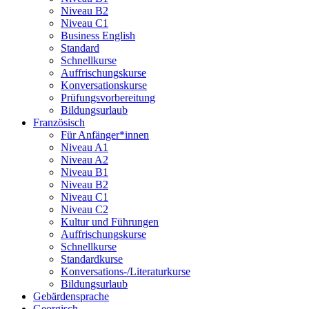
Niveau B2
Niveau C1
Business English
Standard
Schnellkurse
Auffrischungskurse
Konversationskurse
Prüfungsvorbereitung
Bildungsurlaub
Französisch
Für Anfänger*innen
Niveau A1
Niveau A2
Niveau B1
Niveau B2
Niveau C1
Niveau C2
Kultur und Führungen
Auffrischungskurse
Schnellkurse
Standardkurse
Konversations-/Literaturkurse
Bildungsurlaub
Gebärdensprache
Georgisch