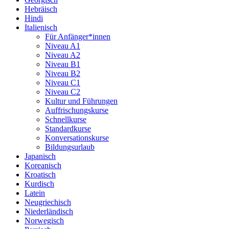
Hebräisch
Hindi
Italienisch
Für Anfänger*innen
Niveau A1
Niveau A2
Niveau B1
Niveau B2
Niveau C1
Niveau C2
Kultur und Führungen
Auffrischungskurse
Schnellkurse
Standardkurse
Konversationskurse
Bildungsurlaub
Japanisch
Koreanisch
Kroatisch
Kurdisch
Latein
Neugriechisch
Niederländisch
Norwegisch