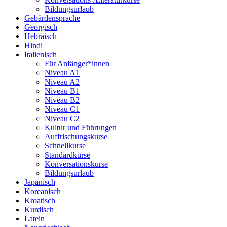
Bildungsurlaub
Gebärdensprache
Georgisch
Hebräisch
Hindi
Italienisch
Für Anfänger*innen
Niveau A1
Niveau A2
Niveau B1
Niveau B2
Niveau C1
Niveau C2
Kultur und Führungen
Auffrischungskurse
Schnellkurse
Standardkurse
Konversationskurse
Bildungsurlaub
Japanisch
Koreanisch
Kroatisch
Kurdisch
Latein