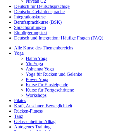
Niveau C2
Deutsch für Deutschsprachige
Deutsche Gebärdensprache
Integrationskurse
Berufssprachkurse (BSK)
Sprachprüfungen
Einbürgerungstest
Deutsch und Integration: Häufige Fragen (FAQ)
Alle Kurse des Themenbereichs
Yoga
Hatha Yoga
Yin Yoga
Ashtanga Yoga
Yoga für Rücken und Gelenke
Power Yoga
Kurse für Einsteigende
Kurse für Fortgeschrittene
Workshops
Pilates
Kraft, Ausdauer, Beweglichkeit
Rücken-Fitness
Tanz
Gelassenheit im Alltag
Autogenes Training