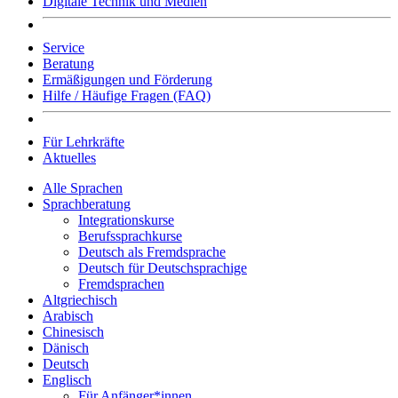
Digitale Technik und Medien
Service
Beratung
Ermäßigungen und Förderung
Hilfe / Häufige Fragen (FAQ)
Für Lehrkräfte
Aktuelles
Alle Sprachen
Sprachberatung
Integrationskurse
Berufssprachkurse
Deutsch als Fremdsprache
Deutsch für Deutschsprachige
Fremdsprachen
Altgriechisch
Arabisch
Chinesisch
Dänisch
Deutsch
Englisch
Für Anfänger*innen