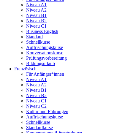
Niveau A1
Niveau A2
Niveau B1
Niveau B2
Niveau C1
Business English
Standard
Schnellkurse
Auffrischungskurse
Konversationskurse
Prüfungsvorbereitung
Bildungsurlaub
Französisch
Für Anfänger*innen
Niveau A1
Niveau A2
Niveau B1
Niveau B2
Niveau C1
Niveau C2
Kultur und Führungen
Auffrischungskurse
Schnellkurse
Standardkurse
Konversations-/Literaturkurse