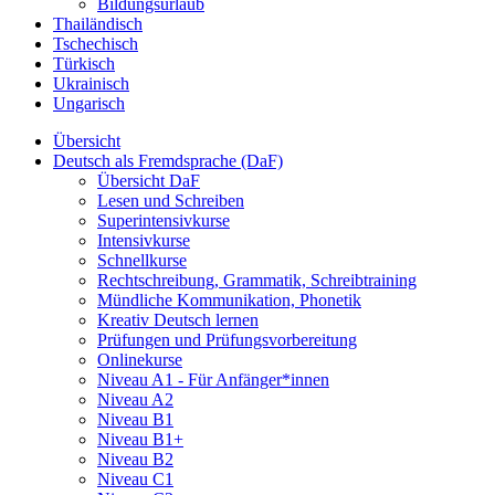
Bildungsurlaub
Thailändisch
Tschechisch
Türkisch
Ukrainisch
Ungarisch
Übersicht
Deutsch als Fremdsprache (DaF)
Übersicht DaF
Lesen und Schreiben
Superintensivkurse
Intensivkurse
Schnellkurse
Rechtschreibung, Grammatik, Schreibtraining
Mündliche Kommunikation, Phonetik
Kreativ Deutsch lernen
Prüfungen und Prüfungsvorbereitung
Onlinekurse
Niveau A1 - Für Anfänger*innen
Niveau A2
Niveau B1
Niveau B1+
Niveau B2
Niveau C1