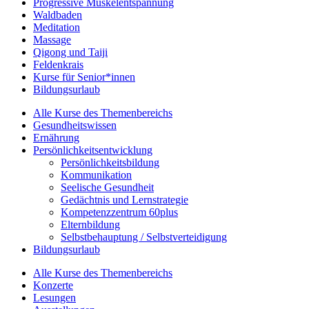
Progressive Muskelentspannung
Waldbaden
Meditation
Massage
Qigong und Taiji
Feldenkrais
Kurse für Senior*innen
Bildungsurlaub
Alle Kurse des Themenbereichs
Gesundheitswissen
Ernährung
Persönlichkeitsentwicklung
Persönlichkeitsbildung
Kommunikation
Seelische Gesundheit
Gedächtnis und Lernstrategie
Kompetenzzentrum 60plus
Elternbildung
Selbstbehauptung / Selbstverteidigung
Bildungsurlaub
Alle Kurse des Themenbereichs
Konzerte
Lesungen