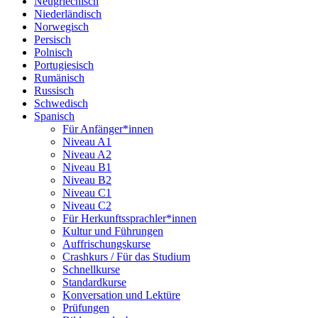
Neugriechisch
Niederländisch
Norwegisch
Persisch
Polnisch
Portugiesisch
Rumänisch
Russisch
Schwedisch
Spanisch
Für Anfänger*innen
Niveau A1
Niveau A2
Niveau B1
Niveau B2
Niveau C1
Niveau C2
Für Herkunftssprachler*innen
Kultur und Führungen
Auffrischungskurse
Crashkurs / Für das Studium
Schnellkurse
Standardkurse
Konversation und Lektüre
Prüfungen