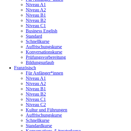
Niveau A1
Niveau A2
Niveau B1
Niveau B2
Niveau C1
Business English
Standard
Schnellkurse
Auffrischungskurse
Konversationskurse
Prüfungsvorbereitung
Bildungsurlaub
Französisch
Für Anfänger*innen
Niveau A1
Niveau A2
Niveau B1
Niveau B2
Niveau C1
Niveau C2
Kultur und Führungen
Auffrischungskurse
Schnellkurse
Standardkurse
Konversations-/Literaturkurse