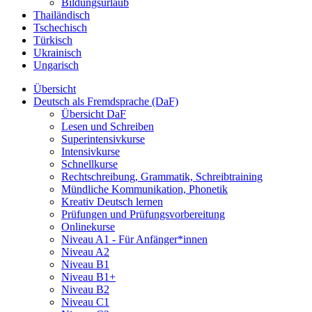
Bildungsurlaub
Thailändisch
Tschechisch
Türkisch
Ukrainisch
Ungarisch
Übersicht
Deutsch als Fremdsprache (DaF)
Übersicht DaF
Lesen und Schreiben
Superintensivkurse
Intensivkurse
Schnellkurse
Rechtschreibung, Grammatik, Schreibtraining
Mündliche Kommunikation, Phonetik
Kreativ Deutsch lernen
Prüfungen und Prüfungsvorbereitung
Onlinekurse
Niveau A1 - Für Anfänger*innen
Niveau A2
Niveau B1
Niveau B1+
Niveau B2
Niveau C1