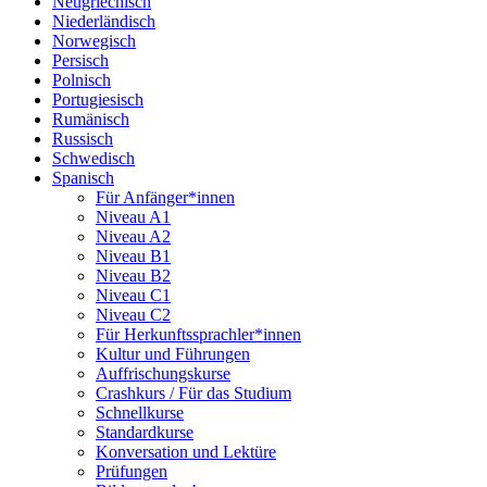
Neugriechisch
Niederländisch
Norwegisch
Persisch
Polnisch
Portugiesisch
Rumänisch
Russisch
Schwedisch
Spanisch
Für Anfänger*innen
Niveau A1
Niveau A2
Niveau B1
Niveau B2
Niveau C1
Niveau C2
Für Herkunftssprachler*innen
Kultur und Führungen
Auffrischungskurse
Crashkurs / Für das Studium
Schnellkurse
Standardkurse
Konversation und Lektüre
Prüfungen