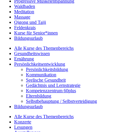
Progressive Muskelentspannung
Waldbaden
Meditation
Massage
Qigong und Taiji
Feldenkrais
Kurse für Senior*innen
Bildungsurlaub
Alle Kurse des Themenbereichs
Gesundheitswissen
Ernährung
Persönlichkeitsentwicklung
Persönlichkeitsbildung
Kommunikation
Seelische Gesundheit
Gedächtnis und Lernstrategie
Kompetenzzentrum 60plus
Elternbildung
Selbstbehauptung / Selbstverteidigung
Bildungsurlaub
Alle Kurse des Themenbereichs
Konzerte
Lesungen