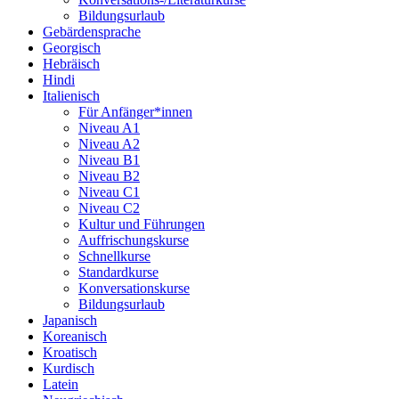
Bildungsurlaub
Gebärdensprache
Georgisch
Hebräisch
Hindi
Italienisch
Für Anfänger*innen
Niveau A1
Niveau A2
Niveau B1
Niveau B2
Niveau C1
Niveau C2
Kultur und Führungen
Auffrischungskurse
Schnellkurse
Standardkurse
Konversationskurse
Bildungsurlaub
Japanisch
Koreanisch
Kroatisch
Kurdisch
Latein