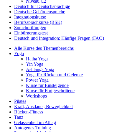
Niveau C2
Deutsch für Deutschsprachige
Deutsche Gebärdensprache
Integrationskurse
Berufssprachkurse (BSK)
Sprachprüfungen
Einbürgerungstest
Deutsch und Integration: Häufige Fragen (FAQ)
Alle Kurse des Themenbereichs
Yoga
Hatha Yoga
Yin Yoga
Ashtanga Yoga
Yoga für Rücken und Gelenke
Power Yoga
Kurse für Einsteigende
Kurse für Fortgeschrittene
Workshops
Pilates
Kraft, Ausdauer, Beweglichkeit
Rücken-Fitness
Tanz
Gelassenheit im Alltag
Autogenes Training