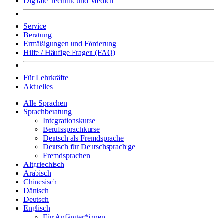
Digitale Technik und Medien
Service
Beratung
Ermäßigungen und Förderung
Hilfe / Häufige Fragen (FAQ)
Für Lehrkräfte
Aktuelles
Alle Sprachen
Sprachberatung
Integrationskurse
Berufssprachkurse
Deutsch als Fremdsprache
Deutsch für Deutschsprachige
Fremdsprachen
Altgriechisch
Arabisch
Chinesisch
Dänisch
Deutsch
Englisch
Für Anfänger*innen