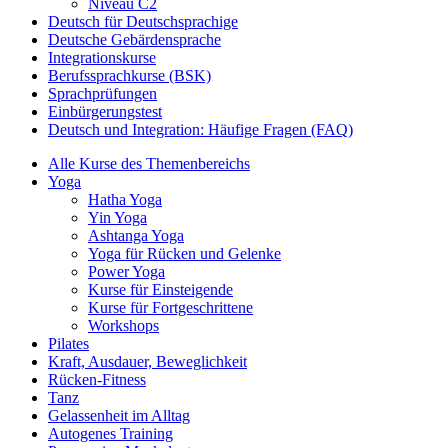
Niveau C2
Deutsch für Deutschsprachige
Deutsche Gebärdensprache
Integrationskurse
Berufssprachkurse (BSK)
Sprachprüfungen
Einbürgerungstest
Deutsch und Integration: Häufige Fragen (FAQ)
Alle Kurse des Themenbereichs
Yoga
Hatha Yoga
Yin Yoga
Ashtanga Yoga
Yoga für Rücken und Gelenke
Power Yoga
Kurse für Einsteigende
Kurse für Fortgeschrittene
Workshops
Pilates
Kraft, Ausdauer, Beweglichkeit
Rücken-Fitness
Tanz
Gelassenheit im Alltag
Autogenes Training