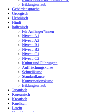
Bildungsurlaub
Gebärdensprache
Georgisch
Hebräisch
Hindi
Italienisch
Für Anfänger*innen
Niveau A1
Niveau A2
Niveau B1
Niveau B2
Niveau C1
Niveau C2
Kultur und Führungen
Auffrischungskurse
Schnellkurse
Standardkurse
Konversationskurse
Bildungsurlaub
Japanisch
Koreanisch
Kroatisch
Kurdisch
Latein