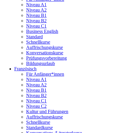
Niveau A1
Niveau A2
Niveau B1
Niveau B2
Niveau C1
Business English
Standard
Schnellkurse
Auffrischungskurse
Konversationskurse
Prüfungsvorbereitung
Bildungsurlaub
Französisch
Für Anfänger*innen
Niveau A1
Niveau A2
Niveau B1
Niveau B2
Niveau C1
Niveau C2
Kultur und Führungen
Auffrischungskurse
Schnellkurse
Standardkurse
Konversations-/Literaturkurse