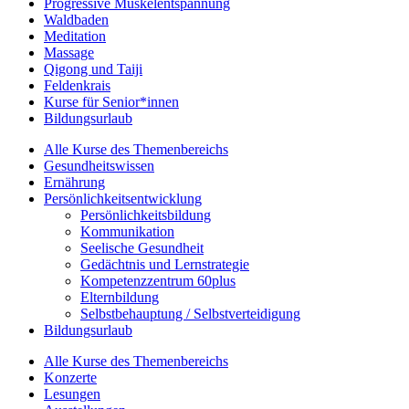
Progressive Muskelentspannung
Waldbaden
Meditation
Massage
Qigong und Taiji
Feldenkrais
Kurse für Senior*innen
Bildungsurlaub
Alle Kurse des Themenbereichs
Gesundheitswissen
Ernährung
Persönlichkeitsentwicklung
Persönlichkeitsbildung
Kommunikation
Seelische Gesundheit
Gedächtnis und Lernstrategie
Kompetenzzentrum 60plus
Elternbildung
Selbstbehauptung / Selbstverteidigung
Bildungsurlaub
Alle Kurse des Themenbereichs
Konzerte
Lesungen