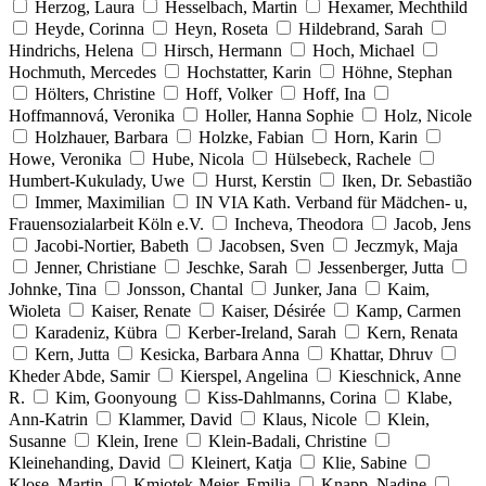
Herzog, Laura
Hesselbach, Martin
Hexamer, Mechthild
Heyde, Corinna
Heyn, Roseta
Hildebrand, Sarah
Hindrichs, Helena
Hirsch, Hermann
Hoch, Michael
Hochmuth, Mercedes
Hochstatter, Karin
Höhne, Stephan
Hölters, Christine
Hoff, Volker
Hoff, Ina
Hoffmannová, Veronika
Holler, Hanna Sophie
Holz, Nicole
Holzhauer, Barbara
Holzke, Fabian
Horn, Karin
Howe, Veronika
Hube, Nicola
Hülsebeck, Rachele
Humbert-Kukulady, Uwe
Hurst, Kerstin
Iken, Dr. Sebastião
Immer, Maximilian
IN VIA Kath. Verband für Mädchen- u,
Frauensozialarbeit Köln e.V.
Incheva, Theodora
Jacob, Jens
Jacobi-Nortier, Babeth
Jacobsen, Sven
Jeczmyk, Maja
Jenner, Christiane
Jeschke, Sarah
Jessenberger, Jutta
Johnke, Tina
Jonsson, Chantal
Junker, Jana
Kaim,
Wioleta
Kaiser, Renate
Kaiser, Désirée
Kamp, Carmen
Karadeniz, Kübra
Kerber-Ireland, Sarah
Kern, Renata
Kern, Jutta
Kesicka, Barbara Anna
Khattar, Dhruv
Kheder Abde, Samir
Kierspel, Angelina
Kieschnick, Anne
R.
Kim, Goonyoung
Kiss-Dahlmanns, Corina
Klabe,
Ann-Katrin
Klammer, David
Klaus, Nicole
Klein,
Susanne
Klein, Irene
Klein-Badali, Christine
Kleinehanding, David
Kleinert, Katja
Klie, Sabine
Klose, Martin
Kmiotek-Meier, Emilia
Knapp, Nadine