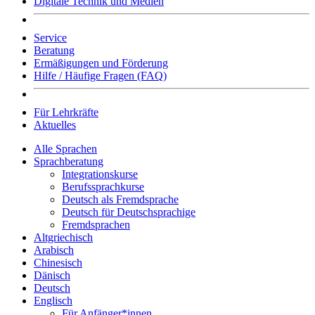
Digitale Technik und Medien
Service
Beratung
Ermäßigungen und Förderung
Hilfe / Häufige Fragen (FAQ)
Für Lehrkräfte
Aktuelles
Alle Sprachen
Sprachberatung
Integrationskurse
Berufssprachkurse
Deutsch als Fremdsprache
Deutsch für Deutschsprachige
Fremdsprachen
Altgriechisch
Arabisch
Chinesisch
Dänisch
Deutsch
Englisch
Für Anfänger*innen