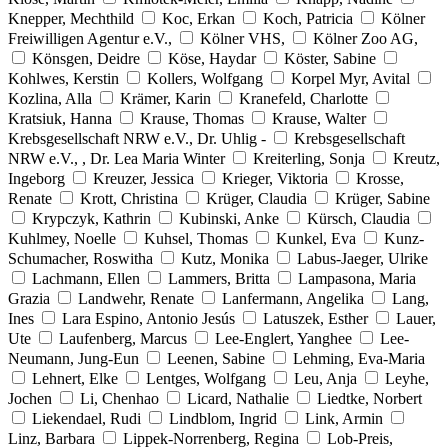
Knepper, Mechthild
Koc, Erkan
Koch, Patricia
Kölner
Freiwilligen Agentur e.V.,
Kölner VHS,
Kölner Zoo AG,
Könsgen, Deidre
Köse, Haydar
Köster, Sabine
Kohlwes, Kerstin
Kollers, Wolfgang
Korpel Myr, Avital
Kozlina, Alla
Krämer, Karin
Kranefeld, Charlotte
Kratsiuk, Hanna
Krause, Thomas
Krause, Walter
Krebsgesellschaft NRW e.V., Dr. Uhlig -
Krebsgesellschaft
NRW e.V., , Dr. Lea Maria Winter
Kreiterling, Sonja
Kreutz,
Ingeborg
Kreuzer, Jessica
Krieger, Viktoria
Krosse,
Renate
Krott, Christina
Krüger, Claudia
Krüger, Sabine
Krypczyk, Kathrin
Kubinski, Anke
Kürsch, Claudia
Kuhlmey, Noelle
Kuhsel, Thomas
Kunkel, Eva
Kunz-
Schumacher, Roswitha
Kutz, Monika
Labus-Jaeger, Ulrike
Lachmann, Ellen
Lammers, Britta
Lampasona, Maria
Grazia
Landwehr, Renate
Lanfermann, Angelika
Lang,
Ines
Lara Espino, Antonio Jesús
Latuszek, Esther
Lauer,
Ute
Laufenberg, Marcus
Lee-Englert, Yanghee
Lee-
Neumann, Jung-Eun
Leenen, Sabine
Lehming, Eva-Maria
Lehnert, Elke
Lentges, Wolfgang
Leu, Anja
Leyhe,
Jochen
Li, Chenhao
Licard, Nathalie
Liedtke, Norbert
Liekendael, Rudi
Lindblom, Ingrid
Link, Armin
Linz, Barbara
Lippek-Norrenberg, Regina
Lob-Preis,