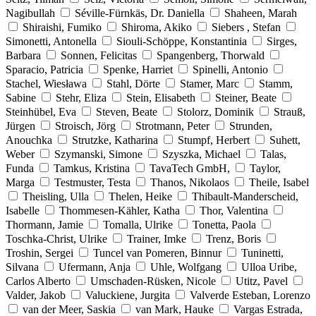
Nagibullah
Séville-Fürnkäs, Dr. Daniella
Shaheen, Marah
Shiraishi, Fumiko
Shiroma, Akiko
Siebers , Stefan
Simonetti, Antonella
Siouli-Schöppe, Konstantinia
Sirges,
Barbara
Sonnen, Felicitas
Spangenberg, Thorwald
Sparacio, Patricia
Spenke, Harriet
Spinelli, Antonio
Stachel, Wiesława
Stahl, Dörte
Stamer, Marc
Stamm,
Sabine
Stehr, Eliza
Stein, Elisabeth
Steiner, Beate
Steinhübel, Eva
Steven, Beate
Stolorz, Dominik
Strauß,
Jürgen
Stroisch, Jörg
Strotmann, Peter
Strunden,
Anouchka
Strutzke, Katharina
Stumpf, Herbert
Suhett,
Weber
Szymanski, Simone
Szyszka, Michael
Talas,
Funda
Tamkus, Kristina
TavaTech GmbH,
Taylor,
Marga
Testmuster, Testa
Thanos, Nikolaos
Theile, Isabel
Theisling, Ulla
Thelen, Heike
Thibault-Manderscheid,
Isabelle
Thommesen-Kähler, Katha
Thor, Valentina
Thormann, Jamie
Tomalla, Ulrike
Tonetta, Paola
Toschka-Christ, Ulrike
Trainer, Imke
Trenz, Boris
Troshin, Sergei
Tuncel van Pomeren, Binnur
Tuninetti,
Silvana
Ufermann, Anja
Uhle, Wolfgang
Ulloa Uribe,
Carlos Alberto
Umschaden-Rüsken, Nicole
Utitz, Pavel
Valder, Jakob
Valuckiene, Jurgita
Valverde Esteban, Lorenzo
van der Meer, Saskia
van Mark, Hauke
Vargas Estrada,