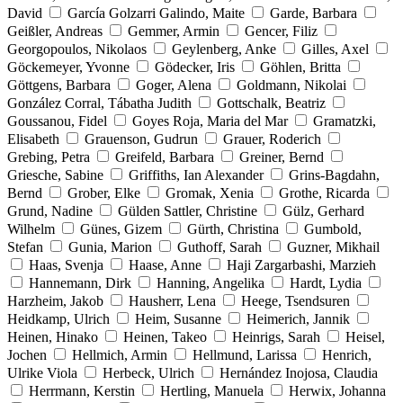
David
García Golzarri Galindo, Maite
Garde, Barbara
Geißler, Andreas
Gemmer, Armin
Gencer, Filiz
Georgopoulos, Nikolaos
Geylenberg, Anke
Gilles, Axel
Göckemeyer, Yvonne
Gödecker, Iris
Göhlen, Britta
Göttgens, Barbara
Goger, Alena
Goldmann, Nikolai
González Corral, Tábatha Judith
Gottschalk, Beatriz
Goussanou, Fidel
Goyes Roja, Maria del Mar
Gramatzki,
Elisabeth
Grauenson, Gudrun
Grauer, Roderich
Grebing, Petra
Greifeld, Barbara
Greiner, Bernd
Griesche, Sabine
Griffiths, Ian Alexander
Grins-Bagdahn,
Bernd
Grober, Elke
Gromak, Xenia
Grothe, Ricarda
Grund, Nadine
Gülden Sattler, Christine
Gülz, Gerhard
Wilhelm
Günes, Gizem
Gürth, Christina
Gumbold,
Stefan
Gunia, Marion
Guthoff, Sarah
Guzner, Mikhail
Haas, Svenja
Haase, Anne
Haji Zargarbashi, Marzieh
Hannemann, Dirk
Hanning, Angelika
Hardt, Lydia
Harzheim, Jakob
Hausherr, Lena
Heege, Tsendsuren
Heidkamp, Ulrich
Heim, Susanne
Heimerich, Jannik
Heinen, Hinako
Heinen, Takeo
Heinrigs, Sarah
Heisel,
Jochen
Hellmich, Armin
Hellmund, Larissa
Henrich,
Ulrike Viola
Herbeck, Ulrich
Hernández Inojosa, Claudia
Herrmann, Kerstin
Hertling, Manuela
Herwix, Johanna