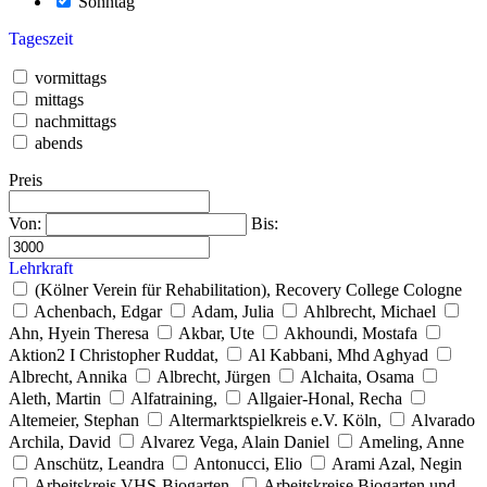
Sonntag
Tageszeit
vormittags
mittags
nachmittags
abends
Preis
Von:
Bis:
Lehrkraft
(Kölner Verein für Rehabilitation), Recovery College Cologne
Achenbach, Edgar
Adam, Julia
Ahlbrecht, Michael
Ahn, Hyein Theresa
Akbar, Ute
Akhoundi, Mostafa
Aktion2 I Christopher Ruddat,
Al Kabbani, Mhd Aghyad
Albrecht, Annika
Albrecht, Jürgen
Alchaita, Osama
Aleth, Martin
Alfatraining,
Allgaier-Honal, Recha
Altemeier, Stephan
Altermarktspielkreis e.V. Köln,
Alvarado
Archila, David
Alvarez Vega, Alain Daniel
Ameling, Anne
Anschütz, Leandra
Antonucci, Elio
Arami Azal, Negin
Arbeitskreis VHS-Biogarten,
Arbeitskreise Biogarten und