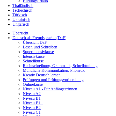
Bildungsurlaub
Thailändisch
Tschechisch
Türkisch
Ukrainisch
Ungarisch
Übersicht
Deutsch als Fremdsprache (DaF)
Übersicht DaF
Lesen und Schreiben
Superintensivkurse
Intensivkurse
Schnellkurse
Rechtschreibung, Grammatik, Schreibtraining
Mündliche Kommunikation, Phonetik
Kreativ Deutsch lernen
Prüfungen und Prüfungsvorbereitung
Onlinekurse
Niveau A1 - Für Anfänger*innen
Niveau A2
Niveau B1
Niveau B1+
Niveau B2
Niveau C1