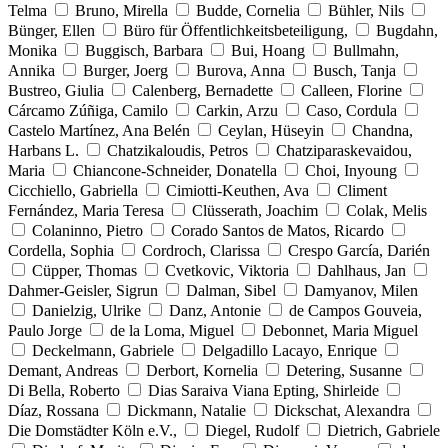
Telma
Bruno, Mirella
Budde, Cornelia
Bühler, Nils
Bünger, Ellen
Büro für Öffentlichkeitsbeteiligung,
Bugdahn,
Monika
Buggisch, Barbara
Bui, Hoang
Bullmahn,
Annika
Burger, Joerg
Burova, Anna
Busch, Tanja
Bustreo, Giulia
Calenberg, Bernadette
Calleen, Florine
Cárcamo Zúñiga, Camilo
Carkin, Arzu
Caso, Cordula
Castelo Martínez, Ana Belén
Ceylan, Hüseyin
Chandna,
Harbans L.
Chatzikaloudis, Petros
Chatziparaskevaidou,
Maria
Chiancone-Schneider, Donatella
Choi, Inyoung
Cicchiello, Gabriella
Cimiotti-Keuthen, Ava
Climent
Fernández, Maria Teresa
Clüsserath, Joachim
Colak, Melis
Colaninno, Pietro
Corado Santos de Matos, Ricardo
Cordella, Sophia
Cordroch, Clarissa
Crespo García, Darién
Cüpper, Thomas
Cvetkovic, Viktoria
Dahlhaus, Jan
Dahmer-Geisler, Sigrun
Dalman, Sibel
Damyanov, Milen
Danielzig, Ulrike
Danz, Antonie
de Campos Gouveia,
Paulo Jorge
de la Loma, Miguel
Debonnet, Maria Miguel
Deckelmann, Gabriele
Delgadillo Lacayo, Enrique
Demant, Andreas
Derbort, Kornelia
Detering, Susanne
Di Bella, Roberto
Dias Saraiva Viana Epting, Shirleide
Díaz, Rossana
Dickmann, Natalie
Dickschat, Alexandra
Die Domstädter Köln e.V.,
Diegel, Rudolf
Dietrich, Gabriele