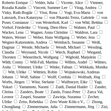
Roberto Enrique
Velder, Julia
Vicente, Alice
Vimmer,
Rozalia Katalin
Vincent, Summer Lee
Virag, Andrea
Visky, Ruth-Boglár
Vissi, Rena
Vogt, Eva-Maria
von
Latoszek, Ewa Katarzyna
von Pikarski-Trenz, Gabriele
von
Poser, Constanze
von Westerholt, Karl
von Wild, Bettina
Vorhof, Friederike
Vuong, Dien-Hieu
Wabner, Paul
Wacker, Lena
Wagner, Anna Christine
Waldron, Lara
Waters, Werner
Weber, Hans Wolfgang
Weber, Jens
Wegner-Katzenstein, Andrea
Weinbach, Susanne
Weiß,
Dagmar
Wende, Michaela
Wendt, Michael
Wessling,
Claudia
Weynand, Nicole
Wiech, Raphael
Wiegand,
Thorsten
Wieneritsch, Wolfgang
Wigbold, Marjolein
Wildt, Conny
Will-Fall, Martina
Willms, André
Wilmes,
Anita
Wimmer, Ulrike
Winke, Fabian
Wirkkala, Monika
Witt, Ulrike
Wittrien, Robin
Wojtakowski, Andreas
Johann
Wolf, Sabine
Wolff, Cordula
Wolfradt, Jörg
Worbs, Jürgen
Wüst, Stefanie
Wulfmeyer, Eike
Yagi,
Yukari
Yamamoto, Naomi
Zaidi, Danial Haider
Zander,
Christa
Zanders, Beate
Zantis, Franz-Peter
Zarca Val,
Leonor
Zaspel, Susanne
Zawieja, Suzanna
Zecher,
Ulrike
Zeiss, Rebekka
Zero Waste Köln e.V.,
Zhong,
Chongliang
Zimmermann, Julia
Zimmermann, Jörg
Zizi,