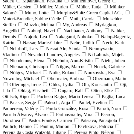
Sadek
Mpairaktari, Paskalia
Mühlenhöver, Georg
Müller, Carsten
Müller, Marlen
Müller, Tanja
Münker,
Salomé
Muno, Lotte
Murphy&Spitz Green Capital AG ,
Mutert-Brendler, Sabine Cécile
Muth, Carola
Mutschler,
Steffen
Muzzio, Melina
My, Andreas
Myriagkou,
Angeliki
Nabuqi, Navci
Nachbauer, Anthony
Nahke,
Dennis
Najork, Lea
Nakagami, Nahoko
Nalop-Bageritz,
Katrin
Nassar, Marie-Claire
Nebe, Judith
Neck, Karin
Nehrhoff, Lars
Nesrat Alo, Stania
Neumyvakin,
Vladimir
Nevado LLandres, Angeles
Ní Labhrás, Majella
Nicodemus, Elena
Niebuhr, Ann-Kristin
Niehl, Julien
Niemann, Christoph
Nilgus, Marcus
Noack, Gabriele
Nötges, Michael
Nolte, Roland
Nouzovska, Eva
Nowottny, Michael
Obermaier, Barbara
Obermann, Malin
Ofteringer, Irene
Ohles, Lydia
Ohr, Konstantin
Oji,
Lila
Oldag, Elisabeth
Ongaro, Ralf
Otten, Elke
Ottitsch, Rigo
Pacheco Raguz, Maria Teresa
Paglia, Luca
Palasie, Serge
Palesch, Anja
Pantel, Evelina
Paquereau, Valérie
Pardo González, Rosa
Parodi, Nora
Parrilla Álvarez, Álvaro
Parthasarathy, Mira
Passon,
Dorothea
Pastor-Franke, Carmen
Patsiava, Panagiota
Paulick, Hanno
Paulun, Marion
Pavlikova, Patricia
Pereira da Costa Wätzold, Juliane
Pereira Pinto, Nélson