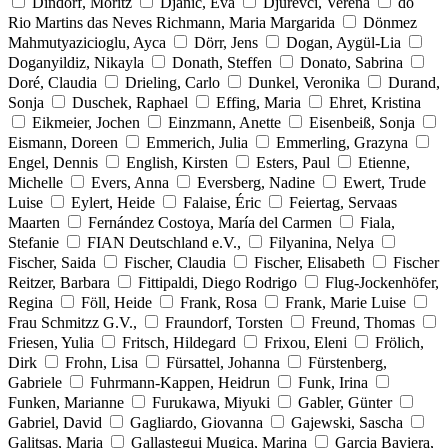
Dindorf, Moritz
Djanic, Eva
Djurevci, Verena
do
Rio Martins das Neves Richmann, Maria Margarida
Dönmez
Mahmutyazicioglu, Ayca
Dörr, Jens
Dogan, Aygül-Lia
Doganyildiz, Nikayla
Donath, Steffen
Donato, Sabrina
Doré, Claudia
Drieling, Carlo
Dunkel, Veronika
Durand,
Sonja
Duschek, Raphael
Effing, Maria
Ehret, Kristina
Eikmeier, Jochen
Einzmann, Anette
Eisenbeiß, Sonja
Eismann, Doreen
Emmerich, Julia
Emmerling, Grazyna
Engel, Dennis
English, Kirsten
Esters, Paul
Etienne,
Michelle
Evers, Anna
Eversberg, Nadine
Ewert, Trude
Luise
Eylert, Heide
Falaise, Éric
Feiertag, Servaas
Maarten
Fernández Costoya, María del Carmen
Fiala,
Stefanie
FIAN Deutschland e.V.,
Filyanina, Nelya
Fischer, Saida
Fischer, Claudia
Fischer, Elisabeth
Fischer
Reitzer, Barbara
Fittipaldi, Diego Rodrigo
Flug-Jockenhöfer,
Regina
Föll, Heide
Frank, Rosa
Frank, Marie Luise
Frau Schmitzz G.V.,
Fraundorf, Torsten
Freund, Thomas
Friesen, Yulia
Fritsch, Hildegard
Frixou, Eleni
Frölich,
Dirk
Frohn, Lisa
Fürsattel, Johanna
Fürstenberg,
Gabriele
Fuhrmann-Kappen, Heidrun
Funk, Irina
Funken, Marianne
Furukawa, Miyuki
Gabler, Günter
Gabriel, David
Gagliardo, Giovanna
Gajewski, Sascha
Galitsas, Maria
Gallastegui Mugica, Marina
Garcia Baviera,