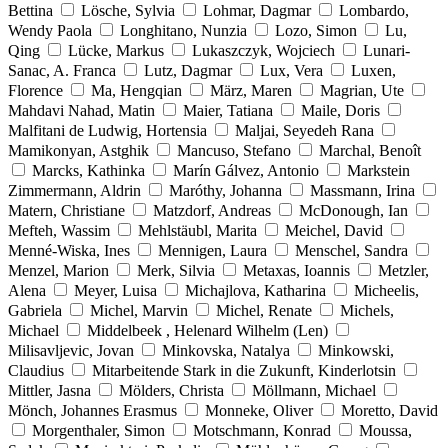
Bettina
Lösche, Sylvia
Lohmar, Dagmar
Lombardo,
Wendy Paola
Longhitano, Nunzia
Lozo, Simon
Lu,
Qing
Lücke, Markus
Lukaszczyk, Wojciech
Lunari-
Sanac, A. Franca
Lutz, Dagmar
Lux, Vera
Luxen,
Florence
Ma, Hengqian
März, Maren
Magrian, Ute
Mahdavi Nahad, Matin
Maier, Tatiana
Maile, Doris
Malfitani de Ludwig, Hortensia
Maljai, Seyedeh Rana
Mamikonyan, Astghik
Mancuso, Stefano
Marchal, Benoît
Marcks, Kathinka
Marín Gálvez, Antonio
Markstein
Zimmermann, Aldrin
Maróthy, Johanna
Massmann, Irina
Matern, Christiane
Matzdorf, Andreas
McDonough, Ian
Mefteh, Wassim
Mehlstäubl, Marita
Meichel, David
Menné-Wiska, Ines
Mennigen, Laura
Menschel, Sandra
Menzel, Marion
Merk, Silvia
Metaxas, Ioannis
Metzler,
Alena
Meyer, Luisa
Michajlova, Katharina
Micheelis,
Gabriela
Michel, Marvin
Michel, Renate
Michels,
Michael
Middelbeek , Helenard Wilhelm (Len)
Milisavljevic, Jovan
Minkovska, Natalya
Minkowski,
Claudius
Mitarbeitende Stark in die Zukunft, Kinderlotsin
Mittler, Jasna
Mölders, Christa
Möllmann, Michael
Mönch, Johannes Erasmus
Monneke, Oliver
Moretto, David
Morgenthaler, Simon
Motschmann, Konrad
Moussa,