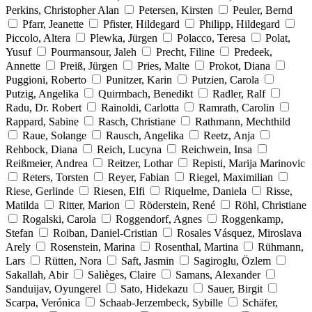
Perkins, Christopher Alan
Petersen, Kirsten
Peuler, Bernd
Pfarr, Jeanette
Pfister, Hildegard
Philipp, Hildegard
Piccolo, Altera
Plewka, Jürgen
Polacco, Teresa
Polat,
Yusuf
Pourmansour, Jaleh
Precht, Filine
Predeek,
Annette
Preiß, Jürgen
Pries, Malte
Prokot, Diana
Puggioni, Roberto
Punitzer, Karin
Putzien, Carola
Putzig, Angelika
Quirmbach, Benedikt
Radler, Ralf
Radu, Dr. Robert
Rainoldi, Carlotta
Ramrath, Carolin
Rappard, Sabine
Rasch, Christiane
Rathmann, Mechthild
Raue, Solange
Rausch, Angelika
Reetz, Anja
Rehbock, Diana
Reich, Lucyna
Reichwein, Insa
Reißmeier, Andrea
Reitzer, Lothar
Repisti, Marija Marinovic
Reters, Torsten
Reyer, Fabian
Riegel, Maximilian
Riese, Gerlinde
Riesen, Elfi
Riquelme, Daniela
Risse,
Matilda
Ritter, Marion
Röderstein, René
Röhl, Christiane
Rogalski, Carola
Roggendorf, Agnes
Roggenkamp,
Stefan
Roiban, Daniel-Cristian
Rosales Vásquez, Miroslava
Arely
Rosenstein, Marina
Rosenthal, Martina
Rühmann,
Lars
Rütten, Nora
Saft, Jasmin
Sagiroglu, Özlem
Sakallah, Abir
Salièges, Claire
Samans, Alexander
Sanduijav, Oyungerel
Sato, Hidekazu
Sauer, Birgit
Scarpa, Verónica
Schaab-Jerzembeck, Sybille
Schäfer,