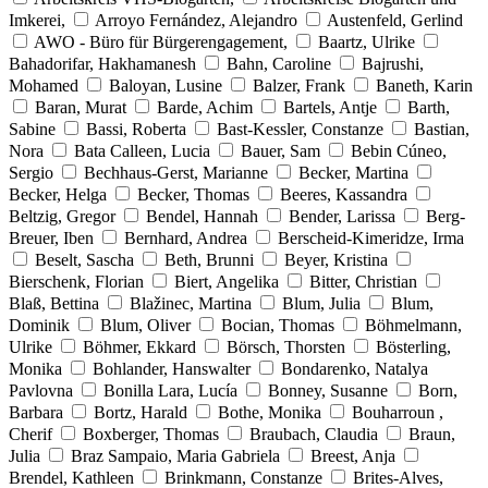
Imkerei,
Arroyo Fernández, Alejandro
Austenfeld, Gerlind
AWO - Büro für Bürgerengagement,
Baartz, Ulrike
Bahadorifar, Hakhamanesh
Bahn, Caroline
Bajrushi,
Mohamed
Baloyan, Lusine
Balzer, Frank
Baneth, Karin
Baran, Murat
Barde, Achim
Bartels, Antje
Barth,
Sabine
Bassi, Roberta
Bast-Kessler, Constanze
Bastian,
Nora
Bata Calleen, Lucia
Bauer, Sam
Bebin Cúneo,
Sergio
Bechhaus-Gerst, Marianne
Becker, Martina
Becker, Helga
Becker, Thomas
Beeres, Kassandra
Beltzig, Gregor
Bendel, Hannah
Bender, Larissa
Berg-
Breuer, Iben
Bernhard, Andrea
Berscheid-Kimeridze, Irma
Beselt, Sascha
Beth, Brunni
Beyer, Kristina
Bierschenk, Florian
Biert, Angelika
Bitter, Christian
Blaß, Bettina
Blažinec, Martina
Blum, Julia
Blum,
Dominik
Blum, Oliver
Bocian, Thomas
Böhmelmann,
Ulrike
Böhmer, Ekkard
Börsch, Thorsten
Bösterling,
Monika
Bohlander, Hanswalter
Bondarenko, Natalya
Pavlovna
Bonilla Lara, Lucía
Bonney, Susanne
Born,
Barbara
Bortz, Harald
Bothe, Monika
Bouharroun ,
Cherif
Boxberger, Thomas
Braubach, Claudia
Braun,
Julia
Braz Sampaio, Maria Gabriela
Breest, Anja
Brendel, Kathleen
Brinkmann, Constanze
Brites-Alves,