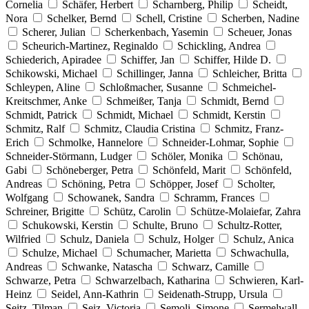
Cornelia
Schäfer, Herbert
Scharnberg, Philip
Scheidt,
Nora
Schelker, Bernd
Schell, Cristine
Scherben, Nadine
Scherer, Julian
Scherkenbach, Yasemin
Scheuer, Jonas
Scheurich-Martinez, Reginaldo
Schickling, Andrea
Schiederich, Apiradee
Schiffer, Jan
Schiffer, Hilde D.
Schikowski, Michael
Schillinger, Janna
Schleicher, Britta
Schleypen, Aline
Schloßmacher, Susanne
Schmeichel-
Kreitschmer, Anke
Schmeißer, Tanja
Schmidt, Bernd
Schmidt, Patrick
Schmidt, Michael
Schmidt, Kerstin
Schmitz, Ralf
Schmitz, Claudia Cristina
Schmitz, Franz-
Erich
Schmolke, Hannelore
Schneider-Lohmar, Sophie
Schneider-Störmann, Ludger
Schöler, Monika
Schönau,
Gabi
Schöneberger, Petra
Schönfeld, Marit
Schönfeld,
Andreas
Schöning, Petra
Schöpper, Josef
Scholter,
Wolfgang
Schowanek, Sandra
Schramm, Frances
Schreiner, Brigitte
Schütz, Carolin
Schütze-Molaiefar, Zahra
Schukowski, Kerstin
Schulte, Bruno
Schultz-Rotter,
Wilfried
Schulz, Daniela
Schulz, Holger
Schulz, Anica
Schulze, Michael
Schumacher, Marietta
Schwachulla,
Andreas
Schwanke, Natascha
Schwarz, Camille
Schwarze, Petra
Schwarzelbach, Katharina
Schwieren, Karl-
Heinz
Seidel, Ann-Kathrin
Seidenath-Strupp, Ursula
Seitz, Tilman
Seiz, Victoria
Semoli, Simone
Sermelwall,