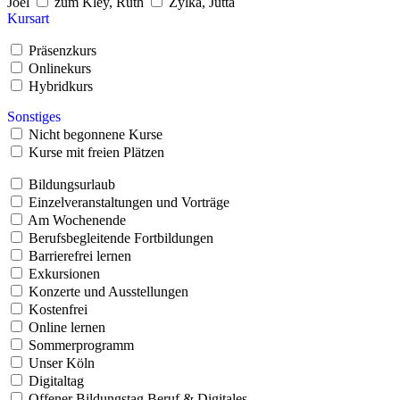
Joël
zum Kley, Ruth
Zylka, Jutta
Kursart
Präsenzkurs
Onlinekurs
Hybridkurs
Sonstiges
Nicht begonnene Kurse
Kurse mit freien Plätzen
Bildungsurlaub
Einzelveranstaltungen und Vorträge
Am Wochenende
Berufsbegleitende Fortbildungen
Barrierefrei lernen
Exkursionen
Konzerte und Ausstellungen
Kostenfrei
Online lernen
Sommerprogramm
Unser Köln
Digitaltag
Offener Bildungstag Beruf & Digitales