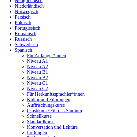
Neugriechisch
Niederländisch
Norwegisch
Persisch
Polnisch
Portugiesisch
Rumänisch
Russisch
Schwedisch
Spanisch
Für Anfänger*innen
Niveau A1
Niveau A2
Niveau B1
Niveau B2
Niveau C1
Niveau C2
Für Herkunftssprachler*innen
Kultur und Führungen
Auffrischungskurse
Crashkurs / Für das Studium
Schnellkurse
Standardkurse
Konversation und Lektüre
Prüfungen