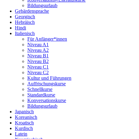
Bildungsurlaub
Gebärdensprache
Georgisch
Hebräisch
Hindi
Italienisch
Für Anfänger*innen
Niveau A1
Niveau A2
Niveau B1
Niveau B2
Niveau C1
Niveau C2
Kultur und Führungen
Auffrischungskurse
Schnellkurse
Standardkurse
Konversationskurse
Bildungsurlaub
Japanisch
Koreanisch
Kroatisch
Kurdisch
Latein