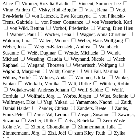
Alice
Vimmer, Rozalia Katalin
Vincent, Summer Lee
Virag, Andrea
Visky, Ruth-Boglár
Vissi, Rena
Vogt,
Eva-Maria
von Latoszek, Ewa Katarzyna
von Pikarski-
Trenz, Gabriele
von Poser, Constanze
von Westerholt, Karl
von Wild, Bettina
Vorhof, Friederike
Vuong, Dien-Hieu
Wabner, Paul
Wacker, Lena
Wagner, Anna Christine
Waldron, Lara
Waters, Werner
Weber, Hans Wolfgang
Weber, Jens
Wegner-Katzenstein, Andrea
Weinbach,
Susanne
Weiß, Dagmar
Wende, Michaela
Wendt,
Michael
Wessling, Claudia
Weynand, Nicole
Wiech,
Raphael
Wiegand, Thorsten
Wieneritsch, Wolfgang
Wigbold, Marjolein
Wildt, Conny
Will-Fall, Martina
Willms, André
Wilmes, Anita
Wimmer, Ulrike
Winke,
Fabian
Wirkkala, Monika
Witt, Ulrike
Wittrien, Robin
Wojtakowski, Andreas Johann
Wolf, Sabine
Wolff,
Cordula
Wolfradt, Jörg
Worbs, Jürgen
Wüst, Stefanie
Wulfmeyer, Eike
Yagi, Yukari
Yamamoto, Naomi
Zaidi,
Danial Haider
Zander, Christa
Zanders, Beate
Zantis,
Franz-Peter
Zarca Val, Leonor
Zaspel, Susanne
Zawieja,
Suzanna
Zecher, Ulrike
Zeiss, Rebekka
Zero Waste
Köln e.V.,
Zhong, Chongliang
Zimmermann, Julia
Zimmermann, Jörg
Zizi, Joël
zum Kley, Ruth
Zylka,