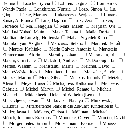
Bettina
Lösche, Sylvia
Lohmar, Dagmar
Lombardo,
Wendy Paola
Longhitano, Nunzia
Lozo, Simon
Lu,
Qing
Lücke, Markus
Lukaszczyk, Wojciech
Lunari-
Sanac, A. Franca
Lutz, Dagmar
Lux, Vera
Luxen,
Florence
Ma, Hengqian
März, Maren
Magrian, Ute
Mahdavi Nahad, Matin
Maier, Tatiana
Maile, Doris
Malfitani de Ludwig, Hortensia
Maljai, Seyedeh Rana
Mamikonyan, Astghik
Mancuso, Stefano
Marchal, Benoît
Marcks, Kathinka
Marín Gálvez, Antonio
Markstein
Zimmermann, Aldrin
Maróthy, Johanna
Massmann, Irina
Matern, Christiane
Matzdorf, Andreas
McDonough, Ian
Mefteh, Wassim
Mehlstäubl, Marita
Meichel, David
Menné-Wiska, Ines
Mennigen, Laura
Menschel, Sandra
Menzel, Marion
Merk, Silvia
Metaxas, Ioannis
Metzler,
Alena
Meyer, Luisa
Michajlova, Katharina
Micheelis,
Gabriela
Michel, Marvin
Michel, Renate
Michels,
Michael
Middelbeek , Helenard Wilhelm (Len)
Milisavljevic, Jovan
Minkovska, Natalya
Minkowski,
Claudius
Mitarbeitende Stark in die Zukunft, Kinderlotsin
Mittler, Jasna
Mölders, Christa
Möllmann, Michael
Mönch, Johannes Erasmus
Monneke, Oliver
Moretto, David
Morgenthaler, Simon
Motschmann, Konrad
Moussa,