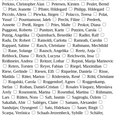
Perkins, Christopher Alan
Petersen, Kirsten
Peuler, Bernd
Pfarr, Jeanette
Pfister, Hildegard
Philipp, Hildegard
Piccolo, Altera
Plewka, Jürgen
Polacco, Teresa
Polat,
Yusuf
Pourmansour, Jaleh
Precht, Filine
Predeek,
Annette
Preiß, Jürgen
Pries, Malte
Prokot, Diana
Puggioni, Roberto
Punitzer, Karin
Putzien, Carola
Putzig, Angelika
Quirmbach, Benedikt
Radler, Ralf
Radu, Dr. Robert
Rainoldi, Carlotta
Ramrath, Carolin
Rappard, Sabine
Rasch, Christiane
Rathmann, Mechthild
Raue, Solange
Rausch, Angelika
Reetz, Anja
Rehbock, Diana
Reich, Lucyna
Reichwein, Insa
Reißmeier, Andrea
Reitzer, Lothar
Repisti, Marija Marinovic
Reters, Torsten
Reyer, Fabian
Riegel, Maximilian
Riese, Gerlinde
Riesen, Elfi
Riquelme, Daniela
Risse,
Matilda
Ritter, Marion
Röderstein, René
Röhl, Christiane
Rogalski, Carola
Roggendorf, Agnes
Roggenkamp,
Stefan
Roiban, Daniel-Cristian
Rosales Vásquez, Miroslava
Arely
Rosenstein, Marina
Rosenthal, Martina
Rühmann,
Lars
Rütten, Nora
Saft, Jasmin
Sagiroglu, Özlem
Sakallah, Abir
Salièges, Claire
Samans, Alexander
Sanduijav, Oyungerel
Sato, Hidekazu
Sauer, Birgit
Scarpa, Verónica
Schaab-Jerzembeck, Sybille
Schäfer,