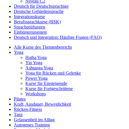
Niveau C2
Deutsch für Deutschsprachige
Deutsche Gebärdensprache
Integrationskurse
Berufssprachkurse (BSK)
Sprachprüfungen
Einbürgerungstest
Deutsch und Integration: Häufige Fragen (FAQ)
Alle Kurse des Themenbereichs
Yoga
Hatha Yoga
Yin Yoga
Ashtanga Yoga
Yoga für Rücken und Gelenke
Power Yoga
Kurse für Einsteigende
Kurse für Fortgeschrittene
Workshops
Pilates
Kraft, Ausdauer, Beweglichkeit
Rücken-Fitness
Tanz
Gelassenheit im Alltag
Autogenes Training