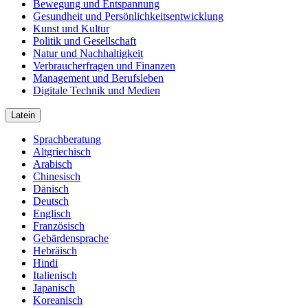
Bewegung und Entspannung
Gesundheit und Persönlichkeitsentwicklung
Kunst und Kultur
Politik und Gesellschaft
Natur und Nachhaltigkeit
Verbraucherfragen und Finanzen
Management und Berufsleben
Digitale Technik und Medien
Latein
Sprachberatung
Altgriechisch
Arabisch
Chinesisch
Dänisch
Deutsch
Englisch
Französisch
Gebärdensprache
Hebräisch
Hindi
Italienisch
Japanisch
Koreanisch