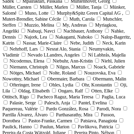
Sadek
Mpairaktari, Paskalia
Mühlenhöver, Georg
Müller, Carsten
Müller, Marlen
Müller, Tanja
Münker,
Salomé
Muno, Lotte
Murphy&Spitz Green Capital AG ,
Mutert-Brendler, Sabine Cécile
Muth, Carola
Mutschler,
Steffen
Muzzio, Melina
My, Andreas
Myriagkou,
Angeliki
Nabuqi, Navci
Nachbauer, Anthony
Nahke,
Dennis
Najork, Lea
Nakagami, Nahoko
Nalop-Bageritz,
Katrin
Nassar, Marie-Claire
Nebe, Judith
Neck, Karin
Nehrhoff, Lars
Nesrat Alo, Stania
Neumyvakin,
Vladimir
Nevado LLandres, Angeles
Ní Labhrás, Majella
Nicodemus, Elena
Niebuhr, Ann-Kristin
Niehl, Julien
Niemann, Christoph
Nilgus, Marcus
Noack, Gabriele
Nötges, Michael
Nolte, Roland
Nouzovska, Eva
Nowottny, Michael
Obermaier, Barbara
Obermann, Malin
Ofteringer, Irene
Ohles, Lydia
Ohr, Konstantin
Oji,
Lila
Oldag, Elisabeth
Ongaro, Ralf
Otten, Elke
Ottitsch, Rigo
Pacheco Raguz, Maria Teresa
Paglia, Luca
Palasie, Serge
Palesch, Anja
Pantel, Evelina
Paquereau, Valérie
Pardo González, Rosa
Parodi, Nora
Parrilla Álvarez, Álvaro
Parthasarathy, Mira
Passon,
Dorothea
Pastor-Franke, Carmen
Patsiava, Panagiota
Paulick, Hanno
Paulun, Marion
Pavlikova, Patricia
Pereira da Costa Wätzold, Juliane
Pereira Pinto, Nélson