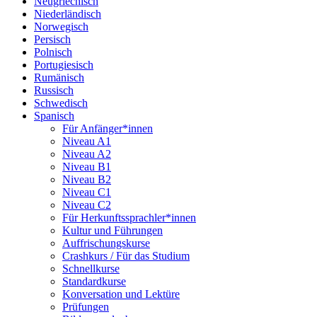
Neugriechisch
Niederländisch
Norwegisch
Persisch
Polnisch
Portugiesisch
Rumänisch
Russisch
Schwedisch
Spanisch
Für Anfänger*innen
Niveau A1
Niveau A2
Niveau B1
Niveau B2
Niveau C1
Niveau C2
Für Herkunftssprachler*innen
Kultur und Führungen
Auffrischungskurse
Crashkurs / Für das Studium
Schnellkurse
Standardkurse
Konversation und Lektüre
Prüfungen