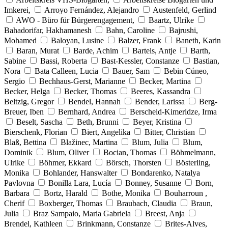
Imkerei,
Arroyo Fernández, Alejandro
Austenfeld, Gerlind
AWO - Büro für Bürgerengagement,
Baartz, Ulrike
Bahadorifar, Hakhamanesh
Bahn, Caroline
Bajrushi,
Mohamed
Baloyan, Lusine
Balzer, Frank
Baneth, Karin
Baran, Murat
Barde, Achim
Bartels, Antje
Barth,
Sabine
Bassi, Roberta
Bast-Kessler, Constanze
Bastian,
Nora
Bata Calleen, Lucia
Bauer, Sam
Bebin Cúneo,
Sergio
Bechhaus-Gerst, Marianne
Becker, Martina
Becker, Helga
Becker, Thomas
Beeres, Kassandra
Beltzig, Gregor
Bendel, Hannah
Bender, Larissa
Berg-
Breuer, Iben
Bernhard, Andrea
Berscheid-Kimeridze, Irma
Beselt, Sascha
Beth, Brunni
Beyer, Kristina
Bierschenk, Florian
Biert, Angelika
Bitter, Christian
Blaß, Bettina
Blažinec, Martina
Blum, Julia
Blum,
Dominik
Blum, Oliver
Bocian, Thomas
Böhmelmann,
Ulrike
Böhmer, Ekkard
Börsch, Thorsten
Bösterling,
Monika
Bohlander, Hanswalter
Bondarenko, Natalya
Pavlovna
Bonilla Lara, Lucía
Bonney, Susanne
Born,
Barbara
Bortz, Harald
Bothe, Monika
Bouharroun ,
Cherif
Boxberger, Thomas
Braubach, Claudia
Braun,
Julia
Braz Sampaio, Maria Gabriela
Breest, Anja
Brendel, Kathleen
Brinkmann, Constanze
Brites-Alves,