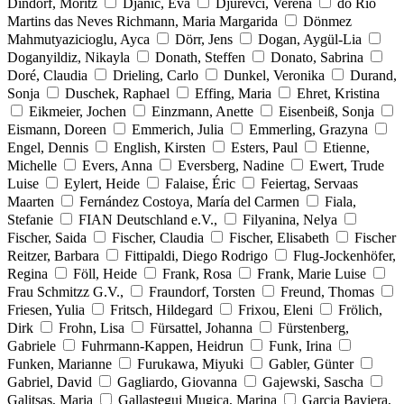
Dindorf, Moritz
Djanic, Eva
Djurevci, Verena
do Rio
Martins das Neves Richmann, Maria Margarida
Dönmez
Mahmutyazicioglu, Ayca
Dörr, Jens
Dogan, Aygül-Lia
Doganyildiz, Nikayla
Donath, Steffen
Donato, Sabrina
Doré, Claudia
Drieling, Carlo
Dunkel, Veronika
Durand,
Sonja
Duschek, Raphael
Effing, Maria
Ehret, Kristina
Eikmeier, Jochen
Einzmann, Anette
Eisenbeiß, Sonja
Eismann, Doreen
Emmerich, Julia
Emmerling, Grazyna
Engel, Dennis
English, Kirsten
Esters, Paul
Etienne,
Michelle
Evers, Anna
Eversberg, Nadine
Ewert, Trude
Luise
Eylert, Heide
Falaise, Éric
Feiertag, Servaas
Maarten
Fernández Costoya, María del Carmen
Fiala,
Stefanie
FIAN Deutschland e.V.,
Filyanina, Nelya
Fischer, Saida
Fischer, Claudia
Fischer, Elisabeth
Fischer
Reitzer, Barbara
Fittipaldi, Diego Rodrigo
Flug-Jockenhöfer,
Regina
Föll, Heide
Frank, Rosa
Frank, Marie Luise
Frau Schmitzz G.V.,
Fraundorf, Torsten
Freund, Thomas
Friesen, Yulia
Fritsch, Hildegard
Frixou, Eleni
Frölich,
Dirk
Frohn, Lisa
Fürsattel, Johanna
Fürstenberg,
Gabriele
Fuhrmann-Kappen, Heidrun
Funk, Irina
Funken, Marianne
Furukawa, Miyuki
Gabler, Günter
Gabriel, David
Gagliardo, Giovanna
Gajewski, Sascha
Galitsas, Maria
Gallastegui Mugica, Marina
Garcia Baviera,