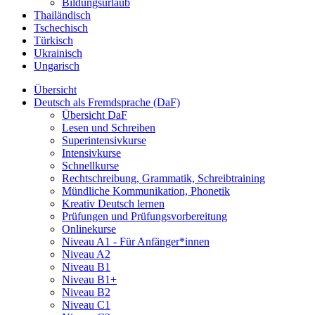
Bildungsurlaub
Thailändisch
Tschechisch
Türkisch
Ukrainisch
Ungarisch
Übersicht
Deutsch als Fremdsprache (DaF)
Übersicht DaF
Lesen und Schreiben
Superintensivkurse
Intensivkurse
Schnellkurse
Rechtschreibung, Grammatik, Schreibtraining
Mündliche Kommunikation, Phonetik
Kreativ Deutsch lernen
Prüfungen und Prüfungsvorbereitung
Onlinekurse
Niveau A1 - Für Anfänger*innen
Niveau A2
Niveau B1
Niveau B1+
Niveau B2
Niveau C1