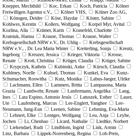
Knepper, Mechthild
Koc, Erkan
Koch, Patricia
Kölner
Freiwilligen Agentur e.V.,
Kölner VHS,
Kölner Zoo AG,
Könsgen, Deidre
Köse, Haydar
Köster, Sabine
Kohlwes, Kerstin
Kollers, Wolfgang
Korpel Myr, Avital
Kozlina, Alla
Krämer, Karin
Kranefeld, Charlotte
Kratsiuk, Hanna
Krause, Thomas
Krause, Walter
Krebsgesellschaft NRW e.V., Dr. Uhlig -
Krebsgesellschaft
NRW e.V., , Dr. Lea Maria Winter
Kreiterling, Sonja
Kreutz,
Ingeborg
Kreuzer, Jessica
Krieger, Viktoria
Krosse,
Renate
Krott, Christina
Krüger, Claudia
Krüger, Sabine
Krypczyk, Kathrin
Kubinski, Anke
Kürsch, Claudia
Kuhlmey, Noelle
Kuhsel, Thomas
Kunkel, Eva
Kunz-
Schumacher, Roswitha
Kutz, Monika
Labus-Jaeger, Ulrike
Lachmann, Ellen
Lammers, Britta
Lampasona, Maria
Grazia
Landwehr, Renate
Lanfermann, Angelika
Lang,
Ines
Lara Espino, Antonio Jesús
Latuszek, Esther
Lauer,
Ute
Laufenberg, Marcus
Lee-Englert, Yanghee
Lee-
Neumann, Jung-Eun
Leenen, Sabine
Lehming, Eva-Maria
Lehnert, Elke
Lentges, Wolfgang
Leu, Anja
Leyhe,
Jochen
Li, Chenhao
Licard, Nathalie
Liedtke, Norbert
Liekendael, Rudi
Lindblom, Ingrid
Link, Armin
Linz, Barbara
Lippek-Norrenberg, Regina
Lob-Preis,