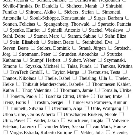
Séville-Fürnkäs, Dr. Daniella
Shaheen, Marah
Shiraishi,
Fumiko
Shiroma, Akiko
Siebers , Stefan
Simonetti,
Antonella
Siouli-Schöppe, Konstantinia
Sirges, Barbara
Sonnen, Felicitas
Spangenberg, Thorwald
Sparacio, Patricia
Spenke, Harriet
Spinelli, Antonio
Stachel, Wiesława
Stahl, Dörte
Stamer, Marc
Stamm, Sabine
Stehr, Eliza
Stein, Elisabeth
Steiner, Beate
Steinhübel, Eva
Steven, Beate
Stolorz, Dominik
Strauß, Jürgen
Stroisch,
Jörg
Strotmann, Peter
Strunden, Anouchka
Strutzke,
Katharina
Stumpf, Herbert
Suhett, Weber
Szymanski,
Simone
Szyszka, Michael
Talas, Funda
Tamkus, Kristina
TavaTech GmbH,
Taylor, Marga
Testmuster, Testa
Thanos, Nikolaos
Theile, Isabel
Theisling, Ulla
Thelen,
Heike
Thibault-Manderscheid, Isabelle
Thommesen-Kähler,
Katha
Thor, Valentina
Thormann, Jamie
Tomalla, Ulrike
Tonetta, Paola
Toschka-Christ, Ulrike
Trainer, Imke
Trenz, Boris
Troshin, Sergei
Tuncel van Pomeren, Binnur
Tuninetti, Silvana
Ufermann, Anja
Uhle, Wolfgang
Ulloa Uribe, Carlos Alberto
Umschaden-Rüsken, Nicole
Utitz, Pavel
Valder, Jakob
Valuckiene, Jurgita
Valverde
Esteban, Lorenzo
van der Meer, Saskia
van Mark, Hauke
Vargas Estrada, Roberto Enrique
Velder, Julia
Vicente,