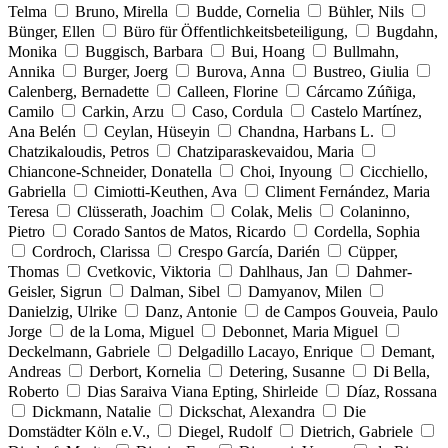
Telma
Bruno, Mirella
Budde, Cornelia
Bühler, Nils
Bünger, Ellen
Büro für Öffentlichkeitsbeteiligung,
Bugdahn,
Monika
Buggisch, Barbara
Bui, Hoang
Bullmahn,
Annika
Burger, Joerg
Burova, Anna
Bustreo, Giulia
Calenberg, Bernadette
Calleen, Florine
Cárcamo Zúñiga,
Camilo
Carkin, Arzu
Caso, Cordula
Castelo Martínez,
Ana Belén
Ceylan, Hüseyin
Chandna, Harbans L.
Chatzikaloudis, Petros
Chatziparaskevaidou, Maria
Chiancone-Schneider, Donatella
Choi, Inyoung
Cicchiello,
Gabriella
Cimiotti-Keuthen, Ava
Climent Fernández, Maria
Teresa
Clüsserath, Joachim
Colak, Melis
Colaninno,
Pietro
Corado Santos de Matos, Ricardo
Cordella, Sophia
Cordroch, Clarissa
Crespo García, Darién
Cüpper,
Thomas
Cvetkovic, Viktoria
Dahlhaus, Jan
Dahmer-
Geisler, Sigrun
Dalman, Sibel
Damyanov, Milen
Danielzig, Ulrike
Danz, Antonie
de Campos Gouveia, Paulo
Jorge
de la Loma, Miguel
Debonnet, Maria Miguel
Deckelmann, Gabriele
Delgadillo Lacayo, Enrique
Demant,
Andreas
Derbort, Kornelia
Detering, Susanne
Di Bella,
Roberto
Dias Saraiva Viana Epting, Shirleide
Díaz, Rossana
Dickmann, Natalie
Dickschat, Alexandra
Die
Domstädter Köln e.V.,
Diegel, Rudolf
Dietrich, Gabriele