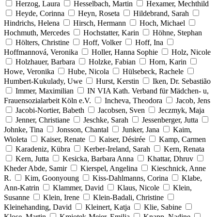
Herzog, Laura
Hesselbach, Martin
Hexamer, Mechthild
Heyde, Corinna
Heyn, Roseta
Hildebrand, Sarah
Hindrichs, Helena
Hirsch, Hermann
Hoch, Michael
Hochmuth, Mercedes
Hochstatter, Karin
Höhne, Stephan
Hölters, Christine
Hoff, Volker
Hoff, Ina
Hoffmannová, Veronika
Holler, Hanna Sophie
Holz, Nicole
Holzhauer, Barbara
Holzke, Fabian
Horn, Karin
Howe, Veronika
Hube, Nicola
Hülsebeck, Rachele
Humbert-Kukulady, Uwe
Hurst, Kerstin
Iken, Dr. Sebastião
Immer, Maximilian
IN VIA Kath. Verband für Mädchen- u,
Frauensozialarbeit Köln e.V.
Incheva, Theodora
Jacob, Jens
Jacobi-Nortier, Babeth
Jacobsen, Sven
Jeczmyk, Maja
Jenner, Christiane
Jeschke, Sarah
Jessenberger, Jutta
Johnke, Tina
Jonsson, Chantal
Junker, Jana
Kaim,
Wioleta
Kaiser, Renate
Kaiser, Désirée
Kamp, Carmen
Karadeniz, Kübra
Kerber-Ireland, Sarah
Kern, Renata
Kern, Jutta
Kesicka, Barbara Anna
Khattar, Dhruv
Kheder Abde, Samir
Kierspel, Angelina
Kieschnick, Anne
R.
Kim, Goonyoung
Kiss-Dahlmanns, Corina
Klabe,
Ann-Katrin
Klammer, David
Klaus, Nicole
Klein,
Susanne
Klein, Irene
Klein-Badali, Christine
Kleinehanding, David
Kleinert, Katja
Klie, Sabine
Klose, Martin
Kmiotek-Meier, Emilia
Knapp, Nadine