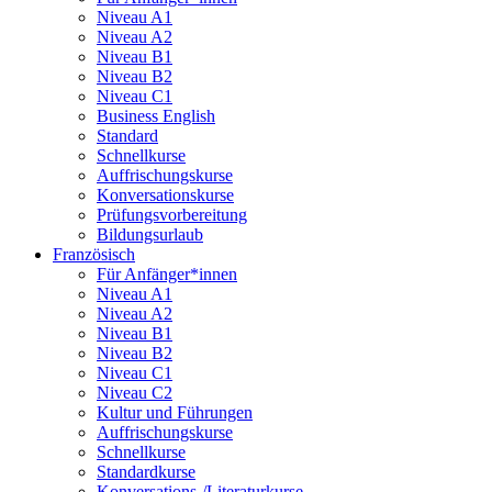
Niveau A1
Niveau A2
Niveau B1
Niveau B2
Niveau C1
Business English
Standard
Schnellkurse
Auffrischungskurse
Konversationskurse
Prüfungsvorbereitung
Bildungsurlaub
Französisch
Für Anfänger*innen
Niveau A1
Niveau A2
Niveau B1
Niveau B2
Niveau C1
Niveau C2
Kultur und Führungen
Auffrischungskurse
Schnellkurse
Standardkurse
Konversations-/Literaturkurse