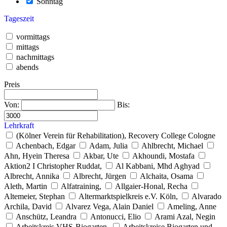
Sonntag
Tageszeit
vormittags
mittags
nachmittags
abends
Preis
Von:
Bis:
Lehrkraft
(Kölner Verein für Rehabilitation), Recovery College Cologne
Achenbach, Edgar
Adam, Julia
Ahlbrecht, Michael
Ahn, Hyein Theresa
Akbar, Ute
Akhoundi, Mostafa
Aktion2 I Christopher Ruddat,
Al Kabbani, Mhd Aghyad
Albrecht, Annika
Albrecht, Jürgen
Alchaita, Osama
Aleth, Martin
Alfatraining,
Allgaier-Honal, Recha
Altemeier, Stephan
Altermarktspielkreis e.V. Köln,
Alvarado
Archila, David
Alvarez Vega, Alain Daniel
Ameling, Anne
Anschütz, Leandra
Antonucci, Elio
Arami Azal, Negin
Arbeitskreis VHS-Biogarten,
Arbeitskreise Biogarten und