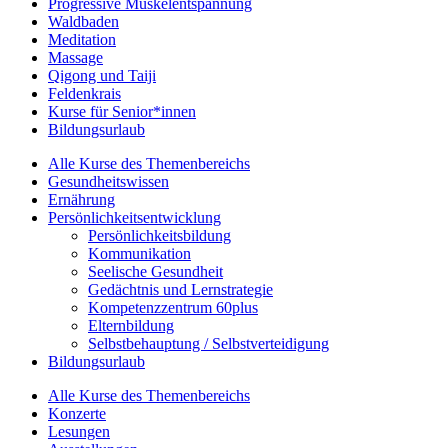
Progressive Muskelentspannung
Waldbaden
Meditation
Massage
Qigong und Taiji
Feldenkrais
Kurse für Senior*innen
Bildungsurlaub
Alle Kurse des Themenbereichs
Gesundheitswissen
Ernährung
Persönlichkeitsentwicklung
Persönlichkeitsbildung
Kommunikation
Seelische Gesundheit
Gedächtnis und Lernstrategie
Kompetenzzentrum 60plus
Elternbildung
Selbstbehauptung / Selbstverteidigung
Bildungsurlaub
Alle Kurse des Themenbereichs
Konzerte
Lesungen