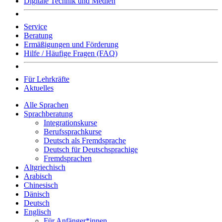
Digitale Technik und Medien
Service
Beratung
Ermäßigungen und Förderung
Hilfe / Häufige Fragen (FAQ)
Für Lehrkräfte
Aktuelles
Alle Sprachen
Sprachberatung
Integrationskurse
Berufssprachkurse
Deutsch als Fremdsprache
Deutsch für Deutschsprachige
Fremdsprachen
Altgriechisch
Arabisch
Chinesisch
Dänisch
Deutsch
Englisch
Für Anfänger*innen