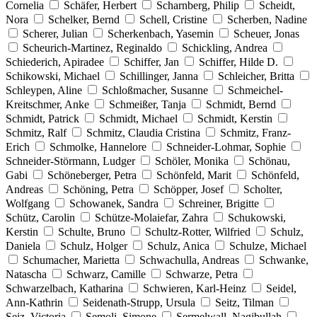
Cornelia
Schäfer, Herbert
Scharnberg, Philip
Scheidt,
Nora
Schelker, Bernd
Schell, Cristine
Scherben, Nadine
Scherer, Julian
Scherkenbach, Yasemin
Scheuer, Jonas
Scheurich-Martinez, Reginaldo
Schickling, Andrea
Schiederich, Apiradee
Schiffer, Jan
Schiffer, Hilde D.
Schikowski, Michael
Schillinger, Janna
Schleicher, Britta
Schleypen, Aline
Schloßmacher, Susanne
Schmeichel-
Kreitschmer, Anke
Schmeißer, Tanja
Schmidt, Bernd
Schmidt, Patrick
Schmidt, Michael
Schmidt, Kerstin
Schmitz, Ralf
Schmitz, Claudia Cristina
Schmitz, Franz-
Erich
Schmolke, Hannelore
Schneider-Lohmar, Sophie
Schneider-Störmann, Ludger
Schöler, Monika
Schönau,
Gabi
Schöneberger, Petra
Schönfeld, Marit
Schönfeld,
Andreas
Schöning, Petra
Schöpper, Josef
Scholter,
Wolfgang
Schowanek, Sandra
Schreiner, Brigitte
Schütz, Carolin
Schütze-Molaiefar, Zahra
Schukowski,
Kerstin
Schulte, Bruno
Schultz-Rotter, Wilfried
Schulz,
Daniela
Schulz, Holger
Schulz, Anica
Schulze, Michael
Schumacher, Marietta
Schwachulla, Andreas
Schwanke,
Natascha
Schwarz, Camille
Schwarze, Petra
Schwarzelbach, Katharina
Schwieren, Karl-Heinz
Seidel,
Ann-Kathrin
Seidenath-Strupp, Ursula
Seitz, Tilman
Seiz, Victoria
Semoli, Simone
Sermelwall, Nagibullah