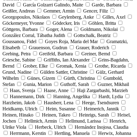
David
García Golzarri Galindo, Maite
Garde, Barbara
Geißler, Andreas
Gemmer, Armin
Gencer, Filiz
Georgopoulos, Nikolaos
Geylenberg, Anke
Gilles, Axel
Göckemeyer, Yvonne
Gödecker, Iris
Göhlen, Britta
Göttgens, Barbara
Goger, Alena
Goldmann, Nikolai
González Corral, Tábatha Judith
Gottschalk, Beatriz
Goussanou, Fidel
Goyes Roja, Maria del Mar
Gramatzki,
Elisabeth
Grauenson, Gudrun
Grauer, Roderich
Grebing, Petra
Greifeld, Barbara
Greiner, Bernd
Griesche, Sabine
Griffiths, Ian Alexander
Grins-Bagdahn,
Bernd
Grober, Elke
Gromak, Xenia
Grothe, Ricarda
Grund, Nadine
Gülden Sattler, Christine
Gülz, Gerhard
Wilhelm
Günes, Gizem
Gürth, Christina
Gumbold,
Stefan
Gunia, Marion
Guthoff, Sarah
Guzner, Mikhail
Haas, Svenja
Haase, Anne
Haji Zargarbashi, Marzieh
Hannemann, Dirk
Hanning, Angelika
Hardt, Lydia
Harzheim, Jakob
Hausherr, Lena
Heege, Tsendsuren
Heidkamp, Ulrich
Heim, Susanne
Heimerich, Jannik
Heinen, Hinako
Heinen, Takeo
Heinrigs, Sarah
Heisel,
Jochen
Hellmich, Armin
Hellmund, Larissa
Henrich,
Ulrike Viola
Herbeck, Ulrich
Hernández Inojosa, Claudia
Herrmann, Kerstin
Hertling, Manuela
Herwix, Johanna