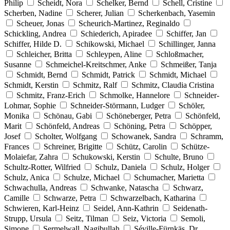
Philip
Scheidt, Nora
Schelker, Bernd
Schell, Cristine
Scherben, Nadine
Scherer, Julian
Scherkenbach, Yasemin
Scheuer, Jonas
Scheurich-Martinez, Reginaldo
Schickling, Andrea
Schiederich, Apiradee
Schiffer, Jan
Schiffer, Hilde D.
Schikowski, Michael
Schillinger, Janna
Schleicher, Britta
Schleypen, Aline
Schloßmacher,
Susanne
Schmeichel-Kreitschmer, Anke
Schmeißer, Tanja
Schmidt, Bernd
Schmidt, Patrick
Schmidt, Michael
Schmidt, Kerstin
Schmitz, Ralf
Schmitz, Claudia Cristina
Schmitz, Franz-Erich
Schmolke, Hannelore
Schneider-
Lohmar, Sophie
Schneider-Störmann, Ludger
Schöler,
Monika
Schönau, Gabi
Schöneberger, Petra
Schönfeld,
Marit
Schönfeld, Andreas
Schöning, Petra
Schöpper,
Josef
Scholter, Wolfgang
Schowanek, Sandra
Schramm,
Frances
Schreiner, Brigitte
Schütz, Carolin
Schütze-
Molaiefar, Zahra
Schukowski, Kerstin
Schulte, Bruno
Schultz-Rotter, Wilfried
Schulz, Daniela
Schulz, Holger
Schulz, Anica
Schulze, Michael
Schumacher, Marietta
Schwachulla, Andreas
Schwanke, Natascha
Schwarz,
Camille
Schwarze, Petra
Schwarzelbach, Katharina
Schwieren, Karl-Heinz
Seidel, Ann-Kathrin
Seidenath-
Strupp, Ursula
Seitz, Tilman
Seiz, Victoria
Semoli,
Simone
Sermelwall, Nagibullah
Séville-Fürnkäs, Dr.