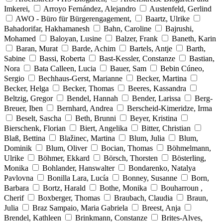
Imkerei,
Arroyo Fernández, Alejandro
Austenfeld, Gerlind
AWO - Büro für Bürgerengagement,
Baartz, Ulrike
Bahadorifar, Hakhamanesh
Bahn, Caroline
Bajrushi,
Mohamed
Baloyan, Lusine
Balzer, Frank
Baneth, Karin
Baran, Murat
Barde, Achim
Bartels, Antje
Barth,
Sabine
Bassi, Roberta
Bast-Kessler, Constanze
Bastian,
Nora
Bata Calleen, Lucia
Bauer, Sam
Bebin Cúneo,
Sergio
Bechhaus-Gerst, Marianne
Becker, Martina
Becker, Helga
Becker, Thomas
Beeres, Kassandra
Beltzig, Gregor
Bendel, Hannah
Bender, Larissa
Berg-
Breuer, Iben
Bernhard, Andrea
Berscheid-Kimeridze, Irma
Beselt, Sascha
Beth, Brunni
Beyer, Kristina
Bierschenk, Florian
Biert, Angelika
Bitter, Christian
Blaß, Bettina
Blažinec, Martina
Blum, Julia
Blum,
Dominik
Blum, Oliver
Bocian, Thomas
Böhmelmann,
Ulrike
Böhmer, Ekkard
Börsch, Thorsten
Bösterling,
Monika
Bohlander, Hanswalter
Bondarenko, Natalya
Pavlovna
Bonilla Lara, Lucía
Bonney, Susanne
Born,
Barbara
Bortz, Harald
Bothe, Monika
Bouharroun ,
Cherif
Boxberger, Thomas
Braubach, Claudia
Braun,
Julia
Braz Sampaio, Maria Gabriela
Breest, Anja
Brendel, Kathleen
Brinkmann, Constanze
Brites-Alves,