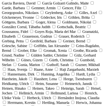
Garcia Baviera, David
García Golzarri Galindo, Maite
Garde, Barbara
Gemmer, Armin
Gencer, Filiz
Georgopoulos, Nikolaos
Geylenberg, Anke
Gilles, Axel
Göckemeyer, Yvonne
Gödecker, Iris
Göhlen, Britta
Göttgens, Barbara
Goger, Alena
Goldmann, Nikolai
González Corral, Tábatha Judith
Gottschalk, Beatriz
Goussanou, Fidel
Goyes Roja, Maria del Mar
Gramatzki,
Elisabeth
Grauenson, Gudrun
Grauer, Roderich
Grebing, Petra
Greifeld, Barbara
Greiner, Bernd
Griesche, Sabine
Griffiths, Ian Alexander
Grins-Bagdahn,
Bernd
Grober, Elke
Gromak, Xenia
Grothe, Ricarda
Grund, Nadine
Gülden Sattler, Christine
Gülz, Gerhard
Wilhelm
Günes, Gizem
Gürth, Christina
Gumbold,
Stefan
Gunia, Marion
Guthoff, Sarah
Guzner, Mikhail
Haas, Svenja
Haase, Anne
Haji Zargarbashi, Marzieh
Hannemann, Dirk
Hanning, Angelika
Hardt, Lydia
Harzheim, Jakob
Hausherr, Lena
Heege, Tsendsuren
Heidkamp, Ulrich
Heim, Susanne
Heimerich, Jannik
Heinen, Hinako
Heinen, Takeo
Heinrigs, Sarah
Heisel,
Jochen
Hellmich, Armin
Hellmund, Larissa
Henrich,
Ulrike Viola
Herbeck, Ulrich
Hernández Inojosa, Claudia
Herrmann, Kerstin
Hertling, Manuela
Herwix, Johanna