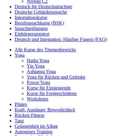
Niveau C2
Deutsch für Deutschsprachige
Deutsche Gebärdensprache
Integrationskurse
Berufssprachkurse (BSK)
Sprachprüfungen
Einbürgerungstest
Deutsch und Integration: Häufige Fragen (FAQ)
Alle Kurse des Themenbereichs
Yoga
Hatha Yoga
Yin Yoga
Ashtanga Yoga
Yoga für Rücken und Gelenke
Power Yoga
Kurse für Einsteigende
Kurse für Fortgeschrittene
Workshops
Pilates
Kraft, Ausdauer, Beweglichkeit
Rücken-Fitness
Tanz
Gelassenheit im Alltag
Autogenes Training