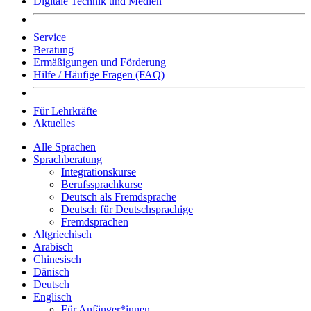
Digitale Technik und Medien
Service
Beratung
Ermäßigungen und Förderung
Hilfe / Häufige Fragen (FAQ)
Für Lehrkräfte
Aktuelles
Alle Sprachen
Sprachberatung
Integrationskurse
Berufssprachkurse
Deutsch als Fremdsprache
Deutsch für Deutschsprachige
Fremdsprachen
Altgriechisch
Arabisch
Chinesisch
Dänisch
Deutsch
Englisch
Für Anfänger*innen