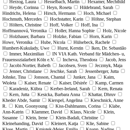
Herzog, Laura
Hesselbach, Martin
Hexamer, Mechthild
Heyde, Corinna
Heyn, Roseta
Hildebrand, Sarah
Hindrichs, Helena
Hirsch, Hermann
Hoch, Michael
Hochmuth, Mercedes
Hochstatter, Karin
Höhne, Stephan
Hölters, Christine
Hoff, Volker
Hoff, Ina
Hoffmannová, Veronika
Holler, Hanna Sophie
Holz, Nicole
Holzhauer, Barbara
Holzke, Fabian
Horn, Karin
Howe, Veronika
Hube, Nicola
Hülsebeck, Rachele
Humbert-Kukulady, Uwe
Hurst, Kerstin
Iken, Dr. Sebastião
Immer, Maximilian
IN VIA Kath. Verband für Mädchen- u,
Frauensozialarbeit Köln e.V.
Incheva, Theodora
Jacob, Jens
Jacobi-Nortier, Babeth
Jacobsen, Sven
Jeczmyk, Maja
Jenner, Christiane
Jeschke, Sarah
Jessenberger, Jutta
Johnke, Tina
Jonsson, Chantal
Junker, Jana
Kaim,
Wioleta
Kaiser, Renate
Kaiser, Désirée
Kamp, Carmen
Karadeniz, Kübra
Kerber-Ireland, Sarah
Kern, Renata
Kern, Jutta
Kesicka, Barbara Anna
Khattar, Dhruv
Kheder Abde, Samir
Kierspel, Angelina
Kieschnick, Anne
R.
Kim, Goonyoung
Kiss-Dahlmanns, Corina
Klabe,
Ann-Katrin
Klammer, David
Klaus, Nicole
Klein,
Susanne
Klein, Irene
Klein-Badali, Christine
Kleinehanding, David
Kleinert, Katja
Klie, Sabine
Klose, Martin
Kmiotek-Meier, Emilia
Knapp, Nadine