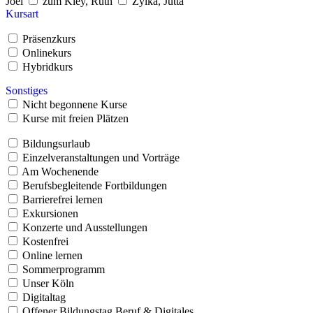
Joël
zum Kley, Ruth
Zylka, Jutta
Kursart
Präsenzkurs
Onlinekurs
Hybridkurs
Sonstiges
Nicht begonnene Kurse
Kurse mit freien Plätzen
Bildungsurlaub
Einzelveranstaltungen und Vorträge
Am Wochenende
Berufsbegleitende Fortbildungen
Barrierefrei lernen
Exkursionen
Konzerte und Ausstellungen
Kostenfrei
Online lernen
Sommerprogramm
Unser Köln
Digitaltag
Offener Bildungstag Beruf & Digitales