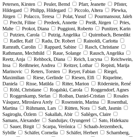
Petersen, Kirsten
Peuler, Bernd
Pfarr, Jeanette
Pfister,
Hildegard
Philipp, Hildegard
Piccolo, Altera
Plewka,
Jürgen
Polacco, Teresa
Polat, Yusuf
Pourmansour, Jaleh
Precht, Filine
Predeek, Annette
Preiß, Jürgen
Pries,
Malte
Prokot, Diana
Puggioni, Roberto
Punitzer, Karin
Putzien, Carola
Putzig, Angelika
Quirmbach, Benedikt
Radler, Ralf
Radu, Dr. Robert
Rainoldi, Carlotta
Ramrath, Carolin
Rappard, Sabine
Rasch, Christiane
Rathmann, Mechthild
Raue, Solange
Rausch, Angelika
Reetz, Anja
Rehbock, Diana
Reich, Lucyna
Reichwein,
Insa
Reißmeier, Andrea
Reitzer, Lothar
Repisti, Marija
Marinovic
Reters, Torsten
Reyer, Fabian
Riegel,
Maximilian
Riese, Gerlinde
Riesen, Elfi
Riquelme,
Daniela
Risse, Matilda
Ritter, Marion
Röderstein, René
Röhl, Christiane
Rogalski, Carola
Roggendorf, Agnes
Roggenkamp, Stefan
Roiban, Daniel-Cristian
Rosales
Vásquez, Miroslava Arely
Rosenstein, Marina
Rosenthal,
Martina
Rühmann, Lars
Rütten, Nora
Saft, Jasmin
Sagiroglu, Özlem
Sakallah, Abir
Salièges, Claire
Samans, Alexander
Sanduijav, Oyungerel
Sato, Hidekazu
Sauer, Birgit
Scarpa, Verónica
Schaab-Jerzembeck,
Sybille
Schäfer, Cornelia
Schäfer, Herbert
Scharnberg,