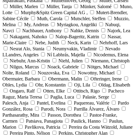
Mpairaktari, Paskalia
Mühlenhöver, Georg
Müller, Carsten
Müller, Marlen
Müller, Tanja
Münker, Salomé
Muno,
Lotte
Murphy&Spitz Green Capital AG ,
Mutert-Brendler,
Sabine Cécile
Muth, Carola
Mutschler, Steffen
Muzzio,
Melina
My, Andreas
Myriagkou, Angeliki
Nabuqi,
Navci
Nachbauer, Anthony
Nahke, Dennis
Najork, Lea
Nakagami, Nahoko
Nalop-Bageritz, Katrin
Nassar,
Marie-Claire
Nebe, Judith
Neck, Karin
Nehrhoff, Lars
Nesrat Alo, Stania
Neumyvakin, Vladimir
Nevado
LLandres, Angeles
Ní Labhrás, Majella
Nicodemus, Elena
Niebuhr, Ann-Kristin
Niehl, Julien
Niemann, Christoph
Nilgus, Marcus
Noack, Gabriele
Nötges, Michael
Nolte, Roland
Nouzovska, Eva
Nowottny, Michael
Obermaier, Barbara
Obermann, Malin
Ofteringer, Irene
Ohles, Lydia
Ohr, Konstantin
Oji, Lila
Oldag, Elisabeth
Ongaro, Ralf
Otten, Elke
Ottitsch, Rigo
Pacheco
Raguz, Maria Teresa
Paglia, Luca
Palasie, Serge
Palesch, Anja
Pantel, Evelina
Paquereau, Valérie
Pardo
González, Rosa
Parodi, Nora
Parrilla Álvarez, Álvaro
Parthasarathy, Mira
Passon, Dorothea
Pastor-Franke,
Carmen
Patsiava, Panagiota
Paulick, Hanno
Paulun,
Marion
Pavlikova, Patricia
Pereira da Costa Wätzold, Juliane
Pereira Pinto, Nélson
Perkins, Christopher Alan