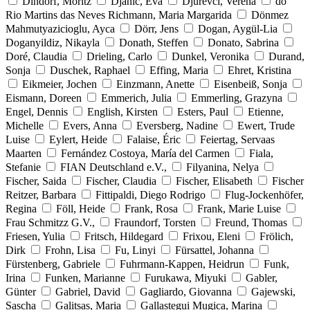
Dindorf, Moritz
Djanic, Eva
Djurevci, Verena
do
Rio Martins das Neves Richmann, Maria Margarida
Dönmez
Mahmutyazicioglu, Ayca
Dörr, Jens
Dogan, Aygül-Lia
Doganyildiz, Nikayla
Donath, Steffen
Donato, Sabrina
Doré, Claudia
Drieling, Carlo
Dunkel, Veronika
Durand,
Sonja
Duschek, Raphael
Effing, Maria
Ehret, Kristina
Eikmeier, Jochen
Einzmann, Anette
Eisenbeiß, Sonja
Eismann, Doreen
Emmerich, Julia
Emmerling, Grazyna
Engel, Dennis
English, Kirsten
Esters, Paul
Etienne,
Michelle
Evers, Anna
Eversberg, Nadine
Ewert, Trude
Luise
Eylert, Heide
Falaise, Éric
Feiertag, Servaas
Maarten
Fernández Costoya, María del Carmen
Fiala,
Stefanie
FIAN Deutschland e.V.,
Filyanina, Nelya
Fischer, Saida
Fischer, Claudia
Fischer, Elisabeth
Fischer
Reitzer, Barbara
Fittipaldi, Diego Rodrigo
Flug-Jockenhöfer,
Regina
Föll, Heide
Frank, Rosa
Frank, Marie Luise
Frau Schmitzz G.V.,
Fraundorf, Torsten
Freund, Thomas
Friesen, Yulia
Fritsch, Hildegard
Frixou, Eleni
Frölich,
Dirk
Frohn, Lisa
Fu, Linyi
Fürsattel, Johanna
Fürstenberg, Gabriele
Fuhrmann-Kappen, Heidrun
Funk,
Irina
Funken, Marianne
Furukawa, Miyuki
Gabler,
Günter
Gabriel, David
Gagliardo, Giovanna
Gajewski,
Sascha
Galitsas, Maria
Gallastegui Mugica, Marina