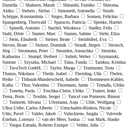
Daniella
Shaheen, Marah
Shiraishi, Fumiko
Shiroma,
Akiko
Siebers , Stefan
Simonetti, Antonella
Siouli-
Schöppe, Konstantinia
Sirges, Barbara
Sonnen, Felicitas
Spangenberg, Thorwald
Sparacio, Patricia
Spenke, Harriet
Spinelli, Antonio
Stachel, Wiesława
Stadler, Felix
Stahl, Dörte
Stamer, Marc
Stamm, Sabine
Stehr, Eliza
Stein, Elisabeth
Steiner, Beate
Steinhübel, Eva
Steven, Beate
Stolorz, Dominik
Strauß, Jürgen
Stroisch,
Jörg
Strotmann, Peter
Strunden, Anouchka
Strutzke,
Katharina
Stumpf, Herbert
Suhett, Weber
Szymanski,
Simone
Szyszka, Michael
Talas, Funda
Tamkus, Kristina
TavaTech GmbH,
Taylor, Marga
Testmuster, Testa
Thanos, Nikolaos
Theile, Isabel
Theisling, Ulla
Thelen,
Heike
Thibault-Manderscheid, Isabelle
Thommesen-Kähler,
Katha
Thor, Valentina
Thormann, Jamie
Tomalla, Ulrike
Tonetta, Paola
Toschka-Christ, Ulrike
Trainer, Imke
Trenz, Boris
Troshin, Sergei
Tuncel van Pomeren, Binnur
Tuninetti, Silvana
Ufermann, Anja
Uhle, Wolfgang
Ulloa Uribe, Carlos Alberto
Umschaden-Rüsken, Nicole
Utitz, Pavel
Valder, Jakob
Valuckiene, Jurgita
Valverde
Esteban, Lorenzo
van der Meer, Saskia
van Mark, Hauke
Vargas Estrada, Roberto Enrique
Velder, Julia