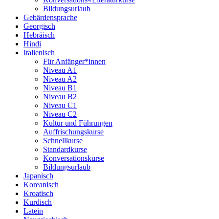
Bildungsurlaub
Gebärdensprache
Georgisch
Hebräisch
Hindi
Italienisch
Für Anfänger*innen
Niveau A1
Niveau A2
Niveau B1
Niveau B2
Niveau C1
Niveau C2
Kultur und Führungen
Auffrischungskurse
Schnellkurse
Standardkurse
Konversationskurse
Bildungsurlaub
Japanisch
Koreanisch
Kroatisch
Kurdisch
Latein