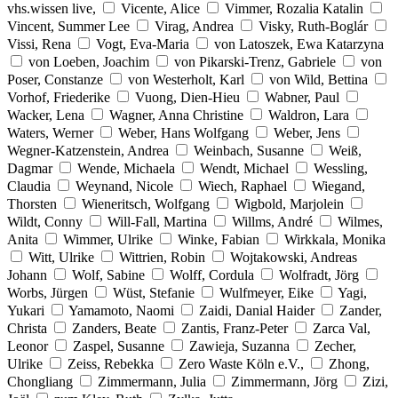
vhs.wissen live,
Vicente, Alice
Vimmer, Rozalia Katalin
Vincent, Summer Lee
Virag, Andrea
Visky, Ruth-Boglár
Vissi, Rena
Vogt, Eva-Maria
von Latoszek, Ewa Katarzyna
von Loeben, Joachim
von Pikarski-Trenz, Gabriele
von
Poser, Constanze
von Westerholt, Karl
von Wild, Bettina
Vorhof, Friederike
Vuong, Dien-Hieu
Wabner, Paul
Wacker, Lena
Wagner, Anna Christine
Waldron, Lara
Waters, Werner
Weber, Hans Wolfgang
Weber, Jens
Wegner-Katzenstein, Andrea
Weinbach, Susanne
Weiß,
Dagmar
Wende, Michaela
Wendt, Michael
Wessling,
Claudia
Weynand, Nicole
Wiech, Raphael
Wiegand,
Thorsten
Wieneritsch, Wolfgang
Wigbold, Marjolein
Wildt, Conny
Will-Fall, Martina
Willms, André
Wilmes,
Anita
Wimmer, Ulrike
Winke, Fabian
Wirkkala, Monika
Witt, Ulrike
Wittrien, Robin
Wojtakowski, Andreas
Johann
Wolf, Sabine
Wolff, Cordula
Wolfradt, Jörg
Worbs, Jürgen
Wüst, Stefanie
Wulfmeyer, Eike
Yagi,
Yukari
Yamamoto, Naomi
Zaidi, Danial Haider
Zander,
Christa
Zanders, Beate
Zantis, Franz-Peter
Zarca Val,
Leonor
Zaspel, Susanne
Zawieja, Suzanna
Zecher,
Ulrike
Zeiss, Rebekka
Zero Waste Köln e.V.,
Zhong,
Chongliang
Zimmermann, Julia
Zimmermann, Jörg
Zizi,