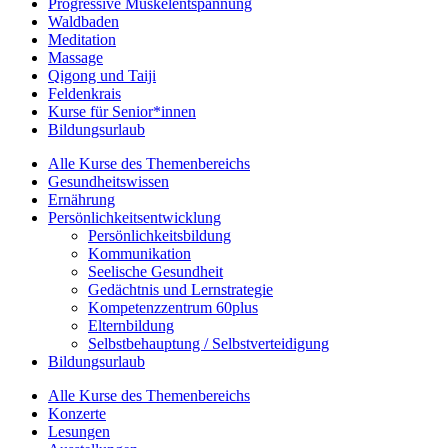
Progressive Muskelentspannung
Waldbaden
Meditation
Massage
Qigong und Taiji
Feldenkrais
Kurse für Senior*innen
Bildungsurlaub
Alle Kurse des Themenbereichs
Gesundheitswissen
Ernährung
Persönlichkeitsentwicklung
Persönlichkeitsbildung
Kommunikation
Seelische Gesundheit
Gedächtnis und Lernstrategie
Kompetenzzentrum 60plus
Elternbildung
Selbstbehauptung / Selbstverteidigung
Bildungsurlaub
Alle Kurse des Themenbereichs
Konzerte
Lesungen