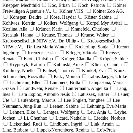
Knepper, Mechthild
Koc, Erkan
Koch, Patricia
Kölner
Freiwilligen Agentur e.V.,
Kölner VHS,
Kölner Zoo AG,
Könsgen, Deidre
Köse, Haydar
Köster, Sabine
Kohlwes, Kerstin
Kollers, Wolfgang
Korpel Myr, Avital
Kozlina, Alla
Krämer, Karin
Kranefeld, Charlotte
Kratsiuk, Hanna
Krause, Thomas
Krause, Walter
Krebsgesellschaft NRW e.V., Dr. Uhlig -
Krebsgesellschaft
NRW e.V., , Dr. Lea Maria Winter
Kreiterling, Sonja
Kreutz,
Ingeborg
Kreuzer, Jessica
Krieger, Viktoria
Krosse,
Renate
Krott, Christina
Krüger, Claudia
Krüger, Sabine
Krypczyk, Kathrin
Kubinski, Anke
Kürsch, Claudia
Kuhlmey, Noelle
Kuhsel, Thomas
Kunkel, Eva
Kunz-
Schumacher, Roswitha
Kutz, Monika
Labus-Jaeger, Ulrike
Lachmann, Ellen
Lammers, Britta
Lampasona, Maria
Grazia
Landwehr, Renate
Lanfermann, Angelika
Lang,
Ines
Lara Espino, Antonio Jesús
Latuszek, Esther
Lauer,
Ute
Laufenberg, Marcus
Lee-Englert, Yanghee
Lee-
Neumann, Jung-Eun
Leenen, Sabine
Lehming, Eva-Maria
Lehnert, Elke
Lentges, Wolfgang
Leu, Anja
Leyhe,
Jochen
Li, Chenhao
Licard, Nathalie
Liedtke, Norbert
Liekendael, Rudi
Lindblom, Ingrid
Link, Armin
Linz, Barbara
Lippek-Norrenberg, Regina
Lob-Preis,