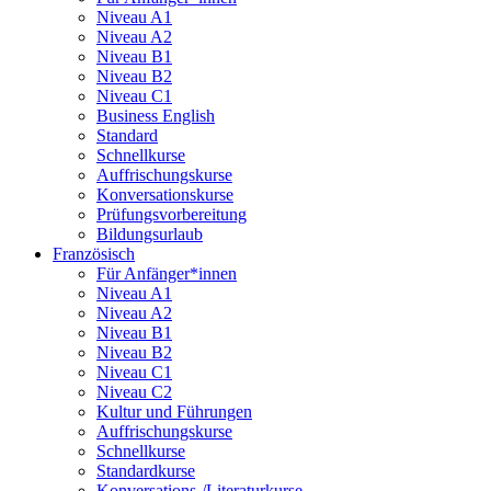
Niveau A1
Niveau A2
Niveau B1
Niveau B2
Niveau C1
Business English
Standard
Schnellkurse
Auffrischungskurse
Konversationskurse
Prüfungsvorbereitung
Bildungsurlaub
Französisch
Für Anfänger*innen
Niveau A1
Niveau A2
Niveau B1
Niveau B2
Niveau C1
Niveau C2
Kultur und Führungen
Auffrischungskurse
Schnellkurse
Standardkurse
Konversations-/Literaturkurse