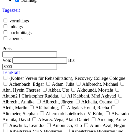
Sonntag
Tageszeit
vormittags
mittags
nachmittags
abends
Preis
Von:
Bis:
Lehrkraft
(Kölner Verein für Rehabilitation), Recovery College Cologne
Achenbach, Edgar
Adam, Julia
Ahlbrecht, Michael
Ahn, Hyein Theresa
Akbar, Ute
Akhoundi, Mostafa
Aktion2 I Christopher Ruddat,
Al Kabbani, Mhd Aghyad
Albrecht, Annika
Albrecht, Jürgen
Alchaita, Osama
Aleth, Martin
Alfatraining,
Allgaier-Honal, Recha
Altemeier, Stephan
Altermarktspielkreis e.V. Köln,
Alvarado
Archila, David
Alvarez Vega, Alain Daniel
Ameling, Anne
Anschütz, Leandra
Antonucci, Elio
Arami Azal, Negin
Arbeitskreis VHS-Biogarten,
Arbeitskreise Biogarten und