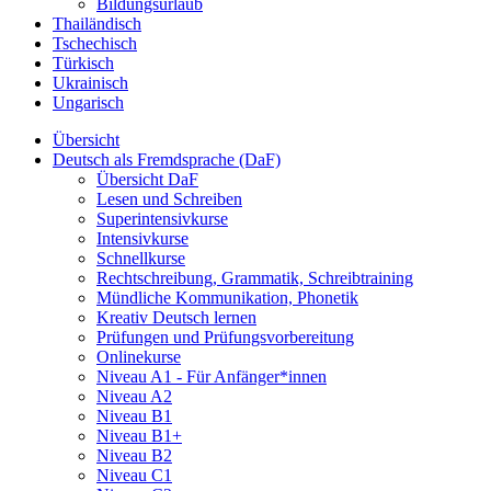
Bildungsurlaub
Thailändisch
Tschechisch
Türkisch
Ukrainisch
Ungarisch
Übersicht
Deutsch als Fremdsprache (DaF)
Übersicht DaF
Lesen und Schreiben
Superintensivkurse
Intensivkurse
Schnellkurse
Rechtschreibung, Grammatik, Schreibtraining
Mündliche Kommunikation, Phonetik
Kreativ Deutsch lernen
Prüfungen und Prüfungsvorbereitung
Onlinekurse
Niveau A1 - Für Anfänger*innen
Niveau A2
Niveau B1
Niveau B1+
Niveau B2
Niveau C1