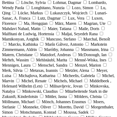
Bettina
Lösche, Sylvia
Lohmar, Dagmar
Lombardo,
Wendy Paola
Longhitano, Nunzia
Lozo, Simon
Lu,
Qing
Lücke, Markus
Lukaszczyk, Wojciech
Lunari-
Sanac, A. Franca
Lutz, Dagmar
Lux, Vera
Luxen,
Florence
Ma, Hengqian
März, Maren
Magrian, Ute
Mahdavi Nahad, Matin
Maier, Tatiana
Maile, Doris
Malfitani de Ludwig, Hortensia
Maljai, Seyedeh Rana
Mamikonyan, Astghik
Mancuso, Stefano
Marchal, Benoît
Marcks, Kathinka
Marín Gálvez, Antonio
Markstein
Zimmermann, Aldrin
Maróthy, Johanna
Massmann, Irina
Matern, Christiane
Matzdorf, Andreas
McDonough, Ian
Mefteh, Wassim
Mehlstäubl, Marita
Menné-Wiska, Ines
Mennigen, Laura
Menschel, Sandra
Menzel, Marion
Merk, Silvia
Metaxas, Ioannis
Metzler, Alena
Meyer,
Luisa
Michajlova, Katharina
Micheelis, Gabriela
Michel,
Marvin
Michel, Renate
Michels, Michael
Middelbeek ,
Helenard Wilhelm (Len)
Milisavljevic, Jovan
Minkovska,
Natalya
Minkowski, Claudius
Mitarbeitende Stark in die
Zukunft, Kinderlotsin
Mittler, Jasna
Mölders, Christa
Möllmann, Michael
Mönch, Johannes Erasmus
Moers,
Stefanie
Monneke, Oliver
Moretto, David
Morgenthaler,
Simon
Motschmann, Konrad
Moussa, Sadek