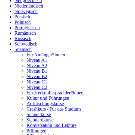
Neugriechisch
Niederländisch
Norwegisch
Persisch
Polnisch
Portugiesisch
Rumänisch
Russisch
Schwedisch
Spanisch
Für Anfänger*innen
Niveau A1
Niveau A2
Niveau B1
Niveau B2
Niveau C1
Niveau C2
Für Herkunftssprachler*innen
Kultur und Führungen
Auffrischungskurse
Crashkurs / Für das Studium
Schnellkurse
Standardkurse
Konversation und Lektüre
Prüfungen