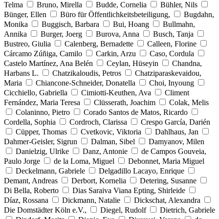
Telma
Bruno, Mirella
Budde, Cornelia
Bühler, Nils
Bünger, Ellen
Büro für Öffentlichkeitsbeteiligung,
Bugdahn,
Monika
Buggisch, Barbara
Bui, Hoang
Bullmahn,
Annika
Burger, Joerg
Burova, Anna
Busch, Tanja
Bustreo, Giulia
Calenberg, Bernadette
Calleen, Florine
Cárcamo Zúñiga, Camilo
Carkin, Arzu
Caso, Cordula
Castelo Martínez, Ana Belén
Ceylan, Hüseyin
Chandna,
Harbans L.
Chatzikaloudis, Petros
Chatziparaskevaidou,
Maria
Chiancone-Schneider, Donatella
Choi, Inyoung
Cicchiello, Gabriella
Cimiotti-Keuthen, Ava
Climent
Fernández, Maria Teresa
Clüsserath, Joachim
Colak, Melis
Colaninno, Pietro
Corado Santos de Matos, Ricardo
Cordella, Sophia
Cordroch, Clarissa
Crespo García, Darién
Cüpper, Thomas
Cvetkovic, Viktoria
Dahlhaus, Jan
Dahmer-Geisler, Sigrun
Dalman, Sibel
Damyanov, Milen
Danielzig, Ulrike
Danz, Antonie
de Campos Gouveia,
Paulo Jorge
de la Loma, Miguel
Debonnet, Maria Miguel
Deckelmann, Gabriele
Delgadillo Lacayo, Enrique
Demant, Andreas
Derbort, Kornelia
Detering, Susanne
Di Bella, Roberto
Dias Saraiva Viana Epting, Shirleide
Díaz, Rossana
Dickmann, Natalie
Dickschat, Alexandra
Die Domstädter Köln e.V.,
Diegel, Rudolf
Dietrich, Gabriele