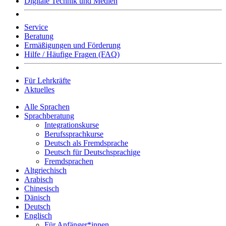
Digitale Technik und Medien
Service
Beratung
Ermäßigungen und Förderung
Hilfe / Häufige Fragen (FAQ)
Für Lehrkräfte
Aktuelles
Alle Sprachen
Sprachberatung
Integrationskurse
Berufssprachkurse
Deutsch als Fremdsprache
Deutsch für Deutschsprachige
Fremdsprachen
Altgriechisch
Arabisch
Chinesisch
Dänisch
Deutsch
Englisch
Für Anfänger*innen