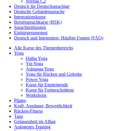
Niveau C2
Deutsch für Deutschsprachige
Deutsche Gebärdensprache
Integrationskurse
Berufssprachkurse (BSK)
Sprachprüfungen
Einbürgerungstest
Deutsch und Integration: Häufige Fragen (FAQ)
Alle Kurse des Themenbereichs
Yoga
Hatha Yoga
Yin Yoga
Ashtanga Yoga
Yoga für Rücken und Gelenke
Power Yoga
Kurse für Einsteigende
Kurse für Fortgeschrittene
Workshops
Pilates
Kraft, Ausdauer, Beweglichkeit
Rücken-Fitness
Tanz
Gelassenheit im Alltag
Autogenes Training