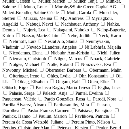
Müller, Carsten
Müller, Marlen
Müller, Tanja
Münker,
Salomé
Muno, Lotte
Murphy&Spitz Green Capital AG ,
Mutert-Brendler, Sabine Cécile
Muth, Carola
Mutschler,
Steffen
Muzzio, Melina
My, Andreas
Myriagkou,
Angeliki
Nabuqi, Navci
Nachbauer, Anthony
Nahke,
Dennis
Najork, Lea
Nakagami, Nahoko
Nalop-Bageritz,
Katrin
Nassar, Marie-Claire
Nebe, Judith
Neck, Karin
Nehrhoff, Lars
Nesrat Alo, Stania
Neumyvakin,
Vladimir
Nevado LLandres, Angeles
Ní Labhrás, Majella
Nicodemus, Elena
Niebuhr, Ann-Kristin
Niehl, Julien
Niemann, Christoph
Nilgus, Marcus
Noack, Gabriele
Nötges, Michael
Nolte, Roland
Nouzovska, Eva
Nowottny, Michael
Obermaier, Barbara
Obermann, Malin
Ofteringer, Irene
Ohles, Lydia
Ohr, Konstantin
Oji,
Lila
Oldag, Elisabeth
Ongaro, Ralf
Otten, Elke
Ottitsch, Rigo
Pacheco Raguz, Maria Teresa
Paglia, Luca
Palasie, Serge
Palesch, Anja
Pantel, Evelina
Paquereau, Valérie
Pardo González, Rosa
Parodi, Nora
Parrilla Álvarez, Álvaro
Parthasarathy, Mira
Passon,
Dorothea
Pastor-Franke, Carmen
Patsiava, Panagiota
Paulick, Hanno
Paulun, Marion
Pavlikova, Patricia
Pereira da Costa Wätzold, Juliane
Pereira Pinto, Nélson
Perkins, Christopher Alan
Petersen, Kirsten
Peuler, Bernd