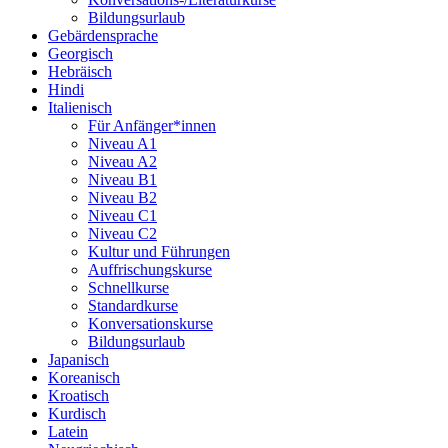
Bildungsurlaub
Gebärdensprache
Georgisch
Hebräisch
Hindi
Italienisch
Für Anfänger*innen
Niveau A1
Niveau A2
Niveau B1
Niveau B2
Niveau C1
Niveau C2
Kultur und Führungen
Auffrischungskurse
Schnellkurse
Standardkurse
Konversationskurse
Bildungsurlaub
Japanisch
Koreanisch
Kroatisch
Kurdisch
Latein