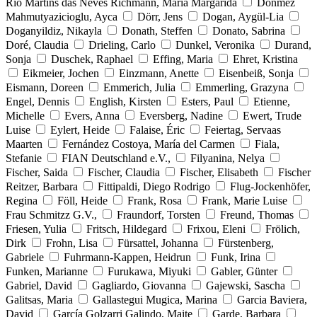
Rio Martins das Neves Richmann, Maria Margarida
Dönmez
Mahmutyazicioglu, Ayca
Dörr, Jens
Dogan, Aygül-Lia
Doganyildiz, Nikayla
Donath, Steffen
Donato, Sabrina
Doré, Claudia
Drieling, Carlo
Dunkel, Veronika
Durand,
Sonja
Duschek, Raphael
Effing, Maria
Ehret, Kristina
Eikmeier, Jochen
Einzmann, Anette
Eisenbeiß, Sonja
Eismann, Doreen
Emmerich, Julia
Emmerling, Grazyna
Engel, Dennis
English, Kirsten
Esters, Paul
Etienne,
Michelle
Evers, Anna
Eversberg, Nadine
Ewert, Trude
Luise
Eylert, Heide
Falaise, Éric
Feiertag, Servaas
Maarten
Fernández Costoya, María del Carmen
Fiala,
Stefanie
FIAN Deutschland e.V.,
Filyanina, Nelya
Fischer, Saida
Fischer, Claudia
Fischer, Elisabeth
Fischer
Reitzer, Barbara
Fittipaldi, Diego Rodrigo
Flug-Jockenhöfer,
Regina
Föll, Heide
Frank, Rosa
Frank, Marie Luise
Frau Schmitzz G.V.,
Fraundorf, Torsten
Freund, Thomas
Friesen, Yulia
Fritsch, Hildegard
Frixou, Eleni
Frölich,
Dirk
Frohn, Lisa
Fürsattel, Johanna
Fürstenberg,
Gabriele
Fuhrmann-Kappen, Heidrun
Funk, Irina
Funken, Marianne
Furukawa, Miyuki
Gabler, Günter
Gabriel, David
Gagliardo, Giovanna
Gajewski, Sascha
Galitsas, Maria
Gallastegui Mugica, Marina
Garcia Baviera,
David
García Golzarri Galindo, Maite
Garde, Barbara