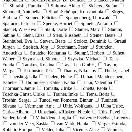
Shiraishi, Fumiko
Shiroma, Akiko
Siebers , Stefan
Simonetti, Antonella
Siouli-Schöppe, Konstantinia
Sirges,
Barbara
Sonnen, Felicitas
Spangenberg, Thorwald
Sparacio, Patricia
Spenke, Harriet
Spinelli, Antonio
Stachel, Wiesława
Stahl, Dörte
Stamer, Marc
Stamm,
Sabine
Stehr, Eliza
Stein, Elisabeth
Steiner, Beate
Steinhübel, Eva
Steven, Beate
Stolorz, Dominik
Strauß,
Jürgen
Stroisch, Jörg
Strotmann, Peter
Strunden,
Anouchka
Strutzke, Katharina
Stumpf, Herbert
Suhett,
Weber
Szymanski, Simone
Szyszka, Michael
Talas,
Funda
Tamkus, Kristina
TavaTech GmbH,
Taylor,
Marga
Testmuster, Testa
Thanos, Nikolaos
Theile, Isabel
Theisling, Ulla
Thelen, Heike
Thibault-Manderscheid,
Isabelle
Thommesen-Kähler, Katha
Thor, Valentina
Thormann, Jamie
Tomalla, Ulrike
Tonetta, Paola
Toschka-Christ, Ulrike
Trainer, Imke
Trenz, Boris
Troshin, Sergei
Tuncel van Pomeren, Binnur
Tuninetti,
Silvana
Ufermann, Anja
Uhle, Wolfgang
Ulloa Uribe,
Carlos Alberto
Umschaden-Rüsken, Nicole
Utitz, Pavel
Valder, Jakob
Valuckiene, Jurgita
Valverde Esteban, Lorenzo
van der Meer, Saskia
van Mark, Hauke
Vargas Estrada,
Roberto Enrique
Velder, Julia
Vicente, Alice
Vimmer,