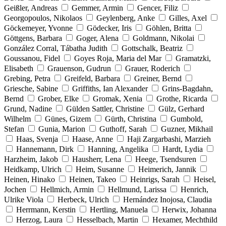
Geißler, Andreas
Gemmer, Armin
Gencer, Filiz
Georgopoulos, Nikolaos
Geylenberg, Anke
Gilles, Axel
Göckemeyer, Yvonne
Gödecker, Iris
Göhlen, Britta
Göttgens, Barbara
Goger, Alena
Goldmann, Nikolai
González Corral, Tábatha Judith
Gottschalk, Beatriz
Goussanou, Fidel
Goyes Roja, Maria del Mar
Gramatzki,
Elisabeth
Grauenson, Gudrun
Grauer, Roderich
Grebing, Petra
Greifeld, Barbara
Greiner, Bernd
Griesche, Sabine
Griffiths, Ian Alexander
Grins-Bagdahn,
Bernd
Grober, Elke
Gromak, Xenia
Grothe, Ricarda
Grund, Nadine
Gülden Sattler, Christine
Gülz, Gerhard
Wilhelm
Günes, Gizem
Gürth, Christina
Gumbold,
Stefan
Gunia, Marion
Guthoff, Sarah
Guzner, Mikhail
Haas, Svenja
Haase, Anne
Haji Zargarbashi, Marzieh
Hannemann, Dirk
Hanning, Angelika
Hardt, Lydia
Harzheim, Jakob
Hausherr, Lena
Heege, Tsendsuren
Heidkamp, Ulrich
Heim, Susanne
Heimerich, Jannik
Heinen, Hinako
Heinen, Takeo
Heinrigs, Sarah
Heisel,
Jochen
Hellmich, Armin
Hellmund, Larissa
Henrich,
Ulrike Viola
Herbeck, Ulrich
Hernández Inojosa, Claudia
Herrmann, Kerstin
Hertling, Manuela
Herwix, Johanna
Herzog, Laura
Hesselbach, Martin
Hexamer, Mechthild