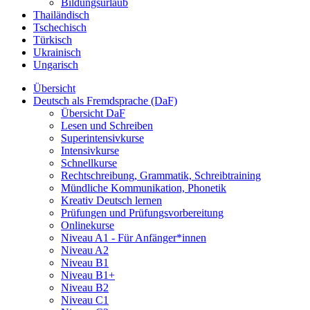
Bildungsurlaub
Thailändisch
Tschechisch
Türkisch
Ukrainisch
Ungarisch
Übersicht
Deutsch als Fremdsprache (DaF)
Übersicht DaF
Lesen und Schreiben
Superintensivkurse
Intensivkurse
Schnellkurse
Rechtschreibung, Grammatik, Schreibtraining
Mündliche Kommunikation, Phonetik
Kreativ Deutsch lernen
Prüfungen und Prüfungsvorbereitung
Onlinekurse
Niveau A1 - Für Anfänger*innen
Niveau A2
Niveau B1
Niveau B1+
Niveau B2
Niveau C1