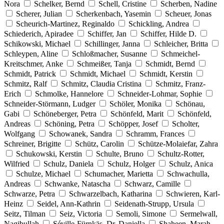
Nora
Schelker, Bernd
Schell, Cristine
Scherben, Nadine
Scherer, Julian
Scherkenbach, Yasemin
Scheuer, Jonas
Scheurich-Martinez, Reginaldo
Schickling, Andrea
Schiederich, Apiradee
Schiffer, Jan
Schiffer, Hilde D.
Schikowski, Michael
Schillinger, Janna
Schleicher, Britta
Schleypen, Aline
Schloßmacher, Susanne
Schmeichel-
Kreitschmer, Anke
Schmeißer, Tanja
Schmidt, Bernd
Schmidt, Patrick
Schmidt, Michael
Schmidt, Kerstin
Schmitz, Ralf
Schmitz, Claudia Cristina
Schmitz, Franz-
Erich
Schmolke, Hannelore
Schneider-Lohmar, Sophie
Schneider-Störmann, Ludger
Schöler, Monika
Schönau,
Gabi
Schöneberger, Petra
Schönfeld, Marit
Schönfeld,
Andreas
Schöning, Petra
Schöpper, Josef
Scholter,
Wolfgang
Schowanek, Sandra
Schramm, Frances
Schreiner, Brigitte
Schütz, Carolin
Schütze-Molaiefar, Zahra
Schukowski, Kerstin
Schulte, Bruno
Schultz-Rotter,
Wilfried
Schulz, Daniela
Schulz, Holger
Schulz, Anica
Schulze, Michael
Schumacher, Marietta
Schwachulla,
Andreas
Schwanke, Natascha
Schwarz, Camille
Schwarze, Petra
Schwarzelbach, Katharina
Schwieren, Karl-
Heinz
Seidel, Ann-Kathrin
Seidenath-Strupp, Ursula
Seitz, Tilman
Seiz, Victoria
Semoli, Simone
Sermelwall,
Nagibullah
Séville-Fürnkäs, Dr. Daniella
Shaheen, Marah