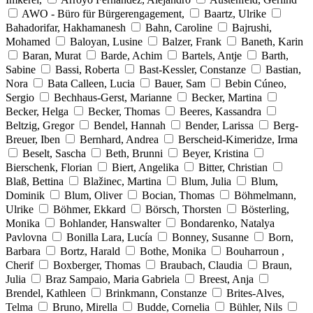
AWO - Büro für Bürgerengagement,
Baartz, Ulrike
Bahadorifar, Hakhamanesh
Bahn, Caroline
Bajrushi,
Mohamed
Baloyan, Lusine
Balzer, Frank
Baneth, Karin
Baran, Murat
Barde, Achim
Bartels, Antje
Barth,
Sabine
Bassi, Roberta
Bast-Kessler, Constanze
Bastian,
Nora
Bata Calleen, Lucia
Bauer, Sam
Bebin Cúneo,
Sergio
Bechhaus-Gerst, Marianne
Becker, Martina
Becker, Helga
Becker, Thomas
Beeres, Kassandra
Beltzig, Gregor
Bendel, Hannah
Bender, Larissa
Berg-
Breuer, Iben
Bernhard, Andrea
Berscheid-Kimeridze, Irma
Beselt, Sascha
Beth, Brunni
Beyer, Kristina
Bierschenk, Florian
Biert, Angelika
Bitter, Christian
Blaß, Bettina
Blažinec, Martina
Blum, Julia
Blum,
Dominik
Blum, Oliver
Bocian, Thomas
Böhmelmann,
Ulrike
Böhmer, Ekkard
Börsch, Thorsten
Bösterling,
Monika
Bohlander, Hanswalter
Bondarenko, Natalya
Pavlovna
Bonilla Lara, Lucía
Bonney, Susanne
Born,
Barbara
Bortz, Harald
Bothe, Monika
Bouharroun ,
Cherif
Boxberger, Thomas
Braubach, Claudia
Braun,
Julia
Braz Sampaio, Maria Gabriela
Breest, Anja
Brendel, Kathleen
Brinkmann, Constanze
Brites-Alves,
Telma
Bruno, Mirella
Budde, Cornelia
Bühler, Nils