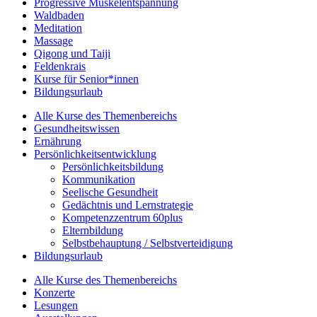
Progressive Muskelentspannung
Waldbaden
Meditation
Massage
Qigong und Taiji
Feldenkrais
Kurse für Senior*innen
Bildungsurlaub
Alle Kurse des Themenbereichs
Gesundheitswissen
Ernährung
Persönlichkeitsentwicklung
Persönlichkeitsbildung
Kommunikation
Seelische Gesundheit
Gedächtnis und Lernstrategie
Kompetenzzentrum 60plus
Elternbildung
Selbstbehauptung / Selbstverteidigung
Bildungsurlaub
Alle Kurse des Themenbereichs
Konzerte
Lesungen