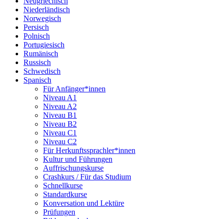
Neugriechisch
Niederländisch
Norwegisch
Persisch
Polnisch
Portugiesisch
Rumänisch
Russisch
Schwedisch
Spanisch
Für Anfänger*innen
Niveau A1
Niveau A2
Niveau B1
Niveau B2
Niveau C1
Niveau C2
Für Herkunftssprachler*innen
Kultur und Führungen
Auffrischungskurse
Crashkurs / Für das Studium
Schnellkurse
Standardkurse
Konversation und Lektüre
Prüfungen