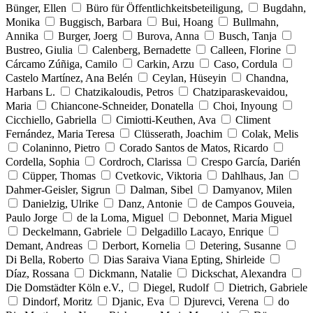
Bünger, Ellen
Büro für Öffentlichkeitsbeteiligung,
Bugdahn,
Monika
Buggisch, Barbara
Bui, Hoang
Bullmahn,
Annika
Burger, Joerg
Burova, Anna
Busch, Tanja
Bustreo, Giulia
Calenberg, Bernadette
Calleen, Florine
Cárcamo Zúñiga, Camilo
Carkin, Arzu
Caso, Cordula
Castelo Martínez, Ana Belén
Ceylan, Hüseyin
Chandna,
Harbans L.
Chatzikaloudis, Petros
Chatziparaskevaidou,
Maria
Chiancone-Schneider, Donatella
Choi, Inyoung
Cicchiello, Gabriella
Cimiotti-Keuthen, Ava
Climent
Fernández, Maria Teresa
Clüsserath, Joachim
Colak, Melis
Colaninno, Pietro
Corado Santos de Matos, Ricardo
Cordella, Sophia
Cordroch, Clarissa
Crespo García, Darién
Cüpper, Thomas
Cvetkovic, Viktoria
Dahlhaus, Jan
Dahmer-Geisler, Sigrun
Dalman, Sibel
Damyanov, Milen
Danielzig, Ulrike
Danz, Antonie
de Campos Gouveia,
Paulo Jorge
de la Loma, Miguel
Debonnet, Maria Miguel
Deckelmann, Gabriele
Delgadillo Lacayo, Enrique
Demant, Andreas
Derbort, Kornelia
Detering, Susanne
Di Bella, Roberto
Dias Saraiva Viana Epting, Shirleide
Díaz, Rossana
Dickmann, Natalie
Dickschat, Alexandra
Die Domstädter Köln e.V.,
Diegel, Rudolf
Dietrich, Gabriele
Dindorf, Moritz
Djanic, Eva
Djurevci, Verena
do