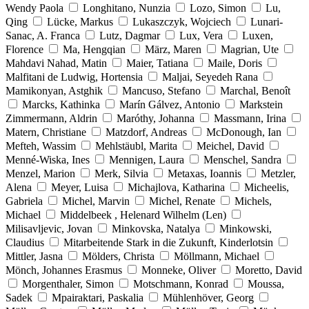
Wendy Paola
Longhitano, Nunzia
Lozo, Simon
Lu,
Qing
Lücke, Markus
Lukaszczyk, Wojciech
Lunari-
Sanac, A. Franca
Lutz, Dagmar
Lux, Vera
Luxen,
Florence
Ma, Hengqian
März, Maren
Magrian, Ute
Mahdavi Nahad, Matin
Maier, Tatiana
Maile, Doris
Malfitani de Ludwig, Hortensia
Maljai, Seyedeh Rana
Mamikonyan, Astghik
Mancuso, Stefano
Marchal, Benoît
Marcks, Kathinka
Marín Gálvez, Antonio
Markstein
Zimmermann, Aldrin
Maróthy, Johanna
Massmann, Irina
Matern, Christiane
Matzdorf, Andreas
McDonough, Ian
Mefteh, Wassim
Mehlstäubl, Marita
Meichel, David
Menné-Wiska, Ines
Mennigen, Laura
Menschel, Sandra
Menzel, Marion
Merk, Silvia
Metaxas, Ioannis
Metzler,
Alena
Meyer, Luisa
Michajlova, Katharina
Micheelis,
Gabriela
Michel, Marvin
Michel, Renate
Michels,
Michael
Middelbeek , Helenard Wilhelm (Len)
Milisavljevic, Jovan
Minkovska, Natalya
Minkowski,
Claudius
Mitarbeitende Stark in die Zukunft, Kinderlotsin
Mittler, Jasna
Mölders, Christa
Möllmann, Michael
Mönch, Johannes Erasmus
Monneke, Oliver
Moretto, David
Morgenthaler, Simon
Motschmann, Konrad
Moussa,
Sadek
Mpairaktari, Paskalia
Mühlenhöver, Georg