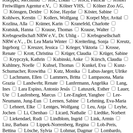
Freiwilligen Agentur e.V.,
Kölner VHS,
Kölner Zoo AG,
Könsgen, Deidre
Köse, Haydar
Köster, Sabine
Kohlwes, Kerstin
Kollers, Wolfgang
Korpel Myr, Avital
Kozlina, Alla
Krämer, Karin
Kranefeld, Charlotte
Kratsiuk, Hanna
Krause, Thomas
Krause, Walter
Krebsgesellschaft NRW e.V., Dr. Uhlig -
Krebsgesellschaft
NRW e.V., , Dr. Lea Maria Winter
Kreiterling, Sonja
Kreutz,
Ingeborg
Kreuzer, Jessica
Krieger, Viktoria
Krosse,
Renate
Krott, Christina
Krüger, Claudia
Krüger, Sabine
Krypczyk, Kathrin
Kubinski, Anke
Kürsch, Claudia
Kuhlmey, Noelle
Kuhsel, Thomas
Kunkel, Eva
Kunz-
Schumacher, Roswitha
Kutz, Monika
Labus-Jaeger, Ulrike
Lachmann, Ellen
Lammers, Britta
Lampasona, Maria
Grazia
Landwehr, Renate
Lanfermann, Angelika
Lang,
Ines
Lara Espino, Antonio Jesús
Latuszek, Esther
Lauer,
Ute
Laufenberg, Marcus
Lee-Englert, Yanghee
Lee-
Neumann, Jung-Eun
Leenen, Sabine
Lehming, Eva-Maria
Lehnert, Elke
Lentges, Wolfgang
Leu, Anja
Leyhe,
Jochen
Li, Chenhao
Licard, Nathalie
Liedtke, Norbert
Liekendael, Rudi
Lindblom, Ingrid
Link, Armin
Linz, Barbara
Lippek-Norrenberg, Regina
Lob-Preis,
Bettina
Lösche, Sylvia
Lohmar, Dagmar
Lombardo,