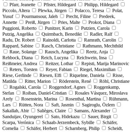
Pfarr, Jeanette
Pfister, Hildegard
Philipp, Hildegard
Piccolo, Altera
Plewka, Jürgen
Polacco, Teresa
Polat,
Yusuf
Pourmansour, Jaleh
Precht, Filine
Predeek,
Annette
Preiß, Jürgen
Pries, Malte
Prokot, Diana
Puggioni, Roberto
Punitzer, Karin
Putzien, Carola
Putzig, Angelika
Quirmbach, Benedikt
Radler, Ralf
Radu, Dr. Robert
Rainoldi, Carlotta
Ramrath, Carolin
Rappard, Sabine
Rasch, Christiane
Rathmann, Mechthild
Raue, Solange
Rausch, Angelika
Reetz, Anja
Rehbock, Diana
Reich, Lucyna
Reichwein, Insa
Reißmeier, Andrea
Reitzer, Lothar
Repisti, Marija Marinovic
Reters, Torsten
Reyer, Fabian
Riegel, Maximilian
Riese, Gerlinde
Riesen, Elfi
Riquelme, Daniela
Risse,
Matilda
Ritter, Marion
Röderstein, René
Röhl, Christiane
Rogalski, Carola
Roggendorf, Agnes
Roggenkamp,
Stefan
Roiban, Daniel-Cristian
Rosales Vásquez, Miroslava
Arely
Rosenstein, Marina
Rosenthal, Martina
Rühmann,
Lars
Rütten, Nora
Saft, Jasmin
Sagiroglu, Özlem
Sakallah, Abir
Salièges, Claire
Samans, Alexander
Sanduijav, Oyungerel
Sato, Hidekazu
Sauer, Birgit
Scarpa, Verónica
Schaab-Jerzembeck, Sybille
Schäfer,
Cornelia
Schäfer, Herbert
Scharnberg, Philip
Scheidt,