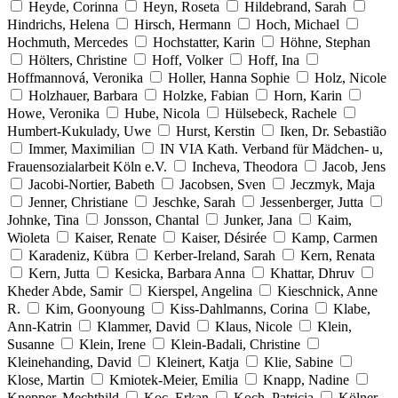
Heyde, Corinna
Heyn, Roseta
Hildebrand, Sarah
Hindrichs, Helena
Hirsch, Hermann
Hoch, Michael
Hochmuth, Mercedes
Hochstatter, Karin
Höhne, Stephan
Hölters, Christine
Hoff, Volker
Hoff, Ina
Hoffmannová, Veronika
Holler, Hanna Sophie
Holz, Nicole
Holzhauer, Barbara
Holzke, Fabian
Horn, Karin
Howe, Veronika
Hube, Nicola
Hülsebeck, Rachele
Humbert-Kukulady, Uwe
Hurst, Kerstin
Iken, Dr. Sebastião
Immer, Maximilian
IN VIA Kath. Verband für Mädchen- u,
Frauensozialarbeit Köln e.V.
Incheva, Theodora
Jacob, Jens
Jacobi-Nortier, Babeth
Jacobsen, Sven
Jeczmyk, Maja
Jenner, Christiane
Jeschke, Sarah
Jessenberger, Jutta
Johnke, Tina
Jonsson, Chantal
Junker, Jana
Kaim,
Wioleta
Kaiser, Renate
Kaiser, Désirée
Kamp, Carmen
Karadeniz, Kübra
Kerber-Ireland, Sarah
Kern, Renata
Kern, Jutta
Kesicka, Barbara Anna
Khattar, Dhruv
Kheder Abde, Samir
Kierspel, Angelina
Kieschnick, Anne
R.
Kim, Goonyoung
Kiss-Dahlmanns, Corina
Klabe,
Ann-Katrin
Klammer, David
Klaus, Nicole
Klein,
Susanne
Klein, Irene
Klein-Badali, Christine
Kleinehanding, David
Kleinert, Katja
Klie, Sabine
Klose, Martin
Kmiotek-Meier, Emilia
Knapp, Nadine
Knepper, Mechthild
Koc, Erkan
Koch, Patricia
Kölner