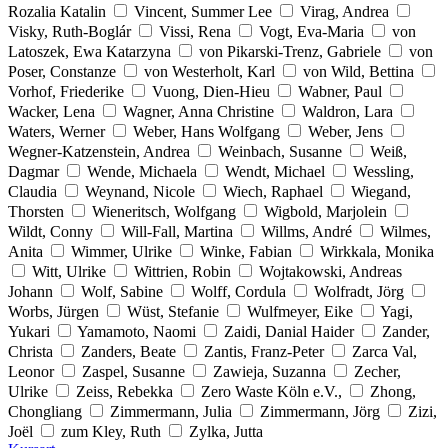
Rozalia Katalin
Vincent, Summer Lee
Virag, Andrea
Visky, Ruth-Boglár
Vissi, Rena
Vogt, Eva-Maria
von
Latoszek, Ewa Katarzyna
von Pikarski-Trenz, Gabriele
von
Poser, Constanze
von Westerholt, Karl
von Wild, Bettina
Vorhof, Friederike
Vuong, Dien-Hieu
Wabner, Paul
Wacker, Lena
Wagner, Anna Christine
Waldron, Lara
Waters, Werner
Weber, Hans Wolfgang
Weber, Jens
Wegner-Katzenstein, Andrea
Weinbach, Susanne
Weiß,
Dagmar
Wende, Michaela
Wendt, Michael
Wessling,
Claudia
Weynand, Nicole
Wiech, Raphael
Wiegand,
Thorsten
Wieneritsch, Wolfgang
Wigbold, Marjolein
Wildt, Conny
Will-Fall, Martina
Willms, André
Wilmes,
Anita
Wimmer, Ulrike
Winke, Fabian
Wirkkala, Monika
Witt, Ulrike
Wittrien, Robin
Wojtakowski, Andreas
Johann
Wolf, Sabine
Wolff, Cordula
Wolfradt, Jörg
Worbs, Jürgen
Wüst, Stefanie
Wulfmeyer, Eike
Yagi,
Yukari
Yamamoto, Naomi
Zaidi, Danial Haider
Zander,
Christa
Zanders, Beate
Zantis, Franz-Peter
Zarca Val,
Leonor
Zaspel, Susanne
Zawieja, Suzanna
Zecher,
Ulrike
Zeiss, Rebekka
Zero Waste Köln e.V.,
Zhong,
Chongliang
Zimmermann, Julia
Zimmermann, Jörg
Zizi,
Joël
zum Kley, Ruth
Zylka, Jutta