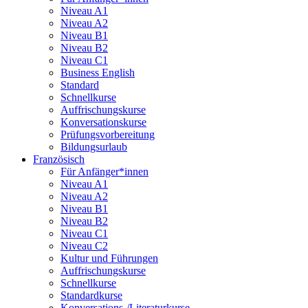
Niveau A1
Niveau A2
Niveau B1
Niveau B2
Niveau C1
Business English
Standard
Schnellkurse
Auffrischungskurse
Konversationskurse
Prüfungsvorbereitung
Bildungsurlaub
Französisch
Für Anfänger*innen
Niveau A1
Niveau A2
Niveau B1
Niveau B2
Niveau C1
Niveau C2
Kultur und Führungen
Auffrischungskurse
Schnellkurse
Standardkurse
Konversations-/Literaturkurse