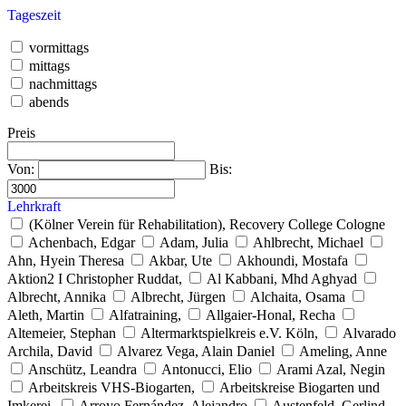
Tageszeit
vormittags
mittags
nachmittags
abends
Preis
Von:
Bis:
Lehrkraft
(Kölner Verein für Rehabilitation), Recovery College Cologne
Achenbach, Edgar
Adam, Julia
Ahlbrecht, Michael
Ahn, Hyein Theresa
Akbar, Ute
Akhoundi, Mostafa
Aktion2 I Christopher Ruddat,
Al Kabbani, Mhd Aghyad
Albrecht, Annika
Albrecht, Jürgen
Alchaita, Osama
Aleth, Martin
Alfatraining,
Allgaier-Honal, Recha
Altemeier, Stephan
Altermarktspielkreis e.V. Köln,
Alvarado
Archila, David
Alvarez Vega, Alain Daniel
Ameling, Anne
Anschütz, Leandra
Antonucci, Elio
Arami Azal, Negin
Arbeitskreis VHS-Biogarten,
Arbeitskreise Biogarten und
Imkerei,
Arroyo Fernández, Alejandro
Austenfeld, Gerlind