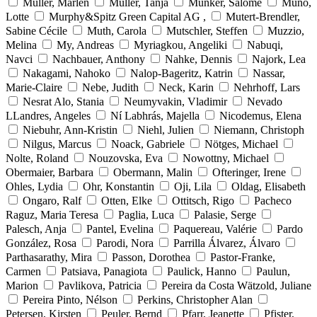
Müller, Marlen
Müller, Tanja
Münker, Salomé
Muno,
Lotte
Murphy&Spitz Green Capital AG ,
Mutert-Brendler,
Sabine Cécile
Muth, Carola
Mutschler, Steffen
Muzzio,
Melina
My, Andreas
Myriagkou, Angeliki
Nabuqi,
Navci
Nachbauer, Anthony
Nahke, Dennis
Najork, Lea
Nakagami, Nahoko
Nalop-Bageritz, Katrin
Nassar,
Marie-Claire
Nebe, Judith
Neck, Karin
Nehrhoff, Lars
Nesrat Alo, Stania
Neumyvakin, Vladimir
Nevado
LLandres, Angeles
Ní Labhrás, Majella
Nicodemus, Elena
Niebuhr, Ann-Kristin
Niehl, Julien
Niemann, Christoph
Nilgus, Marcus
Noack, Gabriele
Nötges, Michael
Nolte, Roland
Nouzovska, Eva
Nowottny, Michael
Obermaier, Barbara
Obermann, Malin
Ofteringer, Irene
Ohles, Lydia
Ohr, Konstantin
Oji, Lila
Oldag, Elisabeth
Ongaro, Ralf
Otten, Elke
Ottitsch, Rigo
Pacheco
Raguz, Maria Teresa
Paglia, Luca
Palasie, Serge
Palesch, Anja
Pantel, Evelina
Paquereau, Valérie
Pardo
González, Rosa
Parodi, Nora
Parrilla Álvarez, Álvaro
Parthasarathy, Mira
Passon, Dorothea
Pastor-Franke,
Carmen
Patsiava, Panagiota
Paulick, Hanno
Paulun,
Marion
Pavlikova, Patricia
Pereira da Costa Wätzold, Juliane
Pereira Pinto, Nélson
Perkins, Christopher Alan
Petersen, Kirsten
Peuler, Bernd
Pfarr, Jeanette
Pfister,