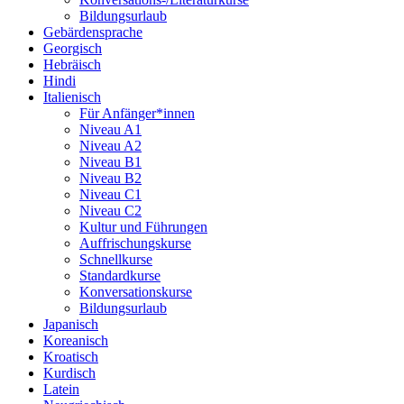
Bildungsurlaub
Gebärdensprache
Georgisch
Hebräisch
Hindi
Italienisch
Für Anfänger*innen
Niveau A1
Niveau A2
Niveau B1
Niveau B2
Niveau C1
Niveau C2
Kultur und Führungen
Auffrischungskurse
Schnellkurse
Standardkurse
Konversationskurse
Bildungsurlaub
Japanisch
Koreanisch
Kroatisch
Kurdisch
Latein