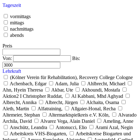
Tageszeit
vormittags
mittags
nachmittags
abends
Preis
Von:
Bis:
Lehrkraft
(Kölner Verein für Rehabilitation), Recovery College Cologne
Achenbach, Edgar
Adam, Julia
Ahlbrecht, Michael
Ahn, Hyein Theresa
Akbar, Ute
Akhoundi, Mostafa
Aktion2 I Christopher Ruddat,
Al Kabbani, Mhd Aghyad
Albrecht, Annika
Albrecht, Jürgen
Alchaita, Osama
Aleth, Martin
Alfatraining,
Allgaier-Honal, Recha
Altemeier, Stephan
Altermarktspielkreis e.V. Köln,
Alvarado
Archila, David
Alvarez Vega, Alain Daniel
Ameling, Anne
Anschütz, Leandra
Antonucci, Elio
Arami Azal, Negin
Arbeitskreis VHS-Biogarten,
Arbeitskreise Biogarten und
Imkerei,
Arroyo Fernández, Alejandro
Austenfeld, Gerlind