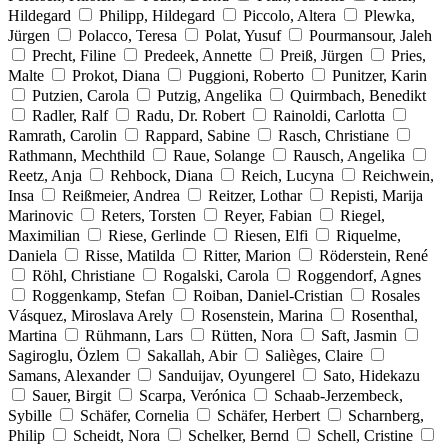
Hildegard
Philipp, Hildegard
Piccolo, Altera
Plewka,
Jürgen
Polacco, Teresa
Polat, Yusuf
Pourmansour, Jaleh
Precht, Filine
Predeek, Annette
Preiß, Jürgen
Pries,
Malte
Prokot, Diana
Puggioni, Roberto
Punitzer, Karin
Putzien, Carola
Putzig, Angelika
Quirmbach, Benedikt
Radler, Ralf
Radu, Dr. Robert
Rainoldi, Carlotta
Ramrath, Carolin
Rappard, Sabine
Rasch, Christiane
Rathmann, Mechthild
Raue, Solange
Rausch, Angelika
Reetz, Anja
Rehbock, Diana
Reich, Lucyna
Reichwein,
Insa
Reißmeier, Andrea
Reitzer, Lothar
Repisti, Marija
Marinovic
Reters, Torsten
Reyer, Fabian
Riegel,
Maximilian
Riese, Gerlinde
Riesen, Elfi
Riquelme,
Daniela
Risse, Matilda
Ritter, Marion
Röderstein, René
Röhl, Christiane
Rogalski, Carola
Roggendorf, Agnes
Roggenkamp, Stefan
Roiban, Daniel-Cristian
Rosales
Vásquez, Miroslava Arely
Rosenstein, Marina
Rosenthal,
Martina
Rühmann, Lars
Rütten, Nora
Saft, Jasmin
Sagiroglu, Özlem
Sakallah, Abir
Salièges, Claire
Samans, Alexander
Sanduijav, Oyungerel
Sato, Hidekazu
Sauer, Birgit
Scarpa, Verónica
Schaab-Jerzembeck,
Sybille
Schäfer, Cornelia
Schäfer, Herbert
Scharnberg,
Philip
Scheidt, Nora
Schelker, Bernd
Schell, Cristine