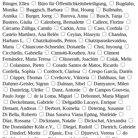
Bünger, Ellen
Büro für Öffentlichkeitsbeteiligung,
Bugdahn,
Monika
Buggisch, Barbara
Bui, Hoang
Bullmahn,
Annika
Burger, Joerg
Burova, Anna
Busch, Tanja
Bustreo, Giulia
Calenberg, Bernadette
Calleen, Florine
Cárcamo Zúñiga, Camilo
Carkin, Arzu
Caso, Cordula
Castelo Martínez, Ana Belén
Ceylan, Hüseyin
Chandna,
Harbans L.
Chatzikaloudis, Petros
Chatziparaskevaidou,
Maria
Chiancone-Schneider, Donatella
Choi, Inyoung
Cicchiello, Gabriella
Cimiotti-Keuthen, Ava
Climent
Fernández, Maria Teresa
Clüsserath, Joachim
Colak, Melis
Colaninno, Pietro
Corado Santos de Matos, Ricardo
Cordella, Sophia
Cordroch, Clarissa
Crespo García, Darién
Cüpper, Thomas
Cvetkovic, Viktoria
Dahlhaus, Jan
Dahmer-Geisler, Sigrun
Dalman, Sibel
Damyanov, Milen
Danielzig, Ulrike
Danz, Antonie
de Campos Gouveia,
Paulo Jorge
de la Loma, Miguel
Debonnet, Maria Miguel
Deckelmann, Gabriele
Delgadillo Lacayo, Enrique
Demant, Andreas
Derbort, Kornelia
Detering, Susanne
Di Bella, Roberto
Dias Saraiva Viana Epting, Shirleide
Díaz, Rossana
Dickmann, Natalie
Dickschat, Alexandra
Die Domstädter Köln e.V.,
Diegel, Rudolf
Dietrich, Gabriele
Dindorf, Moritz
Djanic, Eva
Djurevci, Verena
do