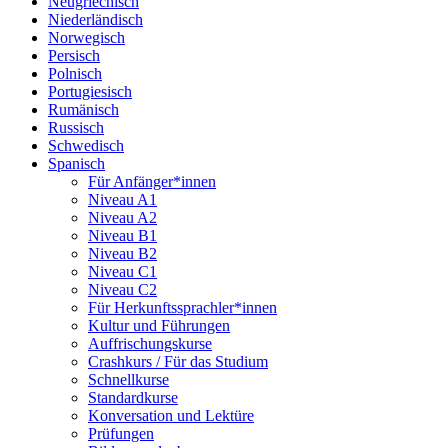
Neugriechisch
Niederländisch
Norwegisch
Persisch
Polnisch
Portugiesisch
Rumänisch
Russisch
Schwedisch
Spanisch
Für Anfänger*innen
Niveau A1
Niveau A2
Niveau B1
Niveau B2
Niveau C1
Niveau C2
Für Herkunftssprachler*innen
Kultur und Führungen
Auffrischungskurse
Crashkurs / Für das Studium
Schnellkurse
Standardkurse
Konversation und Lektüre
Prüfungen