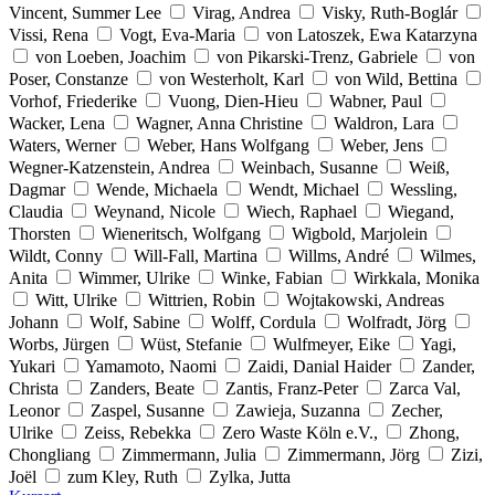
Vincent, Summer Lee
Virag, Andrea
Visky, Ruth-Boglár
Vissi, Rena
Vogt, Eva-Maria
von Latoszek, Ewa Katarzyna
von Loeben, Joachim
von Pikarski-Trenz, Gabriele
von
Poser, Constanze
von Westerholt, Karl
von Wild, Bettina
Vorhof, Friederike
Vuong, Dien-Hieu
Wabner, Paul
Wacker, Lena
Wagner, Anna Christine
Waldron, Lara
Waters, Werner
Weber, Hans Wolfgang
Weber, Jens
Wegner-Katzenstein, Andrea
Weinbach, Susanne
Weiß,
Dagmar
Wende, Michaela
Wendt, Michael
Wessling,
Claudia
Weynand, Nicole
Wiech, Raphael
Wiegand,
Thorsten
Wieneritsch, Wolfgang
Wigbold, Marjolein
Wildt, Conny
Will-Fall, Martina
Willms, André
Wilmes,
Anita
Wimmer, Ulrike
Winke, Fabian
Wirkkala, Monika
Witt, Ulrike
Wittrien, Robin
Wojtakowski, Andreas
Johann
Wolf, Sabine
Wolff, Cordula
Wolfradt, Jörg
Worbs, Jürgen
Wüst, Stefanie
Wulfmeyer, Eike
Yagi,
Yukari
Yamamoto, Naomi
Zaidi, Danial Haider
Zander,
Christa
Zanders, Beate
Zantis, Franz-Peter
Zarca Val,
Leonor
Zaspel, Susanne
Zawieja, Suzanna
Zecher,
Ulrike
Zeiss, Rebekka
Zero Waste Köln e.V.,
Zhong,
Chongliang
Zimmermann, Julia
Zimmermann, Jörg
Zizi,
Joël
zum Kley, Ruth
Zylka, Jutta