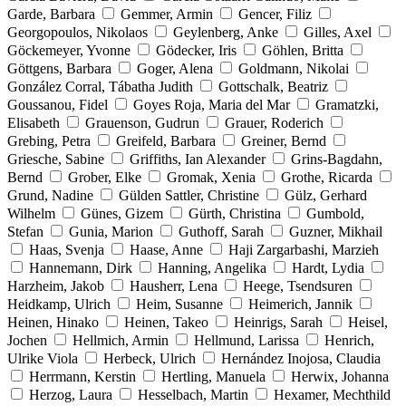
Garde, Barbara
Gemmer, Armin
Gencer, Filiz
Georgopoulos, Nikolaos
Geylenberg, Anke
Gilles, Axel
Göckemeyer, Yvonne
Gödecker, Iris
Göhlen, Britta
Göttgens, Barbara
Goger, Alena
Goldmann, Nikolai
González Corral, Tábatha Judith
Gottschalk, Beatriz
Goussanou, Fidel
Goyes Roja, Maria del Mar
Gramatzki,
Elisabeth
Grauenson, Gudrun
Grauer, Roderich
Grebing, Petra
Greifeld, Barbara
Greiner, Bernd
Griesche, Sabine
Griffiths, Ian Alexander
Grins-Bagdahn,
Bernd
Grober, Elke
Gromak, Xenia
Grothe, Ricarda
Grund, Nadine
Gülden Sattler, Christine
Gülz, Gerhard
Wilhelm
Günes, Gizem
Gürth, Christina
Gumbold,
Stefan
Gunia, Marion
Guthoff, Sarah
Guzner, Mikhail
Haas, Svenja
Haase, Anne
Haji Zargarbashi, Marzieh
Hannemann, Dirk
Hanning, Angelika
Hardt, Lydia
Harzheim, Jakob
Hausherr, Lena
Heege, Tsendsuren
Heidkamp, Ulrich
Heim, Susanne
Heimerich, Jannik
Heinen, Hinako
Heinen, Takeo
Heinrigs, Sarah
Heisel,
Jochen
Hellmich, Armin
Hellmund, Larissa
Henrich,
Ulrike Viola
Herbeck, Ulrich
Hernández Inojosa, Claudia
Herrmann, Kerstin
Hertling, Manuela
Herwix, Johanna
Herzog, Laura
Hesselbach, Martin
Hexamer, Mechthild