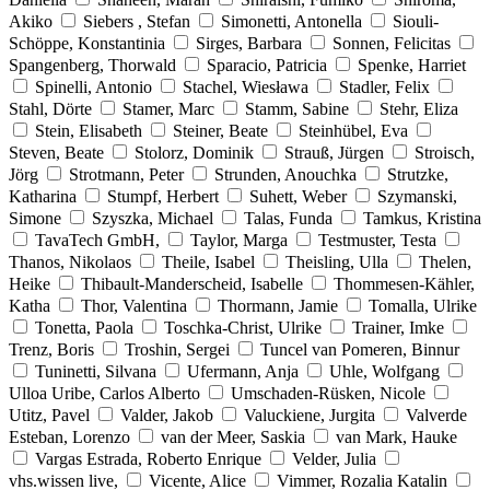
Akiko
Siebers , Stefan
Simonetti, Antonella
Siouli-
Schöppe, Konstantinia
Sirges, Barbara
Sonnen, Felicitas
Spangenberg, Thorwald
Sparacio, Patricia
Spenke, Harriet
Spinelli, Antonio
Stachel, Wiesława
Stadler, Felix
Stahl, Dörte
Stamer, Marc
Stamm, Sabine
Stehr, Eliza
Stein, Elisabeth
Steiner, Beate
Steinhübel, Eva
Steven, Beate
Stolorz, Dominik
Strauß, Jürgen
Stroisch,
Jörg
Strotmann, Peter
Strunden, Anouchka
Strutzke,
Katharina
Stumpf, Herbert
Suhett, Weber
Szymanski,
Simone
Szyszka, Michael
Talas, Funda
Tamkus, Kristina
TavaTech GmbH,
Taylor, Marga
Testmuster, Testa
Thanos, Nikolaos
Theile, Isabel
Theisling, Ulla
Thelen,
Heike
Thibault-Manderscheid, Isabelle
Thommesen-Kähler,
Katha
Thor, Valentina
Thormann, Jamie
Tomalla, Ulrike
Tonetta, Paola
Toschka-Christ, Ulrike
Trainer, Imke
Trenz, Boris
Troshin, Sergei
Tuncel van Pomeren, Binnur
Tuninetti, Silvana
Ufermann, Anja
Uhle, Wolfgang
Ulloa Uribe, Carlos Alberto
Umschaden-Rüsken, Nicole
Utitz, Pavel
Valder, Jakob
Valuckiene, Jurgita
Valverde
Esteban, Lorenzo
van der Meer, Saskia
van Mark, Hauke
Vargas Estrada, Roberto Enrique
Velder, Julia
vhs.wissen live,
Vicente, Alice
Vimmer, Rozalia Katalin