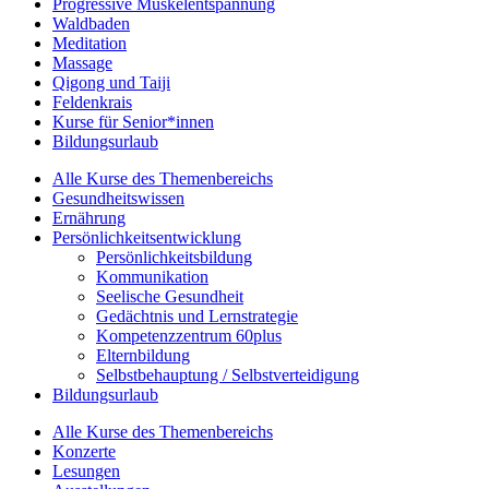
Progressive Muskelentspannung
Waldbaden
Meditation
Massage
Qigong und Taiji
Feldenkrais
Kurse für Senior*innen
Bildungsurlaub
Alle Kurse des Themenbereichs
Gesundheitswissen
Ernährung
Persönlichkeitsentwicklung
Persönlichkeitsbildung
Kommunikation
Seelische Gesundheit
Gedächtnis und Lernstrategie
Kompetenzzentrum 60plus
Elternbildung
Selbstbehauptung / Selbstverteidigung
Bildungsurlaub
Alle Kurse des Themenbereichs
Konzerte
Lesungen