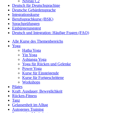
Niveau C2
Deutsch für Deutschsprachige
Deutsche Gebärdensprache
Integrationskurse
Berufssprachkurse (BSK)
Sprachprüfungen
Einbürgerungstest
Deutsch und Integration: Häufige Fragen (FAQ)
Alle Kurse des Themenbereichs
Yoga
Hatha Yoga
Yin Yoga
Ashtanga Yoga
Yoga für Rücken und Gelenke
Power Yoga
Kurse für Einsteigende
Kurse für Fortgeschrittene
Workshops
Pilates
Kraft, Ausdauer, Beweglichkeit
Rücken-Fitness
Tanz
Gelassenheit im Alltag
Autogenes Training