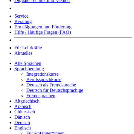
Digitale Technik und Medien
Service
Beratung
Ermäßigungen und Förderung
Hilfe / Häufige Fragen (FAQ)
Für Lehrkräfte
Aktuelles
Alle Sprachen
Sprachberatung
Integrationskurse
Berufssprachkurse
Deutsch als Fremdsprache
Deutsch für Deutschsprachige
Fremdsprachen
Altgriechisch
Arabisch
Chinesisch
Dänisch
Deutsch
Englisch
Für Anfänger*innen