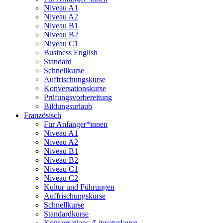
Niveau A1
Niveau A2
Niveau B1
Niveau B2
Niveau C1
Business English
Standard
Schnellkurse
Auffrischungskurse
Konversationskurse
Prüfungsvorbereitung
Bildungsurlaub
Französisch
Für Anfänger*innen
Niveau A1
Niveau A2
Niveau B1
Niveau B2
Niveau C1
Niveau C2
Kultur und Führungen
Auffrischungskurse
Schnellkurse
Standardkurse
Konversations-/Literaturkurse