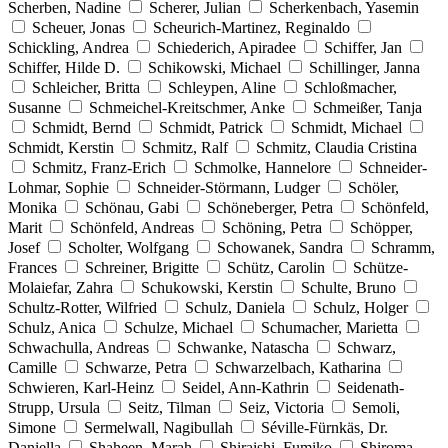
Scherben, Nadine
Scherer, Julian
Scherkenbach, Yasemin
Scheuer, Jonas
Scheurich-Martinez, Reginaldo
Schickling, Andrea
Schiederich, Apiradee
Schiffer, Jan
Schiffer, Hilde D.
Schikowski, Michael
Schillinger, Janna
Schleicher, Britta
Schleypen, Aline
Schloßmacher,
Susanne
Schmeichel-Kreitschmer, Anke
Schmeißer, Tanja
Schmidt, Bernd
Schmidt, Patrick
Schmidt, Michael
Schmidt, Kerstin
Schmitz, Ralf
Schmitz, Claudia Cristina
Schmitz, Franz-Erich
Schmolke, Hannelore
Schneider-
Lohmar, Sophie
Schneider-Störmann, Ludger
Schöler,
Monika
Schönau, Gabi
Schöneberger, Petra
Schönfeld,
Marit
Schönfeld, Andreas
Schöning, Petra
Schöpper,
Josef
Scholter, Wolfgang
Schowanek, Sandra
Schramm,
Frances
Schreiner, Brigitte
Schütz, Carolin
Schütze-
Molaiefar, Zahra
Schukowski, Kerstin
Schulte, Bruno
Schultz-Rotter, Wilfried
Schulz, Daniela
Schulz, Holger
Schulz, Anica
Schulze, Michael
Schumacher, Marietta
Schwachulla, Andreas
Schwanke, Natascha
Schwarz,
Camille
Schwarze, Petra
Schwarzelbach, Katharina
Schwieren, Karl-Heinz
Seidel, Ann-Kathrin
Seidenath-
Strupp, Ursula
Seitz, Tilman
Seiz, Victoria
Semoli,
Simone
Sermelwall, Nagibullah
Séville-Fürnkäs, Dr.
Daniella
Shaheen, Marah
Shiraishi, Fumiko
Shiroma,