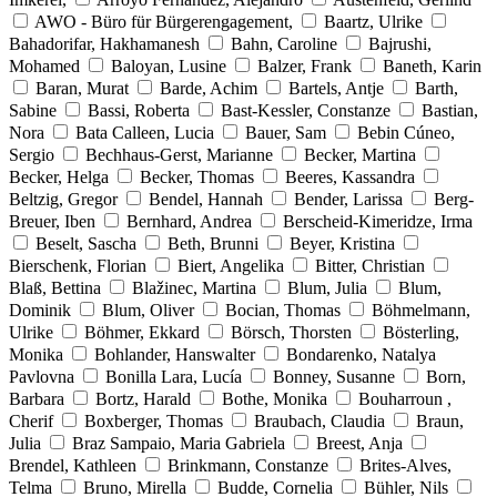
AWO - Büro für Bürgerengagement,
Baartz, Ulrike
Bahadorifar, Hakhamanesh
Bahn, Caroline
Bajrushi,
Mohamed
Baloyan, Lusine
Balzer, Frank
Baneth, Karin
Baran, Murat
Barde, Achim
Bartels, Antje
Barth,
Sabine
Bassi, Roberta
Bast-Kessler, Constanze
Bastian,
Nora
Bata Calleen, Lucia
Bauer, Sam
Bebin Cúneo,
Sergio
Bechhaus-Gerst, Marianne
Becker, Martina
Becker, Helga
Becker, Thomas
Beeres, Kassandra
Beltzig, Gregor
Bendel, Hannah
Bender, Larissa
Berg-
Breuer, Iben
Bernhard, Andrea
Berscheid-Kimeridze, Irma
Beselt, Sascha
Beth, Brunni
Beyer, Kristina
Bierschenk, Florian
Biert, Angelika
Bitter, Christian
Blaß, Bettina
Blažinec, Martina
Blum, Julia
Blum,
Dominik
Blum, Oliver
Bocian, Thomas
Böhmelmann,
Ulrike
Böhmer, Ekkard
Börsch, Thorsten
Bösterling,
Monika
Bohlander, Hanswalter
Bondarenko, Natalya
Pavlovna
Bonilla Lara, Lucía
Bonney, Susanne
Born,
Barbara
Bortz, Harald
Bothe, Monika
Bouharroun ,
Cherif
Boxberger, Thomas
Braubach, Claudia
Braun,
Julia
Braz Sampaio, Maria Gabriela
Breest, Anja
Brendel, Kathleen
Brinkmann, Constanze
Brites-Alves,
Telma
Bruno, Mirella
Budde, Cornelia
Bühler, Nils