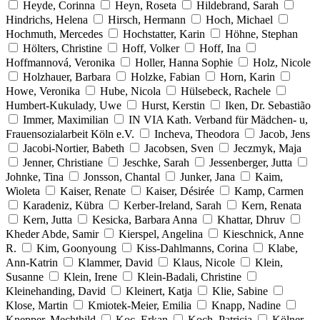
Heyde, Corinna
Heyn, Roseta
Hildebrand, Sarah
Hindrichs, Helena
Hirsch, Hermann
Hoch, Michael
Hochmuth, Mercedes
Hochstatter, Karin
Höhne, Stephan
Hölters, Christine
Hoff, Volker
Hoff, Ina
Hoffmannová, Veronika
Holler, Hanna Sophie
Holz, Nicole
Holzhauer, Barbara
Holzke, Fabian
Horn, Karin
Howe, Veronika
Hube, Nicola
Hülsebeck, Rachele
Humbert-Kukulady, Uwe
Hurst, Kerstin
Iken, Dr. Sebastião
Immer, Maximilian
IN VIA Kath. Verband für Mädchen- u,
Frauensozialarbeit Köln e.V.
Incheva, Theodora
Jacob, Jens
Jacobi-Nortier, Babeth
Jacobsen, Sven
Jeczmyk, Maja
Jenner, Christiane
Jeschke, Sarah
Jessenberger, Jutta
Johnke, Tina
Jonsson, Chantal
Junker, Jana
Kaim,
Wioleta
Kaiser, Renate
Kaiser, Désirée
Kamp, Carmen
Karadeniz, Kübra
Kerber-Ireland, Sarah
Kern, Renata
Kern, Jutta
Kesicka, Barbara Anna
Khattar, Dhruv
Kheder Abde, Samir
Kierspel, Angelina
Kieschnick, Anne
R.
Kim, Goonyoung
Kiss-Dahlmanns, Corina
Klabe,
Ann-Katrin
Klammer, David
Klaus, Nicole
Klein,
Susanne
Klein, Irene
Klein-Badali, Christine
Kleinehanding, David
Kleinert, Katja
Klie, Sabine
Klose, Martin
Kmiotek-Meier, Emilia
Knapp, Nadine
Knepper, Mechthild
Koc, Erkan
Koch, Patricia
Kölner