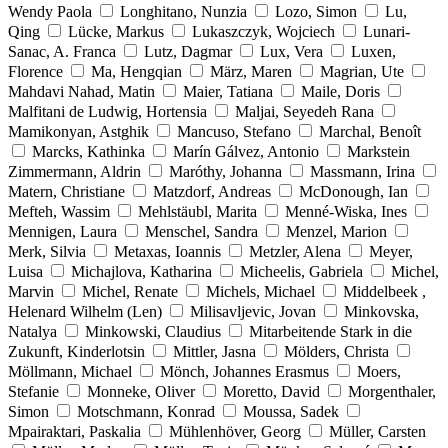
Wendy Paola
Longhitano, Nunzia
Lozo, Simon
Lu,
Qing
Lücke, Markus
Lukaszczyk, Wojciech
Lunari-
Sanac, A. Franca
Lutz, Dagmar
Lux, Vera
Luxen,
Florence
Ma, Hengqian
März, Maren
Magrian, Ute
Mahdavi Nahad, Matin
Maier, Tatiana
Maile, Doris
Malfitani de Ludwig, Hortensia
Maljai, Seyedeh Rana
Mamikonyan, Astghik
Mancuso, Stefano
Marchal, Benoît
Marcks, Kathinka
Marín Gálvez, Antonio
Markstein
Zimmermann, Aldrin
Maróthy, Johanna
Massmann, Irina
Matern, Christiane
Matzdorf, Andreas
McDonough, Ian
Mefteh, Wassim
Mehlstäubl, Marita
Menné-Wiska, Ines
Mennigen, Laura
Menschel, Sandra
Menzel, Marion
Merk, Silvia
Metaxas, Ioannis
Metzler, Alena
Meyer,
Luisa
Michajlova, Katharina
Micheelis, Gabriela
Michel,
Marvin
Michel, Renate
Michels, Michael
Middelbeek ,
Helenard Wilhelm (Len)
Milisavljevic, Jovan
Minkovska,
Natalya
Minkowski, Claudius
Mitarbeitende Stark in die
Zukunft, Kinderlotsin
Mittler, Jasna
Mölders, Christa
Möllmann, Michael
Mönch, Johannes Erasmus
Moers,
Stefanie
Monneke, Oliver
Moretto, David
Morgenthaler,
Simon
Motschmann, Konrad
Moussa, Sadek
Mpairaktari, Paskalia
Mühlenhöver, Georg
Müller, Carsten