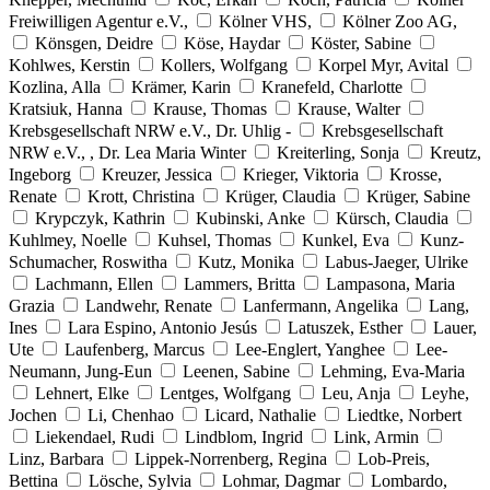
Freiwilligen Agentur e.V.,
Kölner VHS,
Kölner Zoo AG,
Könsgen, Deidre
Köse, Haydar
Köster, Sabine
Kohlwes, Kerstin
Kollers, Wolfgang
Korpel Myr, Avital
Kozlina, Alla
Krämer, Karin
Kranefeld, Charlotte
Kratsiuk, Hanna
Krause, Thomas
Krause, Walter
Krebsgesellschaft NRW e.V., Dr. Uhlig -
Krebsgesellschaft
NRW e.V., , Dr. Lea Maria Winter
Kreiterling, Sonja
Kreutz,
Ingeborg
Kreuzer, Jessica
Krieger, Viktoria
Krosse,
Renate
Krott, Christina
Krüger, Claudia
Krüger, Sabine
Krypczyk, Kathrin
Kubinski, Anke
Kürsch, Claudia
Kuhlmey, Noelle
Kuhsel, Thomas
Kunkel, Eva
Kunz-
Schumacher, Roswitha
Kutz, Monika
Labus-Jaeger, Ulrike
Lachmann, Ellen
Lammers, Britta
Lampasona, Maria
Grazia
Landwehr, Renate
Lanfermann, Angelika
Lang,
Ines
Lara Espino, Antonio Jesús
Latuszek, Esther
Lauer,
Ute
Laufenberg, Marcus
Lee-Englert, Yanghee
Lee-
Neumann, Jung-Eun
Leenen, Sabine
Lehming, Eva-Maria
Lehnert, Elke
Lentges, Wolfgang
Leu, Anja
Leyhe,
Jochen
Li, Chenhao
Licard, Nathalie
Liedtke, Norbert
Liekendael, Rudi
Lindblom, Ingrid
Link, Armin
Linz, Barbara
Lippek-Norrenberg, Regina
Lob-Preis,
Bettina
Lösche, Sylvia
Lohmar, Dagmar
Lombardo,