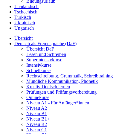
Bildungsurlaub
Thailändisch
Tschechisch
Türkisch
Ukrainisch
Ungarisch
Übersicht
Deutsch als Fremdsprache (DaF)
Übersicht DaF
Lesen und Schreiben
Superintensivkurse
Intensivkurse
Schnellkurse
Rechtschreibung, Grammatik, Schreibtraining
Mündliche Kommunikation, Phonetik
Kreativ Deutsch lernen
Prüfungen und Prüfungsvorbereitung
Onlinekurse
Niveau A1 - Für Anfänger*innen
Niveau A2
Niveau B1
Niveau B1+
Niveau B2
Niveau C1