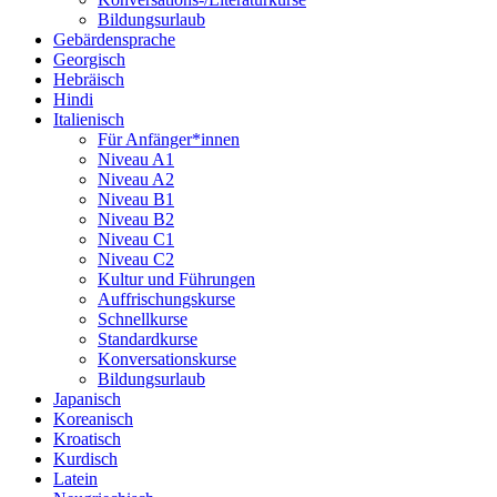
Bildungsurlaub
Gebärdensprache
Georgisch
Hebräisch
Hindi
Italienisch
Für Anfänger*innen
Niveau A1
Niveau A2
Niveau B1
Niveau B2
Niveau C1
Niveau C2
Kultur und Führungen
Auffrischungskurse
Schnellkurse
Standardkurse
Konversationskurse
Bildungsurlaub
Japanisch
Koreanisch
Kroatisch
Kurdisch
Latein