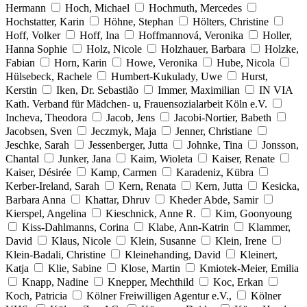
Hermann
Hoch, Michael
Hochmuth, Mercedes
Hochstatter, Karin
Höhne, Stephan
Hölters, Christine
Hoff, Volker
Hoff, Ina
Hoffmannová, Veronika
Holler,
Hanna Sophie
Holz, Nicole
Holzhauer, Barbara
Holzke,
Fabian
Horn, Karin
Howe, Veronika
Hube, Nicola
Hülsebeck, Rachele
Humbert-Kukulady, Uwe
Hurst,
Kerstin
Iken, Dr. Sebastião
Immer, Maximilian
IN VIA
Kath. Verband für Mädchen- u, Frauensozialarbeit Köln e.V.
Incheva, Theodora
Jacob, Jens
Jacobi-Nortier, Babeth
Jacobsen, Sven
Jeczmyk, Maja
Jenner, Christiane
Jeschke, Sarah
Jessenberger, Jutta
Johnke, Tina
Jonsson,
Chantal
Junker, Jana
Kaim, Wioleta
Kaiser, Renate
Kaiser, Désirée
Kamp, Carmen
Karadeniz, Kübra
Kerber-Ireland, Sarah
Kern, Renata
Kern, Jutta
Kesicka,
Barbara Anna
Khattar, Dhruv
Kheder Abde, Samir
Kierspel, Angelina
Kieschnick, Anne R.
Kim, Goonyoung
Kiss-Dahlmanns, Corina
Klabe, Ann-Katrin
Klammer,
David
Klaus, Nicole
Klein, Susanne
Klein, Irene
Klein-Badali, Christine
Kleinehanding, David
Kleinert,
Katja
Klie, Sabine
Klose, Martin
Kmiotek-Meier, Emilia
Knapp, Nadine
Knepper, Mechthild
Koc, Erkan
Koch, Patricia
Kölner Freiwilligen Agentur e.V.,
Kölner