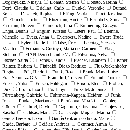
Doganyildiz, Nikayla
Donath, Steffen
Donato, Sabrina
Doré, Claudia
Drieling, Carlo
Dunkel, Veronika
Durand,
Sonja
Duschek, Raphael
Effing, Maria
Ehret, Kristina
Eikmeier, Jochen
Einzmann, Anette
Eisenbeiß, Sonja
Eismann, Doreen
Emmerich, Julia
Emmerling, Grazyna
Engel, Dennis
English, Kirsten
Esters, Paul
Etienne,
Michelle
Evers, Anna
Eversberg, Nadine
Ewert, Trude
Luise
Eylert, Heide
Falaise, Éric
Feiertag, Servaas
Maarten
Fernández Costoya, María del Carmen
Fiala,
Stefanie
FIAN Deutschland e.V.,
Filyanina, Nelya
Fischer, Saida
Fischer, Claudia
Fischer, Elisabeth
Fischer
Reitzer, Barbara
Fittipaldi, Diego Rodrigo
Flug-Jockenhöfer,
Regina
Föll, Heide
Frank, Rosa
Frank, Marie Luise
Frau Schmitzz G.V.,
Fraundorf, Torsten
Freund, Thomas
Friesen, Yulia
Fritsch, Hildegard
Frixou, Eleni
Frölich,
Dirk
Frohn, Lisa
Fu, Linyi
Fürsattel, Johanna
Fürstenberg, Gabriele
Fuhrmann-Kappen, Heidrun
Funk,
Irina
Funken, Marianne
Furukawa, Miyuki
Gabler,
Günter
Gabriel, David
Gagliardo, Giovanna
Gajewski,
Sascha
Galitsas, Maria
Gallastegui Mugica, Marina
Garcia Baviera, David
García Golzarri Galindo, Maite
Garde, Barbara
Geißler, Andreas
Gemmer, Armin
Gencer, Filiz
Georgopoulos, Nikolaos
Geylenberg, Anke