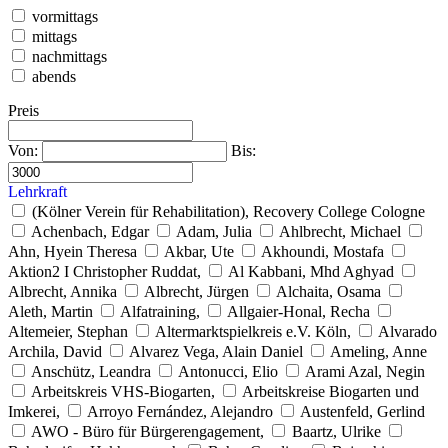
vormittags
mittags
nachmittags
abends
Preis
Von:
Bis:
Lehrkraft
(Kölner Verein für Rehabilitation), Recovery College Cologne
Achenbach, Edgar
Adam, Julia
Ahlbrecht, Michael
Ahn, Hyein Theresa
Akbar, Ute
Akhoundi, Mostafa
Aktion2 I Christopher Ruddat,
Al Kabbani, Mhd Aghyad
Albrecht, Annika
Albrecht, Jürgen
Alchaita, Osama
Aleth, Martin
Alfatraining,
Allgaier-Honal, Recha
Altemeier, Stephan
Altermarktspielkreis e.V. Köln,
Alvarado
Archila, David
Alvarez Vega, Alain Daniel
Ameling, Anne
Anschütz, Leandra
Antonucci, Elio
Arami Azal, Negin
Arbeitskreis VHS-Biogarten,
Arbeitskreise Biogarten und
Imkerei,
Arroyo Fernández, Alejandro
Austenfeld, Gerlind
AWO - Büro für Bürgerengagement,
Baartz, Ulrike