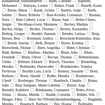
Bahadorifar, Hakhamanesh
Bahn, Caroline
Bajrushi,
Mohamed
Baloyan, Lusine
Balzer, Frank
Baneth, Karin
Baran, Murat
Barde, Achim
Bartels, Antje
Barth,
Sabine
Bassi, Roberta
Bast-Kessler, Constanze
Bastian,
Nora
Bata Calleen, Lucia
Bauer, Sam
Bebin Cúneo,
Sergio
Bechhaus-Gerst, Marianne
Becker, Martina
Becker, Helga
Becker, Thomas
Beeres, Kassandra
Beltzig, Gregor
Bendel, Hannah
Bender, Larissa
Berg-
Breuer, Iben
Bernhard, Andrea
Berscheid-Kimeridze, Irma
Beselt, Sascha
Beth, Brunni
Beyer, Kristina
Bierschenk, Florian
Biert, Angelika
Bitter, Christian
Blaß, Bettina
Blažinec, Martina
Blum, Julia
Blum,
Dominik
Blum, Oliver
Bocian, Thomas
Böhmelmann,
Ulrike
Böhmer, Ekkard
Börsch, Thorsten
Bösterling,
Monika
Bohlander, Hanswalter
Bondarenko, Natalya
Pavlovna
Bonilla Lara, Lucía
Bonney, Susanne
Born,
Barbara
Bortz, Harald
Bothe, Monika
Bouharroun ,
Cherif
Boxberger, Thomas
Braubach, Claudia
Braun,
Julia
Braz Sampaio, Maria Gabriela
Breest, Anja
Brendel, Kathleen
Brinkmann, Constanze
Brites-Alves,
Telma
Bruno, Mirella
Budde, Cornelia
Bühler, Nils
Bünger, Ellen
Büro für Öffentlichkeitsbeteiligung,
Bugdahn,
Monika
Buggisch, Barbara
Bui, Hoang
Bullmahn,