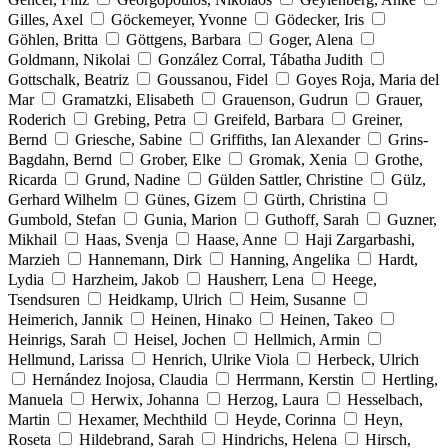
Gilles, Axel
Göckemeyer, Yvonne
Gödecker, Iris
Göhlen, Britta
Göttgens, Barbara
Goger, Alena
Goldmann, Nikolai
González Corral, Tábatha Judith
Gottschalk, Beatriz
Goussanou, Fidel
Goyes Roja, Maria del
Mar
Gramatzki, Elisabeth
Grauenson, Gudrun
Grauer,
Roderich
Grebing, Petra
Greifeld, Barbara
Greiner,
Bernd
Griesche, Sabine
Griffiths, Ian Alexander
Grins-
Bagdahn, Bernd
Grober, Elke
Gromak, Xenia
Grothe,
Ricarda
Grund, Nadine
Gülden Sattler, Christine
Gülz,
Gerhard Wilhelm
Günes, Gizem
Gürth, Christina
Gumbold, Stefan
Gunia, Marion
Guthoff, Sarah
Guzner,
Mikhail
Haas, Svenja
Haase, Anne
Haji Zargarbashi,
Marzieh
Hannemann, Dirk
Hanning, Angelika
Hardt,
Lydia
Harzheim, Jakob
Hausherr, Lena
Heege,
Tsendsuren
Heidkamp, Ulrich
Heim, Susanne
Heimerich, Jannik
Heinen, Hinako
Heinen, Takeo
Heinrigs, Sarah
Heisel, Jochen
Hellmich, Armin
Hellmund, Larissa
Henrich, Ulrike Viola
Herbeck, Ulrich
Hernández Inojosa, Claudia
Herrmann, Kerstin
Hertling,
Manuela
Herwix, Johanna
Herzog, Laura
Hesselbach,
Martin
Hexamer, Mechthild
Heyde, Corinna
Heyn,
Roseta
Hildebrand, Sarah
Hindrichs, Helena
Hirsch,