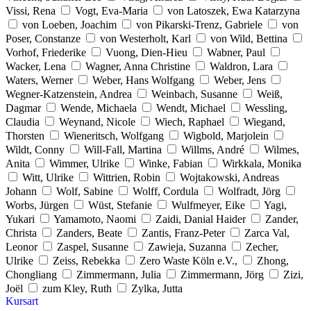
Vissi, Rena
Vogt, Eva-Maria
von Latoszek, Ewa Katarzyna
von Loeben, Joachim
von Pikarski-Trenz, Gabriele
von
Poser, Constanze
von Westerholt, Karl
von Wild, Bettina
Vorhof, Friederike
Vuong, Dien-Hieu
Wabner, Paul
Wacker, Lena
Wagner, Anna Christine
Waldron, Lara
Waters, Werner
Weber, Hans Wolfgang
Weber, Jens
Wegner-Katzenstein, Andrea
Weinbach, Susanne
Weiß,
Dagmar
Wende, Michaela
Wendt, Michael
Wessling,
Claudia
Weynand, Nicole
Wiech, Raphael
Wiegand,
Thorsten
Wieneritsch, Wolfgang
Wigbold, Marjolein
Wildt, Conny
Will-Fall, Martina
Willms, André
Wilmes,
Anita
Wimmer, Ulrike
Winke, Fabian
Wirkkala, Monika
Witt, Ulrike
Wittrien, Robin
Wojtakowski, Andreas
Johann
Wolf, Sabine
Wolff, Cordula
Wolfradt, Jörg
Worbs, Jürgen
Wüst, Stefanie
Wulfmeyer, Eike
Yagi,
Yukari
Yamamoto, Naomi
Zaidi, Danial Haider
Zander,
Christa
Zanders, Beate
Zantis, Franz-Peter
Zarca Val,
Leonor
Zaspel, Susanne
Zawieja, Suzanna
Zecher,
Ulrike
Zeiss, Rebekka
Zero Waste Köln e.V.,
Zhong,
Chongliang
Zimmermann, Julia
Zimmermann, Jörg
Zizi,
Joël
zum Kley, Ruth
Zylka, Jutta
Kursart