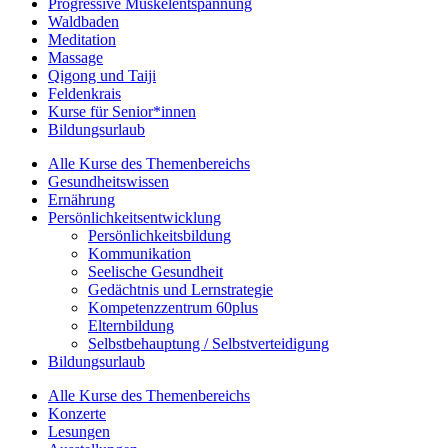
Progressive Muskelentspannung
Waldbaden
Meditation
Massage
Qigong und Taiji
Feldenkrais
Kurse für Senior*innen
Bildungsurlaub
Alle Kurse des Themenbereichs
Gesundheitswissen
Ernährung
Persönlichkeitsentwicklung
Persönlichkeitsbildung
Kommunikation
Seelische Gesundheit
Gedächtnis und Lernstrategie
Kompetenzzentrum 60plus
Elternbildung
Selbstbehauptung / Selbstverteidigung
Bildungsurlaub
Alle Kurse des Themenbereichs
Konzerte
Lesungen