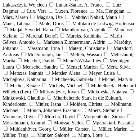
Lukaszczyk, Wojciech
Lunari-Sanac, A. Franca
Lutz,
Dagmar
Lux, Vera
Luxen, Florence
Ma, Hengqian
März, Maren
Magrian, Ute
Mahdavi Nahad, Matin
Maier, Tatiana
Maile, Doris
Malfitani de Ludwig, Hortensia
Maljai, Seyedeh Rana
Mamikonyan, Astghik
Mancuso,
Stefano
Marchal, Benoît
Marcks, Kathinka
Marín
Gálvez, Antonio
Markstein Zimmermann, Aldrin
Maróthy,
Johanna
Massmann, Irina
Matern, Christiane
Matzdorf,
Andreas
McDonough, Ian
Mefteh, Wassim
Mehlstäubl,
Marita
Meichel, David
Menné-Wiska, Ines
Mennigen,
Laura
Menschel, Sandra
Menzel, Marion
Merk, Silvia
Metaxas, Ioannis
Metzler, Alena
Meyer, Luisa
Michajlova, Katharina
Micheelis, Gabriela
Michel, Marvin
Michel, Renate
Michels, Michael
Middelbeek , Helenard
Wilhelm (Len)
Milisavljevic, Jovan
Minkovska, Natalya
Minkowski, Claudius
Mitarbeitende Stark in die Zukunft,
Kinderlotsin
Mittler, Jasna
Mölders, Christa
Möllmann,
Michael
Mönch, Johannes Erasmus
Moers, Stefanie
Monneke, Oliver
Moretto, David
Morgenthaler, Simon
Motschmann, Konrad
Moussa, Sadek
Mpairaktari, Paskalia
Mühlenhöver, Georg
Müller, Carsten
Müller, Marlen
Müller, Tanja
Münker, Salomé
Muno, Lotte