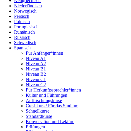
Neugriechisch
Niederländisch
Norwegisch
Persisch
Polnisch
Portugiesisch
Rumänisch
Russisch
Schwedisch
Spanisch
Für Anfänger*innen
Niveau A1
Niveau A2
Niveau B1
Niveau B2
Niveau C1
Niveau C2
Für Herkunftssprachler*innen
Kultur und Führungen
Auffrischungskurse
Crashkurs / Für das Studium
Schnellkurse
Standardkurse
Konversation und Lektüre
Prüfungen