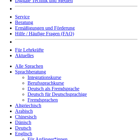
Digitale Technik und Medien
Service
Beratung
Ermäßigungen und Förderung
Hilfe / Häufige Fragen (FAQ)
Für Lehrkräfte
Aktuelles
Alle Sprachen
Sprachberatung
Integrationskurse
Berufssprachkurse
Deutsch als Fremdsprache
Deutsch für Deutschsprachige
Fremdsprachen
Altgriechisch
Arabisch
Chinesisch
Dänisch
Deutsch
Englisch
Für Anfänger*innen