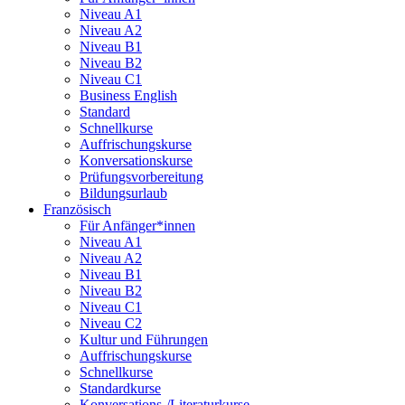
Niveau A1
Niveau A2
Niveau B1
Niveau B2
Niveau C1
Business English
Standard
Schnellkurse
Auffrischungskurse
Konversationskurse
Prüfungsvorbereitung
Bildungsurlaub
Französisch
Für Anfänger*innen
Niveau A1
Niveau A2
Niveau B1
Niveau B2
Niveau C1
Niveau C2
Kultur und Führungen
Auffrischungskurse
Schnellkurse
Standardkurse
Konversations-/Literaturkurse