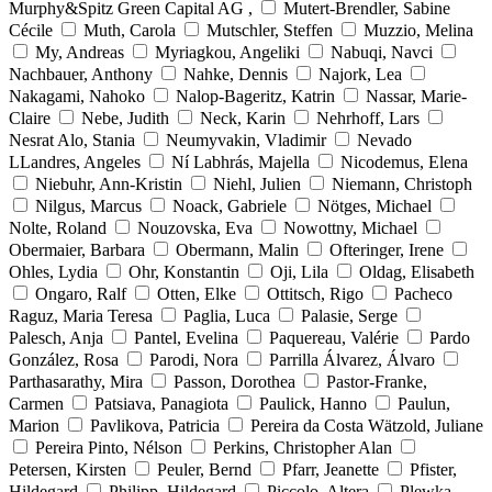
Murphy&Spitz Green Capital AG ,
Mutert-Brendler, Sabine
Cécile
Muth, Carola
Mutschler, Steffen
Muzzio, Melina
My, Andreas
Myriagkou, Angeliki
Nabuqi, Navci
Nachbauer, Anthony
Nahke, Dennis
Najork, Lea
Nakagami, Nahoko
Nalop-Bageritz, Katrin
Nassar, Marie-
Claire
Nebe, Judith
Neck, Karin
Nehrhoff, Lars
Nesrat Alo, Stania
Neumyvakin, Vladimir
Nevado
LLandres, Angeles
Ní Labhrás, Majella
Nicodemus, Elena
Niebuhr, Ann-Kristin
Niehl, Julien
Niemann, Christoph
Nilgus, Marcus
Noack, Gabriele
Nötges, Michael
Nolte, Roland
Nouzovska, Eva
Nowottny, Michael
Obermaier, Barbara
Obermann, Malin
Ofteringer, Irene
Ohles, Lydia
Ohr, Konstantin
Oji, Lila
Oldag, Elisabeth
Ongaro, Ralf
Otten, Elke
Ottitsch, Rigo
Pacheco
Raguz, Maria Teresa
Paglia, Luca
Palasie, Serge
Palesch, Anja
Pantel, Evelina
Paquereau, Valérie
Pardo
González, Rosa
Parodi, Nora
Parrilla Álvarez, Álvaro
Parthasarathy, Mira
Passon, Dorothea
Pastor-Franke,
Carmen
Patsiava, Panagiota
Paulick, Hanno
Paulun,
Marion
Pavlikova, Patricia
Pereira da Costa Wätzold, Juliane
Pereira Pinto, Nélson
Perkins, Christopher Alan
Petersen, Kirsten
Peuler, Bernd
Pfarr, Jeanette
Pfister,
Hildegard
Philipp, Hildegard
Piccolo, Altera
Plewka,