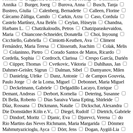
Annika
Burger, Joerg
Burova, Anna
Busch, Tanja
Bustreo, Giulia
Calenberg, Bernadette
Calleen, Florine
Cárcamo Zúñiga, Camilo
Carkin, Arzu
Caso, Cordula
Castelo Martínez, Ana Belén
Ceylan, Hüseyin
Chandna,
Harbans L.
Chatzikaloudis, Petros
Chatziparaskevaidou,
Maria
Chiancone-Schneider, Donatella
Choi, Inyoung
Cicchiello, Gabriella
Cimiotti-Keuthen, Ava
Climent
Fernández, Maria Teresa
Clüsserath, Joachim
Colak, Melis
Colaninno, Pietro
Corado Santos de Matos, Ricardo
Cordella, Sophia
Cordroch, Clarissa
Crespo García, Darién
Cüpper, Thomas
Cvetkovic, Viktoria
Dahlhaus, Jan
Dahmer-Geisler, Sigrun
Dalman, Sibel
Damyanov, Milen
Danielzig, Ulrike
Danz, Antonie
de Campos Gouveia,
Paulo Jorge
de la Loma, Miguel
Debonnet, Maria Miguel
Deckelmann, Gabriele
Delgadillo Lacayo, Enrique
Demant, Andreas
Derbort, Kornelia
Detering, Susanne
Di Bella, Roberto
Dias Saraiva Viana Epting, Shirleide
Díaz, Rossana
Dickmann, Natalie
Dickschat, Alexandra
Die Domstädter Köln e.V.,
Diegel, Rudolf
Dietrich, Gabriele
Dindorf, Moritz
Djanic, Eva
Djurevci, Verena
do
Rio Martins das Neves Richmann, Maria Margarida
Dönmez
Mahmutyazicioglu, Ayca
Dörr, Jens
Dogan, Aygül-Lia