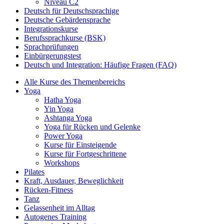
Niveau C2
Deutsch für Deutschsprachige
Deutsche Gebärdensprache
Integrationskurse
Berufssprachkurse (BSK)
Sprachprüfungen
Einbürgerungstest
Deutsch und Integration: Häufige Fragen (FAQ)
Alle Kurse des Themenbereichs
Yoga
Hatha Yoga
Yin Yoga
Ashtanga Yoga
Yoga für Rücken und Gelenke
Power Yoga
Kurse für Einsteigende
Kurse für Fortgeschrittene
Workshops
Pilates
Kraft, Ausdauer, Beweglichkeit
Rücken-Fitness
Tanz
Gelassenheit im Alltag
Autogenes Training