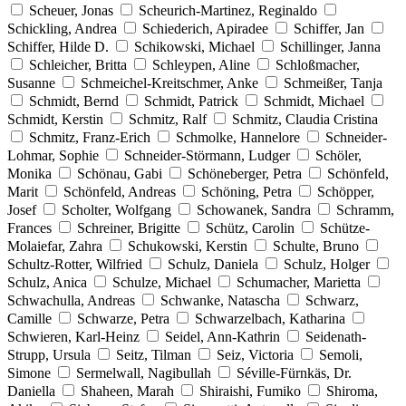
Scheuer, Jonas
Scheurich-Martinez, Reginaldo
Schickling, Andrea
Schiederich, Apiradee
Schiffer, Jan
Schiffer, Hilde D.
Schikowski, Michael
Schillinger, Janna
Schleicher, Britta
Schleypen, Aline
Schloßmacher,
Susanne
Schmeichel-Kreitschmer, Anke
Schmeißer, Tanja
Schmidt, Bernd
Schmidt, Patrick
Schmidt, Michael
Schmidt, Kerstin
Schmitz, Ralf
Schmitz, Claudia Cristina
Schmitz, Franz-Erich
Schmolke, Hannelore
Schneider-
Lohmar, Sophie
Schneider-Störmann, Ludger
Schöler,
Monika
Schönau, Gabi
Schöneberger, Petra
Schönfeld,
Marit
Schönfeld, Andreas
Schöning, Petra
Schöpper,
Josef
Scholter, Wolfgang
Schowanek, Sandra
Schramm,
Frances
Schreiner, Brigitte
Schütz, Carolin
Schütze-
Molaiefar, Zahra
Schukowski, Kerstin
Schulte, Bruno
Schultz-Rotter, Wilfried
Schulz, Daniela
Schulz, Holger
Schulz, Anica
Schulze, Michael
Schumacher, Marietta
Schwachulla, Andreas
Schwanke, Natascha
Schwarz,
Camille
Schwarze, Petra
Schwarzelbach, Katharina
Schwieren, Karl-Heinz
Seidel, Ann-Kathrin
Seidenath-
Strupp, Ursula
Seitz, Tilman
Seiz, Victoria
Semoli,
Simone
Sermelwall, Nagibullah
Séville-Fürnkäs, Dr.
Daniella
Shaheen, Marah
Shiraishi, Fumiko
Shiroma,