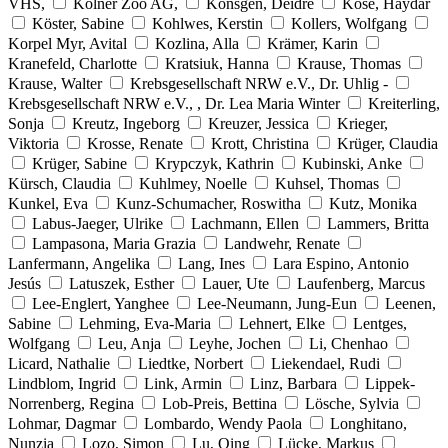
VHS,
Kölner Zoo AG,
Könsgen, Deidre
Köse, Haydar
Köster, Sabine
Kohlwes, Kerstin
Kollers, Wolfgang
Korpel Myr, Avital
Kozlina, Alla
Krämer, Karin
Kranefeld, Charlotte
Kratsiuk, Hanna
Krause, Thomas
Krause, Walter
Krebsgesellschaft NRW e.V., Dr. Uhlig -
Krebsgesellschaft NRW e.V., , Dr. Lea Maria Winter
Kreiterling,
Sonja
Kreutz, Ingeborg
Kreuzer, Jessica
Krieger,
Viktoria
Krosse, Renate
Krott, Christina
Krüger, Claudia
Krüger, Sabine
Krypczyk, Kathrin
Kubinski, Anke
Kürsch, Claudia
Kuhlmey, Noelle
Kuhsel, Thomas
Kunkel, Eva
Kunz-Schumacher, Roswitha
Kutz, Monika
Labus-Jaeger, Ulrike
Lachmann, Ellen
Lammers, Britta
Lampasona, Maria Grazia
Landwehr, Renate
Lanfermann, Angelika
Lang, Ines
Lara Espino, Antonio
Jesús
Latuszek, Esther
Lauer, Ute
Laufenberg, Marcus
Lee-Englert, Yanghee
Lee-Neumann, Jung-Eun
Leenen,
Sabine
Lehming, Eva-Maria
Lehnert, Elke
Lentges,
Wolfgang
Leu, Anja
Leyhe, Jochen
Li, Chenhao
Licard, Nathalie
Liedtke, Norbert
Liekendael, Rudi
Lindblom, Ingrid
Link, Armin
Linz, Barbara
Lippek-
Norrenberg, Regina
Lob-Preis, Bettina
Lösche, Sylvia
Lohmar, Dagmar
Lombardo, Wendy Paola
Longhitano,
Nunzia
Lozo, Simon
Lu, Qing
Lücke, Markus