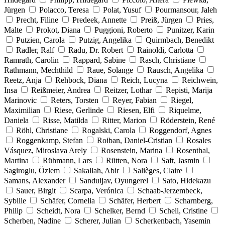
Jürgen
Polacco, Teresa
Polat, Yusuf
Pourmansour, Jaleh
Precht, Filine
Predeek, Annette
Preiß, Jürgen
Pries,
Malte
Prokot, Diana
Puggioni, Roberto
Punitzer, Karin
Putzien, Carola
Putzig, Angelika
Quirmbach, Benedikt
Radler, Ralf
Radu, Dr. Robert
Rainoldi, Carlotta
Ramrath, Carolin
Rappard, Sabine
Rasch, Christiane
Rathmann, Mechthild
Raue, Solange
Rausch, Angelika
Reetz, Anja
Rehbock, Diana
Reich, Lucyna
Reichwein,
Insa
Reißmeier, Andrea
Reitzer, Lothar
Repisti, Marija
Marinovic
Reters, Torsten
Reyer, Fabian
Riegel,
Maximilian
Riese, Gerlinde
Riesen, Elfi
Riquelme,
Daniela
Risse, Matilda
Ritter, Marion
Röderstein, René
Röhl, Christiane
Rogalski, Carola
Roggendorf, Agnes
Roggenkamp, Stefan
Roiban, Daniel-Cristian
Rosales
Vásquez, Miroslava Arely
Rosenstein, Marina
Rosenthal,
Martina
Rühmann, Lars
Rütten, Nora
Saft, Jasmin
Sagiroglu, Özlem
Sakallah, Abir
Salièges, Claire
Samans, Alexander
Sanduijav, Oyungerel
Sato, Hidekazu
Sauer, Birgit
Scarpa, Verónica
Schaab-Jerzembeck,
Sybille
Schäfer, Cornelia
Schäfer, Herbert
Scharnberg,
Philip
Scheidt, Nora
Schelker, Bernd
Schell, Cristine
Scherben, Nadine
Scherer, Julian
Scherkenbach, Yasemin