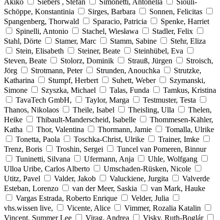
Akiko
Siebers , Stefan
Simonetti, Antonella
Siouli-
Schöppe, Konstantinia
Sirges, Barbara
Sonnen, Felicitas
Spangenberg, Thorwald
Sparacio, Patricia
Spenke, Harriet
Spinelli, Antonio
Stachel, Wiesława
Stadler, Felix
Stahl, Dörte
Stamer, Marc
Stamm, Sabine
Stehr, Eliza
Stein, Elisabeth
Steiner, Beate
Steinhübel, Eva
Steven, Beate
Stolorz, Dominik
Strauß, Jürgen
Stroisch,
Jörg
Strotmann, Peter
Strunden, Anouchka
Strutzke,
Katharina
Stumpf, Herbert
Suhett, Weber
Szymanski,
Simone
Szyszka, Michael
Talas, Funda
Tamkus, Kristina
TavaTech GmbH,
Taylor, Marga
Testmuster, Testa
Thanos, Nikolaos
Theile, Isabel
Theisling, Ulla
Thelen,
Heike
Thibault-Manderscheid, Isabelle
Thommesen-Kähler,
Katha
Thor, Valentina
Thormann, Jamie
Tomalla, Ulrike
Tonetta, Paola
Toschka-Christ, Ulrike
Trainer, Imke
Trenz, Boris
Troshin, Sergei
Tuncel van Pomeren, Binnur
Tuninetti, Silvana
Ufermann, Anja
Uhle, Wolfgang
Ulloa Uribe, Carlos Alberto
Umschaden-Rüsken, Nicole
Utitz, Pavel
Valder, Jakob
Valuckiene, Jurgita
Valverde
Esteban, Lorenzo
van der Meer, Saskia
van Mark, Hauke
Vargas Estrada, Roberto Enrique
Velder, Julia
vhs.wissen live,
Vicente, Alice
Vimmer, Rozalia Katalin
Vincent, Summer Lee
Virag, Andrea
Visky, Ruth-Boglár