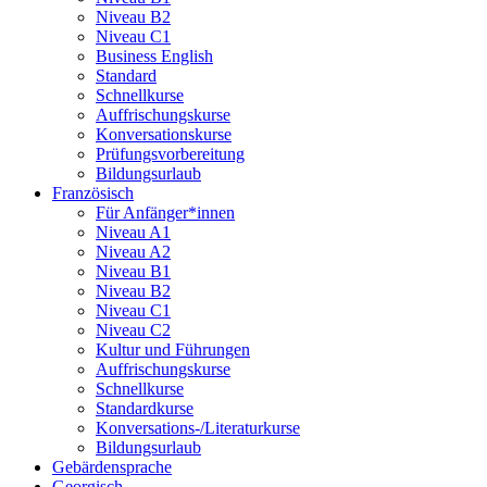
Niveau B2
Niveau C1
Business English
Standard
Schnellkurse
Auffrischungskurse
Konversationskurse
Prüfungsvorbereitung
Bildungsurlaub
Französisch
Für Anfänger*innen
Niveau A1
Niveau A2
Niveau B1
Niveau B2
Niveau C1
Niveau C2
Kultur und Führungen
Auffrischungskurse
Schnellkurse
Standardkurse
Konversations-/Literaturkurse
Bildungsurlaub
Gebärdensprache
Georgisch