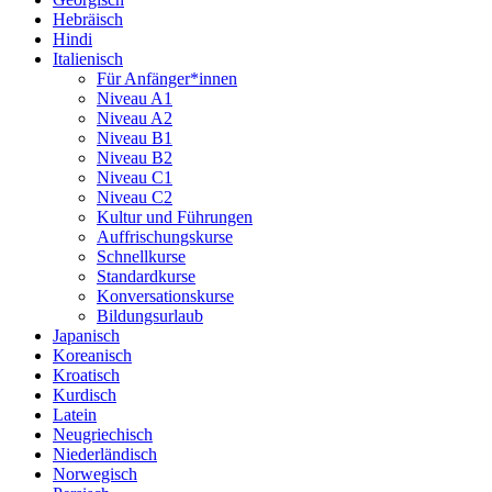
Hebräisch
Hindi
Italienisch
Für Anfänger*innen
Niveau A1
Niveau A2
Niveau B1
Niveau B2
Niveau C1
Niveau C2
Kultur und Führungen
Auffrischungskurse
Schnellkurse
Standardkurse
Konversationskurse
Bildungsurlaub
Japanisch
Koreanisch
Kroatisch
Kurdisch
Latein
Neugriechisch
Niederländisch
Norwegisch