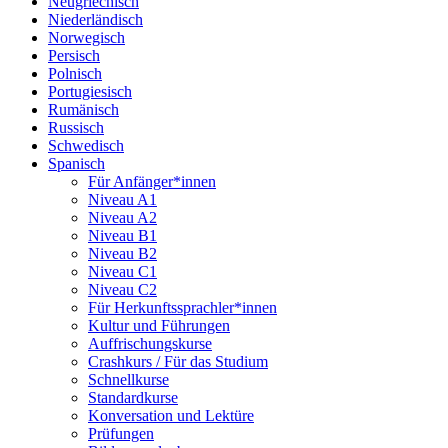
Neugriechisch
Niederländisch
Norwegisch
Persisch
Polnisch
Portugiesisch
Rumänisch
Russisch
Schwedisch
Spanisch
Für Anfänger*innen
Niveau A1
Niveau A2
Niveau B1
Niveau B2
Niveau C1
Niveau C2
Für Herkunftssprachler*innen
Kultur und Führungen
Auffrischungskurse
Crashkurs / Für das Studium
Schnellkurse
Standardkurse
Konversation und Lektüre
Prüfungen