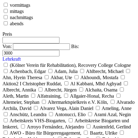
vormittags
mittags
nachmittags
abends
Preis
Von:
Bis:
Lehrkraft
(Kölner Verein für Rehabilitation), Recovery College Cologne
Achenbach, Edgar
Adam, Julia
Ahlbrecht, Michael
Ahn, Hyein Theresa
Akbar, Ute
Akhoundi, Mostafa
Aktion2 I Christopher Ruddat,
Al Kabbani, Mhd Aghyad
Albrecht, Annika
Albrecht, Jürgen
Alchaita, Osama
Aleth, Martin
Alfatraining,
Allgaier-Honal, Recha
Altemeier, Stephan
Altermarktspielkreis e.V. Köln,
Alvarado
Archila, David
Alvarez Vega, Alain Daniel
Ameling, Anne
Anschütz, Leandra
Antonucci, Elio
Arami Azal, Negin
Arbeitskreis VHS-Biogarten,
Arbeitskreise Biogarten und
Imkerei,
Arroyo Fernández, Alejandro
Austenfeld, Gerlind
AWO - Büro für Bürgerengagement,
Baartz, Ulrike