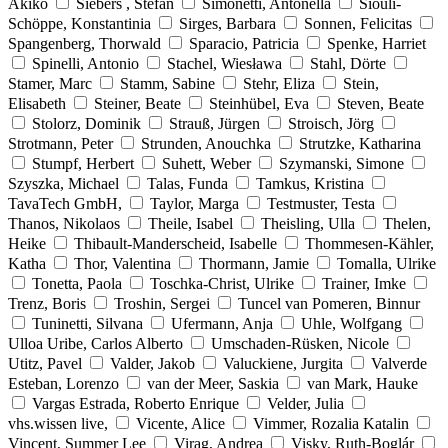
Akiko
Siebers , Stefan
Simonetti, Antonella
Siouli-
Schöppe, Konstantinia
Sirges, Barbara
Sonnen, Felicitas
Spangenberg, Thorwald
Sparacio, Patricia
Spenke, Harriet
Spinelli, Antonio
Stachel, Wiesława
Stahl, Dörte
Stamer, Marc
Stamm, Sabine
Stehr, Eliza
Stein,
Elisabeth
Steiner, Beate
Steinhübel, Eva
Steven, Beate
Stolorz, Dominik
Strauß, Jürgen
Stroisch, Jörg
Strotmann, Peter
Strunden, Anouchka
Strutzke, Katharina
Stumpf, Herbert
Suhett, Weber
Szymanski, Simone
Szyszka, Michael
Talas, Funda
Tamkus, Kristina
TavaTech GmbH,
Taylor, Marga
Testmuster, Testa
Thanos, Nikolaos
Theile, Isabel
Theisling, Ulla
Thelen,
Heike
Thibault-Manderscheid, Isabelle
Thommesen-Kähler,
Katha
Thor, Valentina
Thormann, Jamie
Tomalla, Ulrike
Tonetta, Paola
Toschka-Christ, Ulrike
Trainer, Imke
Trenz, Boris
Troshin, Sergei
Tuncel van Pomeren, Binnur
Tuninetti, Silvana
Ufermann, Anja
Uhle, Wolfgang
Ulloa Uribe, Carlos Alberto
Umschaden-Rüsken, Nicole
Utitz, Pavel
Valder, Jakob
Valuckiene, Jurgita
Valverde
Esteban, Lorenzo
van der Meer, Saskia
van Mark, Hauke
Vargas Estrada, Roberto Enrique
Velder, Julia
vhs.wissen live,
Vicente, Alice
Vimmer, Rozalia Katalin
Vincent, Summer Lee
Virag, Andrea
Visky, Ruth-Boglár