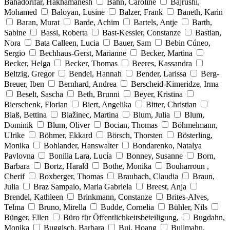
Bahadorifar, Hakhamanesh
Bahn, Caroline
Bajrushi,
Mohamed
Baloyan, Lusine
Balzer, Frank
Baneth, Karin
Baran, Murat
Barde, Achim
Bartels, Antje
Barth,
Sabine
Bassi, Roberta
Bast-Kessler, Constanze
Bastian,
Nora
Bata Calleen, Lucia
Bauer, Sam
Bebin Cúneo,
Sergio
Bechhaus-Gerst, Marianne
Becker, Martina
Becker, Helga
Becker, Thomas
Beeres, Kassandra
Beltzig, Gregor
Bendel, Hannah
Bender, Larissa
Berg-
Breuer, Iben
Bernhard, Andrea
Berscheid-Kimeridze, Irma
Beselt, Sascha
Beth, Brunni
Beyer, Kristina
Bierschenk, Florian
Biert, Angelika
Bitter, Christian
Blaß, Bettina
Blažinec, Martina
Blum, Julia
Blum,
Dominik
Blum, Oliver
Bocian, Thomas
Böhmelmann,
Ulrike
Böhmer, Ekkard
Börsch, Thorsten
Bösterling,
Monika
Bohlander, Hanswalter
Bondarenko, Natalya
Pavlovna
Bonilla Lara, Lucía
Bonney, Susanne
Born,
Barbara
Bortz, Harald
Bothe, Monika
Bouharroun ,
Cherif
Boxberger, Thomas
Braubach, Claudia
Braun,
Julia
Braz Sampaio, Maria Gabriela
Breest, Anja
Brendel, Kathleen
Brinkmann, Constanze
Brites-Alves,
Telma
Bruno, Mirella
Budde, Cornelia
Bühler, Nils
Bünger, Ellen
Büro für Öffentlichkeitsbeteiligung,
Bugdahn,
Monika
Buggisch, Barbara
Bui, Hoang
Bullmahn,