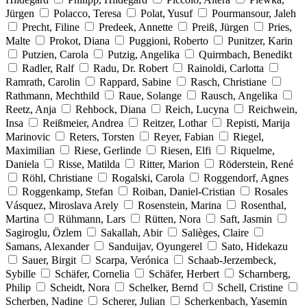
Jürgen
Polacco, Teresa
Polat, Yusuf
Pourmansour, Jaleh
Precht, Filine
Predeek, Annette
Preiß, Jürgen
Pries,
Malte
Prokot, Diana
Puggioni, Roberto
Punitzer, Karin
Putzien, Carola
Putzig, Angelika
Quirmbach, Benedikt
Radler, Ralf
Radu, Dr. Robert
Rainoldi, Carlotta
Ramrath, Carolin
Rappard, Sabine
Rasch, Christiane
Rathmann, Mechthild
Raue, Solange
Rausch, Angelika
Reetz, Anja
Rehbock, Diana
Reich, Lucyna
Reichwein,
Insa
Reißmeier, Andrea
Reitzer, Lothar
Repisti, Marija
Marinovic
Reters, Torsten
Reyer, Fabian
Riegel,
Maximilian
Riese, Gerlinde
Riesen, Elfi
Riquelme,
Daniela
Risse, Matilda
Ritter, Marion
Röderstein, René
Röhl, Christiane
Rogalski, Carola
Roggendorf, Agnes
Roggenkamp, Stefan
Roiban, Daniel-Cristian
Rosales
Vásquez, Miroslava Arely
Rosenstein, Marina
Rosenthal,
Martina
Rühmann, Lars
Rütten, Nora
Saft, Jasmin
Sagiroglu, Özlem
Sakallah, Abir
Salièges, Claire
Samans, Alexander
Sanduijav, Oyungerel
Sato, Hidekazu
Sauer, Birgit
Scarpa, Verónica
Schaab-Jerzembeck,
Sybille
Schäfer, Cornelia
Schäfer, Herbert
Scharnberg,
Philip
Scheidt, Nora
Schelker, Bernd
Schell, Cristine
Scherben, Nadine
Scherer, Julian
Scherkenbach, Yasemin