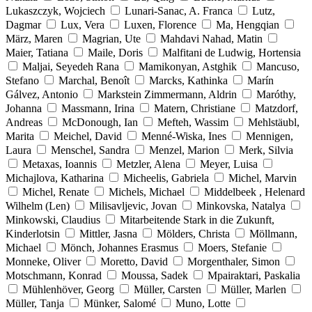
Lukaszczyk, Wojciech
Lunari-Sanac, A. Franca
Lutz,
Dagmar
Lux, Vera
Luxen, Florence
Ma, Hengqian
März, Maren
Magrian, Ute
Mahdavi Nahad, Matin
Maier, Tatiana
Maile, Doris
Malfitani de Ludwig, Hortensia
Maljai, Seyedeh Rana
Mamikonyan, Astghik
Mancuso,
Stefano
Marchal, Benoît
Marcks, Kathinka
Marín
Gálvez, Antonio
Markstein Zimmermann, Aldrin
Maróthy,
Johanna
Massmann, Irina
Matern, Christiane
Matzdorf,
Andreas
McDonough, Ian
Mefteh, Wassim
Mehlstäubl,
Marita
Meichel, David
Menné-Wiska, Ines
Mennigen,
Laura
Menschel, Sandra
Menzel, Marion
Merk, Silvia
Metaxas, Ioannis
Metzler, Alena
Meyer, Luisa
Michajlova, Katharina
Micheelis, Gabriela
Michel, Marvin
Michel, Renate
Michels, Michael
Middelbeek , Helenard
Wilhelm (Len)
Milisavljevic, Jovan
Minkovska, Natalya
Minkowski, Claudius
Mitarbeitende Stark in die Zukunft,
Kinderlotsin
Mittler, Jasna
Mölders, Christa
Möllmann,
Michael
Mönch, Johannes Erasmus
Moers, Stefanie
Monneke, Oliver
Moretto, David
Morgenthaler, Simon
Motschmann, Konrad
Moussa, Sadek
Mpairaktari, Paskalia
Mühlenhöver, Georg
Müller, Carsten
Müller, Marlen
Müller, Tanja
Münker, Salomé
Muno, Lotte