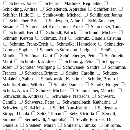
Scheuer, Jonas
Scheurich-Martinez, Reginaldo
Schickling, Andrea
Schiederich, Apiradee
Schiffer, Jan
Schiffer, Hilde D.
Schikowski, Michael
Schillinger, Janna
Schleicher, Britta
Schleypen, Aline
Schloßmacher,
Susanne
Schmeichel-Kreitschmer, Anke
Schmeißer, Tanja
Schmidt, Bernd
Schmidt, Patrick
Schmidt, Michael
Schmidt, Kerstin
Schmitz, Ralf
Schmitz, Claudia Cristina
Schmitz, Franz-Erich
Schmolke, Hannelore
Schneider-
Lohmar, Sophie
Schneider-Störmann, Ludger
Schöler,
Monika
Schönau, Gabi
Schöneberger, Petra
Schönfeld,
Marit
Schönfeld, Andreas
Schöning, Petra
Schöpper,
Josef
Scholter, Wolfgang
Schowanek, Sandra
Schramm,
Frances
Schreiner, Brigitte
Schütz, Carolin
Schütze-
Molaiefar, Zahra
Schukowski, Kerstin
Schulte, Bruno
Schultz-Rotter, Wilfried
Schulz, Daniela
Schulz, Holger
Schulz, Anica
Schulze, Michael
Schumacher, Marietta
Schwachulla, Andreas
Schwanke, Natascha
Schwarz,
Camille
Schwarze, Petra
Schwarzelbach, Katharina
Schwieren, Karl-Heinz
Seidel, Ann-Kathrin
Seidenath-
Strupp, Ursula
Seitz, Tilman
Seiz, Victoria
Semoli,
Simone
Sermelwall, Nagibullah
Séville-Fürnkäs, Dr.
Daniella
Shaheen, Marah
Shiraishi, Fumiko
Shiroma,