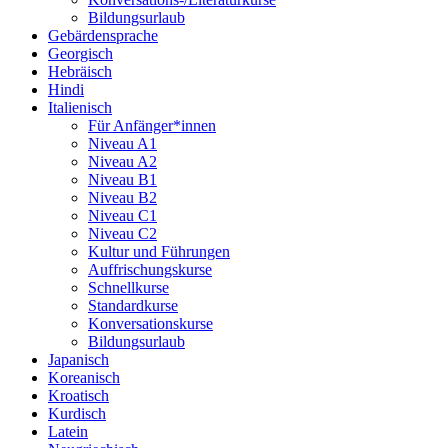
Bildungsurlaub
Gebärdensprache
Georgisch
Hebräisch
Hindi
Italienisch
Für Anfänger*innen
Niveau A1
Niveau A2
Niveau B1
Niveau B2
Niveau C1
Niveau C2
Kultur und Führungen
Auffrischungskurse
Schnellkurse
Standardkurse
Konversationskurse
Bildungsurlaub
Japanisch
Koreanisch
Kroatisch
Kurdisch
Latein