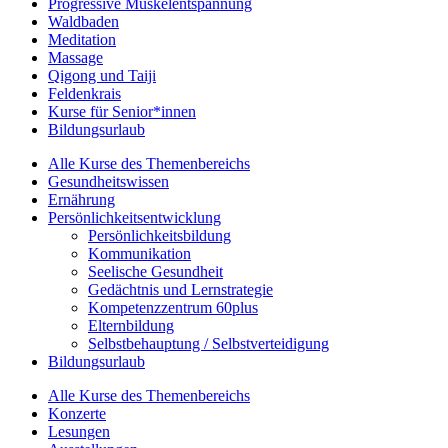
Progressive Muskelentspannung
Waldbaden
Meditation
Massage
Qigong und Taiji
Feldenkrais
Kurse für Senior*innen
Bildungsurlaub
Alle Kurse des Themenbereichs
Gesundheitswissen
Ernährung
Persönlichkeitsentwicklung
Persönlichkeitsbildung
Kommunikation
Seelische Gesundheit
Gedächtnis und Lernstrategie
Kompetenzzentrum 60plus
Elternbildung
Selbstbehauptung / Selbstverteidigung
Bildungsurlaub
Alle Kurse des Themenbereichs
Konzerte
Lesungen