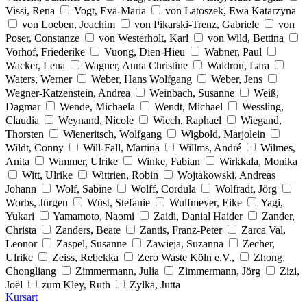
Vissi, Rena
Vogt, Eva-Maria
von Latoszek, Ewa Katarzyna
von Loeben, Joachim
von Pikarski-Trenz, Gabriele
von
Poser, Constanze
von Westerholt, Karl
von Wild, Bettina
Vorhof, Friederike
Vuong, Dien-Hieu
Wabner, Paul
Wacker, Lena
Wagner, Anna Christine
Waldron, Lara
Waters, Werner
Weber, Hans Wolfgang
Weber, Jens
Wegner-Katzenstein, Andrea
Weinbach, Susanne
Weiß,
Dagmar
Wende, Michaela
Wendt, Michael
Wessling,
Claudia
Weynand, Nicole
Wiech, Raphael
Wiegand,
Thorsten
Wieneritsch, Wolfgang
Wigbold, Marjolein
Wildt, Conny
Will-Fall, Martina
Willms, André
Wilmes,
Anita
Wimmer, Ulrike
Winke, Fabian
Wirkkala, Monika
Witt, Ulrike
Wittrien, Robin
Wojtakowski, Andreas
Johann
Wolf, Sabine
Wolff, Cordula
Wolfradt, Jörg
Worbs, Jürgen
Wüst, Stefanie
Wulfmeyer, Eike
Yagi,
Yukari
Yamamoto, Naomi
Zaidi, Danial Haider
Zander,
Christa
Zanders, Beate
Zantis, Franz-Peter
Zarca Val,
Leonor
Zaspel, Susanne
Zawieja, Suzanna
Zecher,
Ulrike
Zeiss, Rebekka
Zero Waste Köln e.V.,
Zhong,
Chongliang
Zimmermann, Julia
Zimmermann, Jörg
Zizi,
Joël
zum Kley, Ruth
Zylka, Jutta
Kursart