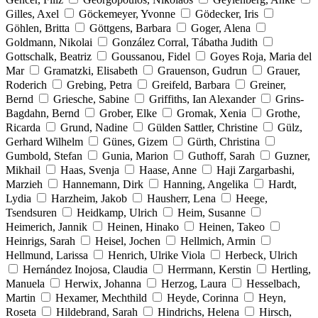
Gilles, Axel
Göckemeyer, Yvonne
Gödecker, Iris
Göhlen, Britta
Göttgens, Barbara
Goger, Alena
Goldmann, Nikolai
González Corral, Tábatha Judith
Gottschalk, Beatriz
Goussanou, Fidel
Goyes Roja, Maria del
Mar
Gramatzki, Elisabeth
Grauenson, Gudrun
Grauer,
Roderich
Grebing, Petra
Greifeld, Barbara
Greiner,
Bernd
Griesche, Sabine
Griffiths, Ian Alexander
Grins-
Bagdahn, Bernd
Grober, Elke
Gromak, Xenia
Grothe,
Ricarda
Grund, Nadine
Gülden Sattler, Christine
Gülz,
Gerhard Wilhelm
Günes, Gizem
Gürth, Christina
Gumbold, Stefan
Gunia, Marion
Guthoff, Sarah
Guzner,
Mikhail
Haas, Svenja
Haase, Anne
Haji Zargarbashi,
Marzieh
Hannemann, Dirk
Hanning, Angelika
Hardt,
Lydia
Harzheim, Jakob
Hausherr, Lena
Heege,
Tsendsuren
Heidkamp, Ulrich
Heim, Susanne
Heimerich, Jannik
Heinen, Hinako
Heinen, Takeo
Heinrigs, Sarah
Heisel, Jochen
Hellmich, Armin
Hellmund, Larissa
Henrich, Ulrike Viola
Herbeck, Ulrich
Hernández Inojosa, Claudia
Herrmann, Kerstin
Hertling,
Manuela
Herwix, Johanna
Herzog, Laura
Hesselbach,
Martin
Hexamer, Mechthild
Heyde, Corinna
Heyn,
Roseta
Hildebrand, Sarah
Hindrichs, Helena
Hirsch,