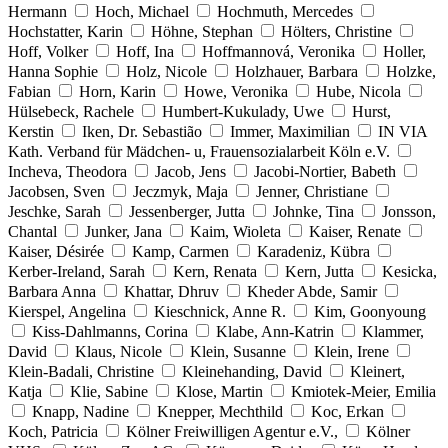
Hermann
Hoch, Michael
Hochmuth, Mercedes
Hochstatter, Karin
Höhne, Stephan
Hölters, Christine
Hoff, Volker
Hoff, Ina
Hoffmannová, Veronika
Holler,
Hanna Sophie
Holz, Nicole
Holzhauer, Barbara
Holzke,
Fabian
Horn, Karin
Howe, Veronika
Hube, Nicola
Hülsebeck, Rachele
Humbert-Kukulady, Uwe
Hurst,
Kerstin
Iken, Dr. Sebastião
Immer, Maximilian
IN VIA
Kath. Verband für Mädchen- u, Frauensozialarbeit Köln e.V.
Incheva, Theodora
Jacob, Jens
Jacobi-Nortier, Babeth
Jacobsen, Sven
Jeczmyk, Maja
Jenner, Christiane
Jeschke, Sarah
Jessenberger, Jutta
Johnke, Tina
Jonsson,
Chantal
Junker, Jana
Kaim, Wioleta
Kaiser, Renate
Kaiser, Désirée
Kamp, Carmen
Karadeniz, Kübra
Kerber-Ireland, Sarah
Kern, Renata
Kern, Jutta
Kesicka,
Barbara Anna
Khattar, Dhruv
Kheder Abde, Samir
Kierspel, Angelina
Kieschnick, Anne R.
Kim, Goonyoung
Kiss-Dahlmanns, Corina
Klabe, Ann-Katrin
Klammer,
David
Klaus, Nicole
Klein, Susanne
Klein, Irene
Klein-Badali, Christine
Kleinehanding, David
Kleinert,
Katja
Klie, Sabine
Klose, Martin
Kmiotek-Meier, Emilia
Knapp, Nadine
Knepper, Mechthild
Koc, Erkan
Koch, Patricia
Kölner Freiwilligen Agentur e.V.,
Kölner