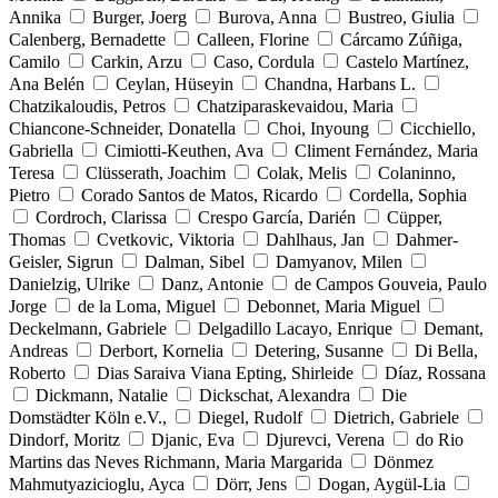
Annika
Burger, Joerg
Burova, Anna
Bustreo, Giulia
Calenberg, Bernadette
Calleen, Florine
Cárcamo Zúñiga,
Camilo
Carkin, Arzu
Caso, Cordula
Castelo Martínez,
Ana Belén
Ceylan, Hüseyin
Chandna, Harbans L.
Chatzikaloudis, Petros
Chatziparaskevaidou, Maria
Chiancone-Schneider, Donatella
Choi, Inyoung
Cicchiello,
Gabriella
Cimiotti-Keuthen, Ava
Climent Fernández, Maria
Teresa
Clüsserath, Joachim
Colak, Melis
Colaninno,
Pietro
Corado Santos de Matos, Ricardo
Cordella, Sophia
Cordroch, Clarissa
Crespo García, Darién
Cüpper,
Thomas
Cvetkovic, Viktoria
Dahlhaus, Jan
Dahmer-
Geisler, Sigrun
Dalman, Sibel
Damyanov, Milen
Danielzig, Ulrike
Danz, Antonie
de Campos Gouveia, Paulo
Jorge
de la Loma, Miguel
Debonnet, Maria Miguel
Deckelmann, Gabriele
Delgadillo Lacayo, Enrique
Demant,
Andreas
Derbort, Kornelia
Detering, Susanne
Di Bella,
Roberto
Dias Saraiva Viana Epting, Shirleide
Díaz, Rossana
Dickmann, Natalie
Dickschat, Alexandra
Die
Domstädter Köln e.V.,
Diegel, Rudolf
Dietrich, Gabriele
Dindorf, Moritz
Djanic, Eva
Djurevci, Verena
do Rio
Martins das Neves Richmann, Maria Margarida
Dönmez
Mahmutyazicioglu, Ayca
Dörr, Jens
Dogan, Aygül-Lia