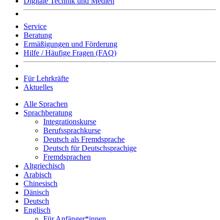
Digitale Technik und Medien
Service
Beratung
Ermäßigungen und Förderung
Hilfe / Häufige Fragen (FAQ)
Für Lehrkräfte
Aktuelles
Alle Sprachen
Sprachberatung
Integrationskurse
Berufssprachkurse
Deutsch als Fremdsprache
Deutsch für Deutschsprachige
Fremdsprachen
Altgriechisch
Arabisch
Chinesisch
Dänisch
Deutsch
Englisch
Für Anfänger*innen