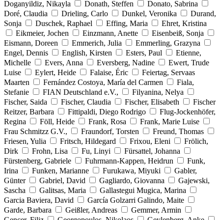
Doganyildiz, Nikayla
Donath, Steffen
Donato, Sabrina
Doré, Claudia
Drieling, Carlo
Dunkel, Veronika
Durand,
Sonja
Duschek, Raphael
Effing, Maria
Ehret, Kristina
Eikmeier, Jochen
Einzmann, Anette
Eisenbeiß, Sonja
Eismann, Doreen
Emmerich, Julia
Emmerling, Grazyna
Engel, Dennis
English, Kirsten
Esters, Paul
Etienne,
Michelle
Evers, Anna
Eversberg, Nadine
Ewert, Trude
Luise
Eylert, Heide
Falaise, Éric
Feiertag, Servaas
Maarten
Fernández Costoya, María del Carmen
Fiala,
Stefanie
FIAN Deutschland e.V.,
Filyanina, Nelya
Fischer, Saida
Fischer, Claudia
Fischer, Elisabeth
Fischer
Reitzer, Barbara
Fittipaldi, Diego Rodrigo
Flug-Jockenhöfer,
Regina
Föll, Heide
Frank, Rosa
Frank, Marie Luise
Frau Schmitzz G.V.,
Fraundorf, Torsten
Freund, Thomas
Friesen, Yulia
Fritsch, Hildegard
Frixou, Eleni
Frölich,
Dirk
Frohn, Lisa
Fu, Linyi
Fürsattel, Johanna
Fürstenberg, Gabriele
Fuhrmann-Kappen, Heidrun
Funk,
Irina
Funken, Marianne
Furukawa, Miyuki
Gabler,
Günter
Gabriel, David
Gagliardo, Giovanna
Gajewski,
Sascha
Galitsas, Maria
Gallastegui Mugica, Marina
Garcia Baviera, David
García Golzarri Galindo, Maite
Garde, Barbara
Geißler, Andreas
Gemmer, Armin
Gencer, Filiz
Georgopoulos, Nikolaos
Geylenberg, Anke