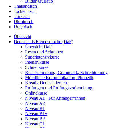
Bildungsurlaub
Thailändisch
Tschechisch
Türkisch
Ukrainisch
Ungarisch
Übersicht
Deutsch als Fremdsprache (DaF)
Übersicht DaF
Lesen und Schreiben
Superintensivkurse
Intensivkurse
Schnellkurse
Rechtschreibung, Grammatik, Schreibtraining
Mündliche Kommunikation, Phonetik
Kreativ Deutsch lernen
Prüfungen und Prüfungsvorbereitung
Onlinekurse
Niveau A1 - Für Anfänger*innen
Niveau A2
Niveau B1
Niveau B1+
Niveau B2
Niveau C1