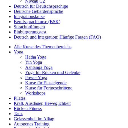
Niveau C2
Deutsch für Deutschsprachige
Deutsche Gebärdensprache
Integrationskurse
Berufssprachkurse (BSK)
Sprachprüfungen
Einbürgerungstest
Deutsch und Integration: Häufige Fragen (FAQ)
Alle Kurse des Themenbereichs
Yoga
Hatha Yoga
Yin Yoga
Ashtanga Yoga
Yoga für Rücken und Gelenke
Power Yoga
Kurse für Einsteigende
Kurse für Fortgeschrittene
Workshops
Pilates
Kraft, Ausdauer, Beweglichkeit
Rücken-Fitness
Tanz
Gelassenheit im Alltag
Autogenes Training