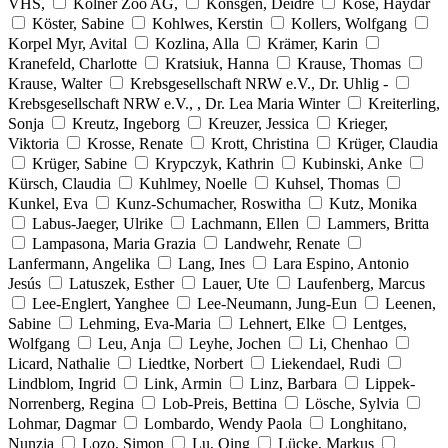
VHS,
Kölner Zoo AG,
Könsgen, Deidre
Köse, Haydar
Köster, Sabine
Kohlwes, Kerstin
Kollers, Wolfgang
Korpel Myr, Avital
Kozlina, Alla
Krämer, Karin
Kranefeld, Charlotte
Kratsiuk, Hanna
Krause, Thomas
Krause, Walter
Krebsgesellschaft NRW e.V., Dr. Uhlig -
Krebsgesellschaft NRW e.V., , Dr. Lea Maria Winter
Kreiterling,
Sonja
Kreutz, Ingeborg
Kreuzer, Jessica
Krieger,
Viktoria
Krosse, Renate
Krott, Christina
Krüger, Claudia
Krüger, Sabine
Krypczyk, Kathrin
Kubinski, Anke
Kürsch, Claudia
Kuhlmey, Noelle
Kuhsel, Thomas
Kunkel, Eva
Kunz-Schumacher, Roswitha
Kutz, Monika
Labus-Jaeger, Ulrike
Lachmann, Ellen
Lammers, Britta
Lampasona, Maria Grazia
Landwehr, Renate
Lanfermann, Angelika
Lang, Ines
Lara Espino, Antonio
Jesús
Latuszek, Esther
Lauer, Ute
Laufenberg, Marcus
Lee-Englert, Yanghee
Lee-Neumann, Jung-Eun
Leenen,
Sabine
Lehming, Eva-Maria
Lehnert, Elke
Lentges,
Wolfgang
Leu, Anja
Leyhe, Jochen
Li, Chenhao
Licard, Nathalie
Liedtke, Norbert
Liekendael, Rudi
Lindblom, Ingrid
Link, Armin
Linz, Barbara
Lippek-
Norrenberg, Regina
Lob-Preis, Bettina
Lösche, Sylvia
Lohmar, Dagmar
Lombardo, Wendy Paola
Longhitano,
Nunzia
Lozo, Simon
Lu, Qing
Lücke, Markus