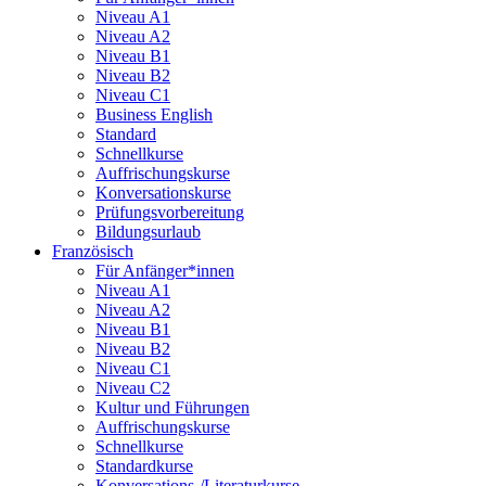
Niveau A1
Niveau A2
Niveau B1
Niveau B2
Niveau C1
Business English
Standard
Schnellkurse
Auffrischungskurse
Konversationskurse
Prüfungsvorbereitung
Bildungsurlaub
Französisch
Für Anfänger*innen
Niveau A1
Niveau A2
Niveau B1
Niveau B2
Niveau C1
Niveau C2
Kultur und Führungen
Auffrischungskurse
Schnellkurse
Standardkurse
Konversations-/Literaturkurse