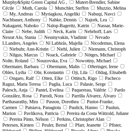
Murphy&Spitz Green Capital AG ,
Mutert-Brendler, Sabine
Cécile
Muth, Carola
Mutschler, Steffen
Muzzio, Melina
My, Andreas
Myriagkou, Angeliki
Nabuqi, Navci
Nachbauer, Anthony
Nahke, Dennis
Najork, Lea
Nakagami, Nahoko
Nalop-Bageritz, Katrin
Nassar, Marie-
Claire
Nebe, Judith
Neck, Karin
Nehrhoff, Lars
Nesrat Alo, Stania
Neumyvakin, Vladimir
Nevado
LLandres, Angeles
Ní Labhrás, Majella
Nicodemus, Elena
Niebuhr, Ann-Kristin
Niehl, Julien
Niemann, Christoph
Nilgus, Marcus
Noack, Gabriele
Nötges, Michael
Nolte, Roland
Nouzovska, Eva
Nowottny, Michael
Obermaier, Barbara
Obermann, Malin
Ofteringer, Irene
Ohles, Lydia
Ohr, Konstantin
Oji, Lila
Oldag, Elisabeth
Ongaro, Ralf
Otten, Elke
Ottitsch, Rigo
Pacheco
Raguz, Maria Teresa
Paglia, Luca
Palasie, Serge
Palesch, Anja
Pantel, Evelina
Paquereau, Valérie
Pardo
González, Rosa
Parodi, Nora
Parrilla Álvarez, Álvaro
Parthasarathy, Mira
Passon, Dorothea
Pastor-Franke,
Carmen
Patsiava, Panagiota
Paulick, Hanno
Paulun,
Marion
Pavlikova, Patricia
Pereira da Costa Wätzold, Juliane
Pereira Pinto, Nélson
Perkins, Christopher Alan
Petersen, Kirsten
Peuler, Bernd
Pfarr, Jeanette
Pfister,
Hildegard
Philipp, Hildegard
Piccolo, Altera
Plewka,