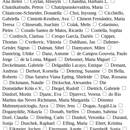
Ana Belén
Ceylan, Hüseyin
Chandna, Harbans L.
Chatzikaloudis, Petros
Chatziparaskevaidou, Maria
Chiancone-Schneider, Donatella
Choi, Inyoung
Cicchiello,
Gabriella
Cimiotti-Keuthen, Ava
Climent Fernández, Maria
Teresa
Clüsserath, Joachim
Colak, Melis
Colaninno,
Pietro
Corado Santos de Matos, Ricardo
Cordella, Sophia
Cordroch, Clarissa
Crespo García, Darién
Cüpper,
Thomas
Cvetkovic, Viktoria
Dahlhaus, Jan
Dahmer-
Geisler, Sigrun
Dalman, Sibel
Damyanov, Milen
Danielzig, Ulrike
Danz, Antonie
de Campos Gouveia, Paulo
Jorge
de la Loma, Miguel
Debonnet, Maria Miguel
Deckelmann, Gabriele
Delgadillo Lacayo, Enrique
Demant,
Andreas
Derbort, Kornelia
Detering, Susanne
Di Bella,
Roberto
Dias Saraiva Viana Epting, Shirleide
Díaz, Rossana
Dickmann, Natalie
Dickschat, Alexandra
Die
Domstädter Köln e.V.,
Diegel, Rudolf
Dietrich, Gabriele
Dindorf, Moritz
Djanic, Eva
Djurevci, Verena
do Rio
Martins das Neves Richmann, Maria Margarida
Dönmez
Mahmutyazicioglu, Ayca
Dörr, Jens
Dogan, Aygül-Lia
Doganyildiz, Nikayla
Donath, Steffen
Donato, Sabrina
Doré, Claudia
Drieling, Carlo
Dunkel, Veronika
Durand,
Sonja
Duschek, Raphael
Effing, Maria
Ehret, Kristina
Eikmeier, Jochen
Einzmann, Anette
Eisenbeiß, Sonja