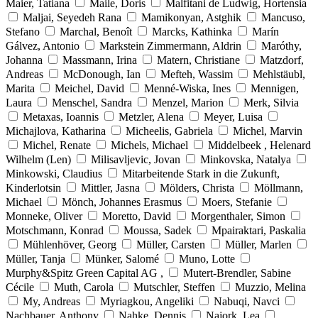
Maier, Tatiana
Maile, Doris
Malfitani de Ludwig, Hortensia
Maljai, Seyedeh Rana
Mamikonyan, Astghik
Mancuso,
Stefano
Marchal, Benoît
Marcks, Kathinka
Marín
Gálvez, Antonio
Markstein Zimmermann, Aldrin
Maróthy,
Johanna
Massmann, Irina
Matern, Christiane
Matzdorf,
Andreas
McDonough, Ian
Mefteh, Wassim
Mehlstäubl,
Marita
Meichel, David
Menné-Wiska, Ines
Mennigen,
Laura
Menschel, Sandra
Menzel, Marion
Merk, Silvia
Metaxas, Ioannis
Metzler, Alena
Meyer, Luisa
Michajlova, Katharina
Micheelis, Gabriela
Michel, Marvin
Michel, Renate
Michels, Michael
Middelbeek , Helenard
Wilhelm (Len)
Milisavljevic, Jovan
Minkovska, Natalya
Minkowski, Claudius
Mitarbeitende Stark in die Zukunft,
Kinderlotsin
Mittler, Jasna
Mölders, Christa
Möllmann,
Michael
Mönch, Johannes Erasmus
Moers, Stefanie
Monneke, Oliver
Moretto, David
Morgenthaler, Simon
Motschmann, Konrad
Moussa, Sadek
Mpairaktari, Paskalia
Mühlenhöver, Georg
Müller, Carsten
Müller, Marlen
Müller, Tanja
Münker, Salomé
Muno, Lotte
Murphy&Spitz Green Capital AG ,
Mutert-Brendler, Sabine
Cécile
Muth, Carola
Mutschler, Steffen
Muzzio, Melina
My, Andreas
Myriagkou, Angeliki
Nabuqi, Navci
Nachbauer, Anthony
Nahke, Dennis
Najork, Lea