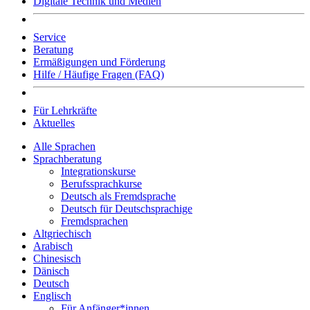
Digitale Technik und Medien
Service
Beratung
Ermäßigungen und Förderung
Hilfe / Häufige Fragen (FAQ)
Für Lehrkräfte
Aktuelles
Alle Sprachen
Sprachberatung
Integrationskurse
Berufssprachkurse
Deutsch als Fremdsprache
Deutsch für Deutschsprachige
Fremdsprachen
Altgriechisch
Arabisch
Chinesisch
Dänisch
Deutsch
Englisch
Für Anfänger*innen