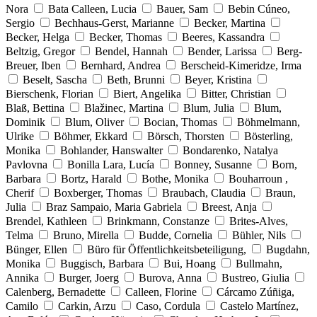
Nora
Bata Calleen, Lucia
Bauer, Sam
Bebin Cúneo,
Sergio
Bechhaus-Gerst, Marianne
Becker, Martina
Becker, Helga
Becker, Thomas
Beeres, Kassandra
Beltzig, Gregor
Bendel, Hannah
Bender, Larissa
Berg-
Breuer, Iben
Bernhard, Andrea
Berscheid-Kimeridze, Irma
Beselt, Sascha
Beth, Brunni
Beyer, Kristina
Bierschenk, Florian
Biert, Angelika
Bitter, Christian
Blaß, Bettina
Blažinec, Martina
Blum, Julia
Blum,
Dominik
Blum, Oliver
Bocian, Thomas
Böhmelmann,
Ulrike
Böhmer, Ekkard
Börsch, Thorsten
Bösterling,
Monika
Bohlander, Hanswalter
Bondarenko, Natalya
Pavlovna
Bonilla Lara, Lucía
Bonney, Susanne
Born,
Barbara
Bortz, Harald
Bothe, Monika
Bouharroun ,
Cherif
Boxberger, Thomas
Braubach, Claudia
Braun,
Julia
Braz Sampaio, Maria Gabriela
Breest, Anja
Brendel, Kathleen
Brinkmann, Constanze
Brites-Alves,
Telma
Bruno, Mirella
Budde, Cornelia
Bühler, Nils
Bünger, Ellen
Büro für Öffentlichkeitsbeteiligung,
Bugdahn,
Monika
Buggisch, Barbara
Bui, Hoang
Bullmahn,
Annika
Burger, Joerg
Burova, Anna
Bustreo, Giulia
Calenberg, Bernadette
Calleen, Florine
Cárcamo Zúñiga,
Camilo
Carkin, Arzu
Caso, Cordula
Castelo Martínez,