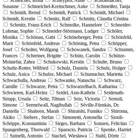
Schleicher, Britta
Schleypen, Aline
Schloßmacher,
Susanne
Schmeichel-Kreitschmer, Anke
Schmeißer, Tanja
Schmidt, Bernd
Schmidt, Patrick
Schmidt, Michael
Schmidt, Kerstin
Schmitz, Ralf
Schmitz, Claudia Cristina
Schmitz, Franz-Erich
Schmolke, Hannelore
Schneider-
Lohmar, Sophie
Schneider-Störmann, Ludger
Schöler,
Monika
Schönau, Gabi
Schöneberger, Petra
Schönfeld,
Marit
Schönfeld, Andreas
Schöning, Petra
Schöpper,
Josef
Scholter, Wolfgang
Schowanek, Sandra
Schramm,
Frances
Schreiner, Brigitte
Schütz, Carolin
Schütze-
Molaiefar, Zahra
Schukowski, Kerstin
Schulte, Bruno
Schultz-Rotter, Wilfried
Schulz, Daniela
Schulz, Holger
Schulz, Anica
Schulze, Michael
Schumacher, Marietta
Schwachulla, Andreas
Schwanke, Natascha
Schwarz,
Camille
Schwarze, Petra
Schwarzelbach, Katharina
Schwieren, Karl-Heinz
Seidel, Ann-Kathrin
Seidenath-
Strupp, Ursula
Seitz, Tilman
Seiz, Victoria
Semoli,
Simone
Sermelwall, Nagibullah
Séville-Fürnkäs, Dr.
Daniella
Shaheen, Marah
Shiraishi, Fumiko
Shiroma,
Akiko
Siebers , Stefan
Simonetti, Antonella
Siouli-
Schöppe, Konstantinia
Sirges, Barbara
Sonnen, Felicitas
Spangenberg, Thorwald
Sparacio, Patricia
Spenke, Harriet
Spinelli, Antonio
Stachel, Wiesława
Stahl, Dörte