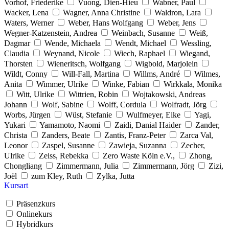
Vorhof, Friederike
Vuong, Dien-Hieu
Wabner, Paul
Wacker, Lena
Wagner, Anna Christine
Waldron, Lara
Waters, Werner
Weber, Hans Wolfgang
Weber, Jens
Wegner-Katzenstein, Andrea
Weinbach, Susanne
Weiß,
Dagmar
Wende, Michaela
Wendt, Michael
Wessling,
Claudia
Weynand, Nicole
Wiech, Raphael
Wiegand,
Thorsten
Wieneritsch, Wolfgang
Wigbold, Marjolein
Wildt, Conny
Will-Fall, Martina
Willms, André
Wilmes,
Anita
Wimmer, Ulrike
Winke, Fabian
Wirkkala, Monika
Witt, Ulrike
Wittrien, Robin
Wojtakowski, Andreas
Johann
Wolf, Sabine
Wolff, Cordula
Wolfradt, Jörg
Worbs, Jürgen
Wüst, Stefanie
Wulfmeyer, Eike
Yagi,
Yukari
Yamamoto, Naomi
Zaidi, Danial Haider
Zander,
Christa
Zanders, Beate
Zantis, Franz-Peter
Zarca Val,
Leonor
Zaspel, Susanne
Zawieja, Suzanna
Zecher,
Ulrike
Zeiss, Rebekka
Zero Waste Köln e.V.,
Zhong,
Chongliang
Zimmermann, Julia
Zimmermann, Jörg
Zizi,
Joël
zum Kley, Ruth
Zylka, Jutta
Kursart
Präsenzkurs
Onlinekurs
Hybridkurs