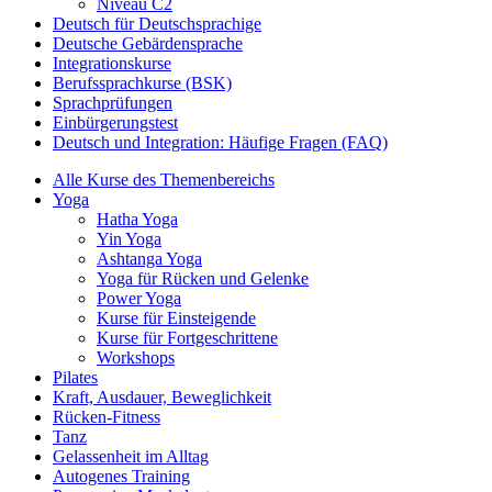
Niveau C2
Deutsch für Deutschsprachige
Deutsche Gebärdensprache
Integrationskurse
Berufssprachkurse (BSK)
Sprachprüfungen
Einbürgerungstest
Deutsch und Integration: Häufige Fragen (FAQ)
Alle Kurse des Themenbereichs
Yoga
Hatha Yoga
Yin Yoga
Ashtanga Yoga
Yoga für Rücken und Gelenke
Power Yoga
Kurse für Einsteigende
Kurse für Fortgeschrittene
Workshops
Pilates
Kraft, Ausdauer, Beweglichkeit
Rücken-Fitness
Tanz
Gelassenheit im Alltag
Autogenes Training