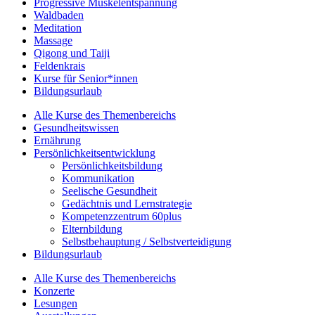
Progressive Muskelentspannung
Waldbaden
Meditation
Massage
Qigong und Taiji
Feldenkrais
Kurse für Senior*innen
Bildungsurlaub
Alle Kurse des Themenbereichs
Gesundheitswissen
Ernährung
Persönlichkeitsentwicklung
Persönlichkeitsbildung
Kommunikation
Seelische Gesundheit
Gedächtnis und Lernstrategie
Kompetenzzentrum 60plus
Elternbildung
Selbstbehauptung / Selbstverteidigung
Bildungsurlaub
Alle Kurse des Themenbereichs
Konzerte
Lesungen