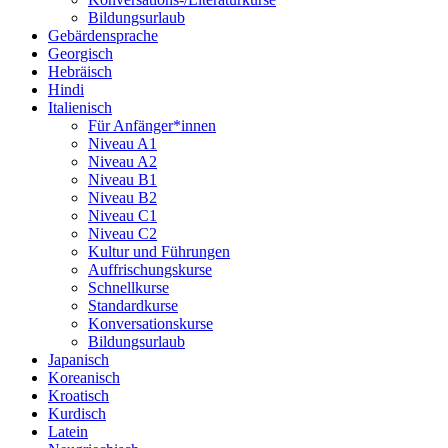
Bildungsurlaub
Gebärdensprache
Georgisch
Hebräisch
Hindi
Italienisch
Für Anfänger*innen
Niveau A1
Niveau A2
Niveau B1
Niveau B2
Niveau C1
Niveau C2
Kultur und Führungen
Auffrischungskurse
Schnellkurse
Standardkurse
Konversationskurse
Bildungsurlaub
Japanisch
Koreanisch
Kroatisch
Kurdisch
Latein