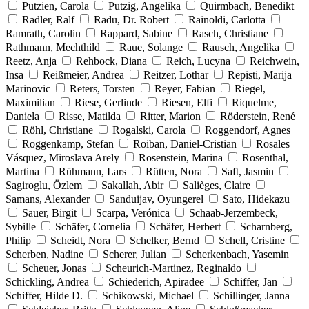
Putzien, Carola
Putzig, Angelika
Quirmbach, Benedikt
Radler, Ralf
Radu, Dr. Robert
Rainoldi, Carlotta
Ramrath, Carolin
Rappard, Sabine
Rasch, Christiane
Rathmann, Mechthild
Raue, Solange
Rausch, Angelika
Reetz, Anja
Rehbock, Diana
Reich, Lucyna
Reichwein,
Insa
Reißmeier, Andrea
Reitzer, Lothar
Repisti, Marija
Marinovic
Reters, Torsten
Reyer, Fabian
Riegel,
Maximilian
Riese, Gerlinde
Riesen, Elfi
Riquelme,
Daniela
Risse, Matilda
Ritter, Marion
Röderstein, René
Röhl, Christiane
Rogalski, Carola
Roggendorf, Agnes
Roggenkamp, Stefan
Roiban, Daniel-Cristian
Rosales
Vásquez, Miroslava Arely
Rosenstein, Marina
Rosenthal,
Martina
Rühmann, Lars
Rütten, Nora
Saft, Jasmin
Sagiroglu, Özlem
Sakallah, Abir
Salièges, Claire
Samans, Alexander
Sanduijav, Oyungerel
Sato, Hidekazu
Sauer, Birgit
Scarpa, Verónica
Schaab-Jerzembeck,
Sybille
Schäfer, Cornelia
Schäfer, Herbert
Scharnberg,
Philip
Scheidt, Nora
Schelker, Bernd
Schell, Cristine
Scherben, Nadine
Scherer, Julian
Scherkenbach, Yasemin
Scheuer, Jonas
Scheurich-Martinez, Reginaldo
Schickling, Andrea
Schiederich, Apiradee
Schiffer, Jan
Schiffer, Hilde D.
Schikowski, Michael
Schillinger, Janna