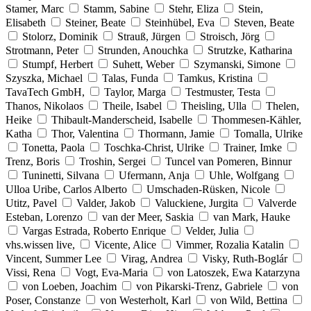
Stamer, Marc
Stamm, Sabine
Stehr, Eliza
Stein,
Elisabeth
Steiner, Beate
Steinhübel, Eva
Steven, Beate
Stolorz, Dominik
Strauß, Jürgen
Stroisch, Jörg
Strotmann, Peter
Strunden, Anouchka
Strutzke, Katharina
Stumpf, Herbert
Suhett, Weber
Szymanski, Simone
Szyszka, Michael
Talas, Funda
Tamkus, Kristina
TavaTech GmbH,
Taylor, Marga
Testmuster, Testa
Thanos, Nikolaos
Theile, Isabel
Theisling, Ulla
Thelen,
Heike
Thibault-Manderscheid, Isabelle
Thommesen-Kähler,
Katha
Thor, Valentina
Thormann, Jamie
Tomalla, Ulrike
Tonetta, Paola
Toschka-Christ, Ulrike
Trainer, Imke
Trenz, Boris
Troshin, Sergei
Tuncel van Pomeren, Binnur
Tuninetti, Silvana
Ufermann, Anja
Uhle, Wolfgang
Ulloa Uribe, Carlos Alberto
Umschaden-Rüsken, Nicole
Utitz, Pavel
Valder, Jakob
Valuckiene, Jurgita
Valverde
Esteban, Lorenzo
van der Meer, Saskia
van Mark, Hauke
Vargas Estrada, Roberto Enrique
Velder, Julia
vhs.wissen live,
Vicente, Alice
Vimmer, Rozalia Katalin
Vincent, Summer Lee
Virag, Andrea
Visky, Ruth-Boglár
Vissi, Rena
Vogt, Eva-Maria
von Latoszek, Ewa Katarzyna
von Loeben, Joachim
von Pikarski-Trenz, Gabriele
von
Poser, Constanze
von Westerholt, Karl
von Wild, Bettina