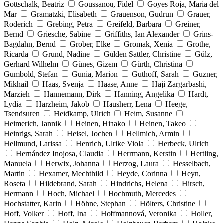
Gottschalk, Beatriz
Goussanou, Fidel
Goyes Roja, Maria del
Mar
Gramatzki, Elisabeth
Grauenson, Gudrun
Grauer,
Roderich
Grebing, Petra
Greifeld, Barbara
Greiner,
Bernd
Griesche, Sabine
Griffiths, Ian Alexander
Grins-
Bagdahn, Bernd
Grober, Elke
Gromak, Xenia
Grothe,
Ricarda
Grund, Nadine
Gülden Sattler, Christine
Gülz,
Gerhard Wilhelm
Günes, Gizem
Gürth, Christina
Gumbold, Stefan
Gunia, Marion
Guthoff, Sarah
Guzner,
Mikhail
Haas, Svenja
Haase, Anne
Haji Zargarbashi,
Marzieh
Hannemann, Dirk
Hanning, Angelika
Hardt,
Lydia
Harzheim, Jakob
Hausherr, Lena
Heege,
Tsendsuren
Heidkamp, Ulrich
Heim, Susanne
Heimerich, Jannik
Heinen, Hinako
Heinen, Takeo
Heinrigs, Sarah
Heisel, Jochen
Hellmich, Armin
Hellmund, Larissa
Henrich, Ulrike Viola
Herbeck, Ulrich
Hernández Inojosa, Claudia
Herrmann, Kerstin
Hertling,
Manuela
Herwix, Johanna
Herzog, Laura
Hesselbach,
Martin
Hexamer, Mechthild
Heyde, Corinna
Heyn,
Roseta
Hildebrand, Sarah
Hindrichs, Helena
Hirsch,
Hermann
Hoch, Michael
Hochmuth, Mercedes
Hochstatter, Karin
Höhne, Stephan
Hölters, Christine
Hoff, Volker
Hoff, Ina
Hoffmannová, Veronika
Holler,