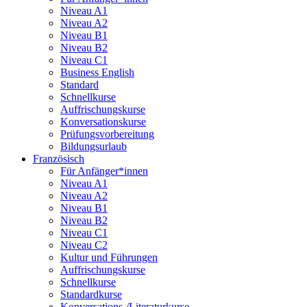
Niveau A1
Niveau A2
Niveau B1
Niveau B2
Niveau C1
Business English
Standard
Schnellkurse
Auffrischungskurse
Konversationskurse
Prüfungsvorbereitung
Bildungsurlaub
Französisch
Für Anfänger*innen
Niveau A1
Niveau A2
Niveau B1
Niveau B2
Niveau C1
Niveau C2
Kultur und Führungen
Auffrischungskurse
Schnellkurse
Standardkurse
Konversations-/Literaturkurse