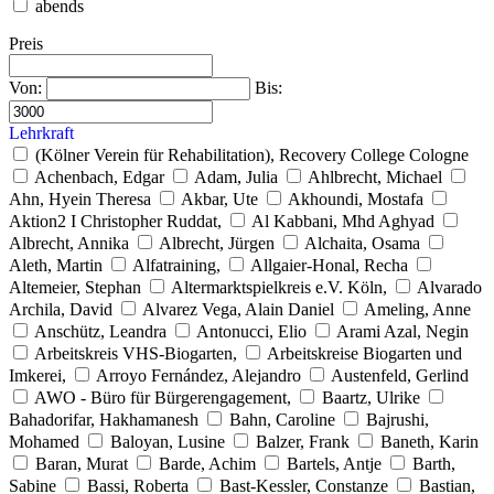
abends
Preis
Von:
Bis:
Lehrkraft
(Kölner Verein für Rehabilitation), Recovery College Cologne
Achenbach, Edgar
Adam, Julia
Ahlbrecht, Michael
Ahn, Hyein Theresa
Akbar, Ute
Akhoundi, Mostafa
Aktion2 I Christopher Ruddat,
Al Kabbani, Mhd Aghyad
Albrecht, Annika
Albrecht, Jürgen
Alchaita, Osama
Aleth, Martin
Alfatraining,
Allgaier-Honal, Recha
Altemeier, Stephan
Altermarktspielkreis e.V. Köln,
Alvarado
Archila, David
Alvarez Vega, Alain Daniel
Ameling, Anne
Anschütz, Leandra
Antonucci, Elio
Arami Azal, Negin
Arbeitskreis VHS-Biogarten,
Arbeitskreise Biogarten und
Imkerei,
Arroyo Fernández, Alejandro
Austenfeld, Gerlind
AWO - Büro für Bürgerengagement,
Baartz, Ulrike
Bahadorifar, Hakhamanesh
Bahn, Caroline
Bajrushi,
Mohamed
Baloyan, Lusine
Balzer, Frank
Baneth, Karin
Baran, Murat
Barde, Achim
Bartels, Antje
Barth,
Sabine
Bassi, Roberta
Bast-Kessler, Constanze
Bastian,