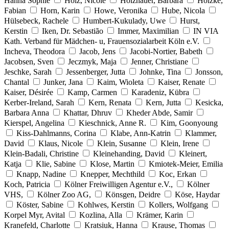
Hanna Sophie
Holz, Nicole
Holzhauer, Barbara
Holzke,
Fabian
Horn, Karin
Howe, Veronika
Hube, Nicola
Hülsebeck, Rachele
Humbert-Kukulady, Uwe
Hurst,
Kerstin
Iken, Dr. Sebastião
Immer, Maximilian
IN VIA
Kath. Verband für Mädchen- u, Frauensozialarbeit Köln e.V.
Incheva, Theodora
Jacob, Jens
Jacobi-Nortier, Babeth
Jacobsen, Sven
Jeczmyk, Maja
Jenner, Christiane
Jeschke, Sarah
Jessenberger, Jutta
Johnke, Tina
Jonsson,
Chantal
Junker, Jana
Kaim, Wioleta
Kaiser, Renate
Kaiser, Désirée
Kamp, Carmen
Karadeniz, Kübra
Kerber-Ireland, Sarah
Kern, Renata
Kern, Jutta
Kesicka,
Barbara Anna
Khattar, Dhruv
Kheder Abde, Samir
Kierspel, Angelina
Kieschnick, Anne R.
Kim, Goonyoung
Kiss-Dahlmanns, Corina
Klabe, Ann-Katrin
Klammer,
David
Klaus, Nicole
Klein, Susanne
Klein, Irene
Klein-Badali, Christine
Kleinehanding, David
Kleinert,
Katja
Klie, Sabine
Klose, Martin
Kmiotek-Meier, Emilia
Knapp, Nadine
Knepper, Mechthild
Koc, Erkan
Koch, Patricia
Kölner Freiwilligen Agentur e.V.,
Kölner
VHS,
Kölner Zoo AG,
Könsgen, Deidre
Köse, Haydar
Köster, Sabine
Kohlwes, Kerstin
Kollers, Wolfgang
Korpel Myr, Avital
Kozlina, Alla
Krämer, Karin
Kranefeld, Charlotte
Kratsiuk, Hanna
Krause, Thomas