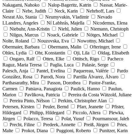
Nakagami, Nahoko
Nalop-Bageritz, Katrin
Nassar, Marie-
Claire
Nebe, Judith
Neck, Karin
Nehrhoff, Lars
Nesrat Alo, Stania
Neumyvakin, Vladimir
Nevado
LLandres, Angeles
Ní Labhrás, Majella
Nicodemus, Elena
Niebuhr, Ann-Kristin
Niehl, Julien
Niemann, Christoph
Nilgus, Marcus
Noack, Gabriele
Nötges, Michael
Nolte, Roland
Nouzovska, Eva
Nowottny, Michael
Obermaier, Barbara
Obermann, Malin
Ofteringer, Irene
Ohles, Lydia
Ohr, Konstantin
Oji, Lila
Oldag, Elisabeth
Ongaro, Ralf
Otten, Elke
Ottitsch, Rigo
Pacheco
Raguz, Maria Teresa
Paglia, Luca
Palasie, Serge
Palesch, Anja
Pantel, Evelina
Paquereau, Valérie
Pardo
González, Rosa
Parodi, Nora
Parrilla Álvarez, Álvaro
Parthasarathy, Mira
Passon, Dorothea
Pastor-Franke,
Carmen
Patsiava, Panagiota
Paulick, Hanno
Paulun,
Marion
Pavlikova, Patricia
Pereira da Costa Wätzold, Juliane
Pereira Pinto, Nélson
Perkins, Christopher Alan
Petersen, Kirsten
Peuler, Bernd
Pfarr, Jeanette
Pfister,
Hildegard
Philipp, Hildegard
Piccolo, Altera
Plewka,
Jürgen
Polacco, Teresa
Polat, Yusuf
Pourmansour, Jaleh
Precht, Filine
Predeek, Annette
Preiß, Jürgen
Pries,
Malte
Prokot, Diana
Puggioni, Roberto
Punitzer, Karin