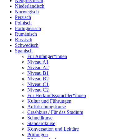
Neugriechisch
Niederländisch
Norwegisch
Persisch
Polnisch
Portugiesisch
Rumänisch
Russisch
Schwedisch
Spanisch
Für Anfänger*innen
Niveau A1
Niveau A2
Niveau B1
Niveau B2
Niveau C1
Niveau C2
Für Herkunftssprachler*innen
Kultur und Führungen
Auffrischungskurse
Crashkurs / Für das Studium
Schnellkurse
Standardkurse
Konversation und Lektüre
Prüfungen