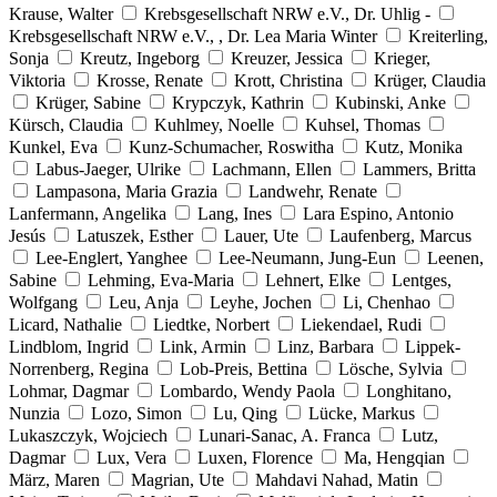
Krause, Walter
Krebsgesellschaft NRW e.V., Dr. Uhlig -
Krebsgesellschaft NRW e.V., , Dr. Lea Maria Winter
Kreiterling,
Sonja
Kreutz, Ingeborg
Kreuzer, Jessica
Krieger,
Viktoria
Krosse, Renate
Krott, Christina
Krüger, Claudia
Krüger, Sabine
Krypczyk, Kathrin
Kubinski, Anke
Kürsch, Claudia
Kuhlmey, Noelle
Kuhsel, Thomas
Kunkel, Eva
Kunz-Schumacher, Roswitha
Kutz, Monika
Labus-Jaeger, Ulrike
Lachmann, Ellen
Lammers, Britta
Lampasona, Maria Grazia
Landwehr, Renate
Lanfermann, Angelika
Lang, Ines
Lara Espino, Antonio
Jesús
Latuszek, Esther
Lauer, Ute
Laufenberg, Marcus
Lee-Englert, Yanghee
Lee-Neumann, Jung-Eun
Leenen,
Sabine
Lehming, Eva-Maria
Lehnert, Elke
Lentges,
Wolfgang
Leu, Anja
Leyhe, Jochen
Li, Chenhao
Licard, Nathalie
Liedtke, Norbert
Liekendael, Rudi
Lindblom, Ingrid
Link, Armin
Linz, Barbara
Lippek-
Norrenberg, Regina
Lob-Preis, Bettina
Lösche, Sylvia
Lohmar, Dagmar
Lombardo, Wendy Paola
Longhitano,
Nunzia
Lozo, Simon
Lu, Qing
Lücke, Markus
Lukaszczyk, Wojciech
Lunari-Sanac, A. Franca
Lutz,
Dagmar
Lux, Vera
Luxen, Florence
Ma, Hengqian
März, Maren
Magrian, Ute
Mahdavi Nahad, Matin