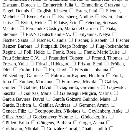
Eismann, Doreen
Emmerich, Julia
Emmerling, Grazyna
Engel, Dennis
English, Kirsten
Esters, Paul
Etienne,
Michelle
Evers, Anna
Eversberg, Nadine
Ewert, Trude
Luise
Eylert, Heide
Falaise, Éric
Feiertag, Servaas
Maarten
Fernández Costoya, María del Carmen
Fiala,
Stefanie
FIAN Deutschland e.V.,
Filyanina, Nelya
Fischer, Saida
Fischer, Claudia
Fischer, Elisabeth
Fischer
Reitzer, Barbara
Fittipaldi, Diego Rodrigo
Flug-Jockenhöfer,
Regina
Föll, Heide
Frank, Rosa
Frank, Marie Luise
Frau Schmitzz G.V.,
Fraundorf, Torsten
Freund, Thomas
Friesen, Yulia
Fritsch, Hildegard
Frixou, Eleni
Frölich,
Dirk
Frohn, Lisa
Fu, Linyi
Fürsattel, Johanna
Fürstenberg, Gabriele
Fuhrmann-Kappen, Heidrun
Funk,
Irina
Funken, Marianne
Furukawa, Miyuki
Gabler,
Günter
Gabriel, David
Gagliardo, Giovanna
Gajewski,
Sascha
Galitsas, Maria
Gallastegui Mugica, Marina
Garcia Baviera, David
García Golzarri Galindo, Maite
Garde, Barbara
Geißler, Andreas
Gemmer, Armin
Gencer, Filiz
Georgopoulos, Nikolaos
Geylenberg, Anke
Gilles, Axel
Göckemeyer, Yvonne
Gödecker, Iris
Göhlen, Britta
Göttgens, Barbara
Goger, Alena
Goldmann, Nikolai
González Corral, Tábatha Judith