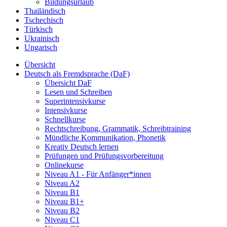
Bildungsurlaub
Thailändisch
Tschechisch
Türkisch
Ukrainisch
Ungarisch
Übersicht
Deutsch als Fremdsprache (DaF)
Übersicht DaF
Lesen und Schreiben
Superintensivkurse
Intensivkurse
Schnellkurse
Rechtschreibung, Grammatik, Schreibtraining
Mündliche Kommunikation, Phonetik
Kreativ Deutsch lernen
Prüfungen und Prüfungsvorbereitung
Onlinekurse
Niveau A1 - Für Anfänger*innen
Niveau A2
Niveau B1
Niveau B1+
Niveau B2
Niveau C1