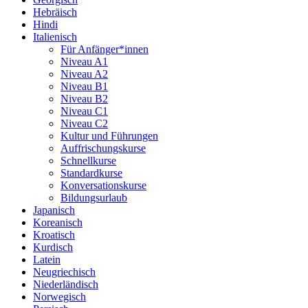
Hebräisch
Hindi
Italienisch
Für Anfänger*innen
Niveau A1
Niveau A2
Niveau B1
Niveau B2
Niveau C1
Niveau C2
Kultur und Führungen
Auffrischungskurse
Schnellkurse
Standardkurse
Konversationskurse
Bildungsurlaub
Japanisch
Koreanisch
Kroatisch
Kurdisch
Latein
Neugriechisch
Niederländisch
Norwegisch