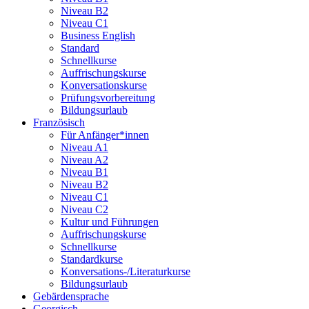
Niveau B2
Niveau C1
Business English
Standard
Schnellkurse
Auffrischungskurse
Konversationskurse
Prüfungsvorbereitung
Bildungsurlaub
Französisch
Für Anfänger*innen
Niveau A1
Niveau A2
Niveau B1
Niveau B2
Niveau C1
Niveau C2
Kultur und Führungen
Auffrischungskurse
Schnellkurse
Standardkurse
Konversations-/Literaturkurse
Bildungsurlaub
Gebärdensprache
Georgisch