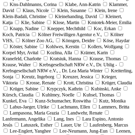
Kiss-Dahlmanns, Corina
Klabe, Ann-Katrin
Klammer,
David
Klaus, Nicole
Klein, Susanne
Klein, Irene
Klein-Badali, Christine
Kleinehanding, David
Kleinert,
Katja
Klie, Sabine
Klose, Martin
Kmiotek-Meier, Emilia
Knapp, Nadine
Knepper, Mechthild
Koc, Erkan
Koch, Patricia
Kölner Freiwilligen Agentur e.V.,
Kölner
VHS,
Kölner Zoo AG,
Könsgen, Deidre
Köse, Haydar
Köster, Sabine
Kohlwes, Kerstin
Kollers, Wolfgang
Korpel Myr, Avital
Kozlina, Alla
Krämer, Karin
Kranefeld, Charlotte
Kratsiuk, Hanna
Krause, Thomas
Krause, Walter
Krebsgesellschaft NRW e.V., Dr. Uhlig -
Krebsgesellschaft NRW e.V., , Dr. Lea Maria Winter
Kreiterling,
Sonja
Kreutz, Ingeborg
Kreuzer, Jessica
Krieger,
Viktoria
Krosse, Renate
Krott, Christina
Krüger, Claudia
Krüger, Sabine
Krypczyk, Kathrin
Kubinski, Anke
Kürsch, Claudia
Kuhlmey, Noelle
Kuhsel, Thomas
Kunkel, Eva
Kunz-Schumacher, Roswitha
Kutz, Monika
Labus-Jaeger, Ulrike
Lachmann, Ellen
Lammers, Britta
Lampasona, Maria Grazia
Landwehr, Renate
Lanfermann, Angelika
Lang, Ines
Lara Espino, Antonio
Jesús
Latuszek, Esther
Lauer, Ute
Laufenberg, Marcus
Lee-Englert, Yanghee
Lee-Neumann, Jung-Eun
Leenen,