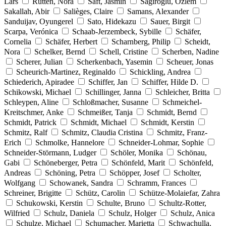
Lars
Rütten, Nora
Saft, Jasmin
Sagiroglu, Özlem
Sakallah, Abir
Salièges, Claire
Samans, Alexander
Sanduijav, Oyungerel
Sato, Hidekazu
Sauer, Birgit
Scarpa, Verónica
Schaab-Jerzembeck, Sybille
Schäfer,
Cornelia
Schäfer, Herbert
Scharnberg, Philip
Scheidt,
Nora
Schelker, Bernd
Schell, Cristine
Scherben, Nadine
Scherer, Julian
Scherkenbach, Yasemin
Scheuer, Jonas
Scheurich-Martinez, Reginaldo
Schickling, Andrea
Schiederich, Apiradee
Schiffer, Jan
Schiffer, Hilde D.
Schikowski, Michael
Schillinger, Janna
Schleicher, Britta
Schleypen, Aline
Schloßmacher, Susanne
Schmeichel-
Kreitschmer, Anke
Schmeißer, Tanja
Schmidt, Bernd
Schmidt, Patrick
Schmidt, Michael
Schmidt, Kerstin
Schmitz, Ralf
Schmitz, Claudia Cristina
Schmitz, Franz-
Erich
Schmolke, Hannelore
Schneider-Lohmar, Sophie
Schneider-Störmann, Ludger
Schöler, Monika
Schönau,
Gabi
Schöneberger, Petra
Schönfeld, Marit
Schönfeld,
Andreas
Schöning, Petra
Schöpper, Josef
Scholter,
Wolfgang
Schowanek, Sandra
Schramm, Frances
Schreiner, Brigitte
Schütz, Carolin
Schütze-Molaiefar, Zahra
Schukowski, Kerstin
Schulte, Bruno
Schultz-Rotter,
Wilfried
Schulz, Daniela
Schulz, Holger
Schulz, Anica
Schulze, Michael
Schumacher, Marietta
Schwachulla,