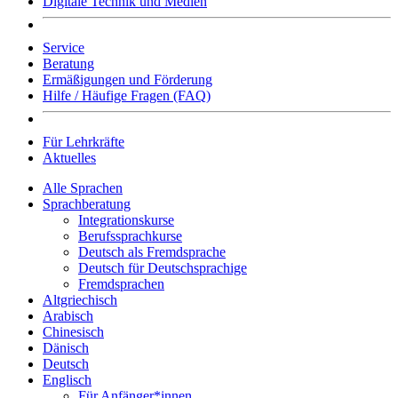
Digitale Technik und Medien
Service
Beratung
Ermäßigungen und Förderung
Hilfe / Häufige Fragen (FAQ)
Für Lehrkräfte
Aktuelles
Alle Sprachen
Sprachberatung
Integrationskurse
Berufssprachkurse
Deutsch als Fremdsprache
Deutsch für Deutschsprachige
Fremdsprachen
Altgriechisch
Arabisch
Chinesisch
Dänisch
Deutsch
Englisch
Für Anfänger*innen