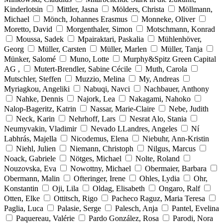
Kinderlotsin
Mittler, Jasna
Mölders, Christa
Möllmann,
Michael
Mönch, Johannes Erasmus
Monneke, Oliver
Moretto, David
Morgenthaler, Simon
Motschmann, Konrad
Moussa, Sadek
Mpairaktari, Paskalia
Mühlenhöver,
Georg
Müller, Carsten
Müller, Marlen
Müller, Tanja
Münker, Salomé
Muno, Lotte
Murphy&Spitz Green Capital
AG ,
Mutert-Brendler, Sabine Cécile
Muth, Carola
Mutschler, Steffen
Muzzio, Melina
My, Andreas
Myriagkou, Angeliki
Nabuqi, Navci
Nachbauer, Anthony
Nahke, Dennis
Najork, Lea
Nakagami, Nahoko
Nalop-Bageritz, Katrin
Nassar, Marie-Claire
Nebe, Judith
Neck, Karin
Nehrhoff, Lars
Nesrat Alo, Stania
Neumyvakin, Vladimir
Nevado LLandres, Angeles
Ní
Labhrás, Majella
Nicodemus, Elena
Niebuhr, Ann-Kristin
Niehl, Julien
Niemann, Christoph
Nilgus, Marcus
Noack, Gabriele
Nötges, Michael
Nolte, Roland
Nouzovska, Eva
Nowottny, Michael
Obermaier, Barbara
Obermann, Malin
Ofteringer, Irene
Ohles, Lydia
Ohr,
Konstantin
Oji, Lila
Oldag, Elisabeth
Ongaro, Ralf
Otten, Elke
Ottitsch, Rigo
Pacheco Raguz, Maria Teresa
Paglia, Luca
Palasie, Serge
Palesch, Anja
Pantel, Evelina
Paquereau, Valérie
Pardo González, Rosa
Parodi, Nora