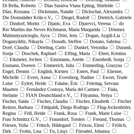
Di Bella, Roberto
Dias Saraiva Viana Epting, Shirleide
Díaz, Rossana
Dickmann, Natalie
Dickschat, Alexandra
Die Domstädter Köln e.V.,
Diegel, Rudolf
Dietrich, Gabriele
Dindorf, Moritz
Djanic, Eva
Djurevci, Verena
do
Rio Martins das Neves Richmann, Maria Margarida
Dönmez
Mahmutyazicioglu, Ayca
Dörr, Jens
Dogan, Aygül-Lia
Doganyildiz, Nikayla
Donath, Steffen
Donato, Sabrina
Doré, Claudia
Drieling, Carlo
Dunkel, Veronika
Durand,
Sonja
Duschek, Raphael
Effing, Maria
Ehret, Kristina
Eikmeier, Jochen
Einzmann, Anette
Eisenbeiß, Sonja
Eismann, Doreen
Emmerich, Julia
Emmerling, Grazyna
Engel, Dennis
English, Kirsten
Esters, Paul
Etienne,
Michelle
Evers, Anna
Eversberg, Nadine
Ewert, Trude
Luise
Eylert, Heide
Falaise, Éric
Feiertag, Servaas
Maarten
Fernández Costoya, María del Carmen
Fiala,
Stefanie
FIAN Deutschland e.V.,
Filyanina, Nelya
Fischer, Saida
Fischer, Claudia
Fischer, Elisabeth
Fischer
Reitzer, Barbara
Fittipaldi, Diego Rodrigo
Flug-Jockenhöfer,
Regina
Föll, Heide
Frank, Rosa
Frank, Marie Luise
Frau Schmitzz G.V.,
Fraundorf, Torsten
Freund, Thomas
Friesen, Yulia
Fritsch, Hildegard
Frixou, Eleni
Frölich,
Dirk
Frohn, Lisa
Fu, Linyi
Fürsattel, Johanna