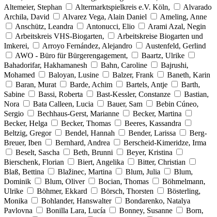
Altemeier, Stephan
Altermarktspielkreis e.V. Köln,
Alvarado
Archila, David
Alvarez Vega, Alain Daniel
Ameling, Anne
Anschütz, Leandra
Antonucci, Elio
Arami Azal, Negin
Arbeitskreis VHS-Biogarten,
Arbeitskreise Biogarten und
Imkerei,
Arroyo Fernández, Alejandro
Austenfeld, Gerlind
AWO - Büro für Bürgerengagement,
Baartz, Ulrike
Bahadorifar, Hakhamanesh
Bahn, Caroline
Bajrushi,
Mohamed
Baloyan, Lusine
Balzer, Frank
Baneth, Karin
Baran, Murat
Barde, Achim
Bartels, Antje
Barth,
Sabine
Bassi, Roberta
Bast-Kessler, Constanze
Bastian,
Nora
Bata Calleen, Lucia
Bauer, Sam
Bebin Cúneo,
Sergio
Bechhaus-Gerst, Marianne
Becker, Martina
Becker, Helga
Becker, Thomas
Beeres, Kassandra
Beltzig, Gregor
Bendel, Hannah
Bender, Larissa
Berg-
Breuer, Iben
Bernhard, Andrea
Berscheid-Kimeridze, Irma
Beselt, Sascha
Beth, Brunni
Beyer, Kristina
Bierschenk, Florian
Biert, Angelika
Bitter, Christian
Blaß, Bettina
Blažinec, Martina
Blum, Julia
Blum,
Dominik
Blum, Oliver
Bocian, Thomas
Böhmelmann,
Ulrike
Böhmer, Ekkard
Börsch, Thorsten
Bösterling,
Monika
Bohlander, Hanswalter
Bondarenko, Natalya
Pavlovna
Bonilla Lara, Lucía
Bonney, Susanne
Born,