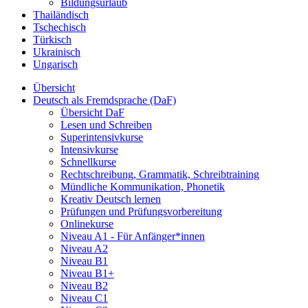
Bildungsurlaub
Thailändisch
Tschechisch
Türkisch
Ukrainisch
Ungarisch
Übersicht
Deutsch als Fremdsprache (DaF)
Übersicht DaF
Lesen und Schreiben
Superintensivkurse
Intensivkurse
Schnellkurse
Rechtschreibung, Grammatik, Schreibtraining
Mündliche Kommunikation, Phonetik
Kreativ Deutsch lernen
Prüfungen und Prüfungsvorbereitung
Onlinekurse
Niveau A1 - Für Anfänger*innen
Niveau A2
Niveau B1
Niveau B1+
Niveau B2
Niveau C1