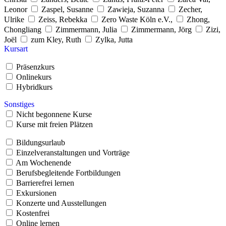
Leonor
Zaspel, Susanne
Zawieja, Suzanna
Zecher,
Ulrike
Zeiss, Rebekka
Zero Waste Köln e.V.,
Zhong,
Chongliang
Zimmermann, Julia
Zimmermann, Jörg
Zizi,
Joël
zum Kley, Ruth
Zylka, Jutta
Kursart
Präsenzkurs
Onlinekurs
Hybridkurs
Sonstiges
Nicht begonnene Kurse
Kurse mit freien Plätzen
Bildungsurlaub
Einzelveranstaltungen und Vorträge
Am Wochenende
Berufsbegleitende Fortbildungen
Barrierefrei lernen
Exkursionen
Konzerte und Ausstellungen
Kostenfrei
Online lernen