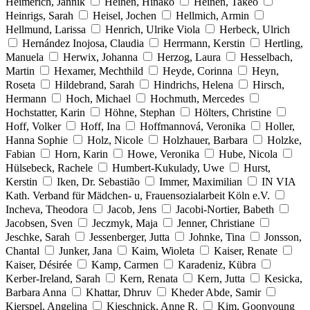
Heimerich, Jannik
Heinen, Hinako
Heinen, Takeo
Heinrigs, Sarah
Heisel, Jochen
Hellmich, Armin
Hellmund, Larissa
Henrich, Ulrike Viola
Herbeck, Ulrich
Hernández Inojosa, Claudia
Herrmann, Kerstin
Hertling,
Manuela
Herwix, Johanna
Herzog, Laura
Hesselbach,
Martin
Hexamer, Mechthild
Heyde, Corinna
Heyn,
Roseta
Hildebrand, Sarah
Hindrichs, Helena
Hirsch,
Hermann
Hoch, Michael
Hochmuth, Mercedes
Hochstatter, Karin
Höhne, Stephan
Hölters, Christine
Hoff, Volker
Hoff, Ina
Hoffmannová, Veronika
Holler,
Hanna Sophie
Holz, Nicole
Holzhauer, Barbara
Holzke,
Fabian
Horn, Karin
Howe, Veronika
Hube, Nicola
Hülsebeck, Rachele
Humbert-Kukulady, Uwe
Hurst,
Kerstin
Iken, Dr. Sebastião
Immer, Maximilian
IN VIA
Kath. Verband für Mädchen- u, Frauensozialarbeit Köln e.V.
Incheva, Theodora
Jacob, Jens
Jacobi-Nortier, Babeth
Jacobsen, Sven
Jeczmyk, Maja
Jenner, Christiane
Jeschke, Sarah
Jessenberger, Jutta
Johnke, Tina
Jonsson,
Chantal
Junker, Jana
Kaim, Wioleta
Kaiser, Renate
Kaiser, Désirée
Kamp, Carmen
Karadeniz, Kübra
Kerber-Ireland, Sarah
Kern, Renata
Kern, Jutta
Kesicka,
Barbara Anna
Khattar, Dhruv
Kheder Abde, Samir
Kierspel, Angelina
Kieschnick, Anne R.
Kim, Goonyoung