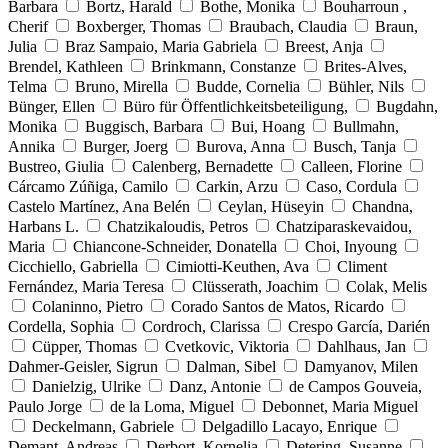
Barbara
Bortz, Harald
Bothe, Monika
Bouharroun ,
Cherif
Boxberger, Thomas
Braubach, Claudia
Braun,
Julia
Braz Sampaio, Maria Gabriela
Breest, Anja
Brendel, Kathleen
Brinkmann, Constanze
Brites-Alves,
Telma
Bruno, Mirella
Budde, Cornelia
Bühler, Nils
Bünger, Ellen
Büro für Öffentlichkeitsbeteiligung,
Bugdahn,
Monika
Buggisch, Barbara
Bui, Hoang
Bullmahn,
Annika
Burger, Joerg
Burova, Anna
Busch, Tanja
Bustreo, Giulia
Calenberg, Bernadette
Calleen, Florine
Cárcamo Zúñiga, Camilo
Carkin, Arzu
Caso, Cordula
Castelo Martínez, Ana Belén
Ceylan, Hüseyin
Chandna,
Harbans L.
Chatzikaloudis, Petros
Chatziparaskevaidou,
Maria
Chiancone-Schneider, Donatella
Choi, Inyoung
Cicchiello, Gabriella
Cimiotti-Keuthen, Ava
Climent
Fernández, Maria Teresa
Clüsserath, Joachim
Colak, Melis
Colaninno, Pietro
Corado Santos de Matos, Ricardo
Cordella, Sophia
Cordroch, Clarissa
Crespo García, Darién
Cüpper, Thomas
Cvetkovic, Viktoria
Dahlhaus, Jan
Dahmer-Geisler, Sigrun
Dalman, Sibel
Damyanov, Milen
Danielzig, Ulrike
Danz, Antonie
de Campos Gouveia,
Paulo Jorge
de la Loma, Miguel
Debonnet, Maria Miguel
Deckelmann, Gabriele
Delgadillo Lacayo, Enrique
Demant, Andreas
Derbort, Kornelia
Detering, Susanne