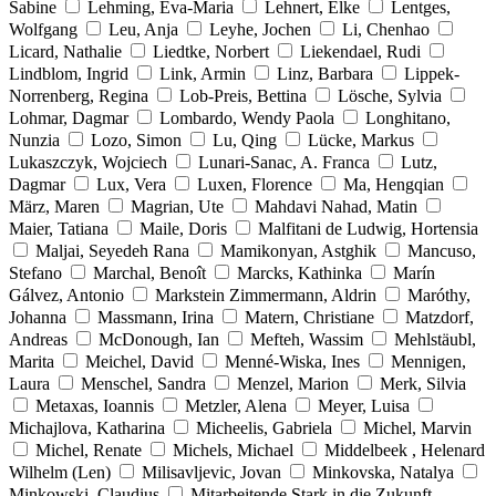
Sabine
Lehming, Eva-Maria
Lehnert, Elke
Lentges,
Wolfgang
Leu, Anja
Leyhe, Jochen
Li, Chenhao
Licard, Nathalie
Liedtke, Norbert
Liekendael, Rudi
Lindblom, Ingrid
Link, Armin
Linz, Barbara
Lippek-
Norrenberg, Regina
Lob-Preis, Bettina
Lösche, Sylvia
Lohmar, Dagmar
Lombardo, Wendy Paola
Longhitano,
Nunzia
Lozo, Simon
Lu, Qing
Lücke, Markus
Lukaszczyk, Wojciech
Lunari-Sanac, A. Franca
Lutz,
Dagmar
Lux, Vera
Luxen, Florence
Ma, Hengqian
März, Maren
Magrian, Ute
Mahdavi Nahad, Matin
Maier, Tatiana
Maile, Doris
Malfitani de Ludwig, Hortensia
Maljai, Seyedeh Rana
Mamikonyan, Astghik
Mancuso,
Stefano
Marchal, Benoît
Marcks, Kathinka
Marín
Gálvez, Antonio
Markstein Zimmermann, Aldrin
Maróthy,
Johanna
Massmann, Irina
Matern, Christiane
Matzdorf,
Andreas
McDonough, Ian
Mefteh, Wassim
Mehlstäubl,
Marita
Meichel, David
Menné-Wiska, Ines
Mennigen,
Laura
Menschel, Sandra
Menzel, Marion
Merk, Silvia
Metaxas, Ioannis
Metzler, Alena
Meyer, Luisa
Michajlova, Katharina
Micheelis, Gabriela
Michel, Marvin
Michel, Renate
Michels, Michael
Middelbeek , Helenard
Wilhelm (Len)
Milisavljevic, Jovan
Minkovska, Natalya
Minkowski, Claudius
Mitarbeitende Stark in die Zukunft,