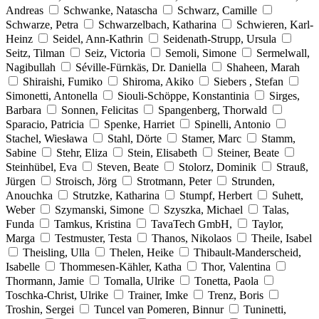
Andreas
Schwanke, Natascha
Schwarz, Camille
Schwarze, Petra
Schwarzelbach, Katharina
Schwieren, Karl-
Heinz
Seidel, Ann-Kathrin
Seidenath-Strupp, Ursula
Seitz, Tilman
Seiz, Victoria
Semoli, Simone
Sermelwall,
Nagibullah
Séville-Fürnkäs, Dr. Daniella
Shaheen, Marah
Shiraishi, Fumiko
Shiroma, Akiko
Siebers , Stefan
Simonetti, Antonella
Siouli-Schöppe, Konstantinia
Sirges,
Barbara
Sonnen, Felicitas
Spangenberg, Thorwald
Sparacio, Patricia
Spenke, Harriet
Spinelli, Antonio
Stachel, Wiesława
Stahl, Dörte
Stamer, Marc
Stamm,
Sabine
Stehr, Eliza
Stein, Elisabeth
Steiner, Beate
Steinhübel, Eva
Steven, Beate
Stolorz, Dominik
Strauß,
Jürgen
Stroisch, Jörg
Strotmann, Peter
Strunden,
Anouchka
Strutzke, Katharina
Stumpf, Herbert
Suhett,
Weber
Szymanski, Simone
Szyszka, Michael
Talas,
Funda
Tamkus, Kristina
TavaTech GmbH,
Taylor,
Marga
Testmuster, Testa
Thanos, Nikolaos
Theile, Isabel
Theisling, Ulla
Thelen, Heike
Thibault-Manderscheid,
Isabelle
Thommesen-Kähler, Katha
Thor, Valentina
Thormann, Jamie
Tomalla, Ulrike
Tonetta, Paola
Toschka-Christ, Ulrike
Trainer, Imke
Trenz, Boris
Troshin, Sergei
Tuncel van Pomeren, Binnur
Tuninetti,