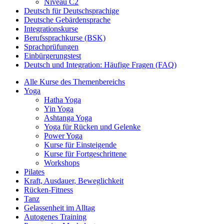
Niveau C2
Deutsch für Deutschsprachige
Deutsche Gebärdensprache
Integrationskurse
Berufssprachkurse (BSK)
Sprachprüfungen
Einbürgerungstest
Deutsch und Integration: Häufige Fragen (FAQ)
Alle Kurse des Themenbereichs
Yoga
Hatha Yoga
Yin Yoga
Ashtanga Yoga
Yoga für Rücken und Gelenke
Power Yoga
Kurse für Einsteigende
Kurse für Fortgeschrittene
Workshops
Pilates
Kraft, Ausdauer, Beweglichkeit
Rücken-Fitness
Tanz
Gelassenheit im Alltag
Autogenes Training