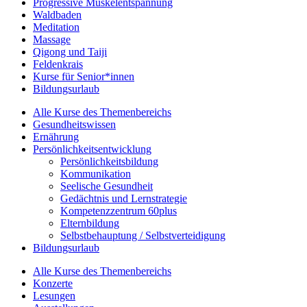
Progressive Muskelentspannung
Waldbaden
Meditation
Massage
Qigong und Taiji
Feldenkrais
Kurse für Senior*innen
Bildungsurlaub
Alle Kurse des Themenbereichs
Gesundheitswissen
Ernährung
Persönlichkeitsentwicklung
Persönlichkeitsbildung
Kommunikation
Seelische Gesundheit
Gedächtnis und Lernstrategie
Kompetenzzentrum 60plus
Elternbildung
Selbstbehauptung / Selbstverteidigung
Bildungsurlaub
Alle Kurse des Themenbereichs
Konzerte
Lesungen