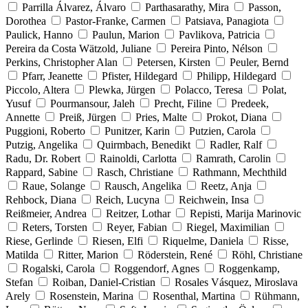
Parrilla Álvarez, Álvaro
Parthasarathy, Mira
Passon,
Dorothea
Pastor-Franke, Carmen
Patsiava, Panagiota
Paulick, Hanno
Paulun, Marion
Pavlikova, Patricia
Pereira da Costa Wätzold, Juliane
Pereira Pinto, Nélson
Perkins, Christopher Alan
Petersen, Kirsten
Peuler, Bernd
Pfarr, Jeanette
Pfister, Hildegard
Philipp, Hildegard
Piccolo, Altera
Plewka, Jürgen
Polacco, Teresa
Polat,
Yusuf
Pourmansour, Jaleh
Precht, Filine
Predeek,
Annette
Preiß, Jürgen
Pries, Malte
Prokot, Diana
Puggioni, Roberto
Punitzer, Karin
Putzien, Carola
Putzig, Angelika
Quirmbach, Benedikt
Radler, Ralf
Radu, Dr. Robert
Rainoldi, Carlotta
Ramrath, Carolin
Rappard, Sabine
Rasch, Christiane
Rathmann, Mechthild
Raue, Solange
Rausch, Angelika
Reetz, Anja
Rehbock, Diana
Reich, Lucyna
Reichwein, Insa
Reißmeier, Andrea
Reitzer, Lothar
Repisti, Marija Marinovic
Reters, Torsten
Reyer, Fabian
Riegel, Maximilian
Riese, Gerlinde
Riesen, Elfi
Riquelme, Daniela
Risse,
Matilda
Ritter, Marion
Röderstein, René
Röhl, Christiane
Rogalski, Carola
Roggendorf, Agnes
Roggenkamp,
Stefan
Roiban, Daniel-Cristian
Rosales Vásquez, Miroslava
Arely
Rosenstein, Marina
Rosenthal, Martina
Rühmann,