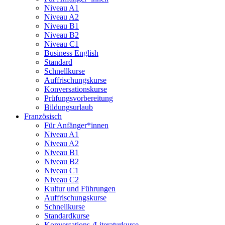
Niveau A1
Niveau A2
Niveau B1
Niveau B2
Niveau C1
Business English
Standard
Schnellkurse
Auffrischungskurse
Konversationskurse
Prüfungsvorbereitung
Bildungsurlaub
Französisch
Für Anfänger*innen
Niveau A1
Niveau A2
Niveau B1
Niveau B2
Niveau C1
Niveau C2
Kultur und Führungen
Auffrischungskurse
Schnellkurse
Standardkurse
Konversations-/Literaturkurse