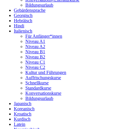
Bildungsurlaub
Gebärdensprache
Georgisch
Hebräisch
Hindi
Italienisch
Für Anfänger*innen
Niveau A1
Niveau A2
Niveau B1
Niveau B2
Niveau C1
Niveau C2
Kultur und Führungen
Auffrischungskurse
Schnellkurse
Standardkurse
Konversationskurse
Bildungsurlaub
Japanisch
Koreanisch
Kroatisch
Kurdisch
Latein