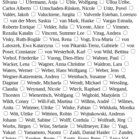
Silvana
Ufermann, Anja
Uhle, Wolfgang
Ulloa Uribe,
Carlos Alberto
Umschaden-Rüsken, Nicole
Utitz, Pavel
Valder, Jakob
Valuckiene, Jurgita
Valverde Esteban, Lorenzo
van der Meer, Saskia
van Mark, Hauke
Vargas Estrada,
Roberto Enrique
Velder, Julia
Vicente, Alice
Vimmer,
Rozalia Katalin
Vincent, Summer Lee
Virag, Andrea
Visky, Ruth-Boglár
Vissi, Rena
Vogt, Eva-Maria
von
Latoszek, Ewa Katarzyna
von Pikarski-Trenz, Gabriele
von
Poser, Constanze
von Westerholt, Karl
von Wild, Bettina
Vorhof, Friederike
Vuong, Dien-Hieu
Wabner, Paul
Wacker, Lena
Wagner, Anna Christine
Waldron, Lara
Waters, Werner
Weber, Hans Wolfgang
Weber, Jens
Wegner-Katzenstein, Andrea
Weinbach, Susanne
Weiß,
Dagmar
Wende, Michaela
Wendt, Michael
Wessling,
Claudia
Weynand, Nicole
Wiech, Raphael
Wiegand,
Thorsten
Wieneritsch, Wolfgang
Wigbold, Marjolein
Wildt, Conny
Will-Fall, Martina
Willms, André
Wilmes,
Anita
Wimmer, Ulrike
Winke, Fabian
Wirkkala, Monika
Witt, Ulrike
Wittrien, Robin
Wojtakowski, Andreas
Johann
Wolf, Sabine
Wolff, Cordula
Wolfradt, Jörg
Worbs, Jürgen
Wüst, Stefanie
Wulfmeyer, Eike
Yagi,
Yukari
Yamamoto, Naomi
Zaidi, Danial Haider
Zander,
Christa
Zanders, Beate
Zantis, Franz-Peter
Zarca Val,