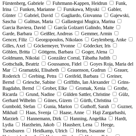
Fürstenberg, Gabriele
Fuhrmann-Kappen, Heidrun
Funk,
Irina
Funken, Marianne
Furukawa, Miyuki
Gabler,
Günter
Gabriel, David
Gagliardo, Giovanna
Gajewski,
Sascha
Galitsas, Maria
Gallastegui Mugica, Marina
Garcia Baviera, David
García Golzarri Galindo, Maite
Garde, Barbara
Geißler, Andreas
Gemmer, Armin
Gencer, Filiz
Georgopoulos, Nikolaos
Geylenberg, Anke
Gilles, Axel
Göckemeyer, Yvonne
Gödecker, Iris
Göhlen, Britta
Göttgens, Barbara
Goger, Alena
Goldmann, Nikolai
González Corral, Tábatha Judith
Gottschalk, Beatriz
Goussanou, Fidel
Goyes Roja, Maria del
Mar
Gramatzki, Elisabeth
Grauenson, Gudrun
Grauer,
Roderich
Grebing, Petra
Greifeld, Barbara
Greiner,
Bernd
Griesche, Sabine
Griffiths, Ian Alexander
Grins-
Bagdahn, Bernd
Grober, Elke
Gromak, Xenia
Grothe,
Ricarda
Grund, Nadine
Gülden Sattler, Christine
Gülz,
Gerhard Wilhelm
Günes, Gizem
Gürth, Christina
Gumbold, Stefan
Gunia, Marion
Guthoff, Sarah
Guzner,
Mikhail
Haas, Svenja
Haase, Anne
Haji Zargarbashi,
Marzieh
Hannemann, Dirk
Hanning, Angelika
Hardt,
Lydia
Harzheim, Jakob
Hausherr, Lena
Heege,
Tsendsuren
Heidkamp, Ulrich
Heim, Susanne