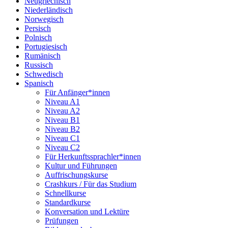
Neugriechisch
Niederländisch
Norwegisch
Persisch
Polnisch
Portugiesisch
Rumänisch
Russisch
Schwedisch
Spanisch
Für Anfänger*innen
Niveau A1
Niveau A2
Niveau B1
Niveau B2
Niveau C1
Niveau C2
Für Herkunftssprachler*innen
Kultur und Führungen
Auffrischungskurse
Crashkurs / Für das Studium
Schnellkurse
Standardkurse
Konversation und Lektüre
Prüfungen