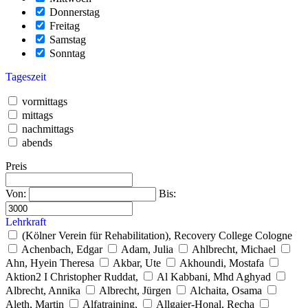
Donnerstag
Freitag
Samstag
Sonntag
Tageszeit
vormittags
mittags
nachmittags
abends
Preis
Von:
Bis:
Lehrkraft
(Kölner Verein für Rehabilitation), Recovery College Cologne
Achenbach, Edgar
Adam, Julia
Ahlbrecht, Michael
Ahn, Hyein Theresa
Akbar, Ute
Akhoundi, Mostafa
Aktion2 I Christopher Ruddat,
Al Kabbani, Mhd Aghyad
Albrecht, Annika
Albrecht, Jürgen
Alchaita, Osama
Aleth, Martin
Alfatraining,
Allgaier-Honal, Recha