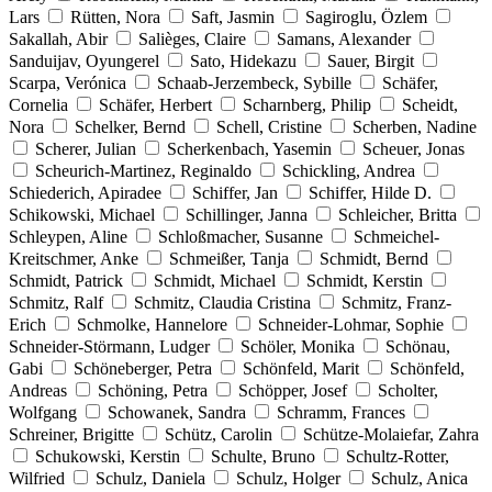
Lars
Rütten, Nora
Saft, Jasmin
Sagiroglu, Özlem
Sakallah, Abir
Salièges, Claire
Samans, Alexander
Sanduijav, Oyungerel
Sato, Hidekazu
Sauer, Birgit
Scarpa, Verónica
Schaab-Jerzembeck, Sybille
Schäfer,
Cornelia
Schäfer, Herbert
Scharnberg, Philip
Scheidt,
Nora
Schelker, Bernd
Schell, Cristine
Scherben, Nadine
Scherer, Julian
Scherkenbach, Yasemin
Scheuer, Jonas
Scheurich-Martinez, Reginaldo
Schickling, Andrea
Schiederich, Apiradee
Schiffer, Jan
Schiffer, Hilde D.
Schikowski, Michael
Schillinger, Janna
Schleicher, Britta
Schleypen, Aline
Schloßmacher, Susanne
Schmeichel-
Kreitschmer, Anke
Schmeißer, Tanja
Schmidt, Bernd
Schmidt, Patrick
Schmidt, Michael
Schmidt, Kerstin
Schmitz, Ralf
Schmitz, Claudia Cristina
Schmitz, Franz-
Erich
Schmolke, Hannelore
Schneider-Lohmar, Sophie
Schneider-Störmann, Ludger
Schöler, Monika
Schönau,
Gabi
Schöneberger, Petra
Schönfeld, Marit
Schönfeld,
Andreas
Schöning, Petra
Schöpper, Josef
Scholter,
Wolfgang
Schowanek, Sandra
Schramm, Frances
Schreiner, Brigitte
Schütz, Carolin
Schütze-Molaiefar, Zahra
Schukowski, Kerstin
Schulte, Bruno
Schultz-Rotter,
Wilfried
Schulz, Daniela
Schulz, Holger
Schulz, Anica