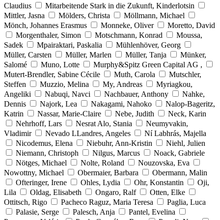
Claudius
Mitarbeitende Stark in die Zukunft, Kinderlotsin
Mittler, Jasna
Mölders, Christa
Möllmann, Michael
Mönch, Johannes Erasmus
Monneke, Oliver
Moretto, David
Morgenthaler, Simon
Motschmann, Konrad
Moussa,
Sadek
Mpairaktari, Paskalia
Mühlenhöver, Georg
Müller, Carsten
Müller, Marlen
Müller, Tanja
Münker,
Salomé
Muno, Lotte
Murphy&Spitz Green Capital AG ,
Mutert-Brendler, Sabine Cécile
Muth, Carola
Mutschler,
Steffen
Muzzio, Melina
My, Andreas
Myriagkou,
Angeliki
Nabuqi, Navci
Nachbauer, Anthony
Nahke,
Dennis
Najork, Lea
Nakagami, Nahoko
Nalop-Bageritz,
Katrin
Nassar, Marie-Claire
Nebe, Judith
Neck, Karin
Nehrhoff, Lars
Nesrat Alo, Stania
Neumyvakin,
Vladimir
Nevado LLandres, Angeles
Ní Labhrás, Majella
Nicodemus, Elena
Niebuhr, Ann-Kristin
Niehl, Julien
Niemann, Christoph
Nilgus, Marcus
Noack, Gabriele
Nötges, Michael
Nolte, Roland
Nouzovska, Eva
Nowottny, Michael
Obermaier, Barbara
Obermann, Malin
Ofteringer, Irene
Ohles, Lydia
Ohr, Konstantin
Oji,
Lila
Oldag, Elisabeth
Ongaro, Ralf
Otten, Elke
Ottitsch, Rigo
Pacheco Raguz, Maria Teresa
Paglia, Luca
Palasie, Serge
Palesch, Anja
Pantel, Evelina