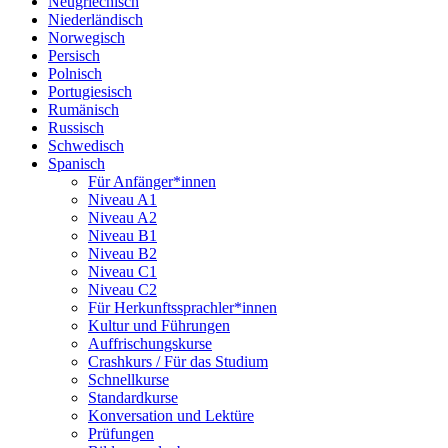
Neugriechisch
Niederländisch
Norwegisch
Persisch
Polnisch
Portugiesisch
Rumänisch
Russisch
Schwedisch
Spanisch
Für Anfänger*innen
Niveau A1
Niveau A2
Niveau B1
Niveau B2
Niveau C1
Niveau C2
Für Herkunftssprachler*innen
Kultur und Führungen
Auffrischungskurse
Crashkurs / Für das Studium
Schnellkurse
Standardkurse
Konversation und Lektüre
Prüfungen