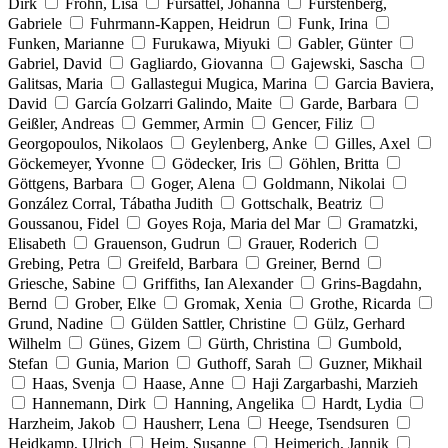
Dirk
Frohn, Lisa
Fürsattel, Johanna
Fürstenberg,
Gabriele
Fuhrmann-Kappen, Heidrun
Funk, Irina
Funken, Marianne
Furukawa, Miyuki
Gabler, Günter
Gabriel, David
Gagliardo, Giovanna
Gajewski, Sascha
Galitsas, Maria
Gallastegui Mugica, Marina
Garcia Baviera,
David
García Golzarri Galindo, Maite
Garde, Barbara
Geißler, Andreas
Gemmer, Armin
Gencer, Filiz
Georgopoulos, Nikolaos
Geylenberg, Anke
Gilles, Axel
Göckemeyer, Yvonne
Gödecker, Iris
Göhlen, Britta
Göttgens, Barbara
Goger, Alena
Goldmann, Nikolai
González Corral, Tábatha Judith
Gottschalk, Beatriz
Goussanou, Fidel
Goyes Roja, Maria del Mar
Gramatzki,
Elisabeth
Grauenson, Gudrun
Grauer, Roderich
Grebing, Petra
Greifeld, Barbara
Greiner, Bernd
Griesche, Sabine
Griffiths, Ian Alexander
Grins-Bagdahn,
Bernd
Grober, Elke
Gromak, Xenia
Grothe, Ricarda
Grund, Nadine
Gülden Sattler, Christine
Gülz, Gerhard
Wilhelm
Günes, Gizem
Gürth, Christina
Gumbold,
Stefan
Gunia, Marion
Guthoff, Sarah
Guzner, Mikhail
Haas, Svenja
Haase, Anne
Haji Zargarbashi, Marzieh
Hannemann, Dirk
Hanning, Angelika
Hardt, Lydia
Harzheim, Jakob
Hausherr, Lena
Heege, Tsendsuren
Heidkamp, Ulrich
Heim, Susanne
Heimerich, Jannik