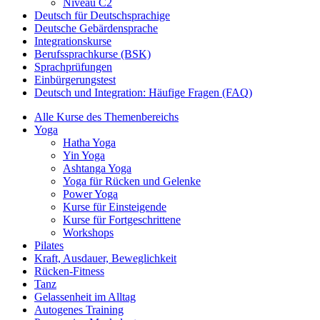
Niveau C2
Deutsch für Deutschsprachige
Deutsche Gebärdensprache
Integrationskurse
Berufssprachkurse (BSK)
Sprachprüfungen
Einbürgerungstest
Deutsch und Integration: Häufige Fragen (FAQ)
Alle Kurse des Themenbereichs
Yoga
Hatha Yoga
Yin Yoga
Ashtanga Yoga
Yoga für Rücken und Gelenke
Power Yoga
Kurse für Einsteigende
Kurse für Fortgeschrittene
Workshops
Pilates
Kraft, Ausdauer, Beweglichkeit
Rücken-Fitness
Tanz
Gelassenheit im Alltag
Autogenes Training