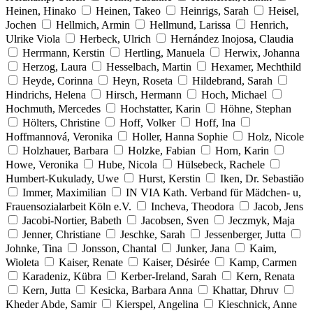
Heinen, Hinako
Heinen, Takeo
Heinrigs, Sarah
Heisel,
Jochen
Hellmich, Armin
Hellmund, Larissa
Henrich,
Ulrike Viola
Herbeck, Ulrich
Hernández Inojosa, Claudia
Herrmann, Kerstin
Hertling, Manuela
Herwix, Johanna
Herzog, Laura
Hesselbach, Martin
Hexamer, Mechthild
Heyde, Corinna
Heyn, Roseta
Hildebrand, Sarah
Hindrichs, Helena
Hirsch, Hermann
Hoch, Michael
Hochmuth, Mercedes
Hochstatter, Karin
Höhne, Stephan
Hölters, Christine
Hoff, Volker
Hoff, Ina
Hoffmannová, Veronika
Holler, Hanna Sophie
Holz, Nicole
Holzhauer, Barbara
Holzke, Fabian
Horn, Karin
Howe, Veronika
Hube, Nicola
Hülsebeck, Rachele
Humbert-Kukulady, Uwe
Hurst, Kerstin
Iken, Dr. Sebastião
Immer, Maximilian
IN VIA Kath. Verband für Mädchen- u,
Frauensozialarbeit Köln e.V.
Incheva, Theodora
Jacob, Jens
Jacobi-Nortier, Babeth
Jacobsen, Sven
Jeczmyk, Maja
Jenner, Christiane
Jeschke, Sarah
Jessenberger, Jutta
Johnke, Tina
Jonsson, Chantal
Junker, Jana
Kaim,
Wioleta
Kaiser, Renate
Kaiser, Désirée
Kamp, Carmen
Karadeniz, Kübra
Kerber-Ireland, Sarah
Kern, Renata
Kern, Jutta
Kesicka, Barbara Anna
Khattar, Dhruv
Kheder Abde, Samir
Kierspel, Angelina
Kieschnick, Anne