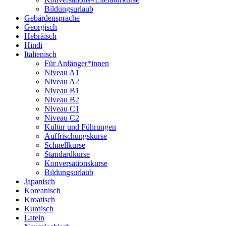
Bildungsurlaub
Gebärdensprache
Georgisch
Hebräisch
Hindi
Italienisch
Für Anfänger*innen
Niveau A1
Niveau A2
Niveau B1
Niveau B2
Niveau C1
Niveau C2
Kultur und Führungen
Auffrischungskurse
Schnellkurse
Standardkurse
Konversationskurse
Bildungsurlaub
Japanisch
Koreanisch
Kroatisch
Kurdisch
Latein