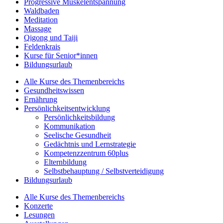
Progressive Muskelentspannung
Waldbaden
Meditation
Massage
Qigong und Taiji
Feldenkrais
Kurse für Senior*innen
Bildungsurlaub
Alle Kurse des Themenbereichs
Gesundheitswissen
Ernährung
Persönlichkeitsentwicklung
Persönlichkeitsbildung
Kommunikation
Seelische Gesundheit
Gedächtnis und Lernstrategie
Kompetenzzentrum 60plus
Elternbildung
Selbstbehauptung / Selbstverteidigung
Bildungsurlaub
Alle Kurse des Themenbereichs
Konzerte
Lesungen