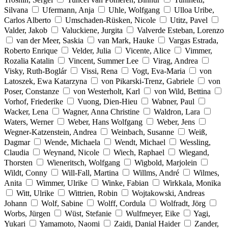
Silvana
Ufermann, Anja
Uhle, Wolfgang
Ulloa Uribe,
Carlos Alberto
Umschaden-Rüsken, Nicole
Utitz, Pavel
Valder, Jakob
Valuckiene, Jurgita
Valverde Esteban, Lorenzo
van der Meer, Saskia
van Mark, Hauke
Vargas Estrada,
Roberto Enrique
Velder, Julia
Vicente, Alice
Vimmer,
Rozalia Katalin
Vincent, Summer Lee
Virag, Andrea
Visky, Ruth-Boglár
Vissi, Rena
Vogt, Eva-Maria
von
Latoszek, Ewa Katarzyna
von Pikarski-Trenz, Gabriele
von
Poser, Constanze
von Westerholt, Karl
von Wild, Bettina
Vorhof, Friederike
Vuong, Dien-Hieu
Wabner, Paul
Wacker, Lena
Wagner, Anna Christine
Waldron, Lara
Waters, Werner
Weber, Hans Wolfgang
Weber, Jens
Wegner-Katzenstein, Andrea
Weinbach, Susanne
Weiß,
Dagmar
Wende, Michaela
Wendt, Michael
Wessling,
Claudia
Weynand, Nicole
Wiech, Raphael
Wiegand,
Thorsten
Wieneritsch, Wolfgang
Wigbold, Marjolein
Wildt, Conny
Will-Fall, Martina
Willms, André
Wilmes,
Anita
Wimmer, Ulrike
Winke, Fabian
Wirkkala, Monika
Witt, Ulrike
Wittrien, Robin
Wojtakowski, Andreas
Johann
Wolf, Sabine
Wolff, Cordula
Wolfradt, Jörg
Worbs, Jürgen
Wüst, Stefanie
Wulfmeyer, Eike
Yagi,
Yukari
Yamamoto, Naomi
Zaidi, Danial Haider
Zander,