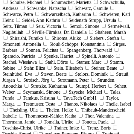
Schulze, Michael
Schumacher, Marietta
Schwachulla,
Andreas
Schwanke, Natascha
Schwarz, Camille
Schwarze, Petra
Schwarzelbach, Katharina
Schwieren, Karl-
Heinz
Seidel, Ann-Kathrin
Seidenath-Strupp, Ursula
Seitz, Tilman
Seiz, Victoria
Semoli, Simone
Sermelwall,
Nagibullah
Séville-Fürnkäs, Dr. Daniella
Shaheen, Marah
Shiraishi, Fumiko
Shiroma, Akiko
Siebers , Stefan
Simonetti, Antonella
Siouli-Schöppe, Konstantinia
Sirges,
Barbara
Sonnen, Felicitas
Spangenberg, Thorwald
Sparacio, Patricia
Spenke, Harriet
Spinelli, Antonio
Stachel, Wiesława
Stahl, Dörte
Stamer, Marc
Stamm,
Sabine
Stehr, Eliza
Stein, Elisabeth
Steiner, Beate
Steinhübel, Eva
Steven, Beate
Stolorz, Dominik
Strauß,
Jürgen
Stroisch, Jörg
Strotmann, Peter
Strunden,
Anouchka
Strutzke, Katharina
Stumpf, Herbert
Suhett,
Weber
Szymanski, Simone
Szyszka, Michael
Talas,
Funda
Tamkus, Kristina
TavaTech GmbH,
Taylor,
Marga
Testmuster, Testa
Thanos, Nikolaos
Theile, Isabel
Theisling, Ulla
Thelen, Heike
Thibault-Manderscheid,
Isabelle
Thommesen-Kähler, Katha
Thor, Valentina
Thormann, Jamie
Tomalla, Ulrike
Tonetta, Paola
Toschka-Christ, Ulrike
Trainer, Imke
Trenz, Boris
Troshin, Sergei
Tuncel van Pomeren, Binnur
Tuninetti,