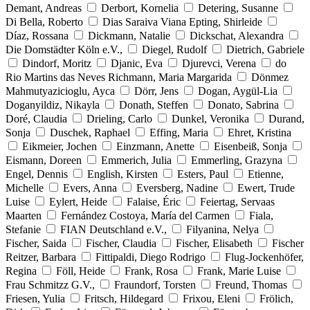
Demant, Andreas
Derbort, Kornelia
Detering, Susanne
Di Bella, Roberto
Dias Saraiva Viana Epting, Shirleide
Díaz, Rossana
Dickmann, Natalie
Dickschat, Alexandra
Die Domstädter Köln e.V.,
Diegel, Rudolf
Dietrich, Gabriele
Dindorf, Moritz
Djanic, Eva
Djurevci, Verena
do
Rio Martins das Neves Richmann, Maria Margarida
Dönmez
Mahmutyazicioglu, Ayca
Dörr, Jens
Dogan, Aygül-Lia
Doganyildiz, Nikayla
Donath, Steffen
Donato, Sabrina
Doré, Claudia
Drieling, Carlo
Dunkel, Veronika
Durand,
Sonja
Duschek, Raphael
Effing, Maria
Ehret, Kristina
Eikmeier, Jochen
Einzmann, Anette
Eisenbeiß, Sonja
Eismann, Doreen
Emmerich, Julia
Emmerling, Grazyna
Engel, Dennis
English, Kirsten
Esters, Paul
Etienne,
Michelle
Evers, Anna
Eversberg, Nadine
Ewert, Trude
Luise
Eylert, Heide
Falaise, Éric
Feiertag, Servaas
Maarten
Fernández Costoya, María del Carmen
Fiala,
Stefanie
FIAN Deutschland e.V.,
Filyanina, Nelya
Fischer, Saida
Fischer, Claudia
Fischer, Elisabeth
Fischer
Reitzer, Barbara
Fittipaldi, Diego Rodrigo
Flug-Jockenhöfer,
Regina
Föll, Heide
Frank, Rosa
Frank, Marie Luise
Frau Schmitzz G.V.,
Fraundorf, Torsten
Freund, Thomas
Friesen, Yulia
Fritsch, Hildegard
Frixou, Eleni
Frölich,