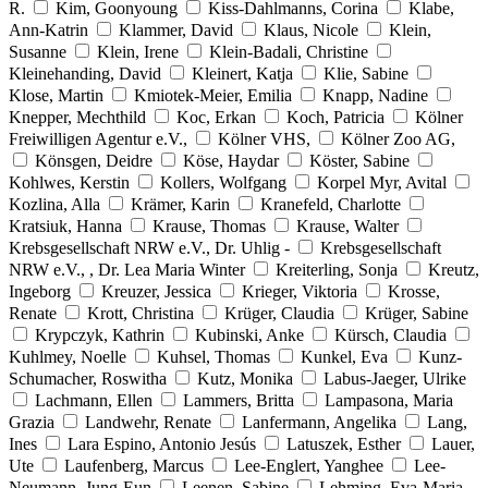
R.
Kim, Goonyoung
Kiss-Dahlmanns, Corina
Klabe,
Ann-Katrin
Klammer, David
Klaus, Nicole
Klein,
Susanne
Klein, Irene
Klein-Badali, Christine
Kleinehanding, David
Kleinert, Katja
Klie, Sabine
Klose, Martin
Kmiotek-Meier, Emilia
Knapp, Nadine
Knepper, Mechthild
Koc, Erkan
Koch, Patricia
Kölner
Freiwilligen Agentur e.V.,
Kölner VHS,
Kölner Zoo AG,
Könsgen, Deidre
Köse, Haydar
Köster, Sabine
Kohlwes, Kerstin
Kollers, Wolfgang
Korpel Myr, Avital
Kozlina, Alla
Krämer, Karin
Kranefeld, Charlotte
Kratsiuk, Hanna
Krause, Thomas
Krause, Walter
Krebsgesellschaft NRW e.V., Dr. Uhlig -
Krebsgesellschaft
NRW e.V., , Dr. Lea Maria Winter
Kreiterling, Sonja
Kreutz,
Ingeborg
Kreuzer, Jessica
Krieger, Viktoria
Krosse,
Renate
Krott, Christina
Krüger, Claudia
Krüger, Sabine
Krypczyk, Kathrin
Kubinski, Anke
Kürsch, Claudia
Kuhlmey, Noelle
Kuhsel, Thomas
Kunkel, Eva
Kunz-
Schumacher, Roswitha
Kutz, Monika
Labus-Jaeger, Ulrike
Lachmann, Ellen
Lammers, Britta
Lampasona, Maria
Grazia
Landwehr, Renate
Lanfermann, Angelika
Lang,
Ines
Lara Espino, Antonio Jesús
Latuszek, Esther
Lauer,
Ute
Laufenberg, Marcus
Lee-Englert, Yanghee
Lee-
Neumann, Jung-Eun
Leenen, Sabine
Lehming, Eva-Maria