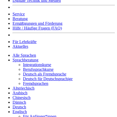
Digitale Technik und Medien
Service
Beratung
Ermäßigungen und Förderung
Hilfe / Häufige Fragen (FAQ)
Für Lehrkräfte
Aktuelles
Alle Sprachen
Sprachberatung
Integrationskurse
Berufssprachkurse
Deutsch als Fremdsprache
Deutsch für Deutschsprachige
Fremdsprachen
Altgriechisch
Arabisch
Chinesisch
Dänisch
Deutsch
Englisch
Für Anfänger*innen