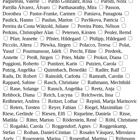
Paquereau, Valérie
Pardo González, Rosa
Parodi, Nora
Parrilla Álvarez, Álvaro
Parthasarathy, Mira
Passon,
Dorothea
Pastor-Franke, Carmen
Patsiava, Panagiota
Paulick, Hanno
Paulun, Marion
Pavlikova, Patricia
Pereira da Costa Wätzold, Juliane
Pereira Pinto, Nélson
Perkins, Christopher Alan
Petersen, Kirsten
Peuler, Bernd
Pfarr, Jeanette
Pfister, Hildegard
Philipp, Hildegard
Piccolo, Altera
Plewka, Jürgen
Polacco, Teresa
Polat,
Yusuf
Pourmansour, Jaleh
Precht, Filine
Predeek,
Annette
Preiß, Jürgen
Pries, Malte
Prokot, Diana
Puggioni, Roberto
Punitzer, Karin
Putzien, Carola
Putzig, Angelika
Quirmbach, Benedikt
Radler, Ralf
Radu, Dr. Robert
Rainoldi, Carlotta
Ramrath, Carolin
Rappard, Sabine
Rasch, Christiane
Rathmann, Mechthild
Raue, Solange
Rausch, Angelika
Reetz, Anja
Rehbock, Diana
Reich, Lucyna
Reichwein, Insa
Reißmeier, Andrea
Reitzer, Lothar
Repisti, Marija Marinovic
Reters, Torsten
Reyer, Fabian
Riegel, Maximilian
Riese, Gerlinde
Riesen, Elfi
Riquelme, Daniela
Risse,
Matilda
Ritter, Marion
Röderstein, René
Röhl, Christiane
Rogalski, Carola
Roggendorf, Agnes
Roggenkamp,
Stefan
Roiban, Daniel-Cristian
Rosales Vásquez, Miroslava
Arely
Rosenstein, Marina
Rosenthal, Martina
Rühmann,