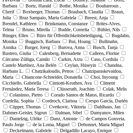
Barbara
Bortz, Harald
Bothe, Monika
Bouharroun ,
Cherif
Boxberger, Thomas
Braubach, Claudia
Braun,
Julia
Braz Sampaio, Maria Gabriela
Breest, Anja
Brendel, Kathleen
Brinkmann, Constanze
Brites-Alves,
Telma
Bruno, Mirella
Budde, Cornelia
Bühler, Nils
Bünger, Ellen
Büro für Öffentlichkeitsbeteiligung,
Bugdahn,
Monika
Buggisch, Barbara
Bui, Hoang
Bullmahn,
Annika
Burger, Joerg
Burova, Anna
Busch, Tanja
Bustreo, Giulia
Calenberg, Bernadette
Calleen, Florine
Cárcamo Zúñiga, Camilo
Carkin, Arzu
Caso, Cordula
Castelo Martínez, Ana Belén
Ceylan, Hüseyin
Chandna,
Harbans L.
Chatzikaloudis, Petros
Chatziparaskevaidou,
Maria
Chiancone-Schneider, Donatella
Choi, Inyoung
Cicchiello, Gabriella
Cimiotti-Keuthen, Ava
Climent
Fernández, Maria Teresa
Clüsserath, Joachim
Colak, Melis
Colaninno, Pietro
Corado Santos de Matos, Ricardo
Cordella, Sophia
Cordroch, Clarissa
Crespo García, Darién
Cüpper, Thomas
Cvetkovic, Viktoria
Dahlhaus, Jan
Dahmer-Geisler, Sigrun
Dalman, Sibel
Damyanov, Milen
Danielzig, Ulrike
Danz, Antonie
de Campos Gouveia,
Paulo Jorge
de la Loma, Miguel
Debonnet, Maria Miguel
Deckelmann, Gabriele
Delgadillo Lacayo, Enrique