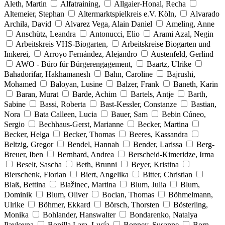
Aleth, Martin
Alfatraining,
Allgaier-Honal, Recha
Altemeier, Stephan
Altermarktspielkreis e.V. Köln,
Alvarado
Archila, David
Alvarez Vega, Alain Daniel
Ameling, Anne
Anschütz, Leandra
Antonucci, Elio
Arami Azal, Negin
Arbeitskreis VHS-Biogarten,
Arbeitskreise Biogarten und
Imkerei,
Arroyo Fernández, Alejandro
Austenfeld, Gerlind
AWO - Büro für Bürgerengagement,
Baartz, Ulrike
Bahadorifar, Hakhamanesh
Bahn, Caroline
Bajrushi,
Mohamed
Baloyan, Lusine
Balzer, Frank
Baneth, Karin
Baran, Murat
Barde, Achim
Bartels, Antje
Barth,
Sabine
Bassi, Roberta
Bast-Kessler, Constanze
Bastian,
Nora
Bata Calleen, Lucia
Bauer, Sam
Bebin Cúneo,
Sergio
Bechhaus-Gerst, Marianne
Becker, Martina
Becker, Helga
Becker, Thomas
Beeres, Kassandra
Beltzig, Gregor
Bendel, Hannah
Bender, Larissa
Berg-
Breuer, Iben
Bernhard, Andrea
Berscheid-Kimeridze, Irma
Beselt, Sascha
Beth, Brunni
Beyer, Kristina
Bierschenk, Florian
Biert, Angelika
Bitter, Christian
Blaß, Bettina
Blažinec, Martina
Blum, Julia
Blum,
Dominik
Blum, Oliver
Bocian, Thomas
Böhmelmann,
Ulrike
Böhmer, Ekkard
Börsch, Thorsten
Bösterling,
Monika
Bohlander, Hanswalter
Bondarenko, Natalya
Pavlovna
Bonilla Lara, Lucía
Bonney, Susanne
Born,