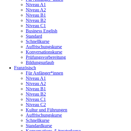
Niveau A1
Niveau A2
Niveau B1
Niveau B2
Niveau C1
Business English
Standard
Schnellkurse
Auffrischungskurse
Konversationskurse
Prüfungsvorbereitung
Bildungsurlaub
Französisch
Für Anfänger*innen
Niveau A1
Niveau A2
Niveau B1
Niveau B2
Niveau C1
Niveau C2
Kultur und Führungen
Auffrischungskurse
Schnellkurse
Standardkurse
Konversations-/Literaturkurse