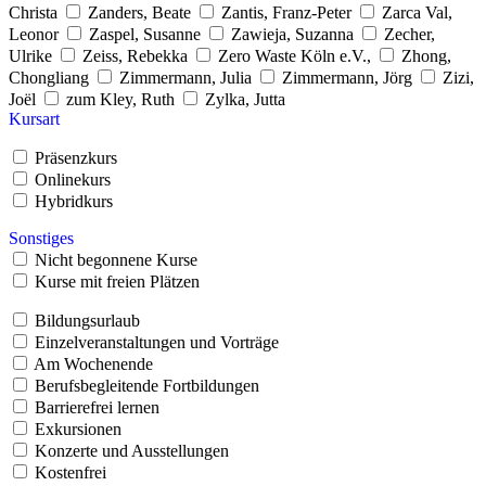
Christa
Zanders, Beate
Zantis, Franz-Peter
Zarca Val,
Leonor
Zaspel, Susanne
Zawieja, Suzanna
Zecher,
Ulrike
Zeiss, Rebekka
Zero Waste Köln e.V.,
Zhong,
Chongliang
Zimmermann, Julia
Zimmermann, Jörg
Zizi,
Joël
zum Kley, Ruth
Zylka, Jutta
Kursart
Präsenzkurs
Onlinekurs
Hybridkurs
Sonstiges
Nicht begonnene Kurse
Kurse mit freien Plätzen
Bildungsurlaub
Einzelveranstaltungen und Vorträge
Am Wochenende
Berufsbegleitende Fortbildungen
Barrierefrei lernen
Exkursionen
Konzerte und Ausstellungen
Kostenfrei