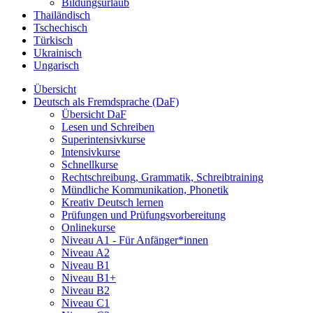
Bildungsurlaub
Thailändisch
Tschechisch
Türkisch
Ukrainisch
Ungarisch
Übersicht
Deutsch als Fremdsprache (DaF)
Übersicht DaF
Lesen und Schreiben
Superintensivkurse
Intensivkurse
Schnellkurse
Rechtschreibung, Grammatik, Schreibtraining
Mündliche Kommunikation, Phonetik
Kreativ Deutsch lernen
Prüfungen und Prüfungsvorbereitung
Onlinekurse
Niveau A1 - Für Anfänger*innen
Niveau A2
Niveau B1
Niveau B1+
Niveau B2
Niveau C1