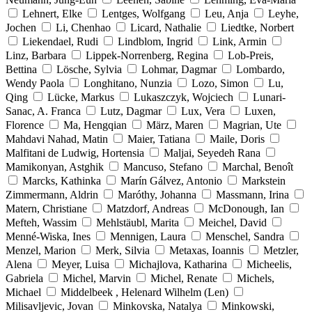
Lehnert, Elke
Lentges, Wolfgang
Leu, Anja
Leyhe,
Jochen
Li, Chenhao
Licard, Nathalie
Liedtke, Norbert
Liekendael, Rudi
Lindblom, Ingrid
Link, Armin
Linz, Barbara
Lippek-Norrenberg, Regina
Lob-Preis,
Bettina
Lösche, Sylvia
Lohmar, Dagmar
Lombardo,
Wendy Paola
Longhitano, Nunzia
Lozo, Simon
Lu,
Qing
Lücke, Markus
Lukaszczyk, Wojciech
Lunari-
Sanac, A. Franca
Lutz, Dagmar
Lux, Vera
Luxen,
Florence
Ma, Hengqian
März, Maren
Magrian, Ute
Mahdavi Nahad, Matin
Maier, Tatiana
Maile, Doris
Malfitani de Ludwig, Hortensia
Maljai, Seyedeh Rana
Mamikonyan, Astghik
Mancuso, Stefano
Marchal, Benoît
Marcks, Kathinka
Marín Gálvez, Antonio
Markstein
Zimmermann, Aldrin
Maróthy, Johanna
Massmann, Irina
Matern, Christiane
Matzdorf, Andreas
McDonough, Ian
Mefteh, Wassim
Mehlstäubl, Marita
Meichel, David
Menné-Wiska, Ines
Mennigen, Laura
Menschel, Sandra
Menzel, Marion
Merk, Silvia
Metaxas, Ioannis
Metzler,
Alena
Meyer, Luisa
Michajlova, Katharina
Micheelis,
Gabriela
Michel, Marvin
Michel, Renate
Michels,
Michael
Middelbeek , Helenard Wilhelm (Len)
Milisavljevic, Jovan
Minkovska, Natalya
Minkowski,