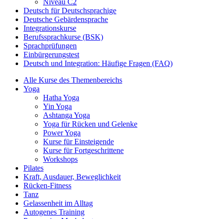
Niveau C2
Deutsch für Deutschsprachige
Deutsche Gebärdensprache
Integrationskurse
Berufssprachkurse (BSK)
Sprachprüfungen
Einbürgerungstest
Deutsch und Integration: Häufige Fragen (FAQ)
Alle Kurse des Themenbereichs
Yoga
Hatha Yoga
Yin Yoga
Ashtanga Yoga
Yoga für Rücken und Gelenke
Power Yoga
Kurse für Einsteigende
Kurse für Fortgeschrittene
Workshops
Pilates
Kraft, Ausdauer, Beweglichkeit
Rücken-Fitness
Tanz
Gelassenheit im Alltag
Autogenes Training