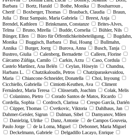
Barbara
Bortz, Harald
Bothe, Monika
Bouharroun ,
Cherif
Boxberger, Thomas
Braubach, Claudia
Braun,
Julia
Braz Sampaio, Maria Gabriela
Breest, Anja
Brendel, Kathleen
Brinkmann, Constanze
Brites-Alves,
Telma
Bruno, Mirella
Budde, Cornelia
Bühler, Nils
Bünger, Ellen
Büro für Öffentlichkeitsbeteiligung,
Bugdahn,
Monika
Buggisch, Barbara
Bui, Hoang
Bullmahn,
Annika
Burger, Joerg
Burova, Anna
Busch, Tanja
Bustreo, Giulia
Calenberg, Bernadette
Calleen, Florine
Cárcamo Zúñiga, Camilo
Carkin, Arzu
Caso, Cordula
Castelo Martínez, Ana Belén
Ceylan, Hüseyin
Chandna,
Harbans L.
Chatzikaloudis, Petros
Chatziparaskevaidou,
Maria
Chiancone-Schneider, Donatella
Choi, Inyoung
Cicchiello, Gabriella
Cimiotti-Keuthen, Ava
Climent
Fernández, Maria Teresa
Clüsserath, Joachim
Colak, Melis
Colaninno, Pietro
Corado Santos de Matos, Ricardo
Cordella, Sophia
Cordroch, Clarissa
Crespo García, Darién
Cüpper, Thomas
Cvetkovic, Viktoria
Dahlhaus, Jan
Dahmer-Geisler, Sigrun
Dalman, Sibel
Damyanov, Milen
Danielzig, Ulrike
Danz, Antonie
de Campos Gouveia,
Paulo Jorge
de la Loma, Miguel
Debonnet, Maria Miguel
Deckelmann, Gabriele
Delgadillo Lacayo, Enrique