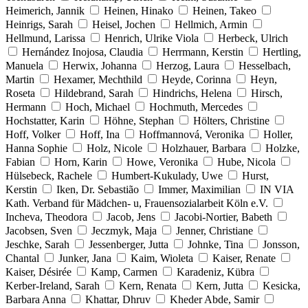
Heimerich, Jannik
Heinen, Hinako
Heinen, Takeo
Heinrigs, Sarah
Heisel, Jochen
Hellmich, Armin
Hellmund, Larissa
Henrich, Ulrike Viola
Herbeck, Ulrich
Hernández Inojosa, Claudia
Herrmann, Kerstin
Hertling,
Manuela
Herwix, Johanna
Herzog, Laura
Hesselbach,
Martin
Hexamer, Mechthild
Heyde, Corinna
Heyn,
Roseta
Hildebrand, Sarah
Hindrichs, Helena
Hirsch,
Hermann
Hoch, Michael
Hochmuth, Mercedes
Hochstatter, Karin
Höhne, Stephan
Hölters, Christine
Hoff, Volker
Hoff, Ina
Hoffmannová, Veronika
Holler,
Hanna Sophie
Holz, Nicole
Holzhauer, Barbara
Holzke,
Fabian
Horn, Karin
Howe, Veronika
Hube, Nicola
Hülsebeck, Rachele
Humbert-Kukulady, Uwe
Hurst,
Kerstin
Iken, Dr. Sebastião
Immer, Maximilian
IN VIA
Kath. Verband für Mädchen- u, Frauensozialarbeit Köln e.V.
Incheva, Theodora
Jacob, Jens
Jacobi-Nortier, Babeth
Jacobsen, Sven
Jeczmyk, Maja
Jenner, Christiane
Jeschke, Sarah
Jessenberger, Jutta
Johnke, Tina
Jonsson,
Chantal
Junker, Jana
Kaim, Wioleta
Kaiser, Renate
Kaiser, Désirée
Kamp, Carmen
Karadeniz, Kübra
Kerber-Ireland, Sarah
Kern, Renata
Kern, Jutta
Kesicka,
Barbara Anna
Khattar, Dhruv
Kheder Abde, Samir