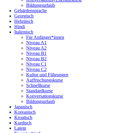
Bildungsurlaub
Gebärdensprache
Georgisch
Hebräisch
Hindi
Italienisch
Für Anfänger*innen
Niveau A1
Niveau A2
Niveau B1
Niveau B2
Niveau C1
Niveau C2
Kultur und Führungen
Auffrischungskurse
Schnellkurse
Standardkurse
Konversationskurse
Bildungsurlaub
Japanisch
Koreanisch
Kroatisch
Kurdisch
Latein