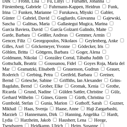
Dirk
Frohn, Lisa
Fu, Linyi
Fürsattel, Johanna
Fürstenberg, Gabriele
Fuhrmann-Kappen, Heidrun
Funk,
Irina
Funken, Marianne
Furukawa, Miyuki
Gabler,
Günter
Gabriel, David
Gagliardo, Giovanna
Gajewski,
Sascha
Galitsas, Maria
Gallastegui Mugica, Marina
Garcia Baviera, David
García Golzarri Galindo, Maite
Garde, Barbara
Geißler, Andreas
Gemmer, Armin
Gencer, Filiz
Georgopoulos, Nikolaos
Geylenberg, Anke
Gilles, Axel
Göckemeyer, Yvonne
Gödecker, Iris
Göhlen, Britta
Göttgens, Barbara
Goger, Alena
Goldmann, Nikolai
González Corral, Tábatha Judith
Gottschalk, Beatriz
Goussanou, Fidel
Goyes Roja, Maria del
Mar
Gramatzki, Elisabeth
Grauenson, Gudrun
Grauer,
Roderich
Grebing, Petra
Greifeld, Barbara
Greiner,
Bernd
Griesche, Sabine
Griffiths, Ian Alexander
Grins-
Bagdahn, Bernd
Grober, Elke
Gromak, Xenia
Grothe,
Ricarda
Grund, Nadine
Gülden Sattler, Christine
Gülz,
Gerhard Wilhelm
Günes, Gizem
Gürth, Christina
Gumbold, Stefan
Gunia, Marion
Guthoff, Sarah
Guzner,
Mikhail
Haas, Svenja
Haase, Anne
Haji Zargarbashi,
Marzieh
Hannemann, Dirk
Hanning, Angelika
Hardt,
Lydia
Harzheim, Jakob
Hausherr, Lena
Heege,
Tsendsuren
Heidkamp, Ulrich
Heim, Susanne