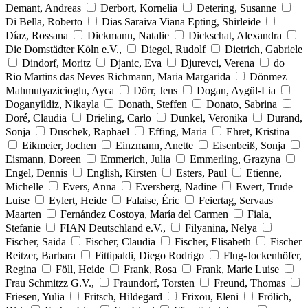
Demant, Andreas
Derbort, Kornelia
Detering, Susanne
Di Bella, Roberto
Dias Saraiva Viana Epting, Shirleide
Díaz, Rossana
Dickmann, Natalie
Dickschat, Alexandra
Die Domstädter Köln e.V.,
Diegel, Rudolf
Dietrich, Gabriele
Dindorf, Moritz
Djanic, Eva
Djurevci, Verena
do
Rio Martins das Neves Richmann, Maria Margarida
Dönmez
Mahmutyazicioglu, Ayca
Dörr, Jens
Dogan, Aygül-Lia
Doganyildiz, Nikayla
Donath, Steffen
Donato, Sabrina
Doré, Claudia
Drieling, Carlo
Dunkel, Veronika
Durand,
Sonja
Duschek, Raphael
Effing, Maria
Ehret, Kristina
Eikmeier, Jochen
Einzmann, Anette
Eisenbeiß, Sonja
Eismann, Doreen
Emmerich, Julia
Emmerling, Grazyna
Engel, Dennis
English, Kirsten
Esters, Paul
Etienne,
Michelle
Evers, Anna
Eversberg, Nadine
Ewert, Trude
Luise
Eylert, Heide
Falaise, Éric
Feiertag, Servaas
Maarten
Fernández Costoya, María del Carmen
Fiala,
Stefanie
FIAN Deutschland e.V.,
Filyanina, Nelya
Fischer, Saida
Fischer, Claudia
Fischer, Elisabeth
Fischer
Reitzer, Barbara
Fittipaldi, Diego Rodrigo
Flug-Jockenhöfer,
Regina
Föll, Heide
Frank, Rosa
Frank, Marie Luise
Frau Schmitzz G.V.,
Fraundorf, Torsten
Freund, Thomas
Friesen, Yulia
Fritsch, Hildegard
Frixou, Eleni
Frölich,