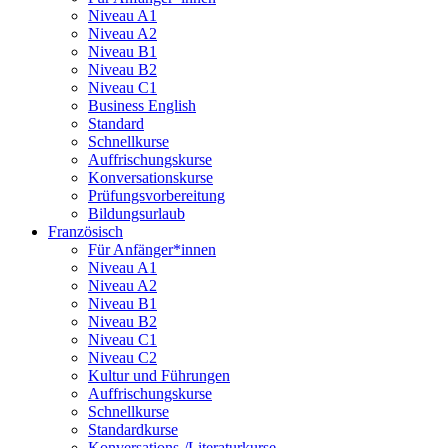
Niveau A1
Niveau A2
Niveau B1
Niveau B2
Niveau C1
Business English
Standard
Schnellkurse
Auffrischungskurse
Konversationskurse
Prüfungsvorbereitung
Bildungsurlaub
Französisch
Für Anfänger*innen
Niveau A1
Niveau A2
Niveau B1
Niveau B2
Niveau C1
Niveau C2
Kultur und Führungen
Auffrischungskurse
Schnellkurse
Standardkurse
Konversations-/Literaturkurse