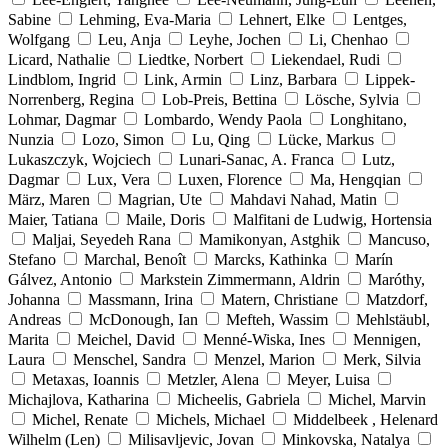
Sabine
Lehming, Eva-Maria
Lehnert, Elke
Lentges,
Wolfgang
Leu, Anja
Leyhe, Jochen
Li, Chenhao
Licard, Nathalie
Liedtke, Norbert
Liekendael, Rudi
Lindblom, Ingrid
Link, Armin
Linz, Barbara
Lippek-
Norrenberg, Regina
Lob-Preis, Bettina
Lösche, Sylvia
Lohmar, Dagmar
Lombardo, Wendy Paola
Longhitano,
Nunzia
Lozo, Simon
Lu, Qing
Lücke, Markus
Lukaszczyk, Wojciech
Lunari-Sanac, A. Franca
Lutz,
Dagmar
Lux, Vera
Luxen, Florence
Ma, Hengqian
März, Maren
Magrian, Ute
Mahdavi Nahad, Matin
Maier, Tatiana
Maile, Doris
Malfitani de Ludwig, Hortensia
Maljai, Seyedeh Rana
Mamikonyan, Astghik
Mancuso,
Stefano
Marchal, Benoît
Marcks, Kathinka
Marín
Gálvez, Antonio
Markstein Zimmermann, Aldrin
Maróthy,
Johanna
Massmann, Irina
Matern, Christiane
Matzdorf,
Andreas
McDonough, Ian
Mefteh, Wassim
Mehlstäubl,
Marita
Meichel, David
Menné-Wiska, Ines
Mennigen,
Laura
Menschel, Sandra
Menzel, Marion
Merk, Silvia
Metaxas, Ioannis
Metzler, Alena
Meyer, Luisa
Michajlova, Katharina
Micheelis, Gabriela
Michel, Marvin
Michel, Renate
Michels, Michael
Middelbeek , Helenard
Wilhelm (Len)
Milisavljevic, Jovan
Minkovska, Natalya