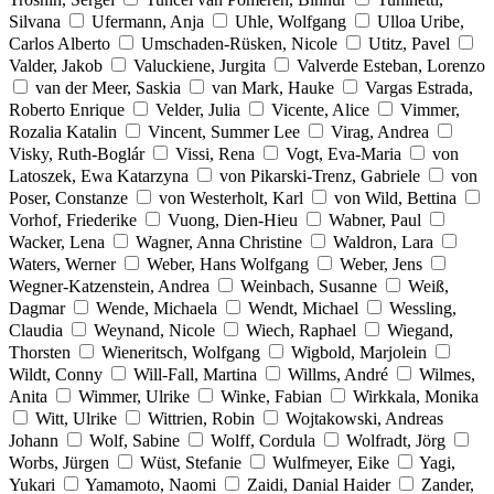
Silvana
Ufermann, Anja
Uhle, Wolfgang
Ulloa Uribe,
Carlos Alberto
Umschaden-Rüsken, Nicole
Utitz, Pavel
Valder, Jakob
Valuckiene, Jurgita
Valverde Esteban, Lorenzo
van der Meer, Saskia
van Mark, Hauke
Vargas Estrada,
Roberto Enrique
Velder, Julia
Vicente, Alice
Vimmer,
Rozalia Katalin
Vincent, Summer Lee
Virag, Andrea
Visky, Ruth-Boglár
Vissi, Rena
Vogt, Eva-Maria
von
Latoszek, Ewa Katarzyna
von Pikarski-Trenz, Gabriele
von
Poser, Constanze
von Westerholt, Karl
von Wild, Bettina
Vorhof, Friederike
Vuong, Dien-Hieu
Wabner, Paul
Wacker, Lena
Wagner, Anna Christine
Waldron, Lara
Waters, Werner
Weber, Hans Wolfgang
Weber, Jens
Wegner-Katzenstein, Andrea
Weinbach, Susanne
Weiß,
Dagmar
Wende, Michaela
Wendt, Michael
Wessling,
Claudia
Weynand, Nicole
Wiech, Raphael
Wiegand,
Thorsten
Wieneritsch, Wolfgang
Wigbold, Marjolein
Wildt, Conny
Will-Fall, Martina
Willms, André
Wilmes,
Anita
Wimmer, Ulrike
Winke, Fabian
Wirkkala, Monika
Witt, Ulrike
Wittrien, Robin
Wojtakowski, Andreas
Johann
Wolf, Sabine
Wolff, Cordula
Wolfradt, Jörg
Worbs, Jürgen
Wüst, Stefanie
Wulfmeyer, Eike
Yagi,
Yukari
Yamamoto, Naomi
Zaidi, Danial Haider
Zander,