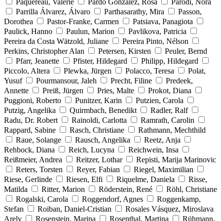
Paquereau, Valérie
Pardo González, Rosa
Parodi, Nora
Parrilla Álvarez, Álvaro
Parthasarathy, Mira
Passon,
Dorothea
Pastor-Franke, Carmen
Patsiava, Panagiota
Paulick, Hanno
Paulun, Marion
Pavlikova, Patricia
Pereira da Costa Wätzold, Juliane
Pereira Pinto, Nélson
Perkins, Christopher Alan
Petersen, Kirsten
Peuler, Bernd
Pfarr, Jeanette
Pfister, Hildegard
Philipp, Hildegard
Piccolo, Altera
Plewka, Jürgen
Polacco, Teresa
Polat,
Yusuf
Pourmansour, Jaleh
Precht, Filine
Predeek,
Annette
Preiß, Jürgen
Pries, Malte
Prokot, Diana
Puggioni, Roberto
Punitzer, Karin
Putzien, Carola
Putzig, Angelika
Quirmbach, Benedikt
Radler, Ralf
Radu, Dr. Robert
Rainoldi, Carlotta
Ramrath, Carolin
Rappard, Sabine
Rasch, Christiane
Rathmann, Mechthild
Raue, Solange
Rausch, Angelika
Reetz, Anja
Rehbock, Diana
Reich, Lucyna
Reichwein, Insa
Reißmeier, Andrea
Reitzer, Lothar
Repisti, Marija Marinovic
Reters, Torsten
Reyer, Fabian
Riegel, Maximilian
Riese, Gerlinde
Riesen, Elfi
Riquelme, Daniela
Risse,
Matilda
Ritter, Marion
Röderstein, René
Röhl, Christiane
Rogalski, Carola
Roggendorf, Agnes
Roggenkamp,
Stefan
Roiban, Daniel-Cristian
Rosales Vásquez, Miroslava
Arely
Rosenstein, Marina
Rosenthal, Martina
Rühmann,