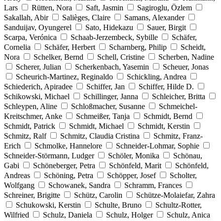
Lars
Rütten, Nora
Saft, Jasmin
Sagiroglu, Özlem
Sakallah, Abir
Salièges, Claire
Samans, Alexander
Sanduijav, Oyungerel
Sato, Hidekazu
Sauer, Birgit
Scarpa, Verónica
Schaab-Jerzembeck, Sybille
Schäfer,
Cornelia
Schäfer, Herbert
Scharnberg, Philip
Scheidt,
Nora
Schelker, Bernd
Schell, Cristine
Scherben, Nadine
Scherer, Julian
Scherkenbach, Yasemin
Scheuer, Jonas
Scheurich-Martinez, Reginaldo
Schickling, Andrea
Schiederich, Apiradee
Schiffer, Jan
Schiffer, Hilde D.
Schikowski, Michael
Schillinger, Janna
Schleicher, Britta
Schleypen, Aline
Schloßmacher, Susanne
Schmeichel-
Kreitschmer, Anke
Schmeißer, Tanja
Schmidt, Bernd
Schmidt, Patrick
Schmidt, Michael
Schmidt, Kerstin
Schmitz, Ralf
Schmitz, Claudia Cristina
Schmitz, Franz-
Erich
Schmolke, Hannelore
Schneider-Lohmar, Sophie
Schneider-Störmann, Ludger
Schöler, Monika
Schönau,
Gabi
Schöneberger, Petra
Schönfeld, Marit
Schönfeld,
Andreas
Schöning, Petra
Schöpper, Josef
Scholter,
Wolfgang
Schowanek, Sandra
Schramm, Frances
Schreiner, Brigitte
Schütz, Carolin
Schütze-Molaiefar, Zahra
Schukowski, Kerstin
Schulte, Bruno
Schultz-Rotter,
Wilfried
Schulz, Daniela
Schulz, Holger
Schulz, Anica