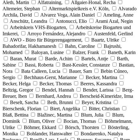
Aleth, Martin
Alfatraining,
Allgaier-Honal, Recha
Altemeier, Stephan
Altermarktspielkreis e.V. Köln,
Alvarado
Archila, David
Alvarez Vega, Alain Daniel
Ameling, Anne
Anschütz, Leandra
Antonucci, Elio
Arami Azal, Negin
Arbeitskreis VHS-Biogarten,
Arbeitskreise Biogarten und
Imkerei,
Arroyo Fernández, Alejandro
Austenfeld, Gerlind
AWO - Büro für Bürgerengagement,
Baartz, Ulrike
Bahadorifar, Hakhamanesh
Bahn, Caroline
Bajrushi,
Mohamed
Baloyan, Lusine
Balzer, Frank
Baneth, Karin
Baran, Murat
Barde, Achim
Bartels, Antje
Barth,
Sabine
Bassi, Roberta
Bast-Kessler, Constanze
Bastian,
Nora
Bata Calleen, Lucia
Bauer, Sam
Bebin Cúneo,
Sergio
Bechhaus-Gerst, Marianne
Becker, Martina
Becker, Helga
Becker, Thomas
Beeres, Kassandra
Beltzig, Gregor
Bendel, Hannah
Bender, Larissa
Berg-
Breuer, Iben
Bernhard, Andrea
Berscheid-Kimeridze, Irma
Beselt, Sascha
Beth, Brunni
Beyer, Kristina
Bierschenk, Florian
Biert, Angelika
Bitter, Christian
Blaß, Bettina
Blažinec, Martina
Blum, Julia
Blum,
Dominik
Blum, Oliver
Bocian, Thomas
Böhmelmann,
Ulrike
Böhmer, Ekkard
Börsch, Thorsten
Bösterling,
Monika
Bohlander, Hanswalter
Bondarenko, Natalya
Pavlovna
Bonilla Lara, Lucía
Bonney, Susanne
Born,