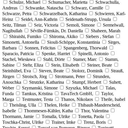
Schulze, Michael
Schumacher, Marietta
Schwachulla,
Andreas
Schwanke, Natascha
Schwarz, Camille
Schwarze, Petra
Schwarzelbach, Katharina
Schwieren, Karl-
Heinz
Seidel, Ann-Kathrin
Seidenath-Strupp, Ursula
Seitz, Tilman
Seiz, Victoria
Semoli, Simone
Sermelwall,
Nagibullah
Séville-Fürnkäs, Dr. Daniella
Shaheen, Marah
Shiraishi, Fumiko
Shiroma, Akiko
Siebers , Stefan
Simonetti, Antonella
Siouli-Schöppe, Konstantinia
Sirges,
Barbara
Sonnen, Felicitas
Spangenberg, Thorwald
Sparacio, Patricia
Spenke, Harriet
Spinelli, Antonio
Stachel, Wiesława
Stahl, Dörte
Stamer, Marc
Stamm,
Sabine
Stehr, Eliza
Stein, Elisabeth
Steiner, Beate
Steinhübel, Eva
Steven, Beate
Stolorz, Dominik
Strauß,
Jürgen
Stroisch, Jörg
Strotmann, Peter
Strunden,
Anouchka
Strutzke, Katharina
Stumpf, Herbert
Suhett,
Weber
Szymanski, Simone
Szyszka, Michael
Talas,
Funda
Tamkus, Kristina
TavaTech GmbH,
Taylor,
Marga
Testmuster, Testa
Thanos, Nikolaos
Theile, Isabel
Theisling, Ulla
Thelen, Heike
Thibault-Manderscheid,
Isabelle
Thommesen-Kähler, Katha
Thor, Valentina
Thormann, Jamie
Tomalla, Ulrike
Tonetta, Paola
Toschka-Christ, Ulrike
Trainer, Imke
Trenz, Boris
Troshin, Sergei
Tuncel van Pomeren, Binnur
Tuninetti,