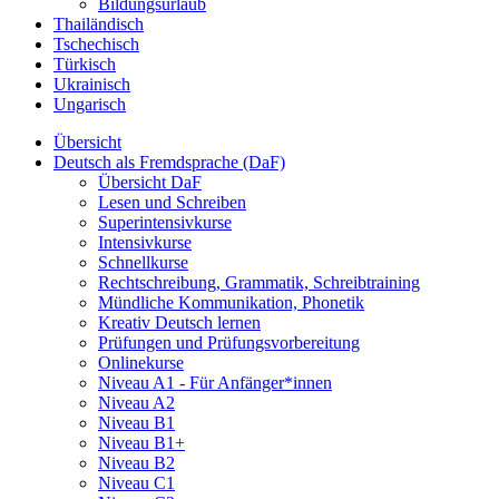
Bildungsurlaub
Thailändisch
Tschechisch
Türkisch
Ukrainisch
Ungarisch
Übersicht
Deutsch als Fremdsprache (DaF)
Übersicht DaF
Lesen und Schreiben
Superintensivkurse
Intensivkurse
Schnellkurse
Rechtschreibung, Grammatik, Schreibtraining
Mündliche Kommunikation, Phonetik
Kreativ Deutsch lernen
Prüfungen und Prüfungsvorbereitung
Onlinekurse
Niveau A1 - Für Anfänger*innen
Niveau A2
Niveau B1
Niveau B1+
Niveau B2
Niveau C1