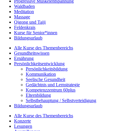
Progressive Muskelentspannung
Waldbaden
Meditation
Massage
Qigong und Taiji
Feldenkrais
Kurse für Senior*innen
Bildungsurlaub
Alle Kurse des Themenbereichs
Gesundheitswissen
Ernährung
Persönlichkeitsentwicklung
Persönlichkeitsbildung
Kommunikation
Seelische Gesundheit
Gedächtnis und Lernstrategie
Kompetenzzentrum 60plus
Elternbildung
Selbstbehauptung / Selbstverteidigung
Bildungsurlaub
Alle Kurse des Themenbereichs
Konzerte
Lesungen