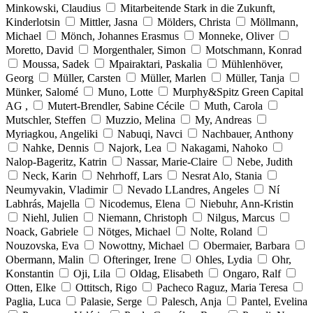
Minkowski, Claudius
Mitarbeitende Stark in die Zukunft,
Kinderlotsin
Mittler, Jasna
Mölders, Christa
Möllmann,
Michael
Mönch, Johannes Erasmus
Monneke, Oliver
Moretto, David
Morgenthaler, Simon
Motschmann, Konrad
Moussa, Sadek
Mpairaktari, Paskalia
Mühlenhöver,
Georg
Müller, Carsten
Müller, Marlen
Müller, Tanja
Münker, Salomé
Muno, Lotte
Murphy&Spitz Green Capital
AG ,
Mutert-Brendler, Sabine Cécile
Muth, Carola
Mutschler, Steffen
Muzzio, Melina
My, Andreas
Myriagkou, Angeliki
Nabuqi, Navci
Nachbauer, Anthony
Nahke, Dennis
Najork, Lea
Nakagami, Nahoko
Nalop-Bageritz, Katrin
Nassar, Marie-Claire
Nebe, Judith
Neck, Karin
Nehrhoff, Lars
Nesrat Alo, Stania
Neumyvakin, Vladimir
Nevado LLandres, Angeles
Ní
Labhrás, Majella
Nicodemus, Elena
Niebuhr, Ann-Kristin
Niehl, Julien
Niemann, Christoph
Nilgus, Marcus
Noack, Gabriele
Nötges, Michael
Nolte, Roland
Nouzovska, Eva
Nowottny, Michael
Obermaier, Barbara
Obermann, Malin
Ofteringer, Irene
Ohles, Lydia
Ohr,
Konstantin
Oji, Lila
Oldag, Elisabeth
Ongaro, Ralf
Otten, Elke
Ottitsch, Rigo
Pacheco Raguz, Maria Teresa
Paglia, Luca
Palasie, Serge
Palesch, Anja
Pantel, Evelina