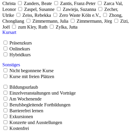
Christa
Zanders, Beate
Zantis, Franz-Peter
Zarca Val,
Leonor
Zaspel, Susanne
Zawieja, Suzanna
Zecher,
Ulrike
Zeiss, Rebekka
Zero Waste Köln e.V.,
Zhong,
Chongliang
Zimmermann, Julia
Zimmermann, Jörg
Zizi,
Joël
zum Kley, Ruth
Zylka, Jutta
Kursart
Präsenzkurs
Onlinekurs
Hybridkurs
Sonstiges
Nicht begonnene Kurse
Kurse mit freien Plätzen
Bildungsurlaub
Einzelveranstaltungen und Vorträge
Am Wochenende
Berufsbegleitende Fortbildungen
Barrierefrei lernen
Exkursionen
Konzerte und Ausstellungen
Kostenfrei