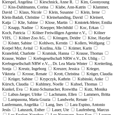
Kierspel, Angelina
Kieschnick, Anne R.
Kim, Goonyoung
Kiss-Dahlmanns, Corina
Klabe, Ann-Katrin
Klammer,
David
Klaus, Nicole
Klein, Susanne
Klein, Irene
Klein-Badali, Christine
Kleinehanding, David
Kleinert,
Katja
Klie, Sabine
Klose, Martin
Kmiotek-Meier, Emilia
Knapp, Nadine
Knepper, Mechthild
Koc, Erkan
Koch, Patricia
Kölner Freiwilligen Agentur e.V.,
Kölner
VHS,
Kölner Zoo AG,
Könsgen, Deidre
Köse, Haydar
Köster, Sabine
Kohlwes, Kerstin
Kollers, Wolfgang
Korpel Myr, Avital
Kozlina, Alla
Krämer, Karin
Kranefeld, Charlotte
Kratsiuk, Hanna
Krause, Thomas
Krause, Walter
Krebsgesellschaft NRW e.V., Dr. Uhlig -
Krebsgesellschaft NRW e.V., , Dr. Lea Maria Winter
Kreiterling,
Sonja
Kreutz, Ingeborg
Kreuzer, Jessica
Krieger,
Viktoria
Krosse, Renate
Krott, Christina
Krüger, Claudia
Krüger, Sabine
Krypczyk, Kathrin
Kubinski, Anke
Kürsch, Claudia
Kuhlmey, Noelle
Kuhsel, Thomas
Kunkel, Eva
Kunz-Schumacher, Roswitha
Kutz, Monika
Labus-Jaeger, Ulrike
Lachmann, Ellen
Lammers, Britta
Lampasona, Maria Grazia
Landwehr, Renate
Lanfermann, Angelika
Lang, Ines
Lara Espino, Antonio
Jesús
Latuszek, Esther
Lauer, Ute
Laufenberg, Marcus
Lee-Englert, Yanghee
Lee-Neumann, Jung-Eun
Leenen,