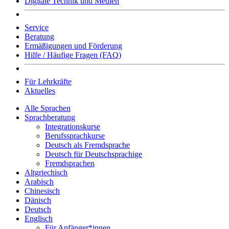
Digitale Technik und Medien
Service
Beratung
Ermäßigungen und Förderung
Hilfe / Häufige Fragen (FAQ)
Für Lehrkräfte
Aktuelles
Alle Sprachen
Sprachberatung
Integrationskurse
Berufssprachkurse
Deutsch als Fremdsprache
Deutsch für Deutschsprachige
Fremdsprachen
Altgriechisch
Arabisch
Chinesisch
Dänisch
Deutsch
Englisch
Für Anfänger*innen