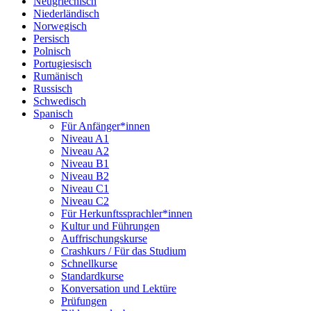
Neugriechisch
Niederländisch
Norwegisch
Persisch
Polnisch
Portugiesisch
Rumänisch
Russisch
Schwedisch
Spanisch
Für Anfänger*innen
Niveau A1
Niveau A2
Niveau B1
Niveau B2
Niveau C1
Niveau C2
Für Herkunftssprachler*innen
Kultur und Führungen
Auffrischungskurse
Crashkurs / Für das Studium
Schnellkurse
Standardkurse
Konversation und Lektüre
Prüfungen