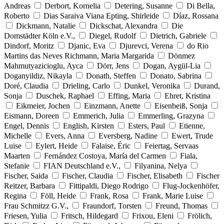
Andreas
Derbort, Kornelia
Detering, Susanne
Di Bella,
Roberto
Dias Saraiva Viana Epting, Shirleide
Díaz, Rossana
Dickmann, Natalie
Dickschat, Alexandra
Die
Domstädter Köln e.V.,
Diegel, Rudolf
Dietrich, Gabriele
Dindorf, Moritz
Djanic, Eva
Djurevci, Verena
do Rio
Martins das Neves Richmann, Maria Margarida
Dönmez
Mahmutyazicioglu, Ayca
Dörr, Jens
Dogan, Aygül-Lia
Doganyildiz, Nikayla
Donath, Steffen
Donato, Sabrina
Doré, Claudia
Drieling, Carlo
Dunkel, Veronika
Durand,
Sonja
Duschek, Raphael
Effing, Maria
Ehret, Kristina
Eikmeier, Jochen
Einzmann, Anette
Eisenbeiß, Sonja
Eismann, Doreen
Emmerich, Julia
Emmerling, Grazyna
Engel, Dennis
English, Kirsten
Esters, Paul
Etienne,
Michelle
Evers, Anna
Eversberg, Nadine
Ewert, Trude
Luise
Eylert, Heide
Falaise, Éric
Feiertag, Servaas
Maarten
Fernández Costoya, María del Carmen
Fiala,
Stefanie
FIAN Deutschland e.V.,
Filyanina, Nelya
Fischer, Saida
Fischer, Claudia
Fischer, Elisabeth
Fischer
Reitzer, Barbara
Fittipaldi, Diego Rodrigo
Flug-Jockenhöfer,
Regina
Föll, Heide
Frank, Rosa
Frank, Marie Luise
Frau Schmitzz G.V.,
Fraundorf, Torsten
Freund, Thomas
Friesen, Yulia
Fritsch, Hildegard
Frixou, Eleni
Frölich,