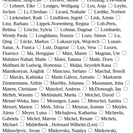
Lehnert, Elke
Lentges, Wolfgang
Leu, Anja
Leyhe,
Jochen
Li, Chenhao
Licard, Nathalie
Liedtke, Norbert
Liekendael, Rudi
Lindblom, Ingrid
Link, Armin
Linz, Barbara
Lippek-Norrenberg, Regina
Lob-Preis,
Bettina
Lösche, Sylvia
Lohmar, Dagmar
Lombardo,
Wendy Paola
Longhitano, Nunzia
Lozo, Simon
Lu,
Qing
Lücke, Markus
Lukaszczyk, Wojciech
Lunari-
Sanac, A. Franca
Lutz, Dagmar
Lux, Vera
Luxen,
Florence
Ma, Hengqian
März, Maren
Magrian, Ute
Mahdavi Nahad, Matin
Maier, Tatiana
Maile, Doris
Malfitani de Ludwig, Hortensia
Maljai, Seyedeh Rana
Mamikonyan, Astghik
Mancuso, Stefano
Marchal, Benoît
Marcks, Kathinka
Marín Gálvez, Antonio
Markstein
Zimmermann, Aldrin
Maróthy, Johanna
Massmann, Irina
Matern, Christiane
Matzdorf, Andreas
McDonough, Ian
Mefteh, Wassim
Mehlstäubl, Marita
Meichel, David
Menné-Wiska, Ines
Mennigen, Laura
Menschel, Sandra
Menzel, Marion
Merk, Silvia
Metaxas, Ioannis
Metzler,
Alena
Meyer, Luisa
Michajlova, Katharina
Micheelis,
Gabriela
Michel, Marvin
Michel, Renate
Michels,
Michael
Middelbeek , Helenard Wilhelm (Len)
Milisavljevic, Jovan
Minkovska, Natalya
Minkowski,