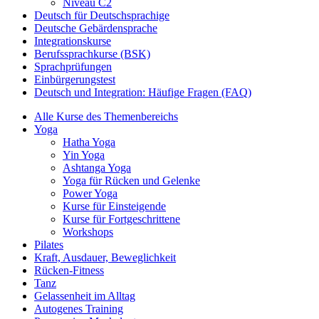
Niveau C2
Deutsch für Deutschsprachige
Deutsche Gebärdensprache
Integrationskurse
Berufssprachkurse (BSK)
Sprachprüfungen
Einbürgerungstest
Deutsch und Integration: Häufige Fragen (FAQ)
Alle Kurse des Themenbereichs
Yoga
Hatha Yoga
Yin Yoga
Ashtanga Yoga
Yoga für Rücken und Gelenke
Power Yoga
Kurse für Einsteigende
Kurse für Fortgeschrittene
Workshops
Pilates
Kraft, Ausdauer, Beweglichkeit
Rücken-Fitness
Tanz
Gelassenheit im Alltag
Autogenes Training