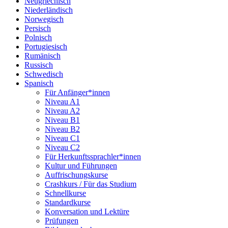
Neugriechisch
Niederländisch
Norwegisch
Persisch
Polnisch
Portugiesisch
Rumänisch
Russisch
Schwedisch
Spanisch
Für Anfänger*innen
Niveau A1
Niveau A2
Niveau B1
Niveau B2
Niveau C1
Niveau C2
Für Herkunftssprachler*innen
Kultur und Führungen
Auffrischungskurse
Crashkurs / Für das Studium
Schnellkurse
Standardkurse
Konversation und Lektüre
Prüfungen