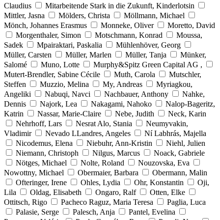
Claudius
Mitarbeitende Stark in die Zukunft, Kinderlotsin
Mittler, Jasna
Mölders, Christa
Möllmann, Michael
Mönch, Johannes Erasmus
Monneke, Oliver
Moretto, David
Morgenthaler, Simon
Motschmann, Konrad
Moussa,
Sadek
Mpairaktari, Paskalia
Mühlenhöver, Georg
Müller, Carsten
Müller, Marlen
Müller, Tanja
Münker,
Salomé
Muno, Lotte
Murphy&Spitz Green Capital AG ,
Mutert-Brendler, Sabine Cécile
Muth, Carola
Mutschler,
Steffen
Muzzio, Melina
My, Andreas
Myriagkou,
Angeliki
Nabuqi, Navci
Nachbauer, Anthony
Nahke,
Dennis
Najork, Lea
Nakagami, Nahoko
Nalop-Bageritz,
Katrin
Nassar, Marie-Claire
Nebe, Judith
Neck, Karin
Nehrhoff, Lars
Nesrat Alo, Stania
Neumyvakin,
Vladimir
Nevado LLandres, Angeles
Ní Labhrás, Majella
Nicodemus, Elena
Niebuhr, Ann-Kristin
Niehl, Julien
Niemann, Christoph
Nilgus, Marcus
Noack, Gabriele
Nötges, Michael
Nolte, Roland
Nouzovska, Eva
Nowottny, Michael
Obermaier, Barbara
Obermann, Malin
Ofteringer, Irene
Ohles, Lydia
Ohr, Konstantin
Oji,
Lila
Oldag, Elisabeth
Ongaro, Ralf
Otten, Elke
Ottitsch, Rigo
Pacheco Raguz, Maria Teresa
Paglia, Luca
Palasie, Serge
Palesch, Anja
Pantel, Evelina