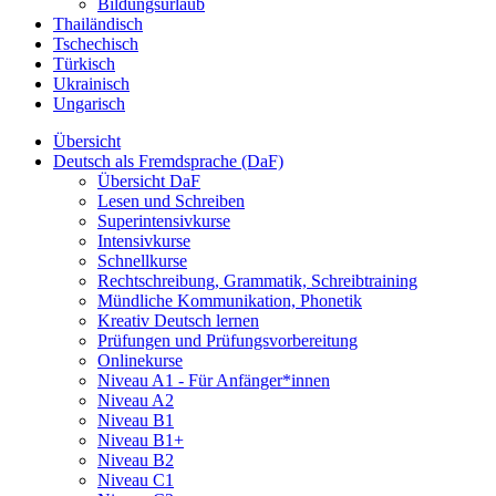
Bildungsurlaub
Thailändisch
Tschechisch
Türkisch
Ukrainisch
Ungarisch
Übersicht
Deutsch als Fremdsprache (DaF)
Übersicht DaF
Lesen und Schreiben
Superintensivkurse
Intensivkurse
Schnellkurse
Rechtschreibung, Grammatik, Schreibtraining
Mündliche Kommunikation, Phonetik
Kreativ Deutsch lernen
Prüfungen und Prüfungsvorbereitung
Onlinekurse
Niveau A1 - Für Anfänger*innen
Niveau A2
Niveau B1
Niveau B1+
Niveau B2
Niveau C1