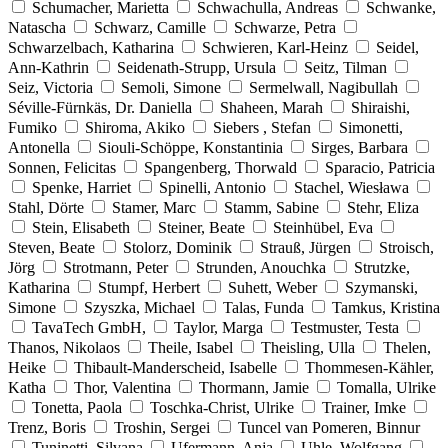
Schumacher, Marietta
Schwachulla, Andreas
Schwanke,
Natascha
Schwarz, Camille
Schwarze, Petra
Schwarzelbach, Katharina
Schwieren, Karl-Heinz
Seidel,
Ann-Kathrin
Seidenath-Strupp, Ursula
Seitz, Tilman
Seiz, Victoria
Semoli, Simone
Sermelwall, Nagibullah
Séville-Fürnkäs, Dr. Daniella
Shaheen, Marah
Shiraishi,
Fumiko
Shiroma, Akiko
Siebers , Stefan
Simonetti,
Antonella
Siouli-Schöppe, Konstantinia
Sirges, Barbara
Sonnen, Felicitas
Spangenberg, Thorwald
Sparacio, Patricia
Spenke, Harriet
Spinelli, Antonio
Stachel, Wiesława
Stahl, Dörte
Stamer, Marc
Stamm, Sabine
Stehr, Eliza
Stein, Elisabeth
Steiner, Beate
Steinhübel, Eva
Steven, Beate
Stolorz, Dominik
Strauß, Jürgen
Stroisch,
Jörg
Strotmann, Peter
Strunden, Anouchka
Strutzke,
Katharina
Stumpf, Herbert
Suhett, Weber
Szymanski,
Simone
Szyszka, Michael
Talas, Funda
Tamkus, Kristina
TavaTech GmbH,
Taylor, Marga
Testmuster, Testa
Thanos, Nikolaos
Theile, Isabel
Theisling, Ulla
Thelen,
Heike
Thibault-Manderscheid, Isabelle
Thommesen-Kähler,
Katha
Thor, Valentina
Thormann, Jamie
Tomalla, Ulrike
Tonetta, Paola
Toschka-Christ, Ulrike
Trainer, Imke
Trenz, Boris
Troshin, Sergei
Tuncel van Pomeren, Binnur
Tuninetti, Silvana
Ufermann, Anja
Uhle, Wolfgang