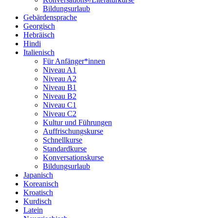
Bildungsurlaub
Gebärdensprache
Georgisch
Hebräisch
Hindi
Italienisch
Für Anfänger*innen
Niveau A1
Niveau A2
Niveau B1
Niveau B2
Niveau C1
Niveau C2
Kultur und Führungen
Auffrischungskurse
Schnellkurse
Standardkurse
Konversationskurse
Bildungsurlaub
Japanisch
Koreanisch
Kroatisch
Kurdisch
Latein