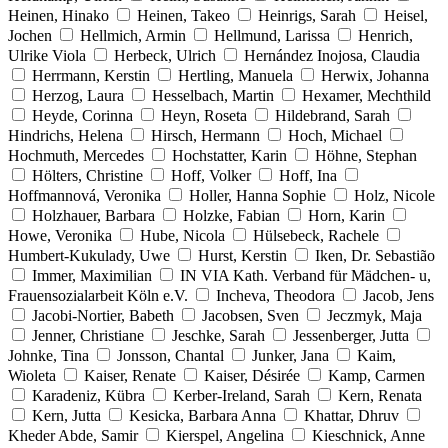
Heinen, Hinako
Heinen, Takeo
Heinrigs, Sarah
Heisel,
Jochen
Hellmich, Armin
Hellmund, Larissa
Henrich,
Ulrike Viola
Herbeck, Ulrich
Hernández Inojosa, Claudia
Herrmann, Kerstin
Hertling, Manuela
Herwix, Johanna
Herzog, Laura
Hesselbach, Martin
Hexamer, Mechthild
Heyde, Corinna
Heyn, Roseta
Hildebrand, Sarah
Hindrichs, Helena
Hirsch, Hermann
Hoch, Michael
Hochmuth, Mercedes
Hochstatter, Karin
Höhne, Stephan
Hölters, Christine
Hoff, Volker
Hoff, Ina
Hoffmannová, Veronika
Holler, Hanna Sophie
Holz, Nicole
Holzhauer, Barbara
Holzke, Fabian
Horn, Karin
Howe, Veronika
Hube, Nicola
Hülsebeck, Rachele
Humbert-Kukulady, Uwe
Hurst, Kerstin
Iken, Dr. Sebastião
Immer, Maximilian
IN VIA Kath. Verband für Mädchen- u,
Frauensozialarbeit Köln e.V.
Incheva, Theodora
Jacob, Jens
Jacobi-Nortier, Babeth
Jacobsen, Sven
Jeczmyk, Maja
Jenner, Christiane
Jeschke, Sarah
Jessenberger, Jutta
Johnke, Tina
Jonsson, Chantal
Junker, Jana
Kaim,
Wioleta
Kaiser, Renate
Kaiser, Désirée
Kamp, Carmen
Karadeniz, Kübra
Kerber-Ireland, Sarah
Kern, Renata
Kern, Jutta
Kesicka, Barbara Anna
Khattar, Dhruv
Kheder Abde, Samir
Kierspel, Angelina
Kieschnick, Anne