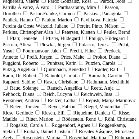
Paquereau, Valérie
Pardo González, Rosa
Parodi, Nora
Parrilla Álvarez, Álvaro
Parthasarathy, Mira
Passon,
Dorothea
Pastor-Franke, Carmen
Patsiava, Panagiota
Paulick, Hanno
Paulun, Marion
Pavlikova, Patricia
Pereira da Costa Wätzold, Juliane
Pereira Pinto, Nélson
Perkins, Christopher Alan
Petersen, Kirsten
Peuler, Bernd
Pfarr, Jeanette
Pfister, Hildegard
Philipp, Hildegard
Piccolo, Altera
Plewka, Jürgen
Polacco, Teresa
Polat,
Yusuf
Pourmansour, Jaleh
Precht, Filine
Predeek,
Annette
Preiß, Jürgen
Pries, Malte
Prokot, Diana
Puggioni, Roberto
Punitzer, Karin
Putzien, Carola
Putzig, Angelika
Quirmbach, Benedikt
Radler, Ralf
Radu, Dr. Robert
Rainoldi, Carlotta
Ramrath, Carolin
Rappard, Sabine
Rasch, Christiane
Rathmann, Mechthild
Raue, Solange
Rausch, Angelika
Reetz, Anja
Rehbock, Diana
Reich, Lucyna
Reichwein, Insa
Reißmeier, Andrea
Reitzer, Lothar
Repisti, Marija Marinovic
Reters, Torsten
Reyer, Fabian
Riegel, Maximilian
Riese, Gerlinde
Riesen, Elfi
Riquelme, Daniela
Risse,
Matilda
Ritter, Marion
Röderstein, René
Röhl, Christiane
Rogalski, Carola
Roggendorf, Agnes
Roggenkamp,
Stefan
Roiban, Daniel-Cristian
Rosales Vásquez, Miroslava
Arely
Rosenstein, Marina
Rosenthal, Martina
Rühmann,