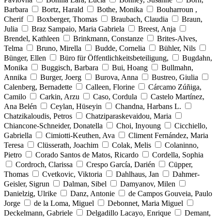
Barbara
Bortz, Harald
Bothe, Monika
Bouharroun ,
Cherif
Boxberger, Thomas
Braubach, Claudia
Braun,
Julia
Braz Sampaio, Maria Gabriela
Breest, Anja
Brendel, Kathleen
Brinkmann, Constanze
Brites-Alves,
Telma
Bruno, Mirella
Budde, Cornelia
Bühler, Nils
Bünger, Ellen
Büro für Öffentlichkeitsbeteiligung,
Bugdahn,
Monika
Buggisch, Barbara
Bui, Hoang
Bullmahn,
Annika
Burger, Joerg
Burova, Anna
Bustreo, Giulia
Calenberg, Bernadette
Calleen, Florine
Cárcamo Zúñiga,
Camilo
Carkin, Arzu
Caso, Cordula
Castelo Martínez,
Ana Belén
Ceylan, Hüseyin
Chandna, Harbans L.
Chatzikaloudis, Petros
Chatziparaskevaidou, Maria
Chiancone-Schneider, Donatella
Choi, Inyoung
Cicchiello,
Gabriella
Cimiotti-Keuthen, Ava
Climent Fernández, Maria
Teresa
Clüsserath, Joachim
Colak, Melis
Colaninno,
Pietro
Corado Santos de Matos, Ricardo
Cordella, Sophia
Cordroch, Clarissa
Crespo García, Darién
Cüpper,
Thomas
Cvetkovic, Viktoria
Dahlhaus, Jan
Dahmer-
Geisler, Sigrun
Dalman, Sibel
Damyanov, Milen
Danielzig, Ulrike
Danz, Antonie
de Campos Gouveia, Paulo
Jorge
de la Loma, Miguel
Debonnet, Maria Miguel
Deckelmann, Gabriele
Delgadillo Lacayo, Enrique
Demant,