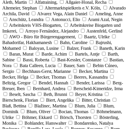
Aleth, Martin
Alfatraining,
Allgaier-Honal, Recha
Altemeier, Stephan
Altermarktspielkreis e.V. Köln,
Alvarado
Archila, David
Alvarez Vega, Alain Daniel
Ameling, Anne
Anschütz, Leandra
Antonucci, Elio
Arami Azal, Negin
Arbeitskreis VHS-Biogarten,
Arbeitskreise Biogarten und
Imkerei,
Arroyo Fernández, Alejandro
Austenfeld, Gerlind
AWO - Büro für Bürgerengagement,
Baartz, Ulrike
Bahadorifar, Hakhamanesh
Bahn, Caroline
Bajrushi,
Mohamed
Baloyan, Lusine
Balzer, Frank
Baneth, Karin
Baran, Murat
Barde, Achim
Bartels, Antje
Barth,
Sabine
Bassi, Roberta
Bast-Kessler, Constanze
Bastian,
Nora
Bata Calleen, Lucia
Bauer, Sam
Bebin Cúneo,
Sergio
Bechhaus-Gerst, Marianne
Becker, Martina
Becker, Helga
Becker, Thomas
Beeres, Kassandra
Beltzig, Gregor
Bendel, Hannah
Bender, Larissa
Berg-
Breuer, Iben
Bernhard, Andrea
Berscheid-Kimeridze, Irma
Beselt, Sascha
Beth, Brunni
Beyer, Kristina
Bierschenk, Florian
Biert, Angelika
Bitter, Christian
Blaß, Bettina
Blažinec, Martina
Blum, Julia
Blum,
Dominik
Blum, Oliver
Bocian, Thomas
Böhmelmann,
Ulrike
Böhmer, Ekkard
Börsch, Thorsten
Bösterling,
Monika
Bohlander, Hanswalter
Bondarenko, Natalya
Pavlovna
Bonilla Lara, Lucía
Bonney, Susanne
Born,