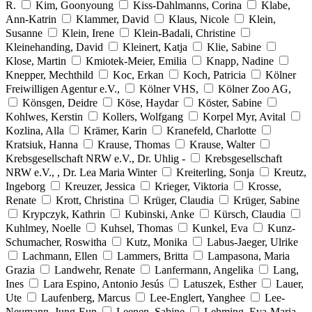
R.
Kim, Goonyoung
Kiss-Dahlmanns, Corina
Klabe,
Ann-Katrin
Klammer, David
Klaus, Nicole
Klein,
Susanne
Klein, Irene
Klein-Badali, Christine
Kleinehanding, David
Kleinert, Katja
Klie, Sabine
Klose, Martin
Kmiotek-Meier, Emilia
Knapp, Nadine
Knepper, Mechthild
Koc, Erkan
Koch, Patricia
Kölner
Freiwilligen Agentur e.V.,
Kölner VHS,
Kölner Zoo AG,
Könsgen, Deidre
Köse, Haydar
Köster, Sabine
Kohlwes, Kerstin
Kollers, Wolfgang
Korpel Myr, Avital
Kozlina, Alla
Krämer, Karin
Kranefeld, Charlotte
Kratsiuk, Hanna
Krause, Thomas
Krause, Walter
Krebsgesellschaft NRW e.V., Dr. Uhlig -
Krebsgesellschaft
NRW e.V., , Dr. Lea Maria Winter
Kreiterling, Sonja
Kreutz,
Ingeborg
Kreuzer, Jessica
Krieger, Viktoria
Krosse,
Renate
Krott, Christina
Krüger, Claudia
Krüger, Sabine
Krypczyk, Kathrin
Kubinski, Anke
Kürsch, Claudia
Kuhlmey, Noelle
Kuhsel, Thomas
Kunkel, Eva
Kunz-
Schumacher, Roswitha
Kutz, Monika
Labus-Jaeger, Ulrike
Lachmann, Ellen
Lammers, Britta
Lampasona, Maria
Grazia
Landwehr, Renate
Lanfermann, Angelika
Lang,
Ines
Lara Espino, Antonio Jesús
Latuszek, Esther
Lauer,
Ute
Laufenberg, Marcus
Lee-Englert, Yanghee
Lee-
Neumann, Jung-Eun
Leenen, Sabine
Lehming, Eva-Maria