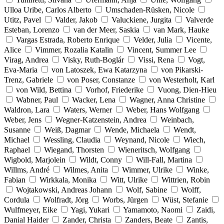
Ulloa Uribe, Carlos Alberto
Umschaden-Rüsken, Nicole
Utitz, Pavel
Valder, Jakob
Valuckiene, Jurgita
Valverde
Esteban, Lorenzo
van der Meer, Saskia
van Mark, Hauke
Vargas Estrada, Roberto Enrique
Velder, Julia
Vicente,
Alice
Vimmer, Rozalia Katalin
Vincent, Summer Lee
Virag, Andrea
Visky, Ruth-Boglár
Vissi, Rena
Vogt,
Eva-Maria
von Latoszek, Ewa Katarzyna
von Pikarski-
Trenz, Gabriele
von Poser, Constanze
von Westerholt, Karl
von Wild, Bettina
Vorhof, Friederike
Vuong, Dien-Hieu
Wabner, Paul
Wacker, Lena
Wagner, Anna Christine
Waldron, Lara
Waters, Werner
Weber, Hans Wolfgang
Weber, Jens
Wegner-Katzenstein, Andrea
Weinbach,
Susanne
Weiß, Dagmar
Wende, Michaela
Wendt,
Michael
Wessling, Claudia
Weynand, Nicole
Wiech,
Raphael
Wiegand, Thorsten
Wieneritsch, Wolfgang
Wigbold, Marjolein
Wildt, Conny
Will-Fall, Martina
Willms, André
Wilmes, Anita
Wimmer, Ulrike
Winke,
Fabian
Wirkkala, Monika
Witt, Ulrike
Wittrien, Robin
Wojtakowski, Andreas Johann
Wolf, Sabine
Wolff,
Cordula
Wolfradt, Jörg
Worbs, Jürgen
Wüst, Stefanie
Wulfmeyer, Eike
Yagi, Yukari
Yamamoto, Naomi
Zaidi,
Danial Haider
Zander, Christa
Zanders, Beate
Zantis,