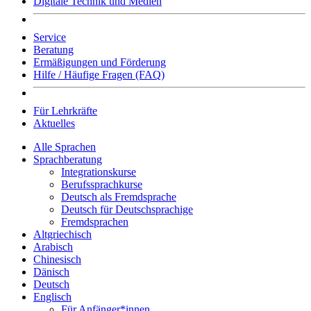
Digitale Technik und Medien
Service
Beratung
Ermäßigungen und Förderung
Hilfe / Häufige Fragen (FAQ)
Für Lehrkräfte
Aktuelles
Alle Sprachen
Sprachberatung
Integrationskurse
Berufssprachkurse
Deutsch als Fremdsprache
Deutsch für Deutschsprachige
Fremdsprachen
Altgriechisch
Arabisch
Chinesisch
Dänisch
Deutsch
Englisch
Für Anfänger*innen