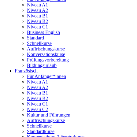
Niveau A1
Niveau A2
Niveau B1
Niveau B2
Niveau C1
Business English
Standard
Schnellkurse
Auffrischungskurse
Konversationskurse
Prüfungsvorbereitung
Bildungsurlaub
Französisch
Für Anfänger*innen
Niveau A1
Niveau A2
Niveau B1
Niveau B2
Niveau C1
Niveau C2
Kultur und Führungen
Auffrischungskurse
Schnellkurse
Standardkurse
Konversations-/Literaturkurse