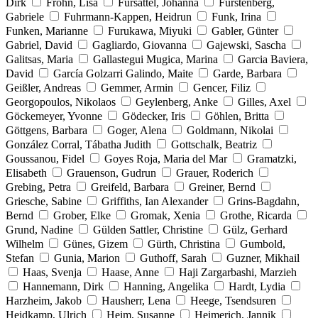
Dirk
Frohn, Lisa
Fürsattel, Johanna
Fürstenberg,
Gabriele
Fuhrmann-Kappen, Heidrun
Funk, Irina
Funken, Marianne
Furukawa, Miyuki
Gabler, Günter
Gabriel, David
Gagliardo, Giovanna
Gajewski, Sascha
Galitsas, Maria
Gallastegui Mugica, Marina
Garcia Baviera,
David
García Golzarri Galindo, Maite
Garde, Barbara
Geißler, Andreas
Gemmer, Armin
Gencer, Filiz
Georgopoulos, Nikolaos
Geylenberg, Anke
Gilles, Axel
Göckemeyer, Yvonne
Gödecker, Iris
Göhlen, Britta
Göttgens, Barbara
Goger, Alena
Goldmann, Nikolai
González Corral, Tábatha Judith
Gottschalk, Beatriz
Goussanou, Fidel
Goyes Roja, Maria del Mar
Gramatzki,
Elisabeth
Grauenson, Gudrun
Grauer, Roderich
Grebing, Petra
Greifeld, Barbara
Greiner, Bernd
Griesche, Sabine
Griffiths, Ian Alexander
Grins-Bagdahn,
Bernd
Grober, Elke
Gromak, Xenia
Grothe, Ricarda
Grund, Nadine
Gülden Sattler, Christine
Gülz, Gerhard
Wilhelm
Günes, Gizem
Gürth, Christina
Gumbold,
Stefan
Gunia, Marion
Guthoff, Sarah
Guzner, Mikhail
Haas, Svenja
Haase, Anne
Haji Zargarbashi, Marzieh
Hannemann, Dirk
Hanning, Angelika
Hardt, Lydia
Harzheim, Jakob
Hausherr, Lena
Heege, Tsendsuren
Heidkamp, Ulrich
Heim, Susanne
Heimerich, Jannik