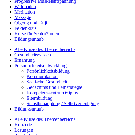
Progressive Muskelentspannung
Waldbaden
Meditation
Massage
Qigong und Taiji
Feldenkrais
Kurse für Senior*innen
Bildungsurlaub
Alle Kurse des Themenbereichs
Gesundheitswissen
Ernährung
Persönlichkeitsentwicklung
Persönlichkeitsbildung
Kommunikation
Seelische Gesundheit
Gedächtnis und Lernstrategie
Kompetenzzentrum 60plus
Elternbildung
Selbstbehauptung / Selbstverteidigung
Bildungsurlaub
Alle Kurse des Themenbereichs
Konzerte
Lesungen