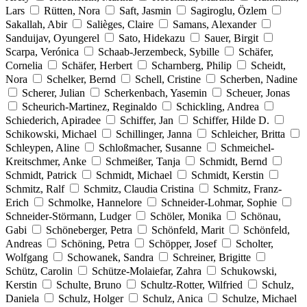
Lars
Rütten, Nora
Saft, Jasmin
Sagiroglu, Özlem
Sakallah, Abir
Salièges, Claire
Samans, Alexander
Sanduijav, Oyungerel
Sato, Hidekazu
Sauer, Birgit
Scarpa, Verónica
Schaab-Jerzembeck, Sybille
Schäfer,
Cornelia
Schäfer, Herbert
Scharnberg, Philip
Scheidt,
Nora
Schelker, Bernd
Schell, Cristine
Scherben, Nadine
Scherer, Julian
Scherkenbach, Yasemin
Scheuer, Jonas
Scheurich-Martinez, Reginaldo
Schickling, Andrea
Schiederich, Apiradee
Schiffer, Jan
Schiffer, Hilde D.
Schikowski, Michael
Schillinger, Janna
Schleicher, Britta
Schleypen, Aline
Schloßmacher, Susanne
Schmeichel-
Kreitschmer, Anke
Schmeißer, Tanja
Schmidt, Bernd
Schmidt, Patrick
Schmidt, Michael
Schmidt, Kerstin
Schmitz, Ralf
Schmitz, Claudia Cristina
Schmitz, Franz-
Erich
Schmolke, Hannelore
Schneider-Lohmar, Sophie
Schneider-Störmann, Ludger
Schöler, Monika
Schönau,
Gabi
Schöneberger, Petra
Schönfeld, Marit
Schönfeld,
Andreas
Schöning, Petra
Schöpper, Josef
Scholter,
Wolfgang
Schowanek, Sandra
Schreiner, Brigitte
Schütz, Carolin
Schütze-Molaiefar, Zahra
Schukowski,
Kerstin
Schulte, Bruno
Schultz-Rotter, Wilfried
Schulz,
Daniela
Schulz, Holger
Schulz, Anica
Schulze, Michael