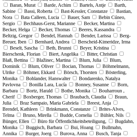
Baran, Murat
Barde, Achim
Bartels, Antje
Barth,
Sabine
Bassi, Roberta
Bast-Kessler, Constanze
Bastian,
Nora
Bata Calleen, Lucia
Bauer, Sam
Bebin Cúneo,
Sergio
Bechhaus-Gerst, Marianne
Becker, Martina
Becker, Helga
Becker, Thomas
Beeres, Kassandra
Beltzig, Gregor
Bendel, Hannah
Bender, Larissa
Berg-
Breuer, Iben
Bernhard, Andrea
Berscheid-Kimeridze, Irma
Beselt, Sascha
Beth, Brunni
Beyer, Kristina
Bierschenk, Florian
Biert, Angelika
Bitter, Christian
Blaß, Bettina
Blažinec, Martina
Blum, Julia
Blum,
Dominik
Blum, Oliver
Bocian, Thomas
Böhmelmann,
Ulrike
Böhmer, Ekkard
Börsch, Thorsten
Bösterling,
Monika
Bohlander, Hanswalter
Bondarenko, Natalya
Pavlovna
Bonilla Lara, Lucía
Bonney, Susanne
Born,
Barbara
Bortz, Harald
Bothe, Monika
Bouharroun ,
Cherif
Boxberger, Thomas
Braubach, Claudia
Braun,
Julia
Braz Sampaio, Maria Gabriela
Breest, Anja
Brendel, Kathleen
Brinkmann, Constanze
Brites-Alves,
Telma
Bruno, Mirella
Budde, Cornelia
Bühler, Nils
Bünger, Ellen
Büro für Öffentlichkeitsbeteiligung,
Bugdahn,
Monika
Buggisch, Barbara
Bui, Hoang
Bullmahn,
Annika
Burger, Joerg
Burova, Anna
Busch, Tanja