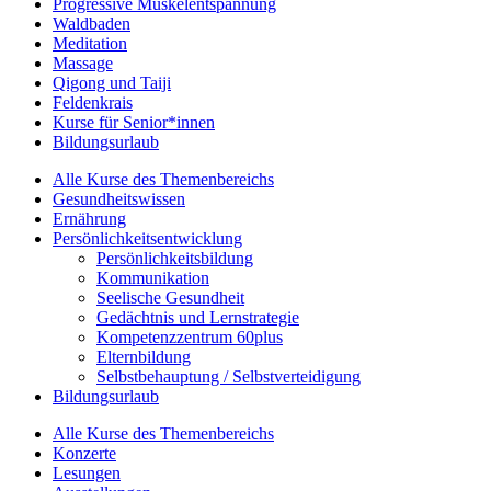
Progressive Muskelentspannung
Waldbaden
Meditation
Massage
Qigong und Taiji
Feldenkrais
Kurse für Senior*innen
Bildungsurlaub
Alle Kurse des Themenbereichs
Gesundheitswissen
Ernährung
Persönlichkeitsentwicklung
Persönlichkeitsbildung
Kommunikation
Seelische Gesundheit
Gedächtnis und Lernstrategie
Kompetenzzentrum 60plus
Elternbildung
Selbstbehauptung / Selbstverteidigung
Bildungsurlaub
Alle Kurse des Themenbereichs
Konzerte
Lesungen