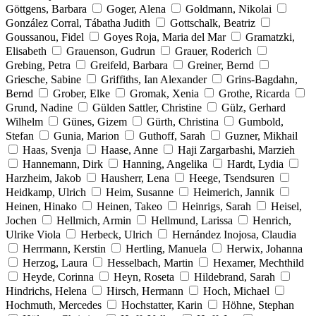
Göttgens, Barbara
Goger, Alena
Goldmann, Nikolai
González Corral, Tábatha Judith
Gottschalk, Beatriz
Goussanou, Fidel
Goyes Roja, Maria del Mar
Gramatzki,
Elisabeth
Grauenson, Gudrun
Grauer, Roderich
Grebing, Petra
Greifeld, Barbara
Greiner, Bernd
Griesche, Sabine
Griffiths, Ian Alexander
Grins-Bagdahn,
Bernd
Grober, Elke
Gromak, Xenia
Grothe, Ricarda
Grund, Nadine
Gülden Sattler, Christine
Gülz, Gerhard
Wilhelm
Günes, Gizem
Gürth, Christina
Gumbold,
Stefan
Gunia, Marion
Guthoff, Sarah
Guzner, Mikhail
Haas, Svenja
Haase, Anne
Haji Zargarbashi, Marzieh
Hannemann, Dirk
Hanning, Angelika
Hardt, Lydia
Harzheim, Jakob
Hausherr, Lena
Heege, Tsendsuren
Heidkamp, Ulrich
Heim, Susanne
Heimerich, Jannik
Heinen, Hinako
Heinen, Takeo
Heinrigs, Sarah
Heisel,
Jochen
Hellmich, Armin
Hellmund, Larissa
Henrich,
Ulrike Viola
Herbeck, Ulrich
Hernández Inojosa, Claudia
Herrmann, Kerstin
Hertling, Manuela
Herwix, Johanna
Herzog, Laura
Hesselbach, Martin
Hexamer, Mechthild
Heyde, Corinna
Heyn, Roseta
Hildebrand, Sarah
Hindrichs, Helena
Hirsch, Hermann
Hoch, Michael
Hochmuth, Mercedes
Hochstatter, Karin
Höhne, Stephan