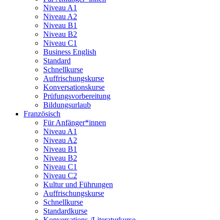
Niveau A1
Niveau A2
Niveau B1
Niveau B2
Niveau C1
Business English
Standard
Schnellkurse
Auffrischungskurse
Konversationskurse
Prüfungsvorbereitung
Bildungsurlaub
Französisch
Für Anfänger*innen
Niveau A1
Niveau A2
Niveau B1
Niveau B2
Niveau C1
Niveau C2
Kultur und Führungen
Auffrischungskurse
Schnellkurse
Standardkurse
Konversations-/Literaturkurse