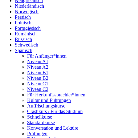
Neugriechisch
Niederländisch
Norwegisch
Persisch
Polnisch
Portugiesisch
Rumänisch
Russisch
Schwedisch
Spanisch
Für Anfänger*innen
Niveau A1
Niveau A2
Niveau B1
Niveau B2
Niveau C1
Niveau C2
Für Herkunftssprachler*innen
Kultur und Führungen
Auffrischungskurse
Crashkurs / Für das Studium
Schnellkurse
Standardkurse
Konversation und Lektüre
Prüfungen