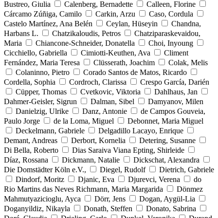
Bustreo, Giulia
Calenberg, Bernadette
Calleen, Florine
Cárcamo Zúñiga, Camilo
Carkin, Arzu
Caso, Cordula
Castelo Martínez, Ana Belén
Ceylan, Hüseyin
Chandna,
Harbans L.
Chatzikaloudis, Petros
Chatziparaskevaidou,
Maria
Chiancone-Schneider, Donatella
Choi, Inyoung
Cicchiello, Gabriella
Cimiotti-Keuthen, Ava
Climent
Fernández, Maria Teresa
Clüsserath, Joachim
Colak, Melis
Colaninno, Pietro
Corado Santos de Matos, Ricardo
Cordella, Sophia
Cordroch, Clarissa
Crespo García, Darién
Cüpper, Thomas
Cvetkovic, Viktoria
Dahlhaus, Jan
Dahmer-Geisler, Sigrun
Dalman, Sibel
Damyanov, Milen
Danielzig, Ulrike
Danz, Antonie
de Campos Gouveia,
Paulo Jorge
de la Loma, Miguel
Debonnet, Maria Miguel
Deckelmann, Gabriele
Delgadillo Lacayo, Enrique
Demant, Andreas
Derbort, Kornelia
Detering, Susanne
Di Bella, Roberto
Dias Saraiva Viana Epting, Shirleide
Díaz, Rossana
Dickmann, Natalie
Dickschat, Alexandra
Die Domstädter Köln e.V.,
Diegel, Rudolf
Dietrich, Gabriele
Dindorf, Moritz
Djanic, Eva
Djurevci, Verena
do
Rio Martins das Neves Richmann, Maria Margarida
Dönmez
Mahmutyazicioglu, Ayca
Dörr, Jens
Dogan, Aygül-Lia
Doganyildiz, Nikayla
Donath, Steffen
Donato, Sabrina