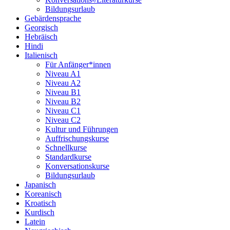
Bildungsurlaub
Gebärdensprache
Georgisch
Hebräisch
Hindi
Italienisch
Für Anfänger*innen
Niveau A1
Niveau A2
Niveau B1
Niveau B2
Niveau C1
Niveau C2
Kultur und Führungen
Auffrischungskurse
Schnellkurse
Standardkurse
Konversationskurse
Bildungsurlaub
Japanisch
Koreanisch
Kroatisch
Kurdisch
Latein