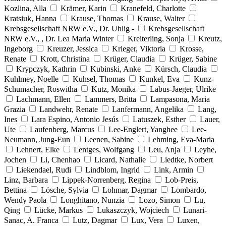
Kozlina, Alla
Krämer, Karin
Kranefeld, Charlotte
Kratsiuk, Hanna
Krause, Thomas
Krause, Walter
Krebsgesellschaft NRW e.V., Dr. Uhlig -
Krebsgesellschaft
NRW e.V., , Dr. Lea Maria Winter
Kreiterling, Sonja
Kreutz,
Ingeborg
Kreuzer, Jessica
Krieger, Viktoria
Krosse,
Renate
Krott, Christina
Krüger, Claudia
Krüger, Sabine
Krypczyk, Kathrin
Kubinski, Anke
Kürsch, Claudia
Kuhlmey, Noelle
Kuhsel, Thomas
Kunkel, Eva
Kunz-
Schumacher, Roswitha
Kutz, Monika
Labus-Jaeger, Ulrike
Lachmann, Ellen
Lammers, Britta
Lampasona, Maria
Grazia
Landwehr, Renate
Lanfermann, Angelika
Lang,
Ines
Lara Espino, Antonio Jesús
Latuszek, Esther
Lauer,
Ute
Laufenberg, Marcus
Lee-Englert, Yanghee
Lee-
Neumann, Jung-Eun
Leenen, Sabine
Lehming, Eva-Maria
Lehnert, Elke
Lentges, Wolfgang
Leu, Anja
Leyhe,
Jochen
Li, Chenhao
Licard, Nathalie
Liedtke, Norbert
Liekendael, Rudi
Lindblom, Ingrid
Link, Armin
Linz, Barbara
Lippek-Norrenberg, Regina
Lob-Preis,
Bettina
Lösche, Sylvia
Lohmar, Dagmar
Lombardo,
Wendy Paola
Longhitano, Nunzia
Lozo, Simon
Lu,
Qing
Lücke, Markus
Lukaszczyk, Wojciech
Lunari-
Sanac, A. Franca
Lutz, Dagmar
Lux, Vera
Luxen,