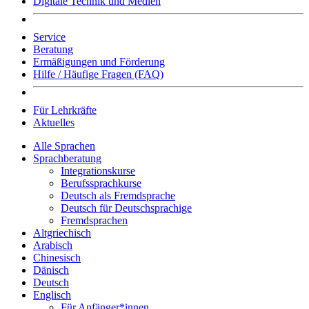
Digitale Technik und Medien
Service
Beratung
Ermäßigungen und Förderung
Hilfe / Häufige Fragen (FAQ)
Für Lehrkräfte
Aktuelles
Alle Sprachen
Sprachberatung
Integrationskurse
Berufssprachkurse
Deutsch als Fremdsprache
Deutsch für Deutschsprachige
Fremdsprachen
Altgriechisch
Arabisch
Chinesisch
Dänisch
Deutsch
Englisch
Für Anfänger*innen