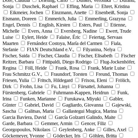
Doré, Claudia
Drieling, Carlo
Dunkel, Veronika
Durand,
Sonja
Duschek, Raphael
Effing, Maria
Ehret, Kristina
Eikmeier, Jochen
Einzmann, Anette
Eisenbeiß, Sonja
Eismann, Doreen
Emmerich, Julia
Emmerling, Grazyna
Engel, Dennis
English, Kirsten
Esters, Paul
Etienne,
Michelle
Evers, Anna
Eversberg, Nadine
Ewert, Trude
Luise
Eylert, Heide
Falaise, Éric
Feiertag, Servaas
Maarten
Fernández Costoya, María del Carmen
Fiala,
Stefanie
FIAN Deutschland e.V.,
Filyanina, Nelya
Fischer, Saida
Fischer, Claudia
Fischer, Elisabeth
Fischer
Reitzer, Barbara
Fittipaldi, Diego Rodrigo
Flug-Jockenhöfer,
Regina
Föll, Heide
Frank, Rosa
Frank, Marie Luise
Frau Schmitzz G.V.,
Fraundorf, Torsten
Freund, Thomas
Friesen, Yulia
Fritsch, Hildegard
Frixou, Eleni
Frölich,
Dirk
Frohn, Lisa
Fu, Linyi
Fürsattel, Johanna
Fürstenberg, Gabriele
Fuhrmann-Kappen, Heidrun
Funk,
Irina
Funken, Marianne
Furukawa, Miyuki
Gabler,
Günter
Gabriel, David
Gagliardo, Giovanna
Gajewski,
Sascha
Galitsas, Maria
Gallastegui Mugica, Marina
Garcia Baviera, David
García Golzarri Galindo, Maite
Garde, Barbara
Gemmer, Armin
Gencer, Filiz
Georgopoulos, Nikolaos
Geylenberg, Anke
Gilles, Axel
Göckemeyer, Yvonne
Gödecker, Iris
Göhlen, Britta