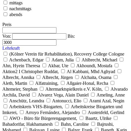
mittags
nachmittags
abends
Preis
Von:
Bis:
Lehrkraft
(Kölner Verein für Rehabilitation), Recovery College Cologne
Achenbach, Edgar
Adam, Julia
Ahlbrecht, Michael
Ahn, Hyein Theresa
Akbar, Ute
Akhoundi, Mostafa
Aktion2 I Christopher Ruddat,
Al Kabbani, Mhd Aghyad
Albrecht, Annika
Albrecht, Jürgen
Alchaita, Osama
Aleth, Martin
Alfatraining,
Allgaier-Honal, Recha
Altemeier, Stephan
Altermarktspielkreis e.V. Köln,
Alvarado
Archila, David
Alvarez Vega, Alain Daniel
Ameling, Anne
Anschütz, Leandra
Antonucci, Elio
Arami Azal, Negin
Arbeitskreis VHS-Biogarten,
Arbeitskreise Biogarten und
Imkerei,
Arroyo Fernández, Alejandro
Austenfeld, Gerlind
AWO - Büro für Bürgerengagement,
Baartz, Ulrike
Bahadorifar, Hakhamanesh
Bahn, Caroline
Bajrushi,
Mohamed
Baloyan, Lusine
Balzer, Frank
Baneth, Karin