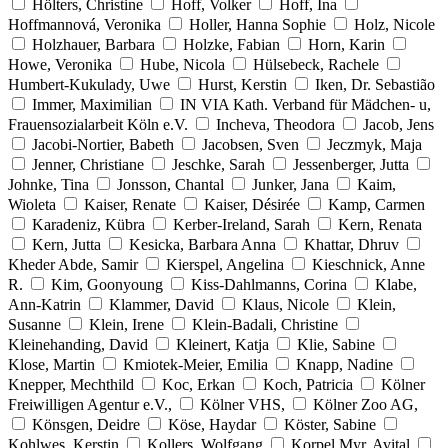
Hölters, Christine
Hoff, Volker
Hoff, Ina
Hoffmannová, Veronika
Holler, Hanna Sophie
Holz, Nicole
Holzhauer, Barbara
Holzke, Fabian
Horn, Karin
Howe, Veronika
Hube, Nicola
Hülsebeck, Rachele
Humbert-Kukulady, Uwe
Hurst, Kerstin
Iken, Dr. Sebastião
Immer, Maximilian
IN VIA Kath. Verband für Mädchen- u,
Frauensozialarbeit Köln e.V.
Incheva, Theodora
Jacob, Jens
Jacobi-Nortier, Babeth
Jacobsen, Sven
Jeczmyk, Maja
Jenner, Christiane
Jeschke, Sarah
Jessenberger, Jutta
Johnke, Tina
Jonsson, Chantal
Junker, Jana
Kaim,
Wioleta
Kaiser, Renate
Kaiser, Désirée
Kamp, Carmen
Karadeniz, Kübra
Kerber-Ireland, Sarah
Kern, Renata
Kern, Jutta
Kesicka, Barbara Anna
Khattar, Dhruv
Kheder Abde, Samir
Kierspel, Angelina
Kieschnick, Anne
R.
Kim, Goonyoung
Kiss-Dahlmanns, Corina
Klabe,
Ann-Katrin
Klammer, David
Klaus, Nicole
Klein,
Susanne
Klein, Irene
Klein-Badali, Christine
Kleinehanding, David
Kleinert, Katja
Klie, Sabine
Klose, Martin
Kmiotek-Meier, Emilia
Knapp, Nadine
Knepper, Mechthild
Koc, Erkan
Koch, Patricia
Kölner
Freiwilligen Agentur e.V.,
Kölner VHS,
Kölner Zoo AG,
Könsgen, Deidre
Köse, Haydar
Köster, Sabine
Kohlwes, Kerstin
Kollers, Wolfgang
Korpel Myr, Avital