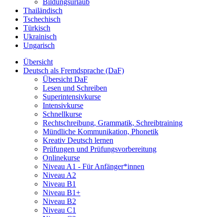
Bildungsurlaub
Thailändisch
Tschechisch
Türkisch
Ukrainisch
Ungarisch
Übersicht
Deutsch als Fremdsprache (DaF)
Übersicht DaF
Lesen und Schreiben
Superintensivkurse
Intensivkurse
Schnellkurse
Rechtschreibung, Grammatik, Schreibtraining
Mündliche Kommunikation, Phonetik
Kreativ Deutsch lernen
Prüfungen und Prüfungsvorbereitung
Onlinekurse
Niveau A1 - Für Anfänger*innen
Niveau A2
Niveau B1
Niveau B1+
Niveau B2
Niveau C1