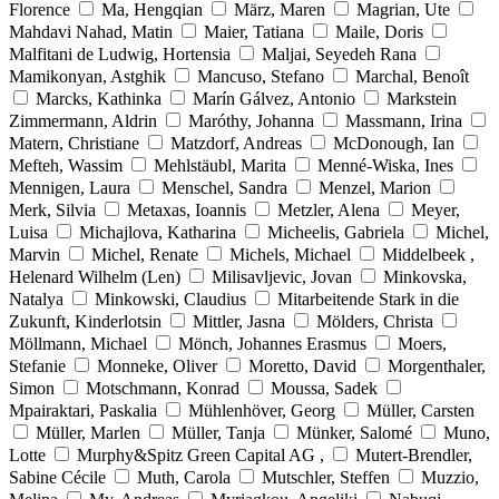
Florence
Ma, Hengqian
März, Maren
Magrian, Ute
Mahdavi Nahad, Matin
Maier, Tatiana
Maile, Doris
Malfitani de Ludwig, Hortensia
Maljai, Seyedeh Rana
Mamikonyan, Astghik
Mancuso, Stefano
Marchal, Benoît
Marcks, Kathinka
Marín Gálvez, Antonio
Markstein
Zimmermann, Aldrin
Maróthy, Johanna
Massmann, Irina
Matern, Christiane
Matzdorf, Andreas
McDonough, Ian
Mefteh, Wassim
Mehlstäubl, Marita
Menné-Wiska, Ines
Mennigen, Laura
Menschel, Sandra
Menzel, Marion
Merk, Silvia
Metaxas, Ioannis
Metzler, Alena
Meyer,
Luisa
Michajlova, Katharina
Micheelis, Gabriela
Michel,
Marvin
Michel, Renate
Michels, Michael
Middelbeek ,
Helenard Wilhelm (Len)
Milisavljevic, Jovan
Minkovska,
Natalya
Minkowski, Claudius
Mitarbeitende Stark in die
Zukunft, Kinderlotsin
Mittler, Jasna
Mölders, Christa
Möllmann, Michael
Mönch, Johannes Erasmus
Moers,
Stefanie
Monneke, Oliver
Moretto, David
Morgenthaler,
Simon
Motschmann, Konrad
Moussa, Sadek
Mpairaktari, Paskalia
Mühlenhöver, Georg
Müller, Carsten
Müller, Marlen
Müller, Tanja
Münker, Salomé
Muno,
Lotte
Murphy&Spitz Green Capital AG ,
Mutert-Brendler,
Sabine Cécile
Muth, Carola
Mutschler, Steffen
Muzzio,