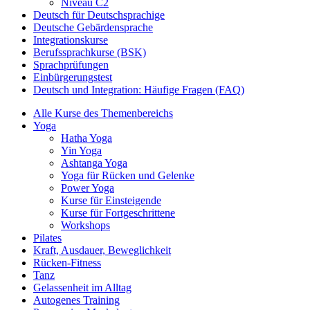
Niveau C2
Deutsch für Deutschsprachige
Deutsche Gebärdensprache
Integrationskurse
Berufssprachkurse (BSK)
Sprachprüfungen
Einbürgerungstest
Deutsch und Integration: Häufige Fragen (FAQ)
Alle Kurse des Themenbereichs
Yoga
Hatha Yoga
Yin Yoga
Ashtanga Yoga
Yoga für Rücken und Gelenke
Power Yoga
Kurse für Einsteigende
Kurse für Fortgeschrittene
Workshops
Pilates
Kraft, Ausdauer, Beweglichkeit
Rücken-Fitness
Tanz
Gelassenheit im Alltag
Autogenes Training