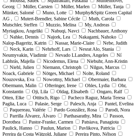
Moussa, Sadek
Mpairaktari, Paskalia
Mühlenhöver,
Georg
Müller, Carsten
Müller, Marlen
Müller, Tanja
Münker, Salomé
Muno, Lotte
Murphy&Spitz Green Capital
AG ,
Mutert-Brendler, Sabine Cécile
Muth, Carola
Mutschler, Steffen
Muzzio, Melina
My, Andreas
Myriagkou, Angeliki
Nabuqi, Navci
Nachbauer, Anthony
Nahke, Dennis
Najork, Lea
Nakagami, Nahoko
Nalop-Bageritz, Katrin
Nassar, Marie-Claire
Nebe, Judith
Neck, Karin
Nehrhoff, Lars
Nesrat Alo, Stania
Neumyvakin, Vladimir
Nevado LLandres, Angeles
Ní
Labhrás, Majella
Nicodemus, Elena
Niebuhr, Ann-Kristin
Niehl, Julien
Niemann, Christoph
Nilgus, Marcus
Noack, Gabriele
Nötges, Michael
Nolte, Roland
Nouzovska, Eva
Nowottny, Michael
Obermaier, Barbara
Obermann, Malin
Ofteringer, Irene
Ohles, Lydia
Ohr,
Konstantin
Oji, Lila
Oldag, Elisabeth
Ongaro, Ralf
Otten, Elke
Ottitsch, Rigo
Pacheco Raguz, Maria Teresa
Paglia, Luca
Palasie, Serge
Palesch, Anja
Pantel, Evelina
Paquereau, Valérie
Pardo González, Rosa
Parodi, Nora
Parrilla Álvarez, Álvaro
Parthasarathy, Mira
Passon,
Dorothea
Pastor-Franke, Carmen
Patsiava, Panagiota
Paulick, Hanno
Paulun, Marion
Pavlikova, Patricia
Pereira da Costa Wätzold, Juliane
Pereira Pinto, Nélson