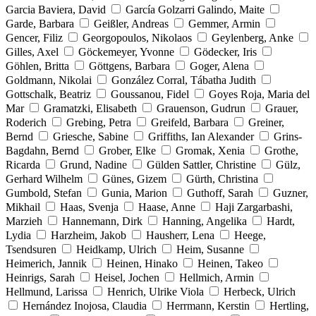
Garcia Baviera, David
García Golzarri Galindo, Maite
Garde, Barbara
Geißler, Andreas
Gemmer, Armin
Gencer, Filiz
Georgopoulos, Nikolaos
Geylenberg, Anke
Gilles, Axel
Göckemeyer, Yvonne
Gödecker, Iris
Göhlen, Britta
Göttgens, Barbara
Goger, Alena
Goldmann, Nikolai
González Corral, Tábatha Judith
Gottschalk, Beatriz
Goussanou, Fidel
Goyes Roja, Maria del
Mar
Gramatzki, Elisabeth
Grauenson, Gudrun
Grauer,
Roderich
Grebing, Petra
Greifeld, Barbara
Greiner,
Bernd
Griesche, Sabine
Griffiths, Ian Alexander
Grins-
Bagdahn, Bernd
Grober, Elke
Gromak, Xenia
Grothe,
Ricarda
Grund, Nadine
Gülden Sattler, Christine
Gülz,
Gerhard Wilhelm
Günes, Gizem
Gürth, Christina
Gumbold, Stefan
Gunia, Marion
Guthoff, Sarah
Guzner,
Mikhail
Haas, Svenja
Haase, Anne
Haji Zargarbashi,
Marzieh
Hannemann, Dirk
Hanning, Angelika
Hardt,
Lydia
Harzheim, Jakob
Hausherr, Lena
Heege,
Tsendsuren
Heidkamp, Ulrich
Heim, Susanne
Heimerich, Jannik
Heinen, Hinako
Heinen, Takeo
Heinrigs, Sarah
Heisel, Jochen
Hellmich, Armin
Hellmund, Larissa
Henrich, Ulrike Viola
Herbeck, Ulrich
Hernández Inojosa, Claudia
Herrmann, Kerstin
Hertling,