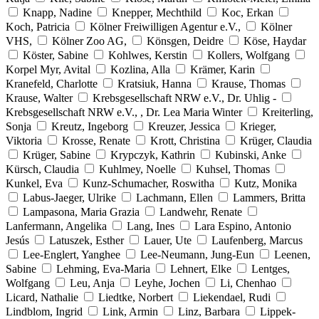
Knapp, Nadine
Knepper, Mechthild
Koc, Erkan
Koch, Patricia
Kölner Freiwilligen Agentur e.V.,
Kölner
VHS,
Kölner Zoo AG,
Könsgen, Deidre
Köse, Haydar
Köster, Sabine
Kohlwes, Kerstin
Kollers, Wolfgang
Korpel Myr, Avital
Kozlina, Alla
Krämer, Karin
Kranefeld, Charlotte
Kratsiuk, Hanna
Krause, Thomas
Krause, Walter
Krebsgesellschaft NRW e.V., Dr. Uhlig -
Krebsgesellschaft NRW e.V., , Dr. Lea Maria Winter
Kreiterling,
Sonja
Kreutz, Ingeborg
Kreuzer, Jessica
Krieger,
Viktoria
Krosse, Renate
Krott, Christina
Krüger, Claudia
Krüger, Sabine
Krypczyk, Kathrin
Kubinski, Anke
Kürsch, Claudia
Kuhlmey, Noelle
Kuhsel, Thomas
Kunkel, Eva
Kunz-Schumacher, Roswitha
Kutz, Monika
Labus-Jaeger, Ulrike
Lachmann, Ellen
Lammers, Britta
Lampasona, Maria Grazia
Landwehr, Renate
Lanfermann, Angelika
Lang, Ines
Lara Espino, Antonio
Jesús
Latuszek, Esther
Lauer, Ute
Laufenberg, Marcus
Lee-Englert, Yanghee
Lee-Neumann, Jung-Eun
Leenen,
Sabine
Lehming, Eva-Maria
Lehnert, Elke
Lentges,
Wolfgang
Leu, Anja
Leyhe, Jochen
Li, Chenhao
Licard, Nathalie
Liedtke, Norbert
Liekendael, Rudi
Lindblom, Ingrid
Link, Armin
Linz, Barbara
Lippek-