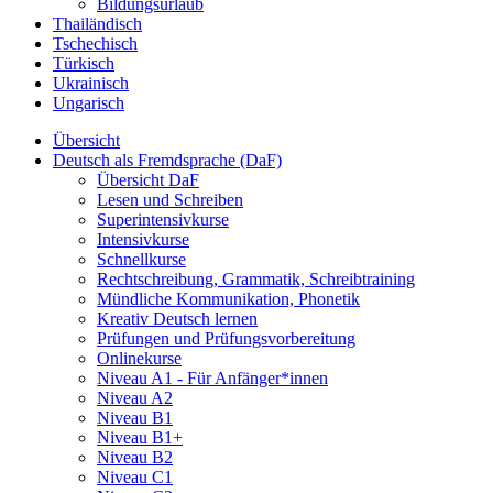
Bildungsurlaub
Thailändisch
Tschechisch
Türkisch
Ukrainisch
Ungarisch
Übersicht
Deutsch als Fremdsprache (DaF)
Übersicht DaF
Lesen und Schreiben
Superintensivkurse
Intensivkurse
Schnellkurse
Rechtschreibung, Grammatik, Schreibtraining
Mündliche Kommunikation, Phonetik
Kreativ Deutsch lernen
Prüfungen und Prüfungsvorbereitung
Onlinekurse
Niveau A1 - Für Anfänger*innen
Niveau A2
Niveau B1
Niveau B1+
Niveau B2
Niveau C1