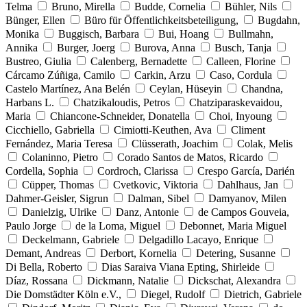
Telma
Bruno, Mirella
Budde, Cornelia
Bühler, Nils
Bünger, Ellen
Büro für Öffentlichkeitsbeteiligung,
Bugdahn,
Monika
Buggisch, Barbara
Bui, Hoang
Bullmahn,
Annika
Burger, Joerg
Burova, Anna
Busch, Tanja
Bustreo, Giulia
Calenberg, Bernadette
Calleen, Florine
Cárcamo Zúñiga, Camilo
Carkin, Arzu
Caso, Cordula
Castelo Martínez, Ana Belén
Ceylan, Hüseyin
Chandna,
Harbans L.
Chatzikaloudis, Petros
Chatziparaskevaidou,
Maria
Chiancone-Schneider, Donatella
Choi, Inyoung
Cicchiello, Gabriella
Cimiotti-Keuthen, Ava
Climent
Fernández, Maria Teresa
Clüsserath, Joachim
Colak, Melis
Colaninno, Pietro
Corado Santos de Matos, Ricardo
Cordella, Sophia
Cordroch, Clarissa
Crespo García, Darién
Cüpper, Thomas
Cvetkovic, Viktoria
Dahlhaus, Jan
Dahmer-Geisler, Sigrun
Dalman, Sibel
Damyanov, Milen
Danielzig, Ulrike
Danz, Antonie
de Campos Gouveia,
Paulo Jorge
de la Loma, Miguel
Debonnet, Maria Miguel
Deckelmann, Gabriele
Delgadillo Lacayo, Enrique
Demant, Andreas
Derbort, Kornelia
Detering, Susanne
Di Bella, Roberto
Dias Saraiva Viana Epting, Shirleide
Díaz, Rossana
Dickmann, Natalie
Dickschat, Alexandra
Die Domstädter Köln e.V.,
Diegel, Rudolf
Dietrich, Gabriele