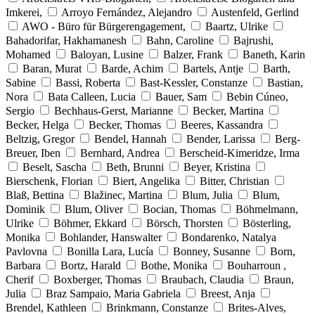
Imkerei,
Arroyo Fernández, Alejandro
Austenfeld, Gerlind
AWO - Büro für Bürgerengagement,
Baartz, Ulrike
Bahadorifar, Hakhamanesh
Bahn, Caroline
Bajrushi,
Mohamed
Baloyan, Lusine
Balzer, Frank
Baneth, Karin
Baran, Murat
Barde, Achim
Bartels, Antje
Barth,
Sabine
Bassi, Roberta
Bast-Kessler, Constanze
Bastian,
Nora
Bata Calleen, Lucia
Bauer, Sam
Bebin Cúneo,
Sergio
Bechhaus-Gerst, Marianne
Becker, Martina
Becker, Helga
Becker, Thomas
Beeres, Kassandra
Beltzig, Gregor
Bendel, Hannah
Bender, Larissa
Berg-
Breuer, Iben
Bernhard, Andrea
Berscheid-Kimeridze, Irma
Beselt, Sascha
Beth, Brunni
Beyer, Kristina
Bierschenk, Florian
Biert, Angelika
Bitter, Christian
Blaß, Bettina
Blažinec, Martina
Blum, Julia
Blum,
Dominik
Blum, Oliver
Bocian, Thomas
Böhmelmann,
Ulrike
Böhmer, Ekkard
Börsch, Thorsten
Bösterling,
Monika
Bohlander, Hanswalter
Bondarenko, Natalya
Pavlovna
Bonilla Lara, Lucía
Bonney, Susanne
Born,
Barbara
Bortz, Harald
Bothe, Monika
Bouharroun ,
Cherif
Boxberger, Thomas
Braubach, Claudia
Braun,
Julia
Braz Sampaio, Maria Gabriela
Breest, Anja
Brendel, Kathleen
Brinkmann, Constanze
Brites-Alves,