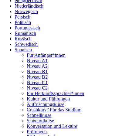
Neugriechisch
Niederländisch
Norwegisch
Persisch
Polnisch
Portugiesisch
Rumänisch
Russisch
Schwedisch
Spanisch
Für Anfänger*innen
Niveau A1
Niveau A2
Niveau B1
Niveau B2
Niveau C1
Niveau C2
Für Herkunftssprachler*innen
Kultur und Führungen
Auffrischungskurse
Crashkurs / Für das Studium
Schnellkurse
Standardkurse
Konversation und Lektüre
Prüfungen