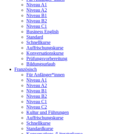
Niveau A1
Niveau A2
Niveau B1
Niveau B2
Niveau C1
Business English
Standard
Schnellkurse
Auffrischungskurse
Konversationskurse
Prüfungsvorbereitung
Bildungsurlaub
Französisch
Für Anfänger*innen
Niveau A1
Niveau A2
Niveau B1
Niveau B2
Niveau C1
Niveau C2
Kultur und Führungen
Auffrischungskurse
Schnellkurse
Standardkurse
Konversations-/Literaturkurse