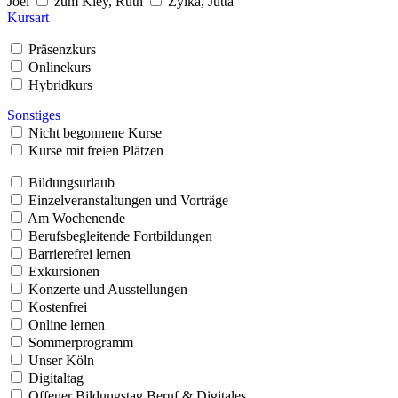
Joël
zum Kley, Ruth
Zylka, Jutta
Kursart
Präsenzkurs
Onlinekurs
Hybridkurs
Sonstiges
Nicht begonnene Kurse
Kurse mit freien Plätzen
Bildungsurlaub
Einzelveranstaltungen und Vorträge
Am Wochenende
Berufsbegleitende Fortbildungen
Barrierefrei lernen
Exkursionen
Konzerte und Ausstellungen
Kostenfrei
Online lernen
Sommerprogramm
Unser Köln
Digitaltag
Offener Bildungstag Beruf & Digitales