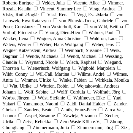
Roberto Enrique
Velder, Julia
Vicente, Alice
Vimmer,
Rozalia Katalin
Vincent, Summer Lee
Virag, Andrea
Visky, Ruth-Boglár
Vissi, Rena
Vogt, Eva-Maria
von
Latoszek, Ewa Katarzyna
von Pikarski-Trenz, Gabriele
von
Poser, Constanze
von Westerholt, Karl
von Wild, Bettina
Vorhof, Friederike
Vuong, Dien-Hieu
Wabner, Paul
Wacker, Lena
Wagner, Anna Christine
Waldron, Lara
Waters, Werner
Weber, Hans Wolfgang
Weber, Jens
Wegner-Katzenstein, Andrea
Weinbach, Susanne
Weiß,
Dagmar
Wende, Michaela
Wendt, Michael
Wessling,
Claudia
Weynand, Nicole
Wiech, Raphael
Wiegand,
Thorsten
Wieneritsch, Wolfgang
Wigbold, Marjolein
Wildt, Conny
Will-Fall, Martina
Willms, André
Wilmes,
Anita
Wimmer, Ulrike
Winke, Fabian
Wirkkala, Monika
Witt, Ulrike
Wittrien, Robin
Wojtakowski, Andreas
Johann
Wolf, Sabine
Wolff, Cordula
Wolfradt, Jörg
Worbs, Jürgen
Wüst, Stefanie
Wulfmeyer, Eike
Yagi,
Yukari
Yamamoto, Naomi
Zaidi, Danial Haider
Zander,
Christa
Zanders, Beate
Zantis, Franz-Peter
Zarca Val,
Leonor
Zaspel, Susanne
Zawieja, Suzanna
Zecher,
Ulrike
Zeiss, Rebekka
Zero Waste Köln e.V.,
Zhong,
Chongliang
Zimmermann, Julia
Zimmermann, Jörg
Zizi,