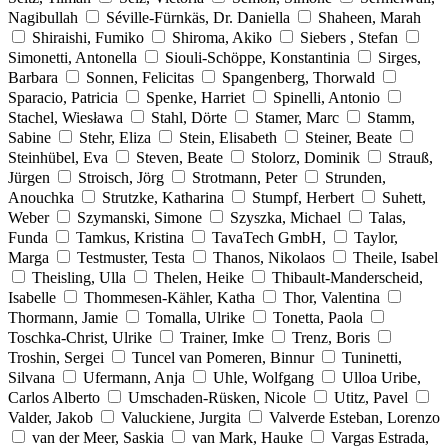
Nagibullah
Séville-Fürnkäs, Dr. Daniella
Shaheen, Marah
Shiraishi, Fumiko
Shiroma, Akiko
Siebers , Stefan
Simonetti, Antonella
Siouli-Schöppe, Konstantinia
Sirges,
Barbara
Sonnen, Felicitas
Spangenberg, Thorwald
Sparacio, Patricia
Spenke, Harriet
Spinelli, Antonio
Stachel, Wiesława
Stahl, Dörte
Stamer, Marc
Stamm,
Sabine
Stehr, Eliza
Stein, Elisabeth
Steiner, Beate
Steinhübel, Eva
Steven, Beate
Stolorz, Dominik
Strauß,
Jürgen
Stroisch, Jörg
Strotmann, Peter
Strunden,
Anouchka
Strutzke, Katharina
Stumpf, Herbert
Suhett,
Weber
Szymanski, Simone
Szyszka, Michael
Talas,
Funda
Tamkus, Kristina
TavaTech GmbH,
Taylor,
Marga
Testmuster, Testa
Thanos, Nikolaos
Theile, Isabel
Theisling, Ulla
Thelen, Heike
Thibault-Manderscheid,
Isabelle
Thommesen-Kähler, Katha
Thor, Valentina
Thormann, Jamie
Tomalla, Ulrike
Tonetta, Paola
Toschka-Christ, Ulrike
Trainer, Imke
Trenz, Boris
Troshin, Sergei
Tuncel van Pomeren, Binnur
Tuninetti,
Silvana
Ufermann, Anja
Uhle, Wolfgang
Ulloa Uribe,
Carlos Alberto
Umschaden-Rüsken, Nicole
Utitz, Pavel
Valder, Jakob
Valuckiene, Jurgita
Valverde Esteban, Lorenzo
van der Meer, Saskia
van Mark, Hauke
Vargas Estrada,