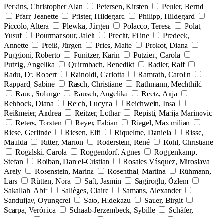
Perkins, Christopher Alan
Petersen, Kirsten
Peuler, Bernd
Pfarr, Jeanette
Pfister, Hildegard
Philipp, Hildegard
Piccolo, Altera
Plewka, Jürgen
Polacco, Teresa
Polat,
Yusuf
Pourmansour, Jaleh
Precht, Filine
Predeek,
Annette
Preiß, Jürgen
Pries, Malte
Prokot, Diana
Puggioni, Roberto
Punitzer, Karin
Putzien, Carola
Putzig, Angelika
Quirmbach, Benedikt
Radler, Ralf
Radu, Dr. Robert
Rainoldi, Carlotta
Ramrath, Carolin
Rappard, Sabine
Rasch, Christiane
Rathmann, Mechthild
Raue, Solange
Rausch, Angelika
Reetz, Anja
Rehbock, Diana
Reich, Lucyna
Reichwein, Insa
Reißmeier, Andrea
Reitzer, Lothar
Repisti, Marija Marinovic
Reters, Torsten
Reyer, Fabian
Riegel, Maximilian
Riese, Gerlinde
Riesen, Elfi
Riquelme, Daniela
Risse,
Matilda
Ritter, Marion
Röderstein, René
Röhl, Christiane
Rogalski, Carola
Roggendorf, Agnes
Roggenkamp,
Stefan
Roiban, Daniel-Cristian
Rosales Vásquez, Miroslava
Arely
Rosenstein, Marina
Rosenthal, Martina
Rühmann,
Lars
Rütten, Nora
Saft, Jasmin
Sagiroglu, Özlem
Sakallah, Abir
Salièges, Claire
Samans, Alexander
Sanduijav, Oyungerel
Sato, Hidekazu
Sauer, Birgit
Scarpa, Verónica
Schaab-Jerzembeck, Sybille
Schäfer,