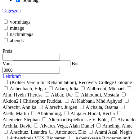
Sonntag
Tageszeit
vormittags
mittags
nachmittags
abends
Preis
Von:
Bis:
Lehrkraft
(Kölner Verein für Rehabilitation), Recovery College Cologne
Achenbach, Edgar
Adam, Julia
Ahlbrecht, Michael
Ahn, Hyein Theresa
Akbar, Ute
Akhoundi, Mostafa
Aktion2 I Christopher Ruddat,
Al Kabbani, Mhd Aghyad
Albrecht, Annika
Albrecht, Jürgen
Alchaita, Osama
Aleth, Martin
Alfatraining,
Allgaier-Honal, Recha
Altemeier, Stephan
Altermarktspielkreis e.V. Köln,
Alvarado
Archila, David
Alvarez Vega, Alain Daniel
Ameling, Anne
Anschütz, Leandra
Antonucci, Elio
Arami Azal, Negin
Arbeitskreis VHS-Biogarten,
Arbeitskreise Biogarten und