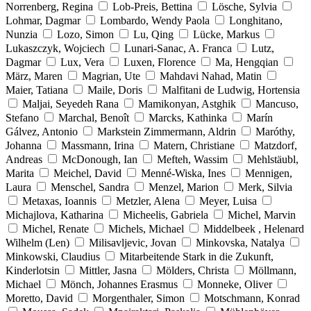
Norrenberg, Regina
Lob-Preis, Bettina
Lösche, Sylvia
Lohmar, Dagmar
Lombardo, Wendy Paola
Longhitano,
Nunzia
Lozo, Simon
Lu, Qing
Lücke, Markus
Lukaszczyk, Wojciech
Lunari-Sanac, A. Franca
Lutz,
Dagmar
Lux, Vera
Luxen, Florence
Ma, Hengqian
März, Maren
Magrian, Ute
Mahdavi Nahad, Matin
Maier, Tatiana
Maile, Doris
Malfitani de Ludwig, Hortensia
Maljai, Seyedeh Rana
Mamikonyan, Astghik
Mancuso,
Stefano
Marchal, Benoît
Marcks, Kathinka
Marín
Gálvez, Antonio
Markstein Zimmermann, Aldrin
Maróthy,
Johanna
Massmann, Irina
Matern, Christiane
Matzdorf,
Andreas
McDonough, Ian
Mefteh, Wassim
Mehlstäubl,
Marita
Meichel, David
Menné-Wiska, Ines
Mennigen,
Laura
Menschel, Sandra
Menzel, Marion
Merk, Silvia
Metaxas, Ioannis
Metzler, Alena
Meyer, Luisa
Michajlova, Katharina
Micheelis, Gabriela
Michel, Marvin
Michel, Renate
Michels, Michael
Middelbeek , Helenard
Wilhelm (Len)
Milisavljevic, Jovan
Minkovska, Natalya
Minkowski, Claudius
Mitarbeitende Stark in die Zukunft,
Kinderlotsin
Mittler, Jasna
Mölders, Christa
Möllmann,
Michael
Mönch, Johannes Erasmus
Monneke, Oliver
Moretto, David
Morgenthaler, Simon
Motschmann, Konrad