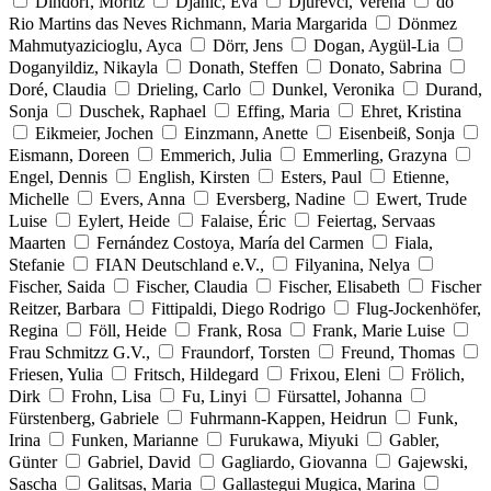
Dindorf, Moritz
Djanic, Eva
Djurevci, Verena
do
Rio Martins das Neves Richmann, Maria Margarida
Dönmez
Mahmutyazicioglu, Ayca
Dörr, Jens
Dogan, Aygül-Lia
Doganyildiz, Nikayla
Donath, Steffen
Donato, Sabrina
Doré, Claudia
Drieling, Carlo
Dunkel, Veronika
Durand,
Sonja
Duschek, Raphael
Effing, Maria
Ehret, Kristina
Eikmeier, Jochen
Einzmann, Anette
Eisenbeiß, Sonja
Eismann, Doreen
Emmerich, Julia
Emmerling, Grazyna
Engel, Dennis
English, Kirsten
Esters, Paul
Etienne,
Michelle
Evers, Anna
Eversberg, Nadine
Ewert, Trude
Luise
Eylert, Heide
Falaise, Éric
Feiertag, Servaas
Maarten
Fernández Costoya, María del Carmen
Fiala,
Stefanie
FIAN Deutschland e.V.,
Filyanina, Nelya
Fischer, Saida
Fischer, Claudia
Fischer, Elisabeth
Fischer
Reitzer, Barbara
Fittipaldi, Diego Rodrigo
Flug-Jockenhöfer,
Regina
Föll, Heide
Frank, Rosa
Frank, Marie Luise
Frau Schmitzz G.V.,
Fraundorf, Torsten
Freund, Thomas
Friesen, Yulia
Fritsch, Hildegard
Frixou, Eleni
Frölich,
Dirk
Frohn, Lisa
Fu, Linyi
Fürsattel, Johanna
Fürstenberg, Gabriele
Fuhrmann-Kappen, Heidrun
Funk,
Irina
Funken, Marianne
Furukawa, Miyuki
Gabler,
Günter
Gabriel, David
Gagliardo, Giovanna
Gajewski,
Sascha
Galitsas, Maria
Gallastegui Mugica, Marina