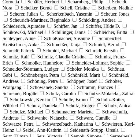
Cornelia
Schäfer, Herbert
Scharnberg, Philip
Scheidt,
Nora
Schelker, Bernd
Schell, Cristine
Scherben, Nadine
Scherer, Julian
Scherkenbach, Yasemin
Scheuer, Jonas
Scheurich-Martinez, Reginaldo
Schickling, Andrea
Schiederich, Apiradee
Schiffer, Jan
Schiffer, Hilde D.
Schikowski, Michael
Schillinger, Janna
Schleicher, Britta
Schleypen, Aline
Schloßmacher, Susanne
Schmeichel-
Kreitschmer, Anke
Schmeißer, Tanja
Schmidt, Bernd
Schmidt, Patrick
Schmidt, Michael
Schmidt, Kerstin
Schmitz, Ralf
Schmitz, Claudia Cristina
Schmitz, Franz-
Erich
Schmolke, Hannelore
Schneider-Lohmar, Sophie
Schneider-Störmann, Ludger
Schöler, Monika
Schönau,
Gabi
Schöneberger, Petra
Schönfeld, Marit
Schönfeld,
Andreas
Schöning, Petra
Schöpper, Josef
Scholter,
Wolfgang
Schowanek, Sandra
Schramm, Frances
Schreiner, Brigitte
Schütz, Carolin
Schütze-Molaiefar, Zahra
Schukowski, Kerstin
Schulte, Bruno
Schultz-Rotter,
Wilfried
Schulz, Daniela
Schulz, Holger
Schulz, Anica
Schulze, Michael
Schumacher, Marietta
Schwachulla,
Andreas
Schwanke, Natascha
Schwarz, Camille
Schwarze, Petra
Schwarzelbach, Katharina
Schwieren, Karl-
Heinz
Seidel, Ann-Kathrin
Seidenath-Strupp, Ursula
Seitz, Tilman
Seiz, Victoria
Semoli, Simone
Sermelwall,