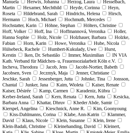
Manuela
Herwix, Johanna
Herzog, Laura
Hesselbach,
Martin
Hexamer, Mechthild
Heyde, Corinna
Heyn,
Roseta
Hildebrand, Sarah
Hindrichs, Helena
Hirsch,
Hermann
Hoch, Michael
Hochmuth, Mercedes
Hochstatter, Karin
Höhne, Stephan
Hölters, Christine
Hoff, Volker
Hoff, Ina
Hoffmannová, Veronika
Holler,
Hanna Sophie
Holz, Nicole
Holzhauer, Barbara
Holzke,
Fabian
Horn, Karin
Howe, Veronika
Hube, Nicola
Hülsebeck, Rachele
Humbert-Kukulady, Uwe
Hurst,
Kerstin
Iken, Dr. Sebastião
Immer, Maximilian
IN VIA
Kath. Verband für Mädchen- u, Frauensozialarbeit Köln e.V.
Incheva, Theodora
Jacob, Jens
Jacobi-Nortier, Babeth
Jacobsen, Sven
Jeczmyk, Maja
Jenner, Christiane
Jeschke, Sarah
Jessenberger, Jutta
Johnke, Tina
Jonsson,
Chantal
Junker, Jana
Kaim, Wioleta
Kaiser, Renate
Kaiser, Désirée
Kamp, Carmen
Karadeniz, Kübra
Kerber-Ireland, Sarah
Kern, Renata
Kern, Jutta
Kesicka,
Barbara Anna
Khattar, Dhruv
Kheder Abde, Samir
Kierspel, Angelina
Kieschnick, Anne R.
Kim, Goonyoung
Kiss-Dahlmanns, Corina
Klabe, Ann-Katrin
Klammer,
David
Klaus, Nicole
Klein, Susanne
Klein, Irene
Klein-Badali, Christine
Kleinehanding, David
Kleinert,
Katja
Klie, Sabine
Klose, Martin
Kmiotek-Meier, Emilia