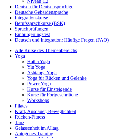
Niveau C2
Deutsch für Deutschsprachige
Deutsche Gebärdensprache
Integrationskurse
Berufssprachkurse (BSK)
Sprachprüfungen
Einbürgerungstest
Deutsch und Integration: Häufige Fragen (FAQ)
Alle Kurse des Themenbereichs
Yoga
Hatha Yoga
Yin Yoga
Ashtanga Yoga
Yoga für Rücken und Gelenke
Power Yoga
Kurse für Einsteigende
Kurse für Fortgeschrittene
Workshops
Pilates
Kraft, Ausdauer, Beweglichkeit
Rücken-Fitness
Tanz
Gelassenheit im Alltag
Autogenes Training