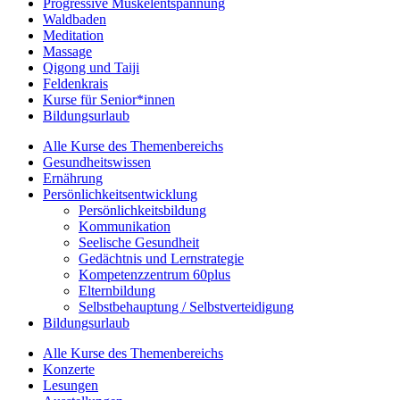
Progressive Muskelentspannung
Waldbaden
Meditation
Massage
Qigong und Taiji
Feldenkrais
Kurse für Senior*innen
Bildungsurlaub
Alle Kurse des Themenbereichs
Gesundheitswissen
Ernährung
Persönlichkeitsentwicklung
Persönlichkeitsbildung
Kommunikation
Seelische Gesundheit
Gedächtnis und Lernstrategie
Kompetenzzentrum 60plus
Elternbildung
Selbstbehauptung / Selbstverteidigung
Bildungsurlaub
Alle Kurse des Themenbereichs
Konzerte
Lesungen