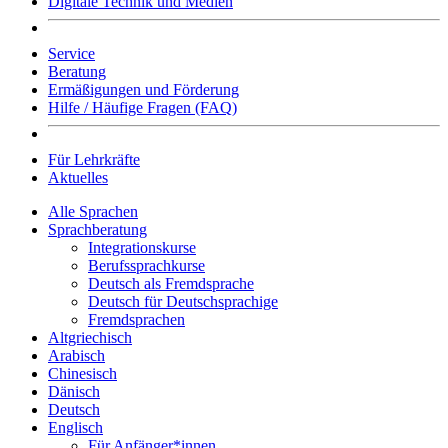
Digitale Technik und Medien
Service
Beratung
Ermäßigungen und Förderung
Hilfe / Häufige Fragen (FAQ)
Für Lehrkräfte
Aktuelles
Alle Sprachen
Sprachberatung
Integrationskurse
Berufssprachkurse
Deutsch als Fremdsprache
Deutsch für Deutschsprachige
Fremdsprachen
Altgriechisch
Arabisch
Chinesisch
Dänisch
Deutsch
Englisch
Für Anfänger*innen