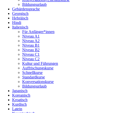
Bildungsurlaub
Gebärdensprache
Georgisch
Hebräisch
Hindi
Italienisch
Für Anfänger*innen
Niveau A1
Niveau A2
Niveau B1
Niveau B2
Niveau C1
Niveau C2
Kultur und Führungen
Auffrischungskurse
Schnellkurse
Standardkurse
Konversationskurse
Bildungsurlaub
Japanisch
Koreanisch
Kroatisch
Kurdisch
Latein