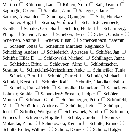
Martina
Rühmann, Lars
Rütten, Nora
Saft, Jasmin
Sagiroglu, Özlem
Sakallah, Abir
Salièges, Claire
Samans, Alexander
Sanduijav, Oyungerel
Sato, Hidekazu
Sauer, Birgit
Scarpa, Verónica
Schaab-Jerzembeck,
Sybille
Schäfer, Cornelia
Schäfer, Herbert
Scharnberg,
Philip
Scheidt, Nora
Schelker, Bernd
Schell, Cristine
Scherben, Nadine
Scherer, Julian
Scherkenbach, Yasemin
Scheuer, Jonas
Scheurich-Martinez, Reginaldo
Schickling, Andrea
Schiederich, Apiradee
Schiffer, Jan
Schiffer, Hilde D.
Schikowski, Michael
Schillinger, Janna
Schleicher, Britta
Schleypen, Aline
Schloßmacher,
Susanne
Schmeichel-Kreitschmer, Anke
Schmeißer, Tanja
Schmidt, Bernd
Schmidt, Patrick
Schmidt, Michael
Schmidt, Kerstin
Schmitz, Ralf
Schmitz, Claudia Cristina
Schmitz, Franz-Erich
Schmolke, Hannelore
Schneider-
Lohmar, Sophie
Schneider-Störmann, Ludger
Schöler,
Monika
Schönau, Gabi
Schöneberger, Petra
Schönfeld,
Marit
Schönfeld, Andreas
Schöning, Petra
Schöpper,
Josef
Scholter, Wolfgang
Schowanek, Sandra
Schramm,
Frances
Schreiner, Brigitte
Schütz, Carolin
Schütze-
Molaiefar, Zahra
Schukowski, Kerstin
Schulte, Bruno
Schultz-Rotter, Wilfried
Schulz, Daniela
Schulz, Holger