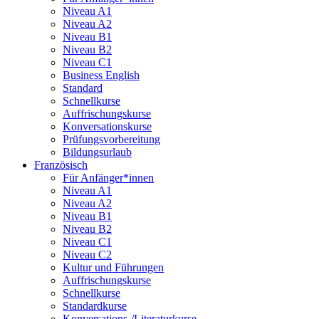
Niveau A1
Niveau A2
Niveau B1
Niveau B2
Niveau C1
Business English
Standard
Schnellkurse
Auffrischungskurse
Konversationskurse
Prüfungsvorbereitung
Bildungsurlaub
Französisch
Für Anfänger*innen
Niveau A1
Niveau A2
Niveau B1
Niveau B2
Niveau C1
Niveau C2
Kultur und Führungen
Auffrischungskurse
Schnellkurse
Standardkurse
Konversations-/Literaturkurse