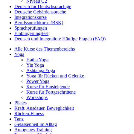
Niveau C2
Deutsch für Deutschsprachige
Deutsche Gebärdensprache
Integrationskurse
Berufssprachkurse (BSK)
Sprachprüfungen
Einbürgerungstest
Deutsch und Integration: Häufige Fragen (FAQ)
Alle Kurse des Themenbereichs
Yoga
Hatha Yoga
Yin Yoga
Ashtanga Yoga
Yoga für Rücken und Gelenke
Power Yoga
Kurse für Einsteigende
Kurse für Fortgeschrittene
Workshops
Pilates
Kraft, Ausdauer, Beweglichkeit
Rücken-Fitness
Tanz
Gelassenheit im Alltag
Autogenes Training