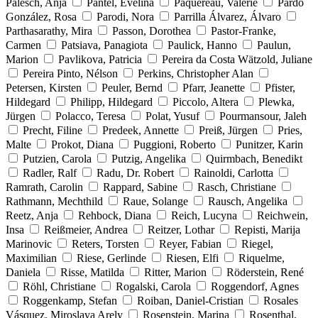
Palesch, Anja
Pantel, Evelina
Paquereau, Valérie
Pardo
González, Rosa
Parodi, Nora
Parrilla Álvarez, Álvaro
Parthasarathy, Mira
Passon, Dorothea
Pastor-Franke,
Carmen
Patsiava, Panagiota
Paulick, Hanno
Paulun,
Marion
Pavlikova, Patricia
Pereira da Costa Wätzold, Juliane
Pereira Pinto, Nélson
Perkins, Christopher Alan
Petersen, Kirsten
Peuler, Bernd
Pfarr, Jeanette
Pfister,
Hildegard
Philipp, Hildegard
Piccolo, Altera
Plewka,
Jürgen
Polacco, Teresa
Polat, Yusuf
Pourmansour, Jaleh
Precht, Filine
Predeek, Annette
Preiß, Jürgen
Pries,
Malte
Prokot, Diana
Puggioni, Roberto
Punitzer, Karin
Putzien, Carola
Putzig, Angelika
Quirmbach, Benedikt
Radler, Ralf
Radu, Dr. Robert
Rainoldi, Carlotta
Ramrath, Carolin
Rappard, Sabine
Rasch, Christiane
Rathmann, Mechthild
Raue, Solange
Rausch, Angelika
Reetz, Anja
Rehbock, Diana
Reich, Lucyna
Reichwein,
Insa
Reißmeier, Andrea
Reitzer, Lothar
Repisti, Marija
Marinovic
Reters, Torsten
Reyer, Fabian
Riegel,
Maximilian
Riese, Gerlinde
Riesen, Elfi
Riquelme,
Daniela
Risse, Matilda
Ritter, Marion
Röderstein, René
Röhl, Christiane
Rogalski, Carola
Roggendorf, Agnes
Roggenkamp, Stefan
Roiban, Daniel-Cristian
Rosales
Vásquez, Miroslava Arely
Rosenstein, Marina
Rosenthal,