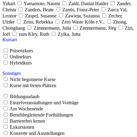
Yukari
Yamamoto, Naomi
Zaidi, Danial Haider
Zander,
Christa
Zanders, Beate
Zantis, Franz-Peter
Zarca Val,
Leonor
Zaspel, Susanne
Zawieja, Suzanna
Zecher,
Ulrike
Zeiss, Rebekka
Zero Waste Köln e.V.,
Zhong,
Chongliang
Zimmermann, Julia
Zimmermann, Jörg
Zizi,
Joël
zum Kley, Ruth
Zylka, Jutta
Kursart
Präsenzkurs
Onlinekurs
Hybridkurs
Sonstiges
Nicht begonnene Kurse
Kurse mit freien Plätzen
Bildungsurlaub
Einzelveranstaltungen und Vorträge
Am Wochenende
Berufsbegleitende Fortbildungen
Barrierefrei lernen
Exkursionen
Konzerte und Ausstellungen