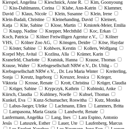
Kierspel, Angelina
Kieschnick, Anne R.
Kim, Goonyoung
Kiss-Dahlmanns, Corina
Klabe, Ann-Katrin
Klammer,
David
Klaus, Nicole
Klein, Susanne
Klein, Irene
Klein-Badali, Christine
Kleinehanding, David
Kleinert,
Katja
Klie, Sabine
Klose, Martin
Kmiotek-Meier, Emilia
Knapp, Nadine
Knepper, Mechthild
Koc, Erkan
Koch, Patricia
Kölner Freiwilligen Agentur e.V.,
Kölner
VHS,
Kölner Zoo AG,
Könsgen, Deidre
Köse, Haydar
Köster, Sabine
Kohlwes, Kerstin
Kollers, Wolfgang
Korpel Myr, Avital
Kozlina, Alla
Krämer, Karin
Kranefeld, Charlotte
Kratsiuk, Hanna
Krause, Thomas
Krause, Walter
Krebsgesellschaft NRW e.V., Dr. Uhlig -
Krebsgesellschaft NRW e.V., , Dr. Lea Maria Winter
Kreiterling,
Sonja
Kreutz, Ingeborg
Kreuzer, Jessica
Krieger,
Viktoria
Krosse, Renate
Krott, Christina
Krüger, Claudia
Krüger, Sabine
Krypczyk, Kathrin
Kubinski, Anke
Kürsch, Claudia
Kuhlmey, Noelle
Kuhsel, Thomas
Kunkel, Eva
Kunz-Schumacher, Roswitha
Kutz, Monika
Labus-Jaeger, Ulrike
Lachmann, Ellen
Lammers, Britta
Lampasona, Maria Grazia
Landwehr, Renate
Lanfermann, Angelika
Lang, Ines
Lara Espino, Antonio
Jesús
Latuszek, Esther
Lauer, Ute
Laufenberg, Marcus
Lee-Englert, Yanghee
Lee-Neumann, Jung-Eun
Leenen,