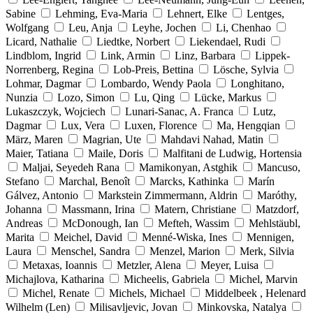
Sabine
Lehming, Eva-Maria
Lehnert, Elke
Lentges,
Wolfgang
Leu, Anja
Leyhe, Jochen
Li, Chenhao
Licard, Nathalie
Liedtke, Norbert
Liekendael, Rudi
Lindblom, Ingrid
Link, Armin
Linz, Barbara
Lippek-
Norrenberg, Regina
Lob-Preis, Bettina
Lösche, Sylvia
Lohmar, Dagmar
Lombardo, Wendy Paola
Longhitano,
Nunzia
Lozo, Simon
Lu, Qing
Lücke, Markus
Lukaszczyk, Wojciech
Lunari-Sanac, A. Franca
Lutz,
Dagmar
Lux, Vera
Luxen, Florence
Ma, Hengqian
März, Maren
Magrian, Ute
Mahdavi Nahad, Matin
Maier, Tatiana
Maile, Doris
Malfitani de Ludwig, Hortensia
Maljai, Seyedeh Rana
Mamikonyan, Astghik
Mancuso,
Stefano
Marchal, Benoît
Marcks, Kathinka
Marín
Gálvez, Antonio
Markstein Zimmermann, Aldrin
Maróthy,
Johanna
Massmann, Irina
Matern, Christiane
Matzdorf,
Andreas
McDonough, Ian
Mefteh, Wassim
Mehlstäubl,
Marita
Meichel, David
Menné-Wiska, Ines
Mennigen,
Laura
Menschel, Sandra
Menzel, Marion
Merk, Silvia
Metaxas, Ioannis
Metzler, Alena
Meyer, Luisa
Michajlova, Katharina
Micheelis, Gabriela
Michel, Marvin
Michel, Renate
Michels, Michael
Middelbeek , Helenard
Wilhelm (Len)
Milisavljevic, Jovan
Minkovska, Natalya