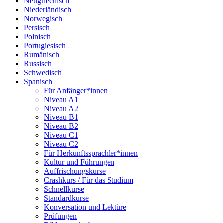
Neugriechisch
Niederländisch
Norwegisch
Persisch
Polnisch
Portugiesisch
Rumänisch
Russisch
Schwedisch
Spanisch
Für Anfänger*innen
Niveau A1
Niveau A2
Niveau B1
Niveau B2
Niveau C1
Niveau C2
Für Herkunftssprachler*innen
Kultur und Führungen
Auffrischungskurse
Crashkurs / Für das Studium
Schnellkurse
Standardkurse
Konversation und Lektüre
Prüfungen