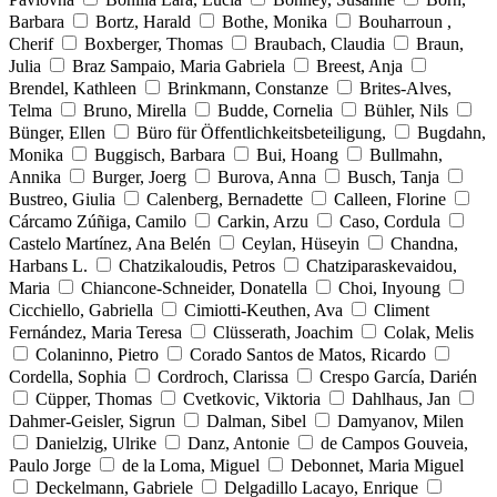
Barbara
Bortz, Harald
Bothe, Monika
Bouharroun ,
Cherif
Boxberger, Thomas
Braubach, Claudia
Braun,
Julia
Braz Sampaio, Maria Gabriela
Breest, Anja
Brendel, Kathleen
Brinkmann, Constanze
Brites-Alves,
Telma
Bruno, Mirella
Budde, Cornelia
Bühler, Nils
Bünger, Ellen
Büro für Öffentlichkeitsbeteiligung,
Bugdahn,
Monika
Buggisch, Barbara
Bui, Hoang
Bullmahn,
Annika
Burger, Joerg
Burova, Anna
Busch, Tanja
Bustreo, Giulia
Calenberg, Bernadette
Calleen, Florine
Cárcamo Zúñiga, Camilo
Carkin, Arzu
Caso, Cordula
Castelo Martínez, Ana Belén
Ceylan, Hüseyin
Chandna,
Harbans L.
Chatzikaloudis, Petros
Chatziparaskevaidou,
Maria
Chiancone-Schneider, Donatella
Choi, Inyoung
Cicchiello, Gabriella
Cimiotti-Keuthen, Ava
Climent
Fernández, Maria Teresa
Clüsserath, Joachim
Colak, Melis
Colaninno, Pietro
Corado Santos de Matos, Ricardo
Cordella, Sophia
Cordroch, Clarissa
Crespo García, Darién
Cüpper, Thomas
Cvetkovic, Viktoria
Dahlhaus, Jan
Dahmer-Geisler, Sigrun
Dalman, Sibel
Damyanov, Milen
Danielzig, Ulrike
Danz, Antonie
de Campos Gouveia,
Paulo Jorge
de la Loma, Miguel
Debonnet, Maria Miguel
Deckelmann, Gabriele
Delgadillo Lacayo, Enrique