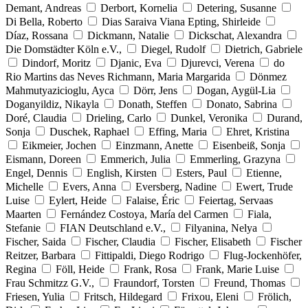
Demant, Andreas
Derbort, Kornelia
Detering, Susanne
Di Bella, Roberto
Dias Saraiva Viana Epting, Shirleide
Díaz, Rossana
Dickmann, Natalie
Dickschat, Alexandra
Die Domstädter Köln e.V.,
Diegel, Rudolf
Dietrich, Gabriele
Dindorf, Moritz
Djanic, Eva
Djurevci, Verena
do
Rio Martins das Neves Richmann, Maria Margarida
Dönmez
Mahmutyazicioglu, Ayca
Dörr, Jens
Dogan, Aygül-Lia
Doganyildiz, Nikayla
Donath, Steffen
Donato, Sabrina
Doré, Claudia
Drieling, Carlo
Dunkel, Veronika
Durand,
Sonja
Duschek, Raphael
Effing, Maria
Ehret, Kristina
Eikmeier, Jochen
Einzmann, Anette
Eisenbeiß, Sonja
Eismann, Doreen
Emmerich, Julia
Emmerling, Grazyna
Engel, Dennis
English, Kirsten
Esters, Paul
Etienne,
Michelle
Evers, Anna
Eversberg, Nadine
Ewert, Trude
Luise
Eylert, Heide
Falaise, Éric
Feiertag, Servaas
Maarten
Fernández Costoya, María del Carmen
Fiala,
Stefanie
FIAN Deutschland e.V.,
Filyanina, Nelya
Fischer, Saida
Fischer, Claudia
Fischer, Elisabeth
Fischer
Reitzer, Barbara
Fittipaldi, Diego Rodrigo
Flug-Jockenhöfer,
Regina
Föll, Heide
Frank, Rosa
Frank, Marie Luise
Frau Schmitzz G.V.,
Fraundorf, Torsten
Freund, Thomas
Friesen, Yulia
Fritsch, Hildegard
Frixou, Eleni
Frölich,