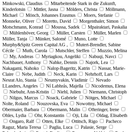
Minkowski, Claudius
Mitarbeitende Stark in die Zukunft,
Kinderlotsin
Mittler, Jasna
Mölders, Christa
Möllmann,
Michael
Mönch, Johannes Erasmus
Moers, Stefanie
Monneke, Oliver
Moretto, David
Morgenthaler, Simon
Motschmann, Konrad
Moussa, Sadek
Mpairaktari, Paskalia
Mühlenhöver, Georg
Müller, Carsten
Müller, Marlen
Müller, Tanja
Münker, Salomé
Muno, Lotte
Murphy&Spitz Green Capital AG ,
Mutert-Brendler, Sabine
Cécile
Muth, Carola
Mutschler, Steffen
Muzzio, Melina
My, Andreas
Myriagkou, Angeliki
Nabuqi, Navci
Nachbauer, Anthony
Nahke, Dennis
Najork, Lea
Nakagami, Nahoko
Nalop-Bageritz, Katrin
Nassar, Marie-
Claire
Nebe, Judith
Neck, Karin
Nehrhoff, Lars
Nesrat Alo, Stania
Neumyvakin, Vladimir
Nevado
LLandres, Angeles
Ní Labhrás, Majella
Nicodemus, Elena
Niebuhr, Ann-Kristin
Niehl, Julien
Niemann, Christoph
Nilgus, Marcus
Noack, Gabriele
Nötges, Michael
Nolte, Roland
Nouzovska, Eva
Nowottny, Michael
Obermaier, Barbara
Obermann, Malin
Ofteringer, Irene
Ohles, Lydia
Ohr, Konstantin
Oji, Lila
Oldag, Elisabeth
Ongaro, Ralf
Otten, Elke
Ottitsch, Rigo
Pacheco
Raguz, Maria Teresa
Paglia, Luca
Palasie, Serge