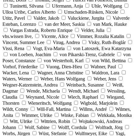
Tuninetti, Silvana
Ufermann, Anja
Uhle, Wolfgang
Ulloa Uribe, Carlos Alberto
Umschaden-Rüsken, Nicole
Utitz, Pavel
Valder, Jakob
Valuckiene, Jurgita
Valverde
Esteban, Lorenzo
van der Meer, Saskia
van Mark, Hauke
Vargas Estrada, Roberto Enrique
Velder, Julia
vhs.wissen live,
Vicente, Alice
Vimmer, Rozalia Katalin
Vincent, Summer Lee
Virag, Andrea
Visky, Ruth-Boglár
Vissi, Rena
Vogt, Eva-Maria
von Latoszek, Ewa Katarzyna
von Loeben, Joachim
von Pikarski-Trenz, Gabriele
von
Poser, Constanze
von Westerholt, Karl
von Wild, Bettina
Vorhof, Friederike
Vuong, Dien-Hieu
Wabner, Paul
Wacker, Lena
Wagner, Anna Christine
Waldron, Lara
Waters, Werner
Weber, Hans Wolfgang
Weber, Jens
Wegner-Katzenstein, Andrea
Weinbach, Susanne
Weiß,
Dagmar
Wende, Michaela
Wendt, Michael
Wessling,
Claudia
Weynand, Nicole
Wiech, Raphael
Wiegand,
Thorsten
Wieneritsch, Wolfgang
Wigbold, Marjolein
Wildt, Conny
Will-Fall, Martina
Willms, André
Wilmes,
Anita
Wimmer, Ulrike
Winke, Fabian
Wirkkala, Monika
Witt, Ulrike
Wittrien, Robin
Wojtakowski, Andreas
Johann
Wolf, Sabine
Wolff, Cordula
Wolfradt, Jörg
Worbs, Jürgen
Wüst, Stefanie
Wulfmeyer, Eike
Yagi,