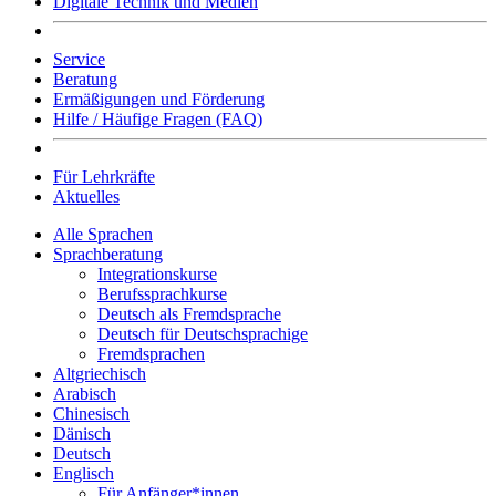
Digitale Technik und Medien
Service
Beratung
Ermäßigungen und Förderung
Hilfe / Häufige Fragen (FAQ)
Für Lehrkräfte
Aktuelles
Alle Sprachen
Sprachberatung
Integrationskurse
Berufssprachkurse
Deutsch als Fremdsprache
Deutsch für Deutschsprachige
Fremdsprachen
Altgriechisch
Arabisch
Chinesisch
Dänisch
Deutsch
Englisch
Für Anfänger*innen