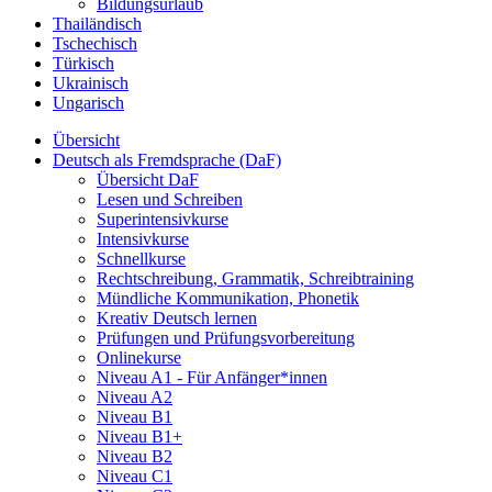
Bildungsurlaub
Thailändisch
Tschechisch
Türkisch
Ukrainisch
Ungarisch
Übersicht
Deutsch als Fremdsprache (DaF)
Übersicht DaF
Lesen und Schreiben
Superintensivkurse
Intensivkurse
Schnellkurse
Rechtschreibung, Grammatik, Schreibtraining
Mündliche Kommunikation, Phonetik
Kreativ Deutsch lernen
Prüfungen und Prüfungsvorbereitung
Onlinekurse
Niveau A1 - Für Anfänger*innen
Niveau A2
Niveau B1
Niveau B1+
Niveau B2
Niveau C1