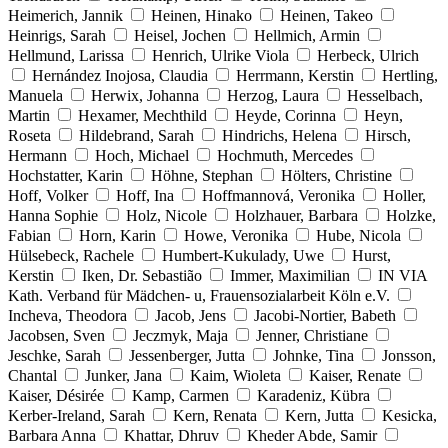
Heimerich, Jannik
Heinen, Hinako
Heinen, Takeo
Heinrigs, Sarah
Heisel, Jochen
Hellmich, Armin
Hellmund, Larissa
Henrich, Ulrike Viola
Herbeck, Ulrich
Hernández Inojosa, Claudia
Herrmann, Kerstin
Hertling,
Manuela
Herwix, Johanna
Herzog, Laura
Hesselbach,
Martin
Hexamer, Mechthild
Heyde, Corinna
Heyn,
Roseta
Hildebrand, Sarah
Hindrichs, Helena
Hirsch,
Hermann
Hoch, Michael
Hochmuth, Mercedes
Hochstatter, Karin
Höhne, Stephan
Hölters, Christine
Hoff, Volker
Hoff, Ina
Hoffmannová, Veronika
Holler,
Hanna Sophie
Holz, Nicole
Holzhauer, Barbara
Holzke,
Fabian
Horn, Karin
Howe, Veronika
Hube, Nicola
Hülsebeck, Rachele
Humbert-Kukulady, Uwe
Hurst,
Kerstin
Iken, Dr. Sebastião
Immer, Maximilian
IN VIA
Kath. Verband für Mädchen- u, Frauensozialarbeit Köln e.V.
Incheva, Theodora
Jacob, Jens
Jacobi-Nortier, Babeth
Jacobsen, Sven
Jeczmyk, Maja
Jenner, Christiane
Jeschke, Sarah
Jessenberger, Jutta
Johnke, Tina
Jonsson,
Chantal
Junker, Jana
Kaim, Wioleta
Kaiser, Renate
Kaiser, Désirée
Kamp, Carmen
Karadeniz, Kübra
Kerber-Ireland, Sarah
Kern, Renata
Kern, Jutta
Kesicka,
Barbara Anna
Khattar, Dhruv
Kheder Abde, Samir