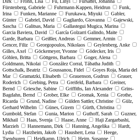
Dirk
Frohn, Lisa
Fu, Linyi
Fürsattel, Johanna
Fürstenberg, Gabriele
Fuhrmann-Kappen, Heidrun
Funk,
Irina
Funken, Marianne
Furukawa, Miyuki
Gabler,
Günter
Gabriel, David
Gagliardo, Giovanna
Gajewski,
Sascha
Galitsas, Maria
Gallastegui Mugica, Marina
Garcia Baviera, David
García Golzarri Galindo, Maite
Garde, Barbara
Geißler, Andreas
Gemmer, Armin
Gencer, Filiz
Georgopoulos, Nikolaos
Geylenberg, Anke
Gilles, Axel
Göckemeyer, Yvonne
Gödecker, Iris
Göhlen, Britta
Göttgens, Barbara
Goger, Alena
Goldmann, Nikolai
González Corral, Tábatha Judith
Gottschalk, Beatriz
Goussanou, Fidel
Goyes Roja, Maria del
Mar
Gramatzki, Elisabeth
Grauenson, Gudrun
Grauer,
Roderich
Grebing, Petra
Greifeld, Barbara
Greiner,
Bernd
Griesche, Sabine
Griffiths, Ian Alexander
Grins-
Bagdahn, Bernd
Grober, Elke
Gromak, Xenia
Grothe,
Ricarda
Grund, Nadine
Gülden Sattler, Christine
Gülz,
Gerhard Wilhelm
Günes, Gizem
Gürth, Christina
Gumbold, Stefan
Gunia, Marion
Guthoff, Sarah
Guzner,
Mikhail
Haas, Svenja
Haase, Anne
Haji Zargarbashi,
Marzieh
Hannemann, Dirk
Hanning, Angelika
Hardt,
Lydia
Harzheim, Jakob
Hausherr, Lena
Heege,
Tsendsuren
Heidkamp, Ulrich
Heim, Susanne