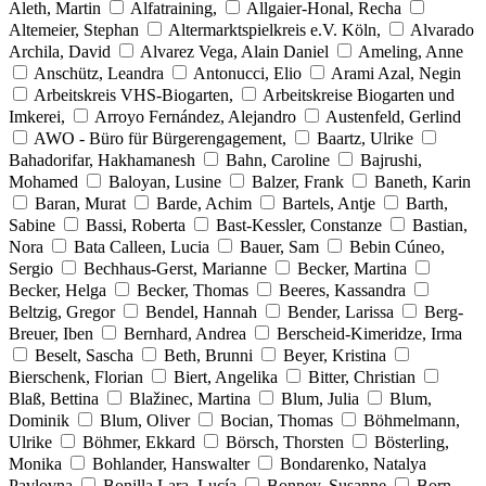
Aleth, Martin
Alfatraining,
Allgaier-Honal, Recha
Altemeier, Stephan
Altermarktspielkreis e.V. Köln,
Alvarado
Archila, David
Alvarez Vega, Alain Daniel
Ameling, Anne
Anschütz, Leandra
Antonucci, Elio
Arami Azal, Negin
Arbeitskreis VHS-Biogarten,
Arbeitskreise Biogarten und
Imkerei,
Arroyo Fernández, Alejandro
Austenfeld, Gerlind
AWO - Büro für Bürgerengagement,
Baartz, Ulrike
Bahadorifar, Hakhamanesh
Bahn, Caroline
Bajrushi,
Mohamed
Baloyan, Lusine
Balzer, Frank
Baneth, Karin
Baran, Murat
Barde, Achim
Bartels, Antje
Barth,
Sabine
Bassi, Roberta
Bast-Kessler, Constanze
Bastian,
Nora
Bata Calleen, Lucia
Bauer, Sam
Bebin Cúneo,
Sergio
Bechhaus-Gerst, Marianne
Becker, Martina
Becker, Helga
Becker, Thomas
Beeres, Kassandra
Beltzig, Gregor
Bendel, Hannah
Bender, Larissa
Berg-
Breuer, Iben
Bernhard, Andrea
Berscheid-Kimeridze, Irma
Beselt, Sascha
Beth, Brunni
Beyer, Kristina
Bierschenk, Florian
Biert, Angelika
Bitter, Christian
Blaß, Bettina
Blažinec, Martina
Blum, Julia
Blum,
Dominik
Blum, Oliver
Bocian, Thomas
Böhmelmann,
Ulrike
Böhmer, Ekkard
Börsch, Thorsten
Bösterling,
Monika
Bohlander, Hanswalter
Bondarenko, Natalya
Pavlovna
Bonilla Lara, Lucía
Bonney, Susanne
Born,