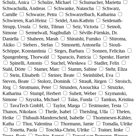
Schulz, Anica
Schulze, Michael
Schumacher, Marietta
Schwachulla, Andreas
Schwanke, Natascha
Schwarz,
Camille
Schwarze, Petra
Schwarzelbach, Katharina
Schwieren, Karl-Heinz
Seidel, Ann-Kathrin
Seidenath-
Strupp, Ursula
Seitz, Tilman
Seiz, Victoria
Semoli,
Simone
Sermelwall, Nagibullah
Séville-Fürnkäs, Dr.
Daniella
Shaheen, Marah
Shiraishi, Fumiko
Shiroma,
Akiko
Siebers , Stefan
Simonetti, Antonella
Siouli-
Schöppe, Konstantinia
Sirges, Barbara
Sonnen, Felicitas
Spangenberg, Thorwald
Sparacio, Patricia
Spenke, Harriet
Spinelli, Antonio
Stachel, Wiesława
Stadler, Felix
Stahl, Dörte
Stamer, Marc
Stamm, Sabine
Stehr, Eliza
Stein, Elisabeth
Steiner, Beate
Steinhübel, Eva
Steven, Beate
Stolorz, Dominik
Strauß, Jürgen
Stroisch,
Jörg
Strotmann, Peter
Strunden, Anouchka
Strutzke,
Katharina
Stumpf, Herbert
Suhett, Weber
Szymanski,
Simone
Szyszka, Michael
Talas, Funda
Tamkus, Kristina
TavaTech GmbH,
Taylor, Marga
Testmuster, Testa
Thanos, Nikolaos
Theile, Isabel
Theisling, Ulla
Thelen,
Heike
Thibault-Manderscheid, Isabelle
Thommesen-Kähler,
Katha
Thor, Valentina
Thormann, Jamie
Tomalla, Ulrike
Tonetta, Paola
Toschka-Christ, Ulrike
Trainer, Imke
Trenz, Boris
Troshin, Sergei
Tuncel van Pomeren, Binnur