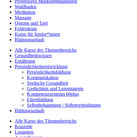
Progressive Muskelentspannung
Waldbaden
Meditation
Massage
Qigong und Taiji
Feldenkrais
Kurse für Senior*innen
Bildungsurlaub
Alle Kurse des Themenbereichs
Gesundheitswissen
Ernährung
Persönlichkeitsentwicklung
Persönlichkeitsbildung
Kommunikation
Seelische Gesundheit
Gedächtnis und Lernstrategie
Kompetenzzentrum 60plus
Elternbildung
Selbstbehauptung / Selbstverteidigung
Bildungsurlaub
Alle Kurse des Themenbereichs
Konzerte
Lesungen