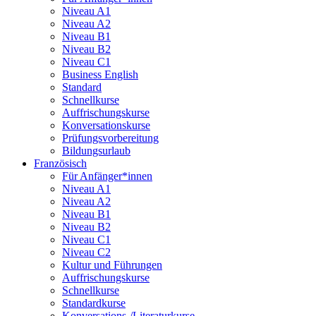
Niveau A1
Niveau A2
Niveau B1
Niveau B2
Niveau C1
Business English
Standard
Schnellkurse
Auffrischungskurse
Konversationskurse
Prüfungsvorbereitung
Bildungsurlaub
Französisch
Für Anfänger*innen
Niveau A1
Niveau A2
Niveau B1
Niveau B2
Niveau C1
Niveau C2
Kultur und Führungen
Auffrischungskurse
Schnellkurse
Standardkurse
Konversations-/Literaturkurse