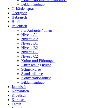
Bildungsurlaub
Gebärdensprache
Georgisch
Hebräisch
Hindi
Italienisch
Für Anfänger*innen
Niveau A1
Niveau A2
Niveau B1
Niveau B2
Niveau C1
Niveau C2
Kultur und Führungen
Auffrischungskurse
Schnellkurse
Standardkurse
Konversationskurse
Bildungsurlaub
Japanisch
Koreanisch
Kroatisch
Kurdisch
Latein