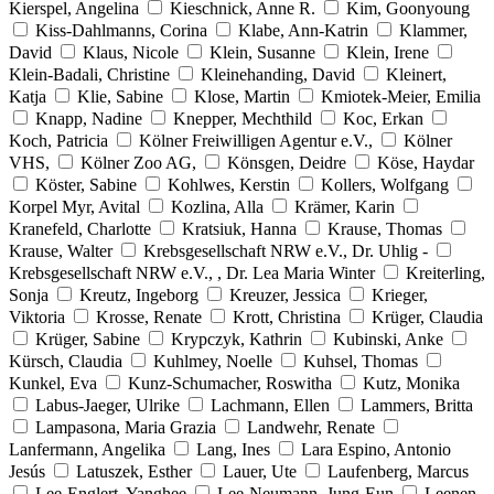
Kierspel, Angelina
Kieschnick, Anne R.
Kim, Goonyoung
Kiss-Dahlmanns, Corina
Klabe, Ann-Katrin
Klammer,
David
Klaus, Nicole
Klein, Susanne
Klein, Irene
Klein-Badali, Christine
Kleinehanding, David
Kleinert,
Katja
Klie, Sabine
Klose, Martin
Kmiotek-Meier, Emilia
Knapp, Nadine
Knepper, Mechthild
Koc, Erkan
Koch, Patricia
Kölner Freiwilligen Agentur e.V.,
Kölner
VHS,
Kölner Zoo AG,
Könsgen, Deidre
Köse, Haydar
Köster, Sabine
Kohlwes, Kerstin
Kollers, Wolfgang
Korpel Myr, Avital
Kozlina, Alla
Krämer, Karin
Kranefeld, Charlotte
Kratsiuk, Hanna
Krause, Thomas
Krause, Walter
Krebsgesellschaft NRW e.V., Dr. Uhlig -
Krebsgesellschaft NRW e.V., , Dr. Lea Maria Winter
Kreiterling,
Sonja
Kreutz, Ingeborg
Kreuzer, Jessica
Krieger,
Viktoria
Krosse, Renate
Krott, Christina
Krüger, Claudia
Krüger, Sabine
Krypczyk, Kathrin
Kubinski, Anke
Kürsch, Claudia
Kuhlmey, Noelle
Kuhsel, Thomas
Kunkel, Eva
Kunz-Schumacher, Roswitha
Kutz, Monika
Labus-Jaeger, Ulrike
Lachmann, Ellen
Lammers, Britta
Lampasona, Maria Grazia
Landwehr, Renate
Lanfermann, Angelika
Lang, Ines
Lara Espino, Antonio
Jesús
Latuszek, Esther
Lauer, Ute
Laufenberg, Marcus
Lee-Englert, Yanghee
Lee-Neumann, Jung-Eun
Leenen,