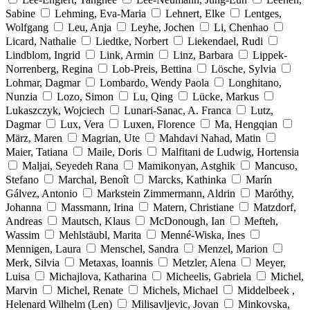
Sabine
Lehming, Eva-Maria
Lehnert, Elke
Lentges,
Wolfgang
Leu, Anja
Leyhe, Jochen
Li, Chenhao
Licard, Nathalie
Liedtke, Norbert
Liekendael, Rudi
Lindblom, Ingrid
Link, Armin
Linz, Barbara
Lippek-
Norrenberg, Regina
Lob-Preis, Bettina
Lösche, Sylvia
Lohmar, Dagmar
Lombardo, Wendy Paola
Longhitano,
Nunzia
Lozo, Simon
Lu, Qing
Lücke, Markus
Lukaszczyk, Wojciech
Lunari-Sanac, A. Franca
Lutz,
Dagmar
Lux, Vera
Luxen, Florence
Ma, Hengqian
März, Maren
Magrian, Ute
Mahdavi Nahad, Matin
Maier, Tatiana
Maile, Doris
Malfitani de Ludwig, Hortensia
Maljai, Seyedeh Rana
Mamikonyan, Astghik
Mancuso,
Stefano
Marchal, Benoît
Marcks, Kathinka
Marín
Gálvez, Antonio
Markstein Zimmermann, Aldrin
Maróthy,
Johanna
Massmann, Irina
Matern, Christiane
Matzdorf,
Andreas
Mautsch, Klaus
McDonough, Ian
Mefteh,
Wassim
Mehlstäubl, Marita
Menné-Wiska, Ines
Mennigen, Laura
Menschel, Sandra
Menzel, Marion
Merk, Silvia
Metaxas, Ioannis
Metzler, Alena
Meyer,
Luisa
Michajlova, Katharina
Micheelis, Gabriela
Michel,
Marvin
Michel, Renate
Michels, Michael
Middelbeek ,
Helenard Wilhelm (Len)
Milisavljevic, Jovan
Minkovska,