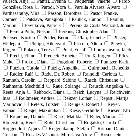
Palesch, Anja
Pantel, Evelina
Paquereau, Valérie
Pardo
González, Rosa
Parodi, Nora
Parrilla Álvarez, Álvaro
Parthasarathy, Mira
Passon, Dorothea
Pastor-Franke,
Carmen
Patsiava, Panagiota
Paulick, Hanno
Paulun,
Marion
Pavlikova, Patricia
Pereira da Costa Wätzold, Juliane
Pereira Pinto, Nélson
Perkins, Christopher Alan
Petersen, Kirsten
Peuler, Bernd
Pfarr, Jeanette
Pfister,
Hildegard
Philipp, Hildegard
Piccolo, Altera
Plewka,
Jürgen
Polacco, Teresa
Polat, Yusuf
Pourmansour, Jaleh
Precht, Filine
Predeek, Annette
Preiß, Jürgen
Pries,
Malte
Prokot, Diana
Puggioni, Roberto
Punitzer, Karin
Putzien, Carola
Putzig, Angelika
Quirmbach, Benedikt
Radler, Ralf
Radu, Dr. Robert
Rainoldi, Carlotta
Ramrath, Carolin
Rappard, Sabine
Rasch, Christiane
Rathmann, Mechthild
Raue, Solange
Rausch, Angelika
Reetz, Anja
Rehbock, Diana
Reich, Lucyna
Reichwein,
Insa
Reißmeier, Andrea
Reitzer, Lothar
Repisti, Marija
Marinovic
Reters, Torsten
Reugels, Robert
Reyer,
Fabian
Riegel, Maximilian
Riese, Gerlinde
Riesen, Elfi
Riquelme, Daniela
Risse, Matilda
Ritter, Marion
Röderstein, René
Röhl, Christiane
Rogalski, Carola
Roggendorf, Agnes
Roggenkamp, Stefan
Roiban, Daniel-
Cristian
Rosales Vásquez, Miroslava Arely
Rosenstein,