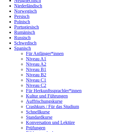
Neugriechisch
Niederländisch
Norwegisch
Persisch
Polnisch
Portugiesisch
Rumänisch
Russisch
Schwedisch
Spanisch
Für Anfänger*innen
Niveau A1
Niveau A2
Niveau B1
Niveau B2
Niveau C1
Niveau C2
Für Herkunftssprachler*innen
Kultur und Führungen
Auffrischungskurse
Crashkurs / Für das Studium
Schnellkurse
Standardkurse
Konversation und Lektüre
Prüfungen