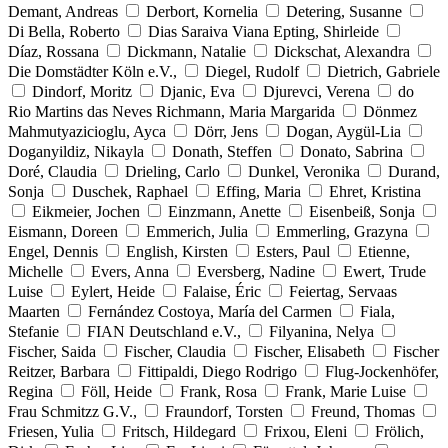
Demant, Andreas
Derbort, Kornelia
Detering, Susanne
Di Bella, Roberto
Dias Saraiva Viana Epting, Shirleide
Díaz, Rossana
Dickmann, Natalie
Dickschat, Alexandra
Die Domstädter Köln e.V.,
Diegel, Rudolf
Dietrich, Gabriele
Dindorf, Moritz
Djanic, Eva
Djurevci, Verena
do
Rio Martins das Neves Richmann, Maria Margarida
Dönmez
Mahmutyazicioglu, Ayca
Dörr, Jens
Dogan, Aygül-Lia
Doganyildiz, Nikayla
Donath, Steffen
Donato, Sabrina
Doré, Claudia
Drieling, Carlo
Dunkel, Veronika
Durand,
Sonja
Duschek, Raphael
Effing, Maria
Ehret, Kristina
Eikmeier, Jochen
Einzmann, Anette
Eisenbeiß, Sonja
Eismann, Doreen
Emmerich, Julia
Emmerling, Grazyna
Engel, Dennis
English, Kirsten
Esters, Paul
Etienne,
Michelle
Evers, Anna
Eversberg, Nadine
Ewert, Trude
Luise
Eylert, Heide
Falaise, Éric
Feiertag, Servaas
Maarten
Fernández Costoya, María del Carmen
Fiala,
Stefanie
FIAN Deutschland e.V.,
Filyanina, Nelya
Fischer, Saida
Fischer, Claudia
Fischer, Elisabeth
Fischer
Reitzer, Barbara
Fittipaldi, Diego Rodrigo
Flug-Jockenhöfer,
Regina
Föll, Heide
Frank, Rosa
Frank, Marie Luise
Frau Schmitzz G.V.,
Fraundorf, Torsten
Freund, Thomas
Friesen, Yulia
Fritsch, Hildegard
Frixou, Eleni
Frölich,