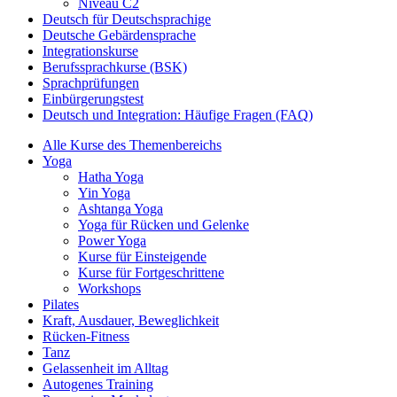
Niveau C2
Deutsch für Deutschsprachige
Deutsche Gebärdensprache
Integrationskurse
Berufssprachkurse (BSK)
Sprachprüfungen
Einbürgerungstest
Deutsch und Integration: Häufige Fragen (FAQ)
Alle Kurse des Themenbereichs
Yoga
Hatha Yoga
Yin Yoga
Ashtanga Yoga
Yoga für Rücken und Gelenke
Power Yoga
Kurse für Einsteigende
Kurse für Fortgeschrittene
Workshops
Pilates
Kraft, Ausdauer, Beweglichkeit
Rücken-Fitness
Tanz
Gelassenheit im Alltag
Autogenes Training