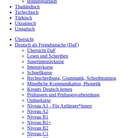
Bildungsurlaub
Thailändisch
Tschechisch
Türkisch
Ukrainisch
Ungarisch
Übersicht
Deutsch als Fremdsprache (DaF)
Übersicht DaF
Lesen und Schreiben
Superintensivkurse
Intensivkurse
Schnellkurse
Rechtschreibung, Grammatik, Schreibtraining
Mündliche Kommunikation, Phonetik
Kreativ Deutsch lernen
Prüfungen und Prüfungsvorbereitung
Onlinekurse
Niveau A1 - Für Anfänger*innen
Niveau A2
Niveau B1
Niveau B1+
Niveau B2
Niveau C1