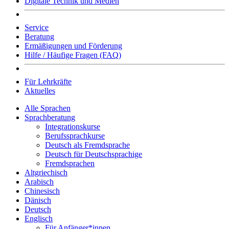
Digitale Technik und Medien
Service
Beratung
Ermäßigungen und Förderung
Hilfe / Häufige Fragen (FAQ)
Für Lehrkräfte
Aktuelles
Alle Sprachen
Sprachberatung
Integrationskurse
Berufssprachkurse
Deutsch als Fremdsprache
Deutsch für Deutschsprachige
Fremdsprachen
Altgriechisch
Arabisch
Chinesisch
Dänisch
Deutsch
Englisch
Für Anfänger*innen