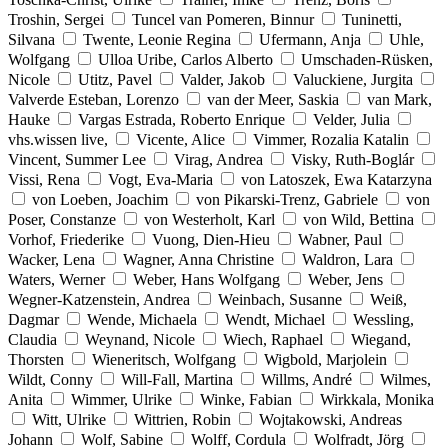
Troshin, Sergei
Tuncel van Pomeren, Binnur
Tuninetti,
Silvana
Twente, Leonie Regina
Ufermann, Anja
Uhle,
Wolfgang
Ulloa Uribe, Carlos Alberto
Umschaden-Rüsken,
Nicole
Utitz, Pavel
Valder, Jakob
Valuckiene, Jurgita
Valverde Esteban, Lorenzo
van der Meer, Saskia
van Mark,
Hauke
Vargas Estrada, Roberto Enrique
Velder, Julia
vhs.wissen live,
Vicente, Alice
Vimmer, Rozalia Katalin
Vincent, Summer Lee
Virag, Andrea
Visky, Ruth-Boglár
Vissi, Rena
Vogt, Eva-Maria
von Latoszek, Ewa Katarzyna
von Loeben, Joachim
von Pikarski-Trenz, Gabriele
von
Poser, Constanze
von Westerholt, Karl
von Wild, Bettina
Vorhof, Friederike
Vuong, Dien-Hieu
Wabner, Paul
Wacker, Lena
Wagner, Anna Christine
Waldron, Lara
Waters, Werner
Weber, Hans Wolfgang
Weber, Jens
Wegner-Katzenstein, Andrea
Weinbach, Susanne
Weiß,
Dagmar
Wende, Michaela
Wendt, Michael
Wessling,
Claudia
Weynand, Nicole
Wiech, Raphael
Wiegand,
Thorsten
Wieneritsch, Wolfgang
Wigbold, Marjolein
Wildt, Conny
Will-Fall, Martina
Willms, André
Wilmes,
Anita
Wimmer, Ulrike
Winke, Fabian
Wirkkala, Monika
Witt, Ulrike
Wittrien, Robin
Wojtakowski, Andreas
Johann
Wolf, Sabine
Wolff, Cordula
Wolfradt, Jörg