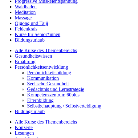
Progressive Muskelentspannung
Waldbaden
Meditation
Massage
Qigong und Taiji
Feldenkrais
Kurse für Senior*innen
Bildungsurlaub
Alle Kurse des Themenbereichs
Gesundheitswissen
Ernährung
Persönlichkeitsentwicklung
Persönlichkeitsbildung
Kommunikation
Seelische Gesundheit
Gedächtnis und Lernstrategie
Kompetenzzentrum 60plus
Elternbildung
Selbstbehauptung / Selbstverteidigung
Bildungsurlaub
Alle Kurse des Themenbereichs
Konzerte
Lesungen