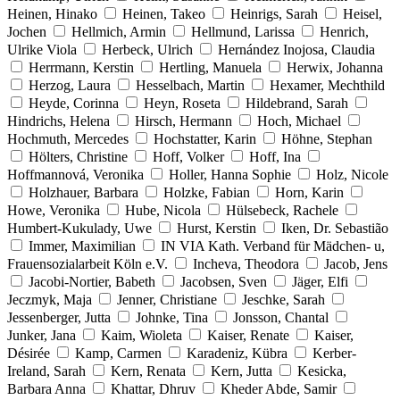
Heinen, Hinako
Heinen, Takeo
Heinrigs, Sarah
Heisel,
Jochen
Hellmich, Armin
Hellmund, Larissa
Henrich,
Ulrike Viola
Herbeck, Ulrich
Hernández Inojosa, Claudia
Herrmann, Kerstin
Hertling, Manuela
Herwix, Johanna
Herzog, Laura
Hesselbach, Martin
Hexamer, Mechthild
Heyde, Corinna
Heyn, Roseta
Hildebrand, Sarah
Hindrichs, Helena
Hirsch, Hermann
Hoch, Michael
Hochmuth, Mercedes
Hochstatter, Karin
Höhne, Stephan
Hölters, Christine
Hoff, Volker
Hoff, Ina
Hoffmannová, Veronika
Holler, Hanna Sophie
Holz, Nicole
Holzhauer, Barbara
Holzke, Fabian
Horn, Karin
Howe, Veronika
Hube, Nicola
Hülsebeck, Rachele
Humbert-Kukulady, Uwe
Hurst, Kerstin
Iken, Dr. Sebastião
Immer, Maximilian
IN VIA Kath. Verband für Mädchen- u,
Frauensozialarbeit Köln e.V.
Incheva, Theodora
Jacob, Jens
Jacobi-Nortier, Babeth
Jacobsen, Sven
Jäger, Elfi
Jeczmyk, Maja
Jenner, Christiane
Jeschke, Sarah
Jessenberger, Jutta
Johnke, Tina
Jonsson, Chantal
Junker, Jana
Kaim, Wioleta
Kaiser, Renate
Kaiser,
Désirée
Kamp, Carmen
Karadeniz, Kübra
Kerber-
Ireland, Sarah
Kern, Renata
Kern, Jutta
Kesicka,
Barbara Anna
Khattar, Dhruv
Kheder Abde, Samir