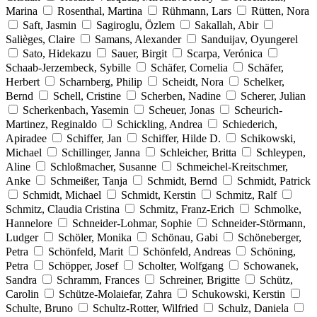
Marina
Rosenthal, Martina
Rühmann, Lars
Rütten, Nora
Saft, Jasmin
Sagiroglu, Özlem
Sakallah, Abir
Salièges, Claire
Samans, Alexander
Sanduijav, Oyungerel
Sato, Hidekazu
Sauer, Birgit
Scarpa, Verónica
Schaab-Jerzembeck, Sybille
Schäfer, Cornelia
Schäfer,
Herbert
Scharnberg, Philip
Scheidt, Nora
Schelker,
Bernd
Schell, Cristine
Scherben, Nadine
Scherer, Julian
Scherkenbach, Yasemin
Scheuer, Jonas
Scheurich-
Martinez, Reginaldo
Schickling, Andrea
Schiederich,
Apiradee
Schiffer, Jan
Schiffer, Hilde D.
Schikowski,
Michael
Schillinger, Janna
Schleicher, Britta
Schleypen,
Aline
Schloßmacher, Susanne
Schmeichel-Kreitschmer,
Anke
Schmeißer, Tanja
Schmidt, Bernd
Schmidt, Patrick
Schmidt, Michael
Schmidt, Kerstin
Schmitz, Ralf
Schmitz, Claudia Cristina
Schmitz, Franz-Erich
Schmolke,
Hannelore
Schneider-Lohmar, Sophie
Schneider-Störmann,
Ludger
Schöler, Monika
Schönau, Gabi
Schöneberger,
Petra
Schönfeld, Marit
Schönfeld, Andreas
Schöning,
Petra
Schöpper, Josef
Scholter, Wolfgang
Schowanek,
Sandra
Schramm, Frances
Schreiner, Brigitte
Schütz,
Carolin
Schütze-Molaiefar, Zahra
Schukowski, Kerstin
Schulte, Bruno
Schultz-Rotter, Wilfried
Schulz, Daniela