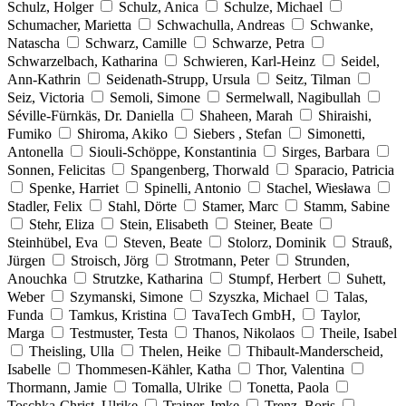
Schulz, Holger
Schulz, Anica
Schulze, Michael
Schumacher, Marietta
Schwachulla, Andreas
Schwanke,
Natascha
Schwarz, Camille
Schwarze, Petra
Schwarzelbach, Katharina
Schwieren, Karl-Heinz
Seidel,
Ann-Kathrin
Seidenath-Strupp, Ursula
Seitz, Tilman
Seiz, Victoria
Semoli, Simone
Sermelwall, Nagibullah
Séville-Fürnkäs, Dr. Daniella
Shaheen, Marah
Shiraishi,
Fumiko
Shiroma, Akiko
Siebers , Stefan
Simonetti,
Antonella
Siouli-Schöppe, Konstantinia
Sirges, Barbara
Sonnen, Felicitas
Spangenberg, Thorwald
Sparacio, Patricia
Spenke, Harriet
Spinelli, Antonio
Stachel, Wiesława
Stadler, Felix
Stahl, Dörte
Stamer, Marc
Stamm, Sabine
Stehr, Eliza
Stein, Elisabeth
Steiner, Beate
Steinhübel, Eva
Steven, Beate
Stolorz, Dominik
Strauß,
Jürgen
Stroisch, Jörg
Strotmann, Peter
Strunden,
Anouchka
Strutzke, Katharina
Stumpf, Herbert
Suhett,
Weber
Szymanski, Simone
Szyszka, Michael
Talas,
Funda
Tamkus, Kristina
TavaTech GmbH,
Taylor,
Marga
Testmuster, Testa
Thanos, Nikolaos
Theile, Isabel
Theisling, Ulla
Thelen, Heike
Thibault-Manderscheid,
Isabelle
Thommesen-Kähler, Katha
Thor, Valentina
Thormann, Jamie
Tomalla, Ulrike
Tonetta, Paola
Toschka-Christ, Ulrike
Trainer, Imke
Trenz, Boris