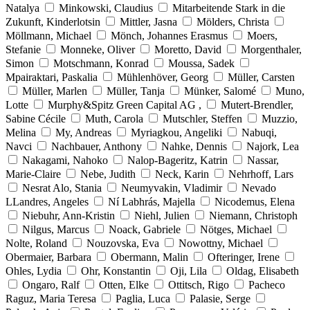
Natalya
Minkowski, Claudius
Mitarbeitende Stark in die
Zukunft, Kinderlotsin
Mittler, Jasna
Mölders, Christa
Möllmann, Michael
Mönch, Johannes Erasmus
Moers,
Stefanie
Monneke, Oliver
Moretto, David
Morgenthaler,
Simon
Motschmann, Konrad
Moussa, Sadek
Mpairaktari, Paskalia
Mühlenhöver, Georg
Müller, Carsten
Müller, Marlen
Müller, Tanja
Münker, Salomé
Muno,
Lotte
Murphy&Spitz Green Capital AG ,
Mutert-Brendler,
Sabine Cécile
Muth, Carola
Mutschler, Steffen
Muzzio,
Melina
My, Andreas
Myriagkou, Angeliki
Nabuqi,
Navci
Nachbauer, Anthony
Nahke, Dennis
Najork, Lea
Nakagami, Nahoko
Nalop-Bageritz, Katrin
Nassar,
Marie-Claire
Nebe, Judith
Neck, Karin
Nehrhoff, Lars
Nesrat Alo, Stania
Neumyvakin, Vladimir
Nevado
LLandres, Angeles
Ní Labhrás, Majella
Nicodemus, Elena
Niebuhr, Ann-Kristin
Niehl, Julien
Niemann, Christoph
Nilgus, Marcus
Noack, Gabriele
Nötges, Michael
Nolte, Roland
Nouzovska, Eva
Nowottny, Michael
Obermaier, Barbara
Obermann, Malin
Ofteringer, Irene
Ohles, Lydia
Ohr, Konstantin
Oji, Lila
Oldag, Elisabeth
Ongaro, Ralf
Otten, Elke
Ottitsch, Rigo
Pacheco
Raguz, Maria Teresa
Paglia, Luca
Palasie, Serge