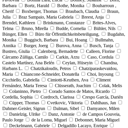
Barbara
Bortz, Harald
Bothe, Monika
Bouharroun ,
Cherif
Boxberger, Thomas
Braubach, Claudia
Braun,
Julia
Braz Sampaio, Maria Gabriela
Breest, Anja
Brendel, Kathleen
Brinkmann, Constanze
Brites-Alves,
Telma
Bruno, Mirella
Budde, Cornelia
Bühler, Nils
Bünger, Ellen
Büro für Öffentlichkeitsbeteiligung,
Bugdahn,
Monika
Buggisch, Barbara
Bui, Hoang
Bullmahn,
Annika
Burger, Joerg
Burova, Anna
Busch, Tanja
Bustreo, Giulia
Calenberg, Bernadette
Calleen, Florine
Cárcamo Zúñiga, Camilo
Carkin, Arzu
Caso, Cordula
Castelo Martínez, Ana Belén
Ceylan, Hüseyin
Chandna,
Harbans L.
Chatzikaloudis, Petros
Chatziparaskevaidou,
Maria
Chiancone-Schneider, Donatella
Choi, Inyoung
Cicchiello, Gabriella
Cimiotti-Keuthen, Ava
Climent
Fernández, Maria Teresa
Clüsserath, Joachim
Colak, Melis
Colaninno, Pietro
Corado Santos de Matos, Ricardo
Cordella, Sophia
Cordroch, Clarissa
Crespo García, Darién
Cüpper, Thomas
Cvetkovic, Viktoria
Dahlhaus, Jan
Dahmer-Geisler, Sigrun
Dalman, Sibel
Damyanov, Milen
Danielzig, Ulrike
Danz, Antonie
de Campos Gouveia,
Paulo Jorge
de la Loma, Miguel
Debonnet, Maria Miguel
Deckelmann, Gabriele
Delgadillo Lacayo, Enrique