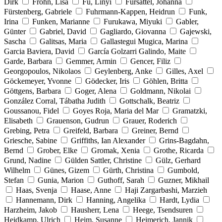
Dirk
Frohn, Lisa
Fu, Linyi
Fürsattel, Johanna
Fürstenberg, Gabriele
Fuhrmann-Kappen, Heidrun
Funk,
Irina
Funken, Marianne
Furukawa, Miyuki
Gabler,
Günter
Gabriel, David
Gagliardo, Giovanna
Gajewski,
Sascha
Galitsas, Maria
Gallastegui Mugica, Marina
Garcia Baviera, David
García Golzarri Galindo, Maite
Garde, Barbara
Gemmer, Armin
Gencer, Filiz
Georgopoulos, Nikolaos
Geylenberg, Anke
Gilles, Axel
Göckemeyer, Yvonne
Gödecker, Iris
Göhlen, Britta
Göttgens, Barbara
Goger, Alena
Goldmann, Nikolai
González Corral, Tábatha Judith
Gottschalk, Beatriz
Goussanou, Fidel
Goyes Roja, Maria del Mar
Gramatzki,
Elisabeth
Grauenson, Gudrun
Grauer, Roderich
Grebing, Petra
Greifeld, Barbara
Greiner, Bernd
Griesche, Sabine
Griffiths, Ian Alexander
Grins-Bagdahn,
Bernd
Grober, Elke
Gromak, Xenia
Grothe, Ricarda
Grund, Nadine
Gülden Sattler, Christine
Gülz, Gerhard
Wilhelm
Günes, Gizem
Gürth, Christina
Gumbold,
Stefan
Gunia, Marion
Guthoff, Sarah
Guzner, Mikhail
Haas, Svenja
Haase, Anne
Haji Zargarbashi, Marzieh
Hannemann, Dirk
Hanning, Angelika
Hardt, Lydia
Harzheim, Jakob
Hausherr, Lena
Heege, Tsendsuren
Heidkamp, Ulrich
Heim, Susanne
Heimerich, Jannik