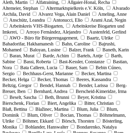
Aleth, Martin
Alfatraining,
Allgaier-Honal, Recha
Altemeier, Stephan
Altermarktspielkreis e.V. Köln,
Alvarado
Archila, David
Alvarez Vega, Alain Daniel
Ameling, Anne
Anschütz, Leandra
Antonucci, Elio
Arami Azal, Negin
Arbeitskreis VHS-Biogarten,
Arbeitskreise Biogarten und
Imkerei,
Arroyo Fernández, Alejandro
Austenfeld, Gerlind
AWO - Büro für Bürgerengagement,
Baartz, Ulrike
Bahadorifar, Hakhamanesh
Bahn, Caroline
Bajrushi,
Mohamed
Baloyan, Lusine
Balzer, Frank
Baneth, Karin
Baran, Murat
Barde, Achim
Bartels, Antje
Barth,
Sabine
Bassi, Roberta
Bast-Kessler, Constanze
Bastian,
Nora
Bata Calleen, Lucia
Bauer, Sam
Bebin Cúneo,
Sergio
Bechhaus-Gerst, Marianne
Becker, Martina
Becker, Helga
Becker, Thomas
Beeres, Kassandra
Beltzig, Gregor
Bendel, Hannah
Bender, Larissa
Berg-
Breuer, Iben
Bernhard, Andrea
Berscheid-Kimeridze, Irma
Beselt, Sascha
Beth, Brunni
Beyer, Kristina
Bierschenk, Florian
Biert, Angelika
Bitter, Christian
Blaß, Bettina
Blažinec, Martina
Blum, Julia
Blum,
Dominik
Blum, Oliver
Bocian, Thomas
Böhmelmann,
Ulrike
Böhmer, Ekkard
Börsch, Thorsten
Bösterling,
Monika
Bohlander, Hanswalter
Bondarenko, Natalya
Pavlovna
Bonilla Lara, Lucía
Bonney, Susanne
Born,