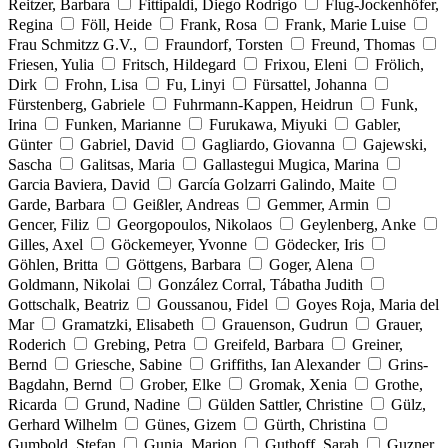
Reitzer, Barbara
Fittipaldi, Diego Rodrigo
Flug-Jockenhöfer,
Regina
Föll, Heide
Frank, Rosa
Frank, Marie Luise
Frau Schmitzz G.V.,
Fraundorf, Torsten
Freund, Thomas
Friesen, Yulia
Fritsch, Hildegard
Frixou, Eleni
Frölich,
Dirk
Frohn, Lisa
Fu, Linyi
Fürsattel, Johanna
Fürstenberg, Gabriele
Fuhrmann-Kappen, Heidrun
Funk,
Irina
Funken, Marianne
Furukawa, Miyuki
Gabler,
Günter
Gabriel, David
Gagliardo, Giovanna
Gajewski,
Sascha
Galitsas, Maria
Gallastegui Mugica, Marina
Garcia Baviera, David
García Golzarri Galindo, Maite
Garde, Barbara
Geißler, Andreas
Gemmer, Armin
Gencer, Filiz
Georgopoulos, Nikolaos
Geylenberg, Anke
Gilles, Axel
Göckemeyer, Yvonne
Gödecker, Iris
Göhlen, Britta
Göttgens, Barbara
Goger, Alena
Goldmann, Nikolai
González Corral, Tábatha Judith
Gottschalk, Beatriz
Goussanou, Fidel
Goyes Roja, Maria del
Mar
Gramatzki, Elisabeth
Grauenson, Gudrun
Grauer,
Roderich
Grebing, Petra
Greifeld, Barbara
Greiner,
Bernd
Griesche, Sabine
Griffiths, Ian Alexander
Grins-
Bagdahn, Bernd
Grober, Elke
Gromak, Xenia
Grothe,
Ricarda
Grund, Nadine
Gülden Sattler, Christine
Gülz,
Gerhard Wilhelm
Günes, Gizem
Gürth, Christina
Gumbold, Stefan
Gunia, Marion
Guthoff, Sarah
Guzner,