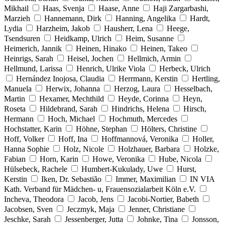
Mikhail
Haas, Svenja
Haase, Anne
Haji Zargarbashi,
Marzieh
Hannemann, Dirk
Hanning, Angelika
Hardt,
Lydia
Harzheim, Jakob
Hausherr, Lena
Heege,
Tsendsuren
Heidkamp, Ulrich
Heim, Susanne
Heimerich, Jannik
Heinen, Hinako
Heinen, Takeo
Heinrigs, Sarah
Heisel, Jochen
Hellmich, Armin
Hellmund, Larissa
Henrich, Ulrike Viola
Herbeck, Ulrich
Hernández Inojosa, Claudia
Herrmann, Kerstin
Hertling,
Manuela
Herwix, Johanna
Herzog, Laura
Hesselbach,
Martin
Hexamer, Mechthild
Heyde, Corinna
Heyn,
Roseta
Hildebrand, Sarah
Hindrichs, Helena
Hirsch,
Hermann
Hoch, Michael
Hochmuth, Mercedes
Hochstatter, Karin
Höhne, Stephan
Hölters, Christine
Hoff, Volker
Hoff, Ina
Hoffmannová, Veronika
Holler,
Hanna Sophie
Holz, Nicole
Holzhauer, Barbara
Holzke,
Fabian
Horn, Karin
Howe, Veronika
Hube, Nicola
Hülsebeck, Rachele
Humbert-Kukulady, Uwe
Hurst,
Kerstin
Iken, Dr. Sebastião
Immer, Maximilian
IN VIA
Kath. Verband für Mädchen- u, Frauensozialarbeit Köln e.V.
Incheva, Theodora
Jacob, Jens
Jacobi-Nortier, Babeth
Jacobsen, Sven
Jeczmyk, Maja
Jenner, Christiane
Jeschke, Sarah
Jessenberger, Jutta
Johnke, Tina
Jonsson,