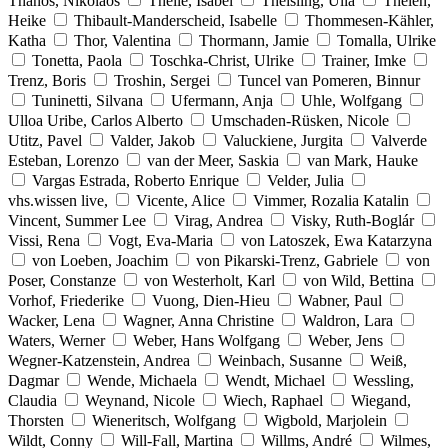
Thanos, Nikolaos
Theile, Isabel
Theisling, Ulla
Thelen,
Heike
Thibault-Manderscheid, Isabelle
Thommesen-Kähler,
Katha
Thor, Valentina
Thormann, Jamie
Tomalla, Ulrike
Tonetta, Paola
Toschka-Christ, Ulrike
Trainer, Imke
Trenz, Boris
Troshin, Sergei
Tuncel van Pomeren, Binnur
Tuninetti, Silvana
Ufermann, Anja
Uhle, Wolfgang
Ulloa Uribe, Carlos Alberto
Umschaden-Rüsken, Nicole
Utitz, Pavel
Valder, Jakob
Valuckiene, Jurgita
Valverde
Esteban, Lorenzo
van der Meer, Saskia
van Mark, Hauke
Vargas Estrada, Roberto Enrique
Velder, Julia
vhs.wissen live,
Vicente, Alice
Vimmer, Rozalia Katalin
Vincent, Summer Lee
Virag, Andrea
Visky, Ruth-Boglár
Vissi, Rena
Vogt, Eva-Maria
von Latoszek, Ewa Katarzyna
von Loeben, Joachim
von Pikarski-Trenz, Gabriele
von
Poser, Constanze
von Westerholt, Karl
von Wild, Bettina
Vorhof, Friederike
Vuong, Dien-Hieu
Wabner, Paul
Wacker, Lena
Wagner, Anna Christine
Waldron, Lara
Waters, Werner
Weber, Hans Wolfgang
Weber, Jens
Wegner-Katzenstein, Andrea
Weinbach, Susanne
Weiß,
Dagmar
Wende, Michaela
Wendt, Michael
Wessling,
Claudia
Weynand, Nicole
Wiech, Raphael
Wiegand,
Thorsten
Wieneritsch, Wolfgang
Wigbold, Marjolein
Wildt, Conny
Will-Fall, Martina
Willms, André
Wilmes,