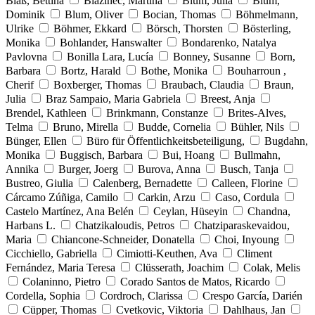
Blaß, Bettina
Blažinec, Martina
Blum, Julia
Blum,
Dominik
Blum, Oliver
Bocian, Thomas
Böhmelmann,
Ulrike
Böhmer, Ekkard
Börsch, Thorsten
Bösterling,
Monika
Bohlander, Hanswalter
Bondarenko, Natalya
Pavlovna
Bonilla Lara, Lucía
Bonney, Susanne
Born,
Barbara
Bortz, Harald
Bothe, Monika
Bouharroun ,
Cherif
Boxberger, Thomas
Braubach, Claudia
Braun,
Julia
Braz Sampaio, Maria Gabriela
Breest, Anja
Brendel, Kathleen
Brinkmann, Constanze
Brites-Alves,
Telma
Bruno, Mirella
Budde, Cornelia
Bühler, Nils
Bünger, Ellen
Büro für Öffentlichkeitsbeteiligung,
Bugdahn,
Monika
Buggisch, Barbara
Bui, Hoang
Bullmahn,
Annika
Burger, Joerg
Burova, Anna
Busch, Tanja
Bustreo, Giulia
Calenberg, Bernadette
Calleen, Florine
Cárcamo Zúñiga, Camilo
Carkin, Arzu
Caso, Cordula
Castelo Martínez, Ana Belén
Ceylan, Hüseyin
Chandna,
Harbans L.
Chatzikaloudis, Petros
Chatziparaskevaidou,
Maria
Chiancone-Schneider, Donatella
Choi, Inyoung
Cicchiello, Gabriella
Cimiotti-Keuthen, Ava
Climent
Fernández, Maria Teresa
Clüsserath, Joachim
Colak, Melis
Colaninno, Pietro
Corado Santos de Matos, Ricardo
Cordella, Sophia
Cordroch, Clarissa
Crespo García, Darién
Cüpper, Thomas
Cvetkovic, Viktoria
Dahlhaus, Jan