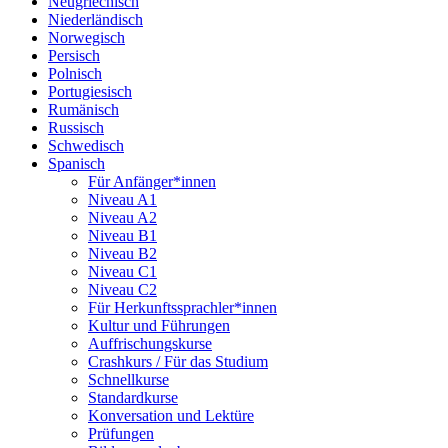
Neugriechisch
Niederländisch
Norwegisch
Persisch
Polnisch
Portugiesisch
Rumänisch
Russisch
Schwedisch
Spanisch
Für Anfänger*innen
Niveau A1
Niveau A2
Niveau B1
Niveau B2
Niveau C1
Niveau C2
Für Herkunftssprachler*innen
Kultur und Führungen
Auffrischungskurse
Crashkurs / Für das Studium
Schnellkurse
Standardkurse
Konversation und Lektüre
Prüfungen