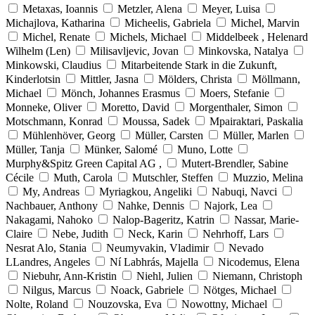
Metaxas, Ioannis
Metzler, Alena
Meyer, Luisa
Michajlova, Katharina
Micheelis, Gabriela
Michel, Marvin
Michel, Renate
Michels, Michael
Middelbeek , Helenard
Wilhelm (Len)
Milisavljevic, Jovan
Minkovska, Natalya
Minkowski, Claudius
Mitarbeitende Stark in die Zukunft,
Kinderlotsin
Mittler, Jasna
Mölders, Christa
Möllmann,
Michael
Mönch, Johannes Erasmus
Moers, Stefanie
Monneke, Oliver
Moretto, David
Morgenthaler, Simon
Motschmann, Konrad
Moussa, Sadek
Mpairaktari, Paskalia
Mühlenhöver, Georg
Müller, Carsten
Müller, Marlen
Müller, Tanja
Münker, Salomé
Muno, Lotte
Murphy&Spitz Green Capital AG ,
Mutert-Brendler, Sabine
Cécile
Muth, Carola
Mutschler, Steffen
Muzzio, Melina
My, Andreas
Myriagkou, Angeliki
Nabuqi, Navci
Nachbauer, Anthony
Nahke, Dennis
Najork, Lea
Nakagami, Nahoko
Nalop-Bageritz, Katrin
Nassar, Marie-
Claire
Nebe, Judith
Neck, Karin
Nehrhoff, Lars
Nesrat Alo, Stania
Neumyvakin, Vladimir
Nevado
LLandres, Angeles
Ní Labhrás, Majella
Nicodemus, Elena
Niebuhr, Ann-Kristin
Niehl, Julien
Niemann, Christoph
Nilgus, Marcus
Noack, Gabriele
Nötges, Michael
Nolte, Roland
Nouzovska, Eva
Nowottny, Michael