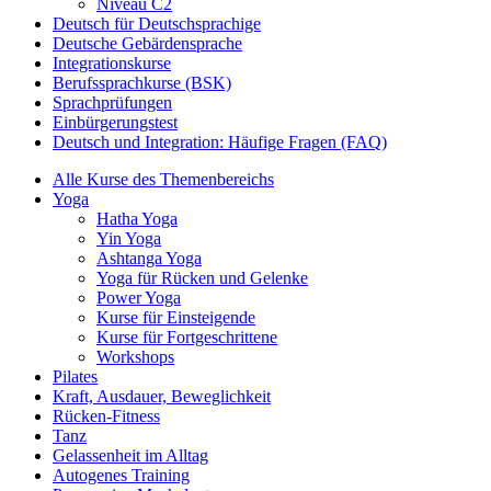
Niveau C2
Deutsch für Deutschsprachige
Deutsche Gebärdensprache
Integrationskurse
Berufssprachkurse (BSK)
Sprachprüfungen
Einbürgerungstest
Deutsch und Integration: Häufige Fragen (FAQ)
Alle Kurse des Themenbereichs
Yoga
Hatha Yoga
Yin Yoga
Ashtanga Yoga
Yoga für Rücken und Gelenke
Power Yoga
Kurse für Einsteigende
Kurse für Fortgeschrittene
Workshops
Pilates
Kraft, Ausdauer, Beweglichkeit
Rücken-Fitness
Tanz
Gelassenheit im Alltag
Autogenes Training