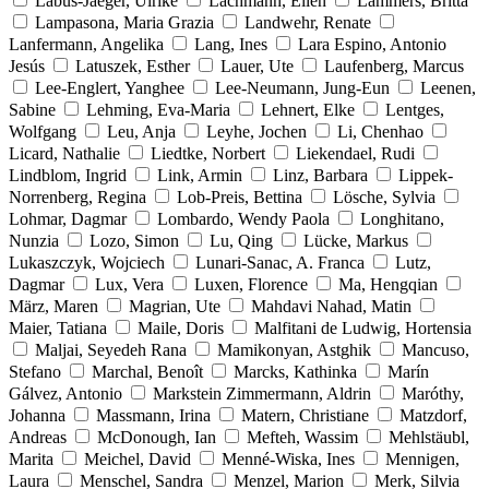
Labus-Jaeger, Ulrike
Lachmann, Ellen
Lammers, Britta
Lampasona, Maria Grazia
Landwehr, Renate
Lanfermann, Angelika
Lang, Ines
Lara Espino, Antonio
Jesús
Latuszek, Esther
Lauer, Ute
Laufenberg, Marcus
Lee-Englert, Yanghee
Lee-Neumann, Jung-Eun
Leenen,
Sabine
Lehming, Eva-Maria
Lehnert, Elke
Lentges,
Wolfgang
Leu, Anja
Leyhe, Jochen
Li, Chenhao
Licard, Nathalie
Liedtke, Norbert
Liekendael, Rudi
Lindblom, Ingrid
Link, Armin
Linz, Barbara
Lippek-
Norrenberg, Regina
Lob-Preis, Bettina
Lösche, Sylvia
Lohmar, Dagmar
Lombardo, Wendy Paola
Longhitano,
Nunzia
Lozo, Simon
Lu, Qing
Lücke, Markus
Lukaszczyk, Wojciech
Lunari-Sanac, A. Franca
Lutz,
Dagmar
Lux, Vera
Luxen, Florence
Ma, Hengqian
März, Maren
Magrian, Ute
Mahdavi Nahad, Matin
Maier, Tatiana
Maile, Doris
Malfitani de Ludwig, Hortensia
Maljai, Seyedeh Rana
Mamikonyan, Astghik
Mancuso,
Stefano
Marchal, Benoît
Marcks, Kathinka
Marín
Gálvez, Antonio
Markstein Zimmermann, Aldrin
Maróthy,
Johanna
Massmann, Irina
Matern, Christiane
Matzdorf,
Andreas
McDonough, Ian
Mefteh, Wassim
Mehlstäubl,
Marita
Meichel, David
Menné-Wiska, Ines
Mennigen,
Laura
Menschel, Sandra
Menzel, Marion
Merk, Silvia