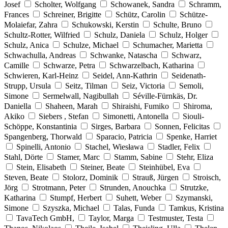
Josef
Scholter, Wolfgang
Schowanek, Sandra
Schramm,
Frances
Schreiner, Brigitte
Schütz, Carolin
Schütze-
Molaiefar, Zahra
Schukowski, Kerstin
Schulte, Bruno
Schultz-Rotter, Wilfried
Schulz, Daniela
Schulz, Holger
Schulz, Anica
Schulze, Michael
Schumacher, Marietta
Schwachulla, Andreas
Schwanke, Natascha
Schwarz,
Camille
Schwarze, Petra
Schwarzelbach, Katharina
Schwieren, Karl-Heinz
Seidel, Ann-Kathrin
Seidenath-
Strupp, Ursula
Seitz, Tilman
Seiz, Victoria
Semoli,
Simone
Sermelwall, Nagibullah
Séville-Fürnkäs, Dr.
Daniella
Shaheen, Marah
Shiraishi, Fumiko
Shiroma,
Akiko
Siebers , Stefan
Simonetti, Antonella
Siouli-
Schöppe, Konstantinia
Sirges, Barbara
Sonnen, Felicitas
Spangenberg, Thorwald
Sparacio, Patricia
Spenke, Harriet
Spinelli, Antonio
Stachel, Wiesława
Stadler, Felix
Stahl, Dörte
Stamer, Marc
Stamm, Sabine
Stehr, Eliza
Stein, Elisabeth
Steiner, Beate
Steinhübel, Eva
Steven, Beate
Stolorz, Dominik
Strauß, Jürgen
Stroisch,
Jörg
Strotmann, Peter
Strunden, Anouchka
Strutzke,
Katharina
Stumpf, Herbert
Suhett, Weber
Szymanski,
Simone
Szyszka, Michael
Talas, Funda
Tamkus, Kristina
TavaTech GmbH,
Taylor, Marga
Testmuster, Testa