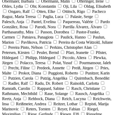
Obermaier, Barbara
Obermann, Malin
Ofteringer, Irene
Ohles, Lydia
Ohr, Konstantin
Oji, Lila
Oldag, Elisabeth
Ongaro, Ralf
Otten, Elke
Ottitsch, Rigo
Pacheco
Raguz, Maria Teresa
Paglia, Luca
Palasie, Serge
Palesch, Anja
Pantel, Evelina
Paquereau, Valérie
Pardo
González, Rosa
Parodi, Nora
Parrilla Álvarez, Álvaro
Parthasarathy, Mira
Passon, Dorothea
Pastor-Franke,
Carmen
Patsiava, Panagiota
Paulick, Hanno
Paulun,
Marion
Pavlikova, Patricia
Pereira da Costa Wätzold, Juliane
Pereira Pinto, Nélson
Perkins, Christopher Alan
Petersen, Kirsten
Peuler, Bernd
Pfarr, Jeanette
Pfister,
Hildegard
Philipp, Hildegard
Piccolo, Altera
Plewka,
Jürgen
Polacco, Teresa
Polat, Yusuf
Pourmansour, Jaleh
Precht, Filine
Predeek, Annette
Preiß, Jürgen
Pries,
Malte
Prokot, Diana
Puggioni, Roberto
Punitzer, Karin
Putzien, Carola
Putzig, Angelika
Quirmbach, Benedikt
Radler, Ralf
Radu, Dr. Robert
Rainoldi, Carlotta
Ramrath, Carolin
Rappard, Sabine
Rasch, Christiane
Rathmann, Mechthild
Raue, Solange
Rausch, Angelika
Reetz, Anja
Rehbock, Diana
Reich, Lucyna
Reichwein,
Insa
Reißmeier, Andrea
Reitzer, Lothar
Repisti, Marija
Marinovic
Reters, Torsten
Reyer, Fabian
Riegel,
Maximilian
Riese, Gerlinde
Riesen, Elfi
Riquelme,