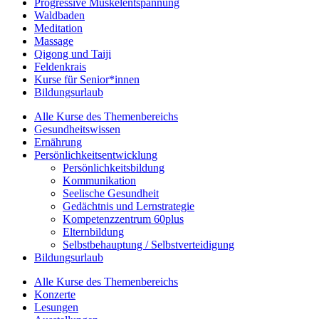
Progressive Muskelentspannung
Waldbaden
Meditation
Massage
Qigong und Taiji
Feldenkrais
Kurse für Senior*innen
Bildungsurlaub
Alle Kurse des Themenbereichs
Gesundheitswissen
Ernährung
Persönlichkeitsentwicklung
Persönlichkeitsbildung
Kommunikation
Seelische Gesundheit
Gedächtnis und Lernstrategie
Kompetenzzentrum 60plus
Elternbildung
Selbstbehauptung / Selbstverteidigung
Bildungsurlaub
Alle Kurse des Themenbereichs
Konzerte
Lesungen