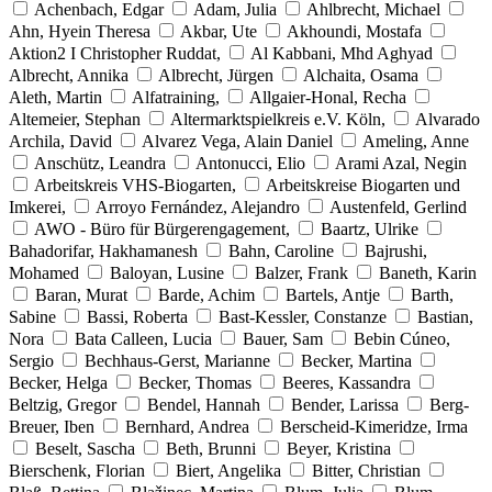
Achenbach, Edgar
Adam, Julia
Ahlbrecht, Michael
Ahn, Hyein Theresa
Akbar, Ute
Akhoundi, Mostafa
Aktion2 I Christopher Ruddat,
Al Kabbani, Mhd Aghyad
Albrecht, Annika
Albrecht, Jürgen
Alchaita, Osama
Aleth, Martin
Alfatraining,
Allgaier-Honal, Recha
Altemeier, Stephan
Altermarktspielkreis e.V. Köln,
Alvarado
Archila, David
Alvarez Vega, Alain Daniel
Ameling, Anne
Anschütz, Leandra
Antonucci, Elio
Arami Azal, Negin
Arbeitskreis VHS-Biogarten,
Arbeitskreise Biogarten und
Imkerei,
Arroyo Fernández, Alejandro
Austenfeld, Gerlind
AWO - Büro für Bürgerengagement,
Baartz, Ulrike
Bahadorifar, Hakhamanesh
Bahn, Caroline
Bajrushi,
Mohamed
Baloyan, Lusine
Balzer, Frank
Baneth, Karin
Baran, Murat
Barde, Achim
Bartels, Antje
Barth,
Sabine
Bassi, Roberta
Bast-Kessler, Constanze
Bastian,
Nora
Bata Calleen, Lucia
Bauer, Sam
Bebin Cúneo,
Sergio
Bechhaus-Gerst, Marianne
Becker, Martina
Becker, Helga
Becker, Thomas
Beeres, Kassandra
Beltzig, Gregor
Bendel, Hannah
Bender, Larissa
Berg-
Breuer, Iben
Bernhard, Andrea
Berscheid-Kimeridze, Irma
Beselt, Sascha
Beth, Brunni
Beyer, Kristina
Bierschenk, Florian
Biert, Angelika
Bitter, Christian