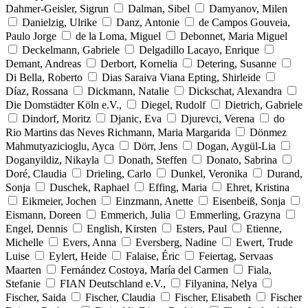
Dahmer-Geisler, Sigrun
Dalman, Sibel
Damyanov, Milen
Danielzig, Ulrike
Danz, Antonie
de Campos Gouveia,
Paulo Jorge
de la Loma, Miguel
Debonnet, Maria Miguel
Deckelmann, Gabriele
Delgadillo Lacayo, Enrique
Demant, Andreas
Derbort, Kornelia
Detering, Susanne
Di Bella, Roberto
Dias Saraiva Viana Epting, Shirleide
Díaz, Rossana
Dickmann, Natalie
Dickschat, Alexandra
Die Domstädter Köln e.V.,
Diegel, Rudolf
Dietrich, Gabriele
Dindorf, Moritz
Djanic, Eva
Djurevci, Verena
do
Rio Martins das Neves Richmann, Maria Margarida
Dönmez
Mahmutyazicioglu, Ayca
Dörr, Jens
Dogan, Aygül-Lia
Doganyildiz, Nikayla
Donath, Steffen
Donato, Sabrina
Doré, Claudia
Drieling, Carlo
Dunkel, Veronika
Durand,
Sonja
Duschek, Raphael
Effing, Maria
Ehret, Kristina
Eikmeier, Jochen
Einzmann, Anette
Eisenbeiß, Sonja
Eismann, Doreen
Emmerich, Julia
Emmerling, Grazyna
Engel, Dennis
English, Kirsten
Esters, Paul
Etienne,
Michelle
Evers, Anna
Eversberg, Nadine
Ewert, Trude
Luise
Eylert, Heide
Falaise, Éric
Feiertag, Servaas
Maarten
Fernández Costoya, María del Carmen
Fiala,
Stefanie
FIAN Deutschland e.V.,
Filyanina, Nelya
Fischer, Saida
Fischer, Claudia
Fischer, Elisabeth
Fischer