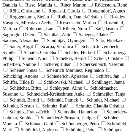
Daniela
Risse, Matilda
Ritter, Marion
Röderstein, René
Röhl, Christiane
Rogalski, Carola
Roggendorf, Agnes
Roggenkamp, Stefan
Roiban, Daniel-Cristian
Rosales
Vásquez, Miroslava Arely
Rosenstein, Marina
Rosenthal,
Martina
Rühmann, Lars
Rütten, Nora
Saft, Jasmin
Sagiroglu, Özlem
Sakallah, Abir
Salièges, Claire
Samans, Alexander
Sanduijav, Oyungerel
Sato, Hidekazu
Sauer, Birgit
Scarpa, Verónica
Schaab-Jerzembeck,
Sybille
Schäfer, Cornelia
Schäfer, Herbert
Scharnberg,
Philip
Scheidt, Nora
Schelker, Bernd
Schell, Cristine
Scherben, Nadine
Scherer, Julian
Scherkenbach, Yasemin
Scheuer, Jonas
Scheurich-Martinez, Reginaldo
Schickling, Andrea
Schiederich, Apiradee
Schiffer, Jan
Schiffer, Hilde D.
Schikowski, Michael
Schillinger, Janna
Schleicher, Britta
Schleypen, Aline
Schloßmacher,
Susanne
Schmeichel-Kreitschmer, Anke
Schmeißer, Tanja
Schmidt, Bernd
Schmidt, Patrick
Schmidt, Michael
Schmidt, Kerstin
Schmitz, Ralf
Schmitz, Claudia Cristina
Schmitz, Franz-Erich
Schmolke, Hannelore
Schneider-
Lohmar, Sophie
Schneider-Störmann, Ludger
Schöler,
Monika
Schönau, Gabi
Schöneberger, Petra
Schönfeld,
Marit
Schönfeld, Andreas
Schöning, Petra
Schöpper,