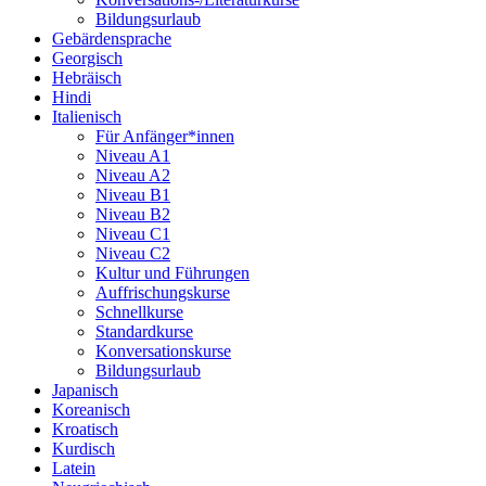
Bildungsurlaub
Gebärdensprache
Georgisch
Hebräisch
Hindi
Italienisch
Für Anfänger*innen
Niveau A1
Niveau A2
Niveau B1
Niveau B2
Niveau C1
Niveau C2
Kultur und Führungen
Auffrischungskurse
Schnellkurse
Standardkurse
Konversationskurse
Bildungsurlaub
Japanisch
Koreanisch
Kroatisch
Kurdisch
Latein