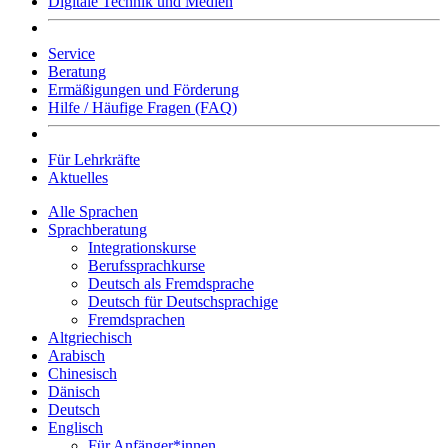
Digitale Technik und Medien
Service
Beratung
Ermäßigungen und Förderung
Hilfe / Häufige Fragen (FAQ)
Für Lehrkräfte
Aktuelles
Alle Sprachen
Sprachberatung
Integrationskurse
Berufssprachkurse
Deutsch als Fremdsprache
Deutsch für Deutschsprachige
Fremdsprachen
Altgriechisch
Arabisch
Chinesisch
Dänisch
Deutsch
Englisch
Für Anfänger*innen