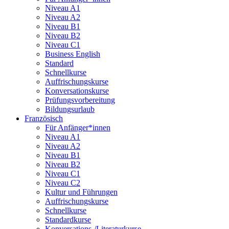
Niveau A1
Niveau A2
Niveau B1
Niveau B2
Niveau C1
Business English
Standard
Schnellkurse
Auffrischungskurse
Konversationskurse
Prüfungsvorbereitung
Bildungsurlaub
Französisch
Für Anfänger*innen
Niveau A1
Niveau A2
Niveau B1
Niveau B2
Niveau C1
Niveau C2
Kultur und Führungen
Auffrischungskurse
Schnellkurse
Standardkurse
Konversations-/Literaturkurse