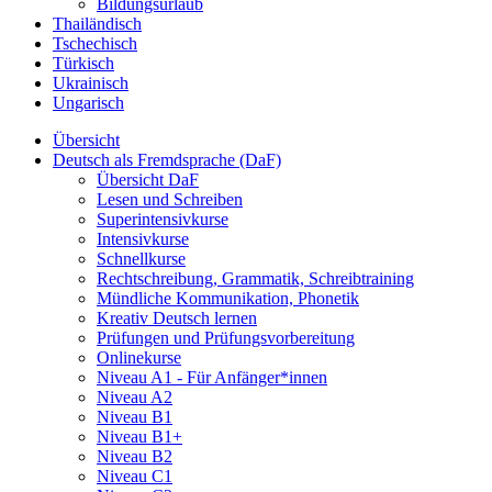
Bildungsurlaub
Thailändisch
Tschechisch
Türkisch
Ukrainisch
Ungarisch
Übersicht
Deutsch als Fremdsprache (DaF)
Übersicht DaF
Lesen und Schreiben
Superintensivkurse
Intensivkurse
Schnellkurse
Rechtschreibung, Grammatik, Schreibtraining
Mündliche Kommunikation, Phonetik
Kreativ Deutsch lernen
Prüfungen und Prüfungsvorbereitung
Onlinekurse
Niveau A1 - Für Anfänger*innen
Niveau A2
Niveau B1
Niveau B1+
Niveau B2
Niveau C1