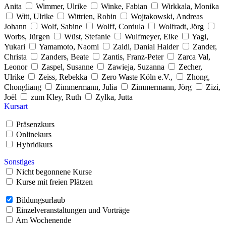
Anita
Wimmer, Ulrike
Winke, Fabian
Wirkkala, Monika
Witt, Ulrike
Wittrien, Robin
Wojtakowski, Andreas
Johann
Wolf, Sabine
Wolff, Cordula
Wolfradt, Jörg
Worbs, Jürgen
Wüst, Stefanie
Wulfmeyer, Eike
Yagi,
Yukari
Yamamoto, Naomi
Zaidi, Danial Haider
Zander,
Christa
Zanders, Beate
Zantis, Franz-Peter
Zarca Val,
Leonor
Zaspel, Susanne
Zawieja, Suzanna
Zecher,
Ulrike
Zeiss, Rebekka
Zero Waste Köln e.V.,
Zhong,
Chongliang
Zimmermann, Julia
Zimmermann, Jörg
Zizi,
Joël
zum Kley, Ruth
Zylka, Jutta
Kursart
Präsenzkurs
Onlinekurs
Hybridkurs
Sonstiges
Nicht begonnene Kurse
Kurse mit freien Plätzen
Bildungsurlaub
Einzelveranstaltungen und Vorträge
Am Wochenende