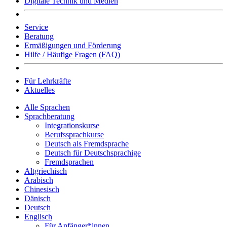
Digitale Technik und Medien
Service
Beratung
Ermäßigungen und Förderung
Hilfe / Häufige Fragen (FAQ)
Für Lehrkräfte
Aktuelles
Alle Sprachen
Sprachberatung
Integrationskurse
Berufssprachkurse
Deutsch als Fremdsprache
Deutsch für Deutschsprachige
Fremdsprachen
Altgriechisch
Arabisch
Chinesisch
Dänisch
Deutsch
Englisch
Für Anfänger*innen