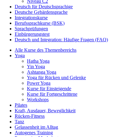
Niveau C2
Deutsch für Deutschsprachige
Deutsche Gebärdensprache
Integrationskurse
Berufssprachkurse (BSK)
Sprachprüfungen
Einbürgerungstest
Deutsch und Integration: Häufige Fragen (FAQ)
Alle Kurse des Themenbereichs
Yoga
Hatha Yoga
Yin Yoga
Ashtanga Yoga
Yoga für Rücken und Gelenke
Power Yoga
Kurse für Einsteigende
Kurse für Fortgeschrittene
Workshops
Pilates
Kraft, Ausdauer, Beweglichkeit
Rücken-Fitness
Tanz
Gelassenheit im Alltag
Autogenes Training