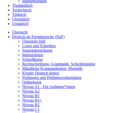
Bildungsurlaub
Thailändisch
Tschechisch
Türkisch
Ukrainisch
Ungarisch
Übersicht
Deutsch als Fremdsprache (DaF)
Übersicht DaF
Lesen und Schreiben
Superintensivkurse
Intensivkurse
Schnellkurse
Rechtschreibung, Grammatik, Schreibtraining
Mündliche Kommunikation, Phonetik
Kreativ Deutsch lernen
Prüfungen und Prüfungsvorbereitung
Onlinekurse
Niveau A1 - Für Anfänger*innen
Niveau A2
Niveau B1
Niveau B1+
Niveau B2
Niveau C1