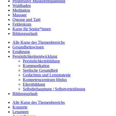
Progressive Muskelentspannung
Waldbaden
Meditation
Massage
Qigong und Taiji
Feldenkrais
Kurse für Senior*innen
Bildungsurlaub
Alle Kurse des Themenbereichs
Gesundheitswissen
Ernährung
Persönlichkeitsentwicklung
Persönlichkeitsbildung
Kommunikation
Seelische Gesundheit
Gedächtnis und Lernstrategie
Kompetenzzentrum 60plus
Elternbildung
Selbstbehauptung / Selbstverteidigung
Bildungsurlaub
Alle Kurse des Themenbereichs
Konzerte
Lesungen