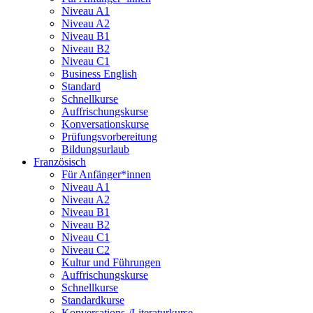
Niveau A1
Niveau A2
Niveau B1
Niveau B2
Niveau C1
Business English
Standard
Schnellkurse
Auffrischungskurse
Konversationskurse
Prüfungsvorbereitung
Bildungsurlaub
Französisch
Für Anfänger*innen
Niveau A1
Niveau A2
Niveau B1
Niveau B2
Niveau C1
Niveau C2
Kultur und Führungen
Auffrischungskurse
Schnellkurse
Standardkurse
Konversations-/Literaturkurse