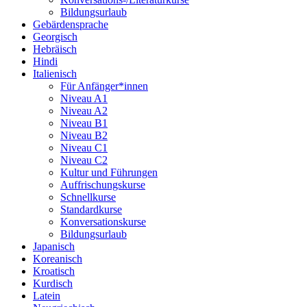
Bildungsurlaub
Gebärdensprache
Georgisch
Hebräisch
Hindi
Italienisch
Für Anfänger*innen
Niveau A1
Niveau A2
Niveau B1
Niveau B2
Niveau C1
Niveau C2
Kultur und Führungen
Auffrischungskurse
Schnellkurse
Standardkurse
Konversationskurse
Bildungsurlaub
Japanisch
Koreanisch
Kroatisch
Kurdisch
Latein