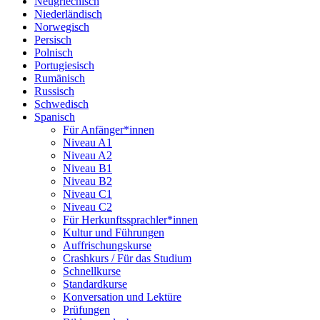
Neugriechisch
Niederländisch
Norwegisch
Persisch
Polnisch
Portugiesisch
Rumänisch
Russisch
Schwedisch
Spanisch
Für Anfänger*innen
Niveau A1
Niveau A2
Niveau B1
Niveau B2
Niveau C1
Niveau C2
Für Herkunftssprachler*innen
Kultur und Führungen
Auffrischungskurse
Crashkurs / Für das Studium
Schnellkurse
Standardkurse
Konversation und Lektüre
Prüfungen