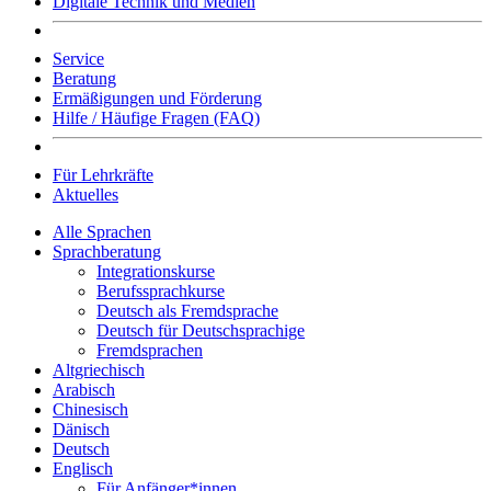
Digitale Technik und Medien
Service
Beratung
Ermäßigungen und Förderung
Hilfe / Häufige Fragen (FAQ)
Für Lehrkräfte
Aktuelles
Alle Sprachen
Sprachberatung
Integrationskurse
Berufssprachkurse
Deutsch als Fremdsprache
Deutsch für Deutschsprachige
Fremdsprachen
Altgriechisch
Arabisch
Chinesisch
Dänisch
Deutsch
Englisch
Für Anfänger*innen