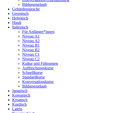
Bildungsurlaub
Gebärdensprache
Georgisch
Hebräisch
Hindi
Italienisch
Für Anfänger*innen
Niveau A1
Niveau A2
Niveau B1
Niveau B2
Niveau C1
Niveau C2
Kultur und Führungen
Auffrischungskurse
Schnellkurse
Standardkurse
Konversationskurse
Bildungsurlaub
Japanisch
Koreanisch
Kroatisch
Kurdisch
Latein