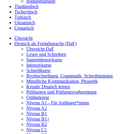
Bildungsurlaub
Thailändisch
Tschechisch
Türkisch
Ukrainisch
Ungarisch
Übersicht
Deutsch als Fremdsprache (DaF)
Übersicht DaF
Lesen und Schreiben
Superintensivkurse
Intensivkurse
Schnellkurse
Rechtschreibung, Grammatik, Schreibtraining
Mündliche Kommunikation, Phonetik
Kreativ Deutsch lernen
Prüfungen und Prüfungsvorbereitung
Onlinekurse
Niveau A1 - Für Anfänger*innen
Niveau A2
Niveau B1
Niveau B1+
Niveau B2
Niveau C1