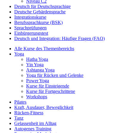
Niveau C2
Deutsch für Deutschsprachige
Deutsche Gebärdensprache
Integrationskurse
Berufssprachkurse (BSK)
Sprachprüfungen
Einbürgerungstest
Deutsch und Integration: Häufige Fragen (FAQ)
Alle Kurse des Themenbereichs
Yoga
Hatha Yoga
Yin Yoga
Ashtanga Yoga
Yoga für Rücken und Gelenke
Power Yoga
Kurse für Einsteigende
Kurse für Fortgeschrittene
Workshops
Pilates
Kraft, Ausdauer, Beweglichkeit
Rücken-Fitness
Tanz
Gelassenheit im Alltag
Autogenes Training