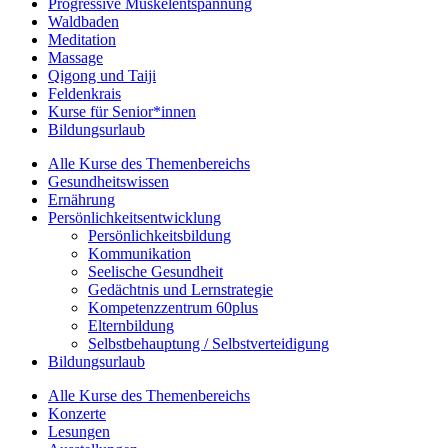
Progressive Muskelentspannung
Waldbaden
Meditation
Massage
Qigong und Taiji
Feldenkrais
Kurse für Senior*innen
Bildungsurlaub
Alle Kurse des Themenbereichs
Gesundheitswissen
Ernährung
Persönlichkeitsentwicklung
Persönlichkeitsbildung
Kommunikation
Seelische Gesundheit
Gedächtnis und Lernstrategie
Kompetenzzentrum 60plus
Elternbildung
Selbstbehauptung / Selbstverteidigung
Bildungsurlaub
Alle Kurse des Themenbereichs
Konzerte
Lesungen