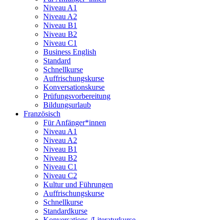
Niveau A1
Niveau A2
Niveau B1
Niveau B2
Niveau C1
Business English
Standard
Schnellkurse
Auffrischungskurse
Konversationskurse
Prüfungsvorbereitung
Bildungsurlaub
Französisch
Für Anfänger*innen
Niveau A1
Niveau A2
Niveau B1
Niveau B2
Niveau C1
Niveau C2
Kultur und Führungen
Auffrischungskurse
Schnellkurse
Standardkurse
Konversations-/Literaturkurse