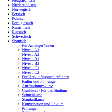
Neugriechisch
Niederländisch
Norwegisch
Persisch
Polnisch
Portugiesisch
Rumänisch
Russisch
Schwedisch
Spanisch
Für Anfänger*innen
Niveau A1
Niveau A2
Niveau B1
Niveau B2
Niveau C1
Niveau C2
Für Herkunftssprachler*innen
Kultur und Führungen
Auffrischungskurse
Crashkurs / Für das Studium
Schnellkurse
Standardkurse
Konversation und Lektüre
Prüfungen