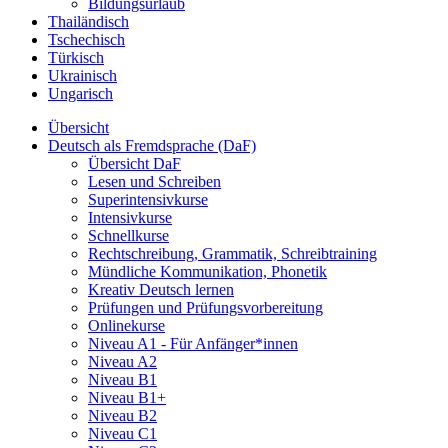
Bildungsurlaub
Thailändisch
Tschechisch
Türkisch
Ukrainisch
Ungarisch
Übersicht
Deutsch als Fremdsprache (DaF)
Übersicht DaF
Lesen und Schreiben
Superintensivkurse
Intensivkurse
Schnellkurse
Rechtschreibung, Grammatik, Schreibtraining
Mündliche Kommunikation, Phonetik
Kreativ Deutsch lernen
Prüfungen und Prüfungsvorbereitung
Onlinekurse
Niveau A1 - Für Anfänger*innen
Niveau A2
Niveau B1
Niveau B1+
Niveau B2
Niveau C1