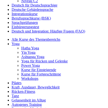
Niveau C2
Deutsch für Deutschsprachige
Deutsche Gebärdensprache
Integrationskurse
Berufssprachkurse (BSK)
Sprachprüfungen
Einbürgerungstest
Deutsch und Integration: Häufige Fragen (FAQ)
Alle Kurse des Themenbereichs
Yoga
Hatha Yoga
Yin Yoga
Ashtanga Yoga
Yoga für Rücken und Gelenke
Power Yoga
Kurse für Einsteigende
Kurse für Fortgeschrittene
Workshops
Pilates
Kraft, Ausdauer, Beweglichkeit
Rücken-Fitness
Tanz
Gelassenheit im Alltag
Autogenes Training