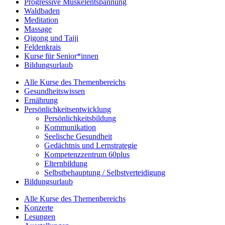
Progressive Muskelentspannung
Waldbaden
Meditation
Massage
Qigong und Taiji
Feldenkrais
Kurse für Senior*innen
Bildungsurlaub
Alle Kurse des Themenbereichs
Gesundheitswissen
Ernährung
Persönlichkeitsentwicklung
Persönlichkeitsbildung
Kommunikation
Seelische Gesundheit
Gedächtnis und Lernstrategie
Kompetenzzentrum 60plus
Elternbildung
Selbstbehauptung / Selbstverteidigung
Bildungsurlaub
Alle Kurse des Themenbereichs
Konzerte
Lesungen