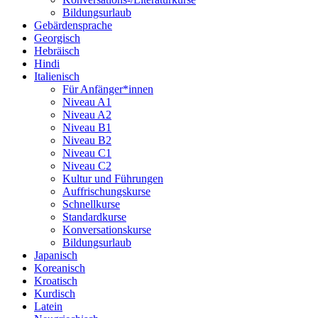
Bildungsurlaub
Gebärdensprache
Georgisch
Hebräisch
Hindi
Italienisch
Für Anfänger*innen
Niveau A1
Niveau A2
Niveau B1
Niveau B2
Niveau C1
Niveau C2
Kultur und Führungen
Auffrischungskurse
Schnellkurse
Standardkurse
Konversationskurse
Bildungsurlaub
Japanisch
Koreanisch
Kroatisch
Kurdisch
Latein