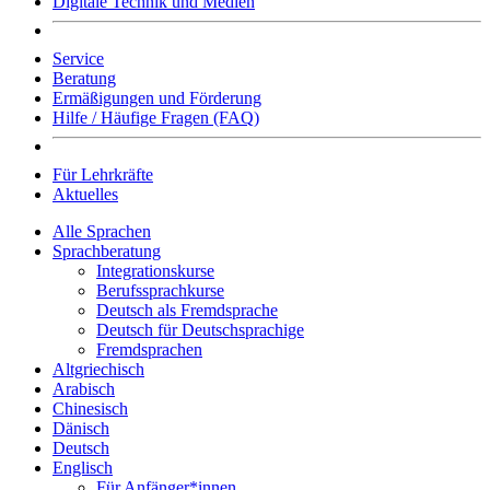
Digitale Technik und Medien
Service
Beratung
Ermäßigungen und Förderung
Hilfe / Häufige Fragen (FAQ)
Für Lehrkräfte
Aktuelles
Alle Sprachen
Sprachberatung
Integrationskurse
Berufssprachkurse
Deutsch als Fremdsprache
Deutsch für Deutschsprachige
Fremdsprachen
Altgriechisch
Arabisch
Chinesisch
Dänisch
Deutsch
Englisch
Für Anfänger*innen