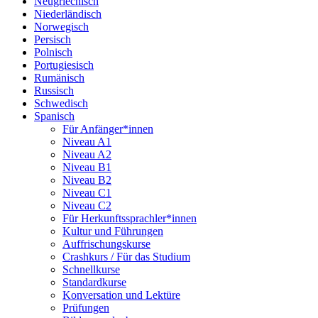
Neugriechisch
Niederländisch
Norwegisch
Persisch
Polnisch
Portugiesisch
Rumänisch
Russisch
Schwedisch
Spanisch
Für Anfänger*innen
Niveau A1
Niveau A2
Niveau B1
Niveau B2
Niveau C1
Niveau C2
Für Herkunftssprachler*innen
Kultur und Führungen
Auffrischungskurse
Crashkurs / Für das Studium
Schnellkurse
Standardkurse
Konversation und Lektüre
Prüfungen