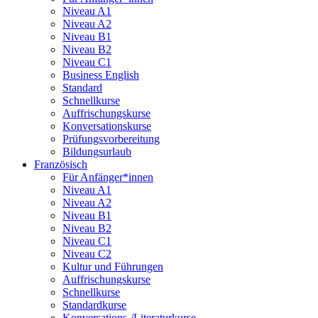
Niveau A1
Niveau A2
Niveau B1
Niveau B2
Niveau C1
Business English
Standard
Schnellkurse
Auffrischungskurse
Konversationskurse
Prüfungsvorbereitung
Bildungsurlaub
Französisch
Für Anfänger*innen
Niveau A1
Niveau A2
Niveau B1
Niveau B2
Niveau C1
Niveau C2
Kultur und Führungen
Auffrischungskurse
Schnellkurse
Standardkurse
Konversations-/Literaturkurse