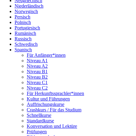
Neugriechisch
Niederländisch
Norwegisch
Persisch
Polnisch
Portugiesisch
Rumänisch
Russisch
Schwedisch
Spanisch
Für Anfänger*innen
Niveau A1
Niveau A2
Niveau B1
Niveau B2
Niveau C1
Niveau C2
Für Herkunftssprachler*innen
Kultur und Führungen
Auffrischungskurse
Crashkurs / Für das Studium
Schnellkurse
Standardkurse
Konversation und Lektüre
Prüfungen