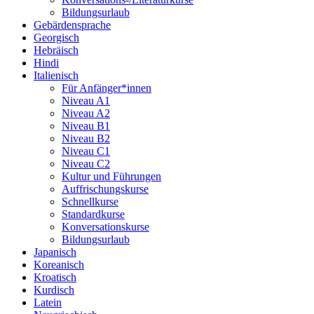
Bildungsurlaub
Gebärdensprache
Georgisch
Hebräisch
Hindi
Italienisch
Für Anfänger*innen
Niveau A1
Niveau A2
Niveau B1
Niveau B2
Niveau C1
Niveau C2
Kultur und Führungen
Auffrischungskurse
Schnellkurse
Standardkurse
Konversationskurse
Bildungsurlaub
Japanisch
Koreanisch
Kroatisch
Kurdisch
Latein