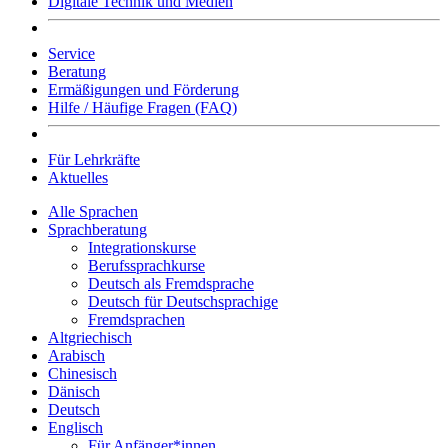
Digitale Technik und Medien
Service
Beratung
Ermäßigungen und Förderung
Hilfe / Häufige Fragen (FAQ)
Für Lehrkräfte
Aktuelles
Alle Sprachen
Sprachberatung
Integrationskurse
Berufssprachkurse
Deutsch als Fremdsprache
Deutsch für Deutschsprachige
Fremdsprachen
Altgriechisch
Arabisch
Chinesisch
Dänisch
Deutsch
Englisch
Für Anfänger*innen