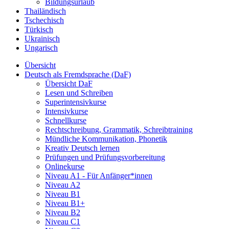
Bildungsurlaub
Thailändisch
Tschechisch
Türkisch
Ukrainisch
Ungarisch
Übersicht
Deutsch als Fremdsprache (DaF)
Übersicht DaF
Lesen und Schreiben
Superintensivkurse
Intensivkurse
Schnellkurse
Rechtschreibung, Grammatik, Schreibtraining
Mündliche Kommunikation, Phonetik
Kreativ Deutsch lernen
Prüfungen und Prüfungsvorbereitung
Onlinekurse
Niveau A1 - Für Anfänger*innen
Niveau A2
Niveau B1
Niveau B1+
Niveau B2
Niveau C1