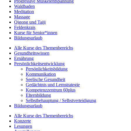
Progressive Muskelentspannung
Waldbaden
Meditation
Massage
Qigong und Taiji
Feldenkrais
Kurse für Senior*innen
Bildungsurlaub
Alle Kurse des Themenbereichs
Gesundheitswissen
Ernährung
Persönlichkeitsentwicklung
Persönlichkeitsbildung
Kommunikation
Seelische Gesundheit
Gedächtnis und Lernstrategie
Kompetenzzentrum 60plus
Elternbildung
Selbstbehauptung / Selbstverteidigung
Bildungsurlaub
Alle Kurse des Themenbereichs
Konzerte
Lesungen