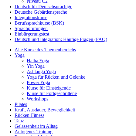
Niveau C2
Deutsch für Deutschsprachige
Deutsche Gebärdensprache
Integrationskurse
Berufssprachkurse (BSK)
Sprachprüfungen
Einbürgerungstest
Deutsch und Integration: Häufige Fragen (FAQ)
Alle Kurse des Themenbereichs
Yoga
Hatha Yoga
Yin Yoga
Ashtanga Yoga
Yoga für Rücken und Gelenke
Power Yoga
Kurse für Einsteigende
Kurse für Fortgeschrittene
Workshops
Pilates
Kraft, Ausdauer, Beweglichkeit
Rücken-Fitness
Tanz
Gelassenheit im Alltag
Autogenes Training