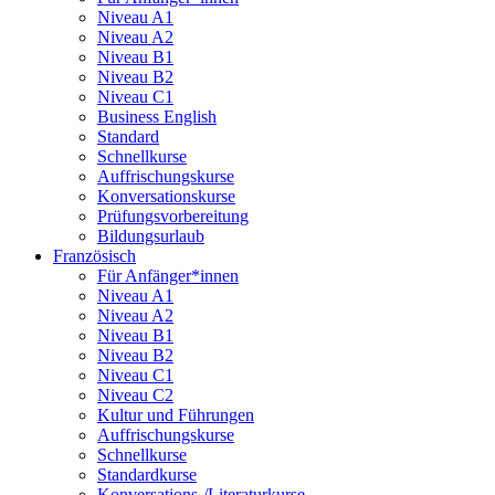
Niveau A1
Niveau A2
Niveau B1
Niveau B2
Niveau C1
Business English
Standard
Schnellkurse
Auffrischungskurse
Konversationskurse
Prüfungsvorbereitung
Bildungsurlaub
Französisch
Für Anfänger*innen
Niveau A1
Niveau A2
Niveau B1
Niveau B2
Niveau C1
Niveau C2
Kultur und Führungen
Auffrischungskurse
Schnellkurse
Standardkurse
Konversations-/Literaturkurse