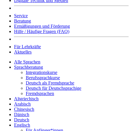
Digitale Technik und Medien
Service
Beratung
Ermäßigungen und Förderung
Hilfe / Häufige Fragen (FAQ)
Für Lehrkräfte
Aktuelles
Alle Sprachen
Sprachberatung
Integrationskurse
Berufssprachkurse
Deutsch als Fremdsprache
Deutsch für Deutschsprachige
Fremdsprachen
Altgriechisch
Arabisch
Chinesisch
Dänisch
Deutsch
Englisch
Für Anfänger*innen