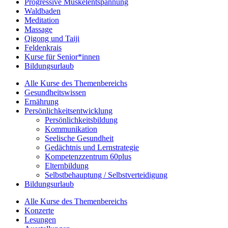
Progressive Muskelentspannung
Waldbaden
Meditation
Massage
Qigong und Taiji
Feldenkrais
Kurse für Senior*innen
Bildungsurlaub
Alle Kurse des Themenbereichs
Gesundheitswissen
Ernährung
Persönlichkeitsentwicklung
Persönlichkeitsbildung
Kommunikation
Seelische Gesundheit
Gedächtnis und Lernstrategie
Kompetenzzentrum 60plus
Elternbildung
Selbstbehauptung / Selbstverteidigung
Bildungsurlaub
Alle Kurse des Themenbereichs
Konzerte
Lesungen