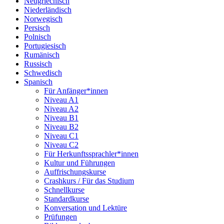
Neugriechisch
Niederländisch
Norwegisch
Persisch
Polnisch
Portugiesisch
Rumänisch
Russisch
Schwedisch
Spanisch
Für Anfänger*innen
Niveau A1
Niveau A2
Niveau B1
Niveau B2
Niveau C1
Niveau C2
Für Herkunftssprachler*innen
Kultur und Führungen
Auffrischungskurse
Crashkurs / Für das Studium
Schnellkurse
Standardkurse
Konversation und Lektüre
Prüfungen