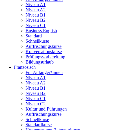
Niveau A1
Niveau A2
Niveau B1
Niveau B2
Niveau C1
Business English
Standard
Schnellkurse
Auffrischungskurse
Konversationskurse
Prüfungsvorbereitung
Bildungsurlaub
Französisch
Für Anfänger*innen
Niveau A1
Niveau A2
Niveau B1
Niveau B2
Niveau C1
Niveau C2
Kultur und Führungen
Auffrischungskurse
Schnellkurse
Standardkurse
Konversations-/Literaturkurse