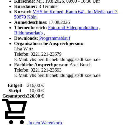
Kursende:
Mi.
, 19.8.2026, 09:00 - 16:30 Uhr
Kursdauer:
3 Termine
Kursort:
VHS im Komed, Raum 641, Im Mediapark 7,
50670 Köln
Anmeldeschluss:
17.08.2026
Themenbereich:
Foto-und Videoproduktion
,
Bildungsurlaub
,
Downloads:
Programmablauf
Organisatorische Ansprechperson:
Lisa Wirtz
Telefon: 0221 221-23679
E-Mail: vhs-beruflichebildung@stadt-koeln.de
Fachliche Ansprechperson:
Axel Busch
Telefon: 0221 221-23693
E-Mail: vhs-beruflichebildung@stadt-koeln.de
Entgelt
216,00 €
Skript
10,00 €
Gesamtpreis
226,00 €
In den Warenkorb