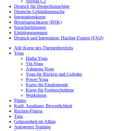
Niveau C2
Deutsch für Deutschsprachige
Deutsche Gebärdensprache
Integrationskurse
Berufssprachkurse (BSK)
Sprachprüfungen
Einbürgerungstest
Deutsch und Integration: Häufige Fragen (FAQ)
Alle Kurse des Themenbereichs
Yoga
Hatha Yoga
Yin Yoga
Ashtanga Yoga
Yoga für Rücken und Gelenke
Power Yoga
Kurse für Einsteigende
Kurse für Fortgeschrittene
Workshops
Pilates
Kraft, Ausdauer, Beweglichkeit
Rücken-Fitness
Tanz
Gelassenheit im Alltag
Autogenes Training