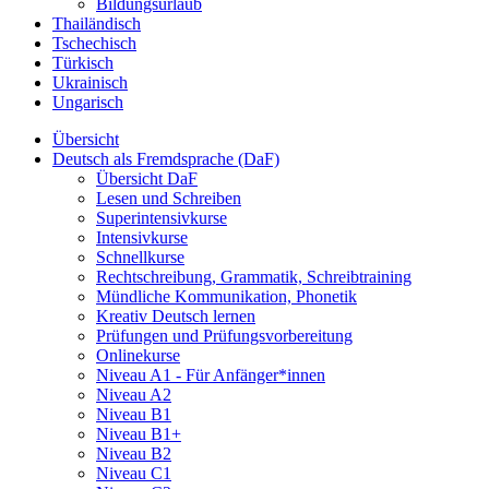
Bildungsurlaub
Thailändisch
Tschechisch
Türkisch
Ukrainisch
Ungarisch
Übersicht
Deutsch als Fremdsprache (DaF)
Übersicht DaF
Lesen und Schreiben
Superintensivkurse
Intensivkurse
Schnellkurse
Rechtschreibung, Grammatik, Schreibtraining
Mündliche Kommunikation, Phonetik
Kreativ Deutsch lernen
Prüfungen und Prüfungsvorbereitung
Onlinekurse
Niveau A1 - Für Anfänger*innen
Niveau A2
Niveau B1
Niveau B1+
Niveau B2
Niveau C1