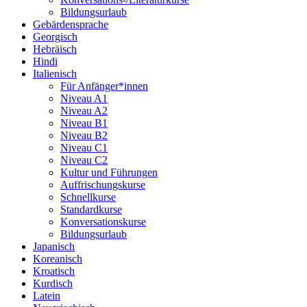
Bildungsurlaub
Gebärdensprache
Georgisch
Hebräisch
Hindi
Italienisch
Für Anfänger*innen
Niveau A1
Niveau A2
Niveau B1
Niveau B2
Niveau C1
Niveau C2
Kultur und Führungen
Auffrischungskurse
Schnellkurse
Standardkurse
Konversationskurse
Bildungsurlaub
Japanisch
Koreanisch
Kroatisch
Kurdisch
Latein