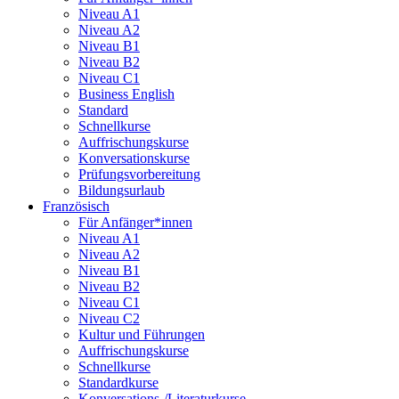
Niveau A1
Niveau A2
Niveau B1
Niveau B2
Niveau C1
Business English
Standard
Schnellkurse
Auffrischungskurse
Konversationskurse
Prüfungsvorbereitung
Bildungsurlaub
Französisch
Für Anfänger*innen
Niveau A1
Niveau A2
Niveau B1
Niveau B2
Niveau C1
Niveau C2
Kultur und Führungen
Auffrischungskurse
Schnellkurse
Standardkurse
Konversations-/Literaturkurse