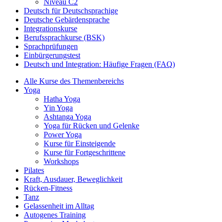
Niveau C2
Deutsch für Deutschsprachige
Deutsche Gebärdensprache
Integrationskurse
Berufssprachkurse (BSK)
Sprachprüfungen
Einbürgerungstest
Deutsch und Integration: Häufige Fragen (FAQ)
Alle Kurse des Themenbereichs
Yoga
Hatha Yoga
Yin Yoga
Ashtanga Yoga
Yoga für Rücken und Gelenke
Power Yoga
Kurse für Einsteigende
Kurse für Fortgeschrittene
Workshops
Pilates
Kraft, Ausdauer, Beweglichkeit
Rücken-Fitness
Tanz
Gelassenheit im Alltag
Autogenes Training