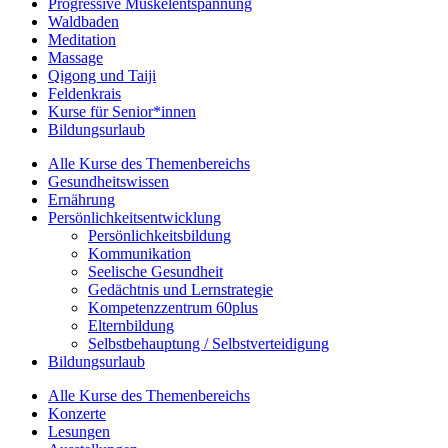
Progressive Muskelentspannung
Waldbaden
Meditation
Massage
Qigong und Taiji
Feldenkrais
Kurse für Senior*innen
Bildungsurlaub
Alle Kurse des Themenbereichs
Gesundheitswissen
Ernährung
Persönlichkeitsentwicklung
Persönlichkeitsbildung
Kommunikation
Seelische Gesundheit
Gedächtnis und Lernstrategie
Kompetenzzentrum 60plus
Elternbildung
Selbstbehauptung / Selbstverteidigung
Bildungsurlaub
Alle Kurse des Themenbereichs
Konzerte
Lesungen