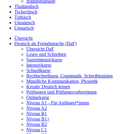
Bildungsurlaub
Thailändisch
Tschechisch
Türkisch
Ukrainisch
Ungarisch
Übersicht
Deutsch als Fremdsprache (DaF)
Übersicht DaF
Lesen und Schreiben
Superintensivkurse
Intensivkurse
Schnellkurse
Rechtschreibung, Grammatik, Schreibtraining
Mündliche Kommunikation, Phonetik
Kreativ Deutsch lernen
Prüfungen und Prüfungsvorbereitung
Onlinekurse
Niveau A1 - Für Anfänger*innen
Niveau A2
Niveau B1
Niveau B1+
Niveau B2
Niveau C1