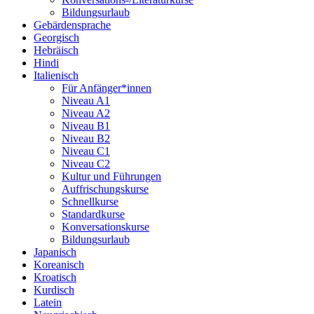
Bildungsurlaub
Gebärdensprache
Georgisch
Hebräisch
Hindi
Italienisch
Für Anfänger*innen
Niveau A1
Niveau A2
Niveau B1
Niveau B2
Niveau C1
Niveau C2
Kultur und Führungen
Auffrischungskurse
Schnellkurse
Standardkurse
Konversationskurse
Bildungsurlaub
Japanisch
Koreanisch
Kroatisch
Kurdisch
Latein