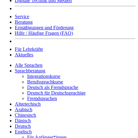
Digitale Technik und Medien
Service
Beratung
Ermäßigungen und Förderung
Hilfe / Häufige Fragen (FAQ)
Für Lehrkräfte
Aktuelles
Alle Sprachen
Sprachberatung
Integrationskurse
Berufssprachkurse
Deutsch als Fremdsprache
Deutsch für Deutschsprachige
Fremdsprachen
Altgriechisch
Arabisch
Chinesisch
Dänisch
Deutsch
Englisch
Für Anfänger*innen