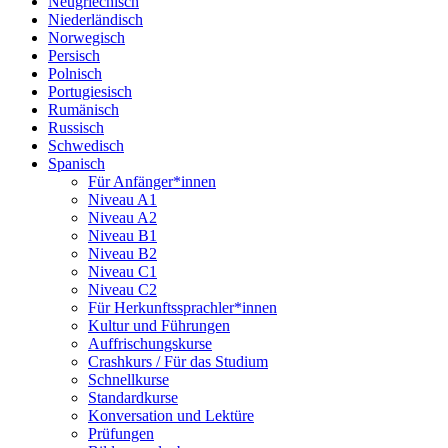
Neugriechisch
Niederländisch
Norwegisch
Persisch
Polnisch
Portugiesisch
Rumänisch
Russisch
Schwedisch
Spanisch
Für Anfänger*innen
Niveau A1
Niveau A2
Niveau B1
Niveau B2
Niveau C1
Niveau C2
Für Herkunftssprachler*innen
Kultur und Führungen
Auffrischungskurse
Crashkurs / Für das Studium
Schnellkurse
Standardkurse
Konversation und Lektüre
Prüfungen