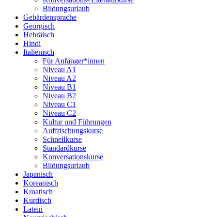
Bildungsurlaub
Gebärdensprache
Georgisch
Hebräisch
Hindi
Italienisch
Für Anfänger*innen
Niveau A1
Niveau A2
Niveau B1
Niveau B2
Niveau C1
Niveau C2
Kultur und Führungen
Auffrischungskurse
Schnellkurse
Standardkurse
Konversationskurse
Bildungsurlaub
Japanisch
Koreanisch
Kroatisch
Kurdisch
Latein