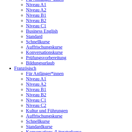
Niveau A1
Niveau A2
Niveau B1
Niveau B2
Niveau C1
Business English
Standard
Schnellkurse
Auffrischungskurse
Konversationskurse
Prüfungsvorbereitung
Bildungsurlaub
Französisch
Für Anfänger*innen
Niveau A1
Niveau A2
Niveau B1
Niveau B2
Niveau C1
Niveau C2
Kultur und Führungen
Auffrischungskurse
Schnellkurse
Standardkurse
Konversations-/Literaturkurse