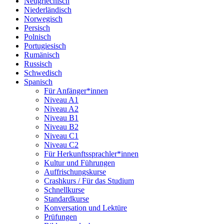
Neugriechisch
Niederländisch
Norwegisch
Persisch
Polnisch
Portugiesisch
Rumänisch
Russisch
Schwedisch
Spanisch
Für Anfänger*innen
Niveau A1
Niveau A2
Niveau B1
Niveau B2
Niveau C1
Niveau C2
Für Herkunftssprachler*innen
Kultur und Führungen
Auffrischungskurse
Crashkurs / Für das Studium
Schnellkurse
Standardkurse
Konversation und Lektüre
Prüfungen