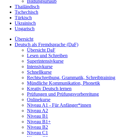
Bildungsurlaub
Thailändisch
Tschechisch
Türkisch
Ukrainisch
Ungarisch
Übersicht
Deutsch als Fremdsprache (DaF)
Übersicht DaF
Lesen und Schreiben
Superintensivkurse
Intensivkurse
Schnellkurse
Rechtschreibung, Grammatik, Schreibtraining
Mündliche Kommunikation, Phonetik
Kreativ Deutsch lernen
Prüfungen und Prüfungsvorbereitung
Onlinekurse
Niveau A1 - Für Anfänger*innen
Niveau A2
Niveau B1
Niveau B1+
Niveau B2
Niveau C1