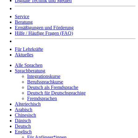
Digitale Technik und Medien
Service
Beratung
Ermäßigungen und Förderung
Hilfe / Häufige Fragen (FAQ)
Für Lehrkräfte
Aktuelles
Alle Sprachen
Sprachberatung
Integrationskurse
Berufssprachkurse
Deutsch als Fremdsprache
Deutsch für Deutschsprachige
Fremdsprachen
Altgriechisch
Arabisch
Chinesisch
Dänisch
Deutsch
Englisch
Für Anfänger*innen