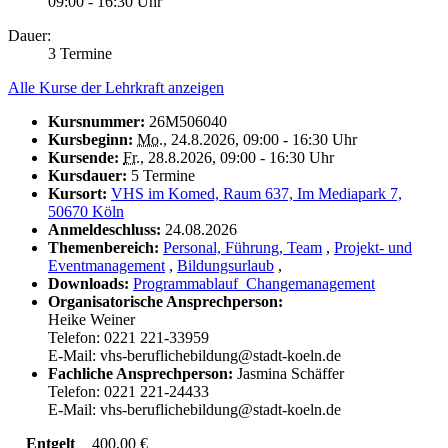
09:00 - 16:30 Uhr
Dauer:
3 Termine
Alle Kurse der Lehrkraft anzeigen
Kursnummer:
26M506040
Kursbeginn:
Mo.
, 24.8.2026, 09:00 - 16:30 Uhr
Kursende:
Fr.
, 28.8.2026, 09:00 - 16:30 Uhr
Kursdauer:
5 Termine
Kursort:
VHS im Komed, Raum 637, Im Mediapark 7,
50670 Köln
Anmeldeschluss:
24.08.2026
Themenbereich:
Personal, Führung, Team
,
Projekt- und
Eventmanagement
,
Bildungsurlaub
,
Downloads:
Programmablauf_Changemanagement
Organisatorische Ansprechperson:
Heike Weiner
Telefon: 0221 221-33959
E-Mail: vhs-beruflichebildung@stadt-koeln.de
Fachliche Ansprechperson:
Jasmina Schäffer
Telefon: 0221 221-24433
E-Mail: vhs-beruflichebildung@stadt-koeln.de
Entgelt
400,00 €