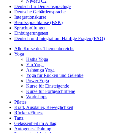
Niveau C2
Deutsch für Deutschsprachige
Deutsche Gebärdensprache
Integrationskurse
Berufssprachkurse (BSK)
Sprachprüfungen
Einbürgerungstest
Deutsch und Integration: Häufige Fragen (FAQ)
Alle Kurse des Themenbereichs
Yoga
Hatha Yoga
Yin Yoga
Ashtanga Yoga
Yoga für Rücken und Gelenke
Power Yoga
Kurse für Einsteigende
Kurse für Fortgeschrittene
Workshops
Pilates
Kraft, Ausdauer, Beweglichkeit
Rücken-Fitness
Tanz
Gelassenheit im Alltag
Autogenes Training