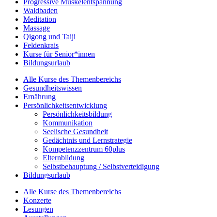
Progressive Muskelentspannung
Waldbaden
Meditation
Massage
Qigong und Taiji
Feldenkrais
Kurse für Senior*innen
Bildungsurlaub
Alle Kurse des Themenbereichs
Gesundheitswissen
Ernährung
Persönlichkeitsentwicklung
Persönlichkeitsbildung
Kommunikation
Seelische Gesundheit
Gedächtnis und Lernstrategie
Kompetenzzentrum 60plus
Elternbildung
Selbstbehauptung / Selbstverteidigung
Bildungsurlaub
Alle Kurse des Themenbereichs
Konzerte
Lesungen