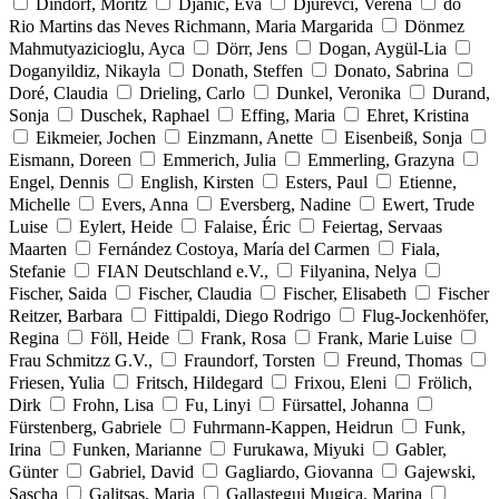
Dindorf, Moritz
Djanic, Eva
Djurevci, Verena
do
Rio Martins das Neves Richmann, Maria Margarida
Dönmez
Mahmutyazicioglu, Ayca
Dörr, Jens
Dogan, Aygül-Lia
Doganyildiz, Nikayla
Donath, Steffen
Donato, Sabrina
Doré, Claudia
Drieling, Carlo
Dunkel, Veronika
Durand,
Sonja
Duschek, Raphael
Effing, Maria
Ehret, Kristina
Eikmeier, Jochen
Einzmann, Anette
Eisenbeiß, Sonja
Eismann, Doreen
Emmerich, Julia
Emmerling, Grazyna
Engel, Dennis
English, Kirsten
Esters, Paul
Etienne,
Michelle
Evers, Anna
Eversberg, Nadine
Ewert, Trude
Luise
Eylert, Heide
Falaise, Éric
Feiertag, Servaas
Maarten
Fernández Costoya, María del Carmen
Fiala,
Stefanie
FIAN Deutschland e.V.,
Filyanina, Nelya
Fischer, Saida
Fischer, Claudia
Fischer, Elisabeth
Fischer
Reitzer, Barbara
Fittipaldi, Diego Rodrigo
Flug-Jockenhöfer,
Regina
Föll, Heide
Frank, Rosa
Frank, Marie Luise
Frau Schmitzz G.V.,
Fraundorf, Torsten
Freund, Thomas
Friesen, Yulia
Fritsch, Hildegard
Frixou, Eleni
Frölich,
Dirk
Frohn, Lisa
Fu, Linyi
Fürsattel, Johanna
Fürstenberg, Gabriele
Fuhrmann-Kappen, Heidrun
Funk,
Irina
Funken, Marianne
Furukawa, Miyuki
Gabler,
Günter
Gabriel, David
Gagliardo, Giovanna
Gajewski,
Sascha
Galitsas, Maria
Gallastegui Mugica, Marina