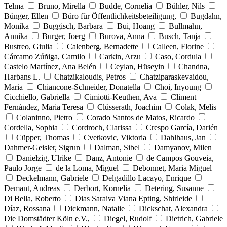
Telma
Bruno, Mirella
Budde, Cornelia
Bühler, Nils
Bünger, Ellen
Büro für Öffentlichkeitsbeteiligung,
Bugdahn,
Monika
Buggisch, Barbara
Bui, Hoang
Bullmahn,
Annika
Burger, Joerg
Burova, Anna
Busch, Tanja
Bustreo, Giulia
Calenberg, Bernadette
Calleen, Florine
Cárcamo Zúñiga, Camilo
Carkin, Arzu
Caso, Cordula
Castelo Martínez, Ana Belén
Ceylan, Hüseyin
Chandna,
Harbans L.
Chatzikaloudis, Petros
Chatziparaskevaidou,
Maria
Chiancone-Schneider, Donatella
Choi, Inyoung
Cicchiello, Gabriella
Cimiotti-Keuthen, Ava
Climent
Fernández, Maria Teresa
Clüsserath, Joachim
Colak, Melis
Colaninno, Pietro
Corado Santos de Matos, Ricardo
Cordella, Sophia
Cordroch, Clarissa
Crespo García, Darién
Cüpper, Thomas
Cvetkovic, Viktoria
Dahlhaus, Jan
Dahmer-Geisler, Sigrun
Dalman, Sibel
Damyanov, Milen
Danielzig, Ulrike
Danz, Antonie
de Campos Gouveia,
Paulo Jorge
de la Loma, Miguel
Debonnet, Maria Miguel
Deckelmann, Gabriele
Delgadillo Lacayo, Enrique
Demant, Andreas
Derbort, Kornelia
Detering, Susanne
Di Bella, Roberto
Dias Saraiva Viana Epting, Shirleide
Díaz, Rossana
Dickmann, Natalie
Dickschat, Alexandra
Die Domstädter Köln e.V.,
Diegel, Rudolf
Dietrich, Gabriele