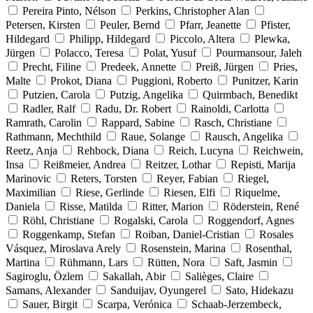
Pereira Pinto, Nélson
Perkins, Christopher Alan
Petersen, Kirsten
Peuler, Bernd
Pfarr, Jeanette
Pfister,
Hildegard
Philipp, Hildegard
Piccolo, Altera
Plewka,
Jürgen
Polacco, Teresa
Polat, Yusuf
Pourmansour, Jaleh
Precht, Filine
Predeek, Annette
Preiß, Jürgen
Pries,
Malte
Prokot, Diana
Puggioni, Roberto
Punitzer, Karin
Putzien, Carola
Putzig, Angelika
Quirmbach, Benedikt
Radler, Ralf
Radu, Dr. Robert
Rainoldi, Carlotta
Ramrath, Carolin
Rappard, Sabine
Rasch, Christiane
Rathmann, Mechthild
Raue, Solange
Rausch, Angelika
Reetz, Anja
Rehbock, Diana
Reich, Lucyna
Reichwein,
Insa
Reißmeier, Andrea
Reitzer, Lothar
Repisti, Marija
Marinovic
Reters, Torsten
Reyer, Fabian
Riegel,
Maximilian
Riese, Gerlinde
Riesen, Elfi
Riquelme,
Daniela
Risse, Matilda
Ritter, Marion
Röderstein, René
Röhl, Christiane
Rogalski, Carola
Roggendorf, Agnes
Roggenkamp, Stefan
Roiban, Daniel-Cristian
Rosales
Vásquez, Miroslava Arely
Rosenstein, Marina
Rosenthal,
Martina
Rühmann, Lars
Rütten, Nora
Saft, Jasmin
Sagiroglu, Özlem
Sakallah, Abir
Salièges, Claire
Samans, Alexander
Sanduijav, Oyungerel
Sato, Hidekazu
Sauer, Birgit
Scarpa, Verónica
Schaab-Jerzembeck,