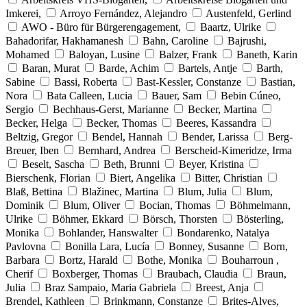
Imkerei,
Arroyo Fernández, Alejandro
Austenfeld, Gerlind
AWO - Büro für Bürgerengagement,
Baartz, Ulrike
Bahadorifar, Hakhamanesh
Bahn, Caroline
Bajrushi,
Mohamed
Baloyan, Lusine
Balzer, Frank
Baneth, Karin
Baran, Murat
Barde, Achim
Bartels, Antje
Barth,
Sabine
Bassi, Roberta
Bast-Kessler, Constanze
Bastian,
Nora
Bata Calleen, Lucia
Bauer, Sam
Bebin Cúneo,
Sergio
Bechhaus-Gerst, Marianne
Becker, Martina
Becker, Helga
Becker, Thomas
Beeres, Kassandra
Beltzig, Gregor
Bendel, Hannah
Bender, Larissa
Berg-
Breuer, Iben
Bernhard, Andrea
Berscheid-Kimeridze, Irma
Beselt, Sascha
Beth, Brunni
Beyer, Kristina
Bierschenk, Florian
Biert, Angelika
Bitter, Christian
Blaß, Bettina
Blažinec, Martina
Blum, Julia
Blum,
Dominik
Blum, Oliver
Bocian, Thomas
Böhmelmann,
Ulrike
Böhmer, Ekkard
Börsch, Thorsten
Bösterling,
Monika
Bohlander, Hanswalter
Bondarenko, Natalya
Pavlovna
Bonilla Lara, Lucía
Bonney, Susanne
Born,
Barbara
Bortz, Harald
Bothe, Monika
Bouharroun ,
Cherif
Boxberger, Thomas
Braubach, Claudia
Braun,
Julia
Braz Sampaio, Maria Gabriela
Breest, Anja
Brendel, Kathleen
Brinkmann, Constanze
Brites-Alves,