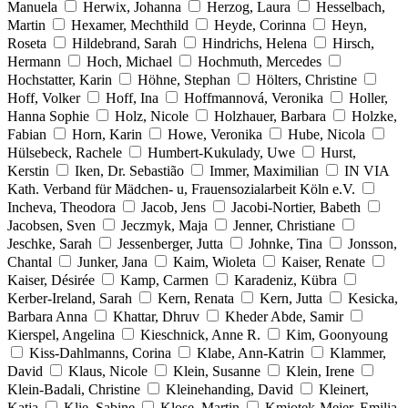
Manuela
Herwix, Johanna
Herzog, Laura
Hesselbach,
Martin
Hexamer, Mechthild
Heyde, Corinna
Heyn,
Roseta
Hildebrand, Sarah
Hindrichs, Helena
Hirsch,
Hermann
Hoch, Michael
Hochmuth, Mercedes
Hochstatter, Karin
Höhne, Stephan
Hölters, Christine
Hoff, Volker
Hoff, Ina
Hoffmannová, Veronika
Holler,
Hanna Sophie
Holz, Nicole
Holzhauer, Barbara
Holzke,
Fabian
Horn, Karin
Howe, Veronika
Hube, Nicola
Hülsebeck, Rachele
Humbert-Kukulady, Uwe
Hurst,
Kerstin
Iken, Dr. Sebastião
Immer, Maximilian
IN VIA
Kath. Verband für Mädchen- u, Frauensozialarbeit Köln e.V.
Incheva, Theodora
Jacob, Jens
Jacobi-Nortier, Babeth
Jacobsen, Sven
Jeczmyk, Maja
Jenner, Christiane
Jeschke, Sarah
Jessenberger, Jutta
Johnke, Tina
Jonsson,
Chantal
Junker, Jana
Kaim, Wioleta
Kaiser, Renate
Kaiser, Désirée
Kamp, Carmen
Karadeniz, Kübra
Kerber-Ireland, Sarah
Kern, Renata
Kern, Jutta
Kesicka,
Barbara Anna
Khattar, Dhruv
Kheder Abde, Samir
Kierspel, Angelina
Kieschnick, Anne R.
Kim, Goonyoung
Kiss-Dahlmanns, Corina
Klabe, Ann-Katrin
Klammer,
David
Klaus, Nicole
Klein, Susanne
Klein, Irene
Klein-Badali, Christine
Kleinehanding, David
Kleinert,
Katja
Klie, Sabine
Klose, Martin
Kmiotek-Meier, Emilia