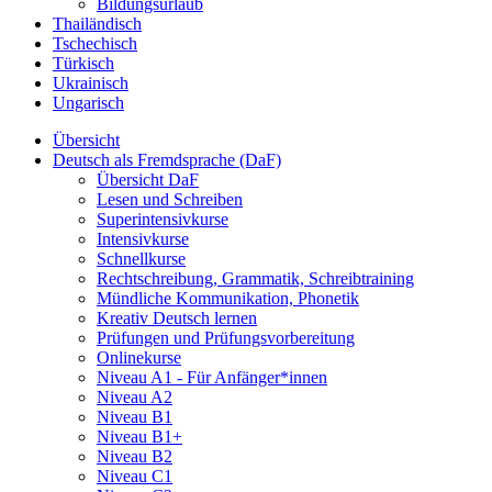
Bildungsurlaub
Thailändisch
Tschechisch
Türkisch
Ukrainisch
Ungarisch
Übersicht
Deutsch als Fremdsprache (DaF)
Übersicht DaF
Lesen und Schreiben
Superintensivkurse
Intensivkurse
Schnellkurse
Rechtschreibung, Grammatik, Schreibtraining
Mündliche Kommunikation, Phonetik
Kreativ Deutsch lernen
Prüfungen und Prüfungsvorbereitung
Onlinekurse
Niveau A1 - Für Anfänger*innen
Niveau A2
Niveau B1
Niveau B1+
Niveau B2
Niveau C1