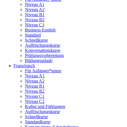
Niveau A1
Niveau A2
Niveau B1
Niveau B2
Niveau C1
Business English
Standard
Schnellkurse
Auffrischungskurse
Konversationskurse
Prüfungsvorbereitung
Bildungsurlaub
Französisch
Für Anfänger*innen
Niveau A1
Niveau A2
Niveau B1
Niveau B2
Niveau C1
Niveau C2
Kultur und Führungen
Auffrischungskurse
Schnellkurse
Standardkurse
Konversations-/Literaturkurse