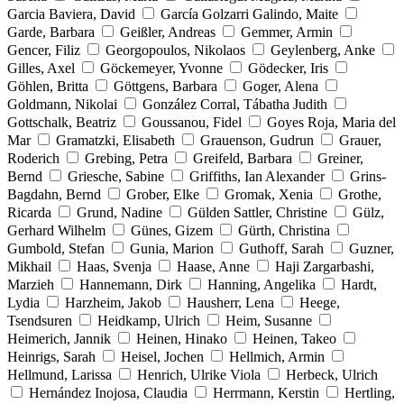
Garcia Baviera, David
García Golzarri Galindo, Maite
Garde, Barbara
Geißler, Andreas
Gemmer, Armin
Gencer, Filiz
Georgopoulos, Nikolaos
Geylenberg, Anke
Gilles, Axel
Göckemeyer, Yvonne
Gödecker, Iris
Göhlen, Britta
Göttgens, Barbara
Goger, Alena
Goldmann, Nikolai
González Corral, Tábatha Judith
Gottschalk, Beatriz
Goussanou, Fidel
Goyes Roja, Maria del
Mar
Gramatzki, Elisabeth
Grauenson, Gudrun
Grauer,
Roderich
Grebing, Petra
Greifeld, Barbara
Greiner,
Bernd
Griesche, Sabine
Griffiths, Ian Alexander
Grins-
Bagdahn, Bernd
Grober, Elke
Gromak, Xenia
Grothe,
Ricarda
Grund, Nadine
Gülden Sattler, Christine
Gülz,
Gerhard Wilhelm
Günes, Gizem
Gürth, Christina
Gumbold, Stefan
Gunia, Marion
Guthoff, Sarah
Guzner,
Mikhail
Haas, Svenja
Haase, Anne
Haji Zargarbashi,
Marzieh
Hannemann, Dirk
Hanning, Angelika
Hardt,
Lydia
Harzheim, Jakob
Hausherr, Lena
Heege,
Tsendsuren
Heidkamp, Ulrich
Heim, Susanne
Heimerich, Jannik
Heinen, Hinako
Heinen, Takeo
Heinrigs, Sarah
Heisel, Jochen
Hellmich, Armin
Hellmund, Larissa
Henrich, Ulrike Viola
Herbeck, Ulrich
Hernández Inojosa, Claudia
Herrmann, Kerstin
Hertling,