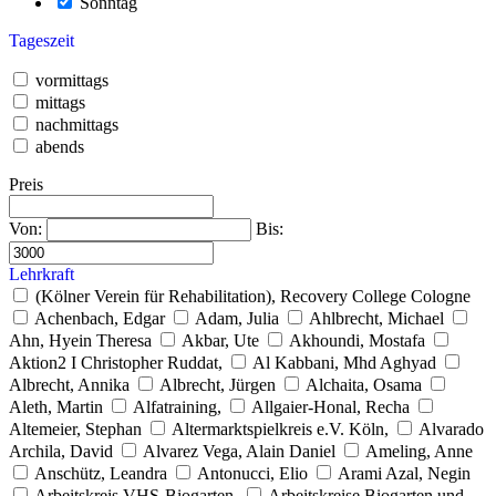
Sonntag
Tageszeit
vormittags
mittags
nachmittags
abends
Preis
Von:
Bis:
Lehrkraft
(Kölner Verein für Rehabilitation), Recovery College Cologne
Achenbach, Edgar
Adam, Julia
Ahlbrecht, Michael
Ahn, Hyein Theresa
Akbar, Ute
Akhoundi, Mostafa
Aktion2 I Christopher Ruddat,
Al Kabbani, Mhd Aghyad
Albrecht, Annika
Albrecht, Jürgen
Alchaita, Osama
Aleth, Martin
Alfatraining,
Allgaier-Honal, Recha
Altemeier, Stephan
Altermarktspielkreis e.V. Köln,
Alvarado
Archila, David
Alvarez Vega, Alain Daniel
Ameling, Anne
Anschütz, Leandra
Antonucci, Elio
Arami Azal, Negin
Arbeitskreis VHS-Biogarten,
Arbeitskreise Biogarten und