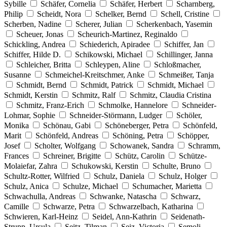
Sybille
Schäfer, Cornelia
Schäfer, Herbert
Scharnberg,
Philip
Scheidt, Nora
Schelker, Bernd
Schell, Cristine
Scherben, Nadine
Scherer, Julian
Scherkenbach, Yasemin
Scheuer, Jonas
Scheurich-Martinez, Reginaldo
Schickling, Andrea
Schiederich, Apiradee
Schiffer, Jan
Schiffer, Hilde D.
Schikowski, Michael
Schillinger, Janna
Schleicher, Britta
Schleypen, Aline
Schloßmacher,
Susanne
Schmeichel-Kreitschmer, Anke
Schmeißer, Tanja
Schmidt, Bernd
Schmidt, Patrick
Schmidt, Michael
Schmidt, Kerstin
Schmitz, Ralf
Schmitz, Claudia Cristina
Schmitz, Franz-Erich
Schmolke, Hannelore
Schneider-
Lohmar, Sophie
Schneider-Störmann, Ludger
Schöler,
Monika
Schönau, Gabi
Schöneberger, Petra
Schönfeld,
Marit
Schönfeld, Andreas
Schöning, Petra
Schöpper,
Josef
Scholter, Wolfgang
Schowanek, Sandra
Schramm,
Frances
Schreiner, Brigitte
Schütz, Carolin
Schütze-
Molaiefar, Zahra
Schukowski, Kerstin
Schulte, Bruno
Schultz-Rotter, Wilfried
Schulz, Daniela
Schulz, Holger
Schulz, Anica
Schulze, Michael
Schumacher, Marietta
Schwachulla, Andreas
Schwanke, Natascha
Schwarz,
Camille
Schwarze, Petra
Schwarzelbach, Katharina
Schwieren, Karl-Heinz
Seidel, Ann-Kathrin
Seidenath-
Strupp, Ursula
Seitz, Tilman
Seiz, Victoria
Semoli,