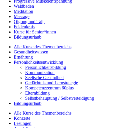
Progressive Muskelentspannung
Waldbaden
Meditation
Massage
Qigong und Taiji
Feldenkrais
Kurse für Senior*innen
Bildungsurlaub
Alle Kurse des Themenbereichs
Gesundheitswissen
Ernährung
Persönlichkeitsentwicklung
Persönlichkeitsbildung
Kommunikation
Seelische Gesundheit
Gedächtnis und Lernstrategie
Kompetenzzentrum 60plus
Elternbildung
Selbstbehauptung / Selbstverteidigung
Bildungsurlaub
Alle Kurse des Themenbereichs
Konzerte
Lesungen