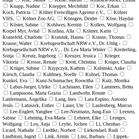
Knapp, Nadine
Knepper, Mechthild
Koc, Erkan
Koch, Patricia
Kölner Freiwilligen Agentur e.V.,
Kölner
VHS,
Kölner Zoo AG,
Könsgen, Deidre
Köse, Haydar
Köster, Sabine
Kohlwes, Kerstin
Kollers, Wolfgang
Korpel Myr, Avital
Kozlina, Alla
Krämer, Karin
Kranefeld, Charlotte
Kratsiuk, Hanna
Krause, Thomas
Krause, Walter
Krebsgesellschaft NRW e.V., Dr. Uhlig -
Krebsgesellschaft NRW e.V., , Dr. Lea Maria Winter
Kreiterling,
Sonja
Kreutz, Ingeborg
Kreuzer, Jessica
Krieger,
Viktoria
Krosse, Renate
Krott, Christina
Krüger, Claudia
Krüger, Sabine
Krypczyk, Kathrin
Kubinski, Anke
Kürsch, Claudia
Kuhlmey, Noelle
Kuhsel, Thomas
Kunkel, Eva
Kunz-Schumacher, Roswitha
Kutz, Monika
Labus-Jaeger, Ulrike
Lachmann, Ellen
Lammers, Britta
Lampasona, Maria Grazia
Landwehr, Renate
Lanfermann, Angelika
Lang, Ines
Lara Espino, Antonio
Jesús
Latuszek, Esther
Lauer, Ute
Laufenberg, Marcus
Lee-Englert, Yanghee
Lee-Neumann, Jung-Eun
Leenen,
Sabine
Lehming, Eva-Maria
Lehnert, Elke
Lentges,
Wolfgang
Leu, Anja
Leyhe, Jochen
Li, Chenhao
Licard, Nathalie
Liedtke, Norbert
Liekendael, Rudi
Lindblom, Ingrid
Link, Armin
Linz, Barbara
Lippek-