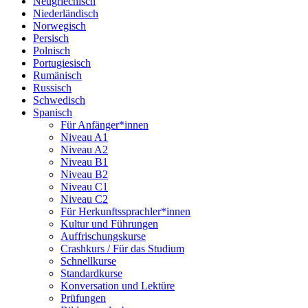
Neugriechisch
Niederländisch
Norwegisch
Persisch
Polnisch
Portugiesisch
Rumänisch
Russisch
Schwedisch
Spanisch
Für Anfänger*innen
Niveau A1
Niveau A2
Niveau B1
Niveau B2
Niveau C1
Niveau C2
Für Herkunftssprachler*innen
Kultur und Führungen
Auffrischungskurse
Crashkurs / Für das Studium
Schnellkurse
Standardkurse
Konversation und Lektüre
Prüfungen