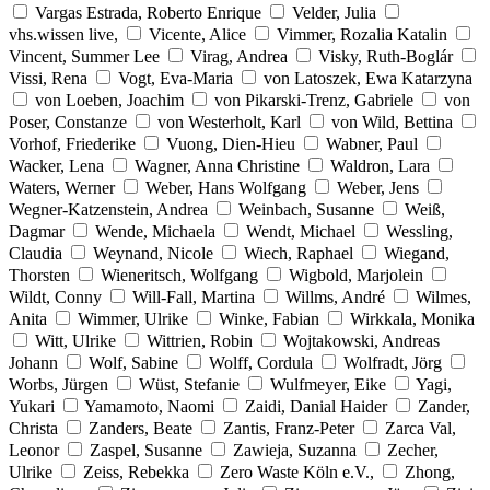
Vargas Estrada, Roberto Enrique
Velder, Julia
vhs.wissen live,
Vicente, Alice
Vimmer, Rozalia Katalin
Vincent, Summer Lee
Virag, Andrea
Visky, Ruth-Boglár
Vissi, Rena
Vogt, Eva-Maria
von Latoszek, Ewa Katarzyna
von Loeben, Joachim
von Pikarski-Trenz, Gabriele
von
Poser, Constanze
von Westerholt, Karl
von Wild, Bettina
Vorhof, Friederike
Vuong, Dien-Hieu
Wabner, Paul
Wacker, Lena
Wagner, Anna Christine
Waldron, Lara
Waters, Werner
Weber, Hans Wolfgang
Weber, Jens
Wegner-Katzenstein, Andrea
Weinbach, Susanne
Weiß,
Dagmar
Wende, Michaela
Wendt, Michael
Wessling,
Claudia
Weynand, Nicole
Wiech, Raphael
Wiegand,
Thorsten
Wieneritsch, Wolfgang
Wigbold, Marjolein
Wildt, Conny
Will-Fall, Martina
Willms, André
Wilmes,
Anita
Wimmer, Ulrike
Winke, Fabian
Wirkkala, Monika
Witt, Ulrike
Wittrien, Robin
Wojtakowski, Andreas
Johann
Wolf, Sabine
Wolff, Cordula
Wolfradt, Jörg
Worbs, Jürgen
Wüst, Stefanie
Wulfmeyer, Eike
Yagi,
Yukari
Yamamoto, Naomi
Zaidi, Danial Haider
Zander,
Christa
Zanders, Beate
Zantis, Franz-Peter
Zarca Val,
Leonor
Zaspel, Susanne
Zawieja, Suzanna
Zecher,
Ulrike
Zeiss, Rebekka
Zero Waste Köln e.V.,
Zhong,