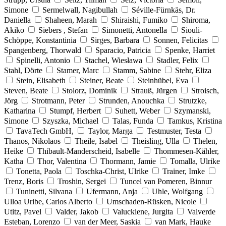
Simone
Sermelwall, Nagibullah
Séville-Fürnkäs, Dr.
Daniella
Shaheen, Marah
Shiraishi, Fumiko
Shiroma,
Akiko
Siebers , Stefan
Simonetti, Antonella
Siouli-
Schöppe, Konstantinia
Sirges, Barbara
Sonnen, Felicitas
Spangenberg, Thorwald
Sparacio, Patricia
Spenke, Harriet
Spinelli, Antonio
Stachel, Wiesława
Stadler, Felix
Stahl, Dörte
Stamer, Marc
Stamm, Sabine
Stehr, Eliza
Stein, Elisabeth
Steiner, Beate
Steinhübel, Eva
Steven, Beate
Stolorz, Dominik
Strauß, Jürgen
Stroisch,
Jörg
Strotmann, Peter
Strunden, Anouchka
Strutzke,
Katharina
Stumpf, Herbert
Suhett, Weber
Szymanski,
Simone
Szyszka, Michael
Talas, Funda
Tamkus, Kristina
TavaTech GmbH,
Taylor, Marga
Testmuster, Testa
Thanos, Nikolaos
Theile, Isabel
Theisling, Ulla
Thelen,
Heike
Thibault-Manderscheid, Isabelle
Thommesen-Kähler,
Katha
Thor, Valentina
Thormann, Jamie
Tomalla, Ulrike
Tonetta, Paola
Toschka-Christ, Ulrike
Trainer, Imke
Trenz, Boris
Troshin, Sergei
Tuncel van Pomeren, Binnur
Tuninetti, Silvana
Ufermann, Anja
Uhle, Wolfgang
Ulloa Uribe, Carlos Alberto
Umschaden-Rüsken, Nicole
Utitz, Pavel
Valder, Jakob
Valuckiene, Jurgita
Valverde
Esteban, Lorenzo
van der Meer, Saskia
van Mark, Hauke