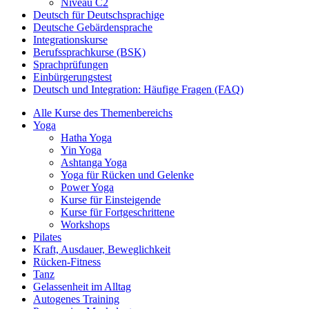
Niveau C2
Deutsch für Deutschsprachige
Deutsche Gebärdensprache
Integrationskurse
Berufssprachkurse (BSK)
Sprachprüfungen
Einbürgerungstest
Deutsch und Integration: Häufige Fragen (FAQ)
Alle Kurse des Themenbereichs
Yoga
Hatha Yoga
Yin Yoga
Ashtanga Yoga
Yoga für Rücken und Gelenke
Power Yoga
Kurse für Einsteigende
Kurse für Fortgeschrittene
Workshops
Pilates
Kraft, Ausdauer, Beweglichkeit
Rücken-Fitness
Tanz
Gelassenheit im Alltag
Autogenes Training