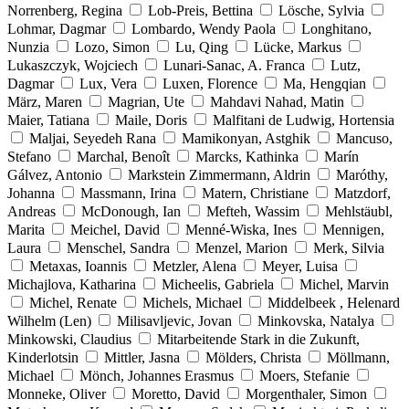
Norrenberg, Regina
Lob-Preis, Bettina
Lösche, Sylvia
Lohmar, Dagmar
Lombardo, Wendy Paola
Longhitano,
Nunzia
Lozo, Simon
Lu, Qing
Lücke, Markus
Lukaszczyk, Wojciech
Lunari-Sanac, A. Franca
Lutz,
Dagmar
Lux, Vera
Luxen, Florence
Ma, Hengqian
März, Maren
Magrian, Ute
Mahdavi Nahad, Matin
Maier, Tatiana
Maile, Doris
Malfitani de Ludwig, Hortensia
Maljai, Seyedeh Rana
Mamikonyan, Astghik
Mancuso,
Stefano
Marchal, Benoît
Marcks, Kathinka
Marín
Gálvez, Antonio
Markstein Zimmermann, Aldrin
Maróthy,
Johanna
Massmann, Irina
Matern, Christiane
Matzdorf,
Andreas
McDonough, Ian
Mefteh, Wassim
Mehlstäubl,
Marita
Meichel, David
Menné-Wiska, Ines
Mennigen,
Laura
Menschel, Sandra
Menzel, Marion
Merk, Silvia
Metaxas, Ioannis
Metzler, Alena
Meyer, Luisa
Michajlova, Katharina
Micheelis, Gabriela
Michel, Marvin
Michel, Renate
Michels, Michael
Middelbeek , Helenard
Wilhelm (Len)
Milisavljevic, Jovan
Minkovska, Natalya
Minkowski, Claudius
Mitarbeitende Stark in die Zukunft,
Kinderlotsin
Mittler, Jasna
Mölders, Christa
Möllmann,
Michael
Mönch, Johannes Erasmus
Moers, Stefanie
Monneke, Oliver
Moretto, David
Morgenthaler, Simon