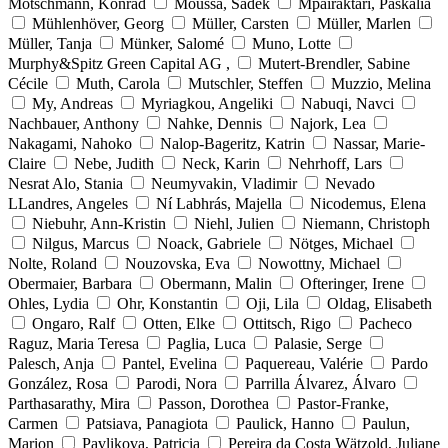
Motschmann, Konrad
Moussa, Sadek
Mpairaktari, Paskalia
Mühlenhöver, Georg
Müller, Carsten
Müller, Marlen
Müller, Tanja
Münker, Salomé
Muno, Lotte
Murphy&Spitz Green Capital AG ,
Mutert-Brendler, Sabine
Cécile
Muth, Carola
Mutschler, Steffen
Muzzio, Melina
My, Andreas
Myriagkou, Angeliki
Nabuqi, Navci
Nachbauer, Anthony
Nahke, Dennis
Najork, Lea
Nakagami, Nahoko
Nalop-Bageritz, Katrin
Nassar, Marie-
Claire
Nebe, Judith
Neck, Karin
Nehrhoff, Lars
Nesrat Alo, Stania
Neumyvakin, Vladimir
Nevado
LLandres, Angeles
Ní Labhrás, Majella
Nicodemus, Elena
Niebuhr, Ann-Kristin
Niehl, Julien
Niemann, Christoph
Nilgus, Marcus
Noack, Gabriele
Nötges, Michael
Nolte, Roland
Nouzovska, Eva
Nowottny, Michael
Obermaier, Barbara
Obermann, Malin
Ofteringer, Irene
Ohles, Lydia
Ohr, Konstantin
Oji, Lila
Oldag, Elisabeth
Ongaro, Ralf
Otten, Elke
Ottitsch, Rigo
Pacheco
Raguz, Maria Teresa
Paglia, Luca
Palasie, Serge
Palesch, Anja
Pantel, Evelina
Paquereau, Valérie
Pardo
González, Rosa
Parodi, Nora
Parrilla Álvarez, Álvaro
Parthasarathy, Mira
Passon, Dorothea
Pastor-Franke,
Carmen
Patsiava, Panagiota
Paulick, Hanno
Paulun,
Marion
Pavlikova, Patricia
Pereira da Costa Wätzold, Juliane