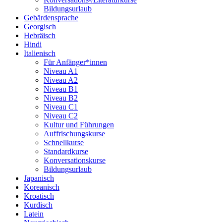
Bildungsurlaub
Gebärdensprache
Georgisch
Hebräisch
Hindi
Italienisch
Für Anfänger*innen
Niveau A1
Niveau A2
Niveau B1
Niveau B2
Niveau C1
Niveau C2
Kultur und Führungen
Auffrischungskurse
Schnellkurse
Standardkurse
Konversationskurse
Bildungsurlaub
Japanisch
Koreanisch
Kroatisch
Kurdisch
Latein