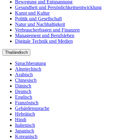
Bewegung und Entspannung
Gesundheit und Persönlichkeitsentwicklung
Kunst und Kultur
Politik und Gesellschaft
Natur und Nachhaltigkeit
Verbraucherfragen und Finanzen
Management und Berufsleben
Digitale Technik und Medien
Thailändisch
Sprachberatung
Altgriechisch
Arabisch
Chinesisch
Dänisch
Deutsch
Englisch
Französisch
Gebärdensprache
Hebräisch
Hindi
Italienisch
Japanisch
Koreanisch