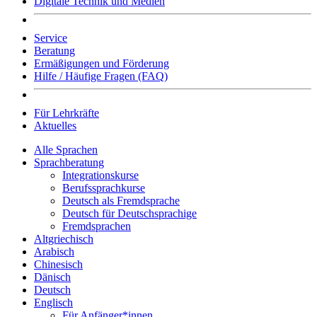
Digitale Technik und Medien
Service
Beratung
Ermäßigungen und Förderung
Hilfe / Häufige Fragen (FAQ)
Für Lehrkräfte
Aktuelles
Alle Sprachen
Sprachberatung
Integrationskurse
Berufssprachkurse
Deutsch als Fremdsprache
Deutsch für Deutschsprachige
Fremdsprachen
Altgriechisch
Arabisch
Chinesisch
Dänisch
Deutsch
Englisch
Für Anfänger*innen