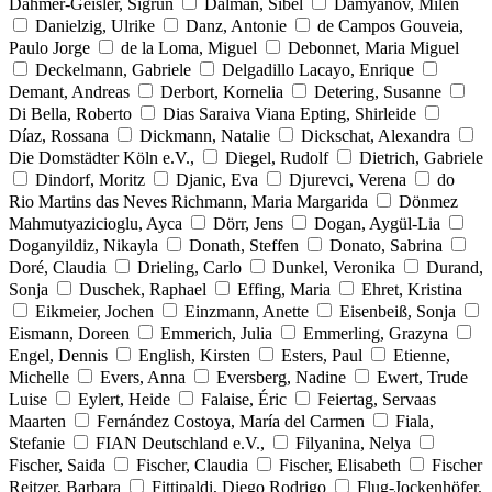
Dahmer-Geisler, Sigrun
Dalman, Sibel
Damyanov, Milen
Danielzig, Ulrike
Danz, Antonie
de Campos Gouveia,
Paulo Jorge
de la Loma, Miguel
Debonnet, Maria Miguel
Deckelmann, Gabriele
Delgadillo Lacayo, Enrique
Demant, Andreas
Derbort, Kornelia
Detering, Susanne
Di Bella, Roberto
Dias Saraiva Viana Epting, Shirleide
Díaz, Rossana
Dickmann, Natalie
Dickschat, Alexandra
Die Domstädter Köln e.V.,
Diegel, Rudolf
Dietrich, Gabriele
Dindorf, Moritz
Djanic, Eva
Djurevci, Verena
do
Rio Martins das Neves Richmann, Maria Margarida
Dönmez
Mahmutyazicioglu, Ayca
Dörr, Jens
Dogan, Aygül-Lia
Doganyildiz, Nikayla
Donath, Steffen
Donato, Sabrina
Doré, Claudia
Drieling, Carlo
Dunkel, Veronika
Durand,
Sonja
Duschek, Raphael
Effing, Maria
Ehret, Kristina
Eikmeier, Jochen
Einzmann, Anette
Eisenbeiß, Sonja
Eismann, Doreen
Emmerich, Julia
Emmerling, Grazyna
Engel, Dennis
English, Kirsten
Esters, Paul
Etienne,
Michelle
Evers, Anna
Eversberg, Nadine
Ewert, Trude
Luise
Eylert, Heide
Falaise, Éric
Feiertag, Servaas
Maarten
Fernández Costoya, María del Carmen
Fiala,
Stefanie
FIAN Deutschland e.V.,
Filyanina, Nelya
Fischer, Saida
Fischer, Claudia
Fischer, Elisabeth
Fischer
Reitzer, Barbara
Fittipaldi, Diego Rodrigo
Flug-Jockenhöfer,