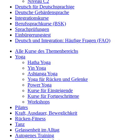
Niveau C2
Deutsch für Deutschsprachige
Deutsche Gebärdensprache
Integrationskurse
Berufssprachkurse (BSK)
Sprachprüfungen
Einbürgerungstest
Deutsch und Integration: Häufige Fragen (FAQ)
Alle Kurse des Themenbereichs
Yoga
Hatha Yoga
Yin Yoga
Ashtanga Yoga
Yoga für Rücken und Gelenke
Power Yoga
Kurse für Einsteigende
Kurse für Fortgeschrittene
Workshops
Pilates
Kraft, Ausdauer, Beweglichkeit
Rücken-Fitness
Tanz
Gelassenheit im Alltag
Autogenes Training