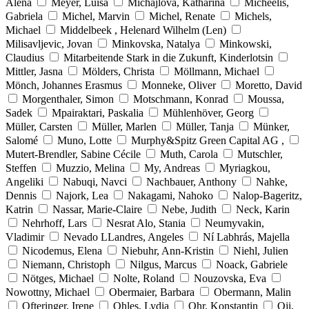
Alena
Meyer, Luisa
Michajlova, Katharina
Micheelis,
Gabriela
Michel, Marvin
Michel, Renate
Michels,
Michael
Middelbeek , Helenard Wilhelm (Len)
Milisavljevic, Jovan
Minkovska, Natalya
Minkowski,
Claudius
Mitarbeitende Stark in die Zukunft, Kinderlotsin
Mittler, Jasna
Mölders, Christa
Möllmann, Michael
Mönch, Johannes Erasmus
Monneke, Oliver
Moretto, David
Morgenthaler, Simon
Motschmann, Konrad
Moussa,
Sadek
Mpairaktari, Paskalia
Mühlenhöver, Georg
Müller, Carsten
Müller, Marlen
Müller, Tanja
Münker,
Salomé
Muno, Lotte
Murphy&Spitz Green Capital AG ,
Mutert-Brendler, Sabine Cécile
Muth, Carola
Mutschler,
Steffen
Muzzio, Melina
My, Andreas
Myriagkou,
Angeliki
Nabuqi, Navci
Nachbauer, Anthony
Nahke,
Dennis
Najork, Lea
Nakagami, Nahoko
Nalop-Bageritz,
Katrin
Nassar, Marie-Claire
Nebe, Judith
Neck, Karin
Nehrhoff, Lars
Nesrat Alo, Stania
Neumyvakin,
Vladimir
Nevado LLandres, Angeles
Ní Labhrás, Majella
Nicodemus, Elena
Niebuhr, Ann-Kristin
Niehl, Julien
Niemann, Christoph
Nilgus, Marcus
Noack, Gabriele
Nötges, Michael
Nolte, Roland
Nouzovska, Eva
Nowottny, Michael
Obermaier, Barbara
Obermann, Malin
Ofteringer, Irene
Ohles, Lydia
Ohr, Konstantin
Oji,