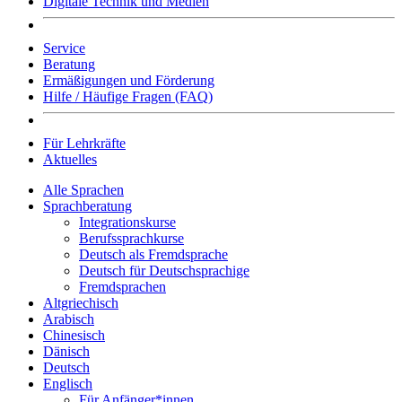
Digitale Technik und Medien
Service
Beratung
Ermäßigungen und Förderung
Hilfe / Häufige Fragen (FAQ)
Für Lehrkräfte
Aktuelles
Alle Sprachen
Sprachberatung
Integrationskurse
Berufssprachkurse
Deutsch als Fremdsprache
Deutsch für Deutschsprachige
Fremdsprachen
Altgriechisch
Arabisch
Chinesisch
Dänisch
Deutsch
Englisch
Für Anfänger*innen