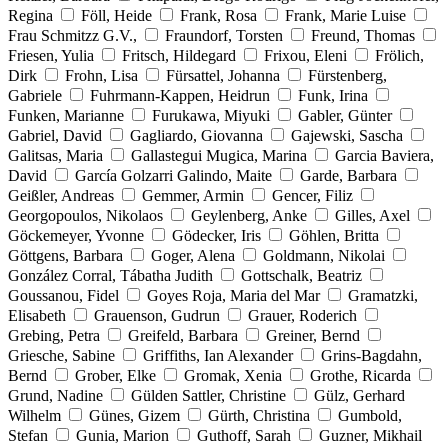
Regina
Föll, Heide
Frank, Rosa
Frank, Marie Luise
Frau Schmitzz G.V.,
Fraundorf, Torsten
Freund, Thomas
Friesen, Yulia
Fritsch, Hildegard
Frixou, Eleni
Frölich,
Dirk
Frohn, Lisa
Fürsattel, Johanna
Fürstenberg,
Gabriele
Fuhrmann-Kappen, Heidrun
Funk, Irina
Funken, Marianne
Furukawa, Miyuki
Gabler, Günter
Gabriel, David
Gagliardo, Giovanna
Gajewski, Sascha
Galitsas, Maria
Gallastegui Mugica, Marina
Garcia Baviera,
David
García Golzarri Galindo, Maite
Garde, Barbara
Geißler, Andreas
Gemmer, Armin
Gencer, Filiz
Georgopoulos, Nikolaos
Geylenberg, Anke
Gilles, Axel
Göckemeyer, Yvonne
Gödecker, Iris
Göhlen, Britta
Göttgens, Barbara
Goger, Alena
Goldmann, Nikolai
González Corral, Tábatha Judith
Gottschalk, Beatriz
Goussanou, Fidel
Goyes Roja, Maria del Mar
Gramatzki,
Elisabeth
Grauenson, Gudrun
Grauer, Roderich
Grebing, Petra
Greifeld, Barbara
Greiner, Bernd
Griesche, Sabine
Griffiths, Ian Alexander
Grins-Bagdahn,
Bernd
Grober, Elke
Gromak, Xenia
Grothe, Ricarda
Grund, Nadine
Gülden Sattler, Christine
Gülz, Gerhard
Wilhelm
Günes, Gizem
Gürth, Christina
Gumbold,
Stefan
Gunia, Marion
Guthoff, Sarah
Guzner, Mikhail