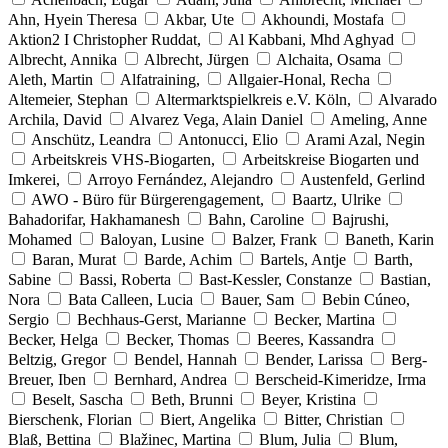
Ahn, Hyein Theresa
Akbar, Ute
Akhoundi, Mostafa
Aktion2 I Christopher Ruddat,
Al Kabbani, Mhd Aghyad
Albrecht, Annika
Albrecht, Jürgen
Alchaita, Osama
Aleth, Martin
Alfatraining,
Allgaier-Honal, Recha
Altemeier, Stephan
Altermarktspielkreis e.V. Köln,
Alvarado
Archila, David
Alvarez Vega, Alain Daniel
Ameling, Anne
Anschütz, Leandra
Antonucci, Elio
Arami Azal, Negin
Arbeitskreis VHS-Biogarten,
Arbeitskreise Biogarten und
Imkerei,
Arroyo Fernández, Alejandro
Austenfeld, Gerlind
AWO - Büro für Bürgerengagement,
Baartz, Ulrike
Bahadorifar, Hakhamanesh
Bahn, Caroline
Bajrushi,
Mohamed
Baloyan, Lusine
Balzer, Frank
Baneth, Karin
Baran, Murat
Barde, Achim
Bartels, Antje
Barth,
Sabine
Bassi, Roberta
Bast-Kessler, Constanze
Bastian,
Nora
Bata Calleen, Lucia
Bauer, Sam
Bebin Cúneo,
Sergio
Bechhaus-Gerst, Marianne
Becker, Martina
Becker, Helga
Becker, Thomas
Beeres, Kassandra
Beltzig, Gregor
Bendel, Hannah
Bender, Larissa
Berg-
Breuer, Iben
Bernhard, Andrea
Berscheid-Kimeridze, Irma
Beselt, Sascha
Beth, Brunni
Beyer, Kristina
Bierschenk, Florian
Biert, Angelika
Bitter, Christian
Blaß, Bettina
Blažinec, Martina
Blum, Julia
Blum,