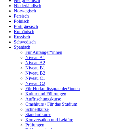
Neugriechisch
Niederländisch
Norwegisch
Persisch
Polnisch
Portugiesisch
Rumänisch
Russisch
Schwedisch
Spanisch
Für Anfänger*innen
Niveau A1
Niveau A2
Niveau B1
Niveau B2
Niveau C1
Niveau C2
Für Herkunftssprachler*innen
Kultur und Führungen
Auffrischungskurse
Crashkurs / Für das Studium
Schnellkurse
Standardkurse
Konversation und Lektüre
Prüfungen