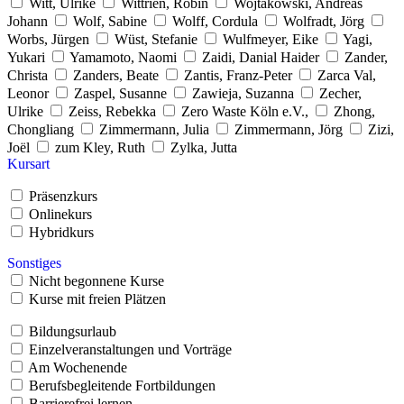
Witt, Ulrike
Wittrien, Robin
Wojtakowski, Andreas
Johann
Wolf, Sabine
Wolff, Cordula
Wolfradt, Jörg
Worbs, Jürgen
Wüst, Stefanie
Wulfmeyer, Eike
Yagi,
Yukari
Yamamoto, Naomi
Zaidi, Danial Haider
Zander,
Christa
Zanders, Beate
Zantis, Franz-Peter
Zarca Val,
Leonor
Zaspel, Susanne
Zawieja, Suzanna
Zecher,
Ulrike
Zeiss, Rebekka
Zero Waste Köln e.V.,
Zhong,
Chongliang
Zimmermann, Julia
Zimmermann, Jörg
Zizi,
Joël
zum Kley, Ruth
Zylka, Jutta
Kursart
Präsenzkurs
Onlinekurs
Hybridkurs
Sonstiges
Nicht begonnene Kurse
Kurse mit freien Plätzen
Bildungsurlaub
Einzelveranstaltungen und Vorträge
Am Wochenende
Berufsbegleitende Fortbildungen
Barrierefrei lernen