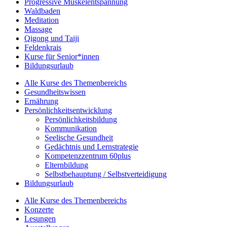
Progressive Muskelentspannung
Waldbaden
Meditation
Massage
Qigong und Taiji
Feldenkrais
Kurse für Senior*innen
Bildungsurlaub
Alle Kurse des Themenbereichs
Gesundheitswissen
Ernährung
Persönlichkeitsentwicklung
Persönlichkeitsbildung
Kommunikation
Seelische Gesundheit
Gedächtnis und Lernstrategie
Kompetenzzentrum 60plus
Elternbildung
Selbstbehauptung / Selbstverteidigung
Bildungsurlaub
Alle Kurse des Themenbereichs
Konzerte
Lesungen