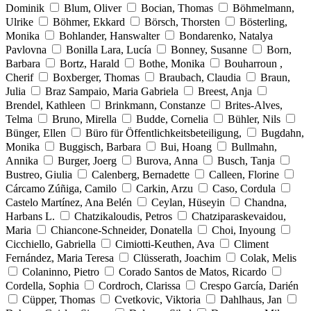
Dominik
Blum, Oliver
Bocian, Thomas
Böhmelmann,
Ulrike
Böhmer, Ekkard
Börsch, Thorsten
Bösterling,
Monika
Bohlander, Hanswalter
Bondarenko, Natalya
Pavlovna
Bonilla Lara, Lucía
Bonney, Susanne
Born,
Barbara
Bortz, Harald
Bothe, Monika
Bouharroun ,
Cherif
Boxberger, Thomas
Braubach, Claudia
Braun,
Julia
Braz Sampaio, Maria Gabriela
Breest, Anja
Brendel, Kathleen
Brinkmann, Constanze
Brites-Alves,
Telma
Bruno, Mirella
Budde, Cornelia
Bühler, Nils
Bünger, Ellen
Büro für Öffentlichkeitsbeteiligung,
Bugdahn,
Monika
Buggisch, Barbara
Bui, Hoang
Bullmahn,
Annika
Burger, Joerg
Burova, Anna
Busch, Tanja
Bustreo, Giulia
Calenberg, Bernadette
Calleen, Florine
Cárcamo Zúñiga, Camilo
Carkin, Arzu
Caso, Cordula
Castelo Martínez, Ana Belén
Ceylan, Hüseyin
Chandna,
Harbans L.
Chatzikaloudis, Petros
Chatziparaskevaidou,
Maria
Chiancone-Schneider, Donatella
Choi, Inyoung
Cicchiello, Gabriella
Cimiotti-Keuthen, Ava
Climent
Fernández, Maria Teresa
Clüsserath, Joachim
Colak, Melis
Colaninno, Pietro
Corado Santos de Matos, Ricardo
Cordella, Sophia
Cordroch, Clarissa
Crespo García, Darién
Cüpper, Thomas
Cvetkovic, Viktoria
Dahlhaus, Jan