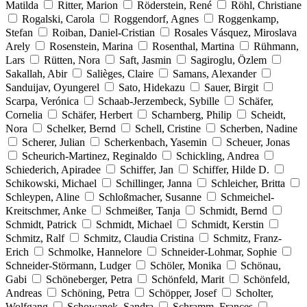
Matilda
Ritter, Marion
Röderstein, René
Röhl, Christiane
Rogalski, Carola
Roggendorf, Agnes
Roggenkamp,
Stefan
Roiban, Daniel-Cristian
Rosales Vásquez, Miroslava
Arely
Rosenstein, Marina
Rosenthal, Martina
Rühmann,
Lars
Rütten, Nora
Saft, Jasmin
Sagiroglu, Özlem
Sakallah, Abir
Salièges, Claire
Samans, Alexander
Sanduijav, Oyungerel
Sato, Hidekazu
Sauer, Birgit
Scarpa, Verónica
Schaab-Jerzembeck, Sybille
Schäfer,
Cornelia
Schäfer, Herbert
Scharnberg, Philip
Scheidt,
Nora
Schelker, Bernd
Schell, Cristine
Scherben, Nadine
Scherer, Julian
Scherkenbach, Yasemin
Scheuer, Jonas
Scheurich-Martinez, Reginaldo
Schickling, Andrea
Schiederich, Apiradee
Schiffer, Jan
Schiffer, Hilde D.
Schikowski, Michael
Schillinger, Janna
Schleicher, Britta
Schleypen, Aline
Schloßmacher, Susanne
Schmeichel-
Kreitschmer, Anke
Schmeißer, Tanja
Schmidt, Bernd
Schmidt, Patrick
Schmidt, Michael
Schmidt, Kerstin
Schmitz, Ralf
Schmitz, Claudia Cristina
Schmitz, Franz-
Erich
Schmolke, Hannelore
Schneider-Lohmar, Sophie
Schneider-Störmann, Ludger
Schöler, Monika
Schönau,
Gabi
Schöneberger, Petra
Schönfeld, Marit
Schönfeld,
Andreas
Schöning, Petra
Schöpper, Josef
Scholter,
Wolfgang
Schowanek, Sandra
Schramm, Frances