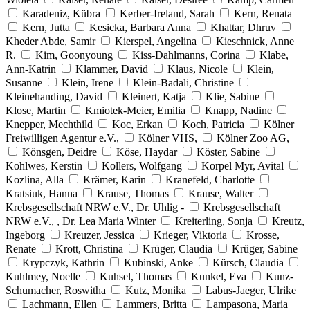
Karadeniz, Kübra
Kerber-Ireland, Sarah
Kern, Renata
Kern, Jutta
Kesicka, Barbara Anna
Khattar, Dhruv
Kheder Abde, Samir
Kierspel, Angelina
Kieschnick, Anne
R.
Kim, Goonyoung
Kiss-Dahlmanns, Corina
Klabe,
Ann-Katrin
Klammer, David
Klaus, Nicole
Klein,
Susanne
Klein, Irene
Klein-Badali, Christine
Kleinehanding, David
Kleinert, Katja
Klie, Sabine
Klose, Martin
Kmiotek-Meier, Emilia
Knapp, Nadine
Knepper, Mechthild
Koc, Erkan
Koch, Patricia
Kölner
Freiwilligen Agentur e.V.,
Kölner VHS,
Kölner Zoo AG,
Könsgen, Deidre
Köse, Haydar
Köster, Sabine
Kohlwes, Kerstin
Kollers, Wolfgang
Korpel Myr, Avital
Kozlina, Alla
Krämer, Karin
Kranefeld, Charlotte
Kratsiuk, Hanna
Krause, Thomas
Krause, Walter
Krebsgesellschaft NRW e.V., Dr. Uhlig -
Krebsgesellschaft
NRW e.V., , Dr. Lea Maria Winter
Kreiterling, Sonja
Kreutz,
Ingeborg
Kreuzer, Jessica
Krieger, Viktoria
Krosse,
Renate
Krott, Christina
Krüger, Claudia
Krüger, Sabine
Krypczyk, Kathrin
Kubinski, Anke
Kürsch, Claudia
Kuhlmey, Noelle
Kuhsel, Thomas
Kunkel, Eva
Kunz-
Schumacher, Roswitha
Kutz, Monika
Labus-Jaeger, Ulrike
Lachmann, Ellen
Lammers, Britta
Lampasona, Maria