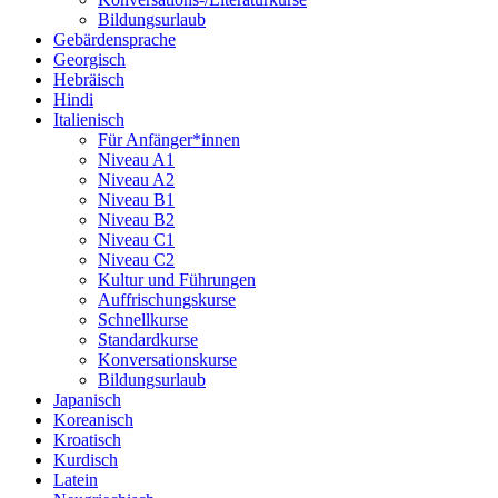
Bildungsurlaub
Gebärdensprache
Georgisch
Hebräisch
Hindi
Italienisch
Für Anfänger*innen
Niveau A1
Niveau A2
Niveau B1
Niveau B2
Niveau C1
Niveau C2
Kultur und Führungen
Auffrischungskurse
Schnellkurse
Standardkurse
Konversationskurse
Bildungsurlaub
Japanisch
Koreanisch
Kroatisch
Kurdisch
Latein