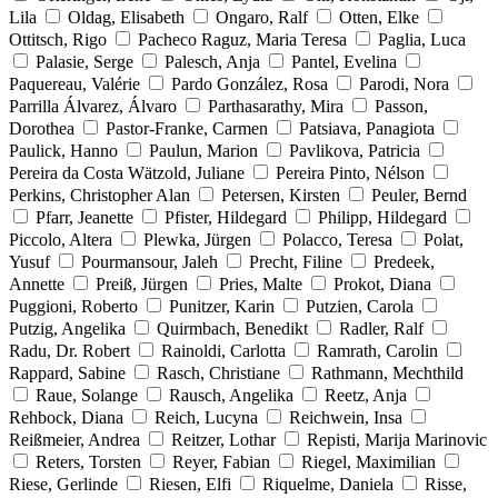
Lila
Oldag, Elisabeth
Ongaro, Ralf
Otten, Elke
Ottitsch, Rigo
Pacheco Raguz, Maria Teresa
Paglia, Luca
Palasie, Serge
Palesch, Anja
Pantel, Evelina
Paquereau, Valérie
Pardo González, Rosa
Parodi, Nora
Parrilla Álvarez, Álvaro
Parthasarathy, Mira
Passon,
Dorothea
Pastor-Franke, Carmen
Patsiava, Panagiota
Paulick, Hanno
Paulun, Marion
Pavlikova, Patricia
Pereira da Costa Wätzold, Juliane
Pereira Pinto, Nélson
Perkins, Christopher Alan
Petersen, Kirsten
Peuler, Bernd
Pfarr, Jeanette
Pfister, Hildegard
Philipp, Hildegard
Piccolo, Altera
Plewka, Jürgen
Polacco, Teresa
Polat,
Yusuf
Pourmansour, Jaleh
Precht, Filine
Predeek,
Annette
Preiß, Jürgen
Pries, Malte
Prokot, Diana
Puggioni, Roberto
Punitzer, Karin
Putzien, Carola
Putzig, Angelika
Quirmbach, Benedikt
Radler, Ralf
Radu, Dr. Robert
Rainoldi, Carlotta
Ramrath, Carolin
Rappard, Sabine
Rasch, Christiane
Rathmann, Mechthild
Raue, Solange
Rausch, Angelika
Reetz, Anja
Rehbock, Diana
Reich, Lucyna
Reichwein, Insa
Reißmeier, Andrea
Reitzer, Lothar
Repisti, Marija Marinovic
Reters, Torsten
Reyer, Fabian
Riegel, Maximilian
Riese, Gerlinde
Riesen, Elfi
Riquelme, Daniela
Risse,