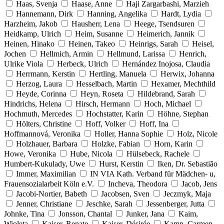
Haas, Svenja
Haase, Anne
Haji Zargarbashi, Marzieh
Hannemann, Dirk
Hanning, Angelika
Hardt, Lydia
Harzheim, Jakob
Hausherr, Lena
Heege, Tsendsuren
Heidkamp, Ulrich
Heim, Susanne
Heimerich, Jannik
Heinen, Hinako
Heinen, Takeo
Heinrigs, Sarah
Heisel,
Jochen
Hellmich, Armin
Hellmund, Larissa
Henrich,
Ulrike Viola
Herbeck, Ulrich
Hernández Inojosa, Claudia
Herrmann, Kerstin
Hertling, Manuela
Herwix, Johanna
Herzog, Laura
Hesselbach, Martin
Hexamer, Mechthild
Heyde, Corinna
Heyn, Roseta
Hildebrand, Sarah
Hindrichs, Helena
Hirsch, Hermann
Hoch, Michael
Hochmuth, Mercedes
Hochstatter, Karin
Höhne, Stephan
Hölters, Christine
Hoff, Volker
Hoff, Ina
Hoffmannová, Veronika
Holler, Hanna Sophie
Holz, Nicole
Holzhauer, Barbara
Holzke, Fabian
Horn, Karin
Howe, Veronika
Hube, Nicola
Hülsebeck, Rachele
Humbert-Kukulady, Uwe
Hurst, Kerstin
Iken, Dr. Sebastião
Immer, Maximilian
IN VIA Kath. Verband für Mädchen- u,
Frauensozialarbeit Köln e.V.
Incheva, Theodora
Jacob, Jens
Jacobi-Nortier, Babeth
Jacobsen, Sven
Jeczmyk, Maja
Jenner, Christiane
Jeschke, Sarah
Jessenberger, Jutta
Johnke, Tina
Jonsson, Chantal
Junker, Jana
Kaim,
Wioleta
Kaiser, Renate
Kaiser, Désirée
Kamp, Carmen