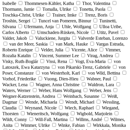
Isabelle
Thommesen-Kähler, Katha
Thor, Valentina
Thormann, Jamie
Tomalla, Ulrike
Tonetta, Paola
Toschka-Christ, Ulrike
Trainer, Imke
Trenz, Boris
Troshin, Sergei
Tuncel van Pomeren, Binnur
Tuninetti,
Silvana
Ufermann, Anja
Uhle, Wolfgang
Ulloa Uribe,
Carlos Alberto
Umschaden-Rüsken, Nicole
Utitz, Pavel
Valder, Jakob
Valuckiene, Jurgita
Valverde Esteban, Lorenzo
van der Meer, Saskia
van Mark, Hauke
Vargas Estrada,
Roberto Enrique
Velder, Julia
Vicente, Alice
Vimmer,
Rozalia Katalin
Vincent, Summer Lee
Virag, Andrea
Visky, Ruth-Boglár
Vissi, Rena
Vogt, Eva-Maria
von
Latoszek, Ewa Katarzyna
von Pikarski-Trenz, Gabriele
von
Poser, Constanze
von Westerholt, Karl
von Wild, Bettina
Vorhof, Friederike
Vuong, Dien-Hieu
Wabner, Paul
Wacker, Lena
Wagner, Anna Christine
Waldron, Lara
Waters, Werner
Weber, Hans Wolfgang
Weber, Jens
Wegner-Katzenstein, Andrea
Weinbach, Susanne
Weiß,
Dagmar
Wende, Michaela
Wendt, Michael
Wessling,
Claudia
Weynand, Nicole
Wiech, Raphael
Wiegand,
Thorsten
Wieneritsch, Wolfgang
Wigbold, Marjolein
Wildt, Conny
Will-Fall, Martina
Willms, André
Wilmes,
Anita
Wimmer, Ulrike
Winke, Fabian
Wirkkala, Monika