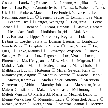
Grazia
Landwehr, Renate
Lanfermann, Angelika
Lang,
Ines
Lara Espino, Antonio Jesús
Latuszek, Esther
Lauer,
Ute
Laufenberg, Marcus
Lee-Englert, Yanghee
Lee-
Neumann, Jung-Eun
Leenen, Sabine
Lehming, Eva-Maria
Lehnert, Elke
Lentges, Wolfgang
Leu, Anja
Leyhe,
Jochen
Li, Chenhao
Licard, Nathalie
Liedtke, Norbert
Liekendael, Rudi
Lindblom, Ingrid
Link, Armin
Linz, Barbara
Lippek-Norrenberg, Regina
Lob-Preis,
Bettina
Lösche, Sylvia
Lohmar, Dagmar
Lombardo,
Wendy Paola
Longhitano, Nunzia
Lozo, Simon
Lu,
Qing
Lücke, Markus
Lukaszczyk, Wojciech
Lunari-
Sanac, A. Franca
Lutz, Dagmar
Lux, Vera
Luxen,
Florence
Ma, Hengqian
März, Maren
Magrian, Ute
Mahdavi Nahad, Matin
Maier, Tatiana
Maile, Doris
Malfitani de Ludwig, Hortensia
Maljai, Seyedeh Rana
Mamikonyan, Astghik
Mancuso, Stefano
Marchal, Benoît
Marcks, Kathinka
Marín Gálvez, Antonio
Markstein
Zimmermann, Aldrin
Maróthy, Johanna
Massmann, Irina
Matern, Christiane
Matzdorf, Andreas
McDonough, Ian
Mefteh, Wassim
Mehlstäubl, Marita
Meichel, David
Menné-Wiska, Ines
Mennigen, Laura
Menschel, Sandra
Menzel, Marion
Merk, Silvia
Metaxas, Ioannis
Metzler,