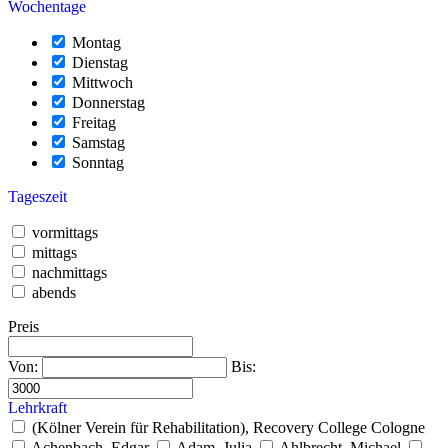
Wochentage
Montag
Dienstag
Mittwoch
Donnerstag
Freitag
Samstag
Sonntag
Tageszeit
vormittags
mittags
nachmittags
abends
Preis
Von:
Bis:
Lehrkraft
(Kölner Verein für Rehabilitation), Recovery College Cologne
Achenbach, Edgar
Adam, Julia
Ahlbrecht, Michael