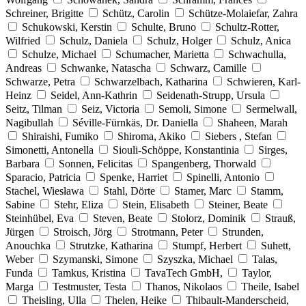
Schreiner, Brigitte
Schütz, Carolin
Schütze-Molaiefar, Zahra
Schukowski, Kerstin
Schulte, Bruno
Schultz-Rotter,
Wilfried
Schulz, Daniela
Schulz, Holger
Schulz, Anica
Schulze, Michael
Schumacher, Marietta
Schwachulla,
Andreas
Schwanke, Natascha
Schwarz, Camille
Schwarze, Petra
Schwarzelbach, Katharina
Schwieren, Karl-
Heinz
Seidel, Ann-Kathrin
Seidenath-Strupp, Ursula
Seitz, Tilman
Seiz, Victoria
Semoli, Simone
Sermelwall,
Nagibullah
Séville-Fürnkäs, Dr. Daniella
Shaheen, Marah
Shiraishi, Fumiko
Shiroma, Akiko
Siebers , Stefan
Simonetti, Antonella
Siouli-Schöppe, Konstantinia
Sirges,
Barbara
Sonnen, Felicitas
Spangenberg, Thorwald
Sparacio, Patricia
Spenke, Harriet
Spinelli, Antonio
Stachel, Wiesława
Stahl, Dörte
Stamer, Marc
Stamm,
Sabine
Stehr, Eliza
Stein, Elisabeth
Steiner, Beate
Steinhübel, Eva
Steven, Beate
Stolorz, Dominik
Strauß,
Jürgen
Stroisch, Jörg
Strotmann, Peter
Strunden,
Anouchka
Strutzke, Katharina
Stumpf, Herbert
Suhett,
Weber
Szymanski, Simone
Szyszka, Michael
Talas,
Funda
Tamkus, Kristina
TavaTech GmbH,
Taylor,
Marga
Testmuster, Testa
Thanos, Nikolaos
Theile, Isabel
Theisling, Ulla
Thelen, Heike
Thibault-Manderscheid,