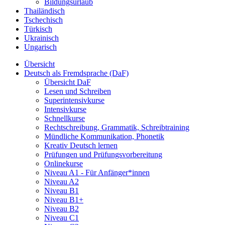
Bildungsurlaub
Thailändisch
Tschechisch
Türkisch
Ukrainisch
Ungarisch
Übersicht
Deutsch als Fremdsprache (DaF)
Übersicht DaF
Lesen und Schreiben
Superintensivkurse
Intensivkurse
Schnellkurse
Rechtschreibung, Grammatik, Schreibtraining
Mündliche Kommunikation, Phonetik
Kreativ Deutsch lernen
Prüfungen und Prüfungsvorbereitung
Onlinekurse
Niveau A1 - Für Anfänger*innen
Niveau A2
Niveau B1
Niveau B1+
Niveau B2
Niveau C1