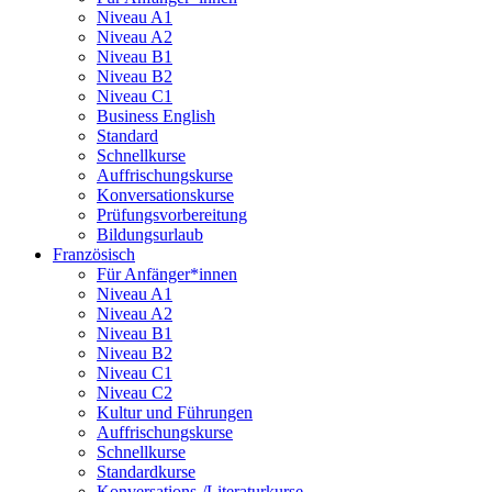
Niveau A1
Niveau A2
Niveau B1
Niveau B2
Niveau C1
Business English
Standard
Schnellkurse
Auffrischungskurse
Konversationskurse
Prüfungsvorbereitung
Bildungsurlaub
Französisch
Für Anfänger*innen
Niveau A1
Niveau A2
Niveau B1
Niveau B2
Niveau C1
Niveau C2
Kultur und Führungen
Auffrischungskurse
Schnellkurse
Standardkurse
Konversations-/Literaturkurse