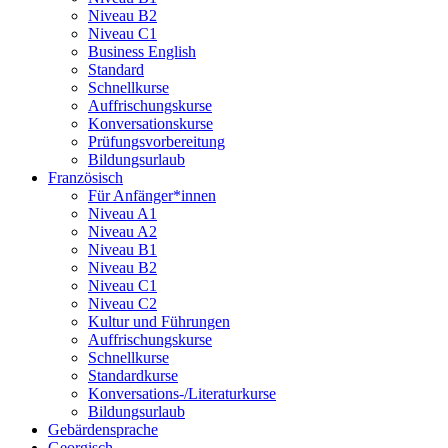
Niveau B2
Niveau C1
Business English
Standard
Schnellkurse
Auffrischungskurse
Konversationskurse
Prüfungsvorbereitung
Bildungsurlaub
Französisch
Für Anfänger*innen
Niveau A1
Niveau A2
Niveau B1
Niveau B2
Niveau C1
Niveau C2
Kultur und Führungen
Auffrischungskurse
Schnellkurse
Standardkurse
Konversations-/Literaturkurse
Bildungsurlaub
Gebärdensprache
Georgisch