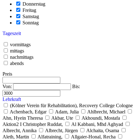
Donnerstag
Freitag
Samstag
Sonntag
Tageszeit
vormittags
mittags
nachmittags
abends
Preis
Von:
Bis:
Lehrkraft
(Kölner Verein für Rehabilitation), Recovery College Cologne
Achenbach, Edgar
Adam, Julia
Ahlbrecht, Michael
Ahn, Hyein Theresa
Akbar, Ute
Akhoundi, Mostafa
Aktion2 I Christopher Ruddat,
Al Kabbani, Mhd Aghyad
Albrecht, Annika
Albrecht, Jürgen
Alchaita, Osama
Aleth, Martin
Alfatraining,
Allgaier-Honal, Recha