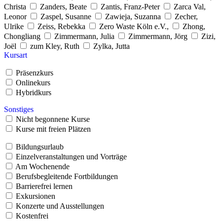
Christa
Zanders, Beate
Zantis, Franz-Peter
Zarca Val,
Leonor
Zaspel, Susanne
Zawieja, Suzanna
Zecher,
Ulrike
Zeiss, Rebekka
Zero Waste Köln e.V.,
Zhong,
Chongliang
Zimmermann, Julia
Zimmermann, Jörg
Zizi,
Joël
zum Kley, Ruth
Zylka, Jutta
Kursart
Präsenzkurs
Onlinekurs
Hybridkurs
Sonstiges
Nicht begonnene Kurse
Kurse mit freien Plätzen
Bildungsurlaub
Einzelveranstaltungen und Vorträge
Am Wochenende
Berufsbegleitende Fortbildungen
Barrierefrei lernen
Exkursionen
Konzerte und Ausstellungen
Kostenfrei