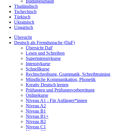
Bildungsurlaub
Thailändisch
Tschechisch
Türkisch
Ukrainisch
Ungarisch
Übersicht
Deutsch als Fremdsprache (DaF)
Übersicht DaF
Lesen und Schreiben
Superintensivkurse
Intensivkurse
Schnellkurse
Rechtschreibung, Grammatik, Schreibtraining
Mündliche Kommunikation, Phonetik
Kreativ Deutsch lernen
Prüfungen und Prüfungsvorbereitung
Onlinekurse
Niveau A1 - Für Anfänger*innen
Niveau A2
Niveau B1
Niveau B1+
Niveau B2
Niveau C1