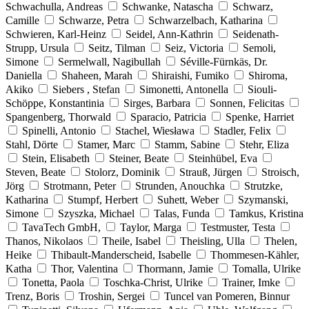
Schwachulla, Andreas
Schwanke, Natascha
Schwarz,
Camille
Schwarze, Petra
Schwarzelbach, Katharina
Schwieren, Karl-Heinz
Seidel, Ann-Kathrin
Seidenath-
Strupp, Ursula
Seitz, Tilman
Seiz, Victoria
Semoli,
Simone
Sermelwall, Nagibullah
Séville-Fürnkäs, Dr.
Daniella
Shaheen, Marah
Shiraishi, Fumiko
Shiroma,
Akiko
Siebers , Stefan
Simonetti, Antonella
Siouli-
Schöppe, Konstantinia
Sirges, Barbara
Sonnen, Felicitas
Spangenberg, Thorwald
Sparacio, Patricia
Spenke, Harriet
Spinelli, Antonio
Stachel, Wiesława
Stadler, Felix
Stahl, Dörte
Stamer, Marc
Stamm, Sabine
Stehr, Eliza
Stein, Elisabeth
Steiner, Beate
Steinhübel, Eva
Steven, Beate
Stolorz, Dominik
Strauß, Jürgen
Stroisch,
Jörg
Strotmann, Peter
Strunden, Anouchka
Strutzke,
Katharina
Stumpf, Herbert
Suhett, Weber
Szymanski,
Simone
Szyszka, Michael
Talas, Funda
Tamkus, Kristina
TavaTech GmbH,
Taylor, Marga
Testmuster, Testa
Thanos, Nikolaos
Theile, Isabel
Theisling, Ulla
Thelen,
Heike
Thibault-Manderscheid, Isabelle
Thommesen-Kähler,
Katha
Thor, Valentina
Thormann, Jamie
Tomalla, Ulrike
Tonetta, Paola
Toschka-Christ, Ulrike
Trainer, Imke
Trenz, Boris
Troshin, Sergei
Tuncel van Pomeren, Binnur