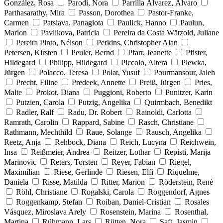
González, Rosa
Parodi, Nora
Parrilla Álvarez, Álvaro
Parthasarathy, Mira
Passon, Dorothea
Pastor-Franke,
Carmen
Patsiava, Panagiota
Paulick, Hanno
Paulun,
Marion
Pavlikova, Patricia
Pereira da Costa Wätzold, Juliane
Pereira Pinto, Nélson
Perkins, Christopher Alan
Petersen, Kirsten
Peuler, Bernd
Pfarr, Jeanette
Pfister,
Hildegard
Philipp, Hildegard
Piccolo, Altera
Plewka,
Jürgen
Polacco, Teresa
Polat, Yusuf
Pourmansour, Jaleh
Precht, Filine
Predeek, Annette
Preiß, Jürgen
Pries,
Malte
Prokot, Diana
Puggioni, Roberto
Punitzer, Karin
Putzien, Carola
Putzig, Angelika
Quirmbach, Benedikt
Radler, Ralf
Radu, Dr. Robert
Rainoldi, Carlotta
Ramrath, Carolin
Rappard, Sabine
Rasch, Christiane
Rathmann, Mechthild
Raue, Solange
Rausch, Angelika
Reetz, Anja
Rehbock, Diana
Reich, Lucyna
Reichwein,
Insa
Reißmeier, Andrea
Reitzer, Lothar
Repisti, Marija
Marinovic
Reters, Torsten
Reyer, Fabian
Riegel,
Maximilian
Riese, Gerlinde
Riesen, Elfi
Riquelme,
Daniela
Risse, Matilda
Ritter, Marion
Röderstein, René
Röhl, Christiane
Rogalski, Carola
Roggendorf, Agnes
Roggenkamp, Stefan
Roiban, Daniel-Cristian
Rosales
Vásquez, Miroslava Arely
Rosenstein, Marina
Rosenthal,
Martina
Rühmann, Lars
Rütten, Nora
Saft, Jasmin