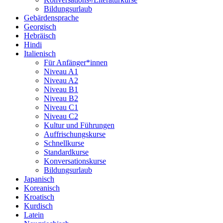
Bildungsurlaub
Gebärdensprache
Georgisch
Hebräisch
Hindi
Italienisch
Für Anfänger*innen
Niveau A1
Niveau A2
Niveau B1
Niveau B2
Niveau C1
Niveau C2
Kultur und Führungen
Auffrischungskurse
Schnellkurse
Standardkurse
Konversationskurse
Bildungsurlaub
Japanisch
Koreanisch
Kroatisch
Kurdisch
Latein