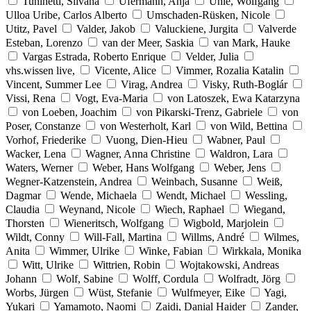
Tuninetti, Silvana
Ufermann, Anja
Uhle, Wolfgang
Ulloa Uribe, Carlos Alberto
Umschaden-Rüsken, Nicole
Utitz, Pavel
Valder, Jakob
Valuckiene, Jurgita
Valverde
Esteban, Lorenzo
van der Meer, Saskia
van Mark, Hauke
Vargas Estrada, Roberto Enrique
Velder, Julia
vhs.wissen live,
Vicente, Alice
Vimmer, Rozalia Katalin
Vincent, Summer Lee
Virag, Andrea
Visky, Ruth-Boglár
Vissi, Rena
Vogt, Eva-Maria
von Latoszek, Ewa Katarzyna
von Loeben, Joachim
von Pikarski-Trenz, Gabriele
von
Poser, Constanze
von Westerholt, Karl
von Wild, Bettina
Vorhof, Friederike
Vuong, Dien-Hieu
Wabner, Paul
Wacker, Lena
Wagner, Anna Christine
Waldron, Lara
Waters, Werner
Weber, Hans Wolfgang
Weber, Jens
Wegner-Katzenstein, Andrea
Weinbach, Susanne
Weiß,
Dagmar
Wende, Michaela
Wendt, Michael
Wessling,
Claudia
Weynand, Nicole
Wiech, Raphael
Wiegand,
Thorsten
Wieneritsch, Wolfgang
Wigbold, Marjolein
Wildt, Conny
Will-Fall, Martina
Willms, André
Wilmes,
Anita
Wimmer, Ulrike
Winke, Fabian
Wirkkala, Monika
Witt, Ulrike
Wittrien, Robin
Wojtakowski, Andreas
Johann
Wolf, Sabine
Wolff, Cordula
Wolfradt, Jörg
Worbs, Jürgen
Wüst, Stefanie
Wulfmeyer, Eike
Yagi,
Yukari
Yamamoto, Naomi
Zaidi, Danial Haider
Zander,