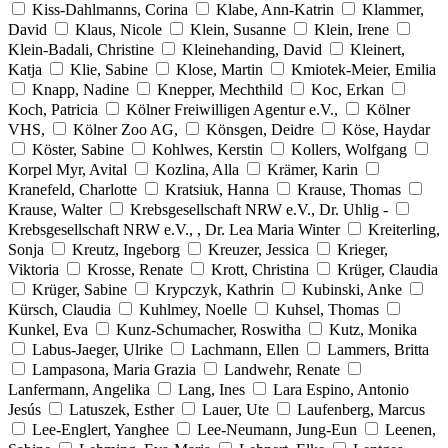
Kiss-Dahlmanns, Corina
Klabe, Ann-Katrin
Klammer,
David
Klaus, Nicole
Klein, Susanne
Klein, Irene
Klein-Badali, Christine
Kleinehanding, David
Kleinert,
Katja
Klie, Sabine
Klose, Martin
Kmiotek-Meier, Emilia
Knapp, Nadine
Knepper, Mechthild
Koc, Erkan
Koch, Patricia
Kölner Freiwilligen Agentur e.V.,
Kölner
VHS,
Kölner Zoo AG,
Könsgen, Deidre
Köse, Haydar
Köster, Sabine
Kohlwes, Kerstin
Kollers, Wolfgang
Korpel Myr, Avital
Kozlina, Alla
Krämer, Karin
Kranefeld, Charlotte
Kratsiuk, Hanna
Krause, Thomas
Krause, Walter
Krebsgesellschaft NRW e.V., Dr. Uhlig -
Krebsgesellschaft NRW e.V., , Dr. Lea Maria Winter
Kreiterling,
Sonja
Kreutz, Ingeborg
Kreuzer, Jessica
Krieger,
Viktoria
Krosse, Renate
Krott, Christina
Krüger, Claudia
Krüger, Sabine
Krypczyk, Kathrin
Kubinski, Anke
Kürsch, Claudia
Kuhlmey, Noelle
Kuhsel, Thomas
Kunkel, Eva
Kunz-Schumacher, Roswitha
Kutz, Monika
Labus-Jaeger, Ulrike
Lachmann, Ellen
Lammers, Britta
Lampasona, Maria Grazia
Landwehr, Renate
Lanfermann, Angelika
Lang, Ines
Lara Espino, Antonio
Jesús
Latuszek, Esther
Lauer, Ute
Laufenberg, Marcus
Lee-Englert, Yanghee
Lee-Neumann, Jung-Eun
Leenen,