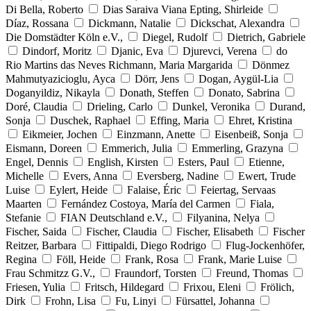
Di Bella, Roberto
Dias Saraiva Viana Epting, Shirleide
Díaz, Rossana
Dickmann, Natalie
Dickschat, Alexandra
Die Domstädter Köln e.V.,
Diegel, Rudolf
Dietrich, Gabriele
Dindorf, Moritz
Djanic, Eva
Djurevci, Verena
do
Rio Martins das Neves Richmann, Maria Margarida
Dönmez
Mahmutyazicioglu, Ayca
Dörr, Jens
Dogan, Aygül-Lia
Doganyildiz, Nikayla
Donath, Steffen
Donato, Sabrina
Doré, Claudia
Drieling, Carlo
Dunkel, Veronika
Durand,
Sonja
Duschek, Raphael
Effing, Maria
Ehret, Kristina
Eikmeier, Jochen
Einzmann, Anette
Eisenbeiß, Sonja
Eismann, Doreen
Emmerich, Julia
Emmerling, Grazyna
Engel, Dennis
English, Kirsten
Esters, Paul
Etienne,
Michelle
Evers, Anna
Eversberg, Nadine
Ewert, Trude
Luise
Eylert, Heide
Falaise, Éric
Feiertag, Servaas
Maarten
Fernández Costoya, María del Carmen
Fiala,
Stefanie
FIAN Deutschland e.V.,
Filyanina, Nelya
Fischer, Saida
Fischer, Claudia
Fischer, Elisabeth
Fischer
Reitzer, Barbara
Fittipaldi, Diego Rodrigo
Flug-Jockenhöfer,
Regina
Föll, Heide
Frank, Rosa
Frank, Marie Luise
Frau Schmitzz G.V.,
Fraundorf, Torsten
Freund, Thomas
Friesen, Yulia
Fritsch, Hildegard
Frixou, Eleni
Frölich,
Dirk
Frohn, Lisa
Fu, Linyi
Fürsattel, Johanna