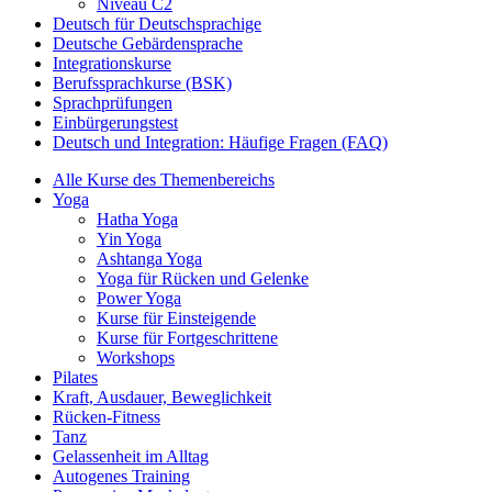
Niveau C2
Deutsch für Deutschsprachige
Deutsche Gebärdensprache
Integrationskurse
Berufssprachkurse (BSK)
Sprachprüfungen
Einbürgerungstest
Deutsch und Integration: Häufige Fragen (FAQ)
Alle Kurse des Themenbereichs
Yoga
Hatha Yoga
Yin Yoga
Ashtanga Yoga
Yoga für Rücken und Gelenke
Power Yoga
Kurse für Einsteigende
Kurse für Fortgeschrittene
Workshops
Pilates
Kraft, Ausdauer, Beweglichkeit
Rücken-Fitness
Tanz
Gelassenheit im Alltag
Autogenes Training