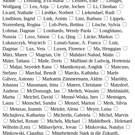
Sabine
Lehming, Eva-Maria
Lehnert, Elke
Lentges,
Wolfgang
Leu, Anja
Leyhe, Jochen
Li, Chenhao
Licard, Nathalie
Liedtke, Norbert
Liekendael, Rudi
Lindblom, Ingrid
Link, Armin
Linz, Barbara
Lippek-
Norrenberg, Regina
Lob-Preis, Bettina
Lösche, Sylvia
Lohmar, Dagmar
Lombardo, Wendy Paola
Longhitano,
Nunzia
Lozo, Simon
Lu, Qing
Lücke, Markus
Lukaszczyk, Wojciech
Lunari-Sanac, A. Franca
Lutz,
Dagmar
Lux, Vera
Luxen, Florence
Ma, Hengqian
März, Maren
Magrian, Ute
Mahdavi Nahad, Matin
Maier, Tatiana
Maile, Doris
Malfitani de Ludwig, Hortensia
Maljai, Seyedeh Rana
Mamikonyan, Astghik
Mancuso,
Stefano
Marchal, Benoît
Marcks, Kathinka
Marín
Gálvez, Antonio
Markstein Zimmermann, Aldrin
Maróthy,
Johanna
Massmann, Irina
Matern, Christiane
Matzdorf,
Andreas
McDonough, Ian
Mefteh, Wassim
Mehlstäubl,
Marita
Meichel, David
Menné-Wiska, Ines
Mennigen,
Laura
Menschel, Sandra
Menzel, Marion
Merk, Silvia
Metaxas, Ioannis
Metzler, Alena
Meyer, Luisa
Michajlova, Katharina
Micheelis, Gabriela
Michel, Marvin
Michel, Renate
Michels, Michael
Middelbeek , Helenard
Wilhelm (Len)
Milisavljevic, Jovan
Minkovska, Natalya
Minkowski, Claudius
Mitarbeitende Stark in die Zukunft,