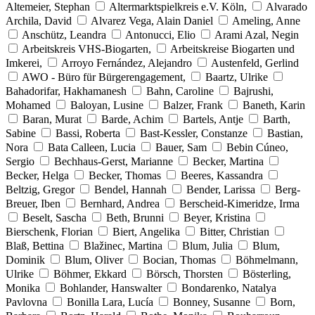
Altemeier, Stephan
Altermarktspielkreis e.V. Köln,
Alvarado
Archila, David
Alvarez Vega, Alain Daniel
Ameling, Anne
Anschütz, Leandra
Antonucci, Elio
Arami Azal, Negin
Arbeitskreis VHS-Biogarten,
Arbeitskreise Biogarten und
Imkerei,
Arroyo Fernández, Alejandro
Austenfeld, Gerlind
AWO - Büro für Bürgerengagement,
Baartz, Ulrike
Bahadorifar, Hakhamanesh
Bahn, Caroline
Bajrushi,
Mohamed
Baloyan, Lusine
Balzer, Frank
Baneth, Karin
Baran, Murat
Barde, Achim
Bartels, Antje
Barth,
Sabine
Bassi, Roberta
Bast-Kessler, Constanze
Bastian,
Nora
Bata Calleen, Lucia
Bauer, Sam
Bebin Cúneo,
Sergio
Bechhaus-Gerst, Marianne
Becker, Martina
Becker, Helga
Becker, Thomas
Beeres, Kassandra
Beltzig, Gregor
Bendel, Hannah
Bender, Larissa
Berg-
Breuer, Iben
Bernhard, Andrea
Berscheid-Kimeridze, Irma
Beselt, Sascha
Beth, Brunni
Beyer, Kristina
Bierschenk, Florian
Biert, Angelika
Bitter, Christian
Blaß, Bettina
Blažinec, Martina
Blum, Julia
Blum,
Dominik
Blum, Oliver
Bocian, Thomas
Böhmelmann,
Ulrike
Böhmer, Ekkard
Börsch, Thorsten
Bösterling,
Monika
Bohlander, Hanswalter
Bondarenko, Natalya
Pavlovna
Bonilla Lara, Lucía
Bonney, Susanne
Born,