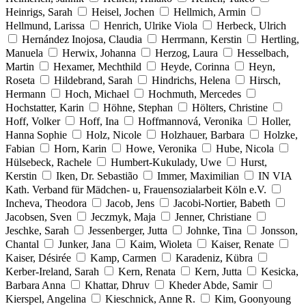
Heinrigs, Sarah
Heisel, Jochen
Hellmich, Armin
Hellmund, Larissa
Henrich, Ulrike Viola
Herbeck, Ulrich
Hernández Inojosa, Claudia
Herrmann, Kerstin
Hertling,
Manuela
Herwix, Johanna
Herzog, Laura
Hesselbach,
Martin
Hexamer, Mechthild
Heyde, Corinna
Heyn,
Roseta
Hildebrand, Sarah
Hindrichs, Helena
Hirsch,
Hermann
Hoch, Michael
Hochmuth, Mercedes
Hochstatter, Karin
Höhne, Stephan
Hölters, Christine
Hoff, Volker
Hoff, Ina
Hoffmannová, Veronika
Holler,
Hanna Sophie
Holz, Nicole
Holzhauer, Barbara
Holzke,
Fabian
Horn, Karin
Howe, Veronika
Hube, Nicola
Hülsebeck, Rachele
Humbert-Kukulady, Uwe
Hurst,
Kerstin
Iken, Dr. Sebastião
Immer, Maximilian
IN VIA
Kath. Verband für Mädchen- u, Frauensozialarbeit Köln e.V.
Incheva, Theodora
Jacob, Jens
Jacobi-Nortier, Babeth
Jacobsen, Sven
Jeczmyk, Maja
Jenner, Christiane
Jeschke, Sarah
Jessenberger, Jutta
Johnke, Tina
Jonsson,
Chantal
Junker, Jana
Kaim, Wioleta
Kaiser, Renate
Kaiser, Désirée
Kamp, Carmen
Karadeniz, Kübra
Kerber-Ireland, Sarah
Kern, Renata
Kern, Jutta
Kesicka,
Barbara Anna
Khattar, Dhruv
Kheder Abde, Samir
Kierspel, Angelina
Kieschnick, Anne R.
Kim, Goonyoung