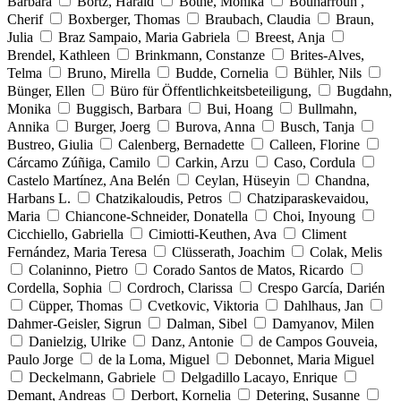
Barbara
Bortz, Harald
Bothe, Monika
Bouharroun ,
Cherif
Boxberger, Thomas
Braubach, Claudia
Braun,
Julia
Braz Sampaio, Maria Gabriela
Breest, Anja
Brendel, Kathleen
Brinkmann, Constanze
Brites-Alves,
Telma
Bruno, Mirella
Budde, Cornelia
Bühler, Nils
Bünger, Ellen
Büro für Öffentlichkeitsbeteiligung,
Bugdahn,
Monika
Buggisch, Barbara
Bui, Hoang
Bullmahn,
Annika
Burger, Joerg
Burova, Anna
Busch, Tanja
Bustreo, Giulia
Calenberg, Bernadette
Calleen, Florine
Cárcamo Zúñiga, Camilo
Carkin, Arzu
Caso, Cordula
Castelo Martínez, Ana Belén
Ceylan, Hüseyin
Chandna,
Harbans L.
Chatzikaloudis, Petros
Chatziparaskevaidou,
Maria
Chiancone-Schneider, Donatella
Choi, Inyoung
Cicchiello, Gabriella
Cimiotti-Keuthen, Ava
Climent
Fernández, Maria Teresa
Clüsserath, Joachim
Colak, Melis
Colaninno, Pietro
Corado Santos de Matos, Ricardo
Cordella, Sophia
Cordroch, Clarissa
Crespo García, Darién
Cüpper, Thomas
Cvetkovic, Viktoria
Dahlhaus, Jan
Dahmer-Geisler, Sigrun
Dalman, Sibel
Damyanov, Milen
Danielzig, Ulrike
Danz, Antonie
de Campos Gouveia,
Paulo Jorge
de la Loma, Miguel
Debonnet, Maria Miguel
Deckelmann, Gabriele
Delgadillo Lacayo, Enrique
Demant, Andreas
Derbort, Kornelia
Detering, Susanne