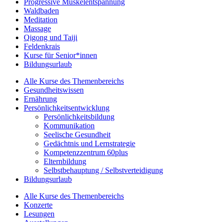
Progressive Muskelentspannung
Waldbaden
Meditation
Massage
Qigong und Taiji
Feldenkrais
Kurse für Senior*innen
Bildungsurlaub
Alle Kurse des Themenbereichs
Gesundheitswissen
Ernährung
Persönlichkeitsentwicklung
Persönlichkeitsbildung
Kommunikation
Seelische Gesundheit
Gedächtnis und Lernstrategie
Kompetenzzentrum 60plus
Elternbildung
Selbstbehauptung / Selbstverteidigung
Bildungsurlaub
Alle Kurse des Themenbereichs
Konzerte
Lesungen