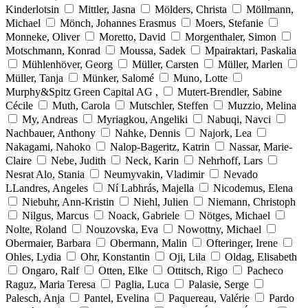
Kinderlotsin
Mittler, Jasna
Mölders, Christa
Möllmann,
Michael
Mönch, Johannes Erasmus
Moers, Stefanie
Monneke, Oliver
Moretto, David
Morgenthaler, Simon
Motschmann, Konrad
Moussa, Sadek
Mpairaktari, Paskalia
Mühlenhöver, Georg
Müller, Carsten
Müller, Marlen
Müller, Tanja
Münker, Salomé
Muno, Lotte
Murphy&Spitz Green Capital AG ,
Mutert-Brendler, Sabine
Cécile
Muth, Carola
Mutschler, Steffen
Muzzio, Melina
My, Andreas
Myriagkou, Angeliki
Nabuqi, Navci
Nachbauer, Anthony
Nahke, Dennis
Najork, Lea
Nakagami, Nahoko
Nalop-Bageritz, Katrin
Nassar, Marie-
Claire
Nebe, Judith
Neck, Karin
Nehrhoff, Lars
Nesrat Alo, Stania
Neumyvakin, Vladimir
Nevado
LLandres, Angeles
Ní Labhrás, Majella
Nicodemus, Elena
Niebuhr, Ann-Kristin
Niehl, Julien
Niemann, Christoph
Nilgus, Marcus
Noack, Gabriele
Nötges, Michael
Nolte, Roland
Nouzovska, Eva
Nowottny, Michael
Obermaier, Barbara
Obermann, Malin
Ofteringer, Irene
Ohles, Lydia
Ohr, Konstantin
Oji, Lila
Oldag, Elisabeth
Ongaro, Ralf
Otten, Elke
Ottitsch, Rigo
Pacheco
Raguz, Maria Teresa
Paglia, Luca
Palasie, Serge
Palesch, Anja
Pantel, Evelina
Paquereau, Valérie
Pardo