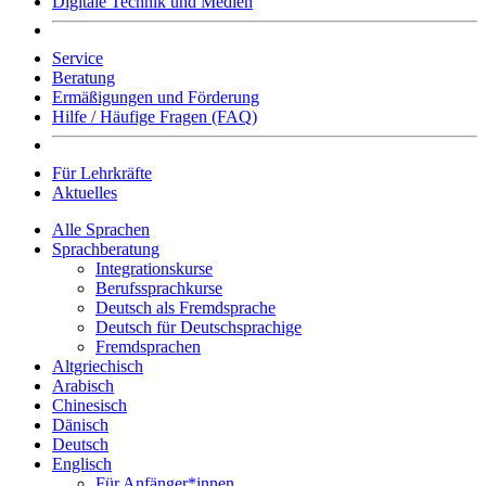
Digitale Technik und Medien
Service
Beratung
Ermäßigungen und Förderung
Hilfe / Häufige Fragen (FAQ)
Für Lehrkräfte
Aktuelles
Alle Sprachen
Sprachberatung
Integrationskurse
Berufssprachkurse
Deutsch als Fremdsprache
Deutsch für Deutschsprachige
Fremdsprachen
Altgriechisch
Arabisch
Chinesisch
Dänisch
Deutsch
Englisch
Für Anfänger*innen