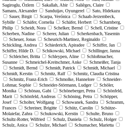
Sagiroglu, Özlem
Sakallah, Abir
Salièges, Claire
Samans, Alexander
Sanduijav, Oyungerel
Sato, Hidekazu
Sauer, Birgit
Scarpa, Verónica
Schaab-Jerzembeck,
Sybille
Schäfer, Cornelia
Schäfer, Herbert
Scharnberg,
Philip
Scheidt, Nora
Schelker, Bernd
Schell, Cristine
Scherben, Nadine
Scherer, Julian
Scherkenbach, Yasemin
Scheuer, Jonas
Scheurich-Martinez, Reginaldo
Schickling, Andrea
Schiederich, Apiradee
Schiffer, Jan
Schiffer, Hilde D.
Schikowski, Michael
Schillinger, Janna
Schleicher, Britta
Schleypen, Aline
Schloßmacher,
Susanne
Schmeichel-Kreitschmer, Anke
Schmeißer, Tanja
Schmidt, Bernd
Schmidt, Patrick
Schmidt, Michael
Schmidt, Kerstin
Schmitz, Ralf
Schmitz, Claudia Cristina
Schmitz, Franz-Erich
Schmolke, Hannelore
Schneider-
Lohmar, Sophie
Schneider-Störmann, Ludger
Schöler,
Monika
Schönau, Gabi
Schöneberger, Petra
Schönfeld,
Marit
Schönfeld, Andreas
Schöning, Petra
Schöpper,
Josef
Scholter, Wolfgang
Schowanek, Sandra
Schramm,
Frances
Schreiner, Brigitte
Schütz, Carolin
Schütze-
Molaiefar, Zahra
Schukowski, Kerstin
Schulte, Bruno
Schultz-Rotter, Wilfried
Schulz, Daniela
Schulz, Holger
Schulz, Anica
Schulze, Michael
Schumacher, Marietta