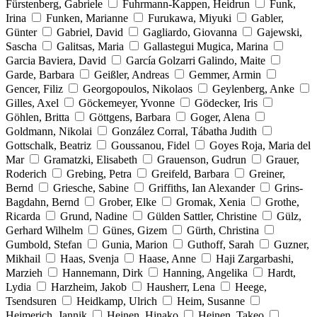
Fürstenberg, Gabriele
Fuhrmann-Kappen, Heidrun
Funk,
Irina
Funken, Marianne
Furukawa, Miyuki
Gabler,
Günter
Gabriel, David
Gagliardo, Giovanna
Gajewski,
Sascha
Galitsas, Maria
Gallastegui Mugica, Marina
Garcia Baviera, David
García Golzarri Galindo, Maite
Garde, Barbara
Geißler, Andreas
Gemmer, Armin
Gencer, Filiz
Georgopoulos, Nikolaos
Geylenberg, Anke
Gilles, Axel
Göckemeyer, Yvonne
Gödecker, Iris
Göhlen, Britta
Göttgens, Barbara
Goger, Alena
Goldmann, Nikolai
González Corral, Tábatha Judith
Gottschalk, Beatriz
Goussanou, Fidel
Goyes Roja, Maria del
Mar
Gramatzki, Elisabeth
Grauenson, Gudrun
Grauer,
Roderich
Grebing, Petra
Greifeld, Barbara
Greiner,
Bernd
Griesche, Sabine
Griffiths, Ian Alexander
Grins-
Bagdahn, Bernd
Grober, Elke
Gromak, Xenia
Grothe,
Ricarda
Grund, Nadine
Gülden Sattler, Christine
Gülz,
Gerhard Wilhelm
Günes, Gizem
Gürth, Christina
Gumbold, Stefan
Gunia, Marion
Guthoff, Sarah
Guzner,
Mikhail
Haas, Svenja
Haase, Anne
Haji Zargarbashi,
Marzieh
Hannemann, Dirk
Hanning, Angelika
Hardt,
Lydia
Harzheim, Jakob
Hausherr, Lena
Heege,
Tsendsuren
Heidkamp, Ulrich
Heim, Susanne
Heimerich, Jannik
Heinen, Hinako
Heinen, Takeo