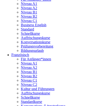
Niveau A1
Niveau A2
Niveau B1
Niveau B2
Niveau C1
Business English
Standard
Schnellkurse
Auffrischungskurse
Konversationskurse
Prüfungsvorbereitung
Bildungsurlaub
Französisch
Für Anfänger*innen
Niveau A1
Niveau A2
Niveau B1
Niveau B2
Niveau C1
Niveau C2
Kultur und Führungen
Auffrischungskurse
Schnellkurse
Standardkurse
Konversations-/Literaturkurse