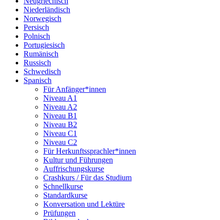
Neugriechisch
Niederländisch
Norwegisch
Persisch
Polnisch
Portugiesisch
Rumänisch
Russisch
Schwedisch
Spanisch
Für Anfänger*innen
Niveau A1
Niveau A2
Niveau B1
Niveau B2
Niveau C1
Niveau C2
Für Herkunftssprachler*innen
Kultur und Führungen
Auffrischungskurse
Crashkurs / Für das Studium
Schnellkurse
Standardkurse
Konversation und Lektüre
Prüfungen