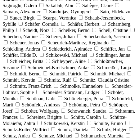
Sagiroglu, Özlem
Sakallah, Abir
Salièges, Claire
Samans, Alexander
Sanduijav, Oyungerel
Sato, Hidekazu
Sauer, Birgit
Scarpa, Verónica
Schaab-Jerzembeck,
Sybille
Schäfer, Cornelia
Schäfer, Herbert
Scharnberg,
Philip
Scheidt, Nora
Schelker, Bernd
Schell, Cristine
Scherben, Nadine
Scherer, Julian
Scherkenbach, Yasemin
Scheuer, Jonas
Scheurich-Martinez, Reginaldo
Schickling, Andrea
Schiederich, Apiradee
Schiffer, Jan
Schiffer, Hilde D.
Schikowski, Michael
Schillinger, Janna
Schleicher, Britta
Schleypen, Aline
Schloßmacher,
Susanne
Schmeichel-Kreitschmer, Anke
Schmeißer, Tanja
Schmidt, Bernd
Schmidt, Patrick
Schmidt, Michael
Schmidt, Kerstin
Schmitz, Ralf
Schmitz, Claudia Cristina
Schmitz, Franz-Erich
Schmolke, Hannelore
Schneider-
Lohmar, Sophie
Schneider-Störmann, Ludger
Schöler,
Monika
Schönau, Gabi
Schöneberger, Petra
Schönfeld,
Marit
Schönfeld, Andreas
Schöning, Petra
Schöpper,
Josef
Scholter, Wolfgang
Schowanek, Sandra
Schramm,
Frances
Schreiner, Brigitte
Schütz, Carolin
Schütze-
Molaiefar, Zahra
Schukowski, Kerstin
Schulte, Bruno
Schultz-Rotter, Wilfried
Schulz, Daniela
Schulz, Holger
Schulz, Anica
Schulze, Michael
Schumacher, Marietta