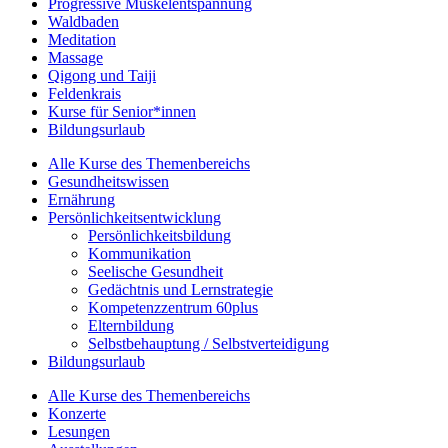
Progressive Muskelentspannung
Waldbaden
Meditation
Massage
Qigong und Taiji
Feldenkrais
Kurse für Senior*innen
Bildungsurlaub
Alle Kurse des Themenbereichs
Gesundheitswissen
Ernährung
Persönlichkeitsentwicklung
Persönlichkeitsbildung
Kommunikation
Seelische Gesundheit
Gedächtnis und Lernstrategie
Kompetenzzentrum 60plus
Elternbildung
Selbstbehauptung / Selbstverteidigung
Bildungsurlaub
Alle Kurse des Themenbereichs
Konzerte
Lesungen