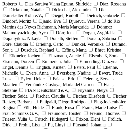
Roberto
Dias Saraiva Viana Epting, Shirleide
Díaz, Rossana
Dickmann, Natalie
Dickschat, Alexandra
Die
Domstädter Köln e.V.,
Diegel, Rudolf
Dietrich, Gabriele
Dindorf, Moritz
Djanic, Eva
Djurevci, Verena
do Rio
Martins das Neves Richmann, Maria Margarida
Dönmez
Mahmutyazicioglu, Ayca
Dörr, Jens
Dogan, Aygül-Lia
Doganyildiz, Nikayla
Donath, Steffen
Donato, Sabrina
Doré, Claudia
Drieling, Carlo
Dunkel, Veronika
Durand,
Sonja
Duschek, Raphael
Effing, Maria
Ehret, Kristina
Eikmeier, Jochen
Einzmann, Anette
Eisenbeiß, Sonja
Eismann, Doreen
Emmerich, Julia
Emmerling, Grazyna
Engel, Dennis
English, Kirsten
Esters, Paul
Etienne,
Michelle
Evers, Anna
Eversberg, Nadine
Ewert, Trude
Luise
Eylert, Heide
Falaise, Éric
Feiertag, Servaas
Maarten
Fernández Costoya, María del Carmen
Fiala,
Stefanie
FIAN Deutschland e.V.,
Filyanina, Nelya
Fischer, Saida
Fischer, Claudia
Fischer, Elisabeth
Fischer
Reitzer, Barbara
Fittipaldi, Diego Rodrigo
Flug-Jockenhöfer,
Regina
Föll, Heide
Frank, Rosa
Frank, Marie Luise
Frau Schmitzz G.V.,
Fraundorf, Torsten
Freund, Thomas
Friesen, Yulia
Fritsch, Hildegard
Frixou, Eleni
Frölich,
Dirk
Frohn, Lisa
Fu, Linyi
Fürsattel, Johanna