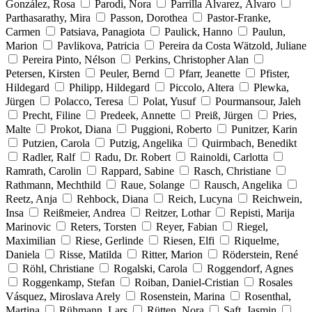
González, Rosa
Parodi, Nora
Parrilla Álvarez, Álvaro
Parthasarathy, Mira
Passon, Dorothea
Pastor-Franke,
Carmen
Patsiava, Panagiota
Paulick, Hanno
Paulun,
Marion
Pavlikova, Patricia
Pereira da Costa Wätzold, Juliane
Pereira Pinto, Nélson
Perkins, Christopher Alan
Petersen, Kirsten
Peuler, Bernd
Pfarr, Jeanette
Pfister,
Hildegard
Philipp, Hildegard
Piccolo, Altera
Plewka,
Jürgen
Polacco, Teresa
Polat, Yusuf
Pourmansour, Jaleh
Precht, Filine
Predeek, Annette
Preiß, Jürgen
Pries,
Malte
Prokot, Diana
Puggioni, Roberto
Punitzer, Karin
Putzien, Carola
Putzig, Angelika
Quirmbach, Benedikt
Radler, Ralf
Radu, Dr. Robert
Rainoldi, Carlotta
Ramrath, Carolin
Rappard, Sabine
Rasch, Christiane
Rathmann, Mechthild
Raue, Solange
Rausch, Angelika
Reetz, Anja
Rehbock, Diana
Reich, Lucyna
Reichwein,
Insa
Reißmeier, Andrea
Reitzer, Lothar
Repisti, Marija
Marinovic
Reters, Torsten
Reyer, Fabian
Riegel,
Maximilian
Riese, Gerlinde
Riesen, Elfi
Riquelme,
Daniela
Risse, Matilda
Ritter, Marion
Röderstein, René
Röhl, Christiane
Rogalski, Carola
Roggendorf, Agnes
Roggenkamp, Stefan
Roiban, Daniel-Cristian
Rosales
Vásquez, Miroslava Arely
Rosenstein, Marina
Rosenthal,
Martina
Rühmann, Lars
Rütten, Nora
Saft, Jasmin