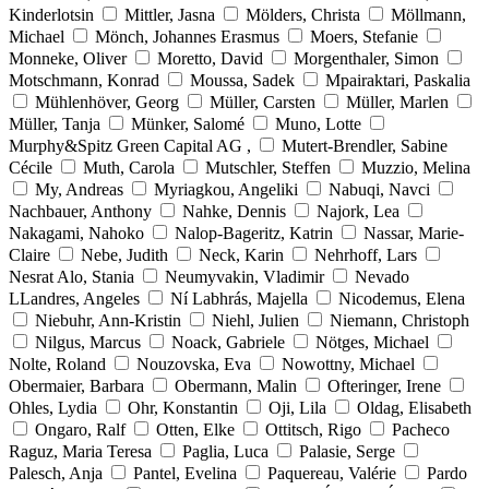
Kinderlotsin
Mittler, Jasna
Mölders, Christa
Möllmann,
Michael
Mönch, Johannes Erasmus
Moers, Stefanie
Monneke, Oliver
Moretto, David
Morgenthaler, Simon
Motschmann, Konrad
Moussa, Sadek
Mpairaktari, Paskalia
Mühlenhöver, Georg
Müller, Carsten
Müller, Marlen
Müller, Tanja
Münker, Salomé
Muno, Lotte
Murphy&Spitz Green Capital AG ,
Mutert-Brendler, Sabine
Cécile
Muth, Carola
Mutschler, Steffen
Muzzio, Melina
My, Andreas
Myriagkou, Angeliki
Nabuqi, Navci
Nachbauer, Anthony
Nahke, Dennis
Najork, Lea
Nakagami, Nahoko
Nalop-Bageritz, Katrin
Nassar, Marie-
Claire
Nebe, Judith
Neck, Karin
Nehrhoff, Lars
Nesrat Alo, Stania
Neumyvakin, Vladimir
Nevado
LLandres, Angeles
Ní Labhrás, Majella
Nicodemus, Elena
Niebuhr, Ann-Kristin
Niehl, Julien
Niemann, Christoph
Nilgus, Marcus
Noack, Gabriele
Nötges, Michael
Nolte, Roland
Nouzovska, Eva
Nowottny, Michael
Obermaier, Barbara
Obermann, Malin
Ofteringer, Irene
Ohles, Lydia
Ohr, Konstantin
Oji, Lila
Oldag, Elisabeth
Ongaro, Ralf
Otten, Elke
Ottitsch, Rigo
Pacheco
Raguz, Maria Teresa
Paglia, Luca
Palasie, Serge
Palesch, Anja
Pantel, Evelina
Paquereau, Valérie
Pardo