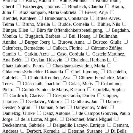
Barbara
Bortz, Harald
Bothe, Monika
Bouharroun ,
Cherif
Boxberger, Thomas
Braubach, Claudia
Braun,
Julia
Braz Sampaio, Maria Gabriela
Breest, Anja
Brendel, Kathleen
Brinkmann, Constanze
Brites-Alves,
Telma
Bruno, Mirella
Budde, Cornelia
Bühler, Nils
Bünger, Ellen
Büro für Öffentlichkeitsbeteiligung,
Bugdahn,
Monika
Buggisch, Barbara
Bui, Hoang
Bullmahn,
Annika
Burger, Joerg
Burova, Anna
Bustreo, Giulia
Calenberg, Bernadette
Calleen, Florine
Cárcamo Zúñiga,
Camilo
Carkin, Arzu
Caso, Cordula
Castelo Martínez,
Ana Belén
Ceylan, Hüseyin
Chandna, Harbans L.
Chatzikaloudis, Petros
Chatziparaskevaidou, Maria
Chiancone-Schneider, Donatella
Choi, Inyoung
Cicchiello,
Gabriella
Cimiotti-Keuthen, Ava
Climent Fernández, Maria
Teresa
Clüsserath, Joachim
Colak, Melis
Colaninno,
Pietro
Corado Santos de Matos, Ricardo
Cordella, Sophia
Cordroch, Clarissa
Crespo García, Darién
Cüpper,
Thomas
Cvetkovic, Viktoria
Dahlhaus, Jan
Dahmer-
Geisler, Sigrun
Dalman, Sibel
Damyanov, Milen
Danielzig, Ulrike
Danz, Antonie
de Campos Gouveia, Paulo
Jorge
de la Loma, Miguel
Debonnet, Maria Miguel
Deckelmann, Gabriele
Delgadillo Lacayo, Enrique
Demant,
Andreas
Derbort, Kornelia
Detering, Susanne
Di Bella,