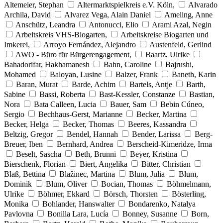
Altemeier, Stephan
Altermarktspielkreis e.V. Köln,
Alvarado
Archila, David
Alvarez Vega, Alain Daniel
Ameling, Anne
Anschütz, Leandra
Antonucci, Elio
Arami Azal, Negin
Arbeitskreis VHS-Biogarten,
Arbeitskreise Biogarten und
Imkerei,
Arroyo Fernández, Alejandro
Austenfeld, Gerlind
AWO - Büro für Bürgerengagement,
Baartz, Ulrike
Bahadorifar, Hakhamanesh
Bahn, Caroline
Bajrushi,
Mohamed
Baloyan, Lusine
Balzer, Frank
Baneth, Karin
Baran, Murat
Barde, Achim
Bartels, Antje
Barth,
Sabine
Bassi, Roberta
Bast-Kessler, Constanze
Bastian,
Nora
Bata Calleen, Lucia
Bauer, Sam
Bebin Cúneo,
Sergio
Bechhaus-Gerst, Marianne
Becker, Martina
Becker, Helga
Becker, Thomas
Beeres, Kassandra
Beltzig, Gregor
Bendel, Hannah
Bender, Larissa
Berg-
Breuer, Iben
Bernhard, Andrea
Berscheid-Kimeridze, Irma
Beselt, Sascha
Beth, Brunni
Beyer, Kristina
Bierschenk, Florian
Biert, Angelika
Bitter, Christian
Blaß, Bettina
Blažinec, Martina
Blum, Julia
Blum,
Dominik
Blum, Oliver
Bocian, Thomas
Böhmelmann,
Ulrike
Böhmer, Ekkard
Börsch, Thorsten
Bösterling,
Monika
Bohlander, Hanswalter
Bondarenko, Natalya
Pavlovna
Bonilla Lara, Lucía
Bonney, Susanne
Born,