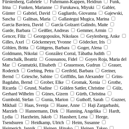
Fürstenberg, Gabriele
Fuhrmann-Kappen, Heidrun
Funk,
Irina
Funken, Marianne
Furukawa, Miyuki
Gabler,
Günter
Gabriel, David
Gagliardo, Giovanna
Gajewski,
Sascha
Galitsas, Maria
Gallastegui Mugica, Marina
Garcia Baviera, David
García Golzarri Galindo, Maite
Garde, Barbara
Geißler, Andreas
Gemmer, Armin
Gencer, Filiz
Georgopoulos, Nikolaos
Geylenberg, Anke
Gilles, Axel
Göckemeyer, Yvonne
Gödecker, Iris
Göhlen, Britta
Göttgens, Barbara
Goger, Alena
Goldmann, Nikolai
González Corral, Tábatha Judith
Gottschalk, Beatriz
Goussanou, Fidel
Goyes Roja, Maria del
Mar
Gramatzki, Elisabeth
Grauenson, Gudrun
Grauer,
Roderich
Grebing, Petra
Greifeld, Barbara
Greiner,
Bernd
Griesche, Sabine
Griffiths, Ian Alexander
Grins-
Bagdahn, Bernd
Grober, Elke
Gromak, Xenia
Grothe,
Ricarda
Grund, Nadine
Gülden Sattler, Christine
Gülz,
Gerhard Wilhelm
Günes, Gizem
Gürth, Christina
Gumbold, Stefan
Gunia, Marion
Guthoff, Sarah
Guzner,
Mikhail
Haas, Svenja
Haase, Anne
Haji Zargarbashi,
Marzieh
Hannemann, Dirk
Hanning, Angelika
Hardt,
Lydia
Harzheim, Jakob
Hausherr, Lena
Heege,
Tsendsuren
Heidkamp, Ulrich
Heim, Susanne
Heimerich, Jannik
Heinen, Hinako
Heinen, Takeo