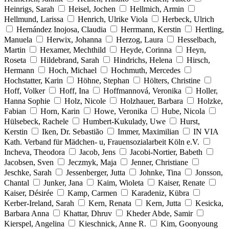
Heinrigs, Sarah
Heisel, Jochen
Hellmich, Armin
Hellmund, Larissa
Henrich, Ulrike Viola
Herbeck, Ulrich
Hernández Inojosa, Claudia
Herrmann, Kerstin
Hertling,
Manuela
Herwix, Johanna
Herzog, Laura
Hesselbach,
Martin
Hexamer, Mechthild
Heyde, Corinna
Heyn,
Roseta
Hildebrand, Sarah
Hindrichs, Helena
Hirsch,
Hermann
Hoch, Michael
Hochmuth, Mercedes
Hochstatter, Karin
Höhne, Stephan
Hölters, Christine
Hoff, Volker
Hoff, Ina
Hoffmannová, Veronika
Holler,
Hanna Sophie
Holz, Nicole
Holzhauer, Barbara
Holzke,
Fabian
Horn, Karin
Howe, Veronika
Hube, Nicola
Hülsebeck, Rachele
Humbert-Kukulady, Uwe
Hurst,
Kerstin
Iken, Dr. Sebastião
Immer, Maximilian
IN VIA
Kath. Verband für Mädchen- u, Frauensozialarbeit Köln e.V.
Incheva, Theodora
Jacob, Jens
Jacobi-Nortier, Babeth
Jacobsen, Sven
Jeczmyk, Maja
Jenner, Christiane
Jeschke, Sarah
Jessenberger, Jutta
Johnke, Tina
Jonsson,
Chantal
Junker, Jana
Kaim, Wioleta
Kaiser, Renate
Kaiser, Désirée
Kamp, Carmen
Karadeniz, Kübra
Kerber-Ireland, Sarah
Kern, Renata
Kern, Jutta
Kesicka,
Barbara Anna
Khattar, Dhruv
Kheder Abde, Samir
Kierspel, Angelina
Kieschnick, Anne R.
Kim, Goonyoung