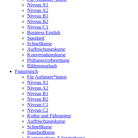
Niveau A1
Niveau A2
Niveau B1
Niveau B2
Niveau C1
Business English
Standard
Schnellkurse
Auffrischungskurse
Konversationskurse
Prüfungsvorbereitung
Bildungsurlaub
Französisch
Für Anfänger*innen
Niveau A1
Niveau A2
Niveau B1
Niveau B2
Niveau C1
Niveau C2
Kultur und Führungen
Auffrischungskurse
Schnellkurse
Standardkurse
Konversations-/Literaturkurse