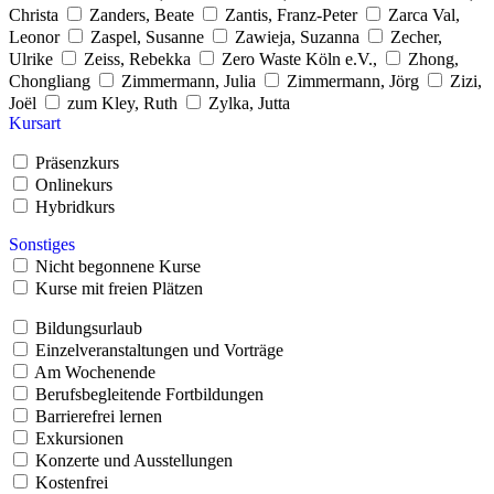
Christa
Zanders, Beate
Zantis, Franz-Peter
Zarca Val,
Leonor
Zaspel, Susanne
Zawieja, Suzanna
Zecher,
Ulrike
Zeiss, Rebekka
Zero Waste Köln e.V.,
Zhong,
Chongliang
Zimmermann, Julia
Zimmermann, Jörg
Zizi,
Joël
zum Kley, Ruth
Zylka, Jutta
Kursart
Präsenzkurs
Onlinekurs
Hybridkurs
Sonstiges
Nicht begonnene Kurse
Kurse mit freien Plätzen
Bildungsurlaub
Einzelveranstaltungen und Vorträge
Am Wochenende
Berufsbegleitende Fortbildungen
Barrierefrei lernen
Exkursionen
Konzerte und Ausstellungen
Kostenfrei