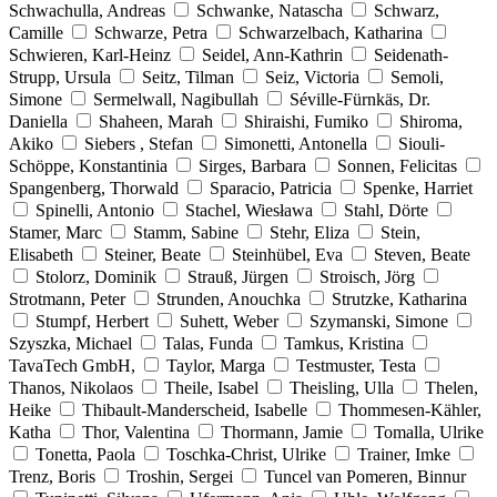
Schwachulla, Andreas
Schwanke, Natascha
Schwarz,
Camille
Schwarze, Petra
Schwarzelbach, Katharina
Schwieren, Karl-Heinz
Seidel, Ann-Kathrin
Seidenath-
Strupp, Ursula
Seitz, Tilman
Seiz, Victoria
Semoli,
Simone
Sermelwall, Nagibullah
Séville-Fürnkäs, Dr.
Daniella
Shaheen, Marah
Shiraishi, Fumiko
Shiroma,
Akiko
Siebers , Stefan
Simonetti, Antonella
Siouli-
Schöppe, Konstantinia
Sirges, Barbara
Sonnen, Felicitas
Spangenberg, Thorwald
Sparacio, Patricia
Spenke, Harriet
Spinelli, Antonio
Stachel, Wiesława
Stahl, Dörte
Stamer, Marc
Stamm, Sabine
Stehr, Eliza
Stein,
Elisabeth
Steiner, Beate
Steinhübel, Eva
Steven, Beate
Stolorz, Dominik
Strauß, Jürgen
Stroisch, Jörg
Strotmann, Peter
Strunden, Anouchka
Strutzke, Katharina
Stumpf, Herbert
Suhett, Weber
Szymanski, Simone
Szyszka, Michael
Talas, Funda
Tamkus, Kristina
TavaTech GmbH,
Taylor, Marga
Testmuster, Testa
Thanos, Nikolaos
Theile, Isabel
Theisling, Ulla
Thelen,
Heike
Thibault-Manderscheid, Isabelle
Thommesen-Kähler,
Katha
Thor, Valentina
Thormann, Jamie
Tomalla, Ulrike
Tonetta, Paola
Toschka-Christ, Ulrike
Trainer, Imke
Trenz, Boris
Troshin, Sergei
Tuncel van Pomeren, Binnur