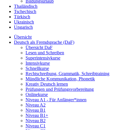
Bildungsurlaub
Thailändisch
Tschechisch
Türkisch
Ukrainisch
Ungarisch
Übersicht
Deutsch als Fremdsprache (DaF)
Übersicht DaF
Lesen und Schreiben
Superintensivkurse
Intensivkurse
Schnellkurse
Rechtschreibung, Grammatik, Schreibtraining
Mündliche Kommunikation, Phonetik
Kreativ Deutsch lernen
Prüfungen und Prüfungsvorbereitung
Onlinekurse
Niveau A1 - Für Anfänger*innen
Niveau A2
Niveau B1
Niveau B1+
Niveau B2
Niveau C1