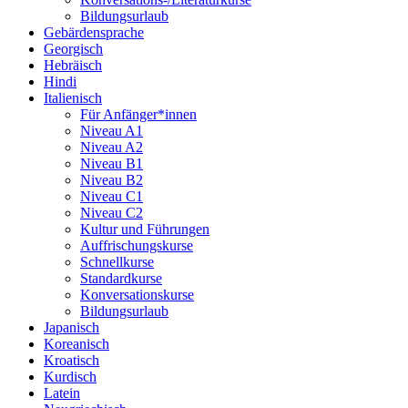
Bildungsurlaub
Gebärdensprache
Georgisch
Hebräisch
Hindi
Italienisch
Für Anfänger*innen
Niveau A1
Niveau A2
Niveau B1
Niveau B2
Niveau C1
Niveau C2
Kultur und Führungen
Auffrischungskurse
Schnellkurse
Standardkurse
Konversationskurse
Bildungsurlaub
Japanisch
Koreanisch
Kroatisch
Kurdisch
Latein