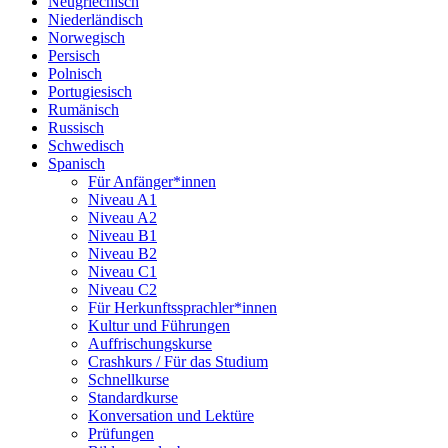
Neugriechisch
Niederländisch
Norwegisch
Persisch
Polnisch
Portugiesisch
Rumänisch
Russisch
Schwedisch
Spanisch
Für Anfänger*innen
Niveau A1
Niveau A2
Niveau B1
Niveau B2
Niveau C1
Niveau C2
Für Herkunftssprachler*innen
Kultur und Führungen
Auffrischungskurse
Crashkurs / Für das Studium
Schnellkurse
Standardkurse
Konversation und Lektüre
Prüfungen