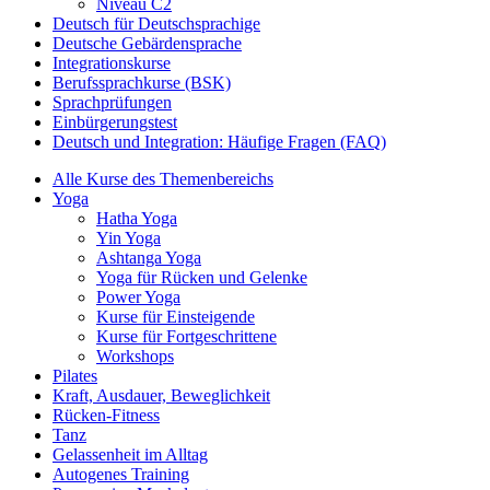
Niveau C2
Deutsch für Deutschsprachige
Deutsche Gebärdensprache
Integrationskurse
Berufssprachkurse (BSK)
Sprachprüfungen
Einbürgerungstest
Deutsch und Integration: Häufige Fragen (FAQ)
Alle Kurse des Themenbereichs
Yoga
Hatha Yoga
Yin Yoga
Ashtanga Yoga
Yoga für Rücken und Gelenke
Power Yoga
Kurse für Einsteigende
Kurse für Fortgeschrittene
Workshops
Pilates
Kraft, Ausdauer, Beweglichkeit
Rücken-Fitness
Tanz
Gelassenheit im Alltag
Autogenes Training