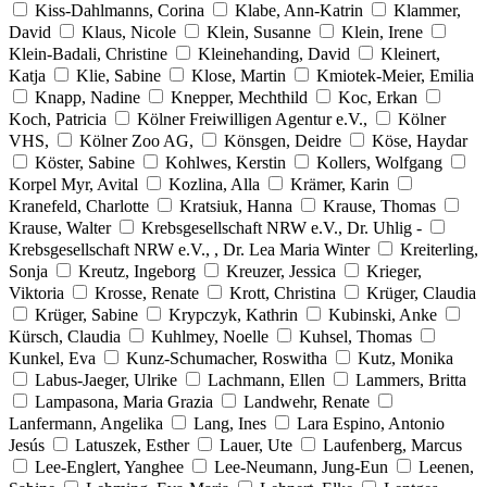
Kiss-Dahlmanns, Corina
Klabe, Ann-Katrin
Klammer,
David
Klaus, Nicole
Klein, Susanne
Klein, Irene
Klein-Badali, Christine
Kleinehanding, David
Kleinert,
Katja
Klie, Sabine
Klose, Martin
Kmiotek-Meier, Emilia
Knapp, Nadine
Knepper, Mechthild
Koc, Erkan
Koch, Patricia
Kölner Freiwilligen Agentur e.V.,
Kölner
VHS,
Kölner Zoo AG,
Könsgen, Deidre
Köse, Haydar
Köster, Sabine
Kohlwes, Kerstin
Kollers, Wolfgang
Korpel Myr, Avital
Kozlina, Alla
Krämer, Karin
Kranefeld, Charlotte
Kratsiuk, Hanna
Krause, Thomas
Krause, Walter
Krebsgesellschaft NRW e.V., Dr. Uhlig -
Krebsgesellschaft NRW e.V., , Dr. Lea Maria Winter
Kreiterling,
Sonja
Kreutz, Ingeborg
Kreuzer, Jessica
Krieger,
Viktoria
Krosse, Renate
Krott, Christina
Krüger, Claudia
Krüger, Sabine
Krypczyk, Kathrin
Kubinski, Anke
Kürsch, Claudia
Kuhlmey, Noelle
Kuhsel, Thomas
Kunkel, Eva
Kunz-Schumacher, Roswitha
Kutz, Monika
Labus-Jaeger, Ulrike
Lachmann, Ellen
Lammers, Britta
Lampasona, Maria Grazia
Landwehr, Renate
Lanfermann, Angelika
Lang, Ines
Lara Espino, Antonio
Jesús
Latuszek, Esther
Lauer, Ute
Laufenberg, Marcus
Lee-Englert, Yanghee
Lee-Neumann, Jung-Eun
Leenen,