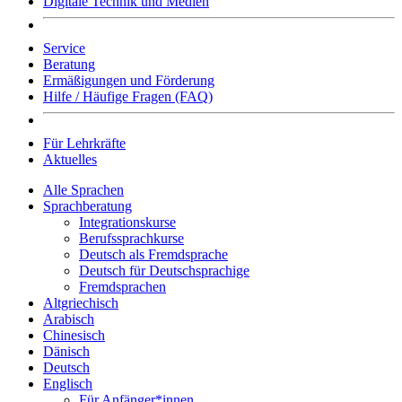
Digitale Technik und Medien
Service
Beratung
Ermäßigungen und Förderung
Hilfe / Häufige Fragen (FAQ)
Für Lehrkräfte
Aktuelles
Alle Sprachen
Sprachberatung
Integrationskurse
Berufssprachkurse
Deutsch als Fremdsprache
Deutsch für Deutschsprachige
Fremdsprachen
Altgriechisch
Arabisch
Chinesisch
Dänisch
Deutsch
Englisch
Für Anfänger*innen