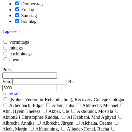
Donnerstag
Freitag
Samstag
Sonntag
Tageszeit
vormittags
mittags
nachmittags
abends
Preis
Von:
Bis:
Lehrkraft
(Kölner Verein für Rehabilitation), Recovery College Cologne
Achenbach, Edgar
Adam, Julia
Ahlbrecht, Michael
Ahn, Hyein Theresa
Akbar, Ute
Akhoundi, Mostafa
Aktion2 I Christopher Ruddat,
Al Kabbani, Mhd Aghyad
Albrecht, Annika
Albrecht, Jürgen
Alchaita, Osama
Aleth, Martin
Alfatraining,
Allgaier-Honal, Recha