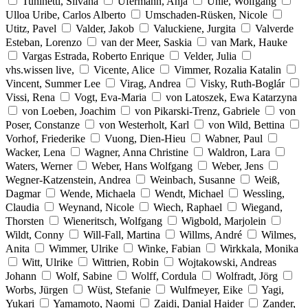
Tuninetti, Silvana
Ufermann, Anja
Uhle, Wolfgang
Ulloa Uribe, Carlos Alberto
Umschaden-Rüsken, Nicole
Utitz, Pavel
Valder, Jakob
Valuckiene, Jurgita
Valverde
Esteban, Lorenzo
van der Meer, Saskia
van Mark, Hauke
Vargas Estrada, Roberto Enrique
Velder, Julia
vhs.wissen live,
Vicente, Alice
Vimmer, Rozalia Katalin
Vincent, Summer Lee
Virag, Andrea
Visky, Ruth-Boglár
Vissi, Rena
Vogt, Eva-Maria
von Latoszek, Ewa Katarzyna
von Loeben, Joachim
von Pikarski-Trenz, Gabriele
von
Poser, Constanze
von Westerholt, Karl
von Wild, Bettina
Vorhof, Friederike
Vuong, Dien-Hieu
Wabner, Paul
Wacker, Lena
Wagner, Anna Christine
Waldron, Lara
Waters, Werner
Weber, Hans Wolfgang
Weber, Jens
Wegner-Katzenstein, Andrea
Weinbach, Susanne
Weiß,
Dagmar
Wende, Michaela
Wendt, Michael
Wessling,
Claudia
Weynand, Nicole
Wiech, Raphael
Wiegand,
Thorsten
Wieneritsch, Wolfgang
Wigbold, Marjolein
Wildt, Conny
Will-Fall, Martina
Willms, André
Wilmes,
Anita
Wimmer, Ulrike
Winke, Fabian
Wirkkala, Monika
Witt, Ulrike
Wittrien, Robin
Wojtakowski, Andreas
Johann
Wolf, Sabine
Wolff, Cordula
Wolfradt, Jörg
Worbs, Jürgen
Wüst, Stefanie
Wulfmeyer, Eike
Yagi,
Yukari
Yamamoto, Naomi
Zaidi, Danial Haider
Zander,