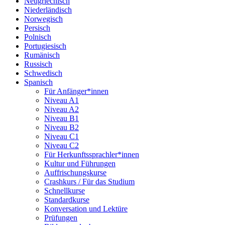
Neugriechisch
Niederländisch
Norwegisch
Persisch
Polnisch
Portugiesisch
Rumänisch
Russisch
Schwedisch
Spanisch
Für Anfänger*innen
Niveau A1
Niveau A2
Niveau B1
Niveau B2
Niveau C1
Niveau C2
Für Herkunftssprachler*innen
Kultur und Führungen
Auffrischungskurse
Crashkurs / Für das Studium
Schnellkurse
Standardkurse
Konversation und Lektüre
Prüfungen