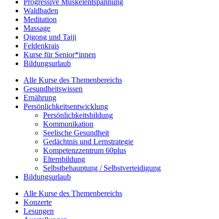
Progressive Muskelentspannung
Waldbaden
Meditation
Massage
Qigong und Taiji
Feldenkrais
Kurse für Senior*innen
Bildungsurlaub
Alle Kurse des Themenbereichs
Gesundheitswissen
Ernährung
Persönlichkeitsentwicklung
Persönlichkeitsbildung
Kommunikation
Seelische Gesundheit
Gedächtnis und Lernstrategie
Kompetenzzentrum 60plus
Elternbildung
Selbstbehauptung / Selbstverteidigung
Bildungsurlaub
Alle Kurse des Themenbereichs
Konzerte
Lesungen