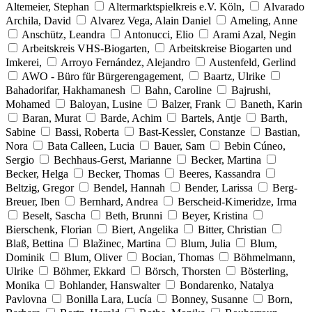
Altemeier, Stephan
Altermarktspielkreis e.V. Köln,
Alvarado
Archila, David
Alvarez Vega, Alain Daniel
Ameling, Anne
Anschütz, Leandra
Antonucci, Elio
Arami Azal, Negin
Arbeitskreis VHS-Biogarten,
Arbeitskreise Biogarten und
Imkerei,
Arroyo Fernández, Alejandro
Austenfeld, Gerlind
AWO - Büro für Bürgerengagement,
Baartz, Ulrike
Bahadorifar, Hakhamanesh
Bahn, Caroline
Bajrushi,
Mohamed
Baloyan, Lusine
Balzer, Frank
Baneth, Karin
Baran, Murat
Barde, Achim
Bartels, Antje
Barth,
Sabine
Bassi, Roberta
Bast-Kessler, Constanze
Bastian,
Nora
Bata Calleen, Lucia
Bauer, Sam
Bebin Cúneo,
Sergio
Bechhaus-Gerst, Marianne
Becker, Martina
Becker, Helga
Becker, Thomas
Beeres, Kassandra
Beltzig, Gregor
Bendel, Hannah
Bender, Larissa
Berg-
Breuer, Iben
Bernhard, Andrea
Berscheid-Kimeridze, Irma
Beselt, Sascha
Beth, Brunni
Beyer, Kristina
Bierschenk, Florian
Biert, Angelika
Bitter, Christian
Blaß, Bettina
Blažinec, Martina
Blum, Julia
Blum,
Dominik
Blum, Oliver
Bocian, Thomas
Böhmelmann,
Ulrike
Böhmer, Ekkard
Börsch, Thorsten
Bösterling,
Monika
Bohlander, Hanswalter
Bondarenko, Natalya
Pavlovna
Bonilla Lara, Lucía
Bonney, Susanne
Born,