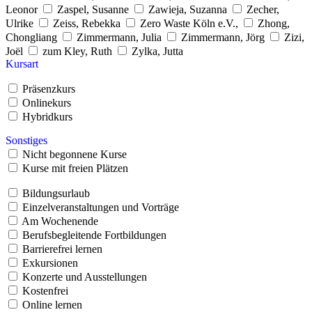
Leonor
Zaspel, Susanne
Zawieja, Suzanna
Zecher,
Ulrike
Zeiss, Rebekka
Zero Waste Köln e.V.,
Zhong,
Chongliang
Zimmermann, Julia
Zimmermann, Jörg
Zizi,
Joël
zum Kley, Ruth
Zylka, Jutta
Kursart
Präsenzkurs
Onlinekurs
Hybridkurs
Sonstiges
Nicht begonnene Kurse
Kurse mit freien Plätzen
Bildungsurlaub
Einzelveranstaltungen und Vorträge
Am Wochenende
Berufsbegleitende Fortbildungen
Barrierefrei lernen
Exkursionen
Konzerte und Ausstellungen
Kostenfrei
Online lernen