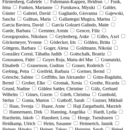
Fürstenberg, Gabriele
Fuhrmann-Kappen, Heidrun
Funk,
Irina
Funken, Marianne
Furukawa, Miyuki
Gabler,
Günter
Gabriel, David
Gagliardo, Giovanna
Gajewski,
Sascha
Galitsas, Maria
Gallastegui Mugica, Marina
Garcia Baviera, David
García Golzarri Galindo, Maite
Garde, Barbara
Gemmer, Armin
Gencer, Filiz
Georgopoulos, Nikolaos
Geylenberg, Anke
Gilles, Axel
Göckemeyer, Yvonne
Gödecker, Iris
Göhlen, Britta
Göttgens, Barbara
Goger, Alena
Goldmann, Nikolai
González Corral, Tábatha Judith
Gottschalk, Beatriz
Goussanou, Fidel
Goyes Roja, Maria del Mar
Gramatzki,
Elisabeth
Grauenson, Gudrun
Grauer, Roderich
Grebing, Petra
Greifeld, Barbara
Greiner, Bernd
Griesche, Sabine
Griffiths, Ian Alexander
Grins-Bagdahn,
Bernd
Grober, Elke
Gromak, Xenia
Grothe, Ricarda
Grund, Nadine
Gülden Sattler, Christine
Gülz, Gerhard
Wilhelm
Günes, Gizem
Gürth, Christina
Gumbold,
Stefan
Gunia, Marion
Guthoff, Sarah
Guzner, Mikhail
Haas, Svenja
Haase, Anne
Haji Zargarbashi, Marzieh
Hannemann, Dirk
Hanning, Angelika
Hardt, Lydia
Harzheim, Jakob
Hausherr, Lena
Heege, Tsendsuren
Heidkamp, Ulrich
Heim, Susanne
Heimerich, Jannik
Heinen, Hinako
Heinen, Takeo
Heinrigs, Sarah
Heisel,