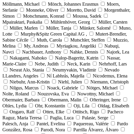
Möllmann, Michael
Mönch, Johannes Erasmus
Moers,
Stefanie
Monneke, Oliver
Moretto, David
Morgenthaler,
Simon
Motschmann, Konrad
Moussa, Sadek
Mpairaktari, Paskalia
Mühlenhöver, Georg
Müller, Carsten
Müller, Marlen
Müller, Tanja
Münker, Salomé
Muno,
Lotte
Murphy&Spitz Green Capital AG ,
Mutert-Brendler,
Sabine Cécile
Muth, Carola
Mutschler, Steffen
Muzzio,
Melina
My, Andreas
Myriagkou, Angeliki
Nabuqi,
Navci
Nachbauer, Anthony
Nahke, Dennis
Najork, Lea
Nakagami, Nahoko
Nalop-Bageritz, Katrin
Nassar,
Marie-Claire
Nebe, Judith
Neck, Karin
Nehrhoff, Lars
Nesrat Alo, Stania
Neumyvakin, Vladimir
Nevado
LLandres, Angeles
Ní Labhrás, Majella
Nicodemus, Elena
Niebuhr, Ann-Kristin
Niehl, Julien
Niemann, Christoph
Nilgus, Marcus
Noack, Gabriele
Nötges, Michael
Nolte, Roland
Nouzovska, Eva
Nowottny, Michael
Obermaier, Barbara
Obermann, Malin
Ofteringer, Irene
Ohles, Lydia
Ohr, Konstantin
Oji, Lila
Oldag, Elisabeth
Ongaro, Ralf
Otten, Elke
Ottitsch, Rigo
Pacheco
Raguz, Maria Teresa
Paglia, Luca
Palasie, Serge
Palesch, Anja
Pantel, Evelina
Paquereau, Valérie
Pardo
González, Rosa
Parodi, Nora
Parrilla Álvarez, Álvaro