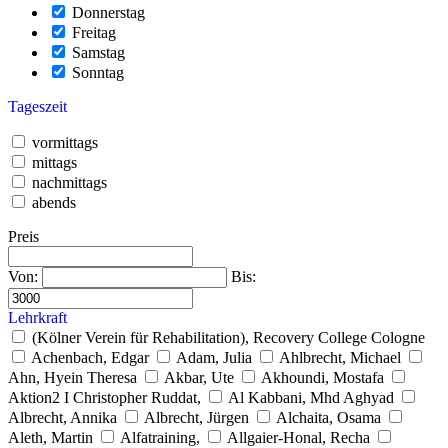
Donnerstag
Freitag
Samstag
Sonntag
Tageszeit
vormittags
mittags
nachmittags
abends
Preis
Von:
Bis:
Lehrkraft
(Kölner Verein für Rehabilitation), Recovery College Cologne
Achenbach, Edgar
Adam, Julia
Ahlbrecht, Michael
Ahn, Hyein Theresa
Akbar, Ute
Akhoundi, Mostafa
Aktion2 I Christopher Ruddat,
Al Kabbani, Mhd Aghyad
Albrecht, Annika
Albrecht, Jürgen
Alchaita, Osama
Aleth, Martin
Alfatraining,
Allgaier-Honal, Recha