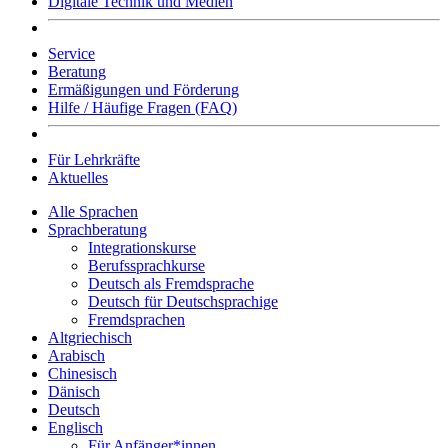
Digitale Technik und Medien
Service
Beratung
Ermäßigungen und Förderung
Hilfe / Häufige Fragen (FAQ)
Für Lehrkräfte
Aktuelles
Alle Sprachen
Sprachberatung
Integrationskurse
Berufssprachkurse
Deutsch als Fremdsprache
Deutsch für Deutschsprachige
Fremdsprachen
Altgriechisch
Arabisch
Chinesisch
Dänisch
Deutsch
Englisch
Für Anfänger*innen