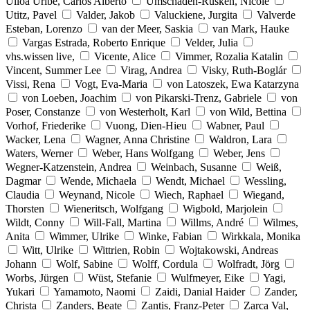
Ulloa Uribe, Carlos Alberto
Umschaden-Rüsken, Nicole
Utitz, Pavel
Valder, Jakob
Valuckiene, Jurgita
Valverde
Esteban, Lorenzo
van der Meer, Saskia
van Mark, Hauke
Vargas Estrada, Roberto Enrique
Velder, Julia
vhs.wissen live,
Vicente, Alice
Vimmer, Rozalia Katalin
Vincent, Summer Lee
Virag, Andrea
Visky, Ruth-Boglár
Vissi, Rena
Vogt, Eva-Maria
von Latoszek, Ewa Katarzyna
von Loeben, Joachim
von Pikarski-Trenz, Gabriele
von
Poser, Constanze
von Westerholt, Karl
von Wild, Bettina
Vorhof, Friederike
Vuong, Dien-Hieu
Wabner, Paul
Wacker, Lena
Wagner, Anna Christine
Waldron, Lara
Waters, Werner
Weber, Hans Wolfgang
Weber, Jens
Wegner-Katzenstein, Andrea
Weinbach, Susanne
Weiß,
Dagmar
Wende, Michaela
Wendt, Michael
Wessling,
Claudia
Weynand, Nicole
Wiech, Raphael
Wiegand,
Thorsten
Wieneritsch, Wolfgang
Wigbold, Marjolein
Wildt, Conny
Will-Fall, Martina
Willms, André
Wilmes,
Anita
Wimmer, Ulrike
Winke, Fabian
Wirkkala, Monika
Witt, Ulrike
Wittrien, Robin
Wojtakowski, Andreas
Johann
Wolf, Sabine
Wolff, Cordula
Wolfradt, Jörg
Worbs, Jürgen
Wüst, Stefanie
Wulfmeyer, Eike
Yagi,
Yukari
Yamamoto, Naomi
Zaidi, Danial Haider
Zander,
Christa
Zanders, Beate
Zantis, Franz-Peter
Zarca Val,