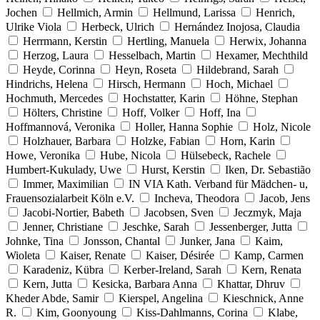
Jochen
Hellmich, Armin
Hellmund, Larissa
Henrich,
Ulrike Viola
Herbeck, Ulrich
Hernández Inojosa, Claudia
Herrmann, Kerstin
Hertling, Manuela
Herwix, Johanna
Herzog, Laura
Hesselbach, Martin
Hexamer, Mechthild
Heyde, Corinna
Heyn, Roseta
Hildebrand, Sarah
Hindrichs, Helena
Hirsch, Hermann
Hoch, Michael
Hochmuth, Mercedes
Hochstatter, Karin
Höhne, Stephan
Hölters, Christine
Hoff, Volker
Hoff, Ina
Hoffmannová, Veronika
Holler, Hanna Sophie
Holz, Nicole
Holzhauer, Barbara
Holzke, Fabian
Horn, Karin
Howe, Veronika
Hube, Nicola
Hülsebeck, Rachele
Humbert-Kukulady, Uwe
Hurst, Kerstin
Iken, Dr. Sebastião
Immer, Maximilian
IN VIA Kath. Verband für Mädchen- u,
Frauensozialarbeit Köln e.V.
Incheva, Theodora
Jacob, Jens
Jacobi-Nortier, Babeth
Jacobsen, Sven
Jeczmyk, Maja
Jenner, Christiane
Jeschke, Sarah
Jessenberger, Jutta
Johnke, Tina
Jonsson, Chantal
Junker, Jana
Kaim,
Wioleta
Kaiser, Renate
Kaiser, Désirée
Kamp, Carmen
Karadeniz, Kübra
Kerber-Ireland, Sarah
Kern, Renata
Kern, Jutta
Kesicka, Barbara Anna
Khattar, Dhruv
Kheder Abde, Samir
Kierspel, Angelina
Kieschnick, Anne
R.
Kim, Goonyoung
Kiss-Dahlmanns, Corina
Klabe,