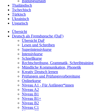
Bildungsurlaub
Thailändisch
Tschechisch
Türkisch
Ukrainisch
Ungarisch
Übersicht
Deutsch als Fremdsprache (DaF)
Übersicht DaF
Lesen und Schreiben
Superintensivkurse
Intensivkurse
Schnellkurse
Rechtschreibung, Grammatik, Schreibtraining
Mündliche Kommunikation, Phonetik
Kreativ Deutsch lernen
Prüfungen und Prüfungsvorbereitung
Onlinekurse
Niveau A1 - Für Anfänger*innen
Niveau A2
Niveau B1
Niveau B1+
Niveau B2
Niveau C1