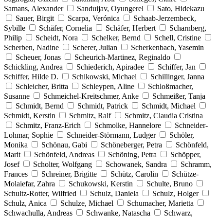
Samans, Alexander
Sanduijav, Oyungerel
Sato, Hidekazu
Sauer, Birgit
Scarpa, Verónica
Schaab-Jerzembeck,
Sybille
Schäfer, Cornelia
Schäfer, Herbert
Scharnberg,
Philip
Scheidt, Nora
Schelker, Bernd
Schell, Cristine
Scherben, Nadine
Scherer, Julian
Scherkenbach, Yasemin
Scheuer, Jonas
Scheurich-Martinez, Reginaldo
Schickling, Andrea
Schiederich, Apiradee
Schiffer, Jan
Schiffer, Hilde D.
Schikowski, Michael
Schillinger, Janna
Schleicher, Britta
Schleypen, Aline
Schloßmacher,
Susanne
Schmeichel-Kreitschmer, Anke
Schmeißer, Tanja
Schmidt, Bernd
Schmidt, Patrick
Schmidt, Michael
Schmidt, Kerstin
Schmitz, Ralf
Schmitz, Claudia Cristina
Schmitz, Franz-Erich
Schmolke, Hannelore
Schneider-
Lohmar, Sophie
Schneider-Störmann, Ludger
Schöler,
Monika
Schönau, Gabi
Schöneberger, Petra
Schönfeld,
Marit
Schönfeld, Andreas
Schöning, Petra
Schöpper,
Josef
Scholter, Wolfgang
Schowanek, Sandra
Schramm,
Frances
Schreiner, Brigitte
Schütz, Carolin
Schütze-
Molaiefar, Zahra
Schukowski, Kerstin
Schulte, Bruno
Schultz-Rotter, Wilfried
Schulz, Daniela
Schulz, Holger
Schulz, Anica
Schulze, Michael
Schumacher, Marietta
Schwachulla, Andreas
Schwanke, Natascha
Schwarz,