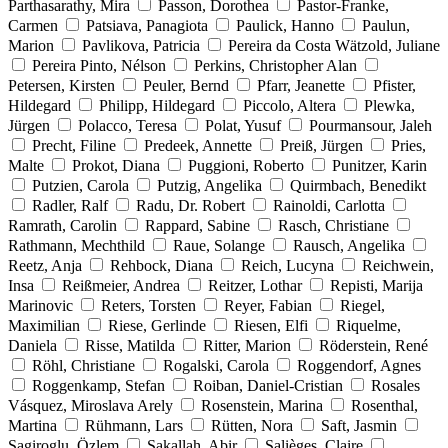
Parthasarathy, Mira
Passon, Dorothea
Pastor-Franke,
Carmen
Patsiava, Panagiota
Paulick, Hanno
Paulun,
Marion
Pavlikova, Patricia
Pereira da Costa Wätzold, Juliane
Pereira Pinto, Nélson
Perkins, Christopher Alan
Petersen, Kirsten
Peuler, Bernd
Pfarr, Jeanette
Pfister,
Hildegard
Philipp, Hildegard
Piccolo, Altera
Plewka,
Jürgen
Polacco, Teresa
Polat, Yusuf
Pourmansour, Jaleh
Precht, Filine
Predeek, Annette
Preiß, Jürgen
Pries,
Malte
Prokot, Diana
Puggioni, Roberto
Punitzer, Karin
Putzien, Carola
Putzig, Angelika
Quirmbach, Benedikt
Radler, Ralf
Radu, Dr. Robert
Rainoldi, Carlotta
Ramrath, Carolin
Rappard, Sabine
Rasch, Christiane
Rathmann, Mechthild
Raue, Solange
Rausch, Angelika
Reetz, Anja
Rehbock, Diana
Reich, Lucyna
Reichwein,
Insa
Reißmeier, Andrea
Reitzer, Lothar
Repisti, Marija
Marinovic
Reters, Torsten
Reyer, Fabian
Riegel,
Maximilian
Riese, Gerlinde
Riesen, Elfi
Riquelme,
Daniela
Risse, Matilda
Ritter, Marion
Röderstein, René
Röhl, Christiane
Rogalski, Carola
Roggendorf, Agnes
Roggenkamp, Stefan
Roiban, Daniel-Cristian
Rosales
Vásquez, Miroslava Arely
Rosenstein, Marina
Rosenthal,
Martina
Rühmann, Lars
Rütten, Nora
Saft, Jasmin
Sagiroglu, Özlem
Sakallah, Abir
Salièges, Claire