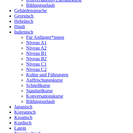
Bildungsurlaub
Gebärdensprache
Georgisch
Hebräisch
Hindi
Italienisch
Für Anfänger*innen
Niveau A1
Niveau A2
Niveau B1
Niveau B2
Niveau C1
Niveau C2
Kultur und Führungen
Auffrischungskurse
Schnellkurse
Standardkurse
Konversationskurse
Bildungsurlaub
Japanisch
Koreanisch
Kroatisch
Kurdisch
Latein