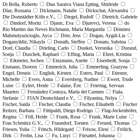
Di Bella, Roberto
Dias Saraiva Viana Epting, Shirleide
Díaz, Rossana
Dickmann, Natalie
Dickschat, Alexandra
Die Domstädter Köln e.V.,
Diegel, Rudolf
Dietrich, Gabriele
Dindorf, Moritz
Djanic, Eva
Djurevci, Verena
do
Rio Martins das Neves Richmann, Maria Margarida
Dönmez
Mahmutyazicioglu, Ayca
Dörr, Jens
Dogan, Aygül-Lia
Doganyildiz, Nikayla
Donath, Steffen
Donato, Sabrina
Doré, Claudia
Drieling, Carlo
Dunkel, Veronika
Durand,
Sonja
Duschek, Raphael
Effing, Maria
Ehret, Kristina
Eikmeier, Jochen
Einzmann, Anette
Eisenbeiß, Sonja
Eismann, Doreen
Emmerich, Julia
Emmerling, Grazyna
Engel, Dennis
English, Kirsten
Esters, Paul
Etienne,
Michelle
Evers, Anna
Eversberg, Nadine
Ewert, Trude
Luise
Eylert, Heide
Falaise, Éric
Feiertag, Servaas
Maarten
Fernández Costoya, María del Carmen
Fiala,
Stefanie
FIAN Deutschland e.V.,
Filyanina, Nelya
Fischer, Saida
Fischer, Claudia
Fischer, Elisabeth
Fischer
Reitzer, Barbara
Fittipaldi, Diego Rodrigo
Flug-Jockenhöfer,
Regina
Föll, Heide
Frank, Rosa
Frank, Marie Luise
Frau Schmitzz G.V.,
Fraundorf, Torsten
Freund, Thomas
Friesen, Yulia
Fritsch, Hildegard
Frixou, Eleni
Frölich,
Dirk
Frohn, Lisa
Fu, Linyi
Fürsattel, Johanna