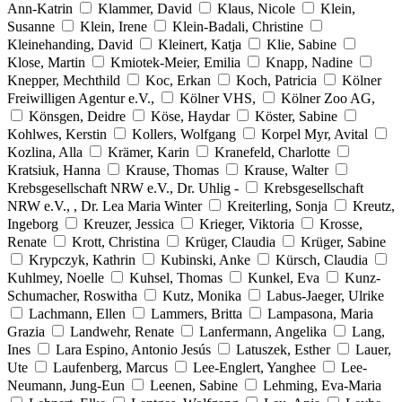
Ann-Katrin
Klammer, David
Klaus, Nicole
Klein,
Susanne
Klein, Irene
Klein-Badali, Christine
Kleinehanding, David
Kleinert, Katja
Klie, Sabine
Klose, Martin
Kmiotek-Meier, Emilia
Knapp, Nadine
Knepper, Mechthild
Koc, Erkan
Koch, Patricia
Kölner
Freiwilligen Agentur e.V.,
Kölner VHS,
Kölner Zoo AG,
Könsgen, Deidre
Köse, Haydar
Köster, Sabine
Kohlwes, Kerstin
Kollers, Wolfgang
Korpel Myr, Avital
Kozlina, Alla
Krämer, Karin
Kranefeld, Charlotte
Kratsiuk, Hanna
Krause, Thomas
Krause, Walter
Krebsgesellschaft NRW e.V., Dr. Uhlig -
Krebsgesellschaft
NRW e.V., , Dr. Lea Maria Winter
Kreiterling, Sonja
Kreutz,
Ingeborg
Kreuzer, Jessica
Krieger, Viktoria
Krosse,
Renate
Krott, Christina
Krüger, Claudia
Krüger, Sabine
Krypczyk, Kathrin
Kubinski, Anke
Kürsch, Claudia
Kuhlmey, Noelle
Kuhsel, Thomas
Kunkel, Eva
Kunz-
Schumacher, Roswitha
Kutz, Monika
Labus-Jaeger, Ulrike
Lachmann, Ellen
Lammers, Britta
Lampasona, Maria
Grazia
Landwehr, Renate
Lanfermann, Angelika
Lang,
Ines
Lara Espino, Antonio Jesús
Latuszek, Esther
Lauer,
Ute
Laufenberg, Marcus
Lee-Englert, Yanghee
Lee-
Neumann, Jung-Eun
Leenen, Sabine
Lehming, Eva-Maria