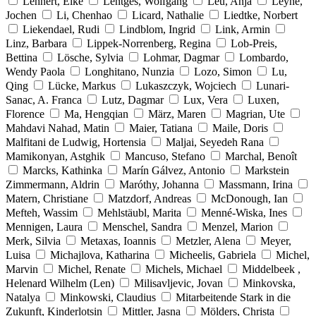
Lehnert, Elke
Lentges, Wolfgang
Leu, Anja
Leyhe,
Jochen
Li, Chenhao
Licard, Nathalie
Liedtke, Norbert
Liekendael, Rudi
Lindblom, Ingrid
Link, Armin
Linz, Barbara
Lippek-Norrenberg, Regina
Lob-Preis,
Bettina
Lösche, Sylvia
Lohmar, Dagmar
Lombardo,
Wendy Paola
Longhitano, Nunzia
Lozo, Simon
Lu,
Qing
Lücke, Markus
Lukaszczyk, Wojciech
Lunari-
Sanac, A. Franca
Lutz, Dagmar
Lux, Vera
Luxen,
Florence
Ma, Hengqian
März, Maren
Magrian, Ute
Mahdavi Nahad, Matin
Maier, Tatiana
Maile, Doris
Malfitani de Ludwig, Hortensia
Maljai, Seyedeh Rana
Mamikonyan, Astghik
Mancuso, Stefano
Marchal, Benoît
Marcks, Kathinka
Marín Gálvez, Antonio
Markstein
Zimmermann, Aldrin
Maróthy, Johanna
Massmann, Irina
Matern, Christiane
Matzdorf, Andreas
McDonough, Ian
Mefteh, Wassim
Mehlstäubl, Marita
Menné-Wiska, Ines
Mennigen, Laura
Menschel, Sandra
Menzel, Marion
Merk, Silvia
Metaxas, Ioannis
Metzler, Alena
Meyer,
Luisa
Michajlova, Katharina
Micheelis, Gabriela
Michel,
Marvin
Michel, Renate
Michels, Michael
Middelbeek ,
Helenard Wilhelm (Len)
Milisavljevic, Jovan
Minkovska,
Natalya
Minkowski, Claudius
Mitarbeitende Stark in die
Zukunft, Kinderlotsin
Mittler, Jasna
Mölders, Christa