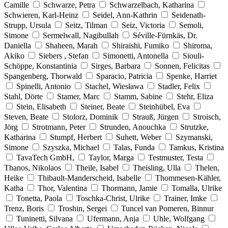
Camille
Schwarze, Petra
Schwarzelbach, Katharina
Schwieren, Karl-Heinz
Seidel, Ann-Kathrin
Seidenath-
Strupp, Ursula
Seitz, Tilman
Seiz, Victoria
Semoli,
Simone
Sermelwall, Nagibullah
Séville-Fürnkäs, Dr.
Daniella
Shaheen, Marah
Shiraishi, Fumiko
Shiroma,
Akiko
Siebers , Stefan
Simonetti, Antonella
Siouli-
Schöppe, Konstantinia
Sirges, Barbara
Sonnen, Felicitas
Spangenberg, Thorwald
Sparacio, Patricia
Spenke, Harriet
Spinelli, Antonio
Stachel, Wiesława
Stadler, Felix
Stahl, Dörte
Stamer, Marc
Stamm, Sabine
Stehr, Eliza
Stein, Elisabeth
Steiner, Beate
Steinhübel, Eva
Steven, Beate
Stolorz, Dominik
Strauß, Jürgen
Stroisch,
Jörg
Strotmann, Peter
Strunden, Anouchka
Strutzke,
Katharina
Stumpf, Herbert
Suhett, Weber
Szymanski,
Simone
Szyszka, Michael
Talas, Funda
Tamkus, Kristina
TavaTech GmbH,
Taylor, Marga
Testmuster, Testa
Thanos, Nikolaos
Theile, Isabel
Theisling, Ulla
Thelen,
Heike
Thibault-Manderscheid, Isabelle
Thommesen-Kähler,
Katha
Thor, Valentina
Thormann, Jamie
Tomalla, Ulrike
Tonetta, Paola
Toschka-Christ, Ulrike
Trainer, Imke
Trenz, Boris
Troshin, Sergei
Tuncel van Pomeren, Binnur
Tuninetti, Silvana
Ufermann, Anja
Uhle, Wolfgang