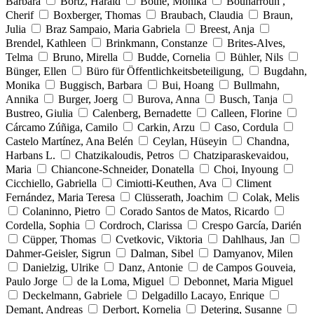
Barbara
Bortz, Harald
Bothe, Monika
Bouharroun ,
Cherif
Boxberger, Thomas
Braubach, Claudia
Braun,
Julia
Braz Sampaio, Maria Gabriela
Breest, Anja
Brendel, Kathleen
Brinkmann, Constanze
Brites-Alves,
Telma
Bruno, Mirella
Budde, Cornelia
Bühler, Nils
Bünger, Ellen
Büro für Öffentlichkeitsbeteiligung,
Bugdahn,
Monika
Buggisch, Barbara
Bui, Hoang
Bullmahn,
Annika
Burger, Joerg
Burova, Anna
Busch, Tanja
Bustreo, Giulia
Calenberg, Bernadette
Calleen, Florine
Cárcamo Zúñiga, Camilo
Carkin, Arzu
Caso, Cordula
Castelo Martínez, Ana Belén
Ceylan, Hüseyin
Chandna,
Harbans L.
Chatzikaloudis, Petros
Chatziparaskevaidou,
Maria
Chiancone-Schneider, Donatella
Choi, Inyoung
Cicchiello, Gabriella
Cimiotti-Keuthen, Ava
Climent
Fernández, Maria Teresa
Clüsserath, Joachim
Colak, Melis
Colaninno, Pietro
Corado Santos de Matos, Ricardo
Cordella, Sophia
Cordroch, Clarissa
Crespo García, Darién
Cüpper, Thomas
Cvetkovic, Viktoria
Dahlhaus, Jan
Dahmer-Geisler, Sigrun
Dalman, Sibel
Damyanov, Milen
Danielzig, Ulrike
Danz, Antonie
de Campos Gouveia,
Paulo Jorge
de la Loma, Miguel
Debonnet, Maria Miguel
Deckelmann, Gabriele
Delgadillo Lacayo, Enrique
Demant, Andreas
Derbort, Kornelia
Detering, Susanne