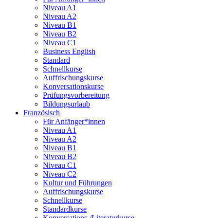
Niveau A1
Niveau A2
Niveau B1
Niveau B2
Niveau C1
Business English
Standard
Schnellkurse
Auffrischungskurse
Konversationskurse
Prüfungsvorbereitung
Bildungsurlaub
Französisch
Für Anfänger*innen
Niveau A1
Niveau A2
Niveau B1
Niveau B2
Niveau C1
Niveau C2
Kultur und Führungen
Auffrischungskurse
Schnellkurse
Standardkurse
Konversations-/Literaturkurse