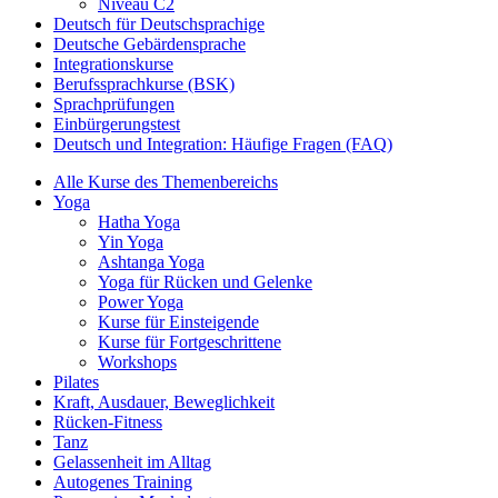
Niveau C2
Deutsch für Deutschsprachige
Deutsche Gebärdensprache
Integrationskurse
Berufssprachkurse (BSK)
Sprachprüfungen
Einbürgerungstest
Deutsch und Integration: Häufige Fragen (FAQ)
Alle Kurse des Themenbereichs
Yoga
Hatha Yoga
Yin Yoga
Ashtanga Yoga
Yoga für Rücken und Gelenke
Power Yoga
Kurse für Einsteigende
Kurse für Fortgeschrittene
Workshops
Pilates
Kraft, Ausdauer, Beweglichkeit
Rücken-Fitness
Tanz
Gelassenheit im Alltag
Autogenes Training