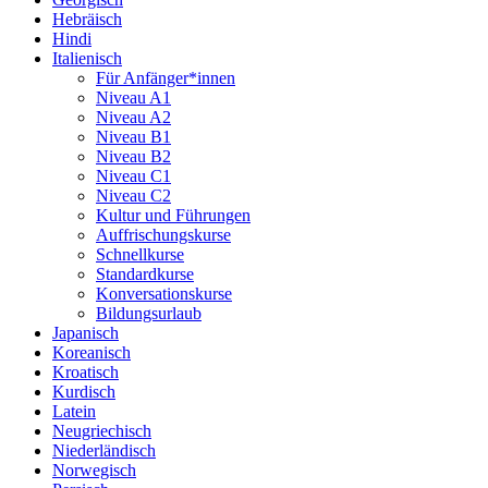
Hebräisch
Hindi
Italienisch
Für Anfänger*innen
Niveau A1
Niveau A2
Niveau B1
Niveau B2
Niveau C1
Niveau C2
Kultur und Führungen
Auffrischungskurse
Schnellkurse
Standardkurse
Konversationskurse
Bildungsurlaub
Japanisch
Koreanisch
Kroatisch
Kurdisch
Latein
Neugriechisch
Niederländisch
Norwegisch