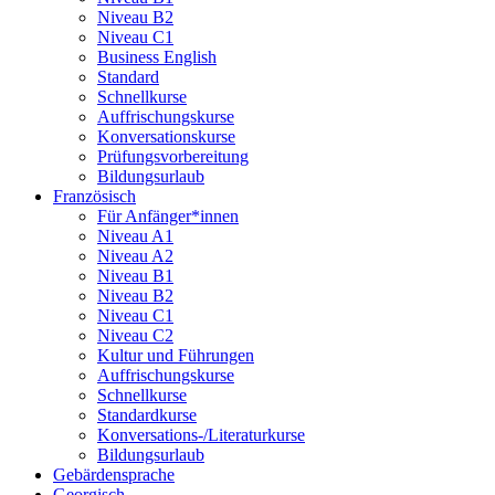
Niveau B2
Niveau C1
Business English
Standard
Schnellkurse
Auffrischungskurse
Konversationskurse
Prüfungsvorbereitung
Bildungsurlaub
Französisch
Für Anfänger*innen
Niveau A1
Niveau A2
Niveau B1
Niveau B2
Niveau C1
Niveau C2
Kultur und Führungen
Auffrischungskurse
Schnellkurse
Standardkurse
Konversations-/Literaturkurse
Bildungsurlaub
Gebärdensprache
Georgisch