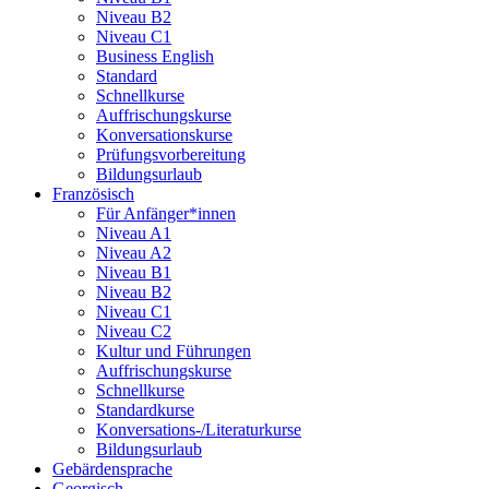
Niveau B2
Niveau C1
Business English
Standard
Schnellkurse
Auffrischungskurse
Konversationskurse
Prüfungsvorbereitung
Bildungsurlaub
Französisch
Für Anfänger*innen
Niveau A1
Niveau A2
Niveau B1
Niveau B2
Niveau C1
Niveau C2
Kultur und Führungen
Auffrischungskurse
Schnellkurse
Standardkurse
Konversations-/Literaturkurse
Bildungsurlaub
Gebärdensprache
Georgisch