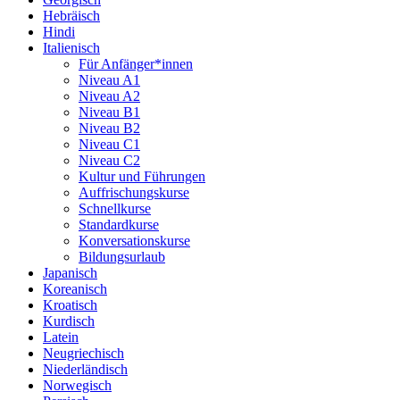
Hebräisch
Hindi
Italienisch
Für Anfänger*innen
Niveau A1
Niveau A2
Niveau B1
Niveau B2
Niveau C1
Niveau C2
Kultur und Führungen
Auffrischungskurse
Schnellkurse
Standardkurse
Konversationskurse
Bildungsurlaub
Japanisch
Koreanisch
Kroatisch
Kurdisch
Latein
Neugriechisch
Niederländisch
Norwegisch