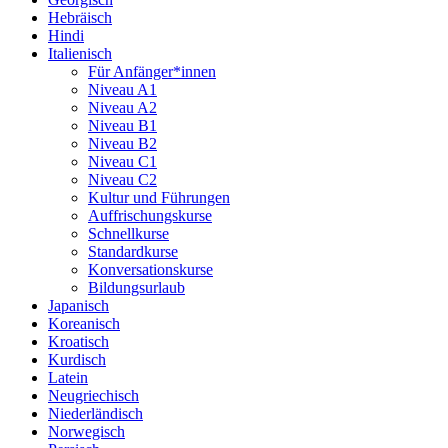
Hebräisch
Hindi
Italienisch
Für Anfänger*innen
Niveau A1
Niveau A2
Niveau B1
Niveau B2
Niveau C1
Niveau C2
Kultur und Führungen
Auffrischungskurse
Schnellkurse
Standardkurse
Konversationskurse
Bildungsurlaub
Japanisch
Koreanisch
Kroatisch
Kurdisch
Latein
Neugriechisch
Niederländisch
Norwegisch