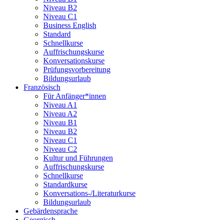
Niveau B2
Niveau C1
Business English
Standard
Schnellkurse
Auffrischungskurse
Konversationskurse
Prüfungsvorbereitung
Bildungsurlaub
Französisch
Für Anfänger*innen
Niveau A1
Niveau A2
Niveau B1
Niveau B2
Niveau C1
Niveau C2
Kultur und Führungen
Auffrischungskurse
Schnellkurse
Standardkurse
Konversations-/Literaturkurse
Bildungsurlaub
Gebärdensprache
Georgisch