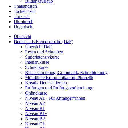
Bildungsurlaub
Thailändisch
Tschechisch
Türkisch
Ukrainisch
Ungarisch
Übersicht
Deutsch als Fremdsprache (DaF)
Übersicht DaF
Lesen und Schreiben
Superintensivkurse
Intensivkurse
Schnellkurse
Rechtschreibung, Grammatik, Schreibtraining
Mündliche Kommunikation, Phonetik
Kreativ Deutsch lernen
Prüfungen und Prüfungsvorbereitung
Onlinekurse
Niveau A1 - Für Anfänger*innen
Niveau A2
Niveau B1
Niveau B1+
Niveau B2
Niveau C1