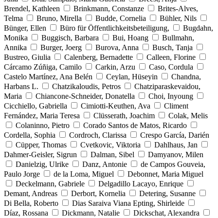
Brendel, Kathleen
Brinkmann, Constanze
Brites-Alves,
Telma
Bruno, Mirella
Budde, Cornelia
Bühler, Nils
Bünger, Ellen
Büro für Öffentlichkeitsbeteiligung,
Bugdahn,
Monika
Buggisch, Barbara
Bui, Hoang
Bullmahn,
Annika
Burger, Joerg
Burova, Anna
Busch, Tanja
Bustreo, Giulia
Calenberg, Bernadette
Calleen, Florine
Cárcamo Zúñiga, Camilo
Carkin, Arzu
Caso, Cordula
Castelo Martínez, Ana Belén
Ceylan, Hüseyin
Chandna,
Harbans L.
Chatzikaloudis, Petros
Chatziparaskevaidou,
Maria
Chiancone-Schneider, Donatella
Choi, Inyoung
Cicchiello, Gabriella
Cimiotti-Keuthen, Ava
Climent
Fernández, Maria Teresa
Clüsserath, Joachim
Colak, Melis
Colaninno, Pietro
Corado Santos de Matos, Ricardo
Cordella, Sophia
Cordroch, Clarissa
Crespo García, Darién
Cüpper, Thomas
Cvetkovic, Viktoria
Dahlhaus, Jan
Dahmer-Geisler, Sigrun
Dalman, Sibel
Damyanov, Milen
Danielzig, Ulrike
Danz, Antonie
de Campos Gouveia,
Paulo Jorge
de la Loma, Miguel
Debonnet, Maria Miguel
Deckelmann, Gabriele
Delgadillo Lacayo, Enrique
Demant, Andreas
Derbort, Kornelia
Detering, Susanne
Di Bella, Roberto
Dias Saraiva Viana Epting, Shirleide
Díaz, Rossana
Dickmann, Natalie
Dickschat, Alexandra