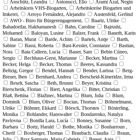
Anschütz, Leandra
Antonucci, Elio
Arami Azal, Negin
Arbeitskreis VHS-Biogarten,
Arbeitskreise Biogarten und
Imkerei,
Arroyo Fernández, Alejandro
Austenfeld, Gerlind
AWO - Büro für Bürgerengagement,
Baartz, Ulrike
Bahadorifar, Hakhamanesh
Bahn, Caroline
Bajrushi,
Mohamed
Baloyan, Lusine
Balzer, Frank
Baneth, Karin
Baran, Murat
Barde, Achim
Bartels, Antje
Barth,
Sabine
Bassi, Roberta
Bast-Kessler, Constanze
Bastian,
Nora
Bata Calleen, Lucia
Bauer, Sam
Bebin Cúneo,
Sergio
Bechhaus-Gerst, Marianne
Becker, Martina
Becker, Helga
Becker, Thomas
Beeres, Kassandra
Beltzig, Gregor
Bendel, Hannah
Bender, Larissa
Berg-
Breuer, Iben
Bernhard, Andrea
Berscheid-Kimeridze, Irma
Beselt, Sascha
Beth, Brunni
Beyer, Kristina
Bierschenk, Florian
Biert, Angelika
Bitter, Christian
Blaß, Bettina
Blažinec, Martina
Blum, Julia
Blum,
Dominik
Blum, Oliver
Bocian, Thomas
Böhmelmann,
Ulrike
Böhmer, Ekkard
Börsch, Thorsten
Bösterling,
Monika
Bohlander, Hanswalter
Bondarenko, Natalya
Pavlovna
Bonilla Lara, Lucía
Bonney, Susanne
Born,
Barbara
Bortz, Harald
Bothe, Monika
Bouharroun ,
Cherif
Boxberger, Thomas
Braubach, Claudia
Braun,
Julia
Braz Sampaio, Maria Gabriela
Breest, Anja