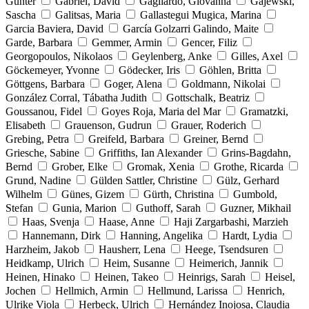
Günter
Gabriel, David
Gagliardo, Giovanna
Gajewski,
Sascha
Galitsas, Maria
Gallastegui Mugica, Marina
Garcia Baviera, David
García Golzarri Galindo, Maite
Garde, Barbara
Gemmer, Armin
Gencer, Filiz
Georgopoulos, Nikolaos
Geylenberg, Anke
Gilles, Axel
Göckemeyer, Yvonne
Gödecker, Iris
Göhlen, Britta
Göttgens, Barbara
Goger, Alena
Goldmann, Nikolai
González Corral, Tábatha Judith
Gottschalk, Beatriz
Goussanou, Fidel
Goyes Roja, Maria del Mar
Gramatzki,
Elisabeth
Grauenson, Gudrun
Grauer, Roderich
Grebing, Petra
Greifeld, Barbara
Greiner, Bernd
Griesche, Sabine
Griffiths, Ian Alexander
Grins-Bagdahn,
Bernd
Grober, Elke
Gromak, Xenia
Grothe, Ricarda
Grund, Nadine
Gülden Sattler, Christine
Gülz, Gerhard
Wilhelm
Günes, Gizem
Gürth, Christina
Gumbold,
Stefan
Gunia, Marion
Guthoff, Sarah
Guzner, Mikhail
Haas, Svenja
Haase, Anne
Haji Zargarbashi, Marzieh
Hannemann, Dirk
Hanning, Angelika
Hardt, Lydia
Harzheim, Jakob
Hausherr, Lena
Heege, Tsendsuren
Heidkamp, Ulrich
Heim, Susanne
Heimerich, Jannik
Heinen, Hinako
Heinen, Takeo
Heinrigs, Sarah
Heisel,
Jochen
Hellmich, Armin
Hellmund, Larissa
Henrich,
Ulrike Viola
Herbeck, Ulrich
Hernández Inojosa, Claudia