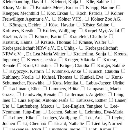
Kleinehanding, David
Kleinert, Katja
Klie, Sabine
Klose, Martin
Kmiotek-Meier, Emilia
Knapp, Nadine
Knepper, Mechthild
Koc, Erkan
Koch, Patricia
Kölner
Freiwilligen Agentur e.V.,
Kölner VHS,
Kölner Zoo AG,
Könsgen, Deidre
Köse, Haydar
Köster, Sabine
Kohlwes, Kerstin
Kollers, Wolfgang
Korpel Myr, Avital
Kozlina, Alla
Krämer, Karin
Kranefeld, Charlotte
Kratsiuk, Hanna
Krause, Thomas
Krause, Walter
Krebsgesellschaft NRW e.V., Dr. Uhlig -
Krebsgesellschaft
NRW e.V., , Dr. Lea Maria Winter
Kreiterling, Sonja
Kreutz,
Ingeborg
Kreuzer, Jessica
Krieger, Viktoria
Krosse,
Renate
Krott, Christina
Krüger, Claudia
Krüger, Sabine
Krypczyk, Kathrin
Kubinski, Anke
Kürsch, Claudia
Kuhlmey, Noelle
Kuhsel, Thomas
Kunkel, Eva
Kunz-
Schumacher, Roswitha
Kutz, Monika
Labus-Jaeger, Ulrike
Lachmann, Ellen
Lammers, Britta
Lampasona, Maria
Grazia
Landwehr, Renate
Lanfermann, Angelika
Lang,
Ines
Lara Espino, Antonio Jesús
Latuszek, Esther
Lauer,
Ute
Laufenberg, Marcus
Lee-Englert, Yanghee
Lee-
Neumann, Jung-Eun
Leenen, Sabine
Lehming, Eva-Maria
Lehnert, Elke
Lentges, Wolfgang
Leu, Anja
Leyhe,
Jochen
Li, Chenhao
Licard, Nathalie
Liedtke, Norbert
Liekendael, Rudi
Lindblom, Ingrid
Link, Armin