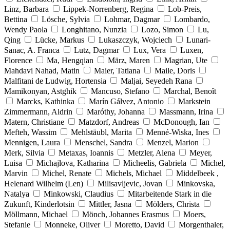
Linz, Barbara
Lippek-Norrenberg, Regina
Lob-Preis,
Bettina
Lösche, Sylvia
Lohmar, Dagmar
Lombardo,
Wendy Paola
Longhitano, Nunzia
Lozo, Simon
Lu,
Qing
Lücke, Markus
Lukaszczyk, Wojciech
Lunari-
Sanac, A. Franca
Lutz, Dagmar
Lux, Vera
Luxen,
Florence
Ma, Hengqian
März, Maren
Magrian, Ute
Mahdavi Nahad, Matin
Maier, Tatiana
Maile, Doris
Malfitani de Ludwig, Hortensia
Maljai, Seyedeh Rana
Mamikonyan, Astghik
Mancuso, Stefano
Marchal, Benoît
Marcks, Kathinka
Marín Gálvez, Antonio
Markstein
Zimmermann, Aldrin
Maróthy, Johanna
Massmann, Irina
Matern, Christiane
Matzdorf, Andreas
McDonough, Ian
Mefteh, Wassim
Mehlstäubl, Marita
Menné-Wiska, Ines
Mennigen, Laura
Menschel, Sandra
Menzel, Marion
Merk, Silvia
Metaxas, Ioannis
Metzler, Alena
Meyer,
Luisa
Michajlova, Katharina
Micheelis, Gabriela
Michel,
Marvin
Michel, Renate
Michels, Michael
Middelbeek ,
Helenard Wilhelm (Len)
Milisavljevic, Jovan
Minkovska,
Natalya
Minkowski, Claudius
Mitarbeitende Stark in die
Zukunft, Kinderlotsin
Mittler, Jasna
Mölders, Christa
Möllmann, Michael
Mönch, Johannes Erasmus
Moers,
Stefanie
Monneke, Oliver
Moretto, David
Morgenthaler,