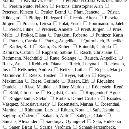
Marion
Pavlikova, Patricia
Pereira da Costa Wätzold, Juliane
Pereira Pinto, Nélson
Perkins, Christopher Alan
Petersen, Kirsten
Peuler, Bernd
Pfarr, Jeanette
Pfister,
Hildegard
Philipp, Hildegard
Piccolo, Altera
Plewka,
Jürgen
Polacco, Teresa
Polat, Yusuf
Pourmansour, Jaleh
Precht, Filine
Predeek, Annette
Preiß, Jürgen
Pries,
Malte
Prokot, Diana
Puggioni, Roberto
Punitzer, Karin
Putzien, Carola
Putzig, Angelika
Quirmbach, Benedikt
Radler, Ralf
Radu, Dr. Robert
Rainoldi, Carlotta
Ramrath, Carolin
Rappard, Sabine
Rasch, Christiane
Rathmann, Mechthild
Raue, Solange
Rausch, Angelika
Reetz, Anja
Rehbock, Diana
Reich, Lucyna
Reichwein,
Insa
Reißmeier, Andrea
Reitzer, Lothar
Repisti, Marija
Marinovic
Reters, Torsten
Reyer, Fabian
Riegel,
Maximilian
Riese, Gerlinde
Riesen, Elfi
Riquelme,
Daniela
Risse, Matilda
Ritter, Marion
Röderstein, René
Röhl, Christiane
Rogalski, Carola
Roggendorf, Agnes
Roggenkamp, Stefan
Roiban, Daniel-Cristian
Rosales
Vásquez, Miroslava Arely
Rosenstein, Marina
Rosenthal,
Martina
Rühmann, Lars
Rütten, Nora
Saft, Jasmin
Sagiroglu, Özlem
Sakallah, Abir
Salièges, Claire
Samans, Alexander
Sanduijav, Oyungerel
Sato, Hidekazu
Sauer, Birgit
Scarpa, Verónica
Schaab-Jerzembeck,