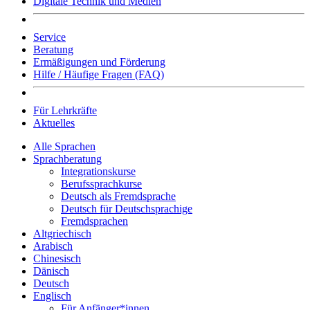
Digitale Technik und Medien
Service
Beratung
Ermäßigungen und Förderung
Hilfe / Häufige Fragen (FAQ)
Für Lehrkräfte
Aktuelles
Alle Sprachen
Sprachberatung
Integrationskurse
Berufssprachkurse
Deutsch als Fremdsprache
Deutsch für Deutschsprachige
Fremdsprachen
Altgriechisch
Arabisch
Chinesisch
Dänisch
Deutsch
Englisch
Für Anfänger*innen