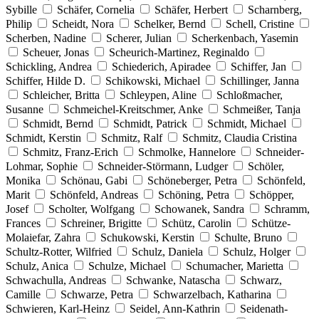
Sybille
Schäfer, Cornelia
Schäfer, Herbert
Scharnberg,
Philip
Scheidt, Nora
Schelker, Bernd
Schell, Cristine
Scherben, Nadine
Scherer, Julian
Scherkenbach, Yasemin
Scheuer, Jonas
Scheurich-Martinez, Reginaldo
Schickling, Andrea
Schiederich, Apiradee
Schiffer, Jan
Schiffer, Hilde D.
Schikowski, Michael
Schillinger, Janna
Schleicher, Britta
Schleypen, Aline
Schloßmacher,
Susanne
Schmeichel-Kreitschmer, Anke
Schmeißer, Tanja
Schmidt, Bernd
Schmidt, Patrick
Schmidt, Michael
Schmidt, Kerstin
Schmitz, Ralf
Schmitz, Claudia Cristina
Schmitz, Franz-Erich
Schmolke, Hannelore
Schneider-
Lohmar, Sophie
Schneider-Störmann, Ludger
Schöler,
Monika
Schönau, Gabi
Schöneberger, Petra
Schönfeld,
Marit
Schönfeld, Andreas
Schöning, Petra
Schöpper,
Josef
Scholter, Wolfgang
Schowanek, Sandra
Schramm,
Frances
Schreiner, Brigitte
Schütz, Carolin
Schütze-
Molaiefar, Zahra
Schukowski, Kerstin
Schulte, Bruno
Schultz-Rotter, Wilfried
Schulz, Daniela
Schulz, Holger
Schulz, Anica
Schulze, Michael
Schumacher, Marietta
Schwachulla, Andreas
Schwanke, Natascha
Schwarz,
Camille
Schwarze, Petra
Schwarzelbach, Katharina
Schwieren, Karl-Heinz
Seidel, Ann-Kathrin
Seidenath-