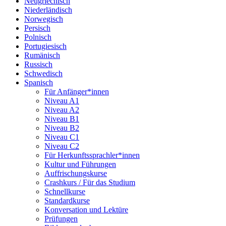
Neugriechisch
Niederländisch
Norwegisch
Persisch
Polnisch
Portugiesisch
Rumänisch
Russisch
Schwedisch
Spanisch
Für Anfänger*innen
Niveau A1
Niveau A2
Niveau B1
Niveau B2
Niveau C1
Niveau C2
Für Herkunftssprachler*innen
Kultur und Führungen
Auffrischungskurse
Crashkurs / Für das Studium
Schnellkurse
Standardkurse
Konversation und Lektüre
Prüfungen