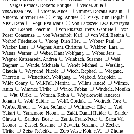
Vargas Estrada, Roberto Enrique
Velder, Julia
vhs.wissen live,
Vicente, Alice
Vimmer, Rozalia Katalin
Vincent, Summer Lee
Virag, Andrea
Visky, Ruth-Boglár
Vissi, Rena
Vogt, Eva-Maria
von Latoszek, Ewa Katarzyna
von Loeben, Joachim
von Pikarski-Trenz, Gabriele
von
Poser, Constanze
von Westerholt, Karl
von Wild, Bettina
Vorhof, Friederike
Vuong, Dien-Hieu
Wabner, Paul
Wacker, Lena
Wagner, Anna Christine
Waldron, Lara
Waters, Werner
Weber, Hans Wolfgang
Weber, Jens
Wegner-Katzenstein, Andrea
Weinbach, Susanne
Weiß,
Dagmar
Wende, Michaela
Wendt, Michael
Wessling,
Claudia
Weynand, Nicole
Wiech, Raphael
Wiegand,
Thorsten
Wieneritsch, Wolfgang
Wigbold, Marjolein
Wildt, Conny
Will-Fall, Martina
Willms, André
Wilmes,
Anita
Wimmer, Ulrike
Winke, Fabian
Wirkkala, Monika
Witt, Ulrike
Wittrien, Robin
Wojtakowski, Andreas
Johann
Wolf, Sabine
Wolff, Cordula
Wolfradt, Jörg
Worbs, Jürgen
Wüst, Stefanie
Wulfmeyer, Eike
Yagi,
Yukari
Yamamoto, Naomi
Zaidi, Danial Haider
Zander,
Christa
Zanders, Beate
Zantis, Franz-Peter
Zarca Val,
Leonor
Zaspel, Susanne
Zawieja, Suzanna
Zecher,
Ulrike
Zeiss, Rebekka
Zero Waste Köln e.V.,
Zhong,