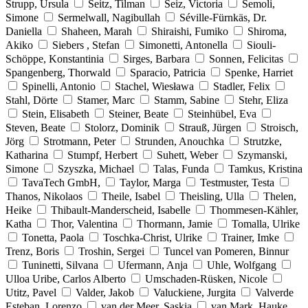
Strupp, Ursula
Seitz, Tilman
Seiz, Victoria
Semoli,
Simone
Sermelwall, Nagibullah
Séville-Fürnkäs, Dr.
Daniella
Shaheen, Marah
Shiraishi, Fumiko
Shiroma,
Akiko
Siebers , Stefan
Simonetti, Antonella
Siouli-
Schöppe, Konstantinia
Sirges, Barbara
Sonnen, Felicitas
Spangenberg, Thorwald
Sparacio, Patricia
Spenke, Harriet
Spinelli, Antonio
Stachel, Wiesława
Stadler, Felix
Stahl, Dörte
Stamer, Marc
Stamm, Sabine
Stehr, Eliza
Stein, Elisabeth
Steiner, Beate
Steinhübel, Eva
Steven, Beate
Stolorz, Dominik
Strauß, Jürgen
Stroisch,
Jörg
Strotmann, Peter
Strunden, Anouchka
Strutzke,
Katharina
Stumpf, Herbert
Suhett, Weber
Szymanski,
Simone
Szyszka, Michael
Talas, Funda
Tamkus, Kristina
TavaTech GmbH,
Taylor, Marga
Testmuster, Testa
Thanos, Nikolaos
Theile, Isabel
Theisling, Ulla
Thelen,
Heike
Thibault-Manderscheid, Isabelle
Thommesen-Kähler,
Katha
Thor, Valentina
Thormann, Jamie
Tomalla, Ulrike
Tonetta, Paola
Toschka-Christ, Ulrike
Trainer, Imke
Trenz, Boris
Troshin, Sergei
Tuncel van Pomeren, Binnur
Tuninetti, Silvana
Ufermann, Anja
Uhle, Wolfgang
Ulloa Uribe, Carlos Alberto
Umschaden-Rüsken, Nicole
Utitz, Pavel
Valder, Jakob
Valuckiene, Jurgita
Valverde
Esteban, Lorenzo
van der Meer, Saskia
van Mark, Hauke