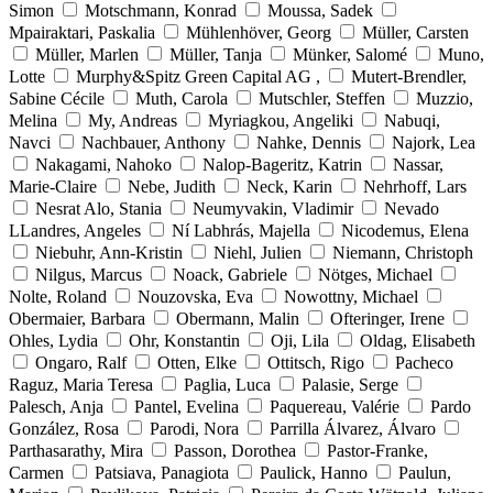
Simon
Motschmann, Konrad
Moussa, Sadek
Mpairaktari, Paskalia
Mühlenhöver, Georg
Müller, Carsten
Müller, Marlen
Müller, Tanja
Münker, Salomé
Muno,
Lotte
Murphy&Spitz Green Capital AG ,
Mutert-Brendler,
Sabine Cécile
Muth, Carola
Mutschler, Steffen
Muzzio,
Melina
My, Andreas
Myriagkou, Angeliki
Nabuqi,
Navci
Nachbauer, Anthony
Nahke, Dennis
Najork, Lea
Nakagami, Nahoko
Nalop-Bageritz, Katrin
Nassar,
Marie-Claire
Nebe, Judith
Neck, Karin
Nehrhoff, Lars
Nesrat Alo, Stania
Neumyvakin, Vladimir
Nevado
LLandres, Angeles
Ní Labhrás, Majella
Nicodemus, Elena
Niebuhr, Ann-Kristin
Niehl, Julien
Niemann, Christoph
Nilgus, Marcus
Noack, Gabriele
Nötges, Michael
Nolte, Roland
Nouzovska, Eva
Nowottny, Michael
Obermaier, Barbara
Obermann, Malin
Ofteringer, Irene
Ohles, Lydia
Ohr, Konstantin
Oji, Lila
Oldag, Elisabeth
Ongaro, Ralf
Otten, Elke
Ottitsch, Rigo
Pacheco
Raguz, Maria Teresa
Paglia, Luca
Palasie, Serge
Palesch, Anja
Pantel, Evelina
Paquereau, Valérie
Pardo
González, Rosa
Parodi, Nora
Parrilla Álvarez, Álvaro
Parthasarathy, Mira
Passon, Dorothea
Pastor-Franke,
Carmen
Patsiava, Panagiota
Paulick, Hanno
Paulun,