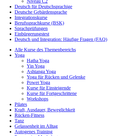
Niveau C2
Deutsch für Deutschsprachige
Deutsche Gebärdensprache
Integrationskurse
Berufssprachkurse (BSK)
Sprachprüfungen
Einbürgerungstest
Deutsch und Integration: Häufige Fragen (FAQ)
Alle Kurse des Themenbereichs
Yoga
Hatha Yoga
Yin Yoga
Ashtanga Yoga
Yoga für Rücken und Gelenke
Power Yoga
Kurse für Einsteigende
Kurse für Fortgeschrittene
Workshops
Pilates
Kraft, Ausdauer, Beweglichkeit
Rücken-Fitness
Tanz
Gelassenheit im Alltag
Autogenes Training