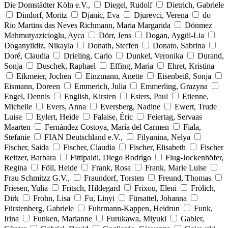
Die Domstädter Köln e.V.,
Diegel, Rudolf
Dietrich, Gabriele
Dindorf, Moritz
Djanic, Eva
Djurevci, Verena
do
Rio Martins das Neves Richmann, Maria Margarida
Dönmez
Mahmutyazicioglu, Ayca
Dörr, Jens
Dogan, Aygül-Lia
Doganyildiz, Nikayla
Donath, Steffen
Donato, Sabrina
Doré, Claudia
Drieling, Carlo
Dunkel, Veronika
Durand,
Sonja
Duschek, Raphael
Effing, Maria
Ehret, Kristina
Eikmeier, Jochen
Einzmann, Anette
Eisenbeiß, Sonja
Eismann, Doreen
Emmerich, Julia
Emmerling, Grazyna
Engel, Dennis
English, Kirsten
Esters, Paul
Etienne,
Michelle
Evers, Anna
Eversberg, Nadine
Ewert, Trude
Luise
Eylert, Heide
Falaise, Éric
Feiertag, Servaas
Maarten
Fernández Costoya, María del Carmen
Fiala,
Stefanie
FIAN Deutschland e.V.,
Filyanina, Nelya
Fischer, Saida
Fischer, Claudia
Fischer, Elisabeth
Fischer
Reitzer, Barbara
Fittipaldi, Diego Rodrigo
Flug-Jockenhöfer,
Regina
Föll, Heide
Frank, Rosa
Frank, Marie Luise
Frau Schmitzz G.V.,
Fraundorf, Torsten
Freund, Thomas
Friesen, Yulia
Fritsch, Hildegard
Frixou, Eleni
Frölich,
Dirk
Frohn, Lisa
Fu, Linyi
Fürsattel, Johanna
Fürstenberg, Gabriele
Fuhrmann-Kappen, Heidrun
Funk,
Irina
Funken, Marianne
Furukawa, Miyuki
Gabler,