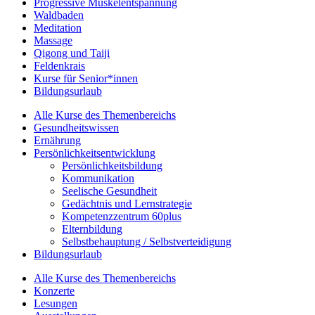
Progressive Muskelentspannung
Waldbaden
Meditation
Massage
Qigong und Taiji
Feldenkrais
Kurse für Senior*innen
Bildungsurlaub
Alle Kurse des Themenbereichs
Gesundheitswissen
Ernährung
Persönlichkeitsentwicklung
Persönlichkeitsbildung
Kommunikation
Seelische Gesundheit
Gedächtnis und Lernstrategie
Kompetenzzentrum 60plus
Elternbildung
Selbstbehauptung / Selbstverteidigung
Bildungsurlaub
Alle Kurse des Themenbereichs
Konzerte
Lesungen