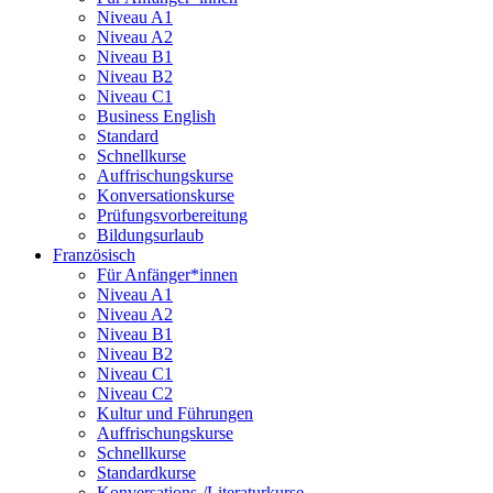
Niveau A1
Niveau A2
Niveau B1
Niveau B2
Niveau C1
Business English
Standard
Schnellkurse
Auffrischungskurse
Konversationskurse
Prüfungsvorbereitung
Bildungsurlaub
Französisch
Für Anfänger*innen
Niveau A1
Niveau A2
Niveau B1
Niveau B2
Niveau C1
Niveau C2
Kultur und Führungen
Auffrischungskurse
Schnellkurse
Standardkurse
Konversations-/Literaturkurse