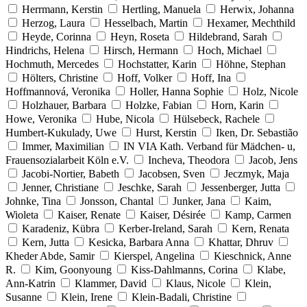
Herrmann, Kerstin
Hertling, Manuela
Herwix, Johanna
Herzog, Laura
Hesselbach, Martin
Hexamer, Mechthild
Heyde, Corinna
Heyn, Roseta
Hildebrand, Sarah
Hindrichs, Helena
Hirsch, Hermann
Hoch, Michael
Hochmuth, Mercedes
Hochstatter, Karin
Höhne, Stephan
Hölters, Christine
Hoff, Volker
Hoff, Ina
Hoffmannová, Veronika
Holler, Hanna Sophie
Holz, Nicole
Holzhauer, Barbara
Holzke, Fabian
Horn, Karin
Howe, Veronika
Hube, Nicola
Hülsebeck, Rachele
Humbert-Kukulady, Uwe
Hurst, Kerstin
Iken, Dr. Sebastião
Immer, Maximilian
IN VIA Kath. Verband für Mädchen- u,
Frauensozialarbeit Köln e.V.
Incheva, Theodora
Jacob, Jens
Jacobi-Nortier, Babeth
Jacobsen, Sven
Jeczmyk, Maja
Jenner, Christiane
Jeschke, Sarah
Jessenberger, Jutta
Johnke, Tina
Jonsson, Chantal
Junker, Jana
Kaim,
Wioleta
Kaiser, Renate
Kaiser, Désirée
Kamp, Carmen
Karadeniz, Kübra
Kerber-Ireland, Sarah
Kern, Renata
Kern, Jutta
Kesicka, Barbara Anna
Khattar, Dhruv
Kheder Abde, Samir
Kierspel, Angelina
Kieschnick, Anne
R.
Kim, Goonyoung
Kiss-Dahlmanns, Corina
Klabe,
Ann-Katrin
Klammer, David
Klaus, Nicole
Klein,
Susanne
Klein, Irene
Klein-Badali, Christine