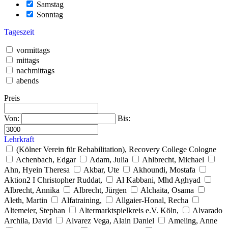
Samstag
Sonntag
Tageszeit
vormittags
mittags
nachmittags
abends
Preis
Von:
Bis:
Lehrkraft
(Kölner Verein für Rehabilitation), Recovery College Cologne
Achenbach, Edgar
Adam, Julia
Ahlbrecht, Michael
Ahn, Hyein Theresa
Akbar, Ute
Akhoundi, Mostafa
Aktion2 I Christopher Ruddat,
Al Kabbani, Mhd Aghyad
Albrecht, Annika
Albrecht, Jürgen
Alchaita, Osama
Aleth, Martin
Alfatraining,
Allgaier-Honal, Recha
Altemeier, Stephan
Altermarktspielkreis e.V. Köln,
Alvarado
Archila, David
Alvarez Vega, Alain Daniel
Ameling, Anne