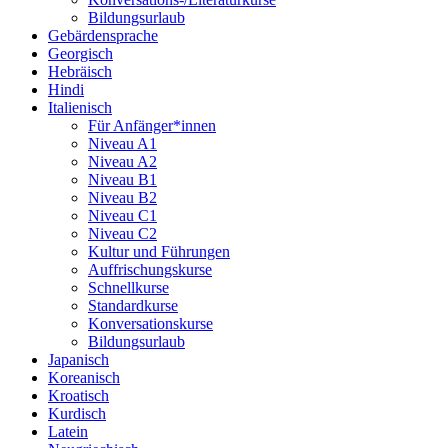
Bildungsurlaub
Gebärdensprache
Georgisch
Hebräisch
Hindi
Italienisch
Für Anfänger*innen
Niveau A1
Niveau A2
Niveau B1
Niveau B2
Niveau C1
Niveau C2
Kultur und Führungen
Auffrischungskurse
Schnellkurse
Standardkurse
Konversationskurse
Bildungsurlaub
Japanisch
Koreanisch
Kroatisch
Kurdisch
Latein