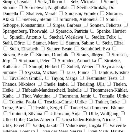
Strupp, Ursula
Seitz, Tilman
Seiz, Victoria
Semoli,
Simone
Sermelwall, Nagibullah
Séville-Fürnkäs, Dr.
Daniella
Shaheen, Marah
Shiraishi, Fumiko
Shiroma,
Akiko
Siebers , Stefan
Simonetti, Antonella
Siouli-
Schöppe, Konstantinia
Sirges, Barbara
Sonnen, Felicitas
Spangenberg, Thorwald
Sparacio, Patricia
Spenke, Harriet
Spinelli, Antonio
Stachel, Wiesława
Stadler, Felix
Stahl, Dörte
Stamer, Marc
Stamm, Sabine
Stehr, Eliza
Stein, Elisabeth
Steiner, Beate
Steinhübel, Eva
Steven, Beate
Stolorz, Dominik
Strauß, Jürgen
Stroisch,
Jörg
Strotmann, Peter
Strunden, Anouchka
Strutzke,
Katharina
Stumpf, Herbert
Suhett, Weber
Szymanski,
Simone
Szyszka, Michael
Talas, Funda
Tamkus, Kristina
TavaTech GmbH,
Taylor, Marga
Testmuster, Testa
Thanos, Nikolaos
Theile, Isabel
Theisling, Ulla
Thelen,
Heike
Thibault-Manderscheid, Isabelle
Thommesen-Kähler,
Katha
Thor, Valentina
Thormann, Jamie
Tomalla, Ulrike
Tonetta, Paola
Toschka-Christ, Ulrike
Trainer, Imke
Trenz, Boris
Troshin, Sergei
Tuncel van Pomeren, Binnur
Tuninetti, Silvana
Ufermann, Anja
Uhle, Wolfgang
Ulloa Uribe, Carlos Alberto
Umschaden-Rüsken, Nicole
Utitz, Pavel
Valder, Jakob
Valuckiene, Jurgita
Valverde
Esteban, Lorenzo
van der Meer, Saskia
van Mark, Hauke