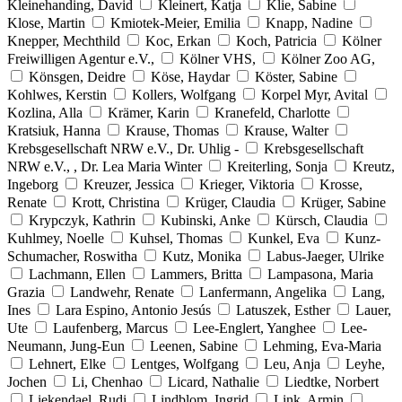
Kleinehanding, David
Kleinert, Katja
Klie, Sabine
Klose, Martin
Kmiotek-Meier, Emilia
Knapp, Nadine
Knepper, Mechthild
Koc, Erkan
Koch, Patricia
Kölner
Freiwilligen Agentur e.V.,
Kölner VHS,
Kölner Zoo AG,
Könsgen, Deidre
Köse, Haydar
Köster, Sabine
Kohlwes, Kerstin
Kollers, Wolfgang
Korpel Myr, Avital
Kozlina, Alla
Krämer, Karin
Kranefeld, Charlotte
Kratsiuk, Hanna
Krause, Thomas
Krause, Walter
Krebsgesellschaft NRW e.V., Dr. Uhlig -
Krebsgesellschaft
NRW e.V., , Dr. Lea Maria Winter
Kreiterling, Sonja
Kreutz,
Ingeborg
Kreuzer, Jessica
Krieger, Viktoria
Krosse,
Renate
Krott, Christina
Krüger, Claudia
Krüger, Sabine
Krypczyk, Kathrin
Kubinski, Anke
Kürsch, Claudia
Kuhlmey, Noelle
Kuhsel, Thomas
Kunkel, Eva
Kunz-
Schumacher, Roswitha
Kutz, Monika
Labus-Jaeger, Ulrike
Lachmann, Ellen
Lammers, Britta
Lampasona, Maria
Grazia
Landwehr, Renate
Lanfermann, Angelika
Lang,
Ines
Lara Espino, Antonio Jesús
Latuszek, Esther
Lauer,
Ute
Laufenberg, Marcus
Lee-Englert, Yanghee
Lee-
Neumann, Jung-Eun
Leenen, Sabine
Lehming, Eva-Maria
Lehnert, Elke
Lentges, Wolfgang
Leu, Anja
Leyhe,
Jochen
Li, Chenhao
Licard, Nathalie
Liedtke, Norbert
Liekendael, Rudi
Lindblom, Ingrid
Link, Armin