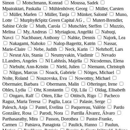
Simon
Motschmann, Konrad
Moussa, Sadek
Mpairaktari, Paskalia
Mühlenhöver, Georg
Müller, Carsten
Müller, Marlen
Müller, Tanja
Münker, Salomé
Muno,
Lotte
Murphy&Spitz Green Capital AG ,
Mutert-Brendler,
Sabine Cécile
Muth, Carola
Mutschler, Steffen
Muzzio,
Melina
My, Andreas
Myriagkou, Angeliki
Nabuqi,
Navci
Nachbauer, Anthony
Nahke, Dennis
Najork, Lea
Nakagami, Nahoko
Nalop-Bageritz, Katrin
Nassar,
Marie-Claire
Nebe, Judith
Neck, Karin
Nehrhoff, Lars
Nesrat Alo, Stania
Neumyvakin, Vladimir
Nevado
LLandres, Angeles
Ní Labhrás, Majella
Nicodemus, Elena
Niebuhr, Ann-Kristin
Niehl, Julien
Niemann, Christoph
Nilgus, Marcus
Noack, Gabriele
Nötges, Michael
Nolte, Roland
Nouzovska, Eva
Nowottny, Michael
Obermaier, Barbara
Obermann, Malin
Ofteringer, Irene
Ohles, Lydia
Ohr, Konstantin
Oji, Lila
Oldag, Elisabeth
Ongaro, Ralf
Otten, Elke
Ottitsch, Rigo
Pacheco
Raguz, Maria Teresa
Paglia, Luca
Palasie, Serge
Palesch, Anja
Pantel, Evelina
Paquereau, Valérie
Pardo
González, Rosa
Parodi, Nora
Parrilla Álvarez, Álvaro
Parthasarathy, Mira
Passon, Dorothea
Pastor-Franke,
Carmen
Patsiava, Panagiota
Paulick, Hanno
Paulun,