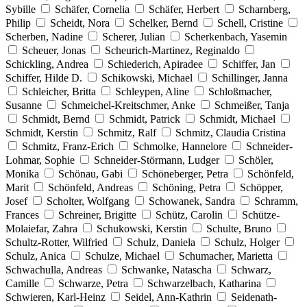
Sybille
Schäfer, Cornelia
Schäfer, Herbert
Scharnberg,
Philip
Scheidt, Nora
Schelker, Bernd
Schell, Cristine
Scherben, Nadine
Scherer, Julian
Scherkenbach, Yasemin
Scheuer, Jonas
Scheurich-Martinez, Reginaldo
Schickling, Andrea
Schiederich, Apiradee
Schiffer, Jan
Schiffer, Hilde D.
Schikowski, Michael
Schillinger, Janna
Schleicher, Britta
Schleypen, Aline
Schloßmacher,
Susanne
Schmeichel-Kreitschmer, Anke
Schmeißer, Tanja
Schmidt, Bernd
Schmidt, Patrick
Schmidt, Michael
Schmidt, Kerstin
Schmitz, Ralf
Schmitz, Claudia Cristina
Schmitz, Franz-Erich
Schmolke, Hannelore
Schneider-
Lohmar, Sophie
Schneider-Störmann, Ludger
Schöler,
Monika
Schönau, Gabi
Schöneberger, Petra
Schönfeld,
Marit
Schönfeld, Andreas
Schöning, Petra
Schöpper,
Josef
Scholter, Wolfgang
Schowanek, Sandra
Schramm,
Frances
Schreiner, Brigitte
Schütz, Carolin
Schütze-
Molaiefar, Zahra
Schukowski, Kerstin
Schulte, Bruno
Schultz-Rotter, Wilfried
Schulz, Daniela
Schulz, Holger
Schulz, Anica
Schulze, Michael
Schumacher, Marietta
Schwachulla, Andreas
Schwanke, Natascha
Schwarz,
Camille
Schwarze, Petra
Schwarzelbach, Katharina
Schwieren, Karl-Heinz
Seidel, Ann-Kathrin
Seidenath-