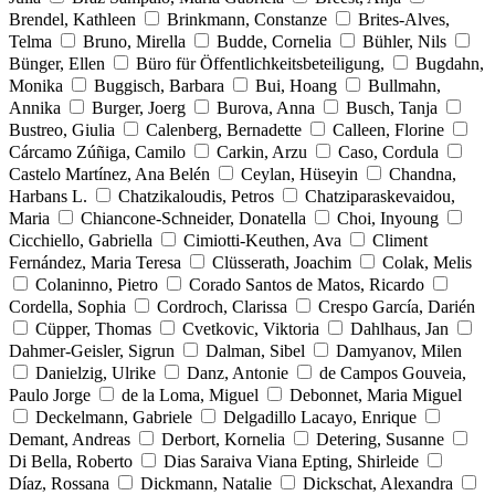
Brendel, Kathleen
Brinkmann, Constanze
Brites-Alves,
Telma
Bruno, Mirella
Budde, Cornelia
Bühler, Nils
Bünger, Ellen
Büro für Öffentlichkeitsbeteiligung,
Bugdahn,
Monika
Buggisch, Barbara
Bui, Hoang
Bullmahn,
Annika
Burger, Joerg
Burova, Anna
Busch, Tanja
Bustreo, Giulia
Calenberg, Bernadette
Calleen, Florine
Cárcamo Zúñiga, Camilo
Carkin, Arzu
Caso, Cordula
Castelo Martínez, Ana Belén
Ceylan, Hüseyin
Chandna,
Harbans L.
Chatzikaloudis, Petros
Chatziparaskevaidou,
Maria
Chiancone-Schneider, Donatella
Choi, Inyoung
Cicchiello, Gabriella
Cimiotti-Keuthen, Ava
Climent
Fernández, Maria Teresa
Clüsserath, Joachim
Colak, Melis
Colaninno, Pietro
Corado Santos de Matos, Ricardo
Cordella, Sophia
Cordroch, Clarissa
Crespo García, Darién
Cüpper, Thomas
Cvetkovic, Viktoria
Dahlhaus, Jan
Dahmer-Geisler, Sigrun
Dalman, Sibel
Damyanov, Milen
Danielzig, Ulrike
Danz, Antonie
de Campos Gouveia,
Paulo Jorge
de la Loma, Miguel
Debonnet, Maria Miguel
Deckelmann, Gabriele
Delgadillo Lacayo, Enrique
Demant, Andreas
Derbort, Kornelia
Detering, Susanne
Di Bella, Roberto
Dias Saraiva Viana Epting, Shirleide
Díaz, Rossana
Dickmann, Natalie
Dickschat, Alexandra