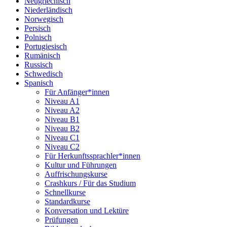
Neugriechisch
Niederländisch
Norwegisch
Persisch
Polnisch
Portugiesisch
Rumänisch
Russisch
Schwedisch
Spanisch
Für Anfänger*innen
Niveau A1
Niveau A2
Niveau B1
Niveau B2
Niveau C1
Niveau C2
Für Herkunftssprachler*innen
Kultur und Führungen
Auffrischungskurse
Crashkurs / Für das Studium
Schnellkurse
Standardkurse
Konversation und Lektüre
Prüfungen