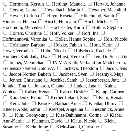
Herrmann, Kerstin
Hertling, Manuela
Herwix, Johanna
Herzog, Laura
Hesselbach, Martin
Hexamer, Mechthild
Heyde, Corinna
Heyn, Roseta
Hildebrand, Sarah
Hindrichs, Helena
Hirsch, Hermann
Hoch, Michael
Hochmuth, Mercedes
Hochstatter, Karin
Höhne, Stephan
Hölters, Christine
Hoff, Volker
Hoff, Ina
Hoffmannová, Veronika
Holler, Hanna Sophie
Holz, Nicole
Holzhauer, Barbara
Holzke, Fabian
Horn, Karin
Howe, Veronika
Hube, Nicola
Hülsebeck, Rachele
Humbert-Kukulady, Uwe
Hurst, Kerstin
Iken, Dr. Sebastião
Immer, Maximilian
IN VIA Kath. Verband für Mädchen- u,
Frauensozialarbeit Köln e.V.
Incheva, Theodora
Jacob, Jens
Jacobi-Nortier, Babeth
Jacobsen, Sven
Jeczmyk, Maja
Jenner, Christiane
Jeschke, Sarah
Jessenberger, Jutta
Johnke, Tina
Jonsson, Chantal
Junker, Jana
Kaim,
Wioleta
Kaiser, Renate
Kaiser, Désirée
Kamp, Carmen
Karadeniz, Kübra
Kerber-Ireland, Sarah
Kern, Renata
Kern, Jutta
Kesicka, Barbara Anna
Khattar, Dhruv
Kheder Abde, Samir
Kierspel, Angelina
Kieschnick, Anne
R.
Kim, Goonyoung
Kiss-Dahlmanns, Corina
Klabe,
Ann-Katrin
Klammer, David
Klaus, Nicole
Klein,
Susanne
Klein, Irene
Klein-Badali, Christine