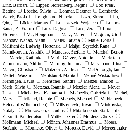
Linz, Barbara
Lippek-Norrenberg, Regina
Lob-Preis,
Bettina
Lösche, Sylvia
Lohmar, Dagmar
Lombardo,
Wendy Paola
Longhitano, Nunzia
Lozo, Simon
Lu,
Qing
Lücke, Markus
Lukaszczyk, Wojciech
Lunari-
Sanac, A. Franca
Lutz, Dagmar
Lux, Vera
Luxen,
Florence
Ma, Hengqian
März, Maren
Magrian, Ute
Mahdavi Nahad, Matin
Maier, Tatiana
Maile, Doris
Malfitani de Ludwig, Hortensia
Maljai, Seyedeh Rana
Mamikonyan, Astghik
Mancuso, Stefano
Marchal, Benoît
Marcks, Kathinka
Marín Gálvez, Antonio
Markstein
Zimmermann, Aldrin
Maróthy, Johanna
Massmann, Irina
Matern, Christiane
Matzdorf, Andreas
McDonough, Ian
Mefteh, Wassim
Mehlstäubl, Marita
Menné-Wiska, Ines
Mennigen, Laura
Menschel, Sandra
Menzel, Marion
Merk, Silvia
Metaxas, Ioannis
Metzler, Alena
Meyer,
Luisa
Michajlova, Katharina
Micheelis, Gabriela
Michel,
Marvin
Michel, Renate
Michels, Michael
Middelbeek ,
Helenard Wilhelm (Len)
Milisavljevic, Jovan
Minkovska,
Natalya
Minkowski, Claudius
Mitarbeitende Stark in die
Zukunft, Kinderlotsin
Mittler, Jasna
Mölders, Christa
Möllmann, Michael
Mönch, Johannes Erasmus
Moers,
Stefanie
Monneke, Oliver
Moretto, David
Morgenthaler,