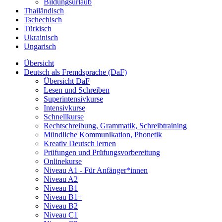
Bildungsurlaub
Thailändisch
Tschechisch
Türkisch
Ukrainisch
Ungarisch
Übersicht
Deutsch als Fremdsprache (DaF)
Übersicht DaF
Lesen und Schreiben
Superintensivkurse
Intensivkurse
Schnellkurse
Rechtschreibung, Grammatik, Schreibtraining
Mündliche Kommunikation, Phonetik
Kreativ Deutsch lernen
Prüfungen und Prüfungsvorbereitung
Onlinekurse
Niveau A1 - Für Anfänger*innen
Niveau A2
Niveau B1
Niveau B1+
Niveau B2
Niveau C1