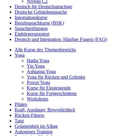
Niveau C2
Deutsch für Deutschsprachige
Deutsche Gebärdensprache
Integrationskurse
Berufssprachkurse (BSK)
Sprachprüfungen
Einbürgerungstest
Deutsch und Integration: Häufige Fragen (FAQ)
Alle Kurse des Themenbereichs
Yoga
Hatha Yoga
Yin Yoga
Ashtanga Yoga
Yoga für Rücken und Gelenke
Power Yoga
Kurse für Einsteigende
Kurse für Fortgeschrittene
Workshops
Pilates
Kraft, Ausdauer, Beweglichkeit
Rücken-Fitness
Tanz
Gelassenheit im Alltag
Autogenes Training