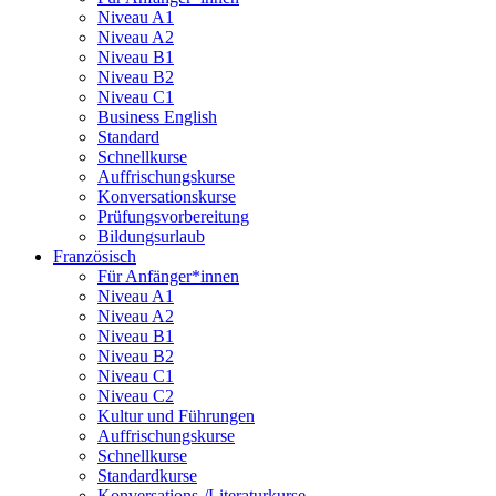
Niveau A1
Niveau A2
Niveau B1
Niveau B2
Niveau C1
Business English
Standard
Schnellkurse
Auffrischungskurse
Konversationskurse
Prüfungsvorbereitung
Bildungsurlaub
Französisch
Für Anfänger*innen
Niveau A1
Niveau A2
Niveau B1
Niveau B2
Niveau C1
Niveau C2
Kultur und Führungen
Auffrischungskurse
Schnellkurse
Standardkurse
Konversations-/Literaturkurse