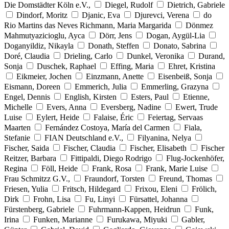
Die Domstädter Köln e.V.,
Diegel, Rudolf
Dietrich, Gabriele
Dindorf, Moritz
Djanic, Eva
Djurevci, Verena
do
Rio Martins das Neves Richmann, Maria Margarida
Dönmez
Mahmutyazicioglu, Ayca
Dörr, Jens
Dogan, Aygül-Lia
Doganyildiz, Nikayla
Donath, Steffen
Donato, Sabrina
Doré, Claudia
Drieling, Carlo
Dunkel, Veronika
Durand,
Sonja
Duschek, Raphael
Effing, Maria
Ehret, Kristina
Eikmeier, Jochen
Einzmann, Anette
Eisenbeiß, Sonja
Eismann, Doreen
Emmerich, Julia
Emmerling, Grazyna
Engel, Dennis
English, Kirsten
Esters, Paul
Etienne,
Michelle
Evers, Anna
Eversberg, Nadine
Ewert, Trude
Luise
Eylert, Heide
Falaise, Éric
Feiertag, Servaas
Maarten
Fernández Costoya, María del Carmen
Fiala,
Stefanie
FIAN Deutschland e.V.,
Filyanina, Nelya
Fischer, Saida
Fischer, Claudia
Fischer, Elisabeth
Fischer
Reitzer, Barbara
Fittipaldi, Diego Rodrigo
Flug-Jockenhöfer,
Regina
Föll, Heide
Frank, Rosa
Frank, Marie Luise
Frau Schmitzz G.V.,
Fraundorf, Torsten
Freund, Thomas
Friesen, Yulia
Fritsch, Hildegard
Frixou, Eleni
Frölich,
Dirk
Frohn, Lisa
Fu, Linyi
Fürsattel, Johanna
Fürstenberg, Gabriele
Fuhrmann-Kappen, Heidrun
Funk,
Irina
Funken, Marianne
Furukawa, Miyuki
Gabler,