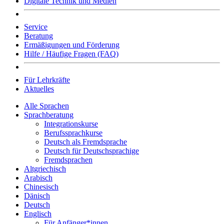
Digitale Technik und Medien
Service
Beratung
Ermäßigungen und Förderung
Hilfe / Häufige Fragen (FAQ)
Für Lehrkräfte
Aktuelles
Alle Sprachen
Sprachberatung
Integrationskurse
Berufssprachkurse
Deutsch als Fremdsprache
Deutsch für Deutschsprachige
Fremdsprachen
Altgriechisch
Arabisch
Chinesisch
Dänisch
Deutsch
Englisch
Für Anfänger*innen