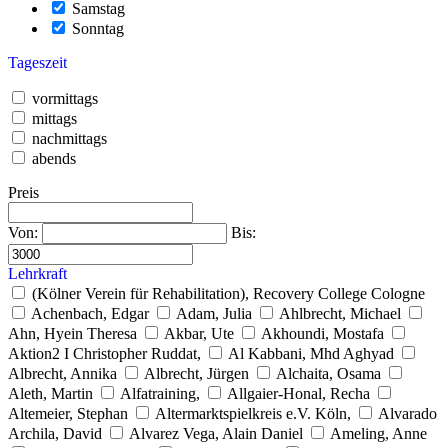
Samstag
Sonntag
Tageszeit
vormittags
mittags
nachmittags
abends
Preis
Von:
Bis:
Lehrkraft
(Kölner Verein für Rehabilitation), Recovery College Cologne
Achenbach, Edgar
Adam, Julia
Ahlbrecht, Michael
Ahn, Hyein Theresa
Akbar, Ute
Akhoundi, Mostafa
Aktion2 I Christopher Ruddat,
Al Kabbani, Mhd Aghyad
Albrecht, Annika
Albrecht, Jürgen
Alchaita, Osama
Aleth, Martin
Alfatraining,
Allgaier-Honal, Recha
Altemeier, Stephan
Altermarktspielkreis e.V. Köln,
Alvarado
Archila, David
Alvarez Vega, Alain Daniel
Ameling, Anne