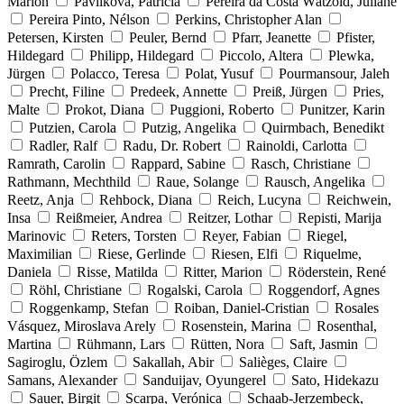
Marion
Pavlikova, Patricia
Pereira da Costa Wätzold, Juliane
Pereira Pinto, Nélson
Perkins, Christopher Alan
Petersen, Kirsten
Peuler, Bernd
Pfarr, Jeanette
Pfister,
Hildegard
Philipp, Hildegard
Piccolo, Altera
Plewka,
Jürgen
Polacco, Teresa
Polat, Yusuf
Pourmansour, Jaleh
Precht, Filine
Predeek, Annette
Preiß, Jürgen
Pries,
Malte
Prokot, Diana
Puggioni, Roberto
Punitzer, Karin
Putzien, Carola
Putzig, Angelika
Quirmbach, Benedikt
Radler, Ralf
Radu, Dr. Robert
Rainoldi, Carlotta
Ramrath, Carolin
Rappard, Sabine
Rasch, Christiane
Rathmann, Mechthild
Raue, Solange
Rausch, Angelika
Reetz, Anja
Rehbock, Diana
Reich, Lucyna
Reichwein,
Insa
Reißmeier, Andrea
Reitzer, Lothar
Repisti, Marija
Marinovic
Reters, Torsten
Reyer, Fabian
Riegel,
Maximilian
Riese, Gerlinde
Riesen, Elfi
Riquelme,
Daniela
Risse, Matilda
Ritter, Marion
Röderstein, René
Röhl, Christiane
Rogalski, Carola
Roggendorf, Agnes
Roggenkamp, Stefan
Roiban, Daniel-Cristian
Rosales
Vásquez, Miroslava Arely
Rosenstein, Marina
Rosenthal,
Martina
Rühmann, Lars
Rütten, Nora
Saft, Jasmin
Sagiroglu, Özlem
Sakallah, Abir
Salièges, Claire
Samans, Alexander
Sanduijav, Oyungerel
Sato, Hidekazu
Sauer, Birgit
Scarpa, Verónica
Schaab-Jerzembeck,