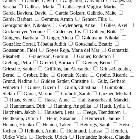
Günter
Gabriel, David
Gagliardo, Giovanna
Gajewski,
Sascha
Galitsas, Maria
Gallastegui Mugica, Marina
Garcia Baviera, David
García Golzarri Galindo, Maite
Garde, Barbara
Gemmer, Armin
Gencer, Filiz
Georgopoulos, Nikolaos
Geylenberg, Anke
Gilles, Axel
Göckemeyer, Yvonne
Gödecker, Iris
Göhlen, Britta
Göttgens, Barbara
Goger, Alena
Goldmann, Nikolai
González Corral, Tábatha Judith
Gottschalk, Beatriz
Goussanou, Fidel
Goyes Roja, Maria del Mar
Gramatzki,
Elisabeth
Grauenson, Gudrun
Grauer, Roderich
Grebing, Petra
Greifeld, Barbara
Greiner, Bernd
Griesche, Sabine
Griffiths, Ian Alexander
Grins-Bagdahn,
Bernd
Grober, Elke
Gromak, Xenia
Grothe, Ricarda
Grund, Nadine
Gülden Sattler, Christine
Gülz, Gerhard
Wilhelm
Günes, Gizem
Gürth, Christina
Gumbold,
Stefan
Gunia, Marion
Guthoff, Sarah
Guzner, Mikhail
Haas, Svenja
Haase, Anne
Haji Zargarbashi, Marzieh
Hannemann, Dirk
Hanning, Angelika
Hardt, Lydia
Harzheim, Jakob
Hausherr, Lena
Heege, Tsendsuren
Heidkamp, Ulrich
Heim, Susanne
Heimerich, Jannik
Heinen, Hinako
Heinen, Takeo
Heinrigs, Sarah
Heisel,
Jochen
Hellmich, Armin
Hellmund, Larissa
Henrich,
Ulrike Viola
Herbeck, Ulrich
Hernández Inojosa, Claudia