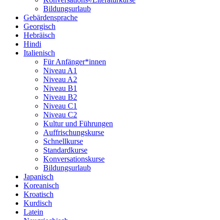
Bildungsurlaub
Gebärdensprache
Georgisch
Hebräisch
Hindi
Italienisch
Für Anfänger*innen
Niveau A1
Niveau A2
Niveau B1
Niveau B2
Niveau C1
Niveau C2
Kultur und Führungen
Auffrischungskurse
Schnellkurse
Standardkurse
Konversationskurse
Bildungsurlaub
Japanisch
Koreanisch
Kroatisch
Kurdisch
Latein