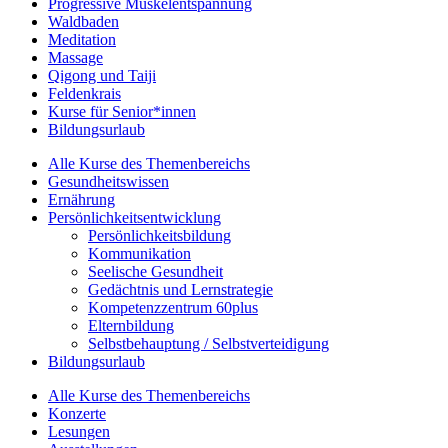
Progressive Muskelentspannung
Waldbaden
Meditation
Massage
Qigong und Taiji
Feldenkrais
Kurse für Senior*innen
Bildungsurlaub
Alle Kurse des Themenbereichs
Gesundheitswissen
Ernährung
Persönlichkeitsentwicklung
Persönlichkeitsbildung
Kommunikation
Seelische Gesundheit
Gedächtnis und Lernstrategie
Kompetenzzentrum 60plus
Elternbildung
Selbstbehauptung / Selbstverteidigung
Bildungsurlaub
Alle Kurse des Themenbereichs
Konzerte
Lesungen