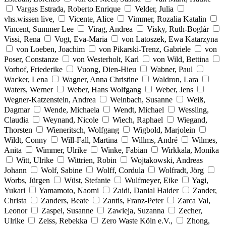
Vargas Estrada, Roberto Enrique
Velder, Julia
vhs.wissen live,
Vicente, Alice
Vimmer, Rozalia Katalin
Vincent, Summer Lee
Virag, Andrea
Visky, Ruth-Boglár
Vissi, Rena
Vogt, Eva-Maria
von Latoszek, Ewa Katarzyna
von Loeben, Joachim
von Pikarski-Trenz, Gabriele
von
Poser, Constanze
von Westerholt, Karl
von Wild, Bettina
Vorhof, Friederike
Vuong, Dien-Hieu
Wabner, Paul
Wacker, Lena
Wagner, Anna Christine
Waldron, Lara
Waters, Werner
Weber, Hans Wolfgang
Weber, Jens
Wegner-Katzenstein, Andrea
Weinbach, Susanne
Weiß,
Dagmar
Wende, Michaela
Wendt, Michael
Wessling,
Claudia
Weynand, Nicole
Wiech, Raphael
Wiegand,
Thorsten
Wieneritsch, Wolfgang
Wigbold, Marjolein
Wildt, Conny
Will-Fall, Martina
Willms, André
Wilmes,
Anita
Wimmer, Ulrike
Winke, Fabian
Wirkkala, Monika
Witt, Ulrike
Wittrien, Robin
Wojtakowski, Andreas
Johann
Wolf, Sabine
Wolff, Cordula
Wolfradt, Jörg
Worbs, Jürgen
Wüst, Stefanie
Wulfmeyer, Eike
Yagi,
Yukari
Yamamoto, Naomi
Zaidi, Danial Haider
Zander,
Christa
Zanders, Beate
Zantis, Franz-Peter
Zarca Val,
Leonor
Zaspel, Susanne
Zawieja, Suzanna
Zecher,
Ulrike
Zeiss, Rebekka
Zero Waste Köln e.V.,
Zhong,