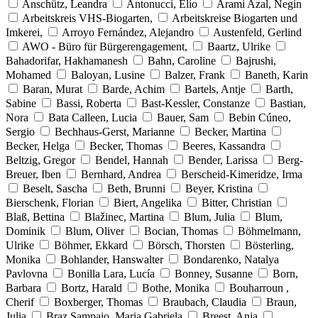
Anschütz, Leandra
Antonucci, Elio
Arami Azal, Negin
Arbeitskreis VHS-Biogarten,
Arbeitskreise Biogarten und
Imkerei,
Arroyo Fernández, Alejandro
Austenfeld, Gerlind
AWO - Büro für Bürgerengagement,
Baartz, Ulrike
Bahadorifar, Hakhamanesh
Bahn, Caroline
Bajrushi,
Mohamed
Baloyan, Lusine
Balzer, Frank
Baneth, Karin
Baran, Murat
Barde, Achim
Bartels, Antje
Barth,
Sabine
Bassi, Roberta
Bast-Kessler, Constanze
Bastian,
Nora
Bata Calleen, Lucia
Bauer, Sam
Bebin Cúneo,
Sergio
Bechhaus-Gerst, Marianne
Becker, Martina
Becker, Helga
Becker, Thomas
Beeres, Kassandra
Beltzig, Gregor
Bendel, Hannah
Bender, Larissa
Berg-
Breuer, Iben
Bernhard, Andrea
Berscheid-Kimeridze, Irma
Beselt, Sascha
Beth, Brunni
Beyer, Kristina
Bierschenk, Florian
Biert, Angelika
Bitter, Christian
Blaß, Bettina
Blažinec, Martina
Blum, Julia
Blum,
Dominik
Blum, Oliver
Bocian, Thomas
Böhmelmann,
Ulrike
Böhmer, Ekkard
Börsch, Thorsten
Bösterling,
Monika
Bohlander, Hanswalter
Bondarenko, Natalya
Pavlovna
Bonilla Lara, Lucía
Bonney, Susanne
Born,
Barbara
Bortz, Harald
Bothe, Monika
Bouharroun ,
Cherif
Boxberger, Thomas
Braubach, Claudia
Braun,
Julia
Braz Sampaio, Maria Gabriela
Breest, Anja