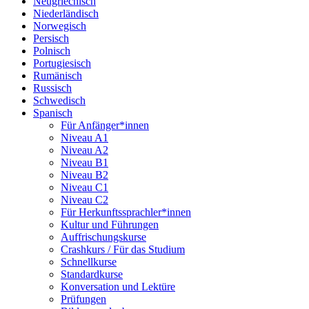
Neugriechisch
Niederländisch
Norwegisch
Persisch
Polnisch
Portugiesisch
Rumänisch
Russisch
Schwedisch
Spanisch
Für Anfänger*innen
Niveau A1
Niveau A2
Niveau B1
Niveau B2
Niveau C1
Niveau C2
Für Herkunftssprachler*innen
Kultur und Führungen
Auffrischungskurse
Crashkurs / Für das Studium
Schnellkurse
Standardkurse
Konversation und Lektüre
Prüfungen