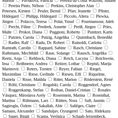
Marion
Pavlikova, Patricia
Pereira da Costa Wätzold, Juliane
Pereira Pinto, Nélson
Perkins, Christopher Alan
Petersen, Kirsten
Peuler, Bernd
Pfarr, Jeanette
Pfister,
Hildegard
Philipp, Hildegard
Piccolo, Altera
Plewka,
Jürgen
Polacco, Teresa
Polat, Yusuf
Pourmansour, Jaleh
Precht, Filine
Predeek, Annette
Preiß, Jürgen
Pries,
Malte
Prokot, Diana
Puggioni, Roberto
Punitzer, Karin
Putzien, Carola
Putzig, Angelika
Quirmbach, Benedikt
Radler, Ralf
Radu, Dr. Robert
Rainoldi, Carlotta
Ramrath, Carolin
Rappard, Sabine
Rasch, Christiane
Rathmann, Mechthild
Raue, Solange
Rausch, Angelika
Reetz, Anja
Rehbock, Diana
Reich, Lucyna
Reichwein,
Insa
Reißmeier, Andrea
Reitzer, Lothar
Repisti, Marija
Marinovic
Reters, Torsten
Reyer, Fabian
Riegel,
Maximilian
Riese, Gerlinde
Riesen, Elfi
Riquelme,
Daniela
Risse, Matilda
Ritter, Marion
Röderstein, René
Röhl, Christiane
Rogalski, Carola
Roggendorf, Agnes
Roggenkamp, Stefan
Roiban, Daniel-Cristian
Rosales
Vásquez, Miroslava Arely
Rosenstein, Marina
Rosenthal,
Martina
Rühmann, Lars
Rütten, Nora
Saft, Jasmin
Sagiroglu, Özlem
Sakallah, Abir
Salièges, Claire
Samans, Alexander
Sanduijav, Oyungerel
Sato, Hidekazu
Sauer, Birgit
Scarpa, Verónica
Schaab-Jerzembeck,