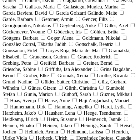
Günter
Gabriel, David
Gagliardo, Giovanna
Gajewski,
Sascha
Galitsas, Maria
Gallastegui Mugica, Marina
Garcia Baviera, David
García Golzarri Galindo, Maite
Garde, Barbara
Gemmer, Armin
Gencer, Filiz
Georgopoulos, Nikolaos
Geylenberg, Anke
Gilles, Axel
Göckemeyer, Yvonne
Gödecker, Iris
Göhlen, Britta
Göttgens, Barbara
Goger, Alena
Goldmann, Nikolai
González Corral, Tábatha Judith
Gottschalk, Beatriz
Goussanou, Fidel
Goyes Roja, Maria del Mar
Gramatzki,
Elisabeth
Grauenson, Gudrun
Grauer, Roderich
Grebing, Petra
Greifeld, Barbara
Greiner, Bernd
Griesche, Sabine
Griffiths, Ian Alexander
Grins-Bagdahn,
Bernd
Grober, Elke
Gromak, Xenia
Grothe, Ricarda
Grund, Nadine
Gülden Sattler, Christine
Gülz, Gerhard
Wilhelm
Günes, Gizem
Gürth, Christina
Gumbold,
Stefan
Gunia, Marion
Guthoff, Sarah
Guzner, Mikhail
Haas, Svenja
Haase, Anne
Haji Zargarbashi, Marzieh
Hannemann, Dirk
Hanning, Angelika
Hardt, Lydia
Harzheim, Jakob
Hausherr, Lena
Heege, Tsendsuren
Heidkamp, Ulrich
Heim, Susanne
Heimerich, Jannik
Heinen, Hinako
Heinen, Takeo
Heinrigs, Sarah
Heisel,
Jochen
Hellmich, Armin
Hellmund, Larissa
Henrich,
Ulrike Viola
Herbeck, Ulrich
Hernández Inojosa, Claudia