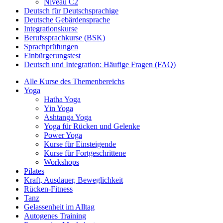
Niveau C2
Deutsch für Deutschsprachige
Deutsche Gebärdensprache
Integrationskurse
Berufssprachkurse (BSK)
Sprachprüfungen
Einbürgerungstest
Deutsch und Integration: Häufige Fragen (FAQ)
Alle Kurse des Themenbereichs
Yoga
Hatha Yoga
Yin Yoga
Ashtanga Yoga
Yoga für Rücken und Gelenke
Power Yoga
Kurse für Einsteigende
Kurse für Fortgeschrittene
Workshops
Pilates
Kraft, Ausdauer, Beweglichkeit
Rücken-Fitness
Tanz
Gelassenheit im Alltag
Autogenes Training