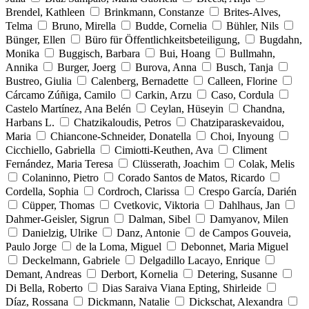
Brendel, Kathleen
Brinkmann, Constanze
Brites-Alves,
Telma
Bruno, Mirella
Budde, Cornelia
Bühler, Nils
Bünger, Ellen
Büro für Öffentlichkeitsbeteiligung,
Bugdahn,
Monika
Buggisch, Barbara
Bui, Hoang
Bullmahn,
Annika
Burger, Joerg
Burova, Anna
Busch, Tanja
Bustreo, Giulia
Calenberg, Bernadette
Calleen, Florine
Cárcamo Zúñiga, Camilo
Carkin, Arzu
Caso, Cordula
Castelo Martínez, Ana Belén
Ceylan, Hüseyin
Chandna,
Harbans L.
Chatzikaloudis, Petros
Chatziparaskevaidou,
Maria
Chiancone-Schneider, Donatella
Choi, Inyoung
Cicchiello, Gabriella
Cimiotti-Keuthen, Ava
Climent
Fernández, Maria Teresa
Clüsserath, Joachim
Colak, Melis
Colaninno, Pietro
Corado Santos de Matos, Ricardo
Cordella, Sophia
Cordroch, Clarissa
Crespo García, Darién
Cüpper, Thomas
Cvetkovic, Viktoria
Dahlhaus, Jan
Dahmer-Geisler, Sigrun
Dalman, Sibel
Damyanov, Milen
Danielzig, Ulrike
Danz, Antonie
de Campos Gouveia,
Paulo Jorge
de la Loma, Miguel
Debonnet, Maria Miguel
Deckelmann, Gabriele
Delgadillo Lacayo, Enrique
Demant, Andreas
Derbort, Kornelia
Detering, Susanne
Di Bella, Roberto
Dias Saraiva Viana Epting, Shirleide
Díaz, Rossana
Dickmann, Natalie
Dickschat, Alexandra