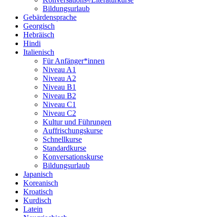
Bildungsurlaub
Gebärdensprache
Georgisch
Hebräisch
Hindi
Italienisch
Für Anfänger*innen
Niveau A1
Niveau A2
Niveau B1
Niveau B2
Niveau C1
Niveau C2
Kultur und Führungen
Auffrischungskurse
Schnellkurse
Standardkurse
Konversationskurse
Bildungsurlaub
Japanisch
Koreanisch
Kroatisch
Kurdisch
Latein