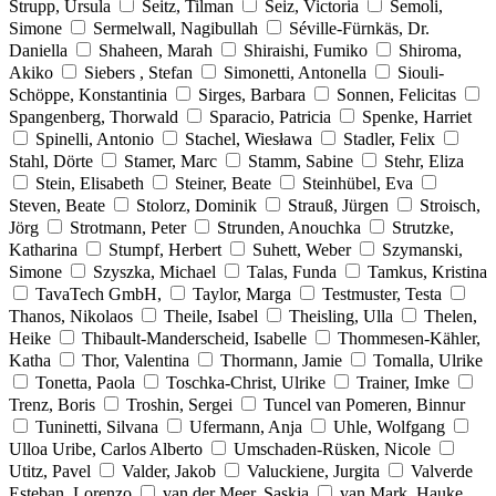
Strupp, Ursula
Seitz, Tilman
Seiz, Victoria
Semoli,
Simone
Sermelwall, Nagibullah
Séville-Fürnkäs, Dr.
Daniella
Shaheen, Marah
Shiraishi, Fumiko
Shiroma,
Akiko
Siebers , Stefan
Simonetti, Antonella
Siouli-
Schöppe, Konstantinia
Sirges, Barbara
Sonnen, Felicitas
Spangenberg, Thorwald
Sparacio, Patricia
Spenke, Harriet
Spinelli, Antonio
Stachel, Wiesława
Stadler, Felix
Stahl, Dörte
Stamer, Marc
Stamm, Sabine
Stehr, Eliza
Stein, Elisabeth
Steiner, Beate
Steinhübel, Eva
Steven, Beate
Stolorz, Dominik
Strauß, Jürgen
Stroisch,
Jörg
Strotmann, Peter
Strunden, Anouchka
Strutzke,
Katharina
Stumpf, Herbert
Suhett, Weber
Szymanski,
Simone
Szyszka, Michael
Talas, Funda
Tamkus, Kristina
TavaTech GmbH,
Taylor, Marga
Testmuster, Testa
Thanos, Nikolaos
Theile, Isabel
Theisling, Ulla
Thelen,
Heike
Thibault-Manderscheid, Isabelle
Thommesen-Kähler,
Katha
Thor, Valentina
Thormann, Jamie
Tomalla, Ulrike
Tonetta, Paola
Toschka-Christ, Ulrike
Trainer, Imke
Trenz, Boris
Troshin, Sergei
Tuncel van Pomeren, Binnur
Tuninetti, Silvana
Ufermann, Anja
Uhle, Wolfgang
Ulloa Uribe, Carlos Alberto
Umschaden-Rüsken, Nicole
Utitz, Pavel
Valder, Jakob
Valuckiene, Jurgita
Valverde
Esteban, Lorenzo
van der Meer, Saskia
van Mark, Hauke