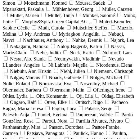
Simon
Motschmann, Konrad
Moussa, Sadek
Mpairaktari, Paskalia
Mühlenhöver, Georg
Müller, Carsten
Müller, Marlen
Müller, Tanja
Münker, Salomé
Muno,
Lotte
Murphy&Spitz Green Capital AG ,
Mutert-Brendler,
Sabine Cécile
Muth, Carola
Mutschler, Steffen
Muzzio,
Melina
My, Andreas
Myriagkou, Angeliki
Nabuqi,
Navci
Nachbauer, Anthony
Nahke, Dennis
Najork, Lea
Nakagami, Nahoko
Nalop-Bageritz, Katrin
Nassar,
Marie-Claire
Nebe, Judith
Neck, Karin
Nehrhoff, Lars
Nesrat Alo, Stania
Neumyvakin, Vladimir
Nevado
LLandres, Angeles
Ní Labhrás, Majella
Nicodemus, Elena
Niebuhr, Ann-Kristin
Niehl, Julien
Niemann, Christoph
Nilgus, Marcus
Noack, Gabriele
Nötges, Michael
Nolte, Roland
Nouzovska, Eva
Nowottny, Michael
Obermaier, Barbara
Obermann, Malin
Ofteringer, Irene
Ohles, Lydia
Ohr, Konstantin
Oji, Lila
Oldag, Elisabeth
Ongaro, Ralf
Otten, Elke
Ottitsch, Rigo
Pacheco
Raguz, Maria Teresa
Paglia, Luca
Palasie, Serge
Palesch, Anja
Pantel, Evelina
Paquereau, Valérie
Pardo
González, Rosa
Parodi, Nora
Parrilla Álvarez, Álvaro
Parthasarathy, Mira
Passon, Dorothea
Pastor-Franke,
Carmen
Patsiava, Panagiota
Paulick, Hanno
Paulun,