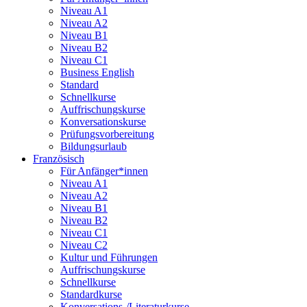
Niveau A1
Niveau A2
Niveau B1
Niveau B2
Niveau C1
Business English
Standard
Schnellkurse
Auffrischungskurse
Konversationskurse
Prüfungsvorbereitung
Bildungsurlaub
Französisch
Für Anfänger*innen
Niveau A1
Niveau A2
Niveau B1
Niveau B2
Niveau C1
Niveau C2
Kultur und Führungen
Auffrischungskurse
Schnellkurse
Standardkurse
Konversations-/Literaturkurse