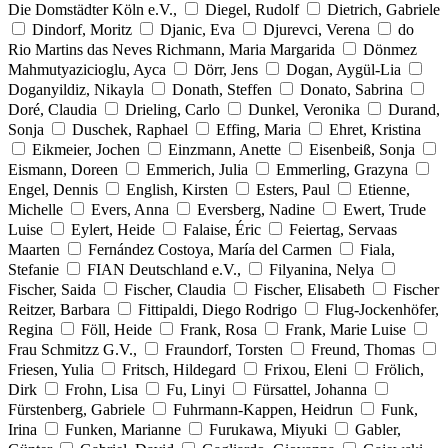
Die Domstädter Köln e.V.,
Diegel, Rudolf
Dietrich, Gabriele
Dindorf, Moritz
Djanic, Eva
Djurevci, Verena
do
Rio Martins das Neves Richmann, Maria Margarida
Dönmez
Mahmutyazicioglu, Ayca
Dörr, Jens
Dogan, Aygül-Lia
Doganyildiz, Nikayla
Donath, Steffen
Donato, Sabrina
Doré, Claudia
Drieling, Carlo
Dunkel, Veronika
Durand,
Sonja
Duschek, Raphael
Effing, Maria
Ehret, Kristina
Eikmeier, Jochen
Einzmann, Anette
Eisenbeiß, Sonja
Eismann, Doreen
Emmerich, Julia
Emmerling, Grazyna
Engel, Dennis
English, Kirsten
Esters, Paul
Etienne,
Michelle
Evers, Anna
Eversberg, Nadine
Ewert, Trude
Luise
Eylert, Heide
Falaise, Éric
Feiertag, Servaas
Maarten
Fernández Costoya, María del Carmen
Fiala,
Stefanie
FIAN Deutschland e.V.,
Filyanina, Nelya
Fischer, Saida
Fischer, Claudia
Fischer, Elisabeth
Fischer
Reitzer, Barbara
Fittipaldi, Diego Rodrigo
Flug-Jockenhöfer,
Regina
Föll, Heide
Frank, Rosa
Frank, Marie Luise
Frau Schmitzz G.V.,
Fraundorf, Torsten
Freund, Thomas
Friesen, Yulia
Fritsch, Hildegard
Frixou, Eleni
Frölich,
Dirk
Frohn, Lisa
Fu, Linyi
Fürsattel, Johanna
Fürstenberg, Gabriele
Fuhrmann-Kappen, Heidrun
Funk,
Irina
Funken, Marianne
Furukawa, Miyuki
Gabler,