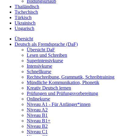
Bildungsurlaub
Thailändisch
Tschechisch
Türkisch
Ukrainisch
Ungarisch
Übersicht
Deutsch als Fremdsprache (DaF)
Übersicht DaF
Lesen und Schreiben
Superintensivkurse
Intensivkurse
Schnellkurse
Rechtschreibung, Grammatik, Schreibtraining
Mündliche Kommunikation, Phonetik
Kreativ Deutsch lernen
Prüfungen und Prüfungsvorbereitung
Onlinekurse
Niveau A1 - Für Anfänger*innen
Niveau A2
Niveau B1
Niveau B1+
Niveau B2
Niveau C1