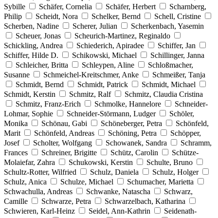
Sybille
Schäfer, Cornelia
Schäfer, Herbert
Scharnberg,
Philip
Scheidt, Nora
Schelker, Bernd
Schell, Cristine
Scherben, Nadine
Scherer, Julian
Scherkenbach, Yasemin
Scheuer, Jonas
Scheurich-Martinez, Reginaldo
Schickling, Andrea
Schiederich, Apiradee
Schiffer, Jan
Schiffer, Hilde D.
Schikowski, Michael
Schillinger, Janna
Schleicher, Britta
Schleypen, Aline
Schloßmacher,
Susanne
Schmeichel-Kreitschmer, Anke
Schmeißer, Tanja
Schmidt, Bernd
Schmidt, Patrick
Schmidt, Michael
Schmidt, Kerstin
Schmitz, Ralf
Schmitz, Claudia Cristina
Schmitz, Franz-Erich
Schmolke, Hannelore
Schneider-
Lohmar, Sophie
Schneider-Störmann, Ludger
Schöler,
Monika
Schönau, Gabi
Schöneberger, Petra
Schönfeld,
Marit
Schönfeld, Andreas
Schöning, Petra
Schöpper,
Josef
Scholter, Wolfgang
Schowanek, Sandra
Schramm,
Frances
Schreiner, Brigitte
Schütz, Carolin
Schütze-
Molaiefar, Zahra
Schukowski, Kerstin
Schulte, Bruno
Schultz-Rotter, Wilfried
Schulz, Daniela
Schulz, Holger
Schulz, Anica
Schulze, Michael
Schumacher, Marietta
Schwachulla, Andreas
Schwanke, Natascha
Schwarz,
Camille
Schwarze, Petra
Schwarzelbach, Katharina
Schwieren, Karl-Heinz
Seidel, Ann-Kathrin
Seidenath-