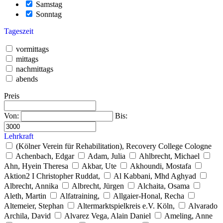
Samstag
Sonntag
Tageszeit
vormittags
mittags
nachmittags
abends
Preis
Von:
Bis:
Lehrkraft
(Kölner Verein für Rehabilitation), Recovery College Cologne
Achenbach, Edgar
Adam, Julia
Ahlbrecht, Michael
Ahn, Hyein Theresa
Akbar, Ute
Akhoundi, Mostafa
Aktion2 I Christopher Ruddat,
Al Kabbani, Mhd Aghyad
Albrecht, Annika
Albrecht, Jürgen
Alchaita, Osama
Aleth, Martin
Alfatraining,
Allgaier-Honal, Recha
Altemeier, Stephan
Altermarktspielkreis e.V. Köln,
Alvarado
Archila, David
Alvarez Vega, Alain Daniel
Ameling, Anne