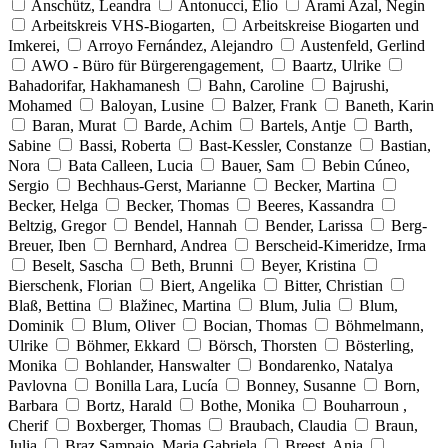
Anschütz, Leandra
Antonucci, Elio
Arami Azal, Negin
Arbeitskreis VHS-Biogarten,
Arbeitskreise Biogarten und
Imkerei,
Arroyo Fernández, Alejandro
Austenfeld, Gerlind
AWO - Büro für Bürgerengagement,
Baartz, Ulrike
Bahadorifar, Hakhamanesh
Bahn, Caroline
Bajrushi,
Mohamed
Baloyan, Lusine
Balzer, Frank
Baneth, Karin
Baran, Murat
Barde, Achim
Bartels, Antje
Barth,
Sabine
Bassi, Roberta
Bast-Kessler, Constanze
Bastian,
Nora
Bata Calleen, Lucia
Bauer, Sam
Bebin Cúneo,
Sergio
Bechhaus-Gerst, Marianne
Becker, Martina
Becker, Helga
Becker, Thomas
Beeres, Kassandra
Beltzig, Gregor
Bendel, Hannah
Bender, Larissa
Berg-
Breuer, Iben
Bernhard, Andrea
Berscheid-Kimeridze, Irma
Beselt, Sascha
Beth, Brunni
Beyer, Kristina
Bierschenk, Florian
Biert, Angelika
Bitter, Christian
Blaß, Bettina
Blažinec, Martina
Blum, Julia
Blum,
Dominik
Blum, Oliver
Bocian, Thomas
Böhmelmann,
Ulrike
Böhmer, Ekkard
Börsch, Thorsten
Bösterling,
Monika
Bohlander, Hanswalter
Bondarenko, Natalya
Pavlovna
Bonilla Lara, Lucía
Bonney, Susanne
Born,
Barbara
Bortz, Harald
Bothe, Monika
Bouharroun ,
Cherif
Boxberger, Thomas
Braubach, Claudia
Braun,
Julia
Braz Sampaio, Maria Gabriela
Breest, Anja