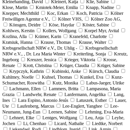
Kleinehanding, David
Kleinert, Katja
Klie, Sabine
Klose, Martin
Kmiotek-Meier, Emilia
Knapp, Nadine
Knepper, Mechthild
Koc, Erkan
Koch, Patricia
Kölner
Freiwilligen Agentur e.V.,
Kölner VHS,
Kölner Zoo AG,
Könsgen, Deidre
Köse, Haydar
Köster, Sabine
Kohlwes, Kerstin
Kollers, Wolfgang
Korpel Myr, Avital
Kozlina, Alla
Krämer, Karin
Kranefeld, Charlotte
Kratsiuk, Hanna
Krause, Thomas
Krause, Walter
Krebsgesellschaft NRW e.V., Dr. Uhlig -
Krebsgesellschaft
NRW e.V., , Dr. Lea Maria Winter
Kreiterling, Sonja
Kreutz,
Ingeborg
Kreuzer, Jessica
Krieger, Viktoria
Krosse,
Renate
Krott, Christina
Krüger, Claudia
Krüger, Sabine
Krypczyk, Kathrin
Kubinski, Anke
Kürsch, Claudia
Kuhlmey, Noelle
Kuhsel, Thomas
Kunkel, Eva
Kunz-
Schumacher, Roswitha
Kutz, Monika
Labus-Jaeger, Ulrike
Lachmann, Ellen
Lammers, Britta
Lampasona, Maria
Grazia
Landwehr, Renate
Lanfermann, Angelika
Lang,
Ines
Lara Espino, Antonio Jesús
Latuszek, Esther
Lauer,
Ute
Laufenberg, Marcus
Lee-Englert, Yanghee
Lee-
Neumann, Jung-Eun
Leenen, Sabine
Lehming, Eva-Maria
Lehnert, Elke
Lentges, Wolfgang
Leu, Anja
Leyhe,
Jochen
Li, Chenhao
Licard, Nathalie
Liedtke, Norbert
Liekendael, Rudi
Lindblom, Ingrid
Link, Armin