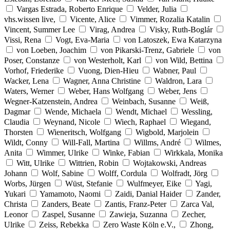
Vargas Estrada, Roberto Enrique
Velder, Julia
vhs.wissen live,
Vicente, Alice
Vimmer, Rozalia Katalin
Vincent, Summer Lee
Virag, Andrea
Visky, Ruth-Boglár
Vissi, Rena
Vogt, Eva-Maria
von Latoszek, Ewa Katarzyna
von Loeben, Joachim
von Pikarski-Trenz, Gabriele
von
Poser, Constanze
von Westerholt, Karl
von Wild, Bettina
Vorhof, Friederike
Vuong, Dien-Hieu
Wabner, Paul
Wacker, Lena
Wagner, Anna Christine
Waldron, Lara
Waters, Werner
Weber, Hans Wolfgang
Weber, Jens
Wegner-Katzenstein, Andrea
Weinbach, Susanne
Weiß,
Dagmar
Wende, Michaela
Wendt, Michael
Wessling,
Claudia
Weynand, Nicole
Wiech, Raphael
Wiegand,
Thorsten
Wieneritsch, Wolfgang
Wigbold, Marjolein
Wildt, Conny
Will-Fall, Martina
Willms, André
Wilmes,
Anita
Wimmer, Ulrike
Winke, Fabian
Wirkkala, Monika
Witt, Ulrike
Wittrien, Robin
Wojtakowski, Andreas
Johann
Wolf, Sabine
Wolff, Cordula
Wolfradt, Jörg
Worbs, Jürgen
Wüst, Stefanie
Wulfmeyer, Eike
Yagi,
Yukari
Yamamoto, Naomi
Zaidi, Danial Haider
Zander,
Christa
Zanders, Beate
Zantis, Franz-Peter
Zarca Val,
Leonor
Zaspel, Susanne
Zawieja, Suzanna
Zecher,
Ulrike
Zeiss, Rebekka
Zero Waste Köln e.V.,
Zhong,