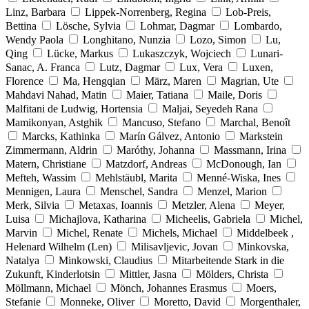
Linz, Barbara
Lippek-Norrenberg, Regina
Lob-Preis,
Bettina
Lösche, Sylvia
Lohmar, Dagmar
Lombardo,
Wendy Paola
Longhitano, Nunzia
Lozo, Simon
Lu,
Qing
Lücke, Markus
Lukaszczyk, Wojciech
Lunari-
Sanac, A. Franca
Lutz, Dagmar
Lux, Vera
Luxen,
Florence
Ma, Hengqian
März, Maren
Magrian, Ute
Mahdavi Nahad, Matin
Maier, Tatiana
Maile, Doris
Malfitani de Ludwig, Hortensia
Maljai, Seyedeh Rana
Mamikonyan, Astghik
Mancuso, Stefano
Marchal, Benoît
Marcks, Kathinka
Marín Gálvez, Antonio
Markstein
Zimmermann, Aldrin
Maróthy, Johanna
Massmann, Irina
Matern, Christiane
Matzdorf, Andreas
McDonough, Ian
Mefteh, Wassim
Mehlstäubl, Marita
Menné-Wiska, Ines
Mennigen, Laura
Menschel, Sandra
Menzel, Marion
Merk, Silvia
Metaxas, Ioannis
Metzler, Alena
Meyer,
Luisa
Michajlova, Katharina
Micheelis, Gabriela
Michel,
Marvin
Michel, Renate
Michels, Michael
Middelbeek ,
Helenard Wilhelm (Len)
Milisavljevic, Jovan
Minkovska,
Natalya
Minkowski, Claudius
Mitarbeitende Stark in die
Zukunft, Kinderlotsin
Mittler, Jasna
Mölders, Christa
Möllmann, Michael
Mönch, Johannes Erasmus
Moers,
Stefanie
Monneke, Oliver
Moretto, David
Morgenthaler,