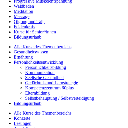
Progressive Muskelentspannung
Waldbaden
Meditation
Massage
Qigong und Taiji
Feldenkrais
Kurse für Senior*innen
Bildungsurlaub
Alle Kurse des Themenbereichs
Gesundheitswissen
Ernährung
Persönlichkeitsentwicklung
Persönlichkeitsbildung
Kommunikation
Seelische Gesundheit
Gedächtnis und Lernstrategie
Kompetenzzentrum 60plus
Elternbildung
Selbstbehauptung / Selbstverteidigung
Bildungsurlaub
Alle Kurse des Themenbereichs
Konzerte
Lesungen