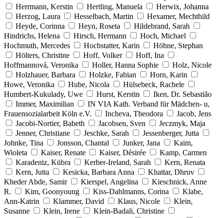
Herrmann, Kerstin
Hertling, Manuela
Herwix, Johanna
Herzog, Laura
Hesselbach, Martin
Hexamer, Mechthild
Heyde, Corinna
Heyn, Roseta
Hildebrand, Sarah
Hindrichs, Helena
Hirsch, Hermann
Hoch, Michael
Hochmuth, Mercedes
Hochstatter, Karin
Höhne, Stephan
Hölters, Christine
Hoff, Volker
Hoff, Ina
Hoffmannová, Veronika
Holler, Hanna Sophie
Holz, Nicole
Holzhauer, Barbara
Holzke, Fabian
Horn, Karin
Howe, Veronika
Hube, Nicola
Hülsebeck, Rachele
Humbert-Kukulady, Uwe
Hurst, Kerstin
Iken, Dr. Sebastião
Immer, Maximilian
IN VIA Kath. Verband für Mädchen- u,
Frauensozialarbeit Köln e.V.
Incheva, Theodora
Jacob, Jens
Jacobi-Nortier, Babeth
Jacobsen, Sven
Jeczmyk, Maja
Jenner, Christiane
Jeschke, Sarah
Jessenberger, Jutta
Johnke, Tina
Jonsson, Chantal
Junker, Jana
Kaim,
Wioleta
Kaiser, Renate
Kaiser, Désirée
Kamp, Carmen
Karadeniz, Kübra
Kerber-Ireland, Sarah
Kern, Renata
Kern, Jutta
Kesicka, Barbara Anna
Khattar, Dhruv
Kheder Abde, Samir
Kierspel, Angelina
Kieschnick, Anne
R.
Kim, Goonyoung
Kiss-Dahlmanns, Corina
Klabe,
Ann-Katrin
Klammer, David
Klaus, Nicole
Klein,
Susanne
Klein, Irene
Klein-Badali, Christine