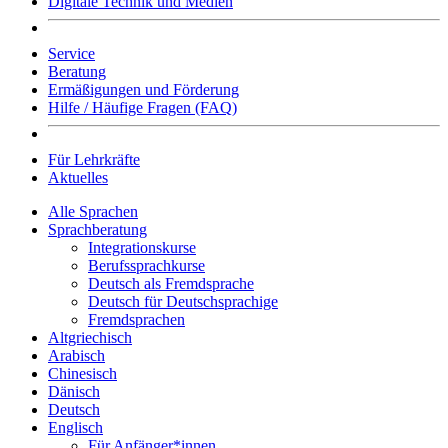
Digitale Technik und Medien
Service
Beratung
Ermäßigungen und Förderung
Hilfe / Häufige Fragen (FAQ)
Für Lehrkräfte
Aktuelles
Alle Sprachen
Sprachberatung
Integrationskurse
Berufssprachkurse
Deutsch als Fremdsprache
Deutsch für Deutschsprachige
Fremdsprachen
Altgriechisch
Arabisch
Chinesisch
Dänisch
Deutsch
Englisch
Für Anfänger*innen