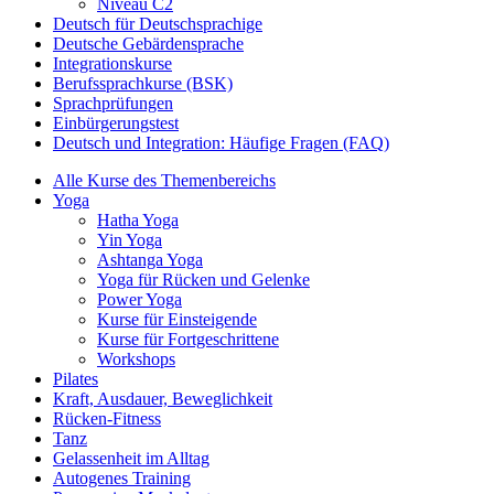
Niveau C2
Deutsch für Deutschsprachige
Deutsche Gebärdensprache
Integrationskurse
Berufssprachkurse (BSK)
Sprachprüfungen
Einbürgerungstest
Deutsch und Integration: Häufige Fragen (FAQ)
Alle Kurse des Themenbereichs
Yoga
Hatha Yoga
Yin Yoga
Ashtanga Yoga
Yoga für Rücken und Gelenke
Power Yoga
Kurse für Einsteigende
Kurse für Fortgeschrittene
Workshops
Pilates
Kraft, Ausdauer, Beweglichkeit
Rücken-Fitness
Tanz
Gelassenheit im Alltag
Autogenes Training