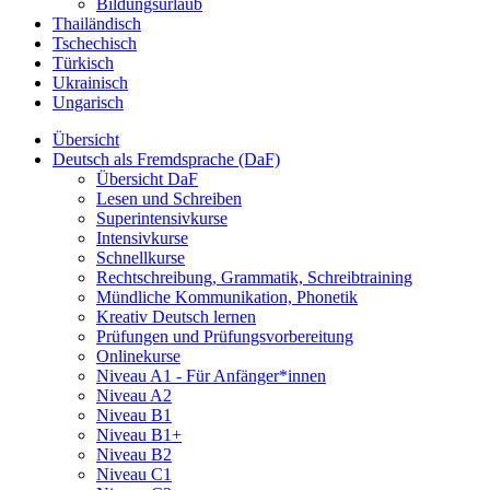
Bildungsurlaub
Thailändisch
Tschechisch
Türkisch
Ukrainisch
Ungarisch
Übersicht
Deutsch als Fremdsprache (DaF)
Übersicht DaF
Lesen und Schreiben
Superintensivkurse
Intensivkurse
Schnellkurse
Rechtschreibung, Grammatik, Schreibtraining
Mündliche Kommunikation, Phonetik
Kreativ Deutsch lernen
Prüfungen und Prüfungsvorbereitung
Onlinekurse
Niveau A1 - Für Anfänger*innen
Niveau A2
Niveau B1
Niveau B1+
Niveau B2
Niveau C1