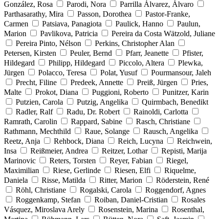
González, Rosa
Parodi, Nora
Parrilla Álvarez, Álvaro
Parthasarathy, Mira
Passon, Dorothea
Pastor-Franke,
Carmen
Patsiava, Panagiota
Paulick, Hanno
Paulun,
Marion
Pavlikova, Patricia
Pereira da Costa Wätzold, Juliane
Pereira Pinto, Nélson
Perkins, Christopher Alan
Petersen, Kirsten
Peuler, Bernd
Pfarr, Jeanette
Pfister,
Hildegard
Philipp, Hildegard
Piccolo, Altera
Plewka,
Jürgen
Polacco, Teresa
Polat, Yusuf
Pourmansour, Jaleh
Precht, Filine
Predeek, Annette
Preiß, Jürgen
Pries,
Malte
Prokot, Diana
Puggioni, Roberto
Punitzer, Karin
Putzien, Carola
Putzig, Angelika
Quirmbach, Benedikt
Radler, Ralf
Radu, Dr. Robert
Rainoldi, Carlotta
Ramrath, Carolin
Rappard, Sabine
Rasch, Christiane
Rathmann, Mechthild
Raue, Solange
Rausch, Angelika
Reetz, Anja
Rehbock, Diana
Reich, Lucyna
Reichwein,
Insa
Reißmeier, Andrea
Reitzer, Lothar
Repisti, Marija
Marinovic
Reters, Torsten
Reyer, Fabian
Riegel,
Maximilian
Riese, Gerlinde
Riesen, Elfi
Riquelme,
Daniela
Risse, Matilda
Ritter, Marion
Röderstein, René
Röhl, Christiane
Rogalski, Carola
Roggendorf, Agnes
Roggenkamp, Stefan
Roiban, Daniel-Cristian
Rosales
Vásquez, Miroslava Arely
Rosenstein, Marina
Rosenthal,