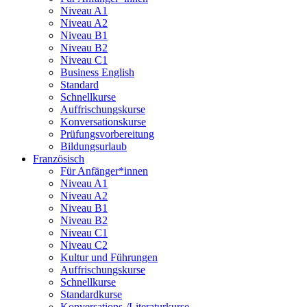
Niveau A1
Niveau A2
Niveau B1
Niveau B2
Niveau C1
Business English
Standard
Schnellkurse
Auffrischungskurse
Konversationskurse
Prüfungsvorbereitung
Bildungsurlaub
Französisch
Für Anfänger*innen
Niveau A1
Niveau A2
Niveau B1
Niveau B2
Niveau C1
Niveau C2
Kultur und Führungen
Auffrischungskurse
Schnellkurse
Standardkurse
Konversations-/Literaturkurse