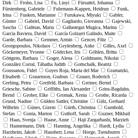
Dirk
Frohn, Lisa
Fu, Linyi
Fürsattel, Johanna
Fürstenberg, Gabriele
Fuhrmann-Kappen, Heidrun
Funk,
Irina
Funken, Marianne
Furukawa, Miyuki
Gabler,
Günter
Gabriel, David
Gagliardo, Giovanna
Gajewski,
Sascha
Galitsas, Maria
Gallastegui Mugica, Marina
Garcia Baviera, David
García Golzarri Galindo, Maite
Garde, Barbara
Gemmer, Armin
Gencer, Filiz
Georgopoulos, Nikolaos
Geylenberg, Anke
Gilles, Axel
Göckemeyer, Yvonne
Gödecker, Iris
Göhlen, Britta
Göttgens, Barbara
Goger, Alena
Goldmann, Nikolai
González Corral, Tábatha Judith
Gottschalk, Beatriz
Goussanou, Fidel
Goyes Roja, Maria del Mar
Gramatzki,
Elisabeth
Grauenson, Gudrun
Grauer, Roderich
Grebing, Petra
Greifeld, Barbara
Greiner, Bernd
Griesche, Sabine
Griffiths, Ian Alexander
Grins-Bagdahn,
Bernd
Grober, Elke
Gromak, Xenia
Grothe, Ricarda
Grund, Nadine
Gülden Sattler, Christine
Gülz, Gerhard
Wilhelm
Günes, Gizem
Gürth, Christina
Gumbold,
Stefan
Gunia, Marion
Guthoff, Sarah
Guzner, Mikhail
Haas, Svenja
Haase, Anne
Haji Zargarbashi, Marzieh
Hannemann, Dirk
Hanning, Angelika
Hardt, Lydia
Harzheim, Jakob
Hausherr, Lena
Heege, Tsendsuren