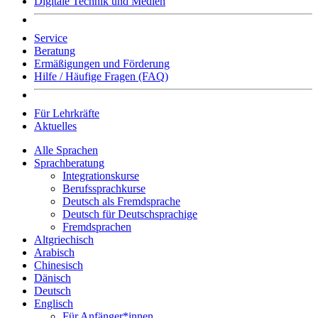
Digitale Technik und Medien
Service
Beratung
Ermäßigungen und Förderung
Hilfe / Häufige Fragen (FAQ)
Für Lehrkräfte
Aktuelles
Alle Sprachen
Sprachberatung
Integrationskurse
Berufssprachkurse
Deutsch als Fremdsprache
Deutsch für Deutschsprachige
Fremdsprachen
Altgriechisch
Arabisch
Chinesisch
Dänisch
Deutsch
Englisch
Für Anfänger*innen