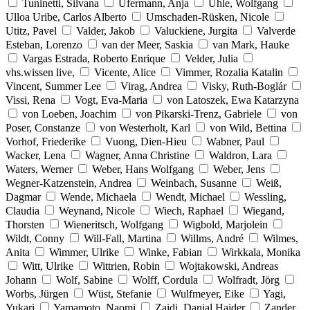
Tuninetti, Silvana
Ufermann, Anja
Uhle, Wolfgang
Ulloa Uribe, Carlos Alberto
Umschaden-Rüsken, Nicole
Utitz, Pavel
Valder, Jakob
Valuckiene, Jurgita
Valverde
Esteban, Lorenzo
van der Meer, Saskia
van Mark, Hauke
Vargas Estrada, Roberto Enrique
Velder, Julia
vhs.wissen live,
Vicente, Alice
Vimmer, Rozalia Katalin
Vincent, Summer Lee
Virag, Andrea
Visky, Ruth-Boglár
Vissi, Rena
Vogt, Eva-Maria
von Latoszek, Ewa Katarzyna
von Loeben, Joachim
von Pikarski-Trenz, Gabriele
von
Poser, Constanze
von Westerholt, Karl
von Wild, Bettina
Vorhof, Friederike
Vuong, Dien-Hieu
Wabner, Paul
Wacker, Lena
Wagner, Anna Christine
Waldron, Lara
Waters, Werner
Weber, Hans Wolfgang
Weber, Jens
Wegner-Katzenstein, Andrea
Weinbach, Susanne
Weiß,
Dagmar
Wende, Michaela
Wendt, Michael
Wessling,
Claudia
Weynand, Nicole
Wiech, Raphael
Wiegand,
Thorsten
Wieneritsch, Wolfgang
Wigbold, Marjolein
Wildt, Conny
Will-Fall, Martina
Willms, André
Wilmes,
Anita
Wimmer, Ulrike
Winke, Fabian
Wirkkala, Monika
Witt, Ulrike
Wittrien, Robin
Wojtakowski, Andreas
Johann
Wolf, Sabine
Wolff, Cordula
Wolfradt, Jörg
Worbs, Jürgen
Wüst, Stefanie
Wulfmeyer, Eike
Yagi,
Yukari
Yamamoto, Naomi
Zaidi, Danial Haider
Zander,