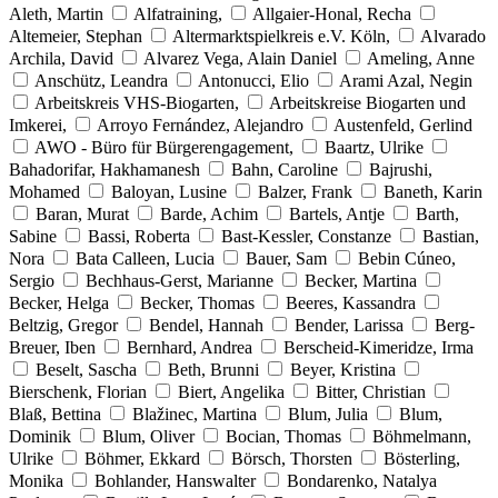
Aleth, Martin
Alfatraining,
Allgaier-Honal, Recha
Altemeier, Stephan
Altermarktspielkreis e.V. Köln,
Alvarado
Archila, David
Alvarez Vega, Alain Daniel
Ameling, Anne
Anschütz, Leandra
Antonucci, Elio
Arami Azal, Negin
Arbeitskreis VHS-Biogarten,
Arbeitskreise Biogarten und
Imkerei,
Arroyo Fernández, Alejandro
Austenfeld, Gerlind
AWO - Büro für Bürgerengagement,
Baartz, Ulrike
Bahadorifar, Hakhamanesh
Bahn, Caroline
Bajrushi,
Mohamed
Baloyan, Lusine
Balzer, Frank
Baneth, Karin
Baran, Murat
Barde, Achim
Bartels, Antje
Barth,
Sabine
Bassi, Roberta
Bast-Kessler, Constanze
Bastian,
Nora
Bata Calleen, Lucia
Bauer, Sam
Bebin Cúneo,
Sergio
Bechhaus-Gerst, Marianne
Becker, Martina
Becker, Helga
Becker, Thomas
Beeres, Kassandra
Beltzig, Gregor
Bendel, Hannah
Bender, Larissa
Berg-
Breuer, Iben
Bernhard, Andrea
Berscheid-Kimeridze, Irma
Beselt, Sascha
Beth, Brunni
Beyer, Kristina
Bierschenk, Florian
Biert, Angelika
Bitter, Christian
Blaß, Bettina
Blažinec, Martina
Blum, Julia
Blum,
Dominik
Blum, Oliver
Bocian, Thomas
Böhmelmann,
Ulrike
Böhmer, Ekkard
Börsch, Thorsten
Bösterling,
Monika
Bohlander, Hanswalter
Bondarenko, Natalya