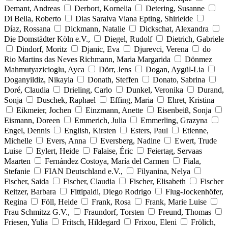
Demant, Andreas
Derbort, Kornelia
Detering, Susanne
Di Bella, Roberto
Dias Saraiva Viana Epting, Shirleide
Díaz, Rossana
Dickmann, Natalie
Dickschat, Alexandra
Die Domstädter Köln e.V.,
Diegel, Rudolf
Dietrich, Gabriele
Dindorf, Moritz
Djanic, Eva
Djurevci, Verena
do
Rio Martins das Neves Richmann, Maria Margarida
Dönmez
Mahmutyazicioglu, Ayca
Dörr, Jens
Dogan, Aygül-Lia
Doganyildiz, Nikayla
Donath, Steffen
Donato, Sabrina
Doré, Claudia
Drieling, Carlo
Dunkel, Veronika
Durand,
Sonja
Duschek, Raphael
Effing, Maria
Ehret, Kristina
Eikmeier, Jochen
Einzmann, Anette
Eisenbeiß, Sonja
Eismann, Doreen
Emmerich, Julia
Emmerling, Grazyna
Engel, Dennis
English, Kirsten
Esters, Paul
Etienne,
Michelle
Evers, Anna
Eversberg, Nadine
Ewert, Trude
Luise
Eylert, Heide
Falaise, Éric
Feiertag, Servaas
Maarten
Fernández Costoya, María del Carmen
Fiala,
Stefanie
FIAN Deutschland e.V.,
Filyanina, Nelya
Fischer, Saida
Fischer, Claudia
Fischer, Elisabeth
Fischer
Reitzer, Barbara
Fittipaldi, Diego Rodrigo
Flug-Jockenhöfer,
Regina
Föll, Heide
Frank, Rosa
Frank, Marie Luise
Frau Schmitzz G.V.,
Fraundorf, Torsten
Freund, Thomas
Friesen, Yulia
Fritsch, Hildegard
Frixou, Eleni
Frölich,