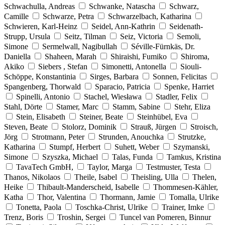
Schwachulla, Andreas
Schwanke, Natascha
Schwarz,
Camille
Schwarze, Petra
Schwarzelbach, Katharina
Schwieren, Karl-Heinz
Seidel, Ann-Kathrin
Seidenath-
Strupp, Ursula
Seitz, Tilman
Seiz, Victoria
Semoli,
Simone
Sermelwall, Nagibullah
Séville-Fürnkäs, Dr.
Daniella
Shaheen, Marah
Shiraishi, Fumiko
Shiroma,
Akiko
Siebers , Stefan
Simonetti, Antonella
Siouli-
Schöppe, Konstantinia
Sirges, Barbara
Sonnen, Felicitas
Spangenberg, Thorwald
Sparacio, Patricia
Spenke, Harriet
Spinelli, Antonio
Stachel, Wiesława
Stadler, Felix
Stahl, Dörte
Stamer, Marc
Stamm, Sabine
Stehr, Eliza
Stein, Elisabeth
Steiner, Beate
Steinhübel, Eva
Steven, Beate
Stolorz, Dominik
Strauß, Jürgen
Stroisch,
Jörg
Strotmann, Peter
Strunden, Anouchka
Strutzke,
Katharina
Stumpf, Herbert
Suhett, Weber
Szymanski,
Simone
Szyszka, Michael
Talas, Funda
Tamkus, Kristina
TavaTech GmbH,
Taylor, Marga
Testmuster, Testa
Thanos, Nikolaos
Theile, Isabel
Theisling, Ulla
Thelen,
Heike
Thibault-Manderscheid, Isabelle
Thommesen-Kähler,
Katha
Thor, Valentina
Thormann, Jamie
Tomalla, Ulrike
Tonetta, Paola
Toschka-Christ, Ulrike
Trainer, Imke
Trenz, Boris
Troshin, Sergei
Tuncel van Pomeren, Binnur