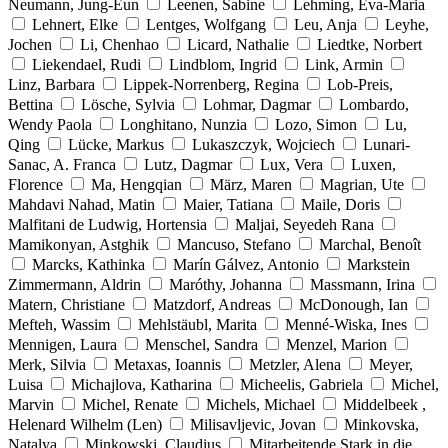
Neumann, Jung-Eun
Leenen, Sabine
Lehming, Eva-Maria
Lehnert, Elke
Lentges, Wolfgang
Leu, Anja
Leyhe,
Jochen
Li, Chenhao
Licard, Nathalie
Liedtke, Norbert
Liekendael, Rudi
Lindblom, Ingrid
Link, Armin
Linz, Barbara
Lippek-Norrenberg, Regina
Lob-Preis,
Bettina
Lösche, Sylvia
Lohmar, Dagmar
Lombardo,
Wendy Paola
Longhitano, Nunzia
Lozo, Simon
Lu,
Qing
Lücke, Markus
Lukaszczyk, Wojciech
Lunari-
Sanac, A. Franca
Lutz, Dagmar
Lux, Vera
Luxen,
Florence
Ma, Hengqian
März, Maren
Magrian, Ute
Mahdavi Nahad, Matin
Maier, Tatiana
Maile, Doris
Malfitani de Ludwig, Hortensia
Maljai, Seyedeh Rana
Mamikonyan, Astghik
Mancuso, Stefano
Marchal, Benoît
Marcks, Kathinka
Marín Gálvez, Antonio
Markstein
Zimmermann, Aldrin
Maróthy, Johanna
Massmann, Irina
Matern, Christiane
Matzdorf, Andreas
McDonough, Ian
Mefteh, Wassim
Mehlstäubl, Marita
Menné-Wiska, Ines
Mennigen, Laura
Menschel, Sandra
Menzel, Marion
Merk, Silvia
Metaxas, Ioannis
Metzler, Alena
Meyer,
Luisa
Michajlova, Katharina
Micheelis, Gabriela
Michel,
Marvin
Michel, Renate
Michels, Michael
Middelbeek ,
Helenard Wilhelm (Len)
Milisavljevic, Jovan
Minkovska,
Natalya
Minkowski, Claudius
Mitarbeitende Stark in die