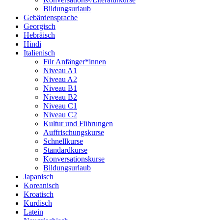
Bildungsurlaub
Gebärdensprache
Georgisch
Hebräisch
Hindi
Italienisch
Für Anfänger*innen
Niveau A1
Niveau A2
Niveau B1
Niveau B2
Niveau C1
Niveau C2
Kultur und Führungen
Auffrischungskurse
Schnellkurse
Standardkurse
Konversationskurse
Bildungsurlaub
Japanisch
Koreanisch
Kroatisch
Kurdisch
Latein