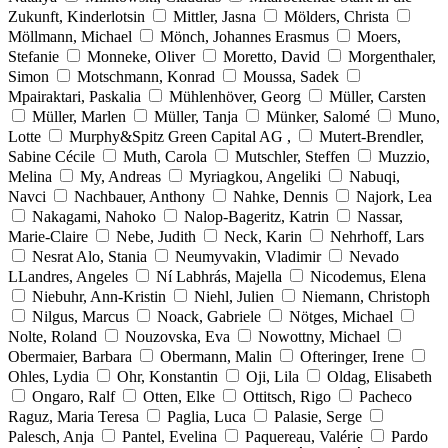
Zukunft, Kinderlotsin
Mittler, Jasna
Mölders, Christa
Möllmann, Michael
Mönch, Johannes Erasmus
Moers,
Stefanie
Monneke, Oliver
Moretto, David
Morgenthaler,
Simon
Motschmann, Konrad
Moussa, Sadek
Mpairaktari, Paskalia
Mühlenhöver, Georg
Müller, Carsten
Müller, Marlen
Müller, Tanja
Münker, Salomé
Muno,
Lotte
Murphy&Spitz Green Capital AG ,
Mutert-Brendler,
Sabine Cécile
Muth, Carola
Mutschler, Steffen
Muzzio,
Melina
My, Andreas
Myriagkou, Angeliki
Nabuqi,
Navci
Nachbauer, Anthony
Nahke, Dennis
Najork, Lea
Nakagami, Nahoko
Nalop-Bageritz, Katrin
Nassar,
Marie-Claire
Nebe, Judith
Neck, Karin
Nehrhoff, Lars
Nesrat Alo, Stania
Neumyvakin, Vladimir
Nevado
LLandres, Angeles
Ní Labhrás, Majella
Nicodemus, Elena
Niebuhr, Ann-Kristin
Niehl, Julien
Niemann, Christoph
Nilgus, Marcus
Noack, Gabriele
Nötges, Michael
Nolte, Roland
Nouzovska, Eva
Nowottny, Michael
Obermaier, Barbara
Obermann, Malin
Ofteringer, Irene
Ohles, Lydia
Ohr, Konstantin
Oji, Lila
Oldag, Elisabeth
Ongaro, Ralf
Otten, Elke
Ottitsch, Rigo
Pacheco
Raguz, Maria Teresa
Paglia, Luca
Palasie, Serge
Palesch, Anja
Pantel, Evelina
Paquereau, Valérie
Pardo