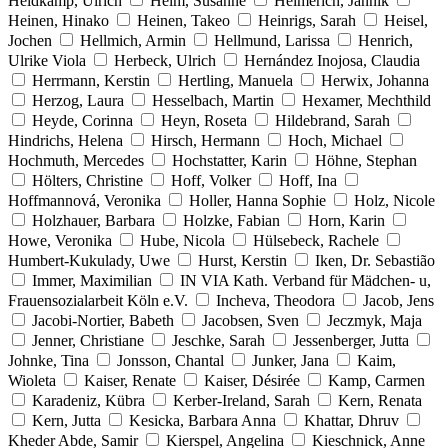
Heidkamp, Ulrich
Heim, Susanne
Heimerich, Jannik
Heinen, Hinako
Heinen, Takeo
Heinrigs, Sarah
Heisel,
Jochen
Hellmich, Armin
Hellmund, Larissa
Henrich,
Ulrike Viola
Herbeck, Ulrich
Hernández Inojosa, Claudia
Herrmann, Kerstin
Hertling, Manuela
Herwix, Johanna
Herzog, Laura
Hesselbach, Martin
Hexamer, Mechthild
Heyde, Corinna
Heyn, Roseta
Hildebrand, Sarah
Hindrichs, Helena
Hirsch, Hermann
Hoch, Michael
Hochmuth, Mercedes
Hochstatter, Karin
Höhne, Stephan
Hölters, Christine
Hoff, Volker
Hoff, Ina
Hoffmannová, Veronika
Holler, Hanna Sophie
Holz, Nicole
Holzhauer, Barbara
Holzke, Fabian
Horn, Karin
Howe, Veronika
Hube, Nicola
Hülsebeck, Rachele
Humbert-Kukulady, Uwe
Hurst, Kerstin
Iken, Dr. Sebastião
Immer, Maximilian
IN VIA Kath. Verband für Mädchen- u,
Frauensozialarbeit Köln e.V.
Incheva, Theodora
Jacob, Jens
Jacobi-Nortier, Babeth
Jacobsen, Sven
Jeczmyk, Maja
Jenner, Christiane
Jeschke, Sarah
Jessenberger, Jutta
Johnke, Tina
Jonsson, Chantal
Junker, Jana
Kaim,
Wioleta
Kaiser, Renate
Kaiser, Désirée
Kamp, Carmen
Karadeniz, Kübra
Kerber-Ireland, Sarah
Kern, Renata
Kern, Jutta
Kesicka, Barbara Anna
Khattar, Dhruv
Kheder Abde, Samir
Kierspel, Angelina
Kieschnick, Anne