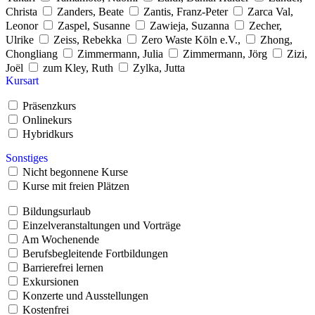
Christa
Zanders, Beate
Zantis, Franz-Peter
Zarca Val,
Leonor
Zaspel, Susanne
Zawieja, Suzanna
Zecher,
Ulrike
Zeiss, Rebekka
Zero Waste Köln e.V.,
Zhong,
Chongliang
Zimmermann, Julia
Zimmermann, Jörg
Zizi,
Joël
zum Kley, Ruth
Zylka, Jutta
Kursart
Präsenzkurs
Onlinekurs
Hybridkurs
Sonstiges
Nicht begonnene Kurse
Kurse mit freien Plätzen
Bildungsurlaub
Einzelveranstaltungen und Vorträge
Am Wochenende
Berufsbegleitende Fortbildungen
Barrierefrei lernen
Exkursionen
Konzerte und Ausstellungen
Kostenfrei