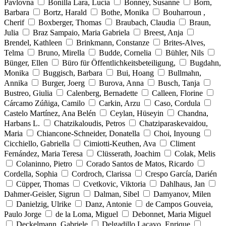
Pavlovna
Bonilla Lara, Lucía
Bonney, Susanne
Born,
Barbara
Bortz, Harald
Bothe, Monika
Bouharroun ,
Cherif
Boxberger, Thomas
Braubach, Claudia
Braun,
Julia
Braz Sampaio, Maria Gabriela
Breest, Anja
Brendel, Kathleen
Brinkmann, Constanze
Brites-Alves,
Telma
Bruno, Mirella
Budde, Cornelia
Bühler, Nils
Bünger, Ellen
Büro für Öffentlichkeitsbeteiligung,
Bugdahn,
Monika
Buggisch, Barbara
Bui, Hoang
Bullmahn,
Annika
Burger, Joerg
Burova, Anna
Busch, Tanja
Bustreo, Giulia
Calenberg, Bernadette
Calleen, Florine
Cárcamo Zúñiga, Camilo
Carkin, Arzu
Caso, Cordula
Castelo Martínez, Ana Belén
Ceylan, Hüseyin
Chandna,
Harbans L.
Chatzikaloudis, Petros
Chatziparaskevaidou,
Maria
Chiancone-Schneider, Donatella
Choi, Inyoung
Cicchiello, Gabriella
Cimiotti-Keuthen, Ava
Climent
Fernández, Maria Teresa
Clüsserath, Joachim
Colak, Melis
Colaninno, Pietro
Corado Santos de Matos, Ricardo
Cordella, Sophia
Cordroch, Clarissa
Crespo García, Darién
Cüpper, Thomas
Cvetkovic, Viktoria
Dahlhaus, Jan
Dahmer-Geisler, Sigrun
Dalman, Sibel
Damyanov, Milen
Danielzig, Ulrike
Danz, Antonie
de Campos Gouveia,
Paulo Jorge
de la Loma, Miguel
Debonnet, Maria Miguel
Deckelmann, Gabriele
Delgadillo Lacayo, Enrique