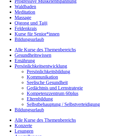
Progressive Muskelentspannung
Waldbaden
Meditation
Massage
Qigong und Taiji
Feldenkrais
Kurse für Senior*innen
Bildungsurlaub
Alle Kurse des Themenbereichs
Gesundheitswissen
Ernährung
Persönlichkeitsentwicklung
Persönlichkeitsbildung
Kommunikation
Seelische Gesundheit
Gedächtnis und Lernstrategie
Kompetenzzentrum 60plus
Elternbildung
Selbstbehauptung / Selbstverteidigung
Bildungsurlaub
Alle Kurse des Themenbereichs
Konzerte
Lesungen