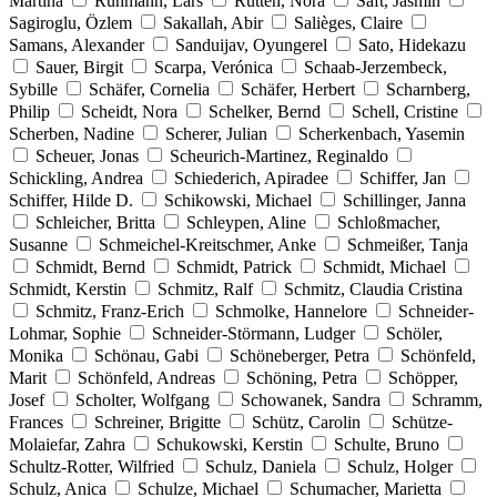
Martina
Rühmann, Lars
Rütten, Nora
Saft, Jasmin
Sagiroglu, Özlem
Sakallah, Abir
Salièges, Claire
Samans, Alexander
Sanduijav, Oyungerel
Sato, Hidekazu
Sauer, Birgit
Scarpa, Verónica
Schaab-Jerzembeck,
Sybille
Schäfer, Cornelia
Schäfer, Herbert
Scharnberg,
Philip
Scheidt, Nora
Schelker, Bernd
Schell, Cristine
Scherben, Nadine
Scherer, Julian
Scherkenbach, Yasemin
Scheuer, Jonas
Scheurich-Martinez, Reginaldo
Schickling, Andrea
Schiederich, Apiradee
Schiffer, Jan
Schiffer, Hilde D.
Schikowski, Michael
Schillinger, Janna
Schleicher, Britta
Schleypen, Aline
Schloßmacher,
Susanne
Schmeichel-Kreitschmer, Anke
Schmeißer, Tanja
Schmidt, Bernd
Schmidt, Patrick
Schmidt, Michael
Schmidt, Kerstin
Schmitz, Ralf
Schmitz, Claudia Cristina
Schmitz, Franz-Erich
Schmolke, Hannelore
Schneider-
Lohmar, Sophie
Schneider-Störmann, Ludger
Schöler,
Monika
Schönau, Gabi
Schöneberger, Petra
Schönfeld,
Marit
Schönfeld, Andreas
Schöning, Petra
Schöpper,
Josef
Scholter, Wolfgang
Schowanek, Sandra
Schramm,
Frances
Schreiner, Brigitte
Schütz, Carolin
Schütze-
Molaiefar, Zahra
Schukowski, Kerstin
Schulte, Bruno
Schultz-Rotter, Wilfried
Schulz, Daniela
Schulz, Holger
Schulz, Anica
Schulze, Michael
Schumacher, Marietta