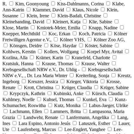
R.
Kim, Goonyoung
Kiss-Dahlmanns, Corina
Klabe,
Ann-Katrin
Klammer, David
Klaus, Nicole
Klein,
Susanne
Klein, Irene
Klein-Badali, Christine
Kleinehanding, David
Kleinert, Katja
Klie, Sabine
Klose, Martin
Kmiotek-Meier, Emilia
Knapp, Nadine
Knepper, Mechthild
Koc, Erkan
Koch, Patricia
Kölner
Freiwilligen Agentur e.V.,
Kölner VHS,
Kölner Zoo AG,
Könsgen, Deidre
Köse, Haydar
Köster, Sabine
Kohlwes, Kerstin
Kollers, Wolfgang
Korpel Myr, Avital
Kozlina, Alla
Krämer, Karin
Kranefeld, Charlotte
Kratsiuk, Hanna
Krause, Thomas
Krause, Walter
Krebsgesellschaft NRW e.V., Dr. Uhlig -
Krebsgesellschaft
NRW e.V., , Dr. Lea Maria Winter
Kreiterling, Sonja
Kreutz,
Ingeborg
Kreuzer, Jessica
Krieger, Viktoria
Krosse,
Renate
Krott, Christina
Krüger, Claudia
Krüger, Sabine
Krypczyk, Kathrin
Kubinski, Anke
Kürsch, Claudia
Kuhlmey, Noelle
Kuhsel, Thomas
Kunkel, Eva
Kunz-
Schumacher, Roswitha
Kutz, Monika
Labus-Jaeger, Ulrike
Lachmann, Ellen
Lammers, Britta
Lampasona, Maria
Grazia
Landwehr, Renate
Lanfermann, Angelika
Lang,
Ines
Lara Espino, Antonio Jesús
Latuszek, Esther
Lauer,
Ute
Laufenberg, Marcus
Lee-Englert, Yanghee
Lee-