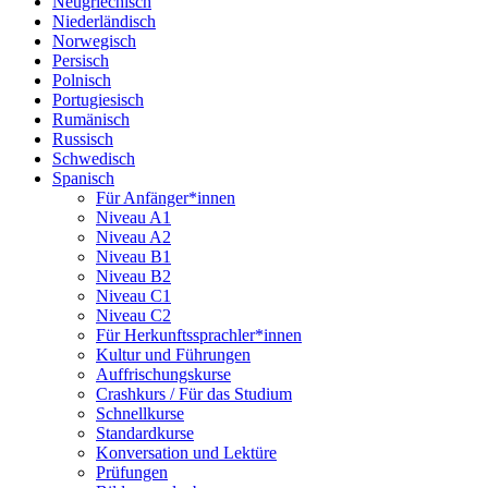
Neugriechisch
Niederländisch
Norwegisch
Persisch
Polnisch
Portugiesisch
Rumänisch
Russisch
Schwedisch
Spanisch
Für Anfänger*innen
Niveau A1
Niveau A2
Niveau B1
Niveau B2
Niveau C1
Niveau C2
Für Herkunftssprachler*innen
Kultur und Führungen
Auffrischungskurse
Crashkurs / Für das Studium
Schnellkurse
Standardkurse
Konversation und Lektüre
Prüfungen