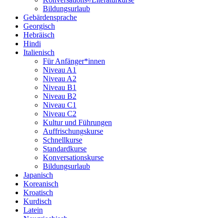
Bildungsurlaub
Gebärdensprache
Georgisch
Hebräisch
Hindi
Italienisch
Für Anfänger*innen
Niveau A1
Niveau A2
Niveau B1
Niveau B2
Niveau C1
Niveau C2
Kultur und Führungen
Auffrischungskurse
Schnellkurse
Standardkurse
Konversationskurse
Bildungsurlaub
Japanisch
Koreanisch
Kroatisch
Kurdisch
Latein