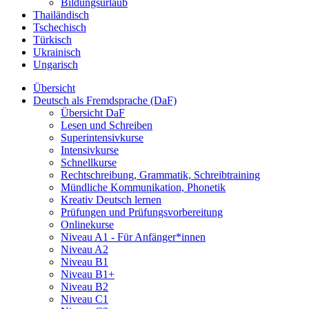
Bildungsurlaub
Thailändisch
Tschechisch
Türkisch
Ukrainisch
Ungarisch
Übersicht
Deutsch als Fremdsprache (DaF)
Übersicht DaF
Lesen und Schreiben
Superintensivkurse
Intensivkurse
Schnellkurse
Rechtschreibung, Grammatik, Schreibtraining
Mündliche Kommunikation, Phonetik
Kreativ Deutsch lernen
Prüfungen und Prüfungsvorbereitung
Onlinekurse
Niveau A1 - Für Anfänger*innen
Niveau A2
Niveau B1
Niveau B1+
Niveau B2
Niveau C1