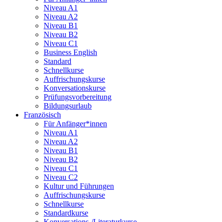
Niveau A1
Niveau A2
Niveau B1
Niveau B2
Niveau C1
Business English
Standard
Schnellkurse
Auffrischungskurse
Konversationskurse
Prüfungsvorbereitung
Bildungsurlaub
Französisch
Für Anfänger*innen
Niveau A1
Niveau A2
Niveau B1
Niveau B2
Niveau C1
Niveau C2
Kultur und Führungen
Auffrischungskurse
Schnellkurse
Standardkurse
Konversations-/Literaturkurse