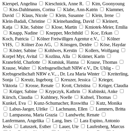
Kierspel, Angelina
Kieschnick, Anne R.
Kim, Goonyoung
Kiss-Dahlmanns, Corina
Klabe, Ann-Katrin
Klammer,
David
Klaus, Nicole
Klein, Susanne
Klein, Irene
Klein-Badali, Christine
Kleinehanding, David
Kleinert,
Katja
Klie, Sabine
Klose, Martin
Kmiotek-Meier, Emilia
Knapp, Nadine
Knepper, Mechthild
Koc, Erkan
Koch, Patricia
Kölner Freiwilligen Agentur e.V.,
Kölner
VHS,
Kölner Zoo AG,
Könsgen, Deidre
Köse, Haydar
Köster, Sabine
Kohlwes, Kerstin
Kollers, Wolfgang
Korpel Myr, Avital
Kozlina, Alla
Krämer, Karin
Kranefeld, Charlotte
Kratsiuk, Hanna
Krause, Thomas
Krause, Walter
Krebsgesellschaft NRW e.V., Dr. Uhlig -
Krebsgesellschaft NRW e.V., , Dr. Lea Maria Winter
Kreiterling,
Sonja
Kreutz, Ingeborg
Kreuzer, Jessica
Krieger,
Viktoria
Krosse, Renate
Krott, Christina
Krüger, Claudia
Krüger, Sabine
Krypczyk, Kathrin
Kubinski, Anke
Kürsch, Claudia
Kuhlmey, Noelle
Kuhsel, Thomas
Kunkel, Eva
Kunz-Schumacher, Roswitha
Kutz, Monika
Labus-Jaeger, Ulrike
Lachmann, Ellen
Lammers, Britta
Lampasona, Maria Grazia
Landwehr, Renate
Lanfermann, Angelika
Lang, Ines
Lara Espino, Antonio
Jesús
Latuszek, Esther
Lauer, Ute
Laufenberg, Marcus