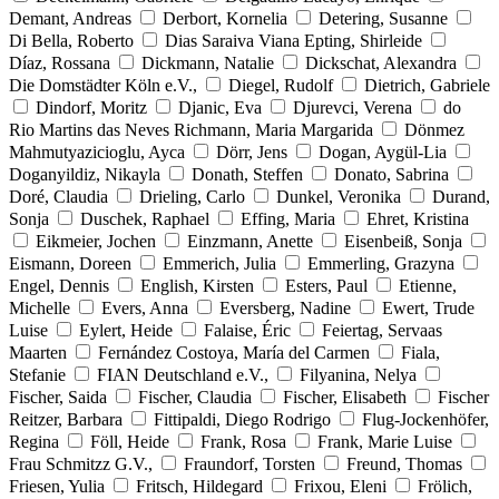
Demant, Andreas
Derbort, Kornelia
Detering, Susanne
Di Bella, Roberto
Dias Saraiva Viana Epting, Shirleide
Díaz, Rossana
Dickmann, Natalie
Dickschat, Alexandra
Die Domstädter Köln e.V.,
Diegel, Rudolf
Dietrich, Gabriele
Dindorf, Moritz
Djanic, Eva
Djurevci, Verena
do
Rio Martins das Neves Richmann, Maria Margarida
Dönmez
Mahmutyazicioglu, Ayca
Dörr, Jens
Dogan, Aygül-Lia
Doganyildiz, Nikayla
Donath, Steffen
Donato, Sabrina
Doré, Claudia
Drieling, Carlo
Dunkel, Veronika
Durand,
Sonja
Duschek, Raphael
Effing, Maria
Ehret, Kristina
Eikmeier, Jochen
Einzmann, Anette
Eisenbeiß, Sonja
Eismann, Doreen
Emmerich, Julia
Emmerling, Grazyna
Engel, Dennis
English, Kirsten
Esters, Paul
Etienne,
Michelle
Evers, Anna
Eversberg, Nadine
Ewert, Trude
Luise
Eylert, Heide
Falaise, Éric
Feiertag, Servaas
Maarten
Fernández Costoya, María del Carmen
Fiala,
Stefanie
FIAN Deutschland e.V.,
Filyanina, Nelya
Fischer, Saida
Fischer, Claudia
Fischer, Elisabeth
Fischer
Reitzer, Barbara
Fittipaldi, Diego Rodrigo
Flug-Jockenhöfer,
Regina
Föll, Heide
Frank, Rosa
Frank, Marie Luise
Frau Schmitzz G.V.,
Fraundorf, Torsten
Freund, Thomas
Friesen, Yulia
Fritsch, Hildegard
Frixou, Eleni
Frölich,