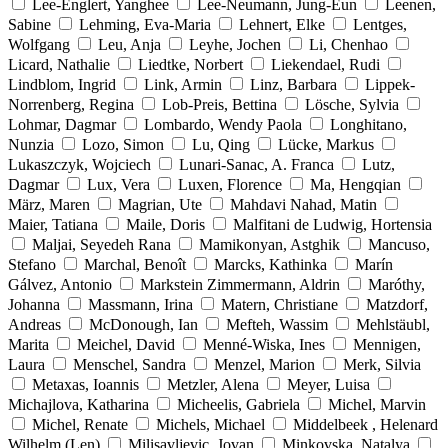
Lee-Englert, Yanghee
Lee-Neumann, Jung-Eun
Leenen,
Sabine
Lehming, Eva-Maria
Lehnert, Elke
Lentges,
Wolfgang
Leu, Anja
Leyhe, Jochen
Li, Chenhao
Licard, Nathalie
Liedtke, Norbert
Liekendael, Rudi
Lindblom, Ingrid
Link, Armin
Linz, Barbara
Lippek-
Norrenberg, Regina
Lob-Preis, Bettina
Lösche, Sylvia
Lohmar, Dagmar
Lombardo, Wendy Paola
Longhitano,
Nunzia
Lozo, Simon
Lu, Qing
Lücke, Markus
Lukaszczyk, Wojciech
Lunari-Sanac, A. Franca
Lutz,
Dagmar
Lux, Vera
Luxen, Florence
Ma, Hengqian
März, Maren
Magrian, Ute
Mahdavi Nahad, Matin
Maier, Tatiana
Maile, Doris
Malfitani de Ludwig, Hortensia
Maljai, Seyedeh Rana
Mamikonyan, Astghik
Mancuso,
Stefano
Marchal, Benoît
Marcks, Kathinka
Marín
Gálvez, Antonio
Markstein Zimmermann, Aldrin
Maróthy,
Johanna
Massmann, Irina
Matern, Christiane
Matzdorf,
Andreas
McDonough, Ian
Mefteh, Wassim
Mehlstäubl,
Marita
Meichel, David
Menné-Wiska, Ines
Mennigen,
Laura
Menschel, Sandra
Menzel, Marion
Merk, Silvia
Metaxas, Ioannis
Metzler, Alena
Meyer, Luisa
Michajlova, Katharina
Micheelis, Gabriela
Michel, Marvin
Michel, Renate
Michels, Michael
Middelbeek , Helenard
Wilhelm (Len)
Milisavljevic, Jovan
Minkovska, Natalya