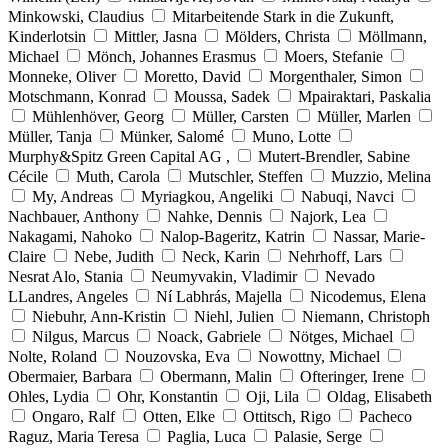
Minkowski, Claudius
Mitarbeitende Stark in die Zukunft,
Kinderlotsin
Mittler, Jasna
Mölders, Christa
Möllmann,
Michael
Mönch, Johannes Erasmus
Moers, Stefanie
Monneke, Oliver
Moretto, David
Morgenthaler, Simon
Motschmann, Konrad
Moussa, Sadek
Mpairaktari, Paskalia
Mühlenhöver, Georg
Müller, Carsten
Müller, Marlen
Müller, Tanja
Münker, Salomé
Muno, Lotte
Murphy&Spitz Green Capital AG ,
Mutert-Brendler, Sabine
Cécile
Muth, Carola
Mutschler, Steffen
Muzzio, Melina
My, Andreas
Myriagkou, Angeliki
Nabuqi, Navci
Nachbauer, Anthony
Nahke, Dennis
Najork, Lea
Nakagami, Nahoko
Nalop-Bageritz, Katrin
Nassar, Marie-
Claire
Nebe, Judith
Neck, Karin
Nehrhoff, Lars
Nesrat Alo, Stania
Neumyvakin, Vladimir
Nevado
LLandres, Angeles
Ní Labhrás, Majella
Nicodemus, Elena
Niebuhr, Ann-Kristin
Niehl, Julien
Niemann, Christoph
Nilgus, Marcus
Noack, Gabriele
Nötges, Michael
Nolte, Roland
Nouzovska, Eva
Nowottny, Michael
Obermaier, Barbara
Obermann, Malin
Ofteringer, Irene
Ohles, Lydia
Ohr, Konstantin
Oji, Lila
Oldag, Elisabeth
Ongaro, Ralf
Otten, Elke
Ottitsch, Rigo
Pacheco
Raguz, Maria Teresa
Paglia, Luca
Palasie, Serge