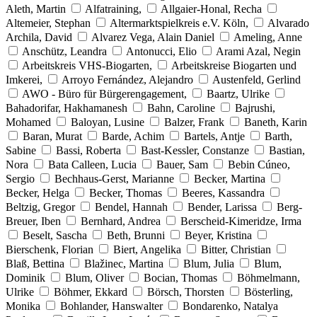
Aleth, Martin
Alfatraining,
Allgaier-Honal, Recha
Altemeier, Stephan
Altermarktspielkreis e.V. Köln,
Alvarado
Archila, David
Alvarez Vega, Alain Daniel
Ameling, Anne
Anschütz, Leandra
Antonucci, Elio
Arami Azal, Negin
Arbeitskreis VHS-Biogarten,
Arbeitskreise Biogarten und
Imkerei,
Arroyo Fernández, Alejandro
Austenfeld, Gerlind
AWO - Büro für Bürgerengagement,
Baartz, Ulrike
Bahadorifar, Hakhamanesh
Bahn, Caroline
Bajrushi,
Mohamed
Baloyan, Lusine
Balzer, Frank
Baneth, Karin
Baran, Murat
Barde, Achim
Bartels, Antje
Barth,
Sabine
Bassi, Roberta
Bast-Kessler, Constanze
Bastian,
Nora
Bata Calleen, Lucia
Bauer, Sam
Bebin Cúneo,
Sergio
Bechhaus-Gerst, Marianne
Becker, Martina
Becker, Helga
Becker, Thomas
Beeres, Kassandra
Beltzig, Gregor
Bendel, Hannah
Bender, Larissa
Berg-
Breuer, Iben
Bernhard, Andrea
Berscheid-Kimeridze, Irma
Beselt, Sascha
Beth, Brunni
Beyer, Kristina
Bierschenk, Florian
Biert, Angelika
Bitter, Christian
Blaß, Bettina
Blažinec, Martina
Blum, Julia
Blum,
Dominik
Blum, Oliver
Bocian, Thomas
Böhmelmann,
Ulrike
Böhmer, Ekkard
Börsch, Thorsten
Bösterling,
Monika
Bohlander, Hanswalter
Bondarenko, Natalya