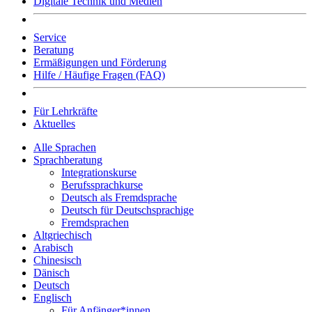
Digitale Technik und Medien
Service
Beratung
Ermäßigungen und Förderung
Hilfe / Häufige Fragen (FAQ)
Für Lehrkräfte
Aktuelles
Alle Sprachen
Sprachberatung
Integrationskurse
Berufssprachkurse
Deutsch als Fremdsprache
Deutsch für Deutschsprachige
Fremdsprachen
Altgriechisch
Arabisch
Chinesisch
Dänisch
Deutsch
Englisch
Für Anfänger*innen