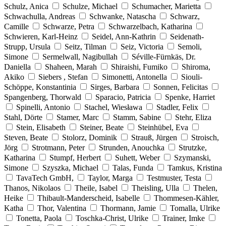
Schulz, Anica
Schulze, Michael
Schumacher, Marietta
Schwachulla, Andreas
Schwanke, Natascha
Schwarz,
Camille
Schwarze, Petra
Schwarzelbach, Katharina
Schwieren, Karl-Heinz
Seidel, Ann-Kathrin
Seidenath-
Strupp, Ursula
Seitz, Tilman
Seiz, Victoria
Semoli,
Simone
Sermelwall, Nagibullah
Séville-Fürnkäs, Dr.
Daniella
Shaheen, Marah
Shiraishi, Fumiko
Shiroma,
Akiko
Siebers , Stefan
Simonetti, Antonella
Siouli-
Schöppe, Konstantinia
Sirges, Barbara
Sonnen, Felicitas
Spangenberg, Thorwald
Sparacio, Patricia
Spenke, Harriet
Spinelli, Antonio
Stachel, Wiesława
Stadler, Felix
Stahl, Dörte
Stamer, Marc
Stamm, Sabine
Stehr, Eliza
Stein, Elisabeth
Steiner, Beate
Steinhübel, Eva
Steven, Beate
Stolorz, Dominik
Strauß, Jürgen
Stroisch,
Jörg
Strotmann, Peter
Strunden, Anouchka
Strutzke,
Katharina
Stumpf, Herbert
Suhett, Weber
Szymanski,
Simone
Szyszka, Michael
Talas, Funda
Tamkus, Kristina
TavaTech GmbH,
Taylor, Marga
Testmuster, Testa
Thanos, Nikolaos
Theile, Isabel
Theisling, Ulla
Thelen,
Heike
Thibault-Manderscheid, Isabelle
Thommesen-Kähler,
Katha
Thor, Valentina
Thormann, Jamie
Tomalla, Ulrike
Tonetta, Paola
Toschka-Christ, Ulrike
Trainer, Imke