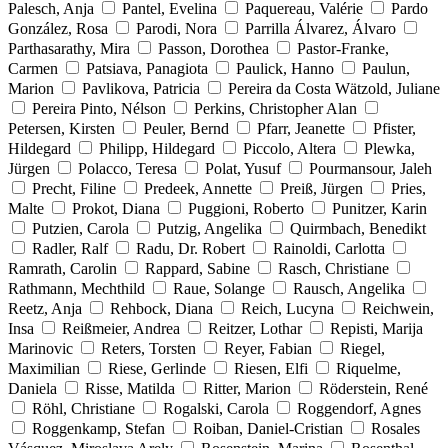
Palesch, Anja
Pantel, Evelina
Paquereau, Valérie
Pardo
González, Rosa
Parodi, Nora
Parrilla Álvarez, Álvaro
Parthasarathy, Mira
Passon, Dorothea
Pastor-Franke,
Carmen
Patsiava, Panagiota
Paulick, Hanno
Paulun,
Marion
Pavlikova, Patricia
Pereira da Costa Wätzold, Juliane
Pereira Pinto, Nélson
Perkins, Christopher Alan
Petersen, Kirsten
Peuler, Bernd
Pfarr, Jeanette
Pfister,
Hildegard
Philipp, Hildegard
Piccolo, Altera
Plewka,
Jürgen
Polacco, Teresa
Polat, Yusuf
Pourmansour, Jaleh
Precht, Filine
Predeek, Annette
Preiß, Jürgen
Pries,
Malte
Prokot, Diana
Puggioni, Roberto
Punitzer, Karin
Putzien, Carola
Putzig, Angelika
Quirmbach, Benedikt
Radler, Ralf
Radu, Dr. Robert
Rainoldi, Carlotta
Ramrath, Carolin
Rappard, Sabine
Rasch, Christiane
Rathmann, Mechthild
Raue, Solange
Rausch, Angelika
Reetz, Anja
Rehbock, Diana
Reich, Lucyna
Reichwein,
Insa
Reißmeier, Andrea
Reitzer, Lothar
Repisti, Marija
Marinovic
Reters, Torsten
Reyer, Fabian
Riegel,
Maximilian
Riese, Gerlinde
Riesen, Elfi
Riquelme,
Daniela
Risse, Matilda
Ritter, Marion
Röderstein, René
Röhl, Christiane
Rogalski, Carola
Roggendorf, Agnes
Roggenkamp, Stefan
Roiban, Daniel-Cristian
Rosales