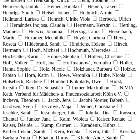
Tsendsuren
Heidkamp, Ulrich
Heim, Susanne
Heimerich, Jannik
Heinen, Hinako
Heinen, Takeo
Heinrigs, Sarah
Heisel, Jochen
Hellmich, Armin
Hellmund, Larissa
Henrich, Ulrike Viola
Herbeck, Ulrich
Hernández Inojosa, Claudia
Herrmann, Kerstin
Hertling,
Manuela
Herwix, Johanna
Herzog, Laura
Hesselbach,
Martin
Hexamer, Mechthild
Heyde, Corinna
Heyn,
Roseta
Hildebrand, Sarah
Hindrichs, Helena
Hirsch,
Hermann
Hoch, Michael
Hochmuth, Mercedes
Hochstatter, Karin
Höhne, Stephan
Hölters, Christine
Hoff, Volker
Hoff, Ina
Hoffmannová, Veronika
Holler,
Hanna Sophie
Holz, Nicole
Holzhauer, Barbara
Holzke,
Fabian
Horn, Karin
Howe, Veronika
Hube, Nicola
Hülsebeck, Rachele
Humbert-Kukulady, Uwe
Hurst,
Kerstin
Iken, Dr. Sebastião
Immer, Maximilian
IN VIA
Kath. Verband für Mädchen- u, Frauensozialarbeit Köln e.V.
Incheva, Theodora
Jacob, Jens
Jacobi-Nortier, Babeth
Jacobsen, Sven
Jeczmyk, Maja
Jenner, Christiane
Jeschke, Sarah
Jessenberger, Jutta
Johnke, Tina
Jonsson,
Chantal
Junker, Jana
Kaim, Wioleta
Kaiser, Renate
Kaiser, Désirée
Kamp, Carmen
Karadeniz, Kübra
Kerber-Ireland, Sarah
Kern, Renata
Kern, Jutta
Kesicka,
Barbara Anna
Khattar, Dhruv
Kheder Abde, Samir