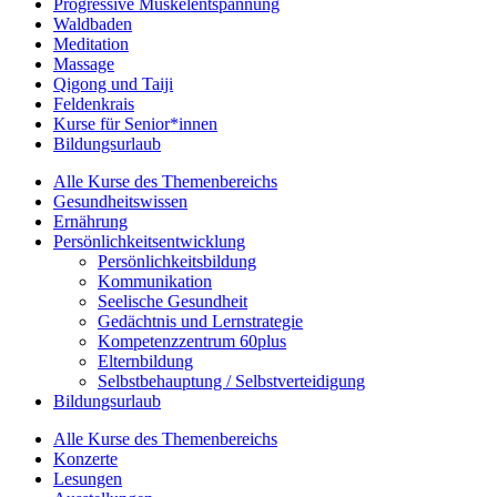
Progressive Muskelentspannung
Waldbaden
Meditation
Massage
Qigong und Taiji
Feldenkrais
Kurse für Senior*innen
Bildungsurlaub
Alle Kurse des Themenbereichs
Gesundheitswissen
Ernährung
Persönlichkeitsentwicklung
Persönlichkeitsbildung
Kommunikation
Seelische Gesundheit
Gedächtnis und Lernstrategie
Kompetenzzentrum 60plus
Elternbildung
Selbstbehauptung / Selbstverteidigung
Bildungsurlaub
Alle Kurse des Themenbereichs
Konzerte
Lesungen