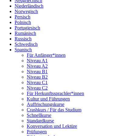
Neugriechisch
Niederländisch
Norwegisch
Persisch
Polnisch
Portugiesisch
Rumänisch
Russisch
Schwedisch
Spanisch
Für Anfänger*innen
Niveau A1
Niveau A2
Niveau B1
Niveau B2
Niveau C1
Niveau C2
Für Herkunftssprachler*innen
Kultur und Führungen
Auffrischungskurse
Crashkurs / Für das Studium
Schnellkurse
Standardkurse
Konversation und Lektüre
Prüfungen