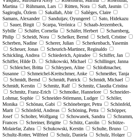
Vásquez, Miroslava Arely
Rosenstein, Marina
Rosenthal,
Martina
Rühmann, Lars
Rütten, Nora
Saft, Jasmin
Sagiroglu, Özlem
Sakallah, Abir
Salièges, Claire
Samans, Alexander
Sanduijav, Oyungerel
Sato, Hidekazu
Sauer, Birgit
Scarpa, Verónica
Schaab-Jerzembeck,
Sybille
Schäfer, Cornelia
Schäfer, Herbert
Scharnberg,
Philip
Scheidt, Nora
Schelker, Bernd
Schell, Cristine
Scherben, Nadine
Scherer, Julian
Scherkenbach, Yasemin
Scheuer, Jonas
Scheurich-Martinez, Reginaldo
Schickling, Andrea
Schiederich, Apiradee
Schiffer, Jan
Schiffer, Hilde D.
Schikowski, Michael
Schillinger, Janna
Schleicher, Britta
Schleypen, Aline
Schloßmacher,
Susanne
Schmeichel-Kreitschmer, Anke
Schmeißer, Tanja
Schmidt, Bernd
Schmidt, Patrick
Schmidt, Michael
Schmidt, Kerstin
Schmitz, Ralf
Schmitz, Claudia Cristina
Schmitz, Franz-Erich
Schmolke, Hannelore
Schneider-
Lohmar, Sophie
Schneider-Störmann, Ludger
Schöler,
Monika
Schönau, Gabi
Schöneberger, Petra
Schönfeld,
Marit
Schönfeld, Andreas
Schöning, Petra
Schöpper,
Josef
Scholter, Wolfgang
Schowanek, Sandra
Schramm,
Frances
Schreiner, Brigitte
Schütz, Carolin
Schütze-
Molaiefar, Zahra
Schukowski, Kerstin
Schulte, Bruno
Schultz-Rotter, Wilfried
Schulz, Daniela
Schulz, Holger