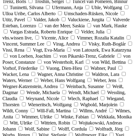
Trenz, Boris
Troshin, Sergei
Tuncel van Pomeren, Binnur
Tuninetti, Silvana
Ufermann, Anja
Uhle, Wolfgang
Ulloa Uribe, Carlos Alberto
Umschaden-Rüsken, Nicole
Utitz, Pavel
Valder, Jakob
Valuckiene, Jurgita
Valverde
Esteban, Lorenzo
van der Meer, Saskia
van Mark, Hauke
Vargas Estrada, Roberto Enrique
Velder, Julia
vhs.wissen live,
Vicente, Alice
Vimmer, Rozalia Katalin
Vincent, Summer Lee
Virag, Andrea
Visky, Ruth-Boglár
Vissi, Rena
Vogt, Eva-Maria
von Latoszek, Ewa Katarzyna
von Loeben, Joachim
von Pikarski-Trenz, Gabriele
von
Poser, Constanze
von Westerholt, Karl
von Wild, Bettina
Vorhof, Friederike
Vuong, Dien-Hieu
Wabner, Paul
Wacker, Lena
Wagner, Anna Christine
Waldron, Lara
Waters, Werner
Weber, Hans Wolfgang
Weber, Jens
Wegner-Katzenstein, Andrea
Weinbach, Susanne
Weiß,
Dagmar
Wende, Michaela
Wendt, Michael
Wessling,
Claudia
Weynand, Nicole
Wiech, Raphael
Wiegand,
Thorsten
Wieneritsch, Wolfgang
Wigbold, Marjolein
Wildt, Conny
Will-Fall, Martina
Willms, André
Wilmes,
Anita
Wimmer, Ulrike
Winke, Fabian
Wirkkala, Monika
Witt, Ulrike
Wittrien, Robin
Wojtakowski, Andreas
Johann
Wolf, Sabine
Wolff, Cordula
Wolfradt, Jörg
Worbs, Jürgen
Wüst, Stefanie
Wulfmeyer, Eike
Yagi,