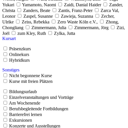
Yukari
Yamamoto, Naomi
Zaidi, Danial Haider
Zander,
Christa
Zanders, Beate
Zantis, Franz-Peter
Zarca Val,
Leonor
Zaspel, Susanne
Zawieja, Suzanna
Zecher,
Ulrike
Zeiss, Rebekka
Zero Waste Köln e.V.,
Zhong,
Chongliang
Zimmermann, Julia
Zimmermann, Jörg
Zizi,
Joël
zum Kley, Ruth
Zylka, Jutta
Kursart
Präsenzkurs
Onlinekurs
Hybridkurs
Sonstiges
Nicht begonnene Kurse
Kurse mit freien Plätzen
Bildungsurlaub
Einzelveranstaltungen und Vorträge
Am Wochenende
Berufsbegleitende Fortbildungen
Barrierefrei lernen
Exkursionen
Konzerte und Ausstellungen