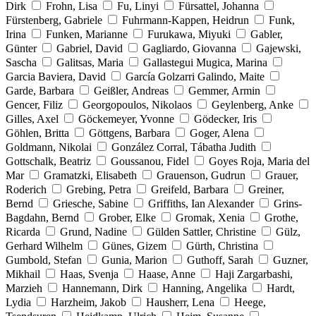
Dirk
Frohn, Lisa
Fu, Linyi
Fürsattel, Johanna
Fürstenberg, Gabriele
Fuhrmann-Kappen, Heidrun
Funk,
Irina
Funken, Marianne
Furukawa, Miyuki
Gabler,
Günter
Gabriel, David
Gagliardo, Giovanna
Gajewski,
Sascha
Galitsas, Maria
Gallastegui Mugica, Marina
Garcia Baviera, David
García Golzarri Galindo, Maite
Garde, Barbara
Geißler, Andreas
Gemmer, Armin
Gencer, Filiz
Georgopoulos, Nikolaos
Geylenberg, Anke
Gilles, Axel
Göckemeyer, Yvonne
Gödecker, Iris
Göhlen, Britta
Göttgens, Barbara
Goger, Alena
Goldmann, Nikolai
González Corral, Tábatha Judith
Gottschalk, Beatriz
Goussanou, Fidel
Goyes Roja, Maria del
Mar
Gramatzki, Elisabeth
Grauenson, Gudrun
Grauer,
Roderich
Grebing, Petra
Greifeld, Barbara
Greiner,
Bernd
Griesche, Sabine
Griffiths, Ian Alexander
Grins-
Bagdahn, Bernd
Grober, Elke
Gromak, Xenia
Grothe,
Ricarda
Grund, Nadine
Gülden Sattler, Christine
Gülz,
Gerhard Wilhelm
Günes, Gizem
Gürth, Christina
Gumbold, Stefan
Gunia, Marion
Guthoff, Sarah
Guzner,
Mikhail
Haas, Svenja
Haase, Anne
Haji Zargarbashi,
Marzieh
Hannemann, Dirk
Hanning, Angelika
Hardt,
Lydia
Harzheim, Jakob
Hausherr, Lena
Heege,