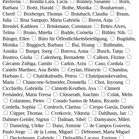
Pavlovna
Bonilla Lara, Lucía
Bonney, Susanne
Born,
Barbara
Bortz, Harald
Bothe, Monika
Bouharroun ,
Cherif
Boxberger, Thomas
Braubach, Claudia
Braun,
Julia
Braz Sampaio, Maria Gabriela
Breest, Anja
Brendel, Kathleen
Brinkmann, Constanze
Brites-Alves,
Telma
Bruno, Mirella
Budde, Cornelia
Bühler, Nils
Bünger, Ellen
Büro für Öffentlichkeitsbeteiligung,
Bugdahn,
Monika
Buggisch, Barbara
Bui, Hoang
Bullmahn,
Annika
Burger, Joerg
Burova, Anna
Busch, Tanja
Bustreo, Giulia
Calenberg, Bernadette
Calleen, Florine
Cárcamo Zúñiga, Camilo
Carkin, Arzu
Caso, Cordula
Castelo Martínez, Ana Belén
Ceylan, Hüseyin
Chandna,
Harbans L.
Chatzikaloudis, Petros
Chatziparaskevaidou,
Maria
Chiancone-Schneider, Donatella
Choi, Inyoung
Cicchiello, Gabriella
Cimiotti-Keuthen, Ava
Climent
Fernández, Maria Teresa
Clüsserath, Joachim
Colak, Melis
Colaninno, Pietro
Corado Santos de Matos, Ricardo
Cordella, Sophia
Cordroch, Clarissa
Crespo García, Darién
Cüpper, Thomas
Cvetkovic, Viktoria
Dahlhaus, Jan
Dahmer-Geisler, Sigrun
Dalman, Sibel
Damyanov, Milen
Danielzig, Ulrike
Danz, Antonie
de Campos Gouveia,
Paulo Jorge
de la Loma, Miguel
Debonnet, Maria Miguel
Deckelmann, Gabriele
Delgadillo Lacayo, Enrique