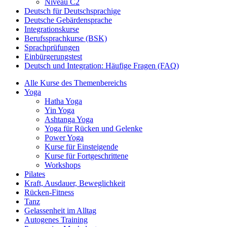
Niveau C2
Deutsch für Deutschsprachige
Deutsche Gebärdensprache
Integrationskurse
Berufssprachkurse (BSK)
Sprachprüfungen
Einbürgerungstest
Deutsch und Integration: Häufige Fragen (FAQ)
Alle Kurse des Themenbereichs
Yoga
Hatha Yoga
Yin Yoga
Ashtanga Yoga
Yoga für Rücken und Gelenke
Power Yoga
Kurse für Einsteigende
Kurse für Fortgeschrittene
Workshops
Pilates
Kraft, Ausdauer, Beweglichkeit
Rücken-Fitness
Tanz
Gelassenheit im Alltag
Autogenes Training