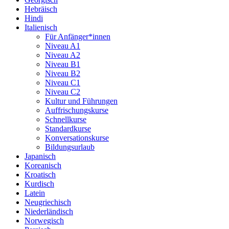
Hebräisch
Hindi
Italienisch
Für Anfänger*innen
Niveau A1
Niveau A2
Niveau B1
Niveau B2
Niveau C1
Niveau C2
Kultur und Führungen
Auffrischungskurse
Schnellkurse
Standardkurse
Konversationskurse
Bildungsurlaub
Japanisch
Koreanisch
Kroatisch
Kurdisch
Latein
Neugriechisch
Niederländisch
Norwegisch