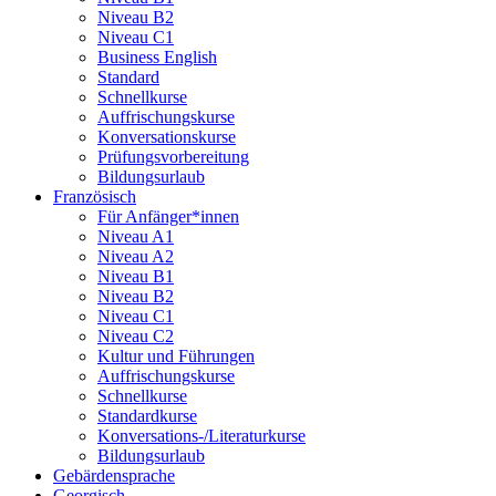
Niveau B2
Niveau C1
Business English
Standard
Schnellkurse
Auffrischungskurse
Konversationskurse
Prüfungsvorbereitung
Bildungsurlaub
Französisch
Für Anfänger*innen
Niveau A1
Niveau A2
Niveau B1
Niveau B2
Niveau C1
Niveau C2
Kultur und Führungen
Auffrischungskurse
Schnellkurse
Standardkurse
Konversations-/Literaturkurse
Bildungsurlaub
Gebärdensprache
Georgisch